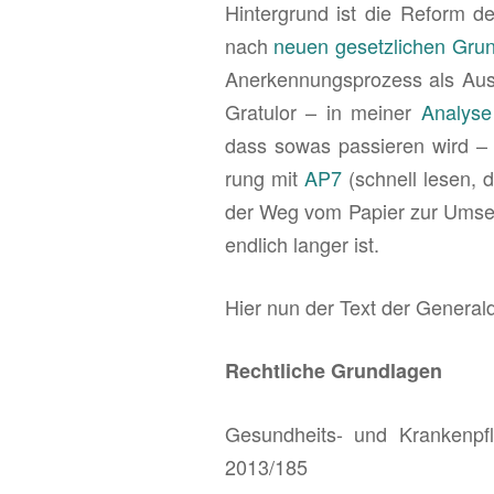
Hin­ter­grund ist die Re­form d
nach
neuen ge­setz­li­chen Grun
An­er­ken­nungs­pro­zess als Aus
Gra­tu­lor – in mei­ner
Ana­ly­se
dass sowas pas­sie­ren wird – 
rung mit
AP7
(schnell lesen, de
der Weg vom Pa­pier zur Um­set­
end­lich lan­ger ist.
Hier nun der Text der Ge­ne­ral­di
Recht­li­che Grund­la­gen
Ge­sund­heits- und Kran­ken­
2013/185