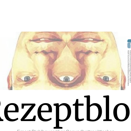
ezeptbl