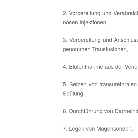
2. Vor­be­rei­tung und Ver­ab­rei­c
nö­sen In­jek­tio­nen,
3. Vor­be­rei­tung und An­schlus
ge­nom­men Trans­fu­sio­nen,
4. Blut­ent­nah­me aus der Vene 
5. Set­zen von tran­su­re­thra­len 
Spü­lung,
6. Durch­füh­rung von Dar­m­ein­l
7. Legen von Ma­gen­son­den,