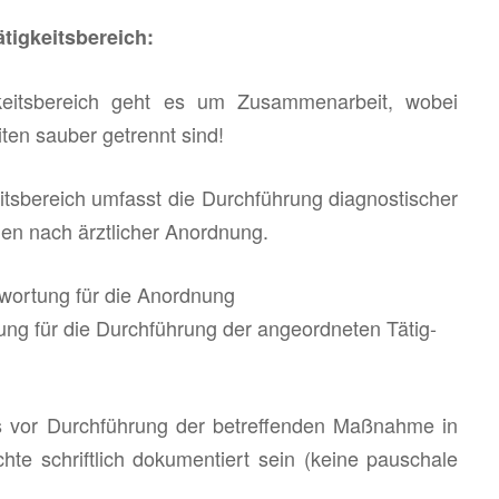
­tig­keits­be­reich:
ig­keits­be­reich geht es um Zu­sam­men­ar­beit, wobei
i­ten sau­ber ge­trennt sind!
keits­be­reich um­fasst die Durch­füh­rung dia­gnos­ti­scher
en nach ärzt­li­cher An­ord­nung.
t­wor­tung für die An­ord­nung
ng für die Durch­füh­rung der an­ge­ord­ne­ten Tä­tig­
s vor Durch­füh­rung der be­tref­fen­den Maß­nah­me in
ch­te schrift­lich do­ku­men­tiert sein (keine pau­scha­le