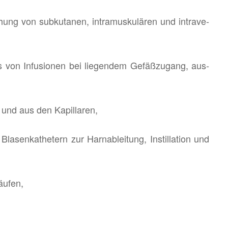
hung von sub­ku­ta­nen, in­tra­mus­ku­lä­ren und in­tra­ve­
s von In­fu­sio­nen bei lie­gen­dem Ge­fäß­zu­gang, aus­
und aus den Ka­pil­la­ren,
Bla­sen­ka­the­tern zur Harnablei­tung, In­stil­la­ti­on und
äu­fen,