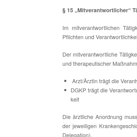
§ 15 „Mit­ver­ant­wort­li­cher“ Tä
Im mit­ver­ant­wort­li­chen Tä­t
Pflich­ten und Ver­ant­wort­lich­ke
Der mit­ver­ant­wort­li­che Tä­tig­
und the­ra­peu­ti­scher Maß­nah­m
Arzt/Ärz­tin trägt die Ver­an
DGKP trägt die Ver­ant­wor­tu
keit
Die ärzt­li­che An­ord­nung mus
der je­wei­li­gen Kran­ken­ge­schi
De­le­ga­ti­on).