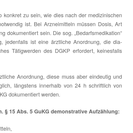
so kon­kret zu sein, wie dies nach der me­di­zi­ni­schen
ot­wen­dig ist. Bei Arz­nei­mit­teln müs­sen Dosis, Art
g do­ku­men­tiert sein. Die sog. „Be­darfs­me­di­ka­ti­on“
ig, je­den­falls ist eine ärzt­li­che An­ord­nung, die dia­
sches Tä­tig­wer­den des DGKP er­for­dert, kei­nes­falls
zt­li­che An­ord­nung, diese muss aber ein­deu­tig und
g­lich, längs­tens in­ner­halb von 24 h schrift­lich von
KG do­ku­men­tiert wer­den.
gem. § 15 Abs. 5 GuKG de­mons­tra­ti­ve Auf­zäh­lung:
­teln,