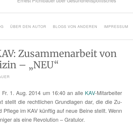
Ernest Pichlbauer über Gesundheitspolitisches
OG
ÜBER DEN AUTOR
BLOGS VON ANDEREN
IMPRESSUM
KAV: Zusammenarbeit von
izin – „NEU“
AUER
am Fr. 1. Aug. 2014 um 16:40 an alle
KAV
-Mit­ar­bei­ter
t stellt die recht­li­chen Grund­la­gen dar, die die Zu­
nd Pfle­ge im KAV künf­tig auf neue Beine stellt. Wenn
ger als eine Re­vo­lu­ti­on – Gra­tu­lor.