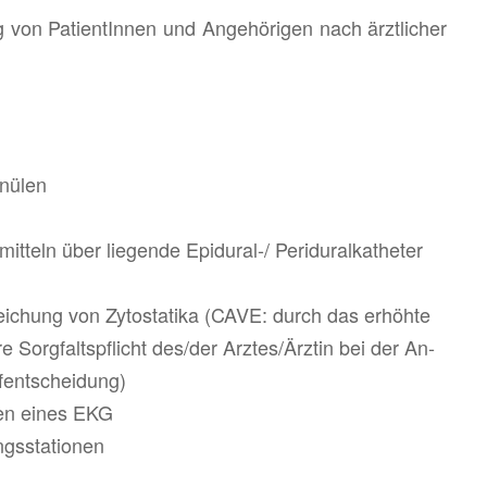
 von Pa­ti­en­tIn­nen und An­ge­hö­ri­gen nach ärzt­li­cher
nü­len
­teln über lie­gen­de Epi­du­ral-/ Pe­ri­du­ral­ka­the­ter
ei­chung von Zy­to­sta­ti­ka (CAVE: durch das er­höh­te
he­re Sorg­falts­pflicht des/der Arz­tes/Ärz­tin bei der An­
­ent­schei­dung)
­ren eines EKG
gs­sta­tio­nen