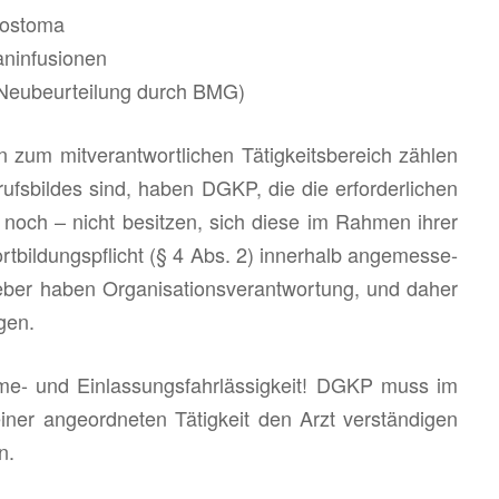
o­st­o­ma
nin­fu­sio­nen
 (Neu­be­ur­tei­lung durch BMG)
n zum mit­ver­ant­wort­li­chen Tä­tig­keits­be­reich zäh­len
ufs­bil­des sind, haben DGKP, die die er­for­der­li­chen
 – noch – nicht be­sit­zen, sich diese im Rah­men ihrer
ort­bil­dungs­pflicht (§ 4 Abs. 2) in­ner­halb an­ge­mes­se­
e­ber haben Or­ga­ni­sa­ti­ons­ver­ant­wor­tung, und daher
­gen.
me- und Ein­las­sungs­fahr­läs­sig­keit! DGKP muss im
er an­ge­ord­ne­ten Tä­tig­keit den Arzt ver­stän­di­gen
n.