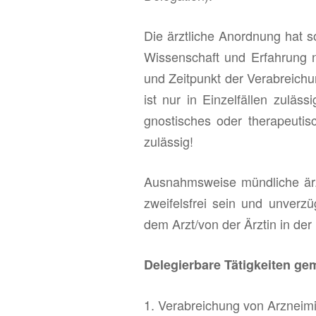
Die ärzt­li­che An­ord­nung hat 
Wis­sen­schaft und Er­fah­rung n
und Zeit­punkt der Ver­ab­rei­chun
ist nur in Ein­zel­fäl­len zu­läs­s
gnos­ti­sches oder the­ra­peu­ti­
zu­läs­sig!
Aus­nahms­wei­se münd­li­che är
zwei­fels­frei sein und un­ver­zü
dem Arzt/von der Ärz­tin in der 
De­le­gier­ba­re Tä­tig­kei­ten 
1. Ver­ab­rei­chung von Arz­nei­mit