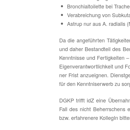
Bron­chi­al­toi­let­te bei Tra­che
Ver­ab­rei­chung von Sub­ku­ta­
As­trup nur aus A. ra­dia­lis
Da die an­ge­führ­ten Tä­tig­kei­te
und daher Be­stand­teil des Be­r
Kennt­nis­se und Fer­tig­kei­ten
Ei­gen­ver­ant­wort­lich­keit und F
ner Frist an­zu­eig­nen. Dienst­g
für den Kennt­nis­er­werb zu sor
DGKP trifft idZ eine Über­nah­
Fall des nicht Be­herr­schens ein
bzw. er­fah­re­ne­re Kol­le­gIn bit­te