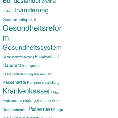
Bundesländer
COVID19
Finanzierung
ELGA
Gesundheitspolitik
Gesundheitsrefor
m
Gesundheitssystem
Hauptverband
Gesundheitsversorgung
Hausärzte
Jungärzte
Kassenentschuldung
Kassenfusion
Kassenärzte
Kompetenzverteilung
Krankenkassen
Macht
niedergelassene Ärzte
Medikamente
Patienten
Niederösterreich
Pflege
Populismus