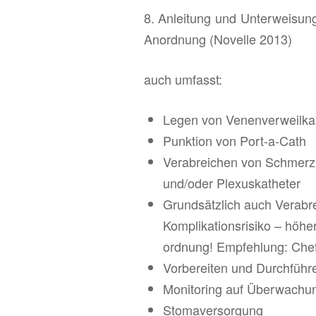
8. An­lei­tung und Un­ter­wei­sung
An­ord­nung (No­vel­le 2013)
auch um­fasst:
Legen von Ve­nen­ver­weil­ka­
Punk­ti­on von Port-a-Cath
Ver­ab­rei­chen von Schmerz­mit
und/oder Ple­xus­ka­the­ter
Grund­sätz­lich auch Ver­ab­r
Kom­pli­ka­ti­ons­ri­si­ko – hö­
ord­nung! Emp­feh­lung: Chef
Vor­be­rei­ten und Durch­füh
Mo­ni­to­ring auf Über­wa­chun
Sto­ma­ver­sor­gung