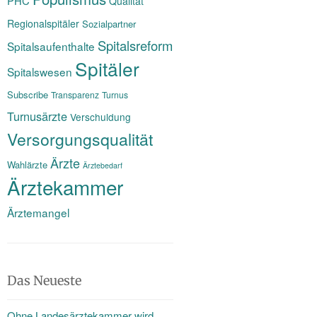
PHC
Qualität
Regionalspitäler
Sozialpartner
Spitalsreform
Spitalsaufenthalte
Spitäler
Spitalswesen
Subscribe
Transparenz
Turnus
Turnusärzte
Verschuldung
Versorgungsqualität
Ärzte
Wahlärzte
Ärztebedarf
Ärztekammer
Ärztemangel
Das Neueste
Ohne Landesärztekammer wird