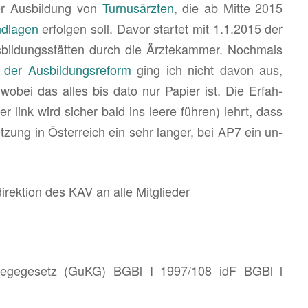
er Aus­bil­dung von
Tur­nus­ärz­ten
, die ab Mitte 2015
d­la­gen
er­fol­gen soll. Davor star­tet mit 1.1.2015 der
­bil­dungs­stät­ten durch die Ärz­te­kam­mer. Noch­mals
 der Aus­bil­dungs­re­form
ging ich nicht davon aus,
wobei das alles bis dato nur Pa­pier ist. Die Er­fah­
r link wird si­cher bald ins leere füh­ren) lehrt, dass
zung in Ös­ter­reich ein sehr lan­ger, bei AP7 ein un­
­rek­ti­on des KAV an alle Mit­glie­der
pfle­ge­ge­setz (GuKG) BGBl I 1997/108 idF BGBl l