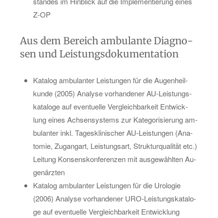
stan­des im Hin­blick auf die Im­ple­men­tie­rung eines
Z-OP
Aus dem Be­reich am­bu­lan­te Dia­gno­
sen und Leis­tungs­do­ku­men­ta­ti­on
Ka­ta­log am­bu­lan­ter Leis­tun­gen für die Au­gen­heil­
kun­de (2005) Ana­ly­se vor­han­de­ner AU-Leis­tungs­
ka­ta­lo­ge auf even­tu­el­le Ver­gleich­bar­keit Ent­wick­
lung eines Ach­sen­sys­tems zur Ka­te­go­ri­sie­rung am­
bu­lan­ter inkl. Ta­ges­kli­ni­scher AU-Leis­tun­gen (Ana­
to­mie, Zu­gang­art, Leis­tungs­art, Struk­tur­qua­li­tät etc.)
Lei­tung Kon­sens­kon­fe­ren­zen mit aus­ge­wähl­ten Au­
gen­ärz­ten
Ka­ta­log am­bu­lan­ter Leis­tun­gen für die Uro­lo­gie
(2006) Ana­ly­se vor­han­de­ner URO-Leis­tungs­ka­ta­lo­
ge auf even­tu­el­le Ver­gleich­bar­keit Ent­wick­lung