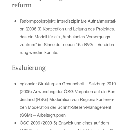
re­form
Re­form­pool­pro­jekt: In­ter­dis­zi­pli­nä­re Auf­nah­me­sta­ti­
on (2006-9) Kon­zep­ti­on und Lei­tung des Pro­jek­tes,
das ein Mo­dell für ein „Am­bu­lan­tes Ver­sor­gungs­
zen­trum“ im Sinne der neuen 15a-BVG – Ver­ein­ba­
rung wer­den könn­te.
Eva­lu­ie­rung
egio­na­ler Struk­tur­plan Ge­sund­heit – Salz­burg 2010
(2005) An­wen­dung der ÖSG-Vor­ga­ben auf ein Bun­
des­land (RSG) Mo­dera­ti­on von Re­gio­nal­kon­fe­ren­
zen Mo­dera­ti­on der Schnitt-Stel­len-Ma­nage­ment
(SSM) – Ar­beits­grup­pen
ÖSG 2006 (2003-5) Ent­wick­lung eines auf dem