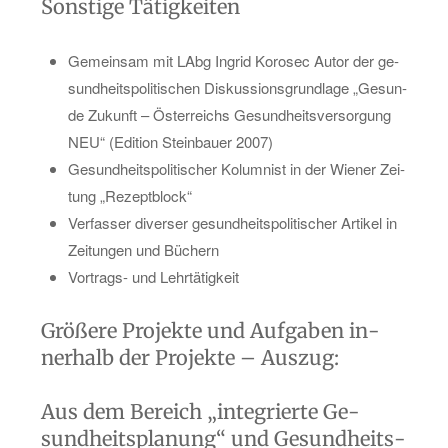
Sons­ti­ge Tä­tig­kei­ten
Ge­mein­sam mit LAbg In­grid Ko­ro­sec Autor der ge­
sund­heits­po­li­ti­schen Dis­kus­si­ons­grund­la­ge „Ge­sun­
de Zu­kunft – Ös­ter­reichs Ge­sund­heits­ver­sor­gung
NEU“ (Edi­ti­on Stein­bau­er 2007)
Ge­sund­heits­po­li­ti­scher Ko­lum­nist in der Wie­ner Zei­
tung „Re­zept­block“
Ver­fas­ser di­ver­ser ge­sund­heits­po­li­ti­scher Ar­ti­kel in
Zei­tun­gen und Bü­chern
Vor­trags- und Lehr­tä­tig­keit
Grö­ße­re Pro­jek­te und Auf­ga­ben in­
ner­halb der Pro­jek­te – Aus­zug:
Aus dem Be­reich „in­te­grier­te Ge­
sund­heits­pla­nung“ und Ge­sund­heits­