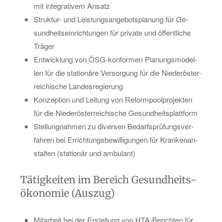
mit in­te­gra­ti­vem An­satz
Struk­tur- und Leis­tungs­an­ge­bots­pla­nung für Ge­
sund­heits­ein­rich­tun­gen für pri­va­te und öf­fent­li­che
Trä­ger
Ent­wick­lung von ÖSG-kon­for­men Pla­nungs­mo­del­
len für die sta­tio­nä­re Ver­sor­gung für die Nie­der­ös­ter­
rei­chi­sche Lan­des­re­gie­rung
Kon­zep­ti­on und Lei­tung von Re­form­pool­pro­jek­ten
für die Nie­der­ös­ter­rei­chi­sche Ge­sund­heits­platt­form
Stel­lung­nah­men zu di­ver­sen Be­darfs­prü­fungs­ver­
fah­ren bei Er­rich­tungs­be­wil­li­gun­gen für Kran­ken­an­
stal­ten (sta­tio­när und am­bu­lant)
Tä­tig­kei­ten im Be­reich Ge­sund­heits­
öko­no­mie (Aus­zug)
Mit­ar­beit bei der Er­stel­lung von HTA-Be­rich­ten für