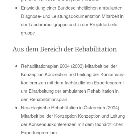
Ent­wick­lung einer Bun­des­ein­heit­li­chen am­bu­lan­ten
Dia­gno­se- und Leis­tungs­do­ku­men­ta­ti­on Mit­ar­beit in
der Län­der­ar­beit­grup­pe und in der Pro­jekt­ar­beits­
grup­pe
Aus dem Be­reich der Re­ha­bi­li­ta­ti­on
Re­ha­bi­li­ta­ti­ons­plan 2004 (2003) Mit­ar­beit bei der
Kon­zep­ti­on Kon­zep­ti­on und Lei­tung der Kon­sen­sus­
kon­fe­ren­zen mit dem fach­ärzt­li­chen Ex­per­ten­gre­mi­
um Ein­ar­bei­tung der am­bu­lan­ten Re­ha­bi­li­ta­ti­on in
den Re­ha­bi­li­ta­ti­ons­plan
Neu­ro­lo­gi­sche Re­ha­bi­li­ta­ti­on in Ös­ter­reich (2004)
Mit­ar­beit bei der Kon­zep­ti­on Kon­zep­ti­on und Lei­tung
der Kon­sen­sus­kon­fe­ren­zen mit dem fach­ärzt­li­chen
Ex­per­ten­gre­mi­um