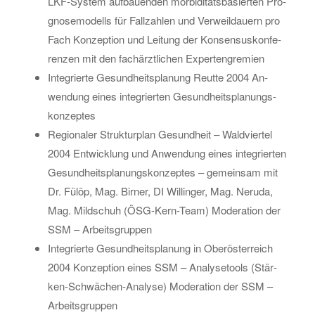
LKF-Sys­tem auf­bau­en­den mor­bi­di­täts­ba­sier­ten Pro­
gno­se­mo­dells für Fall­zah­len und Ver­weil­dau­ern pro
Fach Kon­zep­ti­on und Lei­tung der Kon­sen­sus­kon­fe­
ren­zen mit den fach­ärzt­li­chen Ex­per­ten­gre­mi­en
In­te­grier­te Ge­sund­heits­pla­nung Reut­te 2004 An­
wen­dung eines in­te­grier­ten Ge­sund­heits­pla­nungs­
kon­zep­tes
Re­gio­na­ler Struk­tur­plan Ge­sund­heit – Wald­vier­tel
2004 Ent­wick­lung und An­wen­dung eines in­te­grier­ten
Ge­sund­heits­pla­nungs­kon­zep­tes – ge­mein­sam mit
Dr. Fülöp, Mag. Bir­ner, DI Wil­lin­ger, Mag. Ne­ru­da,
Mag. Mildschuh (ÖSG-Kern-Team) Mo­dera­ti­on der
SSM – Ar­beits­grup­pen
In­te­grier­te Ge­sund­heits­pla­nung in Ober­ös­ter­reich
2004 Kon­zep­ti­on eines SSM – Ana­ly­se­tools (Stär­
ken-Schwä­chen-Ana­ly­se) Mo­dera­ti­on der SSM –
Ar­beits­grup­pen