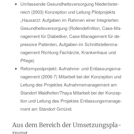
Um­fas­sen­de Ge­sund­heits­ver­sor­gung Nie­der­ös­ter­
reich (2003) Kon­zep­ti­on und Lei­tung Pi­lot­pro­jekts
„Haus­arzt: Auf­ga­ben im Rah­men einer In­te­grier­ten
Ge­sund­heits­ver­sor­gung (Rol­len­de­fi­ni­ti­on, Ca­se-Ma­
nage­ment für Dia­be­ti­ker, Ca­se-Ma­nage­ment für de­
pres­si­ve Pa­ti­en­ten, Auf­ga­ben im Schnitt­stel­len­ma­
nage­ment Rich­tung Fach­ärz­te, Kran­ken­haus und
Pfle­ge)
Re­form­pool­pro­jekt: Auf­nah­me- und Ent­las­sungs­ma­
nage­ment (2006-7) Mit­ar­beit bei der Kon­zep­ti­on und
Lei­tung des Pro­jek­tes Auf­nah­me­ma­nage­ment am
Stand­ort Waid­ho­fen/Thaya Mit­ar­beit bei der Kon­zep­
ti­on und Lei­tung des Pro­jek­tes Ent­las­sungs­ma­nage­
ment am Stand­ort Gmünd.
Aus dem Be­reich der Um­set­zungs­pla­
nung