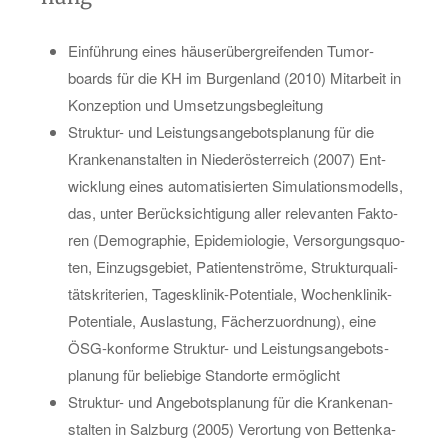
Ein­füh­rung eines häu­ser­über­grei­fen­den Tu­mor­
boards für die KH im Bur­gen­land (2010) Mit­ar­beit in
Kon­zep­ti­on und Um­set­zungs­be­glei­tung
Struk­tur- und Leis­tungs­an­ge­bots­pla­nung für die
Kran­ken­an­stal­ten in Nie­der­ös­ter­reich (2007) Ent­
wick­lung eines au­to­ma­ti­sier­ten Si­mu­la­ti­ons­mo­dells,
das, unter Be­rück­sich­ti­gung aller re­le­van­ten Fak­to­
ren (De­mo­gra­phie, Epi­de­mio­lo­gie, Ver­sor­gungs­quo­
ten, Ein­zugs­ge­biet, Pa­ti­en­ten­strö­me, Struk­tur­qua­li­
täts­kri­te­ri­en, Ta­ges­kli­nik-Po­ten­tia­le, Wo­chen­kli­nik-
Po­ten­tia­le, Aus­las­tung, Fä­cher­zu­ord­nung), eine
ÖSG-kon­for­me Struk­tur- und Leis­tungs­an­ge­bots­
pla­nung für be­lie­bi­ge Stand­or­te er­mög­licht
Struk­tur- und An­ge­bots­pla­nung für die Kran­ken­an­
stal­ten in Salz­burg (2005) Ver­or­tung von Bet­ten­ka­