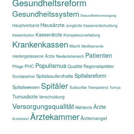
Gesundheitsreform
Gesundheitssystem
Gesundheitsversorgung
Hausärzte
Hauptverband
Jungärzte
Kassenentschuldung
Kassenärzte
Kompetenzverteilung
Kassenfusion
Krankenkassen
Macht
Medikamente
Patienten
niedergelassene Ärzte
Niederösterreich
Populismus
PHC
Qualität
Regionalspitäler
Pflege
Spitalsreform
Spitalsaufenthalte
Sozialpartner
Spitäler
Spitalswesen
Subscribe
Transparenz
Turnus
Turnusärzte
Verschuldung
Versorgungsqualität
Ärzte
Wahlärzte
Ärztekammer
Ärztemangel
Ärztebedarf