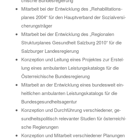
chi­sche Bun­des­re­gie­rung
Mit­ar­beit bei der Ent­wick­lung des „Re­ha­bi­li­ta­ti­ons­
pla­nes 2004“ für den Haupt­ver­band der So­zi­al­ver­si­
che­rungs­trä­ger
Mit­ar­beit bei der Ent­wick­lung des „Re­gio­na­len
Struk­tur­pla­nes Ge­sund­heit Salz­burg 2010“ für die
Salz­bur­ger Lan­des­re­gie­rung
Kon­zep­ti­on und Lei­tung eines Pro­jek­tes zur Er­stel­
lung eines am­bu­lan­ten Leis­tungs­ka­ta­logs für die
Ös­ter­rei­chi­sche Bun­des­re­gie­rung
Mit­ar­beit an der Ent­wick­lung eines bun­des­weit ein­
heit­li­chen am­bu­lan­ten Leis­tungs­ka­ta­logs für die
Bun­des­ge­sund­heits­agen­tur
Kon­zep­ti­on und Durch­füh­rung ver­schie­de­ner, ge­
sund­heits­po­li­tisch re­le­van­ter Stu­di­en für ös­ter­rei­chi­
sche Re­gie­run­gen
Kon­zep­ti­on und Mit­ar­beit ver­schie­de­ner Pla­nun­gen