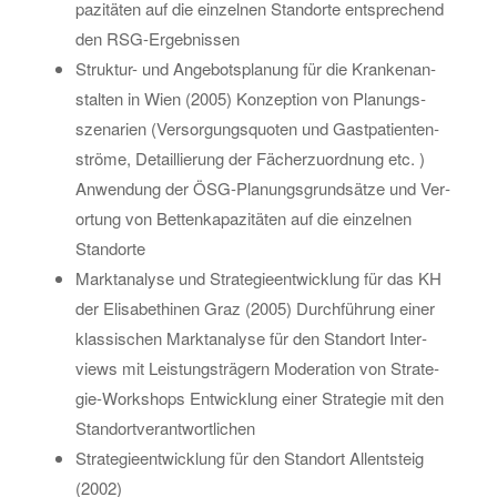
pa­zi­tä­ten auf die ein­zel­nen Stand­or­te ent­spre­chend
den RSG-Er­geb­nis­sen
Struk­tur- und An­ge­bots­pla­nung für die Kran­ken­an­
stal­ten in Wien (2005) Kon­zep­ti­on von Pla­nungs­
sze­na­ri­en (Ver­sor­gungs­quo­ten und Gast­pa­ti­en­ten­
strö­me, De­tail­lie­rung der Fä­cher­zu­ord­nung etc. )
An­wen­dung der ÖSG-Pla­nungs­grund­sät­ze und Ver­
or­tung von Bet­ten­ka­pa­zi­tä­ten auf die ein­zel­nen
Stand­or­te
Markt­ana­ly­se und Stra­te­gie­ent­wick­lung für das KH
der Eli­sa­be­thi­nen Graz (2005) Durch­füh­rung einer
klas­si­schen Markt­ana­ly­se für den Stand­ort In­ter­
views mit Leis­tungs­trä­gern Mo­dera­ti­on von Stra­te­
gie-Work­shops Ent­wick­lung einer Stra­te­gie mit den
Stand­ort­ver­ant­wort­li­chen
Stra­te­gie­ent­wick­lung für den Stand­ort Al­lent­steig
(2002)