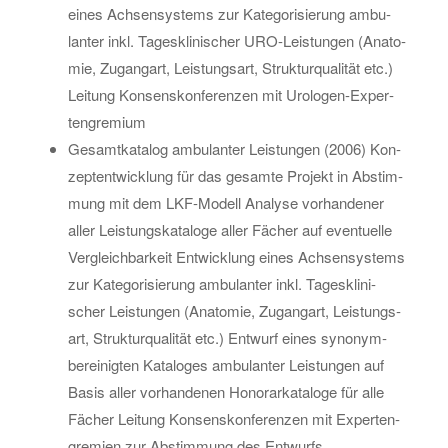
eines Ach­sen­sys­tems zur Ka­te­go­ri­sie­rung am­bu­
lan­ter inkl. Ta­ges­kli­ni­scher URO-Leis­tun­gen (Ana­to­
mie, Zu­gang­art, Leis­tungs­art, Struk­tur­qua­li­tät etc.)
Lei­tung Kon­sens­kon­fe­ren­zen mit Uro­lo­gen-Ex­per­
ten­gre­mi­um
Ge­samt­ka­ta­log am­bu­lan­ter Leis­tun­gen (2006) Kon­
zept­ent­wick­lung für das ge­sam­te Pro­jekt in Ab­stim­
mung mit dem LKF-Mo­dell Ana­ly­se vor­han­de­ner
aller Leis­tungs­ka­ta­lo­ge aller Fä­cher auf even­tu­el­le
Ver­gleich­bar­keit Ent­wick­lung eines Ach­sen­sys­tems
zur Ka­te­go­ri­sie­rung am­bu­lan­ter inkl. Ta­ges­kli­ni­
scher Leis­tun­gen (Ana­to­mie, Zu­gang­art, Leis­tungs­
art, Struk­tur­qua­li­tät etc.) Ent­wurf eines syn­onym­
ber­ei­nig­ten Ka­ta­lo­ges am­bu­lan­ter Leis­tun­gen auf
Basis aller vor­han­de­nen Ho­no­rar­ka­ta­lo­ge für alle
Fä­cher Lei­tung Kon­sens­kon­fe­ren­zen mit Ex­per­ten­
gre­mi­en zur Ab­stim­mung des Ent­wurfs