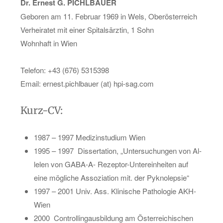
Dr. Er­nest G. PI­CH­LBAU­ER
Ge­bo­ren am 11. Fe­bru­ar 1969 in Wels, Ober­ös­ter­reich
Ver­hei­ra­tet mit einer Spi­tals­ärz­tin, 1 Sohn
Wohn­haft in Wien
Te­le­fon: +43 (676) 5315398
Email: er­nest.pi­ch­lbau­er (at) hpi-sag.com
Kurz-CV:
1987 – 1997 Me­di­zin­stu­di­um Wien
1995 – 1997
Dis­ser­ta­ti­on, „Un­ter­su­chun­gen von Al­
le­len von GA­BA-A- Re­zep­tor-Un­ter­ein­hei­ten auf
eine mög­li­che As­so­zia­ti­on mit. der Py­kn­olep­sie“
1997 – 2001 Univ. Ass. Kli­ni­sche Pa­tho­lo­gie AKH-
Wien
2000 Con­trol­lin­g­aus­bil­dung am Ös­ter­rei­chi­schen