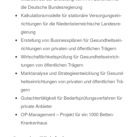
die Deut­sche Bun­des­re­gie­rung
Kal­ku­la­ti­ons­mo­del­le für sta­tio­nä­re Ver­sor­gungs­ein­
rich­tun­gen für die Nie­der­ös­ter­rei­chi­sche Lan­des­re­
gie­rung
Er­stel­lung von Busi­ness­plä­nen für Ge­sund­heits­ein­
rich­tun­gen von pri­va­ten und öf­fent­li­chen Trä­gern
Wirt­schaft­lich­keits­prü­fung für Ge­sund­heits­ein­rich­
tun­gen von öf­fent­li­chen Trä­gern
Markt­ana­ly­se und Stra­te­gie­ent­wick­lung für Ge­sund­
heits­ein­rich­tun­gen von pri­va­ten und öf­fent­li­chen Trä­
gern
Gut­ach­ter­tä­tig­keit für Be­darfs­prü­fungs­ver­fah­ren für
pri­va­te An­bie­ter
OP-Ma­nage­ment – Pro­jekt für ein 1000 Bet­ten-
Kran­ken­haus