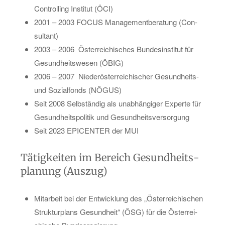
Con­trol­ling In­sti­tut (ÖCI)
2001 – 2003 FOCUS Ma­nage­ment­be­ra­tung (Con­
sul­tant)
2003 – 2006
Ös­ter­rei­chi­sches Bun­des­in­sti­tut für
Ge­sund­heits­we­sen (ÖBIG)
2006 – 2007
Nie­der­ös­ter­rei­chi­scher Ge­sund­heits-
und So­zi­al­fonds (NÖGUS)
Seit 2008 Selb­stän­dig als un­ab­hän­gi­ger Ex­per­te für
Ge­sund­heits­po­li­tik und Ge­sund­heits­ver­sor­gung
Seit 2023 EPI­CEN­TER der MUI
Tä­tig­kei­ten im Be­reich Ge­sund­heits­
pla­nung (Aus­zug)
Mit­ar­beit bei der Ent­wick­lung des „Ös­ter­rei­chi­schen
Struk­tur­plans Ge­sund­heit“ (ÖSG) für die Ös­ter­rei­