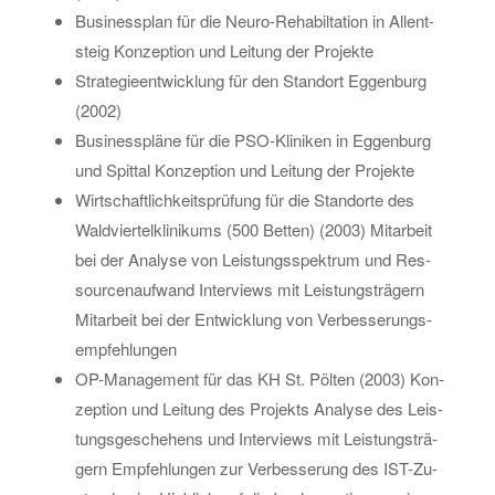
Busi­ness­plan für die Neu­ro-Re­ha­bil­ta­ti­on in Al­lent­
steig Kon­zep­ti­on und Lei­tung der Pro­jek­te
Stra­te­gie­ent­wick­lung für den Stand­ort Eg­gen­burg
(2002)
Busi­ness­plä­ne für die PSO-Kli­ni­ken in Eg­gen­burg
und Spit­tal Kon­zep­ti­on und Lei­tung der Pro­jek­te
Wirt­schaft­lich­keits­prü­fung für die Stand­or­te des
Wald­vier­tel­kli­ni­kums (500 Bet­ten) (2003) Mit­ar­beit
bei der Ana­ly­se von Leis­tungs­spek­trum und Res­
sour­cen­auf­wand In­ter­views mit Leis­tungs­trä­gern
Mit­ar­beit bei der Ent­wick­lung von Ver­bes­se­rungs­
emp­feh­lun­gen
OP-Ma­nage­ment für das KH St. Pöl­ten (2003) Kon­
zep­ti­on und Lei­tung des Pro­jekts Ana­ly­se des Leis­
tungs­ge­sche­hens und In­ter­views mit Leis­tungs­trä­
gern Emp­feh­lun­gen zur Ver­bes­se­rung des IST-Zu­