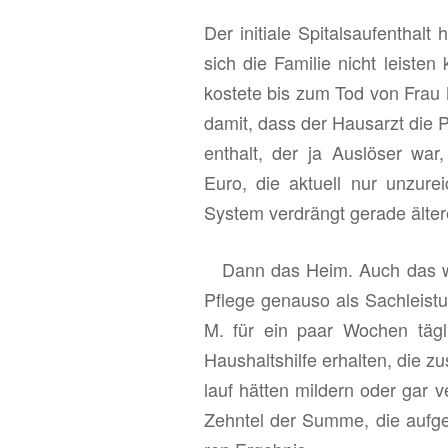
Der in­itia­le Spi­tals­auf­ent­h
sich die Fa­mi­lie nicht leis­ten
kos­te­te bis zum Tod von Frau
damit, dass der Haus­arzt die P
ent­halt, der ja Aus­lö­ser war
Euro, die ak­tu­ell nur un­zu­
Sys­tem ver­drängt ge­ra­de äl­te­re
Dann das Heim. Auch das wäre n
Pfle­ge ge­nau­so als Sach­leis­
M. für ein paar Wo­chen täg­lich
Haus­halts­hil­fe er­hal­ten, die
lauf hät­ten mil­dern oder gar
Zehn­tel der Summe, die auf­ge