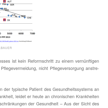
LBAUER
s­ses ist kein Re­form­schritt zu einem ver­nünf­ti­gen
Pfle­ge­ver­mei­dung, nicht Pfle­ge­ver­sor­gung an­stre­
ten der ty­pi­sche Pa­ti­ent des Ge­sund­heits­sys­tems an
nk­heit, lei­det er heute an chro­ni­schen Krank­hei­ten
in­schrän­kun­gen der Ge­sund­heit – Aus der Sicht des