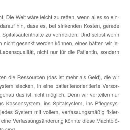
cht. Die Welt wäre leicht zu ret­ten, wenn alles so ein­
dar­auf hin, dass es, bei sin­ken­den Kos­ten, ge­ra­de
 Spi­tals­auf­ent­hal­te zu ver­mei­den. Und selbst wenn
 nicht ge­senkt wer­den kön­nen, eines hät­ten wir je­
Le­bens­qua­li­tät, nicht nur für die Pa­ti­en­tin, son­dern
n die Res­sour­cen (das ist mehr als Geld), die wir
­tem ste­cken, in eine pa­ti­en­ten­ori­en­tier­te Ver­sor­
genau das ist nicht mög­lich. Denn wir ver­tei­len nur
Kas­sen­sys­tem, ins Spi­tal­sys­tem, ins Pfle­ge­sys­
es Sys­tem mit vol­lem, ver­fas­sungs­mä­ßig fi­xier­
ine Ver­fas­sungs­än­de­rung könn­te diese Macht­blö­
da sind.