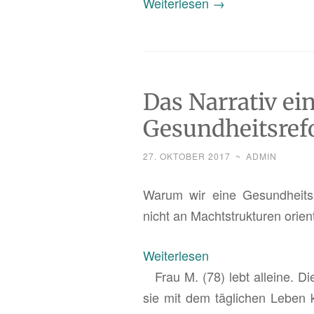
„Ak­
Wei­ter­le­sen
→
tu­
el­
le
Ent­
Das Narrativ ei
wick­
Gesundheitsre
lun­
gen
27. OKTOBER 2017
~
ADMIN
im
ös­
Warum wir eine Ge­sund­heits­r
ter­
nicht an Macht­struk­tu­ren ori­en­t
rei­
:
chi­
Wei­ter­le­sen
Das
schen
Frau M. (78) lebt al­lei­ne. Die
Nar­
Pfle­
sie mit dem täg­li­chen Leben 