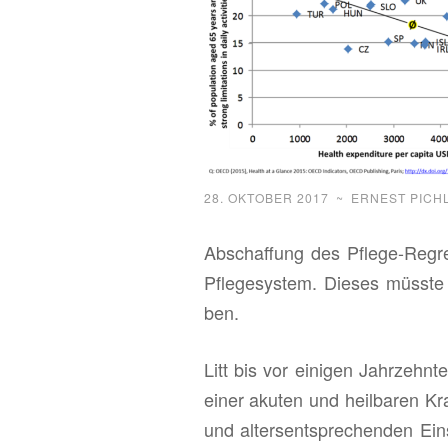
28. OKTOBER 2017
~
ERNEST PICH
Ab­schaf­fung des Pfle­ge-Re­gre
Pfle­ge­sys­tem. Die­ses müss­te 
ben.
Litt bis vor ei­ni­gen Jahr­zehn­
einer aku­ten und heil­ba­ren Kra
und al­ter­s­ent­spre­chen­den E