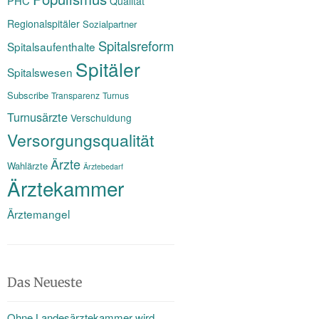
PHC
Qualität
Regionalspitäler
Sozialpartner
Spitalsreform
Spitalsaufenthalte
Spitäler
Spitalswesen
Subscribe
Transparenz
Turnus
Turnusärzte
Verschuldung
Versorgungsqualität
Ärzte
Wahlärzte
Ärztebedarf
Ärztekammer
Ärztemangel
Das Neueste
Ohne Landesärztekammer wird