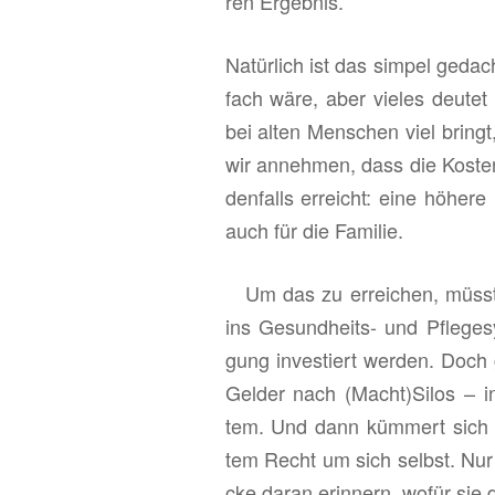
ren Er­geb­nis.
Na­tür­lich ist das sim­pel ge­da
fach wäre, aber vie­les deu­tet 
bei alten Men­schen viel bringt,
wir an­neh­men, dass die Kos­ten
den­falls er­reicht: eine hö­he­re 
auch für die Fa­mi­lie.
Um das zu er­rei­chen, müss­te
ins Ge­sund­heits- und Pfle­ge­sys
gung in­ves­tiert wer­den. Doch 
Gel­der nach (Macht)Silos – ins 
tem. Und dann küm­mert sich jed
tem Recht um sich selbst. Nur e
cke daran er­in­nern, wofür sie 