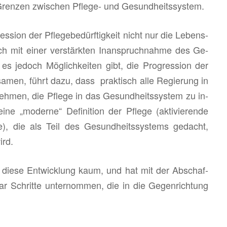
Gren­zen zwi­schen Pfle­ge- und Ge­sund­heits­sys­tem.
s­si­on der Pfle­ge­be­dürf­tig­keit nicht nur die Le­bens­
auch mit einer ver­stärk­ten In­an­spruch­nah­me des Ge­
 es je­doch Mög­lich­kei­ten gibt, die Pro­gres­si­on der
ng­sa­men, führt dazu, dass prak­tisch alle Re­gie­rung in
neh­men, die Pfle­ge in das Ge­sund­heits­sys­tem zu in­
e „mo­der­ne“ De­fi­ni­ti­on der Pfle­ge (ak­ti­vie­ren­de
­ge), die als Teil des Ge­sund­heits­sys­tems ge­dacht,
ird.
uf diese Ent­wick­lung kaum, und hat mit der Ab­schaf­
ar Schrit­te un­ter­nom­men, die in die Ge­gen­rich­tung