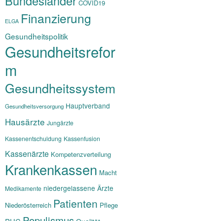
Bundesländer
COVID19
Finanzierung
ELGA
Gesundheitspolitik
Gesundheitsrefor
m
Gesundheitssystem
Hauptverband
Gesundheitsversorgung
Hausärzte
Jungärzte
Kassenentschuldung
Kassenfusion
Kassenärzte
Kompetenzverteilung
Krankenkassen
Macht
niedergelassene Ärzte
Medikamente
Patienten
Niederösterreich
Pflege
Populismus