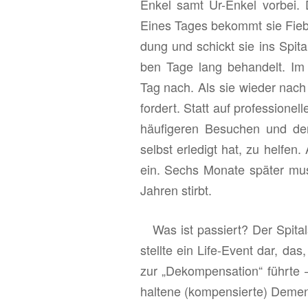
ra­
ge­
Enkel samt Ur-En­kel vor­bei. 
tiv
sys­
Eines Tages be­kommt sie Fie­ber
einer
tem“
dung und schickt sie ins Spi­ta
ech­
ben Tage lang be­han­delt. Im Kr
ten
Tag nach. Als sie wie­der nach H
Ge­
for­dert. Statt auf pro­fes­sio­nel
sund­
häu­fi­ge­ren Be­su­chen und de
heits­
selbst er­le­digt hat, zu hel­fe
re­
ein. Sechs Mo­na­te spä­ter m
form
Jah­ren stirbt.
Was ist pas­siert? Der Spi­tals
stell­te ein Life-Event dar, das, w
zur „De­kom­pen­sa­ti­on“ führ­te
hal­te­ne (kom­pen­sier­te) De­menz