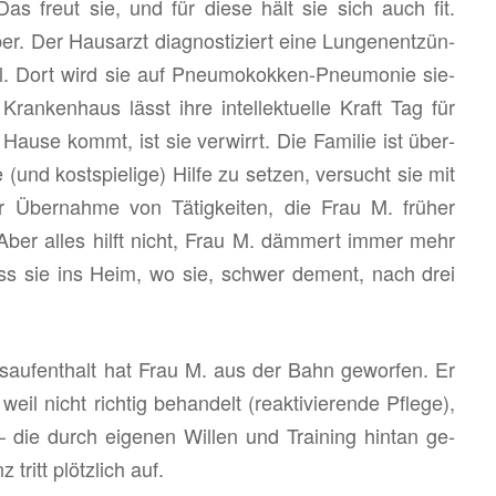
Das freut sie, und für diese hält sie sich auch fit.
. Der Haus­arzt dia­gnos­ti­ziert eine Lun­gen­ent­zün­
l. Dort wird sie auf Pneu­mo­kok­ken-Pneu­mo­nie sie­
an­ken­haus lässt ihre in­tel­lek­tu­el­le Kraft Tag für
ause kommt, ist sie ver­wirrt. Die Fa­mi­lie ist über­
­le (und kost­spie­li­ge) Hilfe zu set­zen, ver­sucht sie mit
r Über­nah­me von Tä­tig­kei­ten, die Frau M. frü­her
n. Aber alles hilft nicht, Frau M. däm­mert immer mehr
uss sie ins Heim, wo sie, schwer de­ment, nach drei
­auf­ent­halt hat Frau M. aus der Bahn ge­wor­fen. Er
eil nicht rich­tig be­han­delt (re­ak­ti­vie­ren­de Pfle­ge),
 – die durch ei­ge­nen Wil­len und Trai­ning hint­an ge­
 tritt plötz­lich auf.