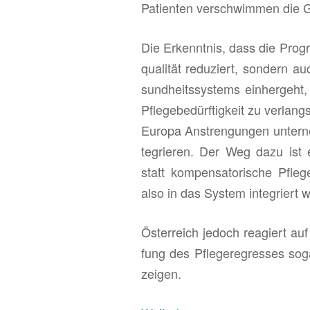
Pa­ti­en­ten ver­schwim­men die 
Die Er­kennt­nis, dass die Pro­gre
qua­li­tät re­du­ziert, son­dern 
sund­heits­sys­tems ein­her­geht,
Pfle­ge­be­dürf­tig­keit zu ver­la
Eu­ro­pa An­stren­gun­gen un­ter­
te­grie­ren. Der Weg dazu ist ein
statt kom­pen­sa­to­ri­sche Pfle
also in das Sys­tem in­te­griert w
Ös­ter­reich je­doch re­agiert a
fung des Pfle­ge­re­gres­ses sog
zei­gen.