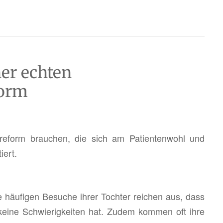
ner echten
form
e­form brau­chen, die sich am Pa­ti­en­ten­wohl und
iert.
 häu­fi­gen Be­su­che ihrer Toch­ter rei­chen aus, dass
keine Schwie­rig­kei­ten hat. Zudem kom­men oft ihre