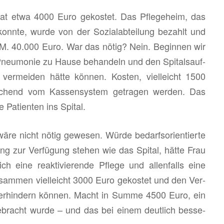
alt hat etwa 4000 Euro ge­kos­tet. Das Pfle­ge­heim, das
 konn­te, wurde von der So­zi­al­ab­tei­lung be­zahlt und
 M. 40.000 Euro. War das nötig? Nein. Be­gin­nen wir
neu­mo­nie zu Hause be­han­deln und den Spi­tals­auf­
, ver­mei­den hätte kön­nen. Kos­ten, viel­leicht 1500
rei­chend vom Kas­sen­sys­tem ge­tra­gen wer­den. Das
 Pa­ti­en­ten ins Spi­tal.
icht nötig ge­we­sen. Würde be­darfs­ori­en­tier­te
tung zur Ver­fü­gung ste­hen wie das Spi­tal, hätte Frau
 eine re­ak­ti­vie­ren­de Pfle­ge und al­len­falls eine
 zu­sam­men viel­leicht 3000 Euro ge­kos­tet und den Ver­
 ver­hin­dern kön­nen. Macht in Summe 4500 Euro, ein
­bracht wurde – und das bei einem deut­lich bes­se­