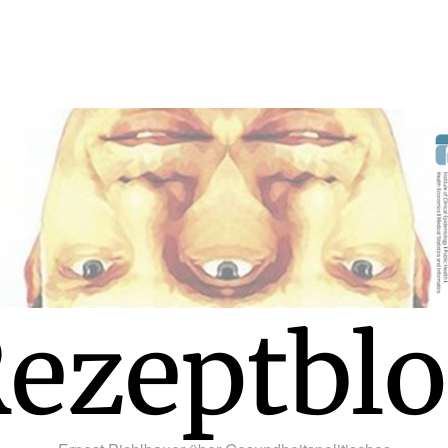
ezeptbl