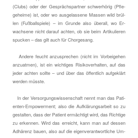
(Clubs) oder der Ge­sprächs­part­ner schwer­hö­rig (Pfle­
ge­hei­me) ist, oder wo aus­ge­las­se­ne Mas­sen wild brül­
len (Fuß­ball­spie­le) – im Grun­de also über­all, wo Er­
wach­se­ne nicht dar­auf ach­ten, ob sie beim Ar­ti­ku­lie­ren
spu­cken – das gilt auch für Chor­ge­sang.
An­de­re feucht an­zu­spre­chen (nicht im Vor­bei­ge­hen
an­zu­at­men), ist ein wich­ti­ges Ri­si­ko­ver­hal­ten, auf das
jeder ach­ten soll­te – und über das öf­fent­lich auf­ge­klärt
wer­den müss­te.
In der Ver­sor­gungs­wis­sen­schaft nennt man das Pa­ti­
en­ten-Em­power­ment; also die Auf­klä­rungs­ar­beit so zu
ge­stal­ten, dass der Pa­ti­ent er­mäch­tigt wird, das Rich­ti­ge
zu er­ken­nen. Wird das er­reicht, kann man auf des­sen
Ad­hä­renz bauen, also auf die ei­gen­ver­ant­wort­li­che Um­