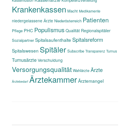
Kompetenzverteilung
Kassenfusion
Krankenkassen
Macht
Medikamente
Patienten
niedergelassene Ärzte
Niederösterreich
Populismus
PHC
Qualität
Regionalspitäler
Pflege
Spitalsreform
Spitalsaufenthalte
Sozialpartner
Spitäler
Spitalswesen
Subscribe
Transparenz
Turnus
Turnusärzte
Verschuldung
Versorgungsqualität
Ärzte
Wahlärzte
Ärztekammer
Ärztemangel
Ärztebedarf