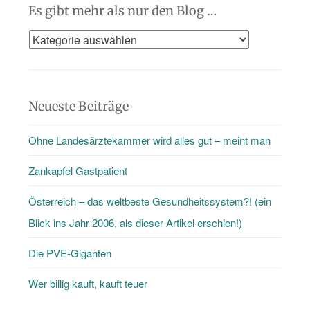
Es gibt mehr als nur den Blog …
Es
gibt
mehr
als
Neueste Beiträge
nur
Ohne Landesärztekammer wird alles gut – meint man
den
Blog
Zankapfel Gastpatient
…
Österreich – das weltbeste Gesundheitssystem?! (ein
Blick ins Jahr 2006, als dieser Artikel erschien!)
Die PVE-Giganten
Wer billig kauft, kauft teuer