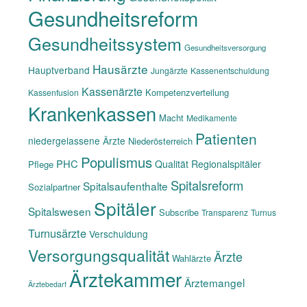
Gesundheitsreform
Gesundheitssystem
Gesundheitsversorgung
Hausärzte
Hauptverband
Jungärzte
Kassenentschuldung
Kassenärzte
Kompetenzverteilung
Kassenfusion
Krankenkassen
Macht
Medikamente
Patienten
niedergelassene Ärzte
Niederösterreich
Populismus
PHC
Qualität
Regionalspitäler
Pflege
Spitalsreform
Spitalsaufenthalte
Sozialpartner
Spitäler
Spitalswesen
Subscribe
Transparenz
Turnus
Turnusärzte
Verschuldung
Versorgungsqualität
Ärzte
Wahlärzte
Ärztekammer
Ärztemangel
Ärztebedarf