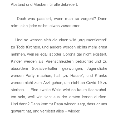
Ab­stand und Mas­ken für alle de­kre­tiert.
Doch was pas­siert, wenn man so vor­geht? Dann
reimt sich jeder selbst etwas zu­sam­men.
Und so wer­den sich die einen wild „ar­gu­men­tie­rend“
zu Tode fürch­ten, und an­de­re wer­den nichts mehr ernst
neh­men, weil es egal ist oder Co­ro­na gar nicht exis­tiert.
Kin­der wer­den als Vi­ren­schleu­dern be­trach­tet und zu
ab­sur­dem So­zi­al­ver­hal­ten ge­zwun­gen, Ju­gend­li­che
wer­den Party ma­chen, halt „zu Hause“, und Kran­ke
wer­den nicht zum Arzt gehen, um nicht an Co­vid-19 zu
ster­ben. Eine zwei­te Welle wird so kaum flach­zu­hal­
ten sein, weil wir nicht aus der ers­ten ler­nen durf­ten.
Und dann? Dann kommt Papa wie­der, sagt, dass er uns
ge­warnt hat, und ver­bie­tet alles – wie­der.