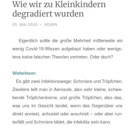
Wie wir zu Kleinkindern
degradiert wurden
25. MAI 2020
~
ADMIN
Ei­gent­lich soll­te die große Mehr­heit mitt­ler­wei­le ein
wenig Co­vid-19-Wis­sen auf­ge­baut haben oder we­nigs­
tens keine fal­schen Theo­ri­en ver­tre­ten. Oder doch?
:
Wei­ter­le­sen
Wie
Es gibt zwei In­fek­ti­ons­we­ge: Schmie­re und Tröpf­chen.
wir
Zwei­te­re teilt man in Ae­ro­so­le, also sehr klei­ne, schwe­
zu
ben­de Tröpf­chen­ker­ne, und große Tröpf­chen, also das,
Klein­
was uns im Ge­sicht lan­det, wenn das Ge­gen­über uns
kin­
di­rekt an­niest, an­hus­tet oder an­schreit – oder aber run­
dern
ter­fällt und Schmie­re bil­det, die in­fek­ti­ös sein kann.
de­