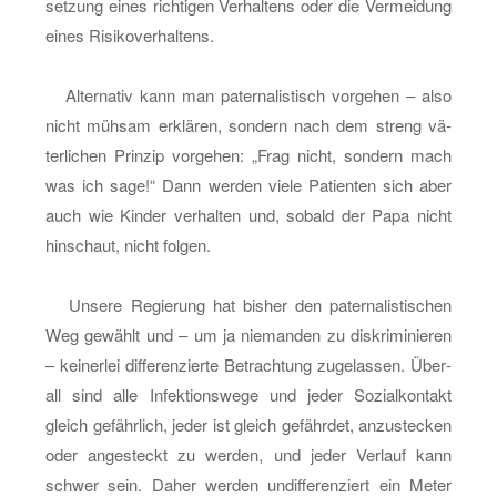
set­zung eines rich­ti­gen Ver­hal­tens oder die Ver­mei­dung
eines Ri­si­ko­ver­hal­tens.
Al­ter­na­tiv kann man pa­ter­na­lis­tisch vor­ge­hen – also
nicht müh­sam er­klä­ren, son­dern nach dem streng vä­
ter­li­chen Prin­zip vor­ge­hen: „Frag nicht, son­dern mach
was ich sage!“ Dann wer­den viele Pa­ti­en­ten sich aber
auch wie Kin­der ver­hal­ten und, so­bald der Papa nicht
hin­schaut, nicht fol­gen.
Un­se­re Re­gie­rung hat bis­her den pa­ter­na­lis­ti­schen
Weg ge­wählt und – um ja nie­man­den zu dis­kri­mi­nie­ren
– kei­ner­lei dif­fe­ren­zier­te Be­trach­tung zu­ge­las­sen. Über­
all sind alle In­fek­ti­ons­we­ge und jeder So­zi­al­kon­takt
gleich ge­fähr­lich, jeder ist gleich ge­fähr­det, an­zu­ste­cken
oder an­ge­steckt zu wer­den, und jeder Ver­lauf kann
schwer sein. Daher wer­den un­dif­fe­ren­ziert ein Meter