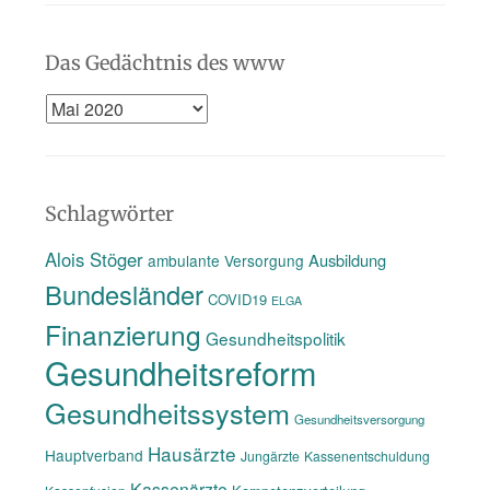
Das Gedächtnis des www
Das
Gedächtnis
des
www
Schlagwörter
Alois Stöger
Ausbildung
ambulante Versorgung
Bundesländer
COVID19
ELGA
Finanzierung
Gesundheitspolitik
Gesundheitsreform
Gesundheitssystem
Gesundheitsversorgung
Hausärzte
Hauptverband
Jungärzte
Kassenentschuldung
Kassenärzte