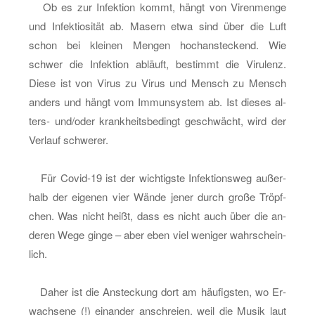
gra­
Ob es zur In­fek­ti­on kommt, hängt von Vi­ren­men­ge
diert
und In­fek­tio­si­tät ab. Ma­sern etwa sind über die Luft
wur­
schon bei klei­nen Men­gen hoch­an­ste­ckend. Wie
den
schwer die In­fek­ti­on ab­läuft, be­stimmt die Vi­ru­lenz.
Diese ist von Virus zu Virus und Mensch zu Mensch
an­ders und hängt vom Im­mun­sys­tem ab. Ist die­ses al­
ters- und/oder krank­heits­be­dingt ge­schwächt, wird der
Ver­lauf schwe­rer.
Für Co­vid-19 ist der wich­tigs­te In­fek­ti­ons­weg au­ßer­
halb der ei­ge­nen vier Wände jener durch große Tröpf­
chen. Was nicht heißt, dass es nicht auch über die an­
de­ren Wege ginge – aber eben viel we­ni­ger wahr­schein­
lich.
Daher ist die An­ste­ckung dort am häu­figs­ten, wo Er­
wach­se­ne (!) ein­an­der an­schrei­en, weil die Musik laut