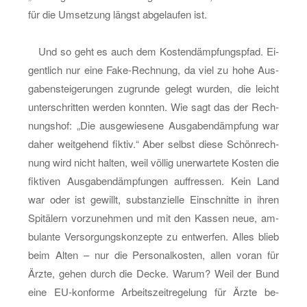
für die Um­set­zung längst ab­ge­lau­fen ist.
Und so geht es auch dem Kos­ten­dämp­fungs­pfad. Ei­
gent­lich nur eine Fake-Rech­nung, da viel zu hohe Aus­
ga­ben­stei­ge­run­gen zu­grun­de ge­legt wur­den, die leicht
un­ter­schrit­ten wer­den konn­ten. Wie sagt das der Rech­
nungs­hof: „Die aus­ge­wie­se­ne Aus­ga­ben­dämp­fung war
daher weit­ge­hend fik­tiv.“ Aber selbst diese Schön­rech­
nung wird nicht hal­ten, weil völ­lig un­er­war­te­te Kos­ten die
fik­ti­ven Aus­ga­ben­dämp­fun­gen auf­fres­sen. Kein Land
war oder ist ge­willt, sub­stan­zi­el­le Ein­schnit­te in ihren
Spi­tä­lern vor­zu­neh­men und mit den Kas­sen neue, am­
bu­lan­te Ver­sor­gungs­kon­zep­te zu ent­wer­fen. Alles blieb
beim Alten – nur die Per­so­nal­kos­ten, allen voran für
Ärzte, gehen durch die Decke. Warum? Weil der Bund
eine EU-kon­for­me Ar­beits­zeit­re­ge­lung für Ärzte be­