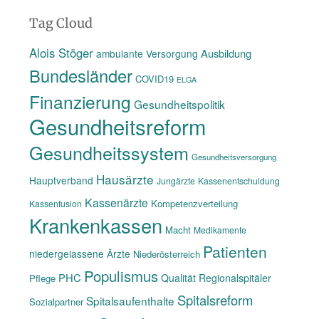
Tag Cloud
Alois Stöger
Ausbildung
ambulante Versorgung
Bundesländer
COVID19
ELGA
Finanzierung
Gesundheitspolitik
Gesundheitsreform
Gesundheitssystem
Gesundheitsversorgung
Hausärzte
Hauptverband
Jungärzte
Kassenentschuldung
Kassenärzte
Kompetenzverteilung
Kassenfusion
Krankenkassen
Macht
Medikamente
Patienten
niedergelassene Ärzte
Niederösterreich
Populismus
PHC
Qualität
Regionalspitäler
Pflege
Spitalsreform
Spitalsaufenthalte
Sozialpartner