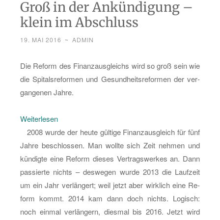
Groß in der Ankündigung –
klein im Abschluss
19. MAI 2016
~
ADMIN
Die Re­form des Fi­nanz­aus­gleichs wird so groß sein wie
die Spi­tals­re­for­men und Ge­sund­heits­re­for­men der ver­
gan­ge­nen Jahre.
:
Wei­ter­le­sen
Groß
2008 wurde der heute gül­ti­ge Fi­nanz­aus­gleich für fünf
in
Jahre be­schlos­sen. Man woll­te sich Zeit neh­men und
der
kün­dig­te eine Re­form die­ses Ver­trags­wer­kes an. Dann
An­
pas­sier­te nichts – des­we­gen wurde 2013 die Lauf­zeit
kün­
um ein Jahr ver­län­gert; weil jetzt aber wirk­lich eine Re­
di­
form kommt. 2014 kam dann doch nichts. Lo­gisch:
gung
noch ein­mal ver­län­gern, dies­mal bis 2016. Jetzt wird