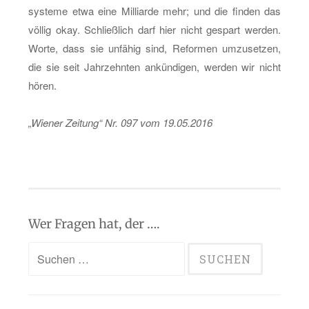
sys­te­me etwa eine Mil­li­ar­de mehr; und die fin­den das
völ­lig okay. Schließ­lich darf hier nicht ge­spart wer­den.
Worte, dass sie un­fä­hig sind, Re­for­men um­zu­set­zen,
die sie seit Jahr­zehn­ten an­kün­di­gen, wer­den wir nicht
hören.
„Wie­ner Zei­tung“ Nr. 097 vom 19.05.2016
Wer Fragen hat, der ….
Suchen
nach: