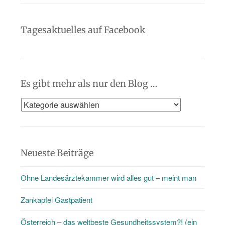
Tagesaktuelles auf Facebook
Es gibt mehr als nur den Blog …
Es
gibt
mehr
als
Neueste Beiträge
nur
Ohne Landesärztekammer wird alles gut – meint man
den
Blog
Zankapfel Gastpatient
…
Österreich – das weltbeste Gesundheitssystem?! (ein