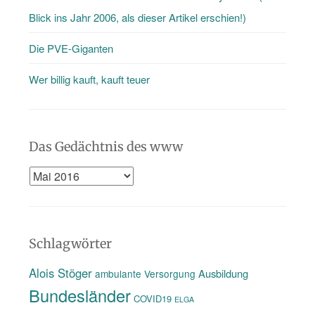
Blick ins Jahr 2006, als dieser Artikel erschien!)
Die PVE-Giganten
Wer billig kauft, kauft teuer
Das Gedächtnis des www
Das
Gedächtnis
des
www
Schlagwörter
Alois Stöger
Ausbildung
ambulante Versorgung
Bundesländer
COVID19
ELGA