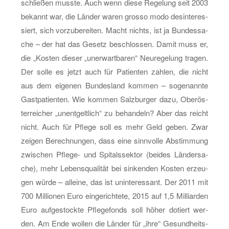
schlie­ßen muss­te. Auch wenn diese Re­ge­lung seit 2003
be­kannt war, die Län­der waren gros­so modo des­in­ter­es­
siert, sich vor­zu­be­rei­ten. Macht nichts, ist ja Bun­des­sa­
che – der hat das Ge­setz be­schlos­sen. Damit muss er,
die „Kos­ten die­ser „un­er­wart­ba­ren“ Neu­re­ge­lung tra­gen.
Der solle es jetzt auch für Pa­ti­en­ten zah­len, die nicht
aus dem ei­ge­nen Bun­des­land kom­men – so­ge­nann­te
Gast­pa­ti­en­ten. Wie kom­men Salz­bur­ger dazu, Ober­ös­
ter­rei­cher „un­ent­gelt­lich“ zu be­han­deln? Aber das reicht
nicht. Auch für Pfle­ge soll es mehr Geld geben. Zwar
zei­gen Be­rech­nun­gen, dass eine sinn­vol­le Ab­stim­mung
zwi­schen Pfle­ge- und Spi­tals­sek­tor (bei­des Län­der­sa­
che), mehr Le­bens­qua­li­tät bei sin­ken­den Kos­ten er­zeu­
gen würde – al­lei­ne, das ist un­in­ter­es­sant. Der 2011 mit
700 Mil­lio­nen Euro ein­ge­rich­te­te, 2015 auf 1,5 Mil­li­ar­den
Euro auf­ge­stock­te Pfle­ge­fonds soll höher do­tiert wer­
den. Am Ende wol­len die Län­der für „ihre“ Ge­sund­heits­