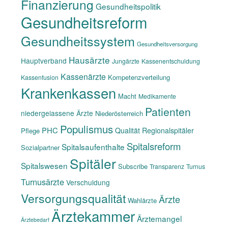
Finanzierung
Gesundheitspolitik
Gesundheitsreform
Gesundheitssystem
Gesundheitsversorgung
Hausärzte
Hauptverband
Jungärzte
Kassenentschuldung
Kassenärzte
Kompetenzverteilung
Kassenfusion
Krankenkassen
Macht
Medikamente
Patienten
niedergelassene Ärzte
Niederösterreich
Populismus
PHC
Qualität
Regionalspitäler
Pflege
Spitalsreform
Spitalsaufenthalte
Sozialpartner
Spitäler
Spitalswesen
Subscribe
Transparenz
Turnus
Turnusärzte
Verschuldung
Versorgungsqualität
Ärzte
Wahlärzte
Ärztekammer
Ärztemangel
Ärztebedarf