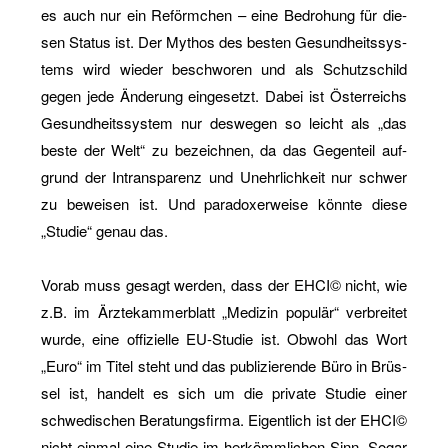
es auch nur ein Re­förm­chen – eine Be­dro­hung für die­
sen Sta­tus ist. Der My­thos des bes­ten Ge­sund­heits­sys­
tems wird wie­der be­schwo­ren und als Schutz­schild
gegen jede Än­de­rung ein­ge­setzt. Dabei ist Ös­ter­reichs
Ge­sund­heits­sys­tem nur des­we­gen so leicht als „das
beste der Welt“ zu be­zeich­nen, da das Ge­gen­teil auf­
grund der In­trans­pa­renz und Un­ehr­lich­keit nur schwer
zu be­wei­sen ist. Und pa­ra­do­xer­wei­se könn­te diese
„Stu­die“ genau das.
Vorab muss ge­sagt wer­den, dass der EHCI© nicht, wie
z.B. im Ärz­te­kam­mer­blatt „Me­di­zin po­pu­lär“ ver­brei­tet
wurde, eine of­fi­zi­el­le EU-Stu­die ist. Ob­wohl das Wort
„Euro“ im Titel steht und das pu­bli­zie­ren­de Büro in Brüs­
sel ist, han­delt es sich um die pri­va­te Stu­die einer
schwe­di­schen Be­ra­tungs­fir­ma. Ei­gent­lich ist der EHCI©
nicht ein­mal eine Stu­die im her­kömm­li­chen Sinn. Sogar