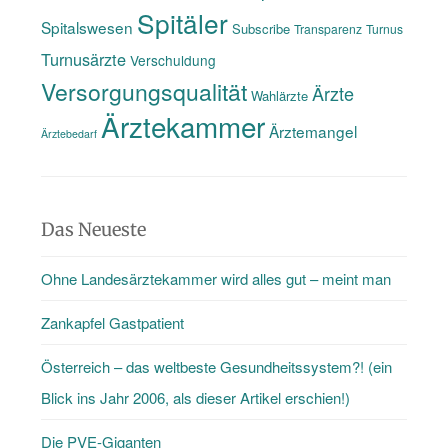
Spitäler
Spitalswesen
Subscribe
Transparenz
Turnus
Turnusärzte
Verschuldung
Versorgungsqualität
Ärzte
Wahlärzte
Ärztekammer
Ärztemangel
Ärztebedarf
Das Neueste
Ohne Landesärztekammer wird alles gut – meint man
Zankapfel Gastpatient
Österreich – das weltbeste Gesundheitssystem?! (ein
Blick ins Jahr 2006, als dieser Artikel erschien!)
Die PVE-Giganten