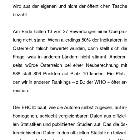
wird aus der ei­ge­nen und nicht der öf­fent­li­chen Ta­sche
be­zahlt.
Am Ende hal­ten 13 von 27 Be­wer­tun­gen einer Über­prü­
fung nicht stand. Wenn al­ler­dings 50% der In­di­ka­to­ren in
Ös­ter­reich falsch be­wer­tet wur­den, dann stellt sich die
Frage, was in an­de­ren Län­dern nicht stimmt. An­de­rer­
seits würde Ös­ter­reich bei einer Neu­be­rech­nung mit
688 statt 806 Punk­ten auf Platz 10 lan­den. Ein Platz,
den wir in an­de­ren Ran­kings – z.B.: der WHO – öfter er­
rei­chen.
Der EHCI© baut, wie die Au­to­ren selbst zu­ge­ben, auf in­
ho­mo­ge­nen, schlecht ver­gleich­ba­ren Daten aus of­fi­zi­el­
len Sta­tis­ti­ken und pu­bli­zier­ten Stu­di­en auf. Das die ös­
ter­rei­chi­schen Daten in den of­fi­zi­el­len Sta­tis­ti­ken teil­wei­