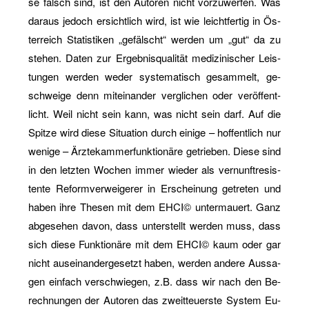
se falsch sind, ist den Au­to­ren nicht vor­zu­wer­fen. Was
dar­aus je­doch er­sicht­lich wird, ist wie leicht­fer­tig in Ös­
ter­reich Sta­tis­ti­ken „ge­fälscht“ wer­den um „gut“ da zu
ste­hen. Daten zur Er­geb­nis­qua­li­tät me­di­zi­ni­scher Leis­
tun­gen wer­den weder sys­te­ma­tisch ge­sam­melt, ge­
schwei­ge denn mit­ein­an­der ver­gli­chen oder ver­öf­fent­
licht. Weil nicht sein kann, was nicht sein darf. Auf die
Spit­ze wird diese Si­tua­ti­on durch ei­ni­ge – hof­fent­lich nur
we­ni­ge – Ärz­te­kam­mer­funk­tio­nä­re ge­trie­ben. Diese sind
in den letz­ten Wo­chen immer wie­der als ver­nunf­tre­sis­
ten­te Re­form­ver­wei­ge­rer in Er­schei­nung ge­tre­ten und
haben ihre The­sen mit dem EHCI© un­ter­mau­ert. Ganz
ab­ge­se­hen davon, dass un­ter­stellt wer­den muss, dass
sich diese Funk­tio­nä­re mit dem EHCI© kaum oder gar
nicht aus­ein­an­der­ge­setzt haben, wer­den an­de­re Aus­sa­
gen ein­fach ver­schwie­gen, z.B. dass wir nach den Be­
rech­nun­gen der Au­to­ren das zweit­teu­ers­te Sys­tem Eu­