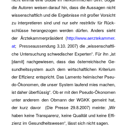
die Au­to­ren wei­sen dar­auf hin, dass die Aus­sa­gen nicht
wis­sen­schaft­lich und die Er­geb­nis­se mit gro­ßer Vor­sicht
zu in­ter­pre­tie­ren sind und nur sehr re­strik­tiv für Rück­
schlüs­se her­an­ge­zo­gen wer­den dür­fen. An­ders sieht
der Ärz­te­kam­mer­prä­si­dent
(
http://​www.​aer​ztek​amme​r.​
;
die „wis­sen­schaft­li­
at
Pres­se­aus­sen­dung 3.10. 2007)
che Un­ter­su­chung schwe­di­scher Ex­per­ten“. Für ihn „ist
[damit] nach­ge­wie­sen, dass das ös­ter­rei­chi­sche Ge­
sund­heits­sys­tem auch dem wirt­schaft­li­chen Kri­te­ri­um
der Ef­fi­zi­enz ent­spricht. Das La­men­to hei­mi­scher Pseu­
do-Öko­no­men, die unser Sys­tem lau­fend mies ma­chen,
ist daher über­flüs­sig“. Ob er mit den Pseu­do-Öko­no­men
unter an­de­rem den Ob­mann der WGKK ge­meint hat,
der kurz davor
(Die Pres­se 29.8.2007) mein­te: „Wir
haben keine Trans­pa­renz, keine Qua­li­tät und keine Ef­fi­
zi­enz im Ge­sund­heits­we­sen“, lässt sich nicht sagen.