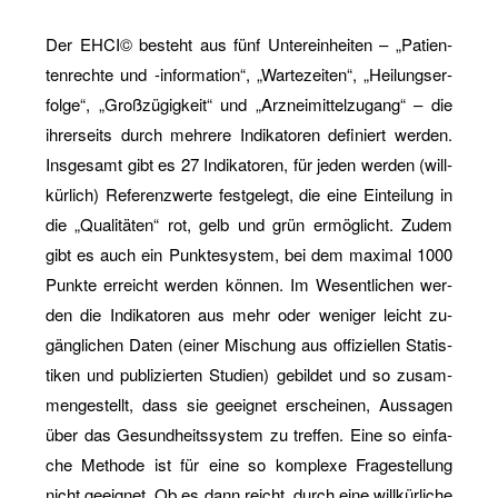
Der EHCI© be­steht aus fünf Un­ter­ein­hei­ten – „Pa­ti­en­
ten­rech­te und -in­for­ma­ti­on“, „War­te­zei­ten“, „Hei­lungs­er­
fol­ge“, „Groß­zü­gig­keit“ und „Arz­nei­mit­tel­zu­gang“ – die
ih­rer­seits durch meh­re­re In­di­ka­to­ren de­fi­niert wer­den.
Ins­ge­samt gibt es 27 In­di­ka­to­ren, für jeden wer­den (will­
kür­lich) Re­fe­renz­wer­te fest­ge­legt, die eine Ein­tei­lung in
die „Qua­li­tä­ten“ rot, gelb und grün er­mög­licht. Zudem
gibt es auch ein Punk­te­sys­tem, bei dem ma­xi­mal 1000
Punk­te er­reicht wer­den kön­nen. Im We­sent­li­chen wer­
den die In­di­ka­to­ren aus mehr oder we­ni­ger leicht zu­
gäng­li­chen Daten (einer Mi­schung aus of­fi­zi­el­len Sta­tis­
ti­ken und pu­bli­zier­ten Stu­di­en) ge­bil­det und so zu­sam­
men­ge­stellt, dass sie ge­eig­net er­schei­nen, Aus­sa­gen
über das Ge­sund­heits­sys­tem zu tref­fen. Eine so ein­fa­
che Me­tho­de ist für eine so kom­ple­xe Fra­ge­stel­lung
nicht ge­eig­net. Ob es dann reicht, durch eine will­kür­li­che