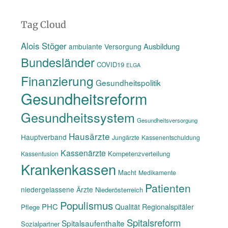
sys­
tem
Tag Cloud
–
Alois Stöger
Ausbildung
ambulante Versorgung
Der
Bundesländer
My­
COVID19
ELGA
thos
Finanzierung
Gesundheitspolitik
lebtt“
Gesundheitsreform
Gesundheitssystem
Gesundheitsversorgung
Hausärzte
Hauptverband
Jungärzte
Kassenentschuldung
Kassenärzte
Kompetenzverteilung
Kassenfusion
Krankenkassen
Macht
Medikamente
Patienten
niedergelassene Ärzte
Niederösterreich
Populismus
PHC
Qualität
Regionalspitäler
Pflege
Spitalsreform
Spitalsaufenthalte
Sozialpartner