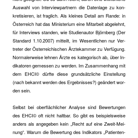
Aus­wahl von In­ter­view­part­nern die Da­ten­la­ge zu kon­
kre­ti­sie­ren, ist frag­lich. Als klei­nes De­tail am Rande: in
Ös­ter­reich hat das Mi­nis­te­ri­um eine Mit­ar­beit ab­ge­lehnt,
für In­ter­views stan­den, wie Stu­di­en­au­tor Björn­berg (Der
Stan­dard 1.10.2007) mit­teilt, im We­sent­li­chen nur Ver­
tre­ter der Ös­ter­rei­chi­schen Ärz­te­kam­mer zu Ver­fü­gung.
Nor­ma­ler­wei­se leh­nen Ärzte es ka­te­go­risch ab, über In­
di­ka­to­ren ge­mes­sen zu wer­den. Im Zu­sam­men­hang mit
dem EHCI© dürf­te diese grund­sätz­li­che Ein­stel­lung
(nach be­kannt wer­den des Er­geb­nis­ses?) ge­än­dert wor­
den sein.
Selbst bei ober­fläch­li­cher Ana­ly­se sind Be­wer­tun­gen
des EHCI© oft nicht halt­bar. So gibt es bei­spiels­wei­se
an­ders als an­ge­ge­ben kein „Recht auf eine Zweit-Mei­
nung“. Warum die Be­wer­tung des In­di­ka­tors „Pa­ti­en­ten­