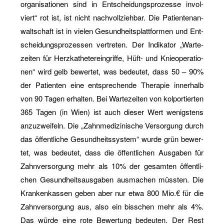
or­ga­ni­sa­tio­nen sind in Ent­schei­dungs­pro­zes­se in­vol­
viert“ rot ist, ist nicht nach­voll­zieh­bar. Die Pa­ti­en­ten­an­
walt­schaft ist in vie­len Ge­sund­heits­platt­for­men und Ent­
schei­dungs­pro­zes­sen ver­tre­ten. Der In­di­ka­tor „War­te­
zei­ten für Herz­ka­the­terein­grif­fe, Hüft- und Knie­ope­ra­tio­
nen“ wird gelb be­wer­tet, was be­deu­tet, dass 50 – 90%
der Pa­ti­en­ten eine ent­spre­chen­de The­ra­pie in­ner­halb
von 90 Tagen er­hal­ten. Bei War­te­zei­ten von kol­por­tier­ten
365 Tagen (in Wien) ist auch die­ser Wert we­nigs­tens
an­zu­zwei­feln. Die „Zahn­me­di­zi­ni­sche Ver­sor­gung durch
das öf­fent­li­che Ge­sund­heits­sys­tem“ wurde grün be­wer­
tet, was be­deu­tet, dass die öf­fent­li­chen Aus­ga­ben für
Zahn­ver­sor­gung mehr als 10% der ge­sam­ten öf­fent­li­
chen Ge­sund­heits­aus­ga­ben aus­ma­chen müss­ten. Die
Kran­ken­kas­sen geben aber nur etwa 800 Mio.€ für die
Zahn­ver­sor­gung aus, also ein biss­chen mehr als 4%.
Das würde eine rote Be­wer­tung be­deu­ten. Der Rest