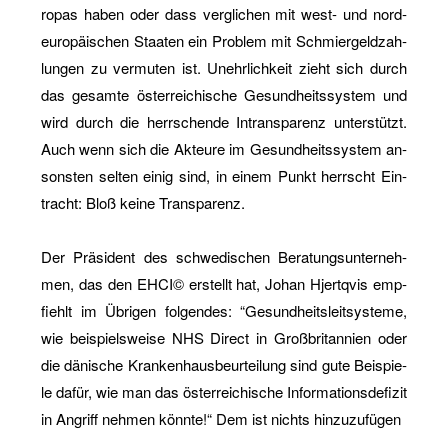
ro­pas haben oder dass ver­gli­chen mit west- und nord­
eu­ro­päi­schen Staa­ten ein Pro­blem mit Schmier­geld­zah­
lun­gen zu ver­mu­ten ist. Un­ehr­lich­keit zieht sich durch
das ge­sam­te ös­ter­rei­chi­sche Ge­sund­heits­sys­tem und
wird durch die herr­schen­de In­trans­pa­renz un­ter­stützt.
Auch wenn sich die Ak­teu­re im Ge­sund­heits­sys­tem an­
sons­ten sel­ten einig sind, in einem Punkt herrscht Ein­
tracht: Bloß keine Trans­pa­renz.
Der Prä­si­dent des schwe­di­schen Be­ra­tungs­un­ter­neh­
men, das den EHCI© er­stellt hat, Johan Hjert­qvis emp­
fiehlt im Üb­ri­gen fol­gen­des: “Ge­sund­heits­leit­sys­te­me,
wie bei­spiels­wei­se NHS Di­rect in Groß­bri­tan­ni­en oder
die dä­ni­sche Kran­ken­haus­be­ur­tei­lung sind gute Bei­spie­
le dafür, wie man das ös­ter­rei­chi­sche In­for­ma­ti­ons­de­fi­zit
in An­griff neh­men könn­te!“ Dem ist nichts hin­zu­zu­fü­gen