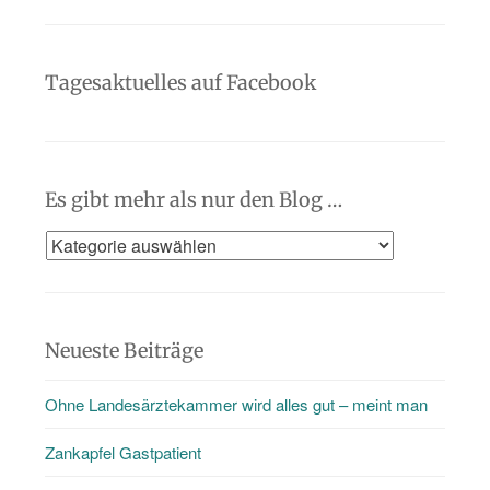
Tagesaktuelles auf Facebook
Es gibt mehr als nur den Blog …
Es
gibt
mehr
als
Neueste Beiträge
nur
Ohne Landesärztekammer wird alles gut – meint man
den
Blog
Zankapfel Gastpatient
…