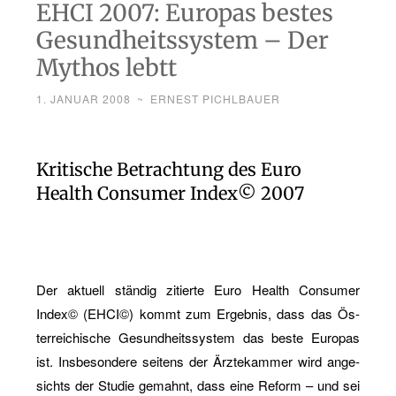
EHCI 2007: Europas bestes
Gesundheitssystem – Der
Mythos lebtt
1. JANUAR 2008
~
ERNEST PICHLBAUER
Kri­ti­sche Be­trach­tung des Euro
Health Con­su­mer Index© 2007
Der ak­tu­ell stän­dig zi­tier­te Euro Health Con­su­mer
Index© (EHCI©) kommt zum Er­geb­nis, dass das Ös­
ter­rei­chi­sche Ge­sund­heits­sys­tem das beste Eu­ro­pas
ist. Ins­be­son­de­re sei­tens der Ärz­te­kam­mer wird an­ge­
sichts der Stu­die ge­mahnt, dass eine Re­form – und sei