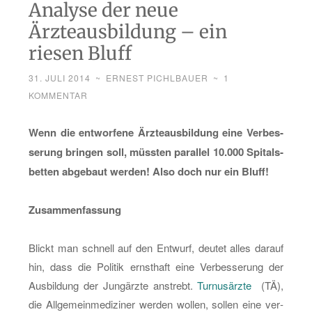
Analyse der neue
Ärzteausbildung – ein
riesen Bluff
31. JULI 2014
~
ERNEST PICHLBAUER
~
1
KOMMENTAR
Wenn die ent­wor­fe­ne Ärz­teaus­bil­dung eine Ver­bes­
se­rung brin­gen soll, müss­ten par­al­lel 10.000 Spi­tals­
bet­ten ab­ge­baut wer­den! Also doch nur ein Bluff!
Zu­sam­men­fas­sung
Blickt man schnell auf den Ent­wurf, deu­tet alles dar­auf
hin, dass die Po­li­tik ernst­haft eine Ver­bes­se­rung der
Aus­bil­dung der Jung­ärz­te an­strebt.
Tur­nus­ärz­te
(TÄ),
die All­ge­mein­me­di­zi­ner wer­den wol­len, sol­len eine ver­