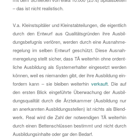
– das ist nicht rea­lis­tisch.
V.a. Kleinst­spi­tä­ler und Klein­st­ab­tei­lun­gen, die ei­gent­lich
durch den Ent­wurf aus Qua­li­täts­grün­den ihre Aus­bil­
dungs­be­fug­nis ver­lö­ren, wer­den durch eine Aus­nah­me­
re­ge­lung im sel­ben Ent­wurf ge­schützt. Diese Aus­nah­
me­re­ge­lung stellt si­cher, dass TÄ wei­ter­hin ohne or­dent­
li­che Aus­bil­dung als Sys­te­mer­hal­ter ein­ge­setzt wer­den
kön­nen, weil es nie­man­den gibt, der ihre Aus­bil­dung ein­
for­dern kann – sie blei­ben wei­ter­hin
ver­kauft
. Die auf
den ers­ten Blick ein­ge­führ­te Über­wa­chung der Aus­bil­
dungs­qua­li­tät durch die Ärz­te­kam­mer (Aus­bil­dung nur
an an­er­kann­ten Aus­bil­dungs­stel­len) ist nichts als Blend­
werk. Real wird die Zahl der not­wen­di­gen TÄ wei­ter­hin
durch einen Bet­ten­schlüs­sen be­stimmt und nicht durch
Aus­bil­dungs­in­hal­te oder gar den Be­darf.