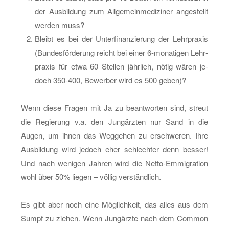
der Aus­bil­dung zum All­ge­mein­me­di­zi­ner an­ge­stellt
wer­den muss?
Bleibt es bei der Un­ter­fi­nan­zie­rung der Lehr­pra­xis
(Bun­des­för­de­rung reicht bei einer 6-mo­na­ti­gen Lehr­
pra­xis für etwa 60 Stel­len jähr­lich, nötig wären je­
doch 350-400, Be­wer­ber wird es 500 geben)?
Wenn diese Fra­gen mit Ja zu be­ant­wor­ten sind, streut
die Re­gie­rung v.a. den Jung­ärz­ten nur Sand in die
Augen, um ihnen das Weg­ge­hen zu er­schwe­ren. Ihre
Aus­bil­dung wird je­doch eher schlech­ter denn bes­ser!
Und nach we­ni­gen Jah­ren wird die Net­to-Em­mi­gra­ti­on
wohl über 50% lie­gen – völ­lig ver­ständ­lich.
Es gibt aber noch eine Mög­lich­keit, das alles aus dem
Sumpf zu zie­hen. Wenn Jung­ärz­te nach dem Com­mon