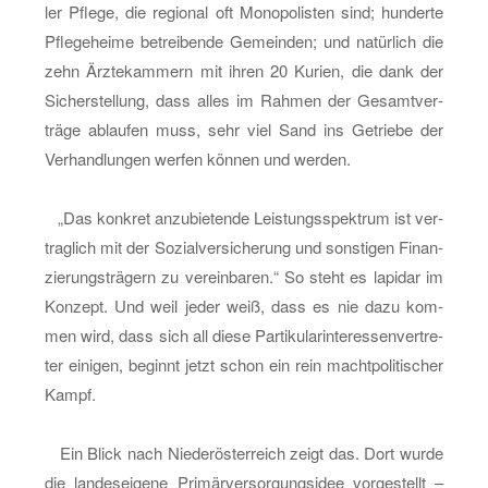
ler Pfle­ge, die re­gio­nal oft Mo­no­po­lis­ten sind; hun­der­te
Pfle­ge­hei­me be­trei­ben­de Ge­mein­den; und na­tür­lich die
zehn Ärz­te­kam­mern mit ihren 20 Ku­ri­en, die dank der
Si­cher­stel­lung, dass alles im Rah­men der Ge­samt­ver­
trä­ge ab­lau­fen muss, sehr viel Sand ins Ge­trie­be der
Ver­hand­lun­gen wer­fen kön­nen und wer­den.
„Das kon­kret an­zu­bie­ten­de Leis­tungs­spek­trum ist ver­
trag­lich mit der So­zi­al­ver­si­che­rung und sons­ti­gen Fi­nan­
zie­rungs­trä­gern zu ver­ein­ba­ren.“ So steht es la­pi­dar im
Kon­zept. Und weil jeder weiß, dass es nie dazu kom­
men wird, dass sich all diese Par­ti­ku­lar­in­ter­es­sen­ver­tre­
ter ei­ni­gen, be­ginnt jetzt schon ein rein macht­po­li­ti­scher
Kampf.
Ein Blick nach Nie­der­ös­ter­reich zeigt das. Dort wurde
die lan­des­ei­ge­ne Pri­mär­ver­sor­gungs­idee vor­ge­stellt –