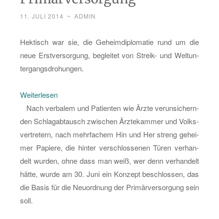
bil­
11. JULI 2014
~
ADMIN
dung
–
Hek­tisch war sie, die Ge­heim­di­plo­ma­tie rund um die
ein
neue Erst­ver­sor­gung, be­glei­tet von Streik- und Welt­un­
rie­
ter­gangs­dro­hun­gen.
sen
Bluff“
:
Wei­ter­le­sen
Chan­
Nach ver­ba­lem und Pa­ti­en­ten wie Ärzte ver­un­si­chern­
cen
den Schlag­ab­tausch zwi­schen Ärz­te­kam­mer und Volks­
der
ver­tre­tern, nach mehr­fa­chem Hin und Her streng ge­hei­
neuen
mer Pa­pie­re, die hin­ter ver­schlos­se­nen Türen ver­han­
Pri­
delt wur­den, ohne dass man weiß, wer denn ver­han­delt
mär­
hätte, wurde am 30. Juni ein Kon­zept be­schlos­sen, das
ver­
die Basis für die Neu­ord­nung der Pri­mär­ver­sor­gung sein
sor­
soll.
gung