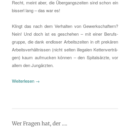
Recht, meint aber, die Über­gangs­zei­ten sind schon ein
bis­serl lang – das war es!
Klingt das nach dem Ver­hal­ten von Ge­werk­schaf­tern?
Nein! Und doch ist es ge­sche­hen – mit einer Be­rufs­
grup­pe, die dank end­lo­ser Ar­beits­zei­ten in oft pre­kä­ren
Ar­beits­ver­hält­nis­sen (nicht sel­ten il­le­ga­len Ket­ten­ver­trä­
gen) kaum auf­mu­cken kön­nen – den Spi­tals­ärz­te, vor
allem den Jung­ärz­ten.
„Die
Wei­ter­le­sen
→
ver­
kauf­
ten
Jung­
ärz­
Wer Fragen hat, der ….
te“