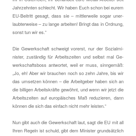
Jahr­zehn­ten schlecht. Wir haben Euch schon bei eurem
EU-Bei­tritt ge­sagt, dass sie – mitt­ler­wei­le sogar un­er­
laub­ter­wei­se – zu lange ar­bei­ten! Bringt das in Ord­nung,
sonst tun wir es.“
Die Ge­werk­schaft schweigt vor­erst, nur der So­zi­al­mi­
nis­ter, zu­stän­dig für Ar­beits­zei­ten und selbst mal Ge­
werk­schafts­boss ant­wor­tet, weil er muss, sinn­ge­mäß:
„Jo, eh! Aber wir brau­chen noch so zehn Jahre, bis wir
das um­set­zen kön­nen – die Ar­beit­ge­ber haben sich an
die bil­li­gen Ar­beits­kräf­te ge­wöhnt, und wenn wir jetzt die
Ar­beits­zei­ten auf eu­ro­päi­sches Maß re­du­zie­ren, dann
kön­nen die sich das ein­fach nicht mehr leis­ten.“
Nun gibt auch die Ge­werk­schaft laut, sagt die EU mit all
Ihren Re­geln ist schuld, gibt dem Mi­nis­ter grund­sätz­lich