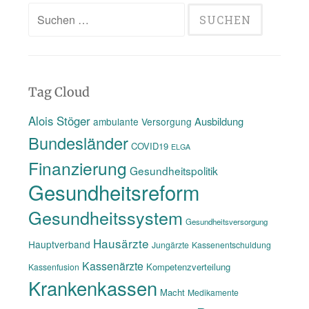
Suchen
nach:
Tag Cloud
Alois Stöger
Ausbildung
ambulante Versorgung
Bundesländer
COVID19
ELGA
Finanzierung
Gesundheitspolitik
Gesundheitsreform
Gesundheitssystem
Gesundheitsversorgung
Hausärzte
Hauptverband
Jungärzte
Kassenentschuldung
Kassenärzte
Kompetenzverteilung
Kassenfusion
Krankenkassen
Macht
Medikamente