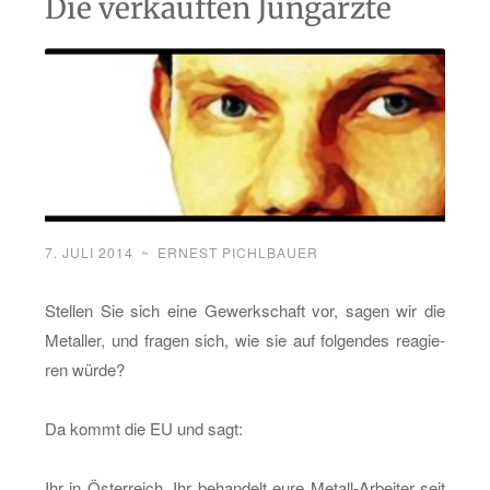
Die verkauften Jungärzte
7. JULI 2014
~
ERNEST PICHLBAUER
Stel­len Sie sich eine Ge­werk­schaft vor, sagen wir die
Me­tal­ler, und fra­gen sich, wie sie auf fol­gen­des re­agie­
ren würde?
Da kommt die EU und sagt:
Ihr in Ös­ter­reich, Ihr be­han­delt eure Me­tall-Ar­bei­ter seit