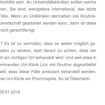
ne­fäl­le sein. An Uni­ver­si­täts­kli­ni­ken soll­ten sol­che
men. Sie sind, we­nigs­tens in­ter­na­tio­nal, das letz­te
älle. Wenn an Uni­kli­ni­ken der­ma­ßen viel Rou­ti­ne­
­be­reit­schaft ge­ar­bei­tet wer­den kann, dann ist diese
icht ge­recht­fer­tigt.
s ist zu ver­mu­ten, dass es wei­ter mög­lich ge­
os­ten zu sen­ken, statt dar­auf zu ach­ten, dass der
n Zeit am rich­ti­gen Ort be­han­delt wird. Und weil etwa in
men­den Uni-Kli­nik Linz viel Rou­ti­ne ab­ge­ar­bei­tet
l, dass diese Fälle am­bu­lant be­han­delt wer­den,
Uni-Kli­nik ein Pro­vinz­spi­tal. So ist Ös­ter­reich.
om 05.01.2016