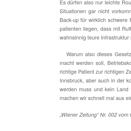
Es dür­fen also nur leich­te Rou­ti­
Si­tua­tio­nen gar nicht vor­kom­
Back-up für wirk­lich schwe­re F
pa­ti­en­ten lie­gen, dass mit Ruf
wahn­sin­nig teure In­fra­struk­tur n
Warum also die­ses Ge­setz? E
macht wer­den soll, Be­triebs­k
rich­ti­ge Pa­ti­ent zur rich­ti­ge
Inns­bruck, aber auch in der kom­
wer­den muss und kein Land wil
ma­chen wir schnell mal aus einer 
„Wie­ner Zei­tung“ Nr. 002 v