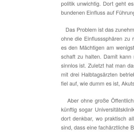
po­li­tik un­wich­tig. Dort geht
bun­de­nen Ein­fluss auf Füh­rungs­
Das Pro­blem ist das zu­neh­men
ohne die Ein­fluss­sphä­ren zu r
es den Mäch­ti­gen am we­nigs­te
schaft zu hal­ten. Damit kann ma
sinn­los ist. Zu­letzt hat man da
mit drei Halb­tags­ärz­ten be­tr
fiel auf, wie dumm es ist, Akut­spi
Aber ohne große Öf­fent­lich­k
künf­tig sogar Uni­ver­si­täts­kli­
dort denk­bar, wo prak­tisch all
sind, dass eine fach­ärzt­li­che 