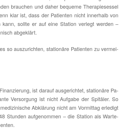
n­den brau­chen und daher be­que­me The­ra­pie­ses­sel
enn klar ist, dass der Pa­ti­en­ten nicht in­ner­halb von
kann, soll­te er auf eine Sta­ti­on ver­legt wer­den –
nisch ab­ge­klärt.
aus­zu­rich­ten, sta­tio­nä­re Pa­ti­en­ten zu ver­mei­
­nan­zie­rung, ist dar­auf aus­ge­rich­tet, sta­tio­nä­re Pa­
lan­te Ver­sor­gung ist nicht Auf­ga­be der Spi­tä­ler. So
e­di­zi­ni­sche Ab­klä­rung nicht am Vor­mit­tag er­le­digt
48 Stun­den auf­ge­nom­men – die Sta­ti­on als War­te­
­en­ten.