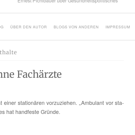
Ernest Pichlbauer über Gesundheitspolitisches
OG
ÜBER DEN AUTOR
BLOGS VON ANDEREN
IMPRESSUM
thalte
hne Fachärzte
 einer sta­tio­nä­ren vor­zu­zie­hen. „Am­bu­lant vor sta­
 es hat hand­fes­te Grün­de.