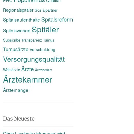
PHC
Qualität
Regionalspitäler
Sozialpartner
Spitalsreform
Spitalsaufenthalte
Spitäler
Spitalswesen
Subscribe
Transparenz
Turnus
Turnusärzte
Verschuldung
Versorgungsqualität
Ärzte
Wahlärzte
Ärztebedarf
Ärztekammer
Ärztemangel
Das Neueste
Ohne Landesärztekammer wird