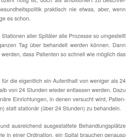
Ge­sund­heits­po­li­tik prak­tisch nie etwas, aber, wenn
nge es schon.
a­tio­nen aller Spi­tä­ler alle Pro­zes­se so um­ge­stellt
 gan­zen Tag über be­han­delt wer­den kön­nen. Dann
t wer­den, dass Pa­ti­en­ten so schnell wie mög­lich das
r die ei­gent­lich ein Auf­ent­halt von we­ni­ger als 24
r­halb von 24 Stun­den wie­der ent­las­sen wer­den. Dazu
li­nä­re Ein­rich­tun­gen, in denen ver­sucht wird, Pa­ti­en­
) statt sta­tio­när (über 24 Stun­den) zu be­han­deln.
aus­rei­chend aus­ge­stat­te­te Be­hand­lungs­plät­ze
 in einer Or­di­na­ti­on, ein Spi­tal brau­chen ge­nau­so