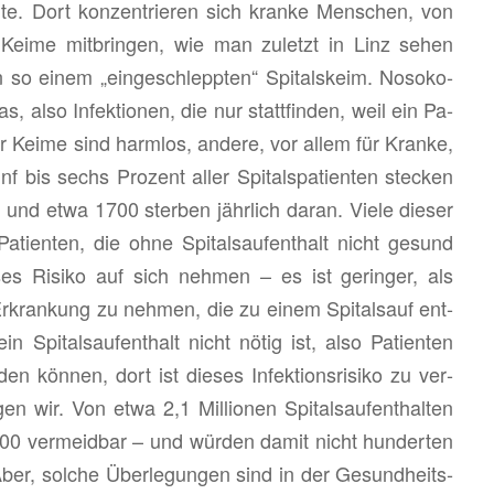
rte. Dort kon­zen­trie­ren sich kran­ke Men­schen, von
ch Keime mit­brin­gen, wie man zu­letzt in Linz sehen
so einem „ein­ge­schlepp­ten“ Spi­tals­keim. No­so­ko­
s, also In­fek­tio­nen, die nur statt­fin­den, weil ein Pa­
­ser Keime sind harm­los, an­de­re, vor allem für Kran­ke,
nf bis sechs Pro­zent aller Spi­tal­s­pa­ti­en­ten ste­cken
 und etwa 1700 ster­ben jähr­lich daran. Viele die­ser
­ti­en­ten, die ohne Spi­tals­auf­ent­halt nicht ge­sund
es Ri­si­ko auf sich neh­men – es ist ge­rin­ger, als
Er­kran­kung zu neh­men, die zu einem Spi­tals­auf ent­
 Spi­tals­auf­ent­halt nicht nötig ist, also Pa­ti­en­ten
n kön­nen, dort ist die­ses In­fek­ti­ons­ri­si­ko zu ver­
 wir. Von etwa 2,1 Mil­lio­nen Spi­tals­auf­ent­hal­ten
000 ver­meid­bar – und wür­den damit nicht hun­der­ten
Aber, sol­che Über­le­gun­gen sind in der Ge­sund­heits­