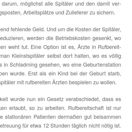
 es darum, mög­lichst alle Spi­tä­ler und den damit ver­
pos­ten, Ar­beits­plät­ze und Zu­lie­fe­rer zu si­chern.
d feh­len­de Geld. Und um die Kos­ten der Spi­tä­ler,
e­du­zie­ren, wer­den die Be­triebs­kos­ten ge­senkt, wo
n weht tut. Eine Op­ti­on ist es, Ärzte in Ruf­be­reit­
n Kleinst­spi­tä­ler selbst dort hal­ten, wo es völ­lig
s in Schlad­ming ge­se­hen, wo eine Ge­bur­ten­sta­ti­on
ie­ben wurde. Erst als ein Kind bei der Ge­burt starb,
­tä­ler mit ruf­be­rei­ten Ärz­ten be­spie­len zu wol­len.
eit wurde nun ein Ge­setz ver­ab­schie­det, dass es
ni­ken er­laubt, so zu ar­bei­ten. Ruf­be­reit­schaft ist nur
e sta­tio­nä­ren Pa­ti­en­ten der­ma­ßen gut bei­sam­men
Be­treu­ung für etwa 12 Stun­den täg­lich nicht nötig ist.