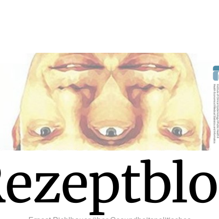
ezeptbl