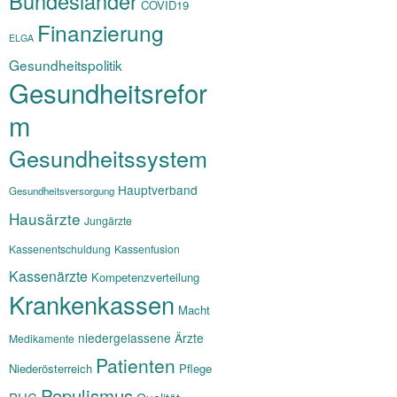
Bundesländer
COVID19
Finanzierung
ELGA
Gesundheitspolitik
Gesundheitsrefor
m
Gesundheitssystem
Hauptverband
Gesundheitsversorgung
Hausärzte
Jungärzte
Kassenentschuldung
Kassenfusion
Kassenärzte
Kompetenzverteilung
Krankenkassen
Macht
niedergelassene Ärzte
Medikamente
Patienten
Niederösterreich
Pflege
Populismus