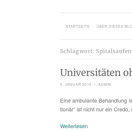
STARTSEITE
ÜBER DIESES BL
Schlagwort:
Spitalsaufen
Universitäten o
5. JANUAR 2016
~
ADMIN
Eine am­bu­lan­te Be­hand­lung ist
tio­när“ ist nicht nur ein Credo,
:
Wei­ter­le­sen