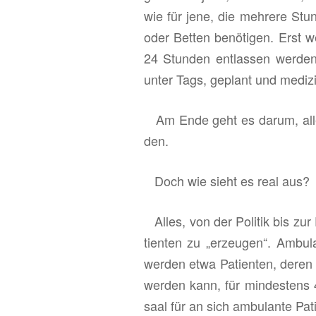
wie für jene, die meh­re­re Stu
oder Bet­ten be­nö­ti­gen. Erst w
24 Stun­den ent­las­sen wer­den 
unter Tags, ge­plant und me­di­zi­
Am Ende geht es darum, alles so 
den.
Doch wie sieht es real aus?
Alles, von der Po­li­tik bis zur Fi
ti­en­ten zu „er­zeu­gen“. Am­bu­
wer­den etwa Pa­ti­en­ten, deren m
wer­den kann, für min­des­tens 
saal für an sich am­bu­lan­te Pa­ti