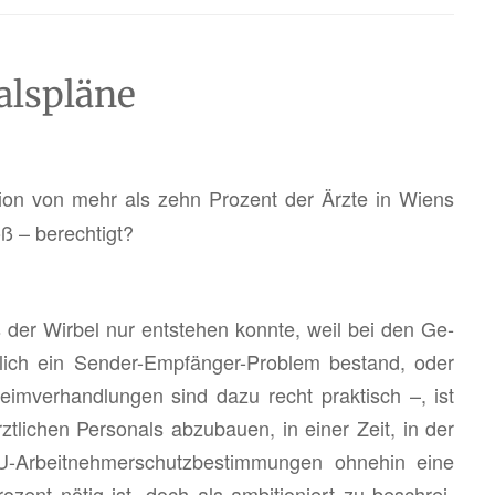
alspläne
ti­on von mehr als zehn Pro­zent der Ärzte in Wiens
oß – be­rech­tigt?
er Wir­bel nur ent­ste­hen konn­te, weil bei den Ge­
ht­lich ein Sen­der-Emp­fän­ger-Pro­blem be­stand, oder
eim­ver­hand­lun­gen sind dazu recht prak­tisch –, ist
­li­chen Per­so­nals ab­zu­bau­en, in einer Zeit, in der
r­beit­neh­mer­schutz­be­stim­mun­gen oh­ne­hin eine
Pro­zent nötig ist, doch als am­bi­tio­niert zu be­schrei­