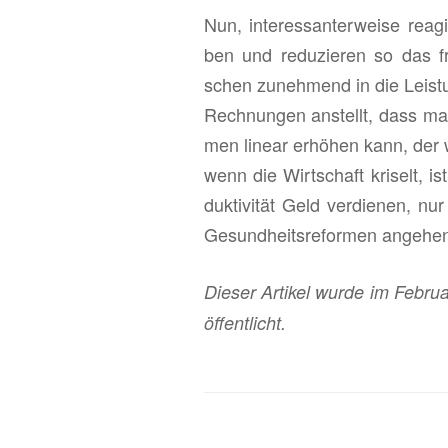
Nun, in­ter­es­san­ter­wei­se re
ben und re­du­zie­ren so das f
schen zu­neh­mend in die Leis­
Rech­nun­gen an­stellt, dass man
men li­ne­ar er­hö­hen kann, der
wenn die Wirt­schaft kri­selt, i
duk­ti­vi­tät Geld ver­die­nen, n
Ge­sund­heits­re­for­men an­ge­h
Die­ser Ar­ti­kel wurde im Fe­bru
öf­fent­licht.