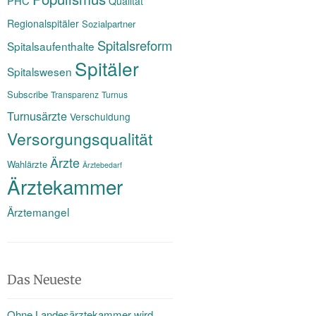
PHC
Qualität
Regionalspitäler
Sozialpartner
Spitalsreform
Spitalsaufenthalte
Spitäler
Spitalswesen
Subscribe
Transparenz
Turnus
Turnusärzte
Verschuldung
Versorgungsqualität
Ärzte
Wahlärzte
Ärztebedarf
Ärztekammer
Ärztemangel
Das Neueste
Ohne Landesärztekammer wird