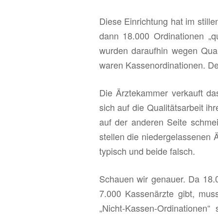
Diese Ein­rich­tung hat im stil­l
dann 18.000 Or­di­na­tio­nen „qu
wur­den dar­auf­hin wegen Qua­l
waren Kas­sen­or­di­na­tio­nen. De­ta
Die Ärz­te­kam­mer ver­kauft das
sich auf die Qua­li­täts­ar­beit i
auf der an­de­ren Seite schmei­
stel­len die nie­der­ge­las­se­ne
ty­pisch und beide falsch.
Schau­en wir ge­nau­er. Da 18.0
7.000 Kas­sen­ärz­te gibt, mus
„Nicht-Kas­sen-Or­di­na­tio­nen“ 