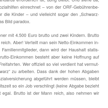
­al­hil­fen ein­rech­net – von der ORF-Ge­büh­ren­be­
für die Kin­der – und viel­leicht sogar den „Schwarz­
s Bild pa­ra­dox.
e­ner mit 4.500 Euro brut­to und zwei Kin­dern. Brut­to
ts reich. Aber! Ver­teilt man sein Net­to-Ein­kom­men in­
ie Fa­mi­li­en­mit­glie­der, dann wird der Haus­halt sta­tis­
Brut­to-Ein­kom­men be­steht aber keine Hoff­nung auf
rei­fahr­ten. Wer of­fi­zi­ell so viel ver­dient hat ver­mut­
chwarz“ zu ar­bei­ten. Dass dank der hohen Ab­ga­ben
al­ver­si­che­rung ab­ge­führt wer­den müs­sen, bleibt
ts­zeit so ein Job ver­schlingt (keine Ab­ga­be be­zieht
st egal. Brut­to ist der Mann reich, also neh­men wir