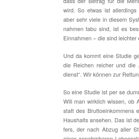
dass der Be­trag für die Men­s
wird. So etwas ist al­ler­ding
aber sehr viele in die­sem Sys
nah­men tabu sind, ist es bes
Ein­nah­men – die sind leich­ter e
Und da kommt eine Stu­die gen
die Rei­chen rei­cher und die
dienst“. Wir kön­nen zur Ret­tun
So eine Stu­die ist per se dumm,
Will man wirk­lich wis­sen, o
statt des Brut­to­ein­kom­mens 
Haus­halts an­se­hen. Das ist der 
fers, der nach Abzug aller Ste
eines an­nehm­ba­ren Le­bens­sta