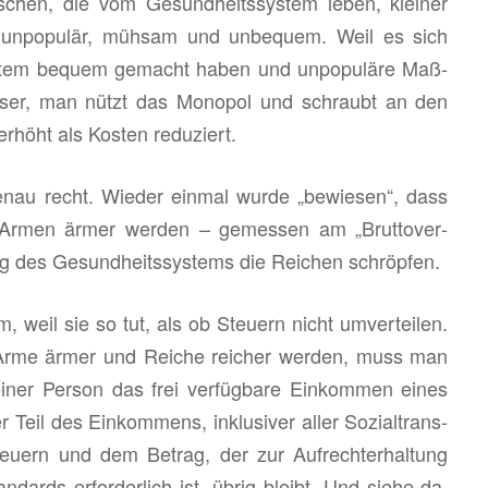
chen, die vom Ge­sund­heits­sys­tem leben, klei­ner
s un­po­pu­lär, müh­sam und un­be­quem. Weil es sich
­tem be­quem ge­macht haben und un­po­pu­lä­re Maß­
­ser, man nützt das Mo­no­pol und schraubt an den
r­höht als Kos­ten re­du­ziert.
au recht. Wie­der ein­mal wurde „be­wie­sen“, dass
 Armen ärmer wer­den – ge­mes­sen am „Brut­to­ver­
g des Ge­sund­heits­sys­tems die Rei­chen schröp­fen.
 weil sie so tut, als ob Steu­ern nicht um­ver­tei­len.
b Arme ärmer und Rei­che rei­cher wer­den, muss man
einer Per­son das frei ver­füg­ba­re Ein­kom­men eines
Teil des Ein­kom­mens, in­klu­si­ver aller So­zi­al­trans­
u­ern und dem Be­trag, der zur Auf­recht­er­hal­tung
n­dards er­for­der­lich ist, übrig bleibt. Und siehe da,