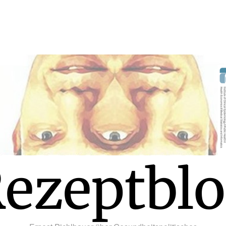
ezeptbl