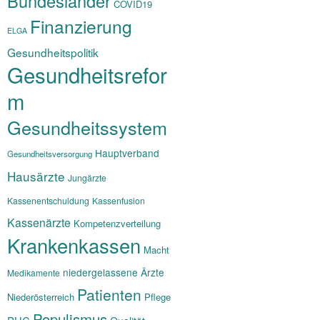
Bundesländer
COVID19
Finanzierung
ELGA
Gesundheitspolitik
Gesundheitsrefor
m
Gesundheitssystem
Hauptverband
Gesundheitsversorgung
Hausärzte
Jungärzte
Kassenentschuldung
Kassenfusion
Kassenärzte
Kompetenzverteilung
Krankenkassen
Macht
niedergelassene Ärzte
Medikamente
Patienten
Niederösterreich
Pflege
Populismus