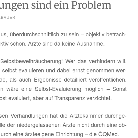
zungen sind ein Problem
LBAUER
über­durch­schnitt­lich zu sein – ob­jek­tiv be­trach­
jek­tiv schon. Ärzte sind da keine Aus­nah­me.
Selbst­be­weih­räu­che­rung! Wer das ver­hin­dern will,
 selbst eva­lu­ie­ren und dabei ernst ge­nom­men wer­
 als auch Er­geb­nis­se de­tail­liert ver­öf­fent­li­chen.
gen wäre eine Selbst-Eva­lu­ie­rung mög­lich – Sonst
t eva­lu­iert, aber auf Trans­pa­renz ver­zich­tet.
n Ver­hand­lun­gen hat die Ärz­te­kam­mer durch­ge­
ol­le der nie­der­ge­las­se­nen Ärzte nicht durch eine ob­
rn durch eine ärz­te­ei­ge­ne Ein­rich­tung – die ÖQMed.