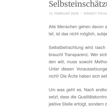
Selbsteinschät
10. FEBRUAR 2009
~
ERNEST PICH
Alle Men­schen gehen davon aus, 
tet, ist das nicht mög­lich, sub­
Selbst­be­trach­tung wird rasch 
braucht Trans­pa­renz. Wer sich
den will, muss so­wohl Me­tho­de,
Unter die­sen Vor­aus­set­zun­
nicht! Die Ärzte haben sich selbs
Um was geht es. Nach end­lo­se
setzt, dass die Qua­li­täts­kon­tr
jek­ti­ve Stel­le er­folgt, son­de