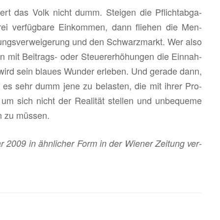
­agiert das Volk nicht dumm. Stei­gen die Pflicht­ab­ga­
rei ver­füg­ba­re Ein­kom­men, dann flie­hen die Men­
tungs­ver­wei­ge­rung und den Schwarz­markt. Wer also
 mit Bei­trags- oder Steu­er­er­hö­hun­gen die Ein­nah­
 wird sein blau­es Wun­der er­le­ben. Und ge­ra­de dann,
st es sehr dumm jene zu be­las­ten, die mit ihrer Pro­
ur um sich nicht der Rea­li­tät stel­len und un­be­que­me
en zu müs­sen.
­ar 2009 in ähn­li­cher Form in der Wie­ner Zei­tung ver­