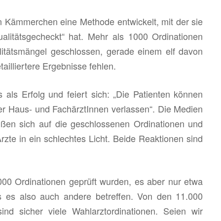
en Käm­mer­chen eine Me­tho­de ent­wi­ckelt, mit der sie
a­li­täts­ge­checkt“ hat. Mehr als 1000 Or­di­na­tio­nen
i­täts­män­gel ge­schlos­sen, ge­ra­de einem elf davon
il­lier­te­re Er­geb­nis­se feh­len.
 als Er­folg und fei­ert sich: „Die Pa­ti­en­ten kön­nen
hrer Haus- und Fach­ärz­tIn­nen ver­las­sen“. Die Me­di­en
ßen sich auf die ge­schlos­se­nen Or­di­na­tio­nen und
n Ärzte in ein schlech­tes Licht. Beide Re­ak­tio­nen sind
00 Or­di­na­tio­nen ge­prüft wur­den, es aber nur etwa
s es also auch an­de­re be­tref­fen. Von den 11.000
sind si­cher viele Wahl­arz­t­or­di­na­tio­nen. Seien wir