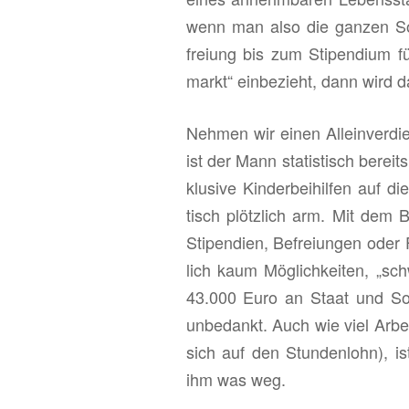
wenn man also die gan­zen So­zi
frei­ung bis zum Sti­pen­di­um 
markt“ ein­be­zieht, dann wird da
Neh­men wir einen Al­lein­ver­di
ist der Mann sta­tis­tisch be­rei
klu­si­ve Kin­der­bei­hil­fen auf d
tisch plötz­lich arm. Mit dem 
Sti­pen­di­en, Be­frei­un­gen oder F
lich kaum Mög­lich­kei­ten, „s
43.000 Euro an Staat und So­zi­
un­be­dankt. Auch wie viel Ar­bei
sich auf den Stun­den­lohn), i
ihm was weg.