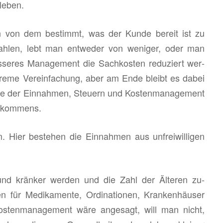
leben.
 von dem be­stimmt, was der Kunde be­reit ist zu
­zah­len, lebt man ent­we­der von we­ni­ger, oder man
se­res Ma­nage­ment die Sach­kos­ten re­du­ziert wer­
tre­me Ver­ein­fa­chung, aber am Ende bleibt es dabei
 der Ein­nah­men, Steu­ern und Kos­ten­ma­nage­ment
n­kom­mens.
. Hier be­ste­hen die Ein­nah­men aus un­frei­wil­li­gen
d krän­ker wer­den und die Zahl der Äl­te­ren zu­
 für Me­di­ka­men­te, Or­di­na­tio­nen, Kran­ken­häu­ser
Kos­ten­ma­nage­ment wäre an­ge­sagt, will man nicht,