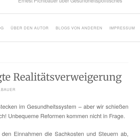
Ernest Pichlbauer über Gesundheitspolitisches
OG
ÜBER DEN AUTOR
BLOGS VON ANDEREN
IMPRESSUM
gte Realitätsverweigerung
LBAUER
t ste­cken im Ge­sund­heits­sys­tem – aber wir schie­ßen
ch! Un­be­que­me Re­for­men kom­men nicht in Frage.
den Ein­nah­men die Sach­kos­ten und Steu­ern ab,