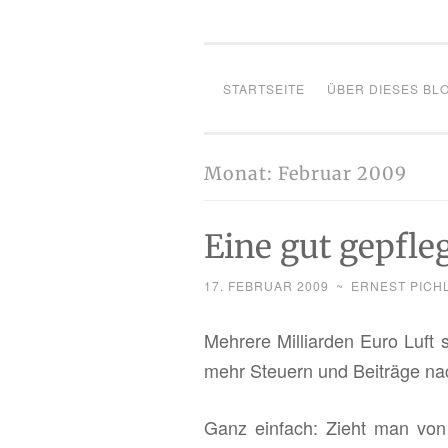
STARTSEITE
ÜBER DIESES BL
Monat:
Februar 2009
Eine gut gepfle
17. FEBRUAR 2009
~
ERNEST PICH
Meh­re­re Mil­li­ar­den Euro Luf
mehr Steu­ern und Bei­trä­ge na
Ganz ein­fach: Zieht man von 