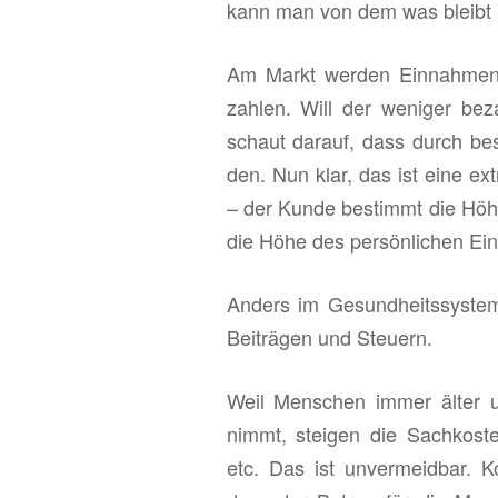
kann man von dem was bleibt 
Am Markt wer­den Ein­nah­men
zah­len. Will der we­ni­ger be
schaut dar­auf, dass durch bes­
den. Nun klar, das ist eine ex­
– der Kunde be­stimmt die Höhe
die Höhe des per­sön­li­chen Ei
An­ders im Ge­sund­heits­sys­tem
Bei­trä­gen und Steu­ern.
Weil Men­schen immer älter un
nimmt, stei­gen die Sach­kos­ten
etc. Das ist un­ver­meid­bar. 