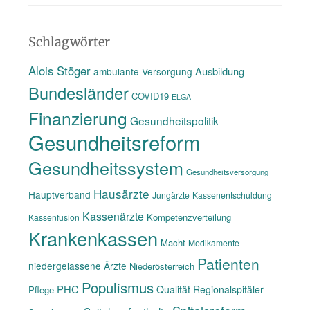
des
www
Schlagwörter
Alois Stöger
Ausbildung
ambulante Versorgung
Bundesländer
COVID19
ELGA
Finanzierung
Gesundheitspolitik
Gesundheitsreform
Gesundheitssystem
Gesundheitsversorgung
Hausärzte
Hauptverband
Jungärzte
Kassenentschuldung
Kassenärzte
Kompetenzverteilung
Kassenfusion
Krankenkassen
Macht
Medikamente
Patienten
niedergelassene Ärzte
Niederösterreich
Populismus
PHC
Qualität
Regionalspitäler
Pflege