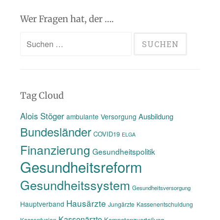
Wer Fragen hat, der ….
Suchen
nach:
Tag Cloud
Alois Stöger
Ausbildung
ambulante Versorgung
Bundesländer
COVID19
ELGA
Finanzierung
Gesundheitspolitik
Gesundheitsreform
Gesundheitssystem
Gesundheitsversorgung
Hausärzte
Hauptverband
Jungärzte
Kassenentschuldung
Kassenärzte
Kompetenzverteilung
Kassenfusion