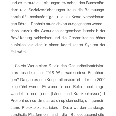
und ex­tra­mu­ra­len Leis­tun­gen zwi­schen den Bun­des­län­
dern und So­zi­al­ver­si­che­run­gen kann die Be­treu­ungs­
kon­ti­nui­tät be­ein­träch­ti­gen und zu Kos­ten­ver­schie­bun­
gen füh­ren. Des­halb muss davon aus­ge­gan­gen wer­den,
dass zur­zeit die Ge­sund­heits­er­geb­nis­se in­ner­halb der
Be­völ­ke­rung schlech­ter und die Ge­samt­kos­ten höher
aus­fal­len, als dies in einem ko­or­di­nier­ten Sys­tem der
Fall wäre.
So die Worte einer Stu­die des Ge­sund­heits­mi­nis­te­ri­
ums aus dem Jahr 2018. Was waren diese Be­mü­hun­
gen? Da gab es den Ko­ope­ra­ti­ons­be­reich, der um 2000
ein­ge­führt wurde. Er wurde in den Re­form­pool um­ge­
wan­delt, in dem jeder (Län­der und Kran­ken­kas­sen) 1
Pro­zent sei­nes Um­sat­zes ein­spie­len soll­te, um ge­mein­
sa­me Pro­jek­te zu rea­li­sie­ren. Dazu wur­den Lan­des­ge­
sund­heits-Platt­for­men und die Bun­des­ge­sund­heits-