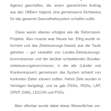
Agen­tur ge­schaf­fen, die, einem ge­setz­li­chen Auf­trag
aus den 1990ern fol­gend, eine ge­mein­sa­me Sicht­wei­se
für das ge­sam­te Ge­sund­heits­sys­tem schaf­fen soll­te.
Diese waren eben­so er­folg­los wie die Re­form­pool-
Pro­jek­te. Also muss­te was Neues her. Eif­rig wurde re­
for­miert und das Ziel­steue­rungs-Ge­setz aus der Taufe
ge­ho­ben – gut ver­wal­tet von Lan­des-Ziel­steue­rungs­
kom­mis­sio­nen und der dar­über schwe­ben­den Bun­des­
ziel­steue­rungs­kom­mis­si­on, in der alle (Län­der und
Kran­ken­kas­sen) ge­mein­sam das Sys­tem an­hand von
kon­kre­ten Zie­len steu­ern soll­ten. Hehre Ziele wur­den in
Ver­trä­gen fest­ge­legt, und es gab ÖSGs, RSGs, LAP,
ÜRVP, DIAG, LEI­CON und PVEs.
Aber of­fen­bar wurde dabei etwas We­sent­li­ches ver­