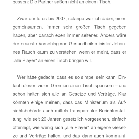
ges­sen: Die Part­ner saßen nicht an einem Tisch.
Zwar dürf­te es bis 2007, so­lan­ge war ich dabei, einen
ge­mein­sa­men, immer sehr gro­ßen Tisch ge­ge­ben
haben, aber da­nach eben immer sel­te­ner. An­ders wäre
der neu­es­te Vor­schlag von Ge­sund­heits­mi­nis­ter Jo­han­
nes Rauch kaum zu ver­ste­hen, wenn er meint, dass er
„alle Play­er“ an einen Tisch brin­gen will.
Wer hätte ge­dacht, dass es so sim­pel sein kann! Ein­
fach die­sen vie­len Gre­mi­en einen Tisch spon­sern – und
schon hal­ten sich alle an Ge­set­ze und Ver­trä­ge. Klar
könn­ten ei­ni­ge mei­nen, dass das Mi­nis­te­ri­um als Auf­
sichts­be­hör­de auch mit­tels trans­pa­ren­ter Be­richt­er­stat­
tung, wie seit 20 Jah­ren ge­setz­lich vor­ge­se­hen, ein­fach
of­fen­legt, wie wenig sich „alle Play­er“ an ei­ge­ne Ge­set­
ze und Ver­trä­ge hal­ten, und das dann auch kom­mu­ni­