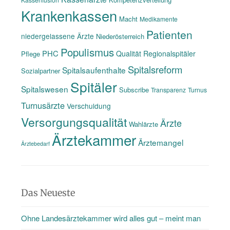
Krankenkassen
Macht
Medikamente
Patienten
niedergelassene Ärzte
Niederösterreich
Populismus
PHC
Qualität
Regionalspitäler
Pflege
Spitalsreform
Spitalsaufenthalte
Sozialpartner
Spitäler
Spitalswesen
Subscribe
Transparenz
Turnus
Turnusärzte
Verschuldung
Versorgungsqualität
Ärzte
Wahlärzte
Ärztekammer
Ärztemangel
Ärztebedarf
Das Neueste
Ohne Landesärztekammer wird alles gut – meint man