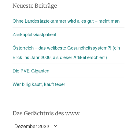
als
Neueste Beiträge
nur
Ohne Landesärztekammer wird alles gut – meint man
den
Blog
Zankapfel Gastpatient
…
Österreich – das weltbeste Gesundheitssystem?! (ein
Blick ins Jahr 2006, als dieser Artikel erschien!)
Die PVE-Giganten
Wer billig kauft, kauft teuer
Das Gedächtnis des www
Das
Gedächtnis