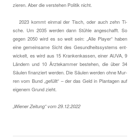
zie­ren. Aber die ver­ste­hen Po­li­tik nicht.
2023 kommt ein­mal der Tisch, oder auch zehn Ti­
sche. Um 2035 wer­den dann Stüh­le an­ge­schafft. So
gegen 2050 wird es so weit sein: „Alle Play­er“ haben
eine ge­mein­sa­me Sicht des Ge­sund­heits­sys­tems ent­
wi­ckelt, es wird aus 15 Kran­ken­kas­sen, einer AUVA, 9
Län­dern und 10 Ärz­te­kam­mer be­ste­hen, die über 34
Säu­len fi­nan­ziert wer­den. Die Säu­len wer­den ohne Mur­
ren vom Bund „ge­füllt“ – der das Geld in Plan­ta­gen auf
ei­ge­nem Grund zieht.
„Wie­ner Zei­tung“ vom 29.12.2022