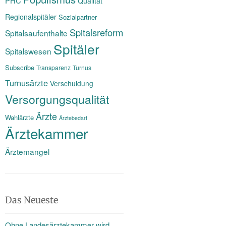
PHC
Qualität
Regionalspitäler
Sozialpartner
Spitalsreform
Spitalsaufenthalte
Spitäler
Spitalswesen
Subscribe
Transparenz
Turnus
Turnusärzte
Verschuldung
Versorgungsqualität
Ärzte
Wahlärzte
Ärztebedarf
Ärztekammer
Ärztemangel
Das Neueste
Ohne Landesärztekammer wird