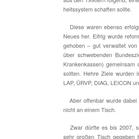
heits­sys­tem schaf­fen soll­te.
Diese waren eben­so er­folg­lo
Neues her. Eif­rig wurde re­for
ge­ho­ben – gut ver­wal­tet von
über schwe­ben­den Bun­des­zie
Kran­ken­kas­sen) ge­mein­sam 
soll­ten. Hehre Ziele wur­den 
LAP, ÜRVP, DIAG, LEI­CON u
Aber of­fen­bar wurde dabei et
nicht an einem Tisch.
Zwar dürf­te es bis 2007, so­
sehr gro­ßen Tisch ge­ge­ben 