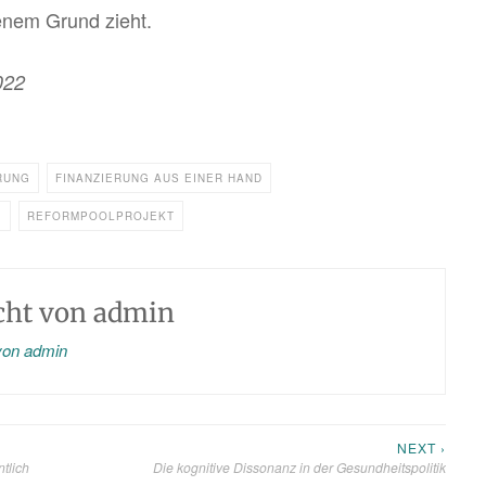
ge­nem Grund zieht.
2022
RUNG
FINANZIERUNG AUS EINER HAND
G
REFORMPOOLPROJEKT
icht von
admin
 von admin
NEXT ›
ntlich
Die kognitive Dissonanz in der Gesundheitspolitik