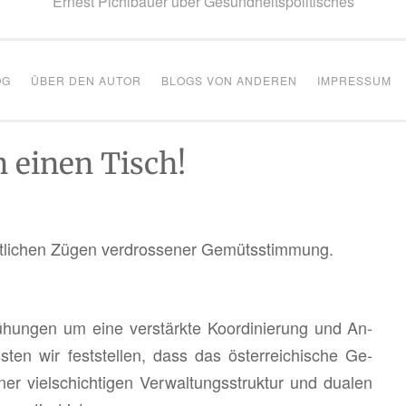
Ernest Pichlbauer über Gesundheitspolitisches
OG
ÜBER DEN AUTOR
BLOGS VON ANDEREN
IMPRESSUM
an einen Tisch!
t­li­chen Zügen ver­dros­se­ner Ge­müts­stim­mung.
hun­gen um eine ver­stärk­te Ko­or­di­nie­rung und An­
­ten wir fest­stel­len, dass das ös­ter­rei­chi­sche Ge­
ner viel­schich­ti­gen Ver­wal­tungs­struk­tur und dua­len