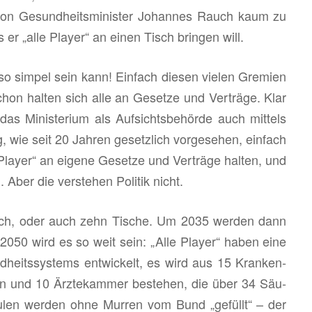
von Ge­sund­heits­mi­nis­ter Jo­han­nes Rauch kaum zu
 er „alle Play­er“ an einen Tisch brin­gen will.
sim­pel sein kann! Ein­fach die­sen vie­len Gre­mi­en
on hal­ten sich alle an Ge­set­ze und Ver­trä­ge. Klar
as Mi­nis­te­ri­um als Auf­sichts­be­hör­de auch mit­tels
ung, wie seit 20 Jah­ren ge­setz­lich vor­ge­se­hen, ein­fach
Play­er“ an ei­ge­ne Ge­set­ze und Ver­trä­ge hal­ten, und
Aber die ver­ste­hen Po­li­tik nicht.
h, oder auch zehn Ti­sche. Um 2035 wer­den dann
 2050 wird es so weit sein: „Alle Play­er“ haben eine
­heits­sys­tems ent­wi­ckelt, es wird aus 15 Kran­ken­
n und 10 Ärz­te­kam­mer be­ste­hen, die über 34 Säu­
äu­len wer­den ohne Mur­ren vom Bund „ge­füllt“ – der