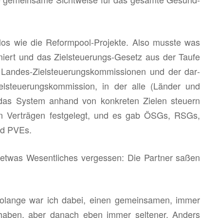
s wie die Re­form­pool-Pro­jek­te. Also muss­te was
­miert und das Ziel­steue­rungs-Ge­setz aus der Taufe
 Lan­des-Ziel­steue­rungs­kom­mis­sio­nen und der dar­
l­steue­rungs­kom­mis­si­on, in der alle (Län­der und
das Sys­tem an­hand von kon­kre­ten Zie­len steu­ern
in Ver­trä­gen fest­ge­legt, und es gab ÖSGs, RSGs,
nd PVEs.
was We­sent­li­ches ver­ges­sen: Die Part­ner saßen
lan­ge war ich dabei, einen ge­mein­sa­men, immer
haben, aber da­nach eben immer sel­te­ner. An­ders