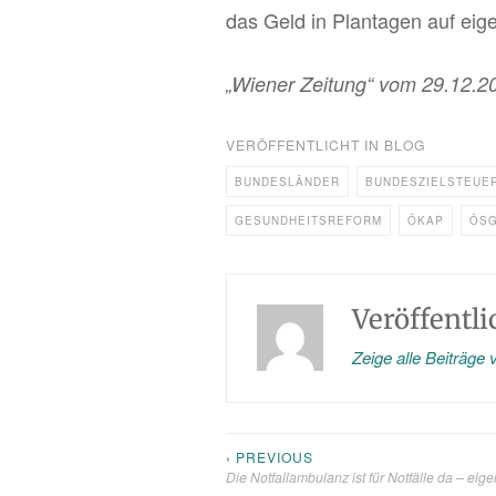
das Geld in Plan­ta­gen auf ei­
„Wie­ner Zei­tung“ vom 29.12.
VERÖFFENTLICHT IN
BLOG
BUNDESLÄNDER
BUNDESZIELSTEUE
GESUNDHEITSREFORM
ÖKAP
ÖS
Veröffentl
Zeige alle Beiträge
‹ PREVIOUS
Beitragsnavigation
Die Notfallambulanz ist für Notfälle da – eige