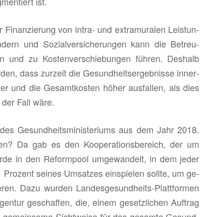
men­tiert ist.
Fi­nan­zie­rung von in­tra- und ex­tra­mu­ra­len Leis­tun­
ern und So­zi­al­ver­si­che­run­gen kann die Be­treu­
ti­gen und zu Kos­ten­ver­schie­bun­gen füh­ren. Des­halb
n, dass zur­zeit die Ge­sund­heits­er­geb­nis­se in­ner­
ter und die Ge­samt­kos­ten höher aus­fal­len, als dies
m der Fall wäre.
s Ge­sund­heits­mi­nis­te­ri­ums aus dem Jahr 2018.
? Da gab es den Ko­ope­ra­ti­ons­be­reich, der um
rde in den Re­form­pool um­ge­wan­delt, in dem jeder
Pro­zent sei­nes Um­sat­zes ein­spie­len soll­te, um ge­
ie­ren. Dazu wur­den Lan­des­ge­sund­heits-Platt­for­men
en­tur ge­schaf­fen, die, einem ge­setz­li­chen Auf­trag
ge­mein­sa­me Sicht­wei­se für das ge­sam­te Ge­sund­