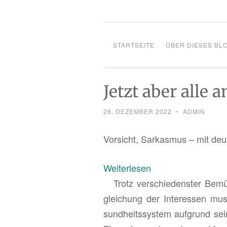
STARTSEITE
ÜBER DIESES BL
Jetzt aber alle 
26. DEZEMBER 2022
~
ADMIN
Vor­sicht, Sar­kas­mus – mit deu
:
Wei­ter­le­sen
Jetzt
Trotz ver­schie­dens­ter Be­mü­
aber
glei­chung der In­ter­es­sen muss
alle
sund­heits­sys­tem auf­grund sei­