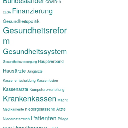
Bundesländer
COVID19
Finanzierung
ELGA
Gesundheitspolitik
Gesundheitsrefor
m
Gesundheitssystem
Hauptverband
Gesundheitsversorgung
Hausärzte
Jungärzte
Kassenentschuldung
Kassenfusion
Kassenärzte
Kompetenzverteilung
Krankenkassen
Macht
niedergelassene Ärzte
Medikamente
Patienten
Niederösterreich
Pflege
Populismus