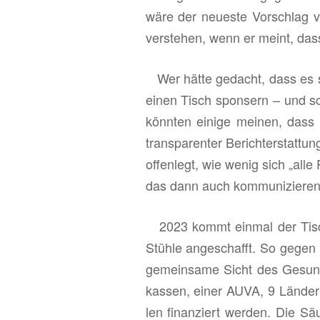
wäre der neu­es­te Vor­schlag 
ver­ste­hen, wenn er meint, dass
Wer hätte ge­dacht, dass es so 
einen Tisch spon­sern – und sch
könn­ten ei­ni­ge mei­nen, dass d
trans­pa­ren­ter Be­richt­er­stat­t
of­fen­legt, wie wenig sich „alle 
das dann auch kom­mu­ni­zie­ren. 
2023 kommt ein­mal der Tisc
Stüh­le an­ge­schafft. So gegen
ge­mein­sa­me Sicht des Ge­sund
kas­sen, einer AUVA, 9 Län­der
len fi­nan­ziert wer­den. Die S