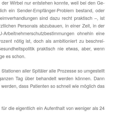
er Wir­bel nur ent­ste­hen konn­te, weil bei den Ge­
ht­lich ein Sen­der-Emp­fän­ger-Pro­blem be­stand, oder
eim­ver­hand­lun­gen sind dazu recht prak­tisch –, ist
­li­chen Per­so­nals ab­zu­bau­en, in einer Zeit, in der
r­beit­neh­mer­schutz­be­stim­mun­gen oh­ne­hin eine
Pro­zent nötig ist, doch als am­bi­tio­niert zu be­schrei­
Ge­sund­heits­po­li­tik prak­tisch nie etwas, aber, wenn
nge es schon.
a­tio­nen aller Spi­tä­ler alle Pro­zes­se so um­ge­stellt
 gan­zen Tag über be­han­delt wer­den kön­nen. Dann
t wer­den, dass Pa­ti­en­ten so schnell wie mög­lich das
r die ei­gent­lich ein Auf­ent­halt von we­ni­ger als 24