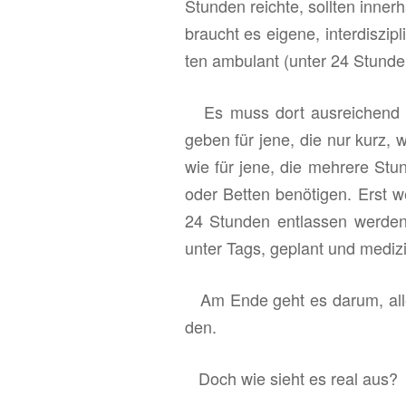
Stun­den reich­te, soll­ten in­ne
braucht es ei­ge­ne, in­ter­dis­zi­p
ten am­bu­lant (unter 24 Stun­den
Es muss dort aus­rei­chend und 
geben für jene, die nur kurz, wie
wie für jene, die meh­re­re Stu
oder Bet­ten be­nö­ti­gen. Erst w
24 Stun­den ent­las­sen wer­den 
unter Tags, ge­plant und me­di­zi­
Am Ende geht es darum, alles so 
den.
Doch wie sieht es real aus?