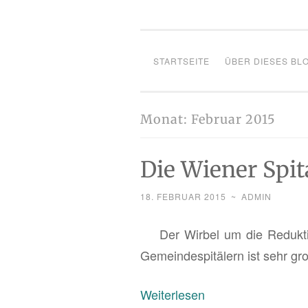
STARTSEITE
ÜBER DIESES BL
Monat:
Februar 2015
Die Wiener Spit
18. FEBRUAR 2015
~
ADMIN
Der Wir­bel um die Re­duk­
Ge­mein­de­s­pi­tä­lern ist sehr gr
:
Wei­ter­le­sen