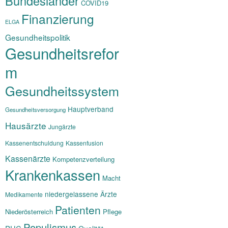
Bundesländer
COVID19
Finanzierung
ELGA
Gesundheitspolitik
Gesundheitsrefor
m
Gesundheitssystem
Hauptverband
Gesundheitsversorgung
Hausärzte
Jungärzte
Kassenentschuldung
Kassenfusion
Kassenärzte
Kompetenzverteilung
Krankenkassen
Macht
niedergelassene Ärzte
Medikamente
Patienten
Niederösterreich
Pflege
Populismus