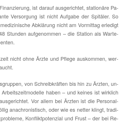
­nan­zie­rung, ist dar­auf aus­ge­rich­tet, sta­tio­nä­re Pa­
lan­te Ver­sor­gung ist nicht Auf­ga­be der Spi­tä­ler. So
e­di­zi­ni­sche Ab­klä­rung nicht am Vor­mit­tag er­le­digt
48 Stun­den auf­ge­nom­men – die Sta­ti­on als War­te­
­en­ten.
zeit nicht ohne Ärzte und Pfle­ge aus­kom­men, wer­
raucht.
rup­pen, von Schreib­kräf­ten bis hin zu Ärz­ten, un­
e Ar­beits­zeit­mo­del­le haben – und kei­nes ist wirk­lich
aus­ge­rich­tet. Vor allem bei Ärz­ten ist die Per­so­nal-
lig ana­chro­nis­tisch, oder wie es net­ter klingt, tra­di­
nz­pro­ble­me, Kon­flikt­po­ten­zi­al und Frust – der bei Re­