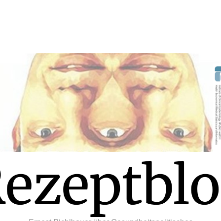
ezeptbl