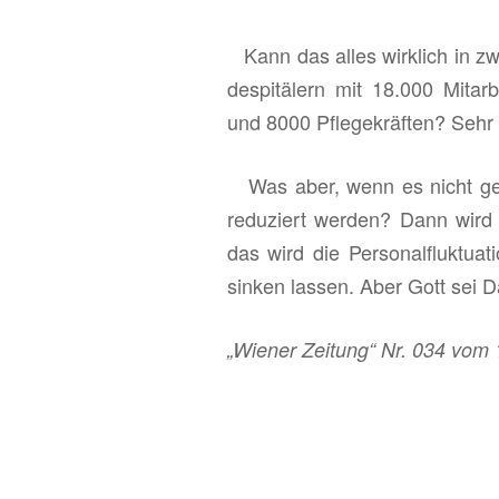
Kann das alles wirk­lich in zwei
de­s­pi­tä­lern mit 18.000 Mit­ar­
und 8000 Pfle­ge­kräf­ten? Sehr am
Was aber, wenn es nicht ge­lin
re­du­ziert wer­den? Dann wird
das wird die Per­so­nal­fluk­tua­
sin­ken las­sen. Aber Gott sei D
„Wie­ner Zei­tung“ Nr. 034 vo