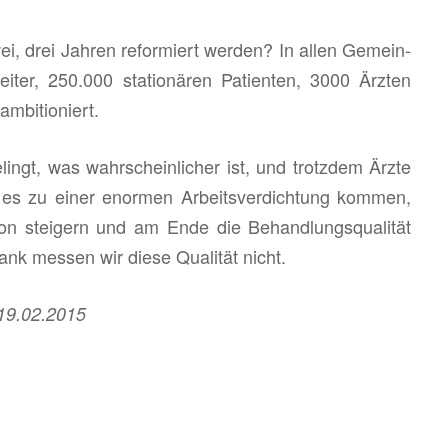
, drei Jah­ren re­for­miert wer­den? In allen Ge­mein­
bei­ter, 250.000 sta­tio­nä­ren Pa­ti­en­ten, 3000 Ärz­ten
­bi­tio­niert.
gt, was wahr­schein­li­cher ist, und trotz­dem Ärzte
 es zu einer enor­men Ar­beits­ver­dich­tung kom­men,
ti­on stei­gern und am Ende die Be­hand­lungs­qua­li­tät
ank mes­sen wir diese Qua­li­tät nicht.
m 19.02.2015