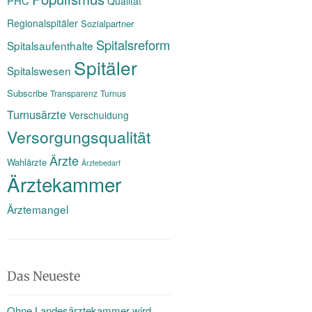
PHC
Qualität
Regionalspitäler
Sozialpartner
Spitalsreform
Spitalsaufenthalte
Spitäler
Spitalswesen
Subscribe
Transparenz
Turnus
Turnusärzte
Verschuldung
Versorgungsqualität
Ärzte
Wahlärzte
Ärztebedarf
Ärztekammer
Ärztemangel
Das Neueste
Ohne Landesärztekammer wird