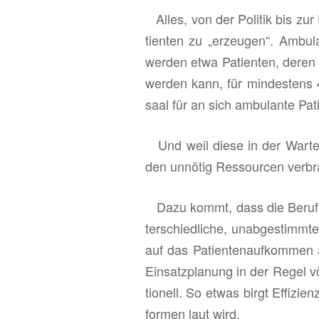
Alles, von der Po­li­tik bis zur Fi
ti­en­ten zu „er­zeu­gen“. Am­bu­
wer­den etwa Pa­ti­en­ten, deren m
wer­den kann, für min­des­tens 
saal für an sich am­bu­lan­te Pa­ti
Und weil diese in der War­te­
den un­nö­tig Res­sour­cen ver­b
Dazu kommt, dass die Be­rufs­g
ter­schied­li­che, un­ab­ge­stimm­t
auf das Pa­ti­en­ten­auf­kom­men 
Ein­satz­pla­nung in der Regel völ­
tio­nell. So etwas birgt Ef­fi­zi­e
for­men laut wird.