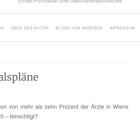
Ernest Pichlbauer über Gesundheitspolitisches
OG
ÜBER DEN AUTOR
BLOGS VON ANDEREN
IMPRESSUM
alspläne
ti­on von mehr als zehn Pro­zent der Ärzte in Wiens
oß – be­rech­tigt?