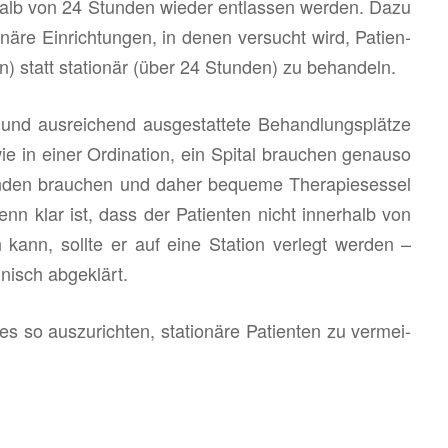
r­halb von 24 Stun­den wie­der ent­las­sen wer­den. Dazu
li­nä­re Ein­rich­tun­gen, in denen ver­sucht wird, Pa­ti­en­
) statt sta­tio­när (über 24 Stun­den) zu be­han­deln.
aus­rei­chend aus­ge­stat­te­te Be­hand­lungs­plät­ze
 in einer Or­di­na­ti­on, ein Spi­tal brau­chen ge­nau­so
n­den brau­chen und daher be­que­me The­ra­pie­ses­sel
enn klar ist, dass der Pa­ti­en­ten nicht in­ner­halb von
kann, soll­te er auf eine Sta­ti­on ver­legt wer­den –
nisch ab­ge­klärt.
aus­zu­rich­ten, sta­tio­nä­re Pa­ti­en­ten zu ver­mei­