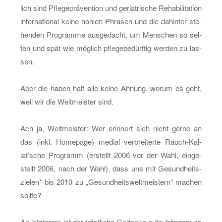
lich sind Pfle­ge­prä­ven­ti­on und ger­ia­tri­sche Re­ha­bi­li­ta­ti­on
in­ter­na­tio­nal keine hoh­len Phra­sen und die da­hin­ter ste­
hen­den Pro­gram­me aus­ge­dacht, um Men­schen so sel­
ten und spät wie mög­lich pfle­ge­be­dürf­tig wer­den zu las­
sen.
Aber die haben halt alle keine Ah­nung, worum es geht,
weil wir die Welt­meis­ter sind.
Ach ja, Welt­meis­ter: Wer er­in­nert sich nicht gerne an
das (inkl. Home­page) me­di­al ver­brei­ter­te Rauch-Kal­
lat’sche Pro­gramm (er­stellt 2006 vor der Wahl, ein­ge­
stellt 2006, nach der Wahl), dass uns mit Ge­sund­heits­
zie­len* bis 2010 zu „Ge­sund­heits­welt­meis­tern“ ma­chen
soll­te?
An letz­te­rem ist der tröst­li­che Ge­dan­ke auf­zu­hän­gen: es