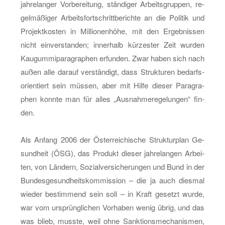
jah­re­lan­ger Vor­be­rei­tung, stän­di­ger Ar­beits­grup­pen, re­
gel­mä­ßi­ger Ar­beits­fort­schritt­be­rich­te an die Po­li­tik und
Pro­jekt­kos­ten in Mil­lio­nen­hö­he, mit den Er­geb­nis­sen
nicht ein­ver­stan­den; in­ner­halb kür­zes­ter Zeit wur­den
Kau­gum­mi­pa­ra­gra­phen er­fun­den. Zwar haben sich nach
außen alle dar­auf ver­stän­digt, dass Struk­tu­ren be­darfs­
ori­en­tiert sein müs­sen, aber mit Hilfe die­ser Pa­ra­gra­
phen konn­te man für alles „Aus­nah­me­re­ge­lun­gen“ fin­
den.
Als An­fang 2006 der Ös­ter­rei­chi­sche Struk­tur­plan Ge­
sund­heit (ÖSG), das Pro­dukt die­ser jah­re­lan­gen Ar­bei­
ten, von Län­dern, So­zi­al­ver­si­che­run­gen und Bund in der
Bun­des­ge­sund­heits­kom­mis­si­on – die ja auch dies­mal
wie­der be­stim­mend sein soll – in Kraft ge­setzt wurde,
war vom ur­sprüng­li­chen Vor­ha­ben wenig übrig, und das
was blieb, muss­te, weil ohne Sank­ti­ons­me­cha­nis­men,