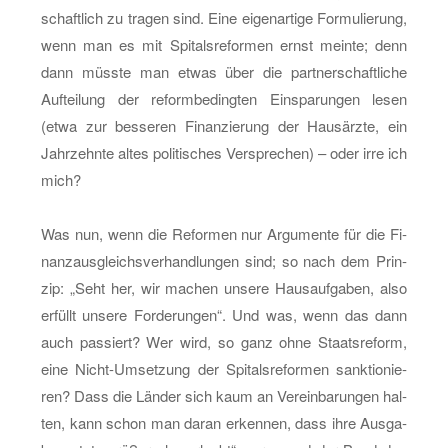
schaft­lich zu tra­gen sind. Eine ei­gen­ar­ti­ge For­mu­lie­rung,
wenn man es mit Spi­tals­re­for­men ernst mein­te; denn
dann müss­te man etwas über die part­ner­schaft­li­che
Auf­tei­lung der re­form­be­ding­ten Ein­spa­run­gen lesen
(etwa zur bes­se­ren Fi­nan­zie­rung der Haus­ärz­te, ein
Jahr­zehn­te altes po­li­ti­sches Ver­spre­chen) – oder irre ich
mich?
Was nun, wenn die Re­for­men nur Ar­gu­men­te für die Fi­
nanz­aus­gleichs­ver­hand­lun­gen sind; so nach dem Prin­
zip: „Seht her, wir ma­chen un­se­re Haus­auf­ga­ben, also
er­füllt un­se­re For­de­run­gen“. Und was, wenn das dann
auch pas­siert? Wer wird, so ganz ohne Staats­re­form,
eine Nicht-Um­set­zung der Spi­tals­re­for­men sank­tio­nie­
ren? Dass die Län­der sich kaum an Ver­ein­ba­run­gen hal­
ten, kann schon man daran er­ken­nen, dass ihre Aus­ga­