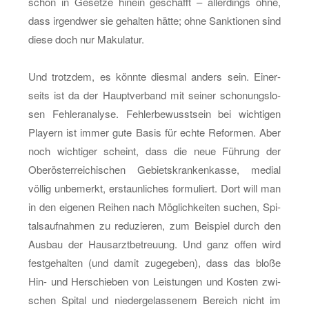
schon in Ge­set­ze hin­ein ge­schafft – al­ler­dings ohne,
dass ir­gend­wer sie ge­hal­ten hätte; ohne Sank­tio­nen sind
diese doch nur Ma­ku­la­tur.
Und trotz­dem, es könn­te dies­mal an­ders sein. Ei­ner­
seits ist da der Haupt­ver­band mit sei­ner scho­nungs­lo­
sen Feh­ler­ana­ly­se. Feh­ler­be­wusst­sein bei wich­ti­gen
Play­ern ist immer gute Basis für echte Re­for­men. Aber
noch wich­ti­ger scheint, dass die neue Füh­rung der
Ober­ös­ter­rei­chi­schen Ge­biets­kran­ken­kas­se, me­di­al
völ­lig un­be­merkt, er­staun­li­ches for­mu­liert. Dort will man
in den ei­ge­nen Rei­hen nach Mög­lich­kei­ten su­chen, Spi­
tals­auf­nah­men zu re­du­zie­ren, zum Bei­spiel durch den
Aus­bau der Haus­arzt­be­treu­ung. Und ganz offen wird
fest­ge­hal­ten (und damit zu­ge­ge­ben), dass das bloße
Hin- und Her­schie­ben von Leis­tun­gen und Kos­ten zwi­
schen Spi­tal und nie­der­ge­las­se­nem Be­reich nicht im