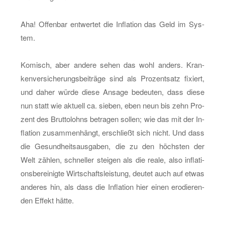
Aha! Of­fen­bar ent­wer­tet die In­fla­ti­on das Geld im Sys­
tem.
Ko­misch, aber an­de­re sehen das wohl an­ders. Kran­
ken­ver­si­che­rungs­bei­trä­ge sind als Pro­zent­satz fi­xiert,
und daher würde diese An­sa­ge be­deu­ten, dass diese
nun statt wie ak­tu­ell ca. sie­ben, eben neun bis zehn Pro­
zent des Brut­to­lohns be­tra­gen sol­len; wie das mit der In­
fla­ti­on zu­sam­men­hängt, er­schließt sich nicht. Und dass
die Ge­sund­heits­aus­ga­ben, die zu den höchs­ten der
Welt zäh­len, schnel­ler stei­gen als die reale, also in­fla­ti­
ons­be­rei­nig­te Wirt­schafts­leis­tung, deu­tet auch auf etwas
an­de­res hin, als dass die In­fla­ti­on hier einen ero­die­ren­
den Ef­fekt hätte.