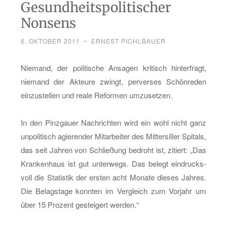
Gesundheitspolitischer
Nonsens
6. OKTOBER 2011
~
ERNEST PICHLBAUER
Nie­mand, der po­li­ti­sche An­sa­gen kri­tisch hin­ter­fragt,
nie­mand der Ak­teu­re zwingt, per­ver­ses Schön­re­den
ein­zu­stel­len und reale Re­for­men um­zu­set­zen.
In den Pinz­gau­er Nach­rich­ten wird ein wohl nicht ganz
un­po­li­tisch agie­ren­der Mit­ar­bei­ter des Mit­ter­sil­ler Spi­tals,
das seit Jah­ren von Schlie­ßung be­droht ist, zi­tiert: „Das
Kran­ken­haus ist gut un­ter­wegs. Das be­legt ein­drucks­
voll die Sta­tis­tik der ers­ten acht Mo­na­te die­ses Jah­res.
Die Be­lag­s­ta­ge konn­ten im Ver­gleich zum Vor­jahr um
über 15 Pro­zent ge­stei­gert wer­den.“