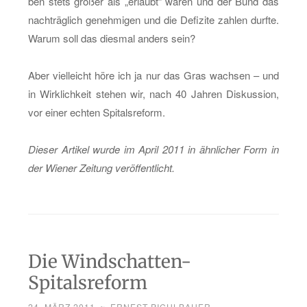
ben stets grö­ßer als „er­laubt“ waren und der Bund das
nach­träg­lich ge­neh­mi­gen und die De­fi­zi­te zah­len durf­te.
Warum soll das dies­mal an­ders sein?
Aber viel­leicht höre ich ja nur das Gras wach­sen – und
in Wirk­lich­keit ste­hen wir, nach 40 Jah­ren Dis­kus­si­on,
vor einer ech­ten Spi­tals­re­form.
Die­ser Ar­ti­kel wurde im April 2011 in ähn­li­cher Form in
der Wie­ner Zei­tung ver­öf­fent­licht.
Die Windschatten-
Spitalsreform
24. MÄRZ 2011
~
ERNEST PICHLBAUER