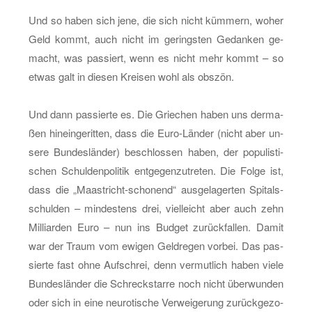
Und so haben sich jene, die sich nicht küm­mern, woher
Geld kommt, auch nicht im ge­rings­ten Ge­dan­ken ge­
macht, was pas­siert, wenn es nicht mehr kommt – so
etwas galt in die­sen Krei­sen wohl als ob­szön.
Und dann pas­sier­te es. Die Grie­chen haben uns der­ma­
ßen hin­ein­ge­rit­ten, dass die Eu­ro-Län­der (nicht aber un­
se­re Bun­des­län­der) be­schlos­sen haben, der po­pu­lis­ti­
schen Schul­den­po­li­tik ent­ge­gen­zu­tre­ten. Die Folge ist,
dass die „Maas­tricht-scho­nend“ aus­ge­la­ger­ten Spi­tals­
schul­den – min­des­tens drei, viel­leicht aber auch zehn
Mil­li­ar­den Euro – nun ins Bud­get zu­rück­fal­len. Damit
war der Traum vom ewi­gen Geld­re­gen vor­bei. Das pas­
sier­te fast ohne Auf­schrei, denn ver­mut­lich haben viele
Bun­des­län­der die Schreck­star­re noch nicht über­wun­den
oder sich in eine neu­ro­ti­sche Ver­wei­ge­rung zu­rück­ge­zo­