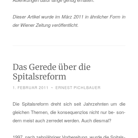
Die­ser Ar­ti­kel wurde im März 2011 in ähn­li­cher Form in
der Wie­ner Zei­tung ver­öf­fent­licht.
Das Gerede über die
Spitalsreform
1. FEBRUAR 2011
~
ERNEST PICHLBAUER
Die Spi­tals­re­form dreht sich seit Jahr­zehn­ten um die
glei­chen The­men, die kon­se­quenz­los nicht nur be- son­
dern meist auch zer­re­det wer­den. Auch dies­mal?
1997, nach zehn­jäh­ri­ger Vor­be­rei­tung, wurde die Spi­tals­