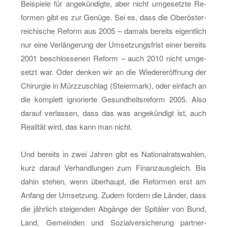
Bei­spie­le für an­ge­kün­dig­te, aber nicht um­ge­setz­te Re­
for­men gibt es zur Ge­nü­ge. Sei es, dass die Ober­ös­ter­
rei­chi­sche Re­form aus 2005 – da­mals be­reits ei­gent­lich
nur eine Ver­län­ge­rung der Um­set­zungs­frist einer be­reits
2001 be­schlos­se­nen Re­form – auch 2010 nicht um­ge­
setzt war. Oder den­ken wir an die Wie­der­er­öff­nung der
Chir­ur­gie in Mürz­zu­schlag (Stei­er­mark), oder ein­fach an
die kom­plett igno­rier­te Ge­sund­heits­re­form 2005. Also
dar­auf ver­las­sen, dass das was an­ge­kün­digt ist, auch
Rea­li­tät wird, das kann man nicht.
Und be­reits in zwei Jah­ren gibt es Na­tio­nal­rats­wah­len,
kurz dar­auf Ver­hand­lun­gen zum Fi­nanz­aus­gleich. Bis
dahin ste­hen, wenn über­haupt, die Re­for­men erst am
An­fang der Um­set­zung. Zudem for­dern die Län­der, dass
die jähr­lich stei­gen­den Ab­gän­ge der Spi­tä­ler von Bund,
Land, Ge­mein­den und So­zi­al­ver­si­che­rung part­ner­