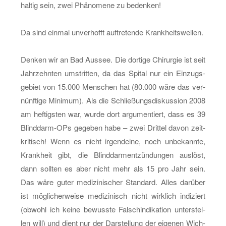
hal­tig sein, zwei Phä­no­me­ne zu be­den­ken!
Da sind ein­mal un­ver­hofft auf­tre­ten­de Krank­heits­wel­len.
Den­ken wir an Bad Aus­see. Die dor­ti­ge Chir­ur­gie ist seit
Jahr­zehn­ten um­strit­ten, da das Spi­tal nur ein Ein­zugs­
ge­biet von 15.000 Men­schen hat (80.000 wäre das ver­
nünf­ti­ge Mi­ni­mum). Als die Schlie­ßungs­dis­kus­si­on 2008
am hef­tigs­ten war, wurde dort ar­gu­men­tiert, dass es 39
Blind­darm-OPs ge­ge­ben habe – zwei Drit­tel davon zeit­
kri­tisch! Wenn es nicht ir­gend­ei­ne, noch un­be­kann­te,
Krank­heit gibt, die Blind­darm­ent­zün­dun­gen aus­löst,
dann soll­ten es aber nicht mehr als 15 pro Jahr sein.
Das wäre guter me­di­zi­ni­scher Stan­dard. Alles dar­über
ist mög­li­cher­wei­se me­di­zi­nisch nicht wirk­lich in­di­ziert
(ob­wohl ich keine be­wuss­te Falschin­di­ka­ti­on un­ter­stel­
len will) und dient nur der Dar­stel­lung der ei­ge­nen Wich­