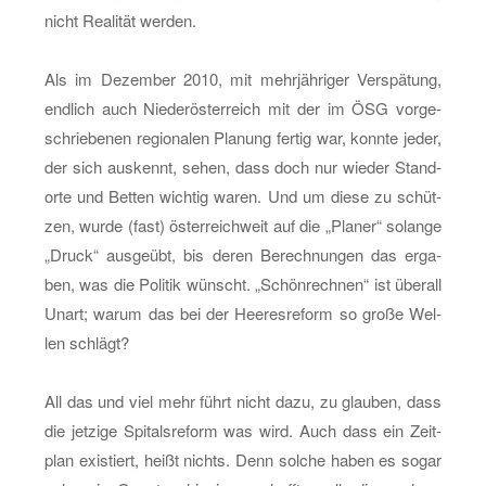
nicht Rea­li­tät wer­den.
Als im De­zem­ber 2010, mit mehr­jäh­ri­ger Ver­spä­tung,
end­lich auch Nie­der­ös­ter­reich mit der im ÖSG vor­ge­
schrie­be­nen re­gio­na­len Pla­nung fer­tig war, konn­te jeder,
der sich aus­kennt, sehen, dass doch nur wie­der Stand­
or­te und Bet­ten wich­tig waren. Und um diese zu schüt­
zen, wurde (fast) ös­ter­reich­weit auf die „Pla­ner“ so­lan­ge
„Druck“ aus­ge­übt, bis deren Be­rech­nun­gen das er­ga­
ben, was die Po­li­tik wünscht. „Schön­rech­nen“ ist über­all
Unart; warum das bei der Hee­res­re­form so große Wel­
len schlägt?
All das und viel mehr führt nicht dazu, zu glau­ben, dass
die jet­zi­ge Spi­tals­re­form was wird. Auch dass ein Zeit­
plan exis­tiert, heißt nichts. Denn sol­che haben es sogar