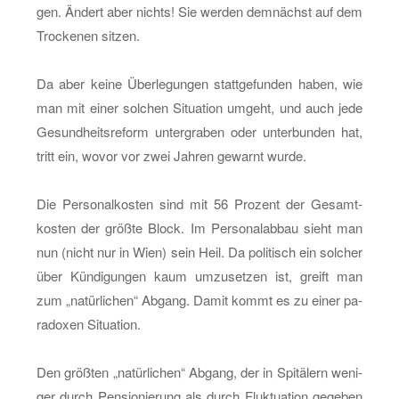
gen. Än­dert aber nichts! Sie wer­den dem­nächst auf dem
Tro­cke­nen sit­zen.
Da aber keine Über­le­gun­gen statt­ge­fun­den haben, wie
man mit einer sol­chen Si­tua­ti­on um­geht, und auch jede
Ge­sund­heits­re­form un­ter­gra­ben oder un­ter­bun­den hat,
tritt ein, wovor vor zwei Jah­ren ge­warnt wurde.
Die Per­so­nal­kos­ten sind mit 56 Pro­zent der Ge­samt­
kos­ten der größ­te Block. Im Per­so­nal­ab­bau sieht man
nun (nicht nur in Wien) sein Heil. Da po­li­tisch ein sol­cher
über Kün­di­gun­gen kaum um­zu­set­zen ist, greift man
zum „na­tür­li­chen“ Ab­gang. Damit kommt es zu einer pa­
ra­do­xen Si­tua­ti­on.
Den größ­ten „na­tür­li­chen“ Ab­gang, der in Spi­tä­lern we­ni­
ger durch Pen­sio­nie­rung als durch Fluk­tua­ti­on ge­ge­ben