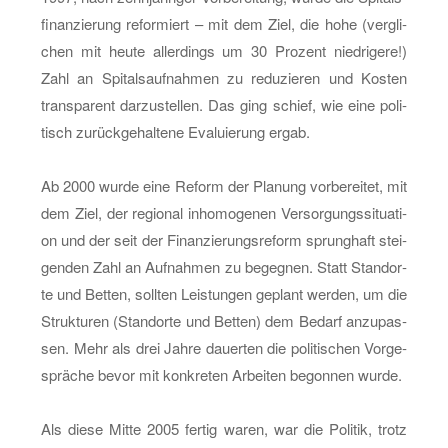
fi­nan­zie­rung re­for­miert – mit dem Ziel, die hohe (ver­gli­
chen mit heute al­ler­dings um 30 Pro­zent nied­ri­ge­re!)
Zahl an Spi­tals­auf­nah­men zu re­du­zie­ren und Kos­ten
trans­pa­rent dar­zu­stel­len. Das ging schief, wie eine po­li­
tisch zu­rück­ge­hal­te­ne Eva­lu­ie­rung ergab.
Ab 2000 wurde eine Re­form der Pla­nung vor­be­rei­tet, mit
dem Ziel, der re­gio­nal in­ho­mo­ge­nen Ver­sor­gungs­si­tua­ti­
on und der seit der Fi­nan­zie­rungs­re­form sprung­haft stei­
gen­den Zahl an Auf­nah­men zu be­geg­nen. Statt Stand­or­
te und Bet­ten, soll­ten Leis­tun­gen ge­plant wer­den, um die
Struk­tu­ren (Stand­or­te und Bet­ten) dem Be­darf an­zu­pas­
sen. Mehr als drei Jahre dau­er­ten die po­li­ti­schen Vor­ge­
sprä­che bevor mit kon­kre­ten Ar­bei­ten be­gon­nen wurde.
Als diese Mitte 2005 fer­tig waren, war die Po­li­tik, trotz