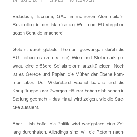
Erd­be­ben, Tsu­na­mi, GAU in meh­re­ren Atom­mei­lern,
Re­vo­lu­ti­on in der is­la­mi­schen Welt und EU-Vor­ga­ben
gegen Schul­den­ma­che­rei.
Ge­tarnt durch glo­ba­le The­men, ge­zwun­gen durch die
EU, haben es (vor­erst nur) Wien und Stei­er­mark ge­
wagt, eine grö­ße­re Spi­tals­re­form an­zu­kün­di­gen. Noch
ist es Ge­re­de und Pa­pier; die Mühen der Ebene kom­
men aber. Der Wi­der­stand wächst be­reits und die
Kampf­trup­pen der Zwer­gen-Häu­ser haben sich schon in
Stel­lung ge­bracht – das Ha­la­li wird zei­gen, wie die Stre­
cke aus­sieht.
Aber – ich hoffe, die Po­li­tik wird we­nigs­tens eine Zeit
lang durch­hal­ten. Al­ler­dings sind, will die Re­form nach­