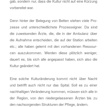
gab, son­dern nur, dass die Kul­tur nicht auf eine Kür­zung
vor­be­rei­tet war.
Denn hin­ter der Be­le­gung von Bet­ten ste­hen viele Pro­
zes­se und un­ter­schied­lichs­te Pro­zes­s­eig­ner. Da sind
die zu­wei­sen­den Ärzte, die, die in der Am­bu­lanz über
die Auf­nah­me ent­schei­den, die auf der Sta­ti­on ar­bei­ten
etc.; alle haben ge­lernt mit den vor­han­de­nen Res­sour­
cen aus­zu­kom­men. Wer­den diese plötz­lich we­ni­ger,
dau­ert es, bis sich alle an­ge­passt haben, sich also die
Kul­tur ge­än­dert hat.
Eine sol­che Kul­tur­än­de­rung kommt nicht über Nacht
und be­trifft auch nicht nur das Spi­tal. Soll es zu einer
nach­hal­ti­gen Ver­än­de­rung kom­men, müs­sen sich alle in
der Re­gi­on, von den nie­der­ge­las­se­nen Ärz­ten bis zu
den nach­sor­gen­den Struk­tu­ren der Pfle­ge, än­dern.