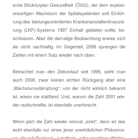
sche Struk­tur­plan Ge­sund­heit (ÖSG), der dem ex­plo­si­
ons­ar­ti­gen Wachs­tum der Spi­tal­s­pa­ti­en­ten seit Ein­füh­
rung des leis­tungs­ori­en­tier­ten Kran­ken­an­stal­ten­fi­nan­zie­
rung (LKF)-Sys­tems 1997 Ein­halt ge­bie­ten soll­te, be­
schlos­sen. Aber die da­ma­li­ge Be­ob­ach­tung er­wies sich
als nicht nach­hal­tig. Im Ge­gen­teil, 2006 spran­gen die
Zah­len mit einem Satz wie­der nach oben.
Be­trach­tet man den Zeit­ver­lauf seit 1996, sieht man
auch 2000, zwar kei­nen ech­ten Rück­gang aber eine
„Wachs­tums­dämp­fung“; von der nicht wirk­lich be­kannt
ist, wieso sie statt­fand. Und, warum die Zahl 2001 wie­
der rauf­schnell­te, ist eben­falls un­er­forscht.
Wenn jetzt die Zahl wie­der ein­mal „sinkt“, dann ist das
wohl eben­falls nur eines jener un­er­klär­li­chen Phä­no­me­
ne, die mit Re­gio­nal-, Land­tags- oder sons­ti­gen Wah­len