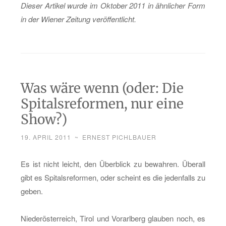
Die­ser Ar­ti­kel wurde im Ok­to­ber 2011 in ähn­li­cher Form
in der Wie­ner Zei­tung ver­öf­fent­licht.
Was wäre wenn (oder: Die
Spitalsreformen, nur eine
Show?)
19. APRIL 2011
~
ERNEST PICHLBAUER
Es ist nicht leicht, den Über­blick zu be­wah­ren. Über­all
gibt es Spi­tals­re­for­men, oder scheint es die je­den­falls zu
geben.
Nie­der­ös­ter­reich, Tirol und Vor­arl­berg glau­ben noch, es