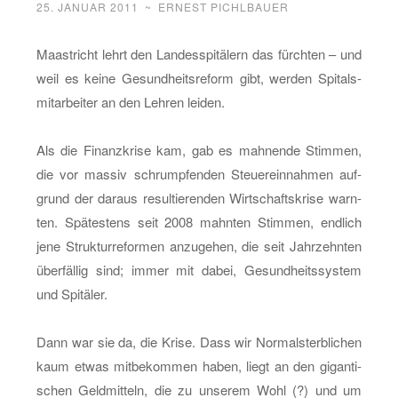
25. JANUAR 2011
~
ERNEST PICHLBAUER
Maas­tricht lehrt den Lan­des­spi­tä­lern das fürch­ten – und
weil es keine Ge­sund­heits­re­form gibt, wer­den Spi­tals­
mit­ar­bei­ter an den Leh­ren lei­den.
Als die Fi­nanz­kri­se kam, gab es mah­nen­de Stim­men,
die vor mas­siv schrump­fen­den Steu­er­ein­nah­men auf­
grund der dar­aus re­sul­tie­ren­den Wirt­schafts­kri­se warn­
ten. Spä­tes­tens seit 2008 mahn­ten Stim­men, end­lich
jene Struk­tur­re­for­men an­zu­ge­hen, die seit Jahr­zehn­ten
über­fäl­lig sind; immer mit dabei, Ge­sund­heits­sys­tem
und Spi­tä­ler.
Dann war sie da, die Krise. Dass wir Nor­mal­sterb­li­chen
kaum etwas mit­be­kom­men haben, liegt an den gi­gan­ti­
schen Geld­mit­teln, die zu un­se­rem Wohl (?) und um