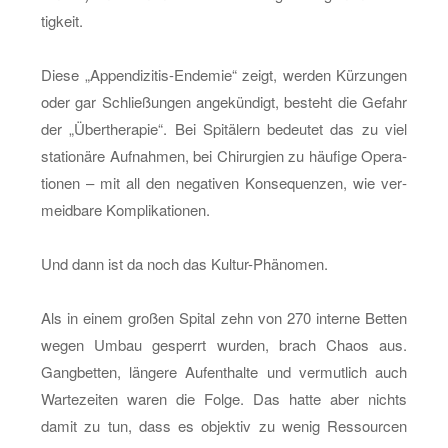
tig­keit.
Diese „Ap­pen­di­zi­tis-En­de­mie“ zeigt, wer­den Kür­zun­gen
oder gar Schlie­ßun­gen an­ge­kün­digt, be­steht die Ge­fahr
der „Über­the­ra­pie“. Bei Spi­tä­lern be­deu­tet das zu viel
sta­tio­nä­re Auf­nah­men, bei Chir­ur­gi­en zu häu­fi­ge Ope­ra­
tio­nen – mit all den ne­ga­ti­ven Kon­se­quen­zen, wie ver­
meid­ba­re Kom­pli­ka­tio­nen.
Und dann ist da noch das Kul­tur-Phä­no­men.
Als in einem gro­ßen Spi­tal zehn von 270 in­ter­ne Bet­ten
wegen Umbau ge­sperrt wur­den, brach Chaos aus.
Gang­bet­ten, län­ge­re Auf­ent­hal­te und ver­mut­lich auch
War­te­zei­ten waren die Folge. Das hatte aber nichts
damit zu tun, dass es ob­jek­tiv zu wenig Res­sour­cen