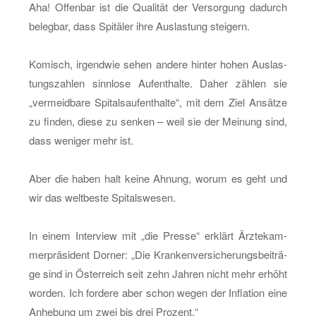
Aha! Of­fen­bar ist die Qua­li­tät der Ver­sor­gung da­durch
be­leg­bar, dass Spi­tä­ler ihre Aus­las­tung stei­gern.
Ko­misch, ir­gend­wie sehen an­de­re hin­ter hohen Aus­las­
tungs­zah­len sinn­lo­se Auf­ent­hal­te. Daher zäh­len sie
„ver­meid­ba­re Spi­tals­auf­ent­hal­te“, mit dem Ziel An­sät­ze
zu fin­den, diese zu sen­ken – weil sie der Mei­nung sind,
dass we­ni­ger mehr ist.
Aber die haben halt keine Ah­nung, worum es geht und
wir das welt­bes­te Spi­tals­we­sen.
In einem In­ter­view mit „die Pres­se“ er­klärt Ärz­te­kam­
mer­prä­si­dent Dor­ner: „Die Kran­ken­ver­si­che­rungs­bei­trä­
ge sind in Ös­ter­reich seit zehn Jah­ren nicht mehr er­höht
wor­den. Ich for­de­re aber schon wegen der In­fla­ti­on eine
An­he­bung um zwei bis drei Pro­zent.“