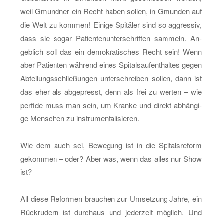
weil Gmund­ner ein Recht haben sol­len, in Gmun­den auf
die Welt zu kom­men! Ei­ni­ge Spi­tä­ler sind so ag­gres­siv,
dass sie sogar Pa­ti­en­ten­un­ter­schrif­ten sam­meln. An­
geb­lich soll das ein de­mo­kra­ti­sches Recht sein! Wenn
aber Pa­ti­en­ten wäh­rend eines Spi­tals­auf­ent­hal­tes gegen
Ab­tei­lungs­schlie­ßun­gen un­ter­schrei­ben sol­len, dann ist
das eher als ab­ge­presst, denn als frei zu wer­ten – wie
per­fi­de muss man sein, um Kran­ke und di­rekt ab­hän­gi­
ge Men­schen zu in­stru­men­ta­li­sie­ren.
Wie dem auch sei, Be­we­gung ist in die Spi­tals­re­form
ge­kom­men – oder? Aber was, wenn das alles nur Show
ist?
All diese Re­for­men brau­chen zur Um­set­zung Jahre, ein
Rück­ru­dern ist durch­aus und je­der­zeit mög­lich. Und