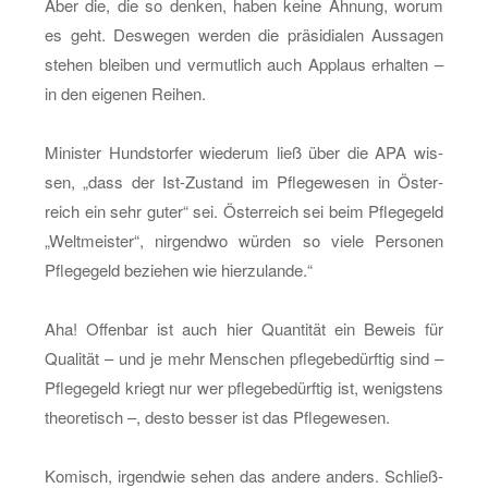
Aber die, die so den­ken, haben keine Ah­nung, worum
es geht. Des­we­gen wer­den die prä­si­dia­len Aus­sa­gen
ste­hen blei­ben und ver­mut­lich auch Ap­plaus er­hal­ten –
in den ei­ge­nen Rei­hen.
Mi­nis­ter Hund­stor­fer wie­der­um ließ über die APA wis­
sen, „dass der Ist-Zu­stand im Pfle­ge­we­sen in Ös­ter­
reich ein sehr guter“ sei. Ös­ter­reich sei beim Pfle­ge­geld
„Welt­meis­ter“, nir­gend­wo wür­den so viele Per­so­nen
Pfle­ge­geld be­zie­hen wie hier­zu­lan­de.“
Aha! Of­fen­bar ist auch hier Quan­ti­tät ein Be­weis für
Qua­li­tät – und je mehr Men­schen pfle­ge­be­dürf­tig sind –
Pfle­ge­geld kriegt nur wer pfle­ge­be­dürf­tig ist, we­nigs­tens
theo­re­tisch –, desto bes­ser ist das Pfle­ge­we­sen.
Ko­misch, ir­gend­wie sehen das an­de­re an­ders. Schließ­