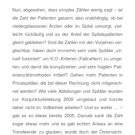
Nun, ab­ge­se­hen, dass sim­ples Zäh­len wenig sagt – ist
die Zahl der Pa­ti­en­ten ge­samt, also un­ab­hän­gig, ob bei
nie­der­ge­las­se­nen Ärz­ten oder im Spi­tal ver­sorgt, viel­
leicht rück­läu­fig und so der An­teil der Spi­tal­s­pa­ti­en­ten
gleich ge­blie­ben? Sind die Zah­len mit den Vor­jah­ren ver­
gleich­bar, haben doch im­mer­hin sehr viele Spi­tä­ler „vir­
tu­ell fu­sio­niert“ um K.O.-Kri­te­ri­en (Fall­zah­len!) zu um­ge­
hen und damit die kom­pli­zier­ten und sehr fra­gi­len Pa­ti­
en­ten­zähl­me­tho­den ir­ri­tiert? Gehen mehr Pa­ti­en­ten in
Pri­vat­spi­tä­ler, die bei die­ser Rech­nung nicht mit­ge­rech­
net wer­den? Wie viele Ab­tei­lun­gen und Spi­tä­ler wur­den
zur Kon­junk­tur­be­le­bung 2009 um­ge­baut und konn­te
daher nicht im Voll­be­trieb ar­bei­ten? Und so wei­ter … –
gab es so etwas be­reits 2005. Da­mals sank die Zahl
sogar etwas mehr und es gab ech­ten An­lass an eine
Trend­wen­de zu glau­ben; wurde doch der Ös­ter­rei­chi­