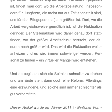
ist, fin­det man dort, wo die Ar­beits­be­las­tung (ins­be­son­
de­re für Jung­ärz­te, die meist nur auf Zeit an­ge­stellt sind,
und für das Pfle­ge­per­so­nal) am größ­ten ist. Dort, wo die
Ar­beit ver­gleichs­wei­se ge­müt­lich ist, ist die Fluk­tua­ti­on
ge­rin­ger. Der Stel­len­ab­bau wird daher genau dort statt­
fin­den, wo der größ­te Ar­beits­druck herrscht, der da­
durch noch grö­ßer wird. Das wird die Fluk­tua­ti­on wei­ter
an­hei­zen und es wird immer schwie­ri­ger wer­den, Per­
so­nal zu fin­den – ein vir­tu­el­ler Man­gel wird ent­ste­hen.
Und so be­gin­nen sich die Spi­ra­len schnel­ler zu dre­hen
und am Ende steht dann doch eine Re­form. Al­ler­dings
eine er­zwun­ge­ne, und sol­che sind immer schlech­ter als
gut vor­be­rei­te­te.
Die­ser Ar­ti­kel wurde im Jän­ner 2011 in ähn­li­cher Form