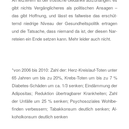
gibt nichts Ver­gäng­li­che­res als po­li­ti­schen An­sa­gen –
das gibt Hoff­nung, und lässt es fall­wei­se das er­schüt­
ternd nied­ri­ge Ni­veau der Ge­sund­heits­po­li­tik er­tra­gen
und die Tat­sa­che, dass nie­mand da ist, der die­sen Nar­
re­tei­en ein Ende set­zen kann. Mehr lei­der auch nicht.
*von 2006 bis 2010: Zahl der: Herz-Kreis­lauf-To­ten unter
65 Jah­ren um bis zu 20%, Krebs-To­ten um bis zu 7 %
Dia­be­tes-Schä­den um ca. 1/3 sen­ken; Ein­däm­mung der
Adi­po­si­tas; Re­duk­ti­on über­trag­ba­rer Krank­hei­ten; Zahl
der Un­fäl­le um 25 % sen­ken; Psy­cho­so­zia­les Wohl­be­
fin­den ver­bes­sern; Ta­bak­kon­sum deut­lich sen­ken; Al­
ko­hol­kon­sum deut­lich sen­ken