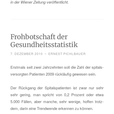
in der Wie­ner Zei­tung ver­öf­fent­licht.
Frohbotschaft der
Gesundheitsstatistik
7. DEZEMBER 2010
~
ERNEST PICHLBAUER
Erst­mals seit zwei Jahr­zehn­ten soll die Zahl der spi­tals­
ver­sorg­ten Pa­ti­en­ten 2009 rück­läu­fig ge­we­sen sein.
Der Rück­gang der Spi­tal­s­pa­ti­en­ten ist zwar nur sehr
sehr ge­ring, man spricht von 0,2 Pro­zent oder etwa
5.000 Fäl­len, aber man­che, sehr we­ni­ge, hof­fen trotz­
dem, darin eine Trend­wen­de er­ken­nen zu kön­nen.