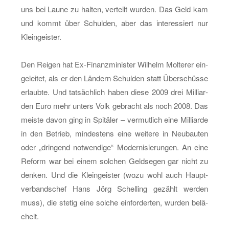
uns bei Laune zu hal­ten, ver­teilt wur­den. Das Geld kam
und kommt über Schul­den, aber das in­ter­es­siert nur
Klein­geis­ter.
Den Rei­gen hat Ex-Fi­nanz­mi­nis­ter Wil­helm Mol­te­rer ein­
ge­lei­tet, als er den Län­dern Schul­den statt Über­schüs­se
er­laub­te. Und tat­säch­lich haben diese 2009 drei Mil­li­ar­
den Euro mehr un­ters Volk ge­bracht als noch 2008. Das
meis­te davon ging in Spi­tä­ler – ver­mut­lich eine Mil­li­ar­de
in den Be­trieb, min­des­tens eine wei­te­re in Neu­bau­ten
oder „drin­gend not­wen­di­ge“ Mo­der­ni­sie­run­gen. An eine
Re­form war bei einem sol­chen Geld­se­gen gar nicht zu
den­ken. Und die Klein­geis­ter (wozu wohl auch Haupt­
ver­bands­chef Hans Jörg Schel­ling ge­zählt wer­den
muss), die ste­tig eine sol­che ein­for­der­ten, wur­den be­lä­
chelt.