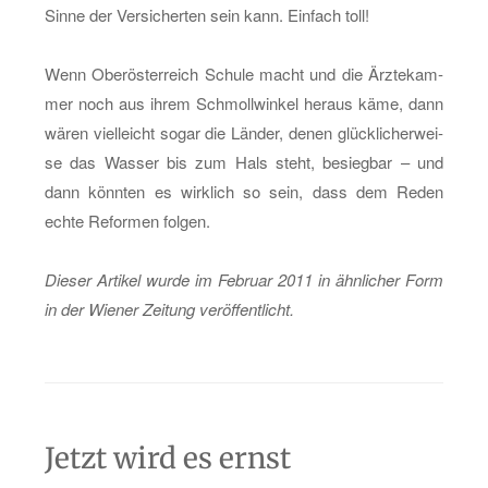
Sinne der Ver­si­cher­ten sein kann. Ein­fach toll!
Wenn Ober­ös­ter­reich Schu­le macht und die Ärz­te­kam­
mer noch aus ihrem Schmoll­win­kel her­aus käme, dann
wären viel­leicht sogar die Län­der, denen glück­li­cher­wei­
se das Was­ser bis zum Hals steht, be­sieg­bar – und
dann könn­ten es wirk­lich so sein, dass dem Reden
echte Re­for­men fol­gen.
Die­ser Ar­ti­kel wurde im Fe­bru­ar 2011 in ähn­li­cher Form
in der Wie­ner Zei­tung ver­öf­fent­licht.
Jetzt wird es ernst