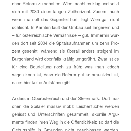
ohne Re­form zu schaf­fen. Wien macht es klug und setzt
sich mit 2030 einen lan­gen Zeit­ho­ri­zont. Zudem, auch
wenn man oft das Ge­gen­teil hört, liegt Wien gar nicht
schlecht. In Kärn­ten läuft der Umbau seit län­ge­rem und
– für ös­ter­rei­chi­sche Ver­hält­nis­se – gut. Im­mer­hin wur­
den dort seit 2004 die Spi­tals­auf­nah­men um zehn Pro­
zent ge­senkt, wäh­rend sie über­all an­ders stei­gen! Im
Bur­gen­land wird eben­falls kräf­tig um­ge­rührt. Zwar ist es
für eine Be­ur­tei­lung noch zu früh; was man je­doch
sagen kann ist, dass die Re­form gut kom­mu­ni­ziert ist,
da es hier keine Auf­stän­de gibt.
An­ders in Ober­ös­ter­reich und der Stei­er­mark. Dort ma­
chen die Spi­tä­ler mas­siv mobil: Lei­chen­tü­cher wer­den
ge­hisst und Un­ter­schrif­ten ge­sam­melt, skur­ri­le Ar­gu­
men­te fin­den ihren Weg in die Öf­fent­lich­keit; so darf die
Ge­burts­hil­fe in Gmun­den nicht ge­schlos­sen wer­den,