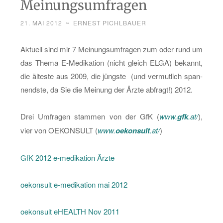
Meinungsumfragen
21. MAI 2012
~
ERNEST PICHLBAUER
Ak­tu­ell sind mir 7 Mei­nungs­um­fra­gen zum oder rund um
das Thema E-Me­di­ka­ti­on (nicht gleich ELGA) be­kannt,
die äl­tes­te aus 2009, die jüngs­te (und ver­mut­lich span­
nends­te, da Sie die Mei­nung der Ärzte ab­fragt!) 2012.
Drei Um­fra­gen stam­men von der GfK (
www.
gfk
.at/
),
vier von OEKON­SULT (
www.
oekon­sult
.at/
)
GfK 2012 e-me­di­ka­ti­on Ärzte
oekon­sult e-me­di­ka­ti­on mai 2012
oekon­sult eHE­ALTH Nov 2011