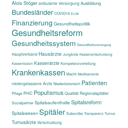
Alois Stöger
Ausbildung
ambulante Versorgung
Bundesländer
COVID19
ELGA
Finanzierung
Gesundheitspolitik
Gesundheitsreform
Gesundheitssystem
Gesundheitsversorgung
Hausärzte
Hauptverband
Jungärzte
Kassenentschuldung
Kassenärzte
Kompetenzverteilung
Kassenfusion
Krankenkassen
Macht
Medikamente
Patienten
niedergelassene Ärzte
Niederösterreich
Populismus
PHC
Qualität
Regionalspitäler
Pflege
Spitalsreform
Spitalsaufenthalte
Sozialpartner
Spitäler
Spitalswesen
Subscribe
Transparenz
Turnus
Turnusärzte
Verschuldung