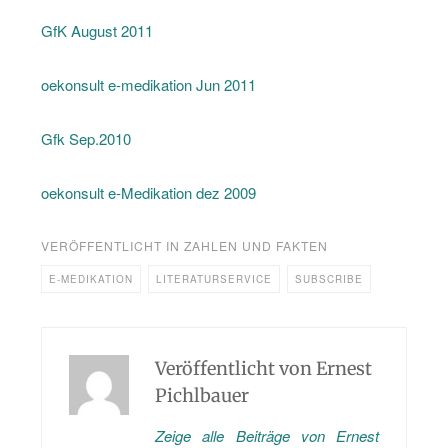
GfK Au­gust 2011
oekon­sult e-me­di­ka­ti­on Jun 2011
Gfk Sep.2010
oekon­sult e-Me­di­ka­ti­on dez 2009
VERÖFFENTLICHT IN
ZAHLEN UND FAKTEN
E-MEDIKATION
LITERATURSERVICE
SUBSCRIBE
Veröffentlicht von
Ernest
Pichlbauer
Zeige alle Beiträge von Ernest