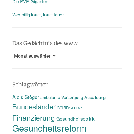
Die PVE-Giganten
Wer billig kauft, kauft teuer
Das Gedächtnis des www
Das
Gedächtnis
des
www
Schlagwörter
Alois Stöger
Ausbildung
ambulante Versorgung
Bundesländer
COVID19
ELGA
Finanzierung
Gesundheitspolitik
Gesundheitsreform