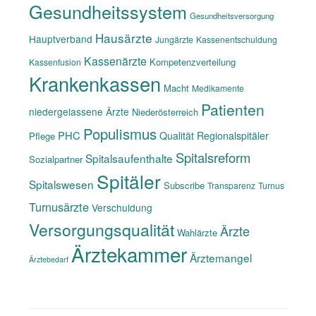
Gesundheitssystem
Gesundheitsversorgung
Hausärzte
Hauptverband
Jungärzte
Kassenentschuldung
Kassenärzte
Kompetenzverteilung
Kassenfusion
Krankenkassen
Macht
Medikamente
Patienten
niedergelassene Ärzte
Niederösterreich
Populismus
PHC
Qualität
Regionalspitäler
Pflege
Spitalsreform
Spitalsaufenthalte
Sozialpartner
Spitäler
Spitalswesen
Subscribe
Transparenz
Turnus
Turnusärzte
Verschuldung
Versorgungsqualität
Ärzte
Wahlärzte
Ärztekammer
Ärztemangel
Ärztebedarf