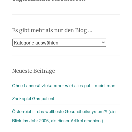
Es gibt mehr als nur den Blog …
Es
gibt
mehr
als
Neueste Beiträge
nur
Ohne Landesärztekammer wird alles gut – meint man
den
Blog
Zankapfel Gastpatient
…
Österreich – das weltbeste Gesundheitssystem?! (ein
Blick ins Jahr 2006, als dieser Artikel erschien!)