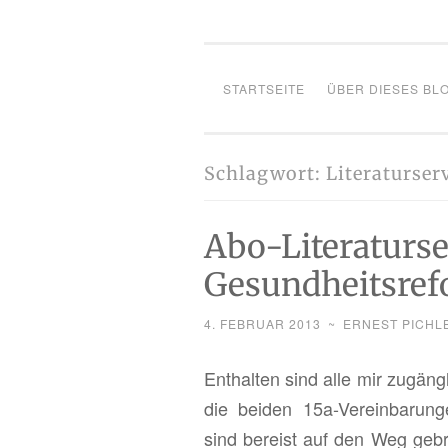
STARTSEITE
ÜBER DIESES BL
Schlagwort:
Literaturser
Abo-Literaturse
Gesundheitsref
4. FEBRUAR 2013
~
ERNEST PICHL
Ent­hal­ten sind alle mir zu­gäng­
die bei­den 15a-Ver­ein­ba­run­ge
sind be­reist auf den Weg ge­b