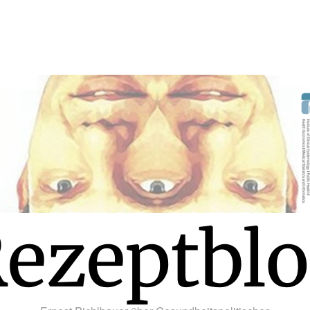
ezeptbl