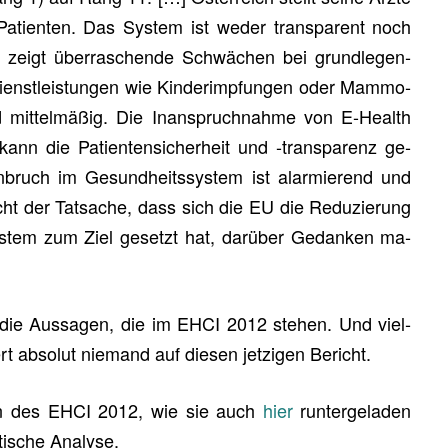
ti­en­ten. Das Sys­tem ist weder trans­pa­rent noch
eich zeigt über­ra­schen­de Schwä­chen bei grund­le­gen­
­dienst­leis­tun­gen wie Kin­derimp­fun­gen oder Mam­mo­
d mit­tel­mä­ßig. Die In­an­spruch­nah­me von E-Health
nn die Pa­ti­en­ten­si­cher­heit und -trans­pa­renz ge­
n­bruch im Ge­sund­heits­sys­tem ist alar­mie­rend und
racht der Tat­sa­che, dass sich die EU die Re­du­zie­rung
ys­tem zum Ziel ge­setzt hat, dar­über Ge­dan­ken ma­
t die Aus­sa­gen, die im EHCI 2012 ste­hen. Und viel­
rt ab­so­lut nie­mand auf die­sen jet­zi­gen Be­richt.
a­gen des EHCI 2012, wie sie auch
hier
run­ter­ge­la­den
i­sche Ana­ly­se.