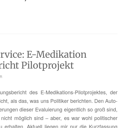
rvice: E-Medikation
icht Pilotprojekt
R
ngs­be­richt des E-Me­di­ka­ti­ons-Pi­lot­pro­jek­tes, der
ht, als das, was uns Po­li­ti­ker be­rich­ten. Den Au­to­
e­run­gen die­ser Eva­lu­ie­rung ei­gent­lich so groß sind,
en nicht mög­lich sind – aber, es war wohl po­li­ti­scher
 er­hal­ten. Ak­tu­ell lie­gen mir nur die Kurz­fas­sung