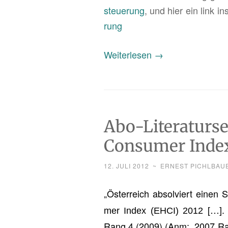
steue­rung
, und hier ein link 
rung
„Abo-
Wei­ter­le­sen
→
Li­
te­
ra­
tur­
Abo-Literaturse
ser­
Consumer Inde
vice:
Un­
12. JULI 2012
~
ERNEST PICHLBAU
ter­
la­
„Ös­ter­reich ab­sol­viert einen 
gen
[…]. Ö
mer Index (EHCI) 2012
zur
Rang 4 (2009) (Anm:. 2007 Rang