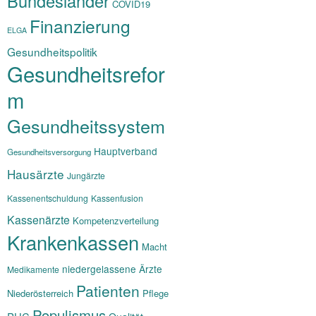
Bundesländer
COVID19
Finanzierung
ELGA
Gesundheitspolitik
Gesundheitsrefor
m
Gesundheitssystem
Hauptverband
Gesundheitsversorgung
Hausärzte
Jungärzte
Kassenentschuldung
Kassenfusion
Kassenärzte
Kompetenzverteilung
Krankenkassen
Macht
niedergelassene Ärzte
Medikamente
Patienten
Niederösterreich
Pflege
Populismus