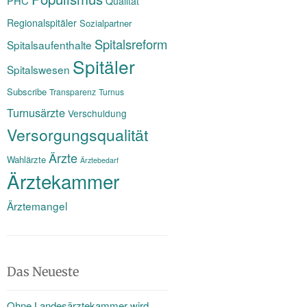
PHC
Qualität
Regionalspitäler
Sozialpartner
Spitalsreform
Spitalsaufenthalte
Spitäler
Spitalswesen
Subscribe
Transparenz
Turnus
Turnusärzte
Verschuldung
Versorgungsqualität
Ärzte
Wahlärzte
Ärztebedarf
Ärztekammer
Ärztemangel
Das Neueste
Ohne Landesärztekammer wird