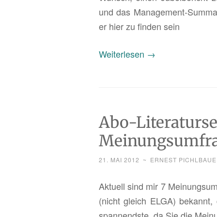
und das Ma­nage­ment-Sum­ma­ry 
er hier zu fin­den sein
„Abo-
Wei­ter­le­sen
→
Li­
te­
ra­
tur­
Abo-Literaturse
ser­
Meinungsumfr
vice:
E-
21. MAI 2012
~
ERNEST PICHLBAUE
Me­
di­
Ak­tu­ell sind mir 7 Mei­nungs­
ka­
(nicht gleich ELGA) be­kannt, d
ti­
span­nends­te, da Sie die Mei­n