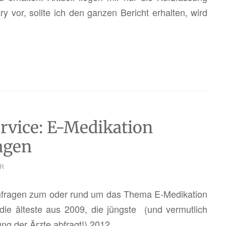
vor, soll­te ich den gan­zen Be­richt er­hal­ten, wird
rvice: E-Medikation
agen
R
um­fra­gen zum oder rund um das Thema E-Me­di­ka­ti­on
ie äl­tes­te aus 2009, die jüngs­te (und ver­mut­lich
ung der Ärzte ab­fragt!) 2012.