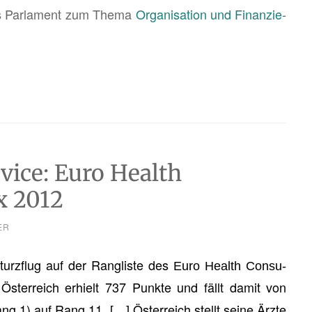
ins Par­la­ment zum Thema
Or­ga­ni­sa­ti­on und Fi­nan­zie­
vice: Euro Health
x 2012
ER
Sturz­flug auf der Rang­lis­te des
Euro Health Con­su­
s­ter­reich er­hielt 737 Punk­te und fällt damit von
 1) auf Rang 11. […] Ös­ter­reich stellt seine Ärzte