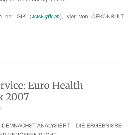
on der GfK (
), vier von OEKON­SULT
www.
gfk
.at/
rvice: Euro Health
x 2007
R
DEM­NÄCHST ANA­LY­SIERT – DIE ER­GEB­NIS­SE
ER VER­ÖF­FENT­LICHT