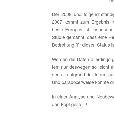
ti­
on
Der 2008 und fol­gend stän­di
Mei­
2007 kommt zum Er­geb­nis, das
nungs­
beste Eu­ro­pas ist. Ins­be­son­
um­
Stu­die ge­mahnt, dass eine Re
fra­
Be­dro­hung für die­sen Sta­tus is
gen“
Wer­den die Daten al­ler­dings ge
tem nur des­we­gen so leicht a
gen­teil auf­grund der In­trans­p
Und pa­ra­do­xer­wei­se könn­te 
In einer Ana­ly­se und Neu­be­
den Kopf ge­stellt!