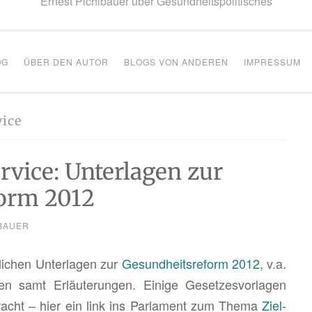
Ernest Pichlbauer über Gesundheitspolitisches
OG
ÜBER DEN AUTOR
BLOGS VON ANDEREN
IMPRESSUM
vice
rvice: Unterlagen zur
orm 2012
BAUER
li­chen Un­ter­la­gen zur
Ge­sund­heits­re­form 2012
, v.a.
n samt Er­läu­te­run­gen. Ei­ni­ge Ge­set­zes­vor­la­gen
racht – hier ein link ins Par­la­ment zum Thema
Ziel­