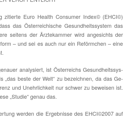
g zi­tier­te Euro Health Con­su­mer Index© (EHCI©)
s das Ös­ter­rei­chi­sche Ge­sund­heits­sys­tem das
de­re sei­tens der Ärz­te­kam­mer wird an­ge­sichts der
­form – und sei es auch nur ein Re­förm­chen – eine
t.
­nau­er ana­ly­siert, ist Ös­ter­reichs Ge­sund­heits­sys­
ls „das beste der Welt“ zu be­zeich­nen, da das Ge­
a­renz und Un­ehr­lich­keit nur schwer zu be­wei­sen ist.
diese „Stu­die“ genau das.
wer­tung wer­den die Er­geb­nis­se des EHCI©2007 auf