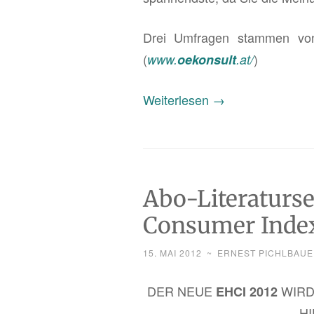
on
Eva­
Drei Um­fra­gen stam­men v
lu­
(
)
www.
oekon­sult
.at/
ie­
„Abo-
Wei­ter­le­sen
rungs­
→
Li­
be­
te­
richt
ra­
Pi­
tur­
lot­
Abo-Literaturse
ser­
pro­
Consumer Inde
vice:
jekt“
E-
15. MAI 2012
~
ERNEST PICHLBAUE
Me­
di­
DER NEUE
WIRD 
EHCI 2012
ka­
HI