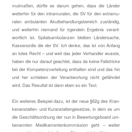
mut­ma­ßen, dürf­te es darum gehen, dass die Län­der
wei­ter­hin für den in­tra­mu­ra­len, die SV für den ex­tra­mu­
ra­len am­bu­lan­ten Akut­be­hand­lungs­be­reich zu­stän­dig,
und wei­ter­hin nie­mand für ir­gend­ein Er­geb­nis ver­ant­
wort­lich ist. Spi­tals­am­bu­lan­zen blei­ben Län­der­sa­che,
Kas­sen­or­dis die der SV. Ich denke, das ist von An­fang
an totes Recht – und weil das jeder Ver­hand­ler wuss­te,
haben die nur dar­auf ge­ach­tet, dass da keine Fall­stri­cke
bei der Kom­pe­tenz­ver­tei­lung ent­hal­ten sind und das hin
und her schie­ben der Ver­ant­wor­tung nicht ge­fähr­det
wird. Das Re­sul­tat ist dann eben so ein Text.
Ein wei­te­res Bei­spiel dazu, ist der neue §62g des Kran­
ken­an­stal­ten- und Kur­an­stal­ten­ge­set­zes, in dem es um
die Ge­schäfts­ord­nung der nun in Be­wer­tungs­board um­
be­nann­ten Me­di­ka­men­ten­kom­mis­si­on geht – wei­ter