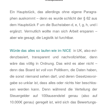
Ein Haupt­stück, das al­ler­dings ohne ei­ge­ne Pa­ra­gra­
phen aus­kommt – denn es wurde schlicht der § 62 aus
dem Haupt­stück F um die Buch­sta­ben d, e, f, g, h, und i
er­gänzt. Ver­mut­lich woll­te man sich Ar­beit er­spa­ren –
aber wie ge­sagt, die Le­gis­tik ist furcht­bar.
Würde das alles so lau­fen wie im NICE
in UK, also evi­
denz­ba­siert, trans­pa­rent und nach­voll­zieh­bar, dann
wäre das völ­lig in Ord­nung. Das wird es aber nicht –
denn das Board ist voll von Po­li­ti­kern, die Daten haben,
die sonst nie­mand sehen darf, und deren Ge­set­zes­vor­
ga­be so un­klar ist, dass alles oder nichts hier be­schlos­
sen wer­den kann. Denn wäh­rend die Ver­tei­lung der
Steu­er­gel­der auf 100­tau­sends­tel genau (also auf
10.000€ genau) ge­re­gelt ist, wird sich das Be­wer­tungs­