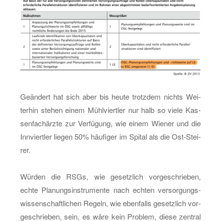
Ge­än­dert hat sich aber bis heute trotz­dem nichts Wei­
ter­hin ste­hen einem Mühl­viert­ler nur halb so viele Kas­
sen­fach­ärz­te zur Ver­fü­gung, wie einem Wie­ner und die
Inn­viert­ler lie­gen 50% häu­fi­ger im Spi­tal als die Ost-Stei­
rer.
Wür­den die RSGs, wie ge­setz­lich vor­ge­schrie­ben,
echte Pla­nungs­in­stru­men­te nach ech­ten ver­sor­gungs­
wis­sen­schaft­li­chen Re­geln, wie eben­falls ge­setz­lich vor­
ge­schrie­ben, sein, es wäre kein Pro­blem, diese zen­tral