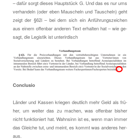
– dafür sorgt die­ses Haupt­stück G. Und das es nur ums
ver­han­deln (oder eben Mau­scheln und Tau­scheln) geht
zeigt der §62i – bei dem sich ein An­füh­rungs­zei­chen
aus einem of­fen­bar an­de­ren Text er­hal­ten hat – wie ge­
sagt, die Le­gis­tik ist un­ter­ir­disch
Con­clu­sio
Län­der und Kas­sen krie­gen deut­lich mehr Geld als frü­
her, um wei­ter das zu ma­chen, was of­fen­bar bis­her
nicht funk­tio­niert hat. Wahn­sinn ist es, wenn man immer
das Glei­che tut, und meint, es kommt was an­de­res her­
aus.