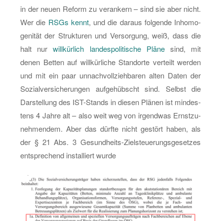
in der neuen Re­form zu ver­an­kern – sind sie aber nicht.
Wer die
RSGs kennt
, und die dar­aus fol­gen­de In­ho­mo­
ge­ni­tät der Struk­tu­ren und Ver­sor­gung, weiß, dass die
halt nur
will­kür­lich lan­des­po­li­ti­sche Pläne
sind, mit
denen Bet­ten auf will­kür­li­che Stand­or­te ver­teilt wer­den
und mit ein paar un­nach­voll­zieh­ba­ren alten Daten der
So­zi­al­ver­si­che­run­gen auf­ge­hübscht sind. Selbst die
Dar­stel­lung des IST-Stands in die­sen Plä­nen ist min­des­
tens 4 Jahre alt – also weit weg von ir­gend­was Ernst­zu­
neh­men­dem. Aber das dürf­te nicht ge­stört haben, als
der § 21 Abs. 3 Ge­sund­heits-Ziel­steue­rungs­ge­set­zes
ent­spre­chend in­stal­liert wurde