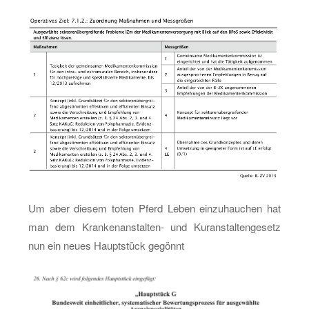
Um aber die­sem toten Pferd Leben ein­zu­hau­chen hat
man dem Kran­ken­an­stal­ten- und Kur­an­stal­ten­ge­setz
nun ein neues Haupt­stück ge­gönnt