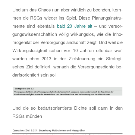
Und um das Chaos nun aber wirk­lich zu be­en­den, kom­
men die RSGs wie­der ins Spiel. Diese Pla­nungs­in­stru­
men­te sind eben­falls
bald 20 Jahre alt
– und ver­sor­
gungs­wis­sen­schaft­lich völ­lig wir­kungs­los, wie die In­ho­
mo­ge­ni­tät der Ver­sor­gungs­land­schaft zeigt. Und weil die
Wir­kungs­lo­sig­keit schon vor 10 Jah­ren of­fen­bar war,
wur­den eben 2013 in der Ziel­steue­rung ein Stra­te­gi­
sches Ziel de­fi­niert, wo­nach die Ver­sor­gungs­dich­te be­
darfs­ori­en­tiert sein soll.
Und die so be­darfs­ori­en­tier­te Dich­te soll dann in den
RSGs mün­den