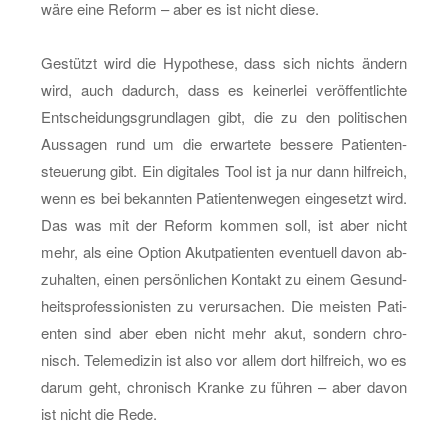
wäre eine Re­form – aber es ist nicht diese.
Ge­stützt wird die Hy­po­the­se, dass sich nichts än­dern
wird, auch da­durch, dass es kei­ner­lei ver­öf­fent­lich­te
Ent­schei­dungs­grund­la­gen gibt, die zu den po­li­ti­schen
Aus­sa­gen rund um die er­war­te­te bes­se­re Pa­ti­en­ten­
steue­rung gibt. Ein di­gi­ta­les Tool ist ja nur dann hilf­reich,
wenn es bei be­kann­ten Pa­ti­en­ten­we­gen ein­ge­setzt wird.
Das was mit der Re­form kom­men soll, ist aber nicht
mehr, als eine Op­ti­on Akut­pa­ti­en­ten even­tu­ell davon ab­
zu­hal­ten, einen per­sön­li­chen Kon­takt zu einem Ge­sund­
heits­pro­fes­sio­nis­ten zu ver­ur­sa­chen. Die meis­ten Pa­ti­
en­ten sind aber eben nicht mehr akut, son­dern chro­
nisch. Te­le­me­di­zin ist also vor allem dort hilf­reich, wo es
darum geht, chro­nisch Kran­ke zu füh­ren – aber davon
ist nicht die Rede.