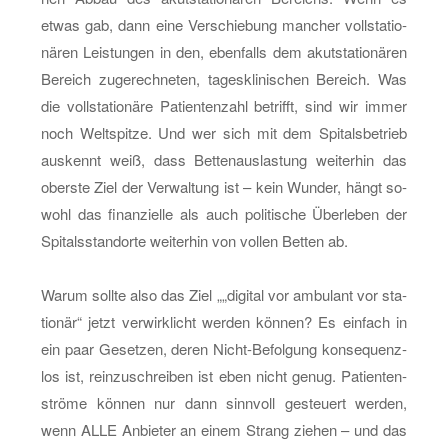
etwas gab, dann eine Ver­schie­bung man­cher voll­sta­tio­
nä­ren Leis­tun­gen in den, eben­falls dem akut­sta­tio­nä­ren
Be­reich zu­ge­rech­ne­ten, ta­ges­kli­ni­schen Be­reich. Was
die voll­sta­tio­nä­re Pa­ti­en­ten­zahl be­trifft, sind wir immer
noch Welt­spit­ze. Und wer sich mit dem Spi­tals­be­trieb
aus­kennt weiß, dass Bet­ten­aus­las­tung wei­ter­hin das
obers­te Ziel der Ver­wal­tung ist – kein Wun­der, hängt so­
wohl das fi­nan­zi­el­le als auch po­li­ti­sche Über­le­ben der
Spi­tals­stand­or­te wei­ter­hin von vol­len Bet­ten ab.
Warum soll­te also das Ziel „„di­gi­tal vor am­bu­lant vor sta­
tio­när“ jetzt ver­wirk­licht wer­den kön­nen? Es ein­fach in
ein paar Ge­set­zen, deren Nicht-Be­fol­gung kon­se­quenz­
los ist, rein­zu­schrei­ben ist eben nicht genug. Pa­ti­en­ten­
strö­me kön­nen nur dann sinn­voll ge­steu­ert wer­den,
wenn ALLE An­bie­ter an einem Strang zie­hen – und das