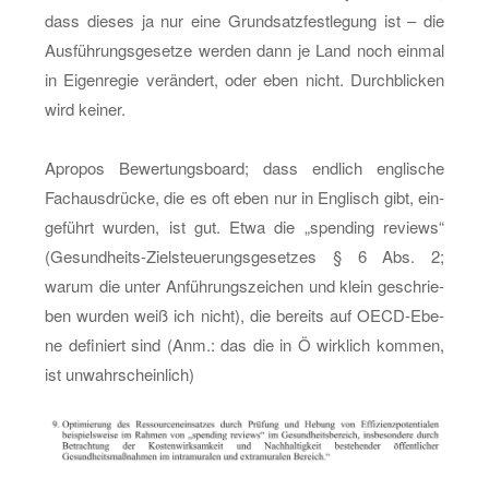
dass die­ses ja nur eine Grund­satz­fest­le­gung ist – die
Aus­füh­rungs­ge­set­ze wer­den dann je Land noch ein­mal
in Ei­gen­re­gie ver­än­dert, oder eben nicht. Durch­bli­cken
wird kei­ner.
Apro­pos Be­wer­tungs­board; dass end­lich eng­li­sche
Fach­aus­drü­cke, die es oft eben nur in Eng­lisch gibt, ein­
ge­führt wur­den, ist gut. Etwa die „spen­ding re­views“
(Ge­sund­heits-Ziel­steue­rungs­ge­set­zes § 6 Abs. 2;
warum die unter An­füh­rungs­zei­chen und klein ge­schrie­
ben wur­den weiß ich nicht), die be­reits auf OECD-Ebe­
ne de­fi­niert sind (Anm.: das die in Ö wirk­lich kom­men,
ist un­wahr­schein­lich)