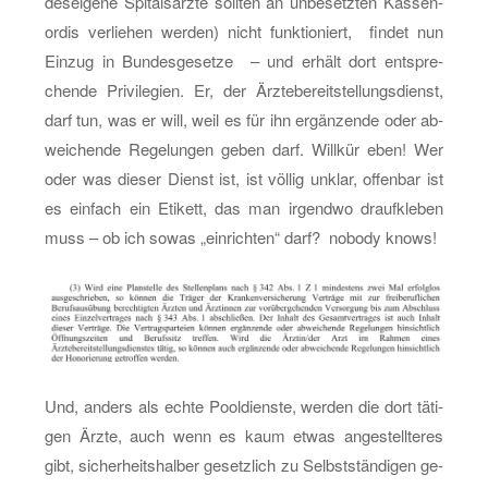
des­ei­ge­ne Spi­tals­ärz­te soll­ten an un­be­setz­ten Kas­sen­
or­dis ver­lie­hen wer­den) nicht funk­tio­niert, fin­det nun
Ein­zug in Bun­des­ge­set­ze – und er­hält dort ent­spre­
chen­de Pri­vi­le­gi­en. Er, der Ärz­te­be­reit­stel­lungs­dienst,
darf tun, was er will, weil es für ihn er­gän­zen­de oder ab­
wei­chen­de Re­ge­lun­gen geben darf. Will­kür eben! Wer
oder was die­ser Dienst ist, ist völ­lig un­klar, of­fen­bar ist
es ein­fach ein Eti­kett, das man ir­gend­wo drauf­kle­ben
muss – ob ich sowas „ein­rich­ten“ darf? no­bo­dy knows!
Und, an­ders als echte Pool­diens­te, wer­den die dort tä­ti­
gen Ärzte, auch wenn es kaum etwas an­ge­stell­te­res
gibt, si­cher­heits­hal­ber ge­setz­lich zu Selbst­stän­di­gen ge­