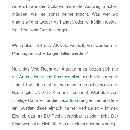
wol­len, bzw in den Spi­tä­lern als letz­ter Aus­weg, ma­chen
müs­sen, weil es sonst kei­ner macht. Was wer wo
macht wird ent­we­der ver­han­delt oder will­kür­lich fest­ge­
legt. Egal was Ge­set­ze sagen.
Wenn also jetzt das ÄK-Ve­to weg­fällt, wie wer­den nun
Pla­nungs­ent­schei­dun­gen fal­len wer­den?
Nun, das Ve­to-Recht der Ärz­te­kam­mer bezog sich nur
auf
Am­bu­la­to­ri­en und Kas­sen­stel­len
, die beide nur dann
er­rich­tet wer­den durf­ten, wenn es den nach­ge­wie­se­nen
Be­darf gibt UND die Kam­mer zu­stimmt. Weil aber ver­
nünf­ti­ge Rah­men für die
Be­darfs­prü­fung
fehl­ten und feh­
len, wur­den diese ein­fach immer ver­han­delt – immer.
Egal ob das mit EU-Recht ver­ein­bar ist oder nicht. Der
Klags­weg ist schlicht für den ein­zel­nen sehr auf­wen­dig.