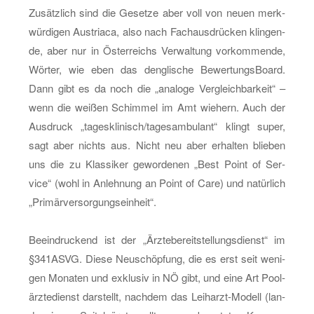
Zu­sätz­lich sind die Ge­set­ze aber voll von neuen merk­
wür­di­gen Aus­tria­ca, also nach Fach­aus­drü­cken klin­gen­
de, aber nur in Ös­ter­reichs Ver­wal­tung vor­kom­men­de,
Wör­ter, wie eben das deng­li­sche Be­wer­tungs­Board.
Dann gibt es da noch die „ana­lo­ge Ver­gleich­bar­keit“ –
wenn die wei­ßen Schim­mel im Amt wie­hern. Auch der
Aus­druck „ta­ges­kli­nisch/ta­gesam­bu­lant“ klingt super,
sagt aber nichts aus. Nicht neu aber er­hal­ten blie­ben
uns die zu Klas­si­ker ge­wor­de­nen „Best Point of Ser­
vice“ (wohl in An­leh­nung an Point of Care) und na­tür­lich
„Pri­mär­ver­sor­gungs­ein­heit“.
Be­ein­dru­ckend ist der „Ärz­te­be­reit­stel­lungs­dienst“ im
§341AS­VG. Diese Neu­schöp­fung, die es erst seit we­ni­
gen Mo­na­ten und ex­klu­siv in NÖ gibt, und eine Art Poo­l­
ärz­te­dienst dar­stellt, nach­dem das Leih­arzt-Mo­dell (lan­