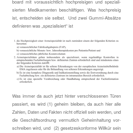
board mit vor­aus­sicht­lich hoch­prei­si­gen und spe­zia­li­
sier­ten Me­di­ka­men­ten be­schäf­ti­gen. Was hoch­prei­sig
ist, ent­schei­den sie selbst. Und zwei Gum­mi-Ab­sät­ze
de­fi­nie­ren was „spe­zia­li­siert“ ist
Was immer da auch jetzt hin­ter ver­schlos­se­nen Türen
pas­siert, es wird (1) ge­heim blei­ben, da auch hier alle
Zah­len, Daten und Fak­ten nicht of­fi­zi­ell sein wer­den, und
die Ge­schäfts­ord­nung ver­mut­lich Ge­heim­hal­tung vor­
schrei­ben wird, und (2) ge­set­zes­kon­for­me Will­kür sein