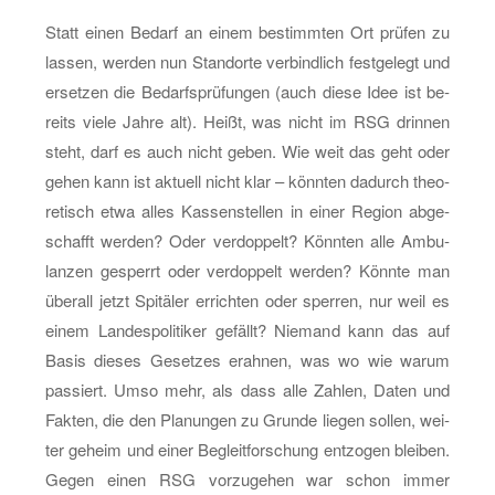
Statt einen Be­darf an einem be­stimm­ten Ort prü­fen zu
las­sen, wer­den nun Stand­or­te ver­bind­lich fest­ge­legt und
er­set­zen die Be­darfs­prü­fun­gen (auch diese Idee ist be­
reits viele Jahre alt). Heißt, was nicht im RSG drin­nen
steht, darf es auch nicht geben. Wie weit das geht oder
gehen kann ist ak­tu­ell nicht klar – könn­ten da­durch theo­
re­tisch etwa alles Kas­sen­stel­len in einer Re­gi­on ab­ge­
schafft wer­den? Oder ver­dop­pelt? Könn­ten alle Am­bu­
lan­zen ge­sperrt oder ver­dop­pelt wer­den? Könn­te man
über­all jetzt Spi­tä­ler er­rich­ten oder sper­ren, nur weil es
einem Lan­des­po­li­ti­ker ge­fällt? Nie­mand kann das auf
Basis die­ses Ge­set­zes er­ah­nen, was wo wie warum
pas­siert. Umso mehr, als dass alle Zah­len, Daten und
Fak­ten, die den Pla­nun­gen zu Grun­de lie­gen sol­len, wei­
ter ge­heim und einer Be­gleit­for­schung ent­zo­gen blei­ben.
Gegen einen RSG vor­zu­ge­hen war schon immer