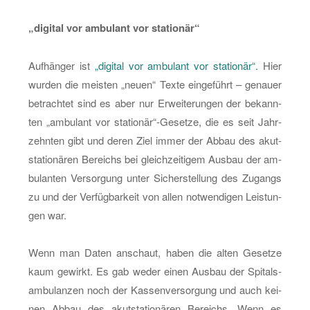
„di­gi­tal vor am­bu­lant vor sta­tio­när“
Auf­hän­ger ist
„di­gi­tal vor am­bu­lant vor sta­tio­när“.
Hier
wur­den die meis­ten „neuen“ Texte ein­ge­führt – ge­nau­er
be­trach­tet sind es aber nur Er­wei­te­run­gen der be­kann­
ten „am­bu­lant vor sta­tio­när“-Ge­set­ze, die es seit Jahr­
zehn­ten gibt und deren Ziel immer der Abbau des akut­
sta­tio­nä­ren Be­reichs bei gleich­zei­ti­gem Aus­bau der am­
bu­lan­ten Ver­sor­gung unter Si­cher­stel­lung des Zu­gangs
zu und der Ver­füg­bar­keit von allen not­wen­di­gen Leis­tun­
gen war.
Wenn man Daten an­schaut, haben die alten Ge­set­ze
kaum ge­wirkt. Es gab weder einen Aus­bau der Spi­tals­
am­bu­lan­zen noch der Kas­sen­ver­sor­gung und auch kei­
nen Abbau des akut­sta­tio­nä­ren Be­reichs. Wenn es