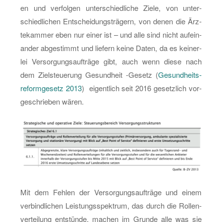
en und ver­fol­gen un­ter­schied­li­che Ziele, von un­ter­
schied­li­chen Ent­schei­dungs­trä­gern, von denen die Ärz­
te­kam­mer eben nur einer ist – und alle sind nicht auf­ein­
an­der ab­ge­stimmt und lie­fern keine Daten, da es kei­ner­
lei Ver­sor­gungs­auf­trä­ge gibt, auch wenn diese nach
dem Ziel­steue­rung Ge­sund­heit -Ge­setz (
Ge­sund­heits­
re­form­ge­setz 2013
) ei­gent­lich seit 2016 ge­setz­lich vor­
ge­schrie­ben wären.
Mit dem Feh­len der Ver­sor­gungs­auf­trä­ge und einem
ver­bind­li­chen Leis­tungs­spek­trum, das durch die Rol­len­
ver­tei­lung ent­stün­de, ma­chen im Grun­de alle was sie