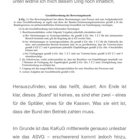
unten widme ich mich die­sem Ding noch in­halt­lich.
Her­aus­zu­fin­den, was das heißt, dau­ert. Am Ende ist
klar, die­ses „Board“ ist kei­nes, es sind eher zwei – eines
für die Spi­tä­ler, eines für die Kas­sen. Was sie eint ist,
dass der Bund den Be­trieb zah­len muss.
Im Grun­de ist das KaKuG mitt­ler­wei­le ge­nau­so un­les­bar
wie das ASVG – er­schwe­rend kommt je­doch hinzu,