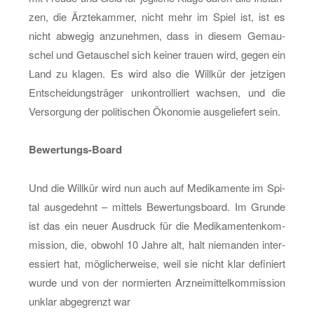
zen, die Ärz­te­kam­mer, nicht mehr im Spiel ist, ist es
nicht ab­we­gig an­zu­neh­men, dass in die­sem Ge­mau­
schel und Ge­tau­schel sich kei­ner trau­en wird, gegen ein
Land zu kla­gen. Es wird also die Will­kür der jet­zi­gen
Ent­schei­dungs­trä­ger un­kon­trol­liert wach­sen, und die
Ver­sor­gung der po­li­ti­schen Öko­no­mie aus­ge­lie­fert sein.
Be­wer­tungs-Board
Und die Will­kür wird nun auch auf Me­di­ka­men­te im Spi­
tal aus­ge­dehnt – mit­tels Be­wer­tungs­board. Im Grun­de
ist das ein neuer Aus­druck für die Me­di­ka­men­ten­kom­
mis­si­on, die, ob­wohl 10 Jahre alt, halt nie­man­den in­ter­
es­siert hat, mög­li­cher­wei­se, weil sie nicht klar de­fi­niert
wurde und von der nor­mier­ten Arz­nei­mit­tel­kom­mis­si­on
un­klar ab­ge­grenzt war