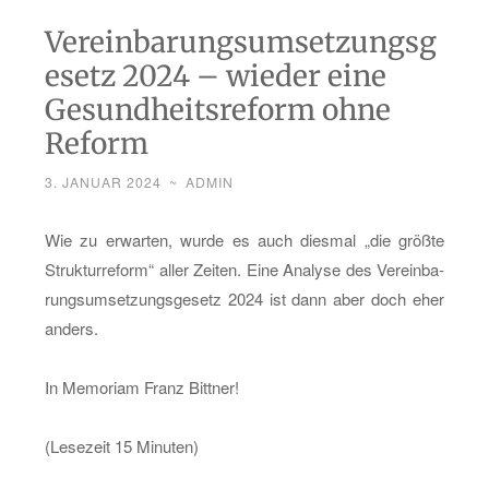
Vereinbarungsumsetzungsg
esetz 2024 – wieder eine
Gesundheitsreform ohne
Reform
3. JANUAR 2024
~
ADMIN
Wie zu er­war­ten, wurde es auch dies­mal „die größ­te
Struk­tur­re­form“ aller Zei­ten. Eine Ana­ly­se des Ver­ein­ba­
rungs­um­set­zungs­ge­setz 2024 ist dann aber doch eher
an­ders.
In Me­mo­ri­am Franz Bitt­ner!
(Le­se­zeit 15 Mi­nu­ten)