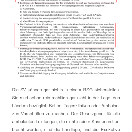
Die SV kön­nen gar nichts in einem RSG si­cher­stel­len.
Sie sind schon rein recht­lich gar nicht in der Lage, den
Län­dern be­züg­lich Bet­ten, Ta­ges­kli­ni­ken oder Am­bu­lan­
zen Vor­schrif­ten zu ma­chen. Der Ge­setz­ge­ber für alle
am­bu­lan­ten Leis­tun­gen, die nicht in einer Kas­sen­or­di er­
bracht wer­den, sind die Land­ta­ge, und die Exe­ku­ti­ve