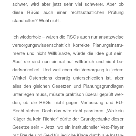
schwer, wird aber jetzt sehr viel schwe­rer. Aber ob
diese RSGs auch einer rechts­staat­li­chen Prü­fung
stand­hal­ten? Wohl nicht.
Ich wie­der­ho­le – wären die RSGs auch nur an­satz­wei­se
ver­sor­gungs­wis­sen­schaft­lich kor­rek­te Pla­nungs­in­stru­
men­te und nicht Will­kür­ak­te, würde die Idee gut sein.
Aber sie sind nun ein­mal nur will­kür­lich und nicht be­
darfs­ori­en­tiert. Und weil eben die Ver­sor­gung in jedem
Win­kel Ös­ter­reichs der­ar­tig un­ter­schied­lich ist, aber
alles den glei­chen Ge­set­zen und Pla­nungs­grund­la­gen
un­ter­lie­gen muss, müss­te prak­tisch über­all ge­prüft wer­
den, ob die RSGs nicht gegen Ver­fas­sung und EU-
Recht ste­hen. Doch das wird nicht pas­sie­ren. „Wo kein
Klä­ger da kein Rich­ter“ dürf­te der Grund­ge­dan­ke die­ser
Ge­set­ze sein – Jetzt, wo ein In­sti­tu­tio­nel­ler Ve­to-Play­er
mit Freu­de und Geld für jeg­li­che Klage durch alle In­stan­