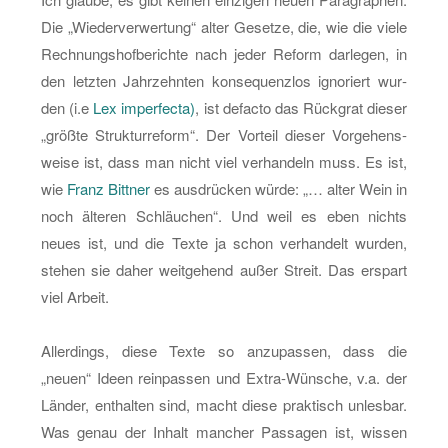
heits­
Die „Wie­der­ver­wer­tung“ alter Ge­set­ze, die, wie die viele
re­
Rech­nungs­hof­be­rich­te nach jeder Re­form dar­le­gen, in
form
den letz­ten Jahr­zehn­ten kon­se­quenz­los igno­riert wur­
ohne
den (i.e
Lex im­per­fec­ta)
, ist de­fac­to das Rück­grat die­ser
Re­
„größ­te Struk­tur­re­form“. Der Vor­teil die­ser Vor­ge­hens­
form
wei­se ist, dass man nicht viel ver­han­deln muss. Es ist,
wie
Franz Bitt­ner
es aus­drü­cken würde: „… alter Wein in
noch äl­te­ren Schläu­chen“. Und weil es eben nichts
neues ist, und die Texte ja schon ver­han­delt wur­den,
ste­hen sie daher weit­ge­hend außer Streit. Das er­spart
viel Ar­beit.
Al­ler­dings, diese Texte so an­zu­pas­sen, dass die
„neuen“ Ideen rein­pas­sen und Ex­tra-Wün­sche, v.a. der
Län­der, ent­hal­ten sind, macht diese prak­tisch un­les­bar.
Was genau der In­halt man­cher Pas­sa­gen ist, wis­sen