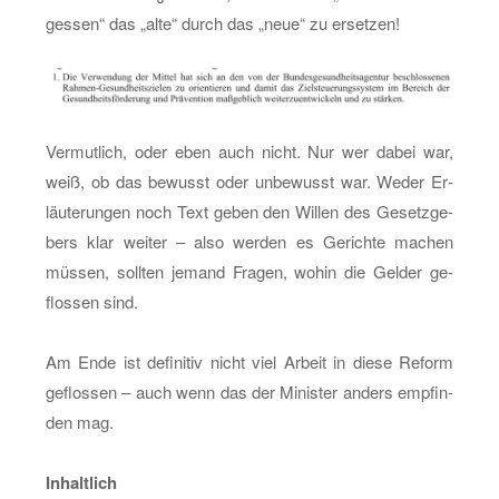
ges­sen“ das „alte“ durch das „neue“ zu er­set­zen!
Ver­mut­lich, oder eben auch nicht. Nur wer dabei war,
weiß, ob das be­wusst oder un­be­wusst war. Weder Er­
läu­te­run­gen noch Text geben den Wil­len des Ge­setz­ge­
bers klar wei­ter – also wer­den es Ge­rich­te ma­chen
müs­sen, soll­ten je­mand Fra­gen, wohin die Gel­der ge­
flos­sen sind.
Am Ende ist de­fi­ni­tiv nicht viel Ar­beit in diese Re­form
ge­flos­sen – auch wenn das der Mi­nis­ter an­ders emp­fin­
den mag.
In­halt­lich