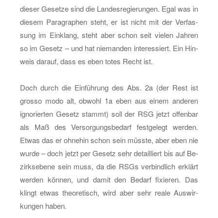
die­ser Ge­set­ze sind die Lan­des­re­gie­run­gen. Egal was in
die­sem Pa­ra­gra­phen steht, er ist nicht mit der Ver­fas­
sung im Ein­klang, steht aber schon seit vie­len Jah­ren
so im Ge­setz – und hat nie­man­den in­ter­es­siert. Ein Hin­
weis dar­auf, dass es eben totes Recht ist.
Doch durch die Ein­füh­rung des Abs. 2a (der Rest ist
gros­so modo alt, ob­wohl 1a eben aus einem an­de­ren
igno­rier­ten Ge­setz stammt) soll der RSG jetzt of­fen­bar
als Maß des Ver­sor­gungs­be­darf fest­ge­legt wer­den.
Etwas das er oh­ne­hin schon sein müss­te, aber eben nie
wurde – doch jetzt per Ge­setz sehr de­tail­liert bis auf Be­
zirks­ebe­ne sein muss, da die RSGs ver­bind­lich er­klärt
wer­den kön­nen, und damit den Be­darf fi­xie­ren. Das
klingt etwas theo­re­tisch, wird aber sehr reale Aus­wir­
kun­gen haben.