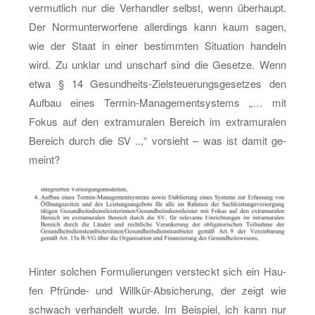
ver­mut­lich nur die Ver­hand­ler selbst, wenn über­haupt.
Der Nor­mun­ter­wor­fe­ne al­ler­dings kann kaum sagen,
wie der Staat in einer be­stimm­ten Si­tua­ti­on han­deln
wird. Zu un­klar und un­scharf sind die Ge­set­ze. Wenn
etwa § 14 Ge­sund­heits-Ziel­steue­rungs­ge­set­zes den
Auf­bau eines Ter­min-Ma­nage­ment­sys­tems „… mit
Fokus auf den ex­tra­mu­ra­len Be­reich im ex­tra­mu­ra­len
Be­reich durch die SV ..,“ vor­sieht – was ist damit ge­
meint?
Hin­ter sol­chen For­mu­lie­run­gen ver­steckt sich ein Hau­
fen Pfrün­de- und Will­kür-Ab­si­che­rung, der zeigt wie
schwach ver­han­delt wurde. Im Bei­spiel, ich kann nur