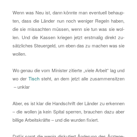
Wenn was Neu ist, dann könn­te man even­tu­ell be­haup­
ten, dass die Län­der nun noch we­ni­ger Re­geln haben,
die sie miss­ach­ten müs­sen, wenn sie tun was sie wol­
len. Und die Kas­sen krie­gen jetzt erst­ma­lig di­rekt zu­
sätz­li­ches Steu­er­geld, um eben das zu ma­chen was sie
wol­len.
Wo genau die vom Mi­nis­ter zi­tier­te „viele Ar­beit“ lag und
wo der
Tisch
steht, an dem jetzt alle zu­sam­men­sit­zen
– un­klar
Aber, es ist klar die Hand­schrift der Län­der zu er­ken­nen
– die wol­len ja kein Spi­tal sper­ren, brau­chen dazu aber
bil­li­ge Ar­beits­kräf­te – und die wur­den fi­xiert.
Dafür sorgt die wenig dis­ku­tiert Än­de­rung des Ärz­te­ge­