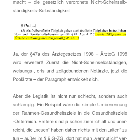
macht – die ge­setz­lich ver­ord­ne­te Nicht-Schein­selb­
stän­dig­keits-Selb­stän­dig­keit
Ja, der §47a des Ärz­te­ge­set­zes 1998 – Ärz­teG 1998
wird er­wei­tert! Zu­erst die Nicht-Schein­selb­stän­di­gen,
wei­sungs-, orts und zeit­ge­bun­de­nen Not­ärz­te, jetzt die
Poo­l­ärz­te – der Pa­ra­graph ent­wi­ckelt sich.
Aber die Le­gis­tik ist nicht nur schlecht, son­dern auch
schlam­pig. Ein Bei­spiel wäre die sim­ple Um­be­nen­nung
der Rah­men-Ge­sund­heits­zie­le in die Ge­sund­heits­zie­le
-Ös­ter­reich. Ers­te­re sind ja schon ziem­lich alt und un­er­
reicht, die „neuen“ haben daher nichts mit den „alten“ zu
tun – außer im § 9 G-ZG, dort hat man „ver­mut­lich“ ver­