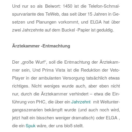
Und nur so als Bei­wort: 1450 ist die Te­le­fon-Schmal­
spur­va­ri­an­te des TeWeb, das seit über 15 Jah­ren in Ge­
set­zen und Pla­nun­gen vor­kommt, und ELGA hat über
zwei Jahr­zehn­te auf dem Bu­ckel -Pa­pier ist ge­dul­dig.
Ärz­te­kam­mer -Ent­mach­tung
Der „große Wurf“, soll die Ent­mach­tung der Ärz­te­kam­
mer sein, Und Prima Vista ist die Re­duk­ti­on der Ve­to-
Play­er in der am­bu­lan­ten Ver­sor­gung tat­säch­lich etwas
rich­ti­ges. Nicht we­ni­ges wurde auch, aber eben nicht
nur, durch die Ärz­te­kam­mer ver­hin­dert – etwa die Ein­
füh­rung von PHC, die über ein
Jahr­zehnt
mit Welt­un­ter­
gangs­sze­na­ri­en be­kämpft wurde (und auch noch wird,
jetzt halt ein biss­chen we­ni­ger dra­ma­tisch) oder ELGA ,
die ein
Spuk
wäre, der uns bloß stellt.