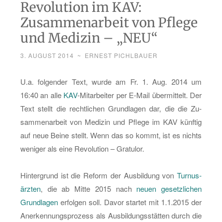
Revolution im KAV:
Zusammenarbeit von Pflege
und Medizin – „NEU“
3. AUGUST 2014
~
ERNEST PICHLBAUER
U.a. fol­gen­der Text, wurde am Fr. 1. Aug. 2014 um
16:40 an alle
KAV
-Mit­ar­bei­ter per E-Mail über­mit­telt. Der
Text stellt die recht­li­chen Grund­la­gen dar, die die Zu­
sam­men­ar­beit von Me­di­zin und Pfle­ge im KAV künf­tig
auf neue Beine stellt. Wenn das so kommt, ist es nichts
we­ni­ger als eine Re­vo­lu­ti­on – Gra­tu­lor.
Hin­ter­grund ist die Re­form der Aus­bil­dung von
Tur­nus­
ärz­ten
, die ab Mitte 2015 nach
neuen ge­setz­li­chen
Grund­la­gen
er­fol­gen soll. Davor star­tet mit 1.1.2015 der
An­er­ken­nungs­pro­zess als Aus­bil­dungs­stät­ten durch die