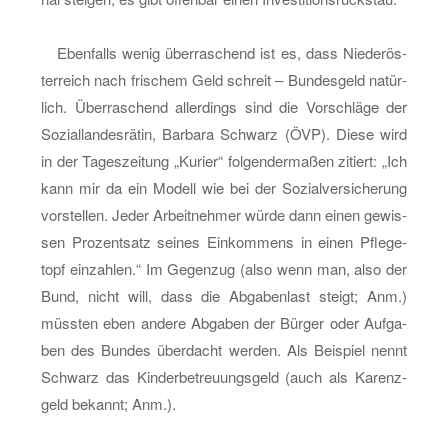
–
ein
Eben­falls wenig über­ra­schend ist es, dass Nie­der­ös­
Vor­
ter­reich nach fri­schem Geld schreit – Bun­des­geld na­tür­
schlag
lich. Über­ra­schend al­ler­dings sind die Vor­schlä­ge der
aus
So­zi­al­lan­des­rä­tin, Bar­ba­ra Schwarz (ÖVP). Diese wird
Nie­
in der Ta­ges­zei­tung „Ku­rier“ fol­gen­der­ma­ßen zi­tiert: „Ich
der­
kann mir da ein Mo­dell wie bei der So­zi­al­ver­si­che­rung
ös­
vor­stel­len. Jeder Ar­beit­neh­mer würde dann einen ge­wis­
ter­
sen Pro­zent­satz sei­nes Ein­kom­mens in einen Pfle­ge­
reich
topf ein­zah­len.“ Im Ge­gen­zug (also wenn man, also der
Bund, nicht will, dass die Ab­ga­ben­last steigt; Anm.)
müss­ten eben an­de­re Ab­ga­ben der Bür­ger oder Auf­ga­
ben des Bun­des über­dacht wer­den. Als Bei­spiel nennt
Schwarz das Kin­der­be­treu­ungs­geld (auch als Ka­renz­
geld be­kannt; Anm.).