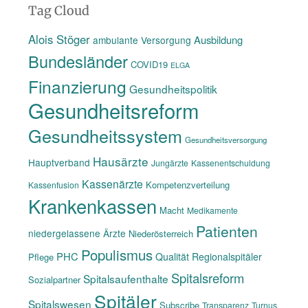
Tag Cloud
Alois Stöger
Ausbildung
ambulante Versorgung
Bundesländer
COVID19
ELGA
Finanzierung
Gesundheitspolitik
Gesundheitsreform
Gesundheitssystem
Gesundheitsversorgung
Hausärzte
Hauptverband
Jungärzte
Kassenentschuldung
Kassenärzte
Kompetenzverteilung
Kassenfusion
Krankenkassen
Macht
Medikamente
Patienten
niedergelassene Ärzte
Niederösterreich
Populismus
PHC
Qualität
Regionalspitäler
Pflege
Spitalsreform
Spitalsaufenthalte
Sozialpartner
Spitäler
Spitalswesen
Subscribe
Transparenz
Turnus