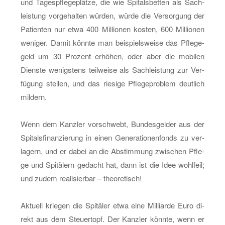
und Ta­ges­pfle­ge­plät­ze, die wie Spi­tals­bet­ten als Sach­
leis­tung vor­ge­hal­ten wür­den, würde die Ver­sor­gung der
Pa­ti­en­ten nur etwa 400 Mil­lio­nen kos­ten, 600 Mil­lio­nen
we­ni­ger. Damit könn­te man bei­spiels­wei­se das Pfle­ge­
geld um 30 Pro­zent er­hö­hen, oder aber die mo­bi­len
Diens­te we­nigs­tens teil­wei­se als Sach­leis­tung zur Ver­
fü­gung stel­len, und das rie­si­ge Pfle­ge­pro­blem deut­lich
mil­dern.
Wenn dem Kanz­ler vor­schwebt, Bun­des­gel­der aus der
Spi­tals­fi­nan­zie­rung in einen Ge­ne­ra­tio­nen­fonds zu ver­
la­gern, und er dabei an die Ab­stim­mung zwi­schen Pfle­
ge und Spi­tä­lern ge­dacht hat, dann ist die Idee wohl­feil;
und zudem rea­li­sier­bar – theo­re­tisch!
Ak­tu­ell krie­gen die Spi­tä­ler etwa eine Mil­li­ar­de Euro di­
rekt aus dem Steu­er­topf. Der Kanz­ler könn­te, wenn er