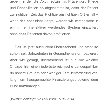
geben, in der die Akut­me­di­zin mit Prä­ven­ti­on, Pfle­ge
und Re­ha­bi­li­ta­ti­on so ab­ge­stimmt ist, dass der Pa­ti­ent
zur rich­ti­gen Zeit das Rich­ti­ge am rich­ti­gen Ort er­hält –
wenn das aber nicht klappt, wer­den wir immer mehr in
ein immer in­ef­fek­ti­ver wer­den­des Sys­tem ein­zah­len,
ohne dass Pa­ti­en­ten davon pro­fi­tier­ten.
Das ist jetzt auch nicht über­ra­schend und steht so
schon seit Jahr­zehn­ten in Ge­sund­heits­re­form­pa­pie­ren.
Aber wie ge­sagt, über­ra­schend ist nur, mit wel­cher
Chuz­pe hier eine nie­der­ös­ter­rei­chi­sche Lan­des­po­li­ti­ke­
rin hö­he­re Steu­ern oder we­ni­ger Fa­mi­li­en­för­de­rung ver­
langt, um haus­ge­mach­te Fi­nan­zie­rungs­pro­ble­me dem
Bund um­zu­hän­gen.
„Wie­ner Zei­tung“ Nr. 095 vom 15.05.2014