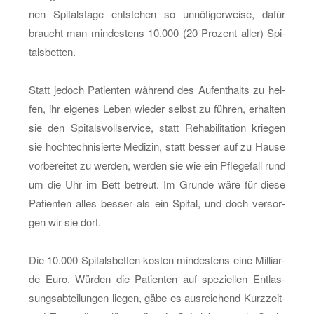
nen Spi­tals­ta­ge ent­ste­hen so un­nö­ti­ger­wei­se, dafür
braucht man min­des­tens 10.000 (20 Pro­zent aller) Spi­
tals­bet­ten.
Statt je­doch Pa­ti­en­ten wäh­rend des Auf­ent­halts zu hel­
fen, ihr ei­ge­nes Leben wie­der selbst zu füh­ren, er­hal­ten
sie den Spi­tals­voll­ser­vice, statt Re­ha­bi­li­ta­ti­on krie­gen
sie hoch­tech­ni­sier­te Me­di­zin, statt bes­ser auf zu Hause
vor­be­rei­tet zu wer­den, wer­den sie wie ein Pfle­ge­fall rund
um die Uhr im Bett be­treut. Im Grun­de wäre für diese
Pa­ti­en­ten alles bes­ser als ein Spi­tal, und doch ver­sor­
gen wir sie dort.
Die 10.000 Spi­tals­bet­ten kos­ten min­des­tens eine Mil­li­ar­
de Euro. Wür­den die Pa­ti­en­ten auf spe­zi­el­len Ent­las­
sungs­ab­tei­lun­gen lie­gen, gäbe es aus­rei­chend Kurz­zeit-