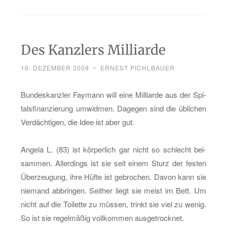
Des Kanzlers Milliarde
16. DEZEMBER 2009
~
ERNEST PICHLBAUER
Bun­des­kanz­ler Fay­mann will eine Mil­li­ar­de aus der Spi­
tals­fi­nan­zie­rung um­wid­men. Da­ge­gen sind die üb­li­chen
Ver­däch­ti­gen, die Idee ist aber gut.
An­ge­la L. (83) ist kör­per­lich gar nicht so schlecht bei­
sam­men. Al­ler­dings ist sie seit einem Sturz der fes­ten
Über­zeu­gung, ihre Hüfte ist ge­bro­chen. Davon kann sie
nie­mand ab­brin­gen. Seit­her liegt sie meist im Bett. Um
nicht auf die Toi­let­te zu müs­sen, trinkt sie viel zu wenig.
So ist sie re­gel­mä­ßig voll­kom­men aus­ge­trock­net.