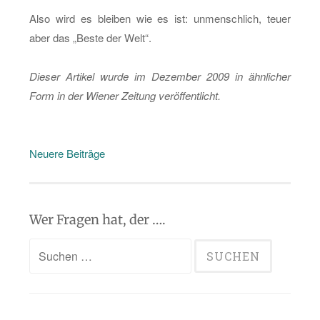
Also wird es blei­ben wie es ist: un­mensch­lich, teuer
aber das „Beste der Welt“.
Die­ser Ar­ti­kel wurde im De­zem­ber 2009 in ähn­li­cher
Form in der Wie­ner Zei­tung ver­öf­fent­licht.
Beitragsnavigation
Neuere Beiträge
Wer Fragen hat, der ….
Suchen
nach: