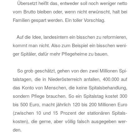
Über­setzt heißt das, ent­we­der soll noch we­ni­ger netto
vom Brut­to blei­ben oder, wenn nicht er­wünscht, halt bei
Fa­mi­li­en ge­spart wer­den. Ein tol­ler Vor­schlag.
Auf die Idee, lan­des­in­tern ein biss­chen zu re­for­mie­ren,
kommt man nicht. Also zum Bei­spiel ein biss­chen we­ni­
ger Spi­tä­ler, dafür mehr Pfle­ge­hei­me zu bauen.
So grob ge­schätzt, gehen von den zwei Mil­lio­nen Spi­
tals­ta­gen, die in Nie­der­ös­ter­reich an­fal­len, 400.000 auf
das Konto von Men­schen, die keine Spi­tals­be­hand­lung,
son­dern Pfle­ge brau­chen. So ein Spi­tals­tag kos­tet 300
bis 500 Euro, macht jähr­lich 120 bis 200 Mil­lio­nen Euro
(zwi­schen 10 und 15 Pro­zent der sta­tio­nä­ren Spi­tals­
kos­ten), die gerne, aber völ­lig falsch aus­ge­ge­ben wer­
den.