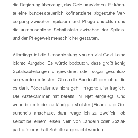
die Re­gie­rung über­zeugt, das Geld um­wid­men. Er könn­
te eine bun­des­steu­er­lich ko­fi­nan­zier­te ab­ge­stuf­te Ver­
sor­gung zwi­schen Spi­tä­lern und Pfle­ge an­sto­ßen und
die un­mensch­li­che Schnitt­stel­le zwi­schen der Spi­tals-
und der Pfle­ge­welt mensch­li­cher ge­stal­ten.
Al­ler­dings ist die Um­schich­tung von so viel Geld keine
leich­te Auf­ga­be. Es würde be­deu­ten, dass groß­flä­chig
Spi­tals­ab­tei­lun­gen um­ge­wid­met oder sogar ge­schlos­
sen wer­den müss­ten. Ob da die Bun­des­län­der, ohne die
es dank Fö­de­ra­lis­mus nicht geht, mit­ge­hen, ist frag­lich.
Die Ärz­te­kam­mer hat be­reits ihr Njet ein­ge­legt. Und
wenn ich mir die zu­stän­di­gen Mi­nis­ter (Fi­nanz und Ge­
sund­heit) an­schaue, dann wage ich zu zwei­feln, ob
selbst bei einem lei­sen Nein von Län­dern oder So­zi­al­
part­nern ernst­haft Schrit­te an­ge­dacht wer­den.