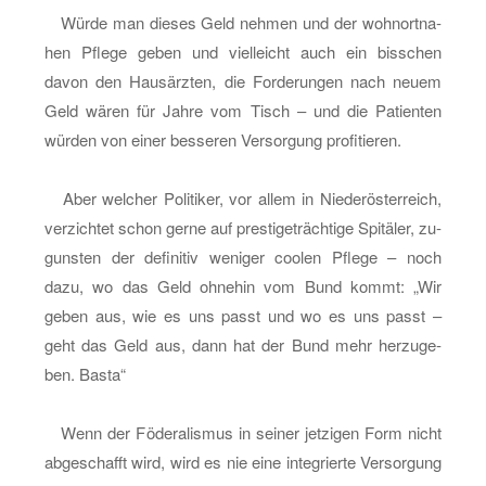
Würde man die­ses Geld neh­men und der wohn­ort­na­
hen Pfle­ge geben und viel­leicht auch ein biss­chen
davon den Haus­ärz­ten, die For­de­run­gen nach neuem
Geld wären für Jahre vom Tisch – und die Pa­ti­en­ten
wür­den von einer bes­se­ren Ver­sor­gung pro­fi­tie­ren.
Aber wel­cher Po­li­ti­ker, vor allem in Nie­der­ös­ter­reich,
ver­zich­tet schon gerne auf pres­ti­ge­träch­ti­ge Spi­tä­ler, zu­
guns­ten der de­fi­ni­tiv we­ni­ger coo­len Pfle­ge – noch
dazu, wo das Geld oh­ne­hin vom Bund kommt: „Wir
geben aus, wie es uns passt und wo es uns passt –
geht das Geld aus, dann hat der Bund mehr her­zu­ge­
ben. Basta“
Wenn der Fö­de­ra­lis­mus in sei­ner jet­zi­gen Form nicht
ab­ge­schafft wird, wird es nie eine in­te­grier­te Ver­sor­gung