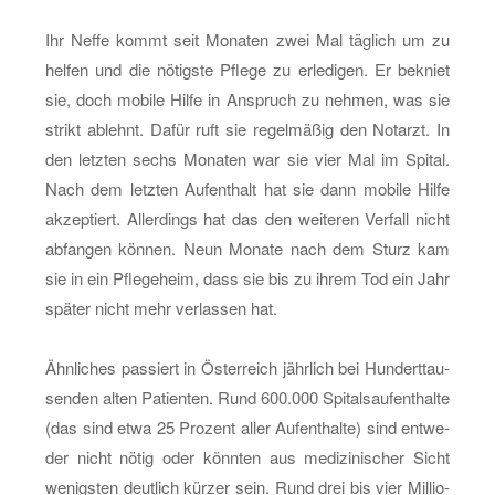
Ihr Neffe kommt seit Mo­na­ten zwei Mal täg­lich um zu
hel­fen und die nö­tigs­te Pfle­ge zu er­le­di­gen. Er be­kniet
sie, doch mo­bi­le Hilfe in An­spruch zu neh­men, was sie
strikt ab­lehnt. Dafür ruft sie re­gel­mä­ßig den Not­arzt. In
den letz­ten sechs Mo­na­ten war sie vier Mal im Spi­tal.
Nach dem letz­ten Auf­ent­halt hat sie dann mo­bi­le Hilfe
ak­zep­tiert. Al­ler­dings hat das den wei­te­ren Ver­fall nicht
ab­fan­gen kön­nen. Neun Mo­na­te nach dem Sturz kam
sie in ein Pfle­ge­heim, dass sie bis zu ihrem Tod ein Jahr
spä­ter nicht mehr ver­las­sen hat.
Ähn­li­ches pas­siert in Ös­ter­reich jähr­lich bei Hun­dert­tau­
sen­den alten Pa­ti­en­ten. Rund 600.000 Spi­tals­auf­ent­hal­te
(das sind etwa 25 Pro­zent aller Auf­ent­hal­te) sind ent­we­
der nicht nötig oder könn­ten aus me­di­zi­ni­scher Sicht
we­nigs­ten deut­lich kür­zer sein. Rund drei bis vier Mil­lio­