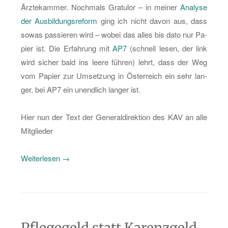
Ärz­te­kam­mer. Noch­mals Gra­tu­lor – in mei­ner
Ana­ly­se
der Aus­bil­dungs­re­form
ging ich nicht davon aus, dass
sowas pas­sie­ren wird – wobei das alles bis dato nur Pa­
pier ist. Die Er­fah­rung mit
AP7
(schnell lesen, der link
wird si­cher bald ins leere füh­ren) lehrt, dass der Weg
vom Pa­pier zur Um­set­zung in Ös­ter­reich ein sehr lan­
ger, bei AP7 ein un­end­lich lan­ger ist.
Hier nun der Text der Ge­ne­ral­di­rek­ti­on des KAV an alle
Mit­glie­der
„Re­
Wei­ter­le­sen
→
vo­
lu­
ti­
on
Pflegegeld statt Karenzgeld
im