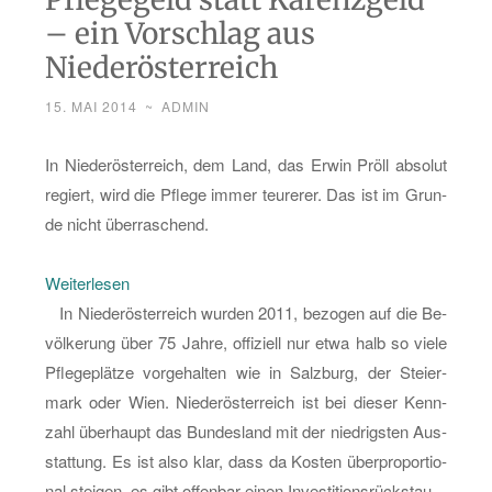
KAV:
– ein Vorschlag aus
Zu­
Niederösterreich
sam­
15. MAI 2014
~
ADMIN
men­
ar­
In Nie­der­ös­ter­reich, dem Land, das Erwin Pröll ab­so­lut
beit
re­giert, wird die Pfle­ge immer teu­re­rer. Das ist im Grun­
von
de nicht über­ra­schend.
Pfle­
ge
:
Wei­ter­le­sen
und
Pfle­
In Nie­der­ös­ter­reich wur­den 2011, be­zo­gen auf die Be­
Me­
ge­
völ­ke­rung über 75 Jahre, of­fi­zi­ell nur etwa halb so viele
di­
geld
Pfle­ge­plät­ze vor­ge­hal­ten wie in Salz­burg, der Stei­er­
zin
statt
mark oder Wien. Nie­der­ös­ter­reich ist bei die­ser Kenn­
–
Ka­
zahl über­haupt das Bun­des­land mit der nied­rigs­ten Aus­
„NEU““
renz­
stat­tung. Es ist also klar, dass da Kos­ten über­pro­por­tio­
geld
nal stei­gen, es gibt of­fen­bar einen In­ves­ti­ti­ons­rück­stau.