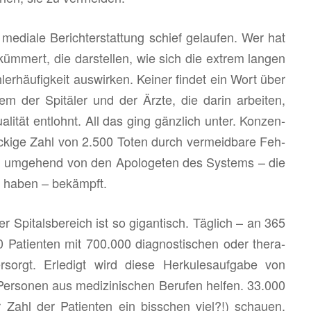
me­dia­le Be­richt­er­stat­tung schief ge­lau­fen. Wer hat
üm­mert, die dar­stel­len, wie sich die ex­trem lan­gen
­ler­häu­fig­keit aus­wir­ken. Kei­ner fin­det ein Wort über
tem der Spi­tä­ler und der Ärzte, die darin ar­bei­ten,
­li­tät ent­lohnt. All das ging gänz­lich unter. Kon­zen­
­cki­ge Zahl von 2.500 Toten durch ver­meid­ba­re Feh­
 um­ge­hend von den Apo­lo­ge­ten des Sys­tems – die
n haben – be­kämpft.
er Spi­tals­be­reich ist so gi­gan­tisch. Täg­lich – an 365
a­ti­en­ten mit 700.000 dia­gnos­ti­schen oder the­ra­
­sorgt. Er­le­digt wird diese Her­ku­les­auf­ga­be von
­so­nen aus me­di­zi­ni­schen Be­ru­fen hel­fen. 33.000
 Zahl der Pa­ti­en­ten ein biss­chen viel?!) schau­en,