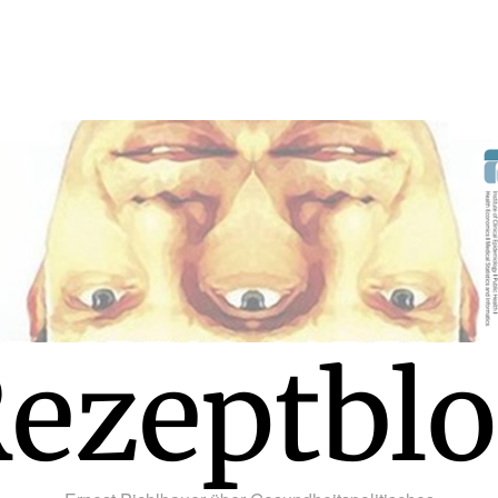
ezeptbl