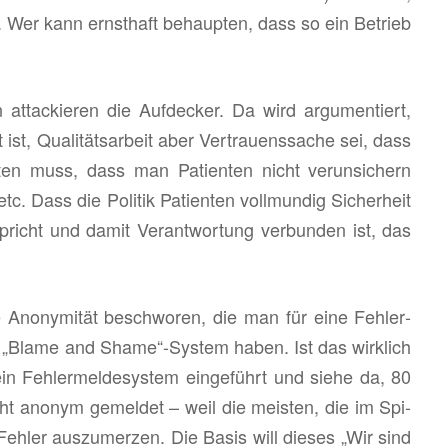
ren. Wer kann ernst­haft be­haup­ten, dass so ein Be­trieb
at­ta­ckie­ren die Auf­de­cker. Da wird ar­gu­men­tiert,
ist, Qua­li­täts­ar­beit aber Ver­trau­ens­sa­che sei, dass
en muss, dass man Pa­ti­en­ten nicht ver­un­si­chern
. Dass die Po­li­tik Pa­ti­en­ten voll­mun­dig Si­cher­heit
r­spricht und damit Ver­ant­wor­tung ver­bun­den ist, das
An­ony­mi­tät be­schwo­ren, die man für eine Feh­ler­
in „Blame and Shame“-Sys­tem haben. Ist das wirk­lich
ein Feh­ler­mel­de­sys­tem ein­ge­führt und siehe da, 80
ht an­onym ge­mel­det – weil die meis­ten, die im Spi­
, Feh­ler aus­zu­mer­zen. Die Basis will die­ses „Wir sind