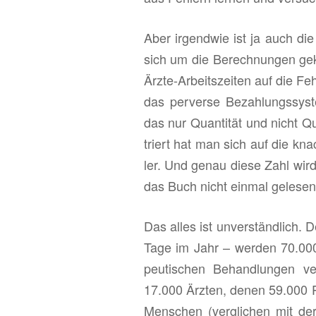
Aber ir­gend­wie ist ja auch die 
sich um die Be­rech­nun­gen ge­k
Ärz­te-Ar­beits­zei­ten auf die Feh
das per­ver­se Be­zah­lungs­sys­
das nur Quan­ti­tät und nicht Qua
triert hat man sich auf die kna
ler. Und genau diese Zahl wird
das Buch nicht ein­mal ge­le­se
Das alles ist un­ver­ständ­lich. D
Tage im Jahr – wer­den 70.000 P
peu­ti­schen Be­hand­lun­gen ver
17.000 Ärz­ten, denen 59.000 Per
Men­schen (ver­gli­chen mit der