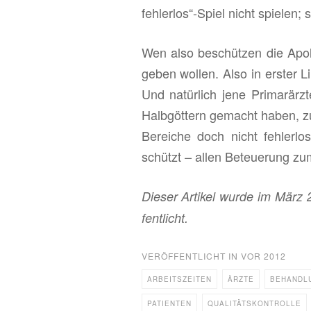
feh­ler­los“-Spiel nicht spie­len;
Wen also be­schüt­zen die Apo­l
ge­ben wol­len. Also in ers­ter 
Und na­tür­lich jene Pri­mar­ärz
Halb­göt­tern ge­macht haben, zu
Be­rei­che doch nicht feh­ler­los
schützt – allen Be­teue­rung zu
Die­ser Ar­ti­kel wurde im März 
fent­licht.
VERÖFFENTLICHT IN
VOR 2012
ARBEITSZEITEN
ÄRZTE
BEHANDL
PATIENTEN
QUALITÄTSKONTROLLE