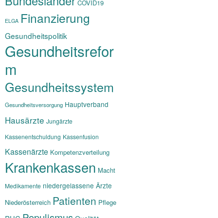
Bundesländer
COVID19
Finanzierung
ELGA
Gesundheitspolitik
Gesundheitsrefor
m
Gesundheitssystem
Hauptverband
Gesundheitsversorgung
Hausärzte
Jungärzte
Kassenentschuldung
Kassenfusion
Kassenärzte
Kompetenzverteilung
Krankenkassen
Macht
niedergelassene Ärzte
Medikamente
Patienten
Niederösterreich
Pflege
Populismus