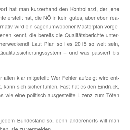
ort hat man kur­zer­hand den Kon­trol­l­arzt, der jene
ich­te er­stellt hat, die NÖ in kein gutes, aber eben rea­
ter­na­tiv wird ein sa­gen­um­wo­be­ner Mas­ter­plan vor­ge­
n kennt, die be­reits die Qua­li­täts­be­rich­te un­ter­
n­er­we­ckend! Laut Plan soll es 2015 so weit sein,
a­li­täts­si­che­rungs­sys­tem – und was pas­siert bis
 allen klar mit­ge­teilt: Wer Feh­ler auf­zeigt wird ent­
t, kann sich si­cher füh­len. Fast hat es den Ein­druck,
wie eine po­li­tisch aus­ge­stell­te Li­zenz zum Töten
 jedem Bun­des­land so, denn an­de­ren­orts will man
chen, sie zu ver­mei­den.