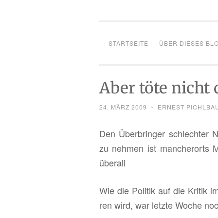
STARTSEITE
ÜBER DIESES BL
Aber töte nicht
24. MÄRZ 2009
~
ERNEST PICHLBA
Den Über­brin­ger schlech­ter N
zu neh­men ist man­cher­orts Ma
über­all
Wie die Po­li­tik auf die Kri­tik 
ren wird, war letz­te Woche noc