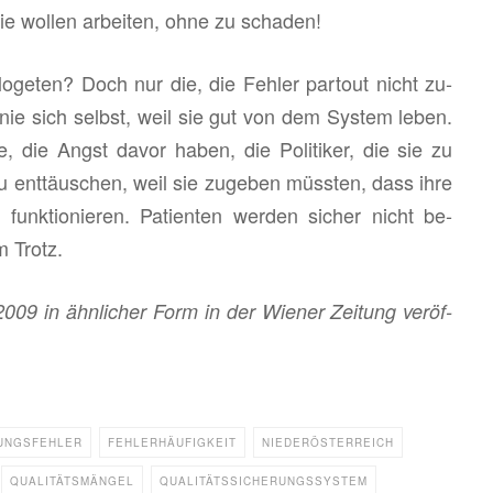
 sie wol­len ar­bei­ten, ohne zu scha­den!
o­ge­ten? Doch nur die, die Feh­ler par­tout nicht zu­
Linie sich selbst, weil sie gut von dem Sys­tem leben.
­te, die Angst davor haben, die Po­li­ti­ker, die sie zu
 ent­täu­schen, weil sie zu­ge­ben müss­ten, dass ihre
 funk­tio­nie­ren. Pa­ti­en­ten wer­den si­cher nicht be­
m Trotz.
2009 in ähn­li­cher Form in der Wie­ner Zei­tung ver­öf­
UNGSFEHLER
FEHLERHÄUFIGKEIT
NIEDERÖSTERREICH
QUALITÄTSMÄNGEL
QUALITÄTSSICHERUNGSSYSTEM