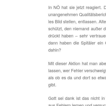
In NÖ hat sie jetzt re­agiert. D
un­an­ge­neh­men Qua­li­täts­be­r
les Bild stel­len, ent­las­sen. Al­
schützt, den nie­mand außer dene
drückt haben – sehr ver­trau­e
dann haben die Spi­tä­ler ein Qu
dahin?
Mit die­ser Ak­ti­on hat man aber
las­sen, wer Feh­ler ver­schweig
als ob es da und dort so etwas 
gibt.
Gott sei dank ist das nicht in
aus Feh­lern ler­nen und ver­su­