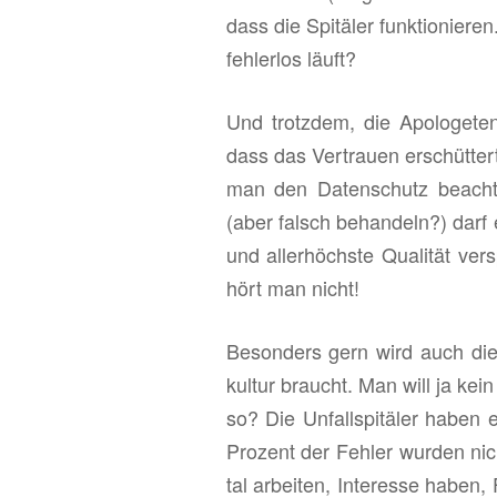
dass die Spi­tä­ler funk­tio­nie­
feh­ler­los läuft?
Und trotz­dem, die Apo­lo­ge­ten 
dass das Ver­trau­en er­schüt­tert 
man den Da­ten­schutz be­ach­t
(aber falsch be­han­deln?) darf etc
und al­ler­höchs­te Qua­li­tät ve
hört man nicht!
Be­son­ders gern wird auch die 
kul­tur braucht. Man will ja ke
so? Die Un­fall­spi­tä­ler haben 
Pro­zent der Feh­ler wur­den nic
tal ar­bei­ten, In­ter­es­se haben