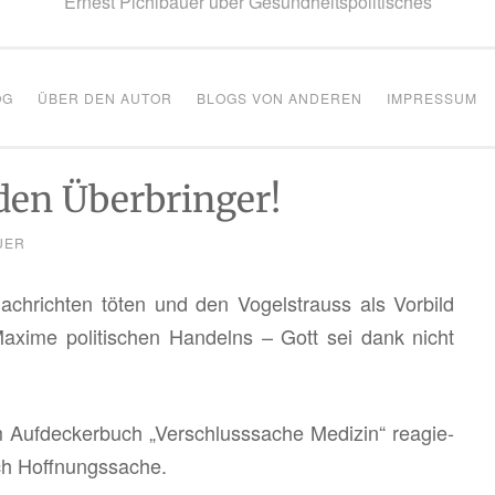
Ernest Pichlbauer über Gesundheitspolitisches
OG
ÜBER DEN AUTOR
BLOGS VON ANDEREN
IMPRESSUM
 den Überbringer!
UER
ach­rich­ten töten und den Vo­gel­strauss als Vor­bild
­xi­me po­li­ti­schen Han­delns – Gott sei dank nicht
im Auf­de­cker­buch „Ver­schluss­sa­che Me­di­zin“ re­agie­
h Hoff­nungs­sa­che.