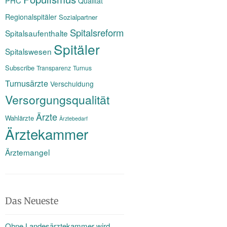
PHC
Qualität
Regionalspitäler
Sozialpartner
Spitalsreform
Spitalsaufenthalte
Spitäler
Spitalswesen
Subscribe
Transparenz
Turnus
Turnusärzte
Verschuldung
Versorgungsqualität
Ärzte
Wahlärzte
Ärztebedarf
Ärztekammer
Ärztemangel
Das Neueste
Ohne Landesärztekammer wird