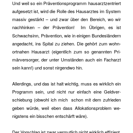
Und weil so ein Prä­ven­ti­ons­pro­gramm haus­arzt­zen­triert
auf­ge­setzt ist, wird die Rolle des Haus­arz­tes im Sys­tem
mas­siv ge­stärkt – und zwar über den Be­reich, wo wir
nach­hin­ken – der Prä­ven­ti­on!
Im Üb­ri­gen, es ist
Schwach­sinn, Prä­ven­ti­on, wie in ei­ni­gen Bun­des­län­dern
an­ge­dacht, ins Spi­tal zu zie­hen. Die ge­hört zum wohn­
ort­na­hen Haus­arzt (ei­gent­lich zum so ge­nann­ten Pri­
mär­ver­sor­ger, der unter Um­stän­den auch ein Fach­arzt
sein kann!) und sonst nir­gend­wo hin.
Al­ler­dings, und das ist halt wich­tig, muss es wirk­lich ein
Pro­gramm sein, und nicht nur ein­fach eine Geld­ver­
schie­bung (ob­wohl ich mich
schon mit dem zu­frie­den
geben würde, weil eben dass Al­lo­ka­ti­ons­pro­blem we­
nigs­tens ein biss­chen ent­schärft wäre).
Der Vor­schlag ist zwar ver­mut­lich nicht wirk­lich ef­fi­zi­ent,