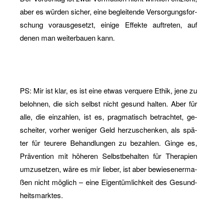
aber es wür­den si­cher, eine be­glei­ten­de Ver­sor­gungs­for­
schung vor­aus­ge­setzt, ei­ni­ge Ef­fek­te auf­tre­ten, auf
denen man wei­ter­bau­en kann.
PS: Mir ist klar, es ist eine etwas ver­que­re Ethik, jene zu
be­loh­nen, die sich selbst nicht ge­sund hal­ten. Aber für
alle, die ein­zah­len, ist es, prag­ma­tisch be­trach­tet, ge­
schei­ter, vor­her we­ni­ger Geld her­zu­schen­ken, als spä­
ter für teu­re­re Be­hand­lun­gen zu be­zah­len. Ginge es,
Prä­ven­ti­on mit hö­he­ren Selbst­be­hal­ten für The­ra­pi­en
um­zu­set­zen, wäre es mir lie­ber, ist aber be­wie­se­ner­ma­
ßen nicht mög­lich – eine Ei­gen­tüm­lich­keit des Ge­sund­
heits­mark­tes.