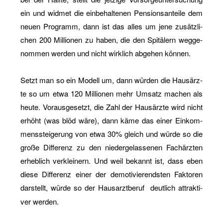
ein und wid­met die ein­be­hal­te­nen Pen­si­ons­an­tei­le dem
neuen Pro­gramm, dann ist das alles um jene zu­sätz­li­
chen 200 Mil­lio­nen zu haben, die den Spi­tä­lern weg­ge­
nom­men wer­den und nicht wirk­lich ab­ge­hen kön­nen.
Setzt man so ein Mo­dell um, dann wür­den die Haus­ärz­
te so um etwa 120 Mil­lio­nen mehr Um­satz ma­chen als
heute. Vor­aus­ge­setzt, die Zahl der Haus­ärz­te wird nicht
er­höht (was blöd wäre), dann käme das einer Ein­kom­
mens­stei­ge­rung von etwa 30% gleich und würde so die
große Dif­fe­renz zu den nie­der­ge­las­se­nen Fach­ärz­ten
er­heb­lich ver­klei­nern. Und weil be­kannt ist, dass eben
diese Dif­fe­renz einer der de­mo­ti­vie­rends­ten Fak­to­ren
dar­stellt, würde so der Haus­arzt­be­ruf
deut­lich at­trak­ti­
ver wer­den.