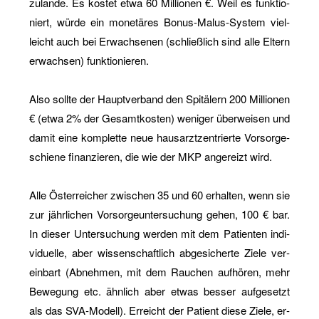
zu­lan­de. Es kos­tet etwa 60 Mil­lio­nen €. Weil es funk­tio­
niert, würde ein mo­ne­tä­res Bo­nus-Ma­lus-Sys­tem viel­
leicht auch bei Er­wach­se­nen (schließ­lich sind alle El­tern
er­wach­sen) funk­tio­nie­ren.
Also soll­te der Haupt­ver­band den Spi­tä­lern 200 Mil­lio­nen
€ (etwa 2% der Ge­samt­kos­ten) we­ni­ger über­wei­sen und
damit eine kom­plet­te neue haus­arzt­zen­trier­te Vor­sor­ge­
schie­ne fi­nan­zie­ren, die wie der MKP an­ge­reizt wird.
Alle Ös­ter­rei­cher zwi­schen 35 und 60 er­hal­ten, wenn sie
zur jähr­li­chen Vor­sor­ge­un­ter­su­chung gehen, 100 € bar.
In die­ser Un­ter­su­chung wer­den mit dem Pa­ti­en­ten in­di­
vi­du­el­le, aber wis­sen­schaft­lich ab­ge­si­cher­te Ziele ver­
ein­bart (Ab­neh­men, mit dem Rau­chen auf­hö­ren, mehr
Be­we­gung etc. ähn­lich aber etwas bes­ser auf­ge­setzt
als das SVA-Mo­dell). Er­reicht der Pa­ti­ent diese Ziele, er­