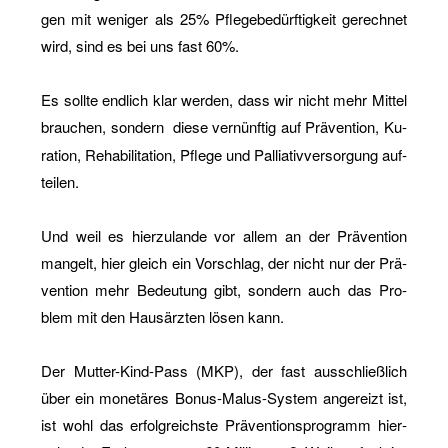
gen mit we­ni­ger als 25% Pfle­ge­be­dürf­tig­keit ge­rech­net
wird, sind es bei uns fast 60%.
Es soll­te end­lich klar wer­den, dass wir nicht mehr Mit­tel
brau­chen, son­dern
diese ver­nünf­tig auf Prä­ven­ti­on, Ku­
ra­ti­on, Re­ha­bi­li­ta­ti­on, Pfle­ge und Pal­lia­tiv­ver­sor­gung auf­
tei­len.
Und weil es hier­zu­lan­de vor allem an der Prä­ven­ti­on
man­gelt, hier gleich ein Vor­schlag, der nicht nur der Prä­
ven­ti­on mehr Be­deu­tung gibt, son­dern auch das Pro­
blem mit den Haus­ärz­ten lösen kann.
Der Mut­ter-Kind-Pass (MKP), der fast aus­schließ­lich
über ein mo­ne­tä­res Bo­nus-Ma­lus-Sys­tem an­ge­reizt ist,
ist wohl das er­folg­reichs­te Prä­ven­ti­ons­pro­gramm hier­