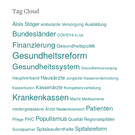
Tag Cloud
Alois Stöger
Ausbildung
ambulante Versorgung
Bundesländer
COVID19
ELGA
Finanzierung
Gesundheitspolitik
Gesundheitsreform
Gesundheitssystem
Gesundheitsversorgung
Hausärzte
Hauptverband
Jungärzte
Kassenentschuldung
Kassenärzte
Kompetenzverteilung
Kassenfusion
Krankenkassen
Macht
Medikamente
Patienten
niedergelassene Ärzte
Niederösterreich
Populismus
PHC
Qualität
Regionalspitäler
Pflege
Spitalsreform
Spitalsaufenthalte
Sozialpartner