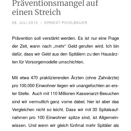
Präventionsmangel auf
einen Streich
28. JULI 2012
~
ERNEST PICHLBAUER
Prä­ven­ti­on soll ver­stärkt wer­den. Es ist nur eine Frage
der Zeit, wann nach „mehr“ Geld ge­ru­fen wird. Ich bin
dafür, dass wir Geld aus den Spi­tä­lern zu den Haus­ärz­
ten für Vor­sor­ge­mo­del­le um­schich­ten.
Mit etwa 470 prak­ti­zie­ren­den Ärz­ten (ohne Zahn­ärz­te)
pro 100.000 Ein­woh­ner lie­gen wir un­an­ge­foch­ten an ers­
ter Stel­le.
Auch mit 110 Mil­lio­nen Kas­sen­arzt-Be­su­chen
sind wir ver­mut­lich ganz vorne dabei; hier ist aber das
Ver­glei­chen nicht so leicht. Dass wir mit 30 Spi­tals­auf­
nah­men pro 100 Ein­woh­ner spit­ze sind, ist All­ge­mein­
wis­sen. Und wenn wir gleich fünf­mal mehr Spi­tä­ler als