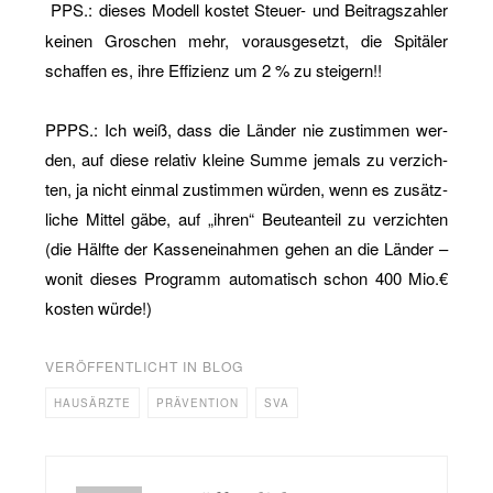
PPS.: die­ses Mo­dell kos­tet Steu­er- und Bei­trags­zah­ler
kei­nen Gro­schen mehr, vor­aus­ge­setzt, die Spi­tä­ler
schaf­fen es, ihre Ef­fi­zi­enz um 2 % zu stei­gern!!
PPPS.: Ich weiß, dass die Län­der nie zu­stim­men wer­
den, auf diese re­la­tiv klei­ne Summe je­mals zu ver­zich­
ten, ja nicht ein­mal zu­stim­men wür­den, wenn es zu­sätz­
li­che Mit­tel gäbe, auf „ihren“ Beu­te­an­teil zu ver­zich­ten
(die Hälf­te der Kas­sen­ei­nah­men gehen an die Län­der –
wonit die­ses Pro­gramm au­to­ma­tisch schon 400 Mio.€
kos­ten würde!)
VERÖFFENTLICHT IN
BLOG
HAUSÄRZTE
PRÄVENTION
SVA