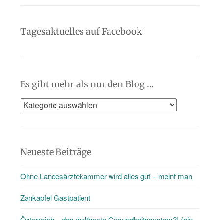
Tagesaktuelles auf Facebook
Es gibt mehr als nur den Blog …
Es
gibt
mehr
als
Neueste Beiträge
nur
Ohne Landesärztekammer wird alles gut – meint man
den
Blog
Zankapfel Gastpatient
…
Österreich – das weltbeste Gesundheitssystem?! (ein