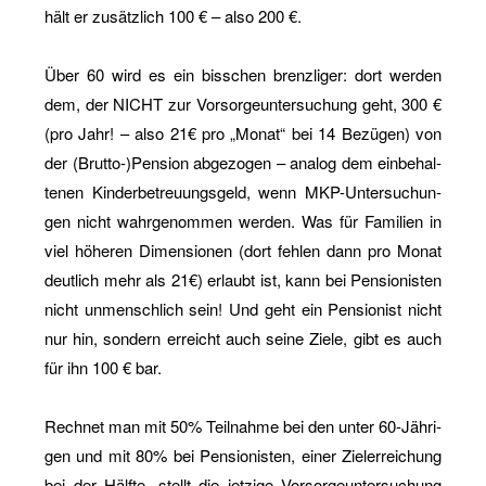
hält er zu­sätz­lich 100 € – also 200 €.
Über 60 wird es ein biss­chen brenz­li­ger: dort wer­den
dem, der NICHT zur Vor­sor­ge­un­ter­su­chung geht, 300 €
(pro Jahr! – also 21€ pro „Monat“ bei 14 Be­zü­gen) von
der (Brut­to-)Pen­si­on ab­ge­zo­gen – ana­log dem ein­be­hal­
te­nen Kin­der­be­treu­ungs­geld, wenn MKP-Un­ter­su­chun­
gen nicht wahr­ge­nom­men wer­den. Was für Fa­mi­li­en in
viel hö­he­ren Di­men­sio­nen (dort feh­len dann pro Monat
deut­lich mehr als 21€) er­laubt ist, kann bei Pen­sio­nis­ten
nicht un­mensch­lich sein! Und geht ein Pen­sio­nist nicht
nur hin, son­dern er­reicht auch seine Ziele, gibt es auch
für ihn 100 € bar.
Rech­net man mit 50% Teil­nah­me bei den unter 60-Jäh­ri­
gen und mit 80% bei Pen­sio­nis­ten, einer Ziel­er­rei­chung
bei der Hälf­te, stellt die jet­zi­ge Vor­sor­ge­un­ter­su­chung