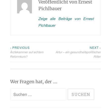
Veröffentlicht von
Ernest
Pichlbauer
Zeige alle Beiträge von Ernest
Pichlbauer
‹ PREVIOUS
NEXT ›
Beitragsnavigation
Ärztekammer auf echtem
Artur – ein gesundheitspolitischer
Reformkurs?
Ritter
Wer Fragen hat, der ….
Suchen
nach: