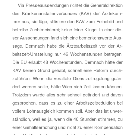
Wenn
Via Pres­se­aus­sen­dun­gen rich­tet die Ge­ne­ral­di­rek­ti­on
zwei
des Kran­ken­an­stal­ten­ver­bun­des (KAV) der Ärz­te­kam­
strei­
mer aus, sie lüge, sti­li­sie­re den KAV zum Feind­bild und
ten:
be­trei­be Zucht­meis­te­rei; keine feine Klin­ge. In einer die­
Stadt
ser Aus­sen­dun­gen fand sich eine be­mer­kens­wer­te Aus­
Wien
sa­ge. Dem­nach habe die Ärz­tear­beits­zeit vor der Ar­
gegen
beits­zeit-Um­stel­lung nur 46 Wo­chen­stun­den be­tra­gen.
die
Die EU er­laubt 48 Wo­chen­stun­den. Dem­nach hätte der
städ­
KAV kei­nen Grund ge­habt, schnell eine Re­form durch­
ti­
zu­füh­ren. Wenn die ver­al­te­te Dienst­zeit­re­ge­lung ge­än­
schen
dert wer­den soll­te, hätte Wien sich Zeit las­sen kön­nen.
Ärzte
Trotz­dem wurde alles sehr schnell ge­än­dert und davon
ge­spro­chen, dass es zu einer Ar­beits­zeit­re­duk­ti­on bei
vol­lem Lohn­aus­gleich kom­men soll. Aber das ist un­ver­
ständ­lich, weil es ja, wenn die 46 Stun­den stim­men, zu
einer Ge­halts­er­hö­hung und nicht zu einer Kom­pen­sa­ti­on