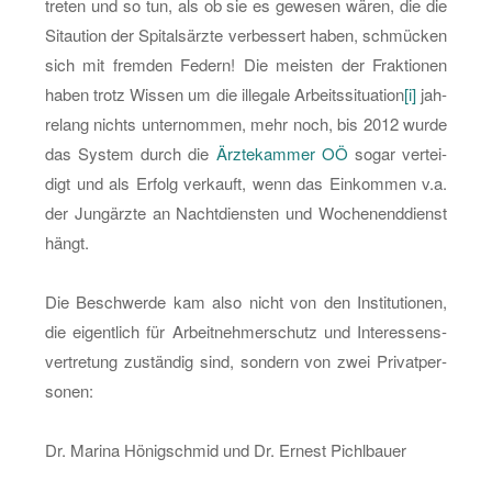
tre­ten und so tun, als ob sie es ge­we­sen wären, die die
Sit­au­ti­on der Spi­tals­ärz­te ver­bes­sert haben, schmü­cken
sich mit frem­den Fe­dern! Die meis­ten der Frak­tio­nen
haben trotz Wis­sen um die il­le­ga­le Ar­beits­si­tua­ti­on
[i]
jah­
re­lang nichts un­ter­nom­men, mehr noch, bis 2012 wurde
das Sys­tem durch die
Ärz­te­kam­mer OÖ
sogar ver­tei­
digt und als Er­folg ver­kauft, wenn das Ein­kom­men v.a.
der Jung­ärz­te an Nacht­diens­ten und Wo­chen­end­dienst
hängt.
Die Be­schwer­de kam also nicht von den In­sti­tu­tio­nen,
die ei­gent­lich für Ar­beit­neh­mer­schutz und In­ter­es­sens­
ver­tre­tung zu­stän­dig sind, son­dern von zwei Pri­vat­per­
so­nen:
Dr. Ma­ri­na Hö­nig­schmid und Dr. Er­nest Pi­ch­lbau­er