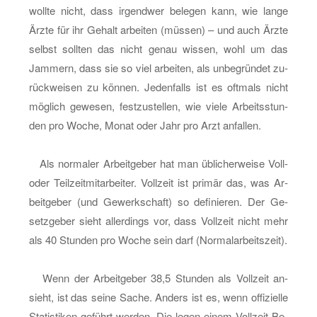
woll­te nicht, dass ir­gend­wer be­le­gen kann, wie lange
Ärzte für ihr Ge­halt ar­bei­ten (müs­sen) – und auch Ärzte
selbst soll­ten das nicht genau wis­sen, wohl um das
Jam­mern, dass sie so viel ar­bei­ten, als un­be­grün­det zu­
rück­wei­sen zu kön­nen. Je­den­falls ist es oft­mals nicht
mög­lich ge­we­sen, fest­zu­stel­len, wie viele Ar­beits­stun­
den pro Woche, Monat oder Jahr pro Arzt an­fal­len.
Als nor­ma­ler Ar­beit­ge­ber hat man üb­li­cher­wei­se Voll-
oder Teil­zeit­mit­ar­bei­ter. Voll­zeit ist pri­mär das, was Ar­
beit­ge­ber (und Ge­werk­schaft) so de­fi­nie­ren. Der Ge­
setz­ge­ber sieht al­ler­dings vor, dass Voll­zeit nicht mehr
als 40 Stun­den pro Woche sein darf (Nor­mal­ar­beits­zeit).
Wenn der Ar­beit­ge­ber 38,5 Stun­den als Voll­zeit an­
sieht, ist das seine Sache. An­ders ist es, wenn of­fi­zi­el­le
Sta­tis­ti­ken ge­führt wer­den. Die legen einem Voll­zeit-Be­