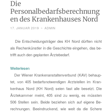
Die
Personalbedarfsberechnung
en des Krankenhauses Nord
17. JANUAR 2019
~
ADMIN
Die Ent­schei­dungs­trä­ger des KH Nord dürf­ten nicht
als Re­chen­künst­ler in die Ge­schich­te ein­ge­hen, das be­
trifft auch den ge­plan­ten Ärz­te­be­darf.
:
Wei­ter­le­sen
Die
Der Wie­ner Kran­ken­an­stal­ten­ver­bund (KAV) be­haup­
Per­
tet, von 405 be­darfs­not­wen­di­gen Arzt­stel­len im Kran­
so­
ken­haus Nord (KH Nord) seien fast alle be­setzt. Die
nal­
Ärz­te­kam­mer meint, 405 sind zu wenig, es müss­ten
be­
506 Stel­len sein. Beide be­zie­hen sich auf ei­ge­ne Be­
darfs­
rech­nun­gen. Be­ein­dru­ckend, wie weit da die Sche­re