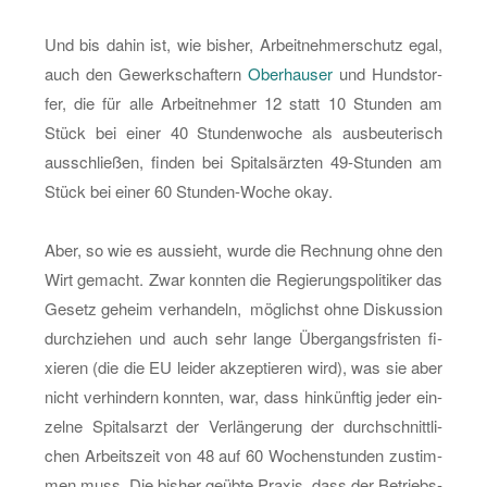
Und bis dahin ist, wie bis­her, Ar­beit­neh­mer­schutz egal,
auch den Ge­werk­schaf­tern
Ober­hau­ser
und Hund­stor­
fer, die für alle Ar­beit­neh­mer 12 statt 10 Stun­den am
Stück bei einer 40 Stun­den­wo­che als aus­beu­te­risch
aus­schlie­ßen, fin­den bei Spi­tals­ärz­ten 49-Stun­den am
Stück bei einer 60 Stun­den-Wo­che okay.
Aber, so wie es aus­sieht, wurde die Rech­nung ohne den
Wirt ge­macht. Zwar konn­ten die Re­gie­rungs­po­li­ti­ker das
Ge­setz ge­heim ver­han­deln, mög­lichst ohne Dis­kus­si­on
durch­zie­hen und auch sehr lange Über­gangs­fris­ten fi­
xie­ren (die die EU lei­der ak­zep­tie­ren wird), was sie aber
nicht ver­hin­dern konn­ten, war, dass hin­künf­tig jeder ein­
zel­ne Spi­tals­arzt der Ver­län­ge­rung der durch­schnitt­li­
chen Ar­beits­zeit von 48 auf 60 Wo­chen­stun­den zu­stim­
men muss. Die bis­her ge­üb­te Pra­xis, dass der Be­triebs­