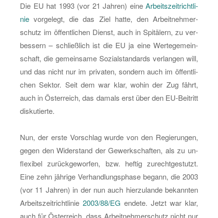
Die EU hat 1993 (vor 21 Jah­ren) eine
Ar­beits­zeit­richt­li­
men“
nie
vor­ge­legt, die das Ziel hatte, den Ar­beit­neh­mer­
schutz im öf­fent­li­chen Dienst, auch in Spi­tä­lern, zu ver­
bes­sern – schließ­lich ist die EU ja eine Wer­te­ge­mein­
schaft, die ge­mein­sa­me So­zi­al­stan­dards ver­lan­gen will,
und das nicht nur im pri­va­ten, son­dern auch im öf­fent­li­
chen Sek­tor. Seit dem war klar, wohin der Zug fährt,
auch in Ös­ter­reich, das da­mals erst über den EU-Bei­tritt
dis­ku­tier­te.
Nun, der erste Vor­schlag wurde von den Re­gie­run­gen,
gegen den Wi­der­stand der Ge­werk­schaf­ten, als zu un­
fle­xi­bel zu­rück­ge­wor­fen, bzw. hef­tig zu­recht­ge­stutzt.
Eine zehn jäh­ri­ge Ver­hand­lungs­pha­se be­gann, die 2003
(vor 11 Jah­ren) in der nun auch hier­zu­lan­de be­kann­ten
Ar­beits­zeit­richt­li­nie
2003/88/EG
en­de­te. Jetzt war klar,
auch für Ös­ter­reich, dass Ar­beit­neh­mer­schutz nicht nur