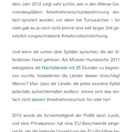
dem Jahr 2012 zeigt sehr schön, wie in den Wie­ner Ge­
mein­de­s­pi­tä­lern Ar­beit­neh­mer­schutz­be­stim­mung ein­
fach igno­riert wur­den, vor allem bei Tur­nus­ärz­ten – für
viele gab es ja noch nicht ein­mal eine seit lan­ger Zeit ge­
setz­lich vor­ge­schrie­be­ne Ar­beits­zeit­auf­zeich­nung.
Und wenn wir schon über Spi­tä­ler spre­chen, die der öf­
fent­li­chen Hand ge­hö­ren: Als Mi­nis­ter Hund­stor­fer 2011
we­nigs­tens die
Nacht­diens­te mit 25
Stun­den zu be­gren­
zen such­te, tor­pe­dier­ten die Län­der die­sen Vor­schlag!
Warum? Man (also die Län­der, die jedes ein­zel­ne Spi­tal
je­den­falls auf­recht­er­hal­ten woll­ten) könne sich das ein­
fach nicht
leis­ten
! Ar­beit­neh­mer­schutz hin oder her!
2012 wurde die Schein­hei­lig­keit der Po­li­tik dann zu­viel,
und eine Pri­vat­per­son hat eine EU-Be­schwer­de ein­ge­
reicht, die die feh­len­de Um­set­zung der EU-Richt­li­nie be­