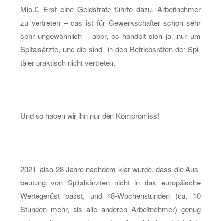
Mio.€. Erst eine Geld­stra­fe führ­te dazu, Ar­beit­neh­mer
zu ver­tre­ten – das ist für Ge­werk­schaf­ter schon sehr
sehr un­ge­wöhn­lich – aber, es han­delt sich ja „nur um
Spi­tals­ärz­te, und die sind in den Be­triebs­rä­ten der Spi­
tä­ler prak­tisch nicht ver­tre­ten.
Und so haben wir ihn nur den Kom­pro­miss!
2021, also 28 Jahre nach­dem klar wurde, dass die Aus­
beu­tung von Spi­tals­ärz­ten nicht in das eu­ro­päi­sche
Wer­te­ge­rüst passt, und 48-Wo­chen­stun­den (ca. 10
Stun­den mehr, als alle an­de­ren Ar­beit­neh­mer) genug