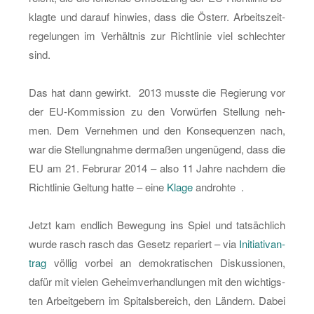
klag­te und dar­auf hin­wies, dass die Ös­terr. Ar­beits­zeit­
re­ge­lun­gen im Ver­hält­nis zur Richt­li­nie viel schlech­ter
sind.
Das hat dann ge­wirkt. 2013 muss­te die Re­gie­rung vor
der EU-Kom­mis­si­on zu den Vor­wür­fen Stel­lung neh­
men. Dem Ver­neh­men und den Kon­se­quen­zen nach,
war die Stel­lung­nah­me der­ma­ßen un­ge­nü­gend, dass die
EU am 21. Fe­brurar 2014 – also 11 Jahre nach­dem die
Richt­li­nie Gel­tung hatte – eine
Klage
an­droh­te .
Jetzt kam end­lich Be­we­gung ins Spiel und tat­säch­lich
wurde rasch rasch das Ge­setz re­pa­riert – via
In­itia­tiv­an­
trag
völ­lig vor­bei an de­mo­kra­ti­schen Dis­kus­sio­nen,
dafür mit vie­len Ge­heim­ver­hand­lun­gen mit den wich­tigs­
ten Ar­beit­ge­bern im Spi­tals­be­reich, den Län­dern. Dabei