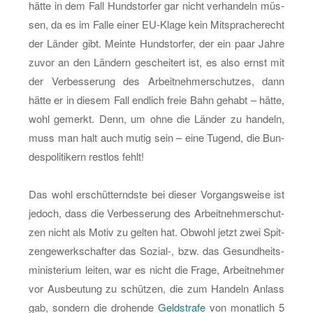
hätte in dem Fall Hund­stor­fer gar nicht ver­han­deln müs­
sen, da es im Falle einer EU-Kla­ge kein Mit­spra­che­recht
der Län­der gibt. Mein­te Hund­stor­fer, der ein paar Jahre
zuvor an den Län­dern ge­schei­tert ist, es also ernst mit
der Ver­bes­se­rung des Ar­beit­neh­mer­schut­zes, dann
hätte er in die­sem Fall end­lich freie Bahn ge­habt – hätte,
wohl ge­merkt. Denn, um ohne die Län­der zu han­deln,
muss man halt auch mutig sein – eine Tu­gend, die Bun­
des­po­li­ti­kern rest­los fehlt!
Das wohl er­schüt­ternds­te bei die­ser Vor­gangs­wei­se ist
je­doch, dass die Ver­bes­se­rung des Ar­beit­neh­mer­schut­
zen nicht als Motiv zu gel­ten hat. Ob­wohl jetzt zwei Spit­
zen­ge­werk­schaf­ter das So­zi­al-, bzw. das Ge­sund­heits­
mi­nis­te­ri­um lei­ten, war es nicht die Frage, Ar­beit­neh­mer
vor Aus­beu­tung zu schüt­zen, die zum Han­deln An­lass
gab, son­dern die dro­hen­de
Geld­stra­fe
von mo­nat­lich 5