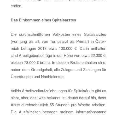
enden.
Das Ein­kom­men eines Spi­tals­arz­tes
Die durch­schnitt­li­chen Voll­kos­ten eines Spi­tals­arz­tes
(von jung bis alt, von Tur­nus­arzt bis Pri­mar) in Ös­ter­
reich be­tra­gen 2013 etwa 100.000 €. Darin ent­hal­ten
sind Ar­beit­ge­ber­bei­trä­ge in der Höhe von etwa 22.000 €,
blei­ben 78.000 € brut­to. In die­sem Brut­to ent­hal­ten sind,
neben dem Grund­ge­halt, alle Zu­la­gen und Zah­lun­gen für
Über­stun­den und Nacht­diens­te.
Va­li­de Ar­beits­zeit­auf­zeich­nun­gen für Spi­tals­ärz­te gibt es
nicht, aber, das, was be­kannt ist, deu­tet dar­auf hin, dass
Ärzte durch­schnitt­lich 55 Stun­den pro Woche ar­bei­ten.
Die Aus­fall­zei­ten be­tra­gen mei­nem In­for­ma­ti­ons­stand