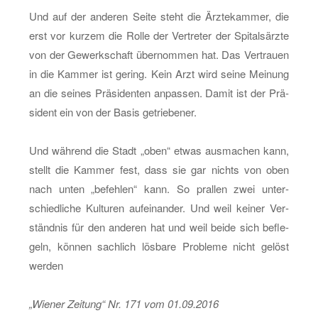
Und auf der an­de­ren Seite steht die Ärz­te­kam­mer, die
erst vor kur­zem die Rolle der Ver­tre­ter der Spi­tals­ärz­te
von der Ge­werk­schaft über­nom­men hat. Das Ver­trau­en
in die Kam­mer ist ge­ring. Kein Arzt wird seine Mei­nung
an die sei­nes Prä­si­den­ten an­pas­sen. Damit ist der Prä­
si­dent ein von der Basis ge­trie­be­ner.
Und wäh­rend die Stadt „oben“ etwas aus­ma­chen kann,
stellt die Kam­mer fest, dass sie gar nichts von oben
nach unten „be­feh­len“ kann. So pral­len zwei un­ter­
schied­li­che Kul­tu­ren auf­ein­an­der. Und weil kei­ner Ver­
ständ­nis für den an­de­ren hat und weil beide sich be­fle­
geln, kön­nen sach­lich lös­ba­re Pro­ble­me nicht ge­löst
wer­den
„Wie­ner Zei­tung“ Nr. 171 vom 01.09.2016