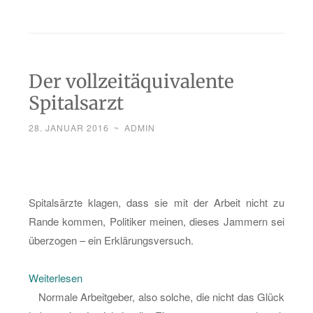
Der vollzeitäquivalente
Spitalsarzt
28. JANUAR 2016
~
ADMIN
Spi­tals­ärz­te kla­gen, dass sie mit der Ar­beit nicht zu
Rande kom­men, Po­li­ti­ker mei­nen, die­ses Jam­mern sei
über­zo­gen – ein Er­klä­rungs­ver­such.
:
Wei­ter­le­sen
Der
Nor­ma­le Ar­beit­ge­ber, also sol­che, die nicht das Glück