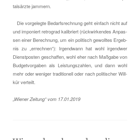
tals­ärz­te jam­mern.
Die vor­ge­leg­te Be­darfs­rech­nung geht ein­fach nicht auf
und im­po­niert re­tro­grad ka­li­briert (rück­wir­ken­des An­pas­
sen einer Be­rech­nung, um ein po­li­tisch ge­woll­tes Er­geb­
nis zu „er­rech­nen“): Ir­gend­wann hat wohl ir­gend­wer
Dienst­pos­ten ge­schaf­fen, wohl eher nach Maß­ga­be von
Bud­get­vor­ga­ben als Leis­tungs­zah­len, und dann wohl
mehr oder we­ni­ger tra­di­tio­nell oder nach po­li­ti­scher Will­
kür ver­teilt.
„Wie­ner Zei­tung“ vom 17.01.2019