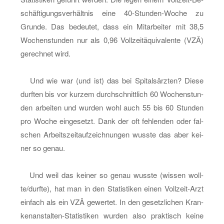
schäf­ti­gungs­ver­hält­nis eine 40-Stun­den-Wo­che zu
Grun­de. Das be­deu­tet, dass ein Mit­ar­bei­ter mit 38,5
Wo­chen­stun­den nur als 0,96 Voll­zei­t­äqui­va­len­te (VZÄ)
ge­rech­net wird.
Und wie war (und ist) das bei Spi­tals­ärz­ten? Diese
durf­ten bis vor kur­zem durch­schnitt­lich 60 Wo­chen­stun­
den ar­bei­ten und wur­den wohl auch 55 bis 60 Stun­den
pro Woche ein­ge­setzt. Dank der oft feh­len­den oder fal­
schen Ar­beits­zeit­auf­zeich­nun­gen wuss­te das aber kei­
ner so genau.
Und weil das kei­ner so genau wuss­te (wis­sen woll­
te/durf­te), hat man in den Sta­tis­ti­ken einen Voll­zeit-Arzt
ein­fach als ein VZÄ ge­wer­tet. In den ge­setz­li­chen Kran­
ken­an­stal­ten-Sta­tis­ti­ken wur­den also prak­tisch keine