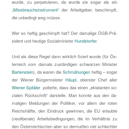
wurde, zu per­pe­tu­ie­ren, da wurde sie sogar als ein
„
Miss­brauchs­in­stru­ment
“ der Ar­beit­ge­ber, be­schimpft,
die un­be­dingt weg müsse.
Wer so hef­tig ge­schimpft hat? Der da­ma­li­ge ÖGB-Prä­
si­dent und heu­ti­ge So­zi­al­mi­nis­ter
Hund­stor­fer
.
Und als diese Regel dann wirk­lich fi­xiert wurde (für Ös­
ter­reich vom da­mals zu­stän­di­gen schwar­zen Mi­nis­ter
Bar­ten­stein
), da waren die
Schmä­hun­gen
hef­tig – sogar
der Wie­ner Bür­ger­meis­ter
Häupl
, obers­ter Chef aller
Wie­ner Spi­tä­ler
pol­ter­te, dass das einen „ekla­tan­ten so­
zia­len Rück­schritt“ dar­stel­le. Man konn­te aus den da­
ma­li­gen Mel­dun­gen der Po­li­ti­ker, vor allem der roten
Reichs­hälf­te, den Ein­druck ge­win­nen, die EU er­laub­te
(neo­li­be­ra­le) Ar­beits­be­din­gun­gen, die im Ver­hält­nis zu
den Ös­ter­rei­chi­schen aber so der­ma­ßen viel schlech­ter