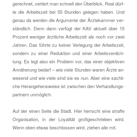
ge­rech­net, ver­liert man schnell den Über­blick. Real dürf­
te die Ar­beits­zeit bei 55 Stun­den ge­le­gen haben. Und
genau da wer­den die Ar­gu­men­te der Ärz­te­kam­mer ver­
ständ­lich. Denn dann ver­fügt der KAV ak­tu­ell über 15
Pro­zent we­ni­ger ärzt­li­che Ar­beits­zeit als noch vor zwei
Jah­ren. Das führ­te zu kei­ner Ver­le­gung der Ar­beits­zeit,
son­dern zu einer Re­duk­ti­on und einer Ar­beits­ver­dich­
tung. Es legt also ein Pro­blem vor, das einer ob­jek­ti­ven
An­nä­he­rung be­darf – wie viele Stun­den waren Ärzte an­
we­send und wie viele sind sie es nun. Aber eine sach­li­
che Her­an­ge­hens­wei­se ist zwi­schen den Ver­hand­lungs­
part­nern un­mög­lich.
Auf der einen Seite die Stadt. Hier herrscht eine straf­fe
Or­ga­ni­sa­ti­on, in der Loya­li­tät groß­ge­schrie­ben wird.
Wenn oben etwas be­schlos­sen wird, zie­hen alle mit.