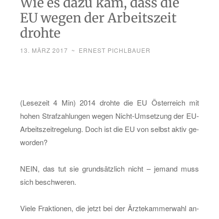
Wie es dazu kam, dass die
EU wegen der Arbeitszeit
drohte
13. MÄRZ 2017
~
ERNEST PICHLBAUER
(Le­se­zeit 4 Min) 2014 droh­te die EU Ös­ter­reich mit
hohen Straf­zah­lun­gen wegen Nicht-Um­set­zung der EU-
Ar­beits­zeit­re­ge­lung. Doch ist die EU von selbst aktiv ge­
wor­den?
NEIN, das tut sie grund­sätz­lich nicht – je­mand muss
sich be­schwe­ren.
Viele Frak­tio­nen, die jetzt bei der Ärz­te­kam­mer­wahl an­