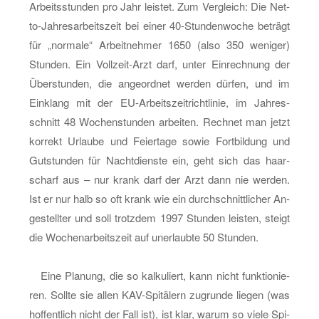
Ar­beits­stun­den pro Jahr leis­tet. Zum Ver­gleich: Die Net­
to-Jah­res­ar­beits­zeit bei einer 40-Stun­den­wo­che be­trägt
für „nor­ma­le“ Ar­beit­neh­mer 1650 (also 350 we­ni­ger)
Stun­den. Ein Voll­zeit-Arzt darf, unter Ein­rech­nung der
Über­stun­den, die an­ge­ord­net wer­den dür­fen, und im
Ein­klang mit der EU-Ar­beits­zeit­richt­li­nie, im Jah­res­
schnitt 48 Wo­chen­stun­den ar­bei­ten. Rech­net man jetzt
kor­rekt Ur­lau­be und Fei­er­ta­ge sowie Fort­bil­dung und
Gut­stun­den für Nacht­diens­te ein, geht sich das haar­
scharf aus – nur krank darf der Arzt dann nie wer­den.
Ist er nur halb so oft krank wie ein durch­schnitt­li­cher An­
ge­stell­ter und soll trotz­dem 1997 Stun­den leis­ten, steigt
die Wo­chen­ar­beits­zeit auf un­er­laub­te 50 Stun­den.
Eine Pla­nung, die so kal­ku­liert, kann nicht funk­tio­nie­
ren. Soll­te sie allen KAV-Spi­tä­lern zu­grun­de lie­gen (was
hof­fent­lich nicht der Fall ist), ist klar, warum so viele Spi­