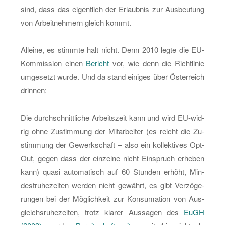
sind, dass das ei­gent­lich der Er­laub­nis zur Aus­beu­tung
von Ar­beit­neh­mern gleich kommt.
Al­lei­ne, es stimm­te halt nicht. Denn 2010 legte die EU-
Kom­mis­si­on einen
Be­richt
vor, wie denn die Richt­li­nie
um­ge­setzt wurde. Und da stand ei­ni­ges über Ös­ter­reich
drin­nen:
Die durch­schnitt­li­che Ar­beits­zeit kann und wird EU-wid­
rig ohne Zu­stim­mung der Mit­ar­bei­ter (es reicht die Zu­
stim­mung der Ge­werk­schaft – also ein kol­lek­ti­ves Opt-
Out, gegen dass der ein­zel­ne nicht Ein­spruch er­he­ben
kann) quasi au­to­ma­tisch auf 60 Stun­den er­höht, Min­
destru­he­zei­ten wer­den nicht ge­währt, es gibt Ver­zö­ge­
run­gen bei der Mög­lich­keit zur Kon­su­ma­ti­on von Aus­
gleichs­ru­he­zei­ten, trotz kla­rer Aus­sa­gen des
EuGH