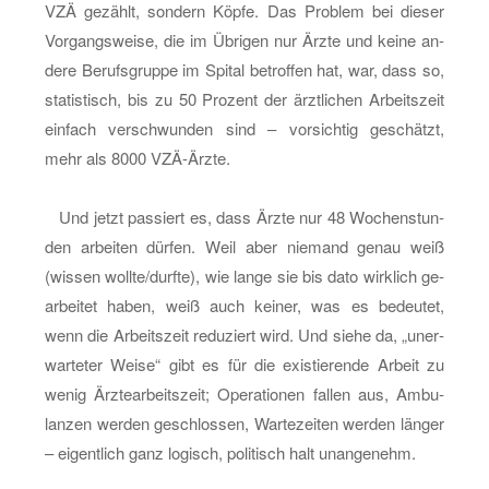
VZÄ ge­zählt, son­dern Köpfe. Das Pro­blem bei die­ser
Vor­gangs­wei­se, die im Üb­ri­gen nur Ärzte und keine an­
de­re Be­rufs­grup­pe im Spi­tal be­trof­fen hat, war, dass so,
sta­tis­tisch, bis zu 50 Pro­zent der ärzt­li­chen Ar­beits­zeit
ein­fach ver­schwun­den sind – vor­sich­tig ge­schätzt,
mehr als 8000 VZÄ-Ärz­te.
Und jetzt pas­siert es, dass Ärzte nur 48 Wo­chen­stun­
den ar­bei­ten dür­fen. Weil aber nie­mand genau weiß
(wis­sen woll­te/durf­te), wie lange sie bis dato wirk­lich ge­
ar­bei­tet haben, weiß auch kei­ner, was es be­deu­tet,
wenn die Ar­beits­zeit re­du­ziert wird. Und siehe da, „un­er­
war­te­ter Weise“ gibt es für die exis­tie­ren­de Ar­beit zu
wenig Ärz­tear­beits­zeit; Ope­ra­tio­nen fal­len aus, Am­bu­
lan­zen wer­den ge­schlos­sen, War­te­zei­ten wer­den län­ger
– ei­gent­lich ganz lo­gisch, po­li­tisch halt un­an­ge­nehm.