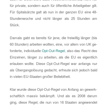
für pri­va­te, son­dern auch für öf­fent­li­che Ar­beit­ge­ber gilt.
Für Spi­tals­ärz­te galt ab nun in der gan­zen EU eine 48-
Stun­den­wo­che und nicht län­ger als 25 Stun­den am
Stück.
Da­mals gabt es be­reits für jene, die frei­wil­lig län­ger (bis
60 Stun­den) ar­bei­ten woll­ten, eine, vor allem von UK ge­
for­der­te, in­di­vi­du­el­le
Opt-Out-Re­gel
, also das Recht des
Ein­zel­nen, län­ger zu ar­bei­ten, als die EU es ei­gent­lich
er­lau­ben woll­te. Diese Opt-Out-Re­gel war an­fangs nur
als Über­gangs­lö­sung ge­dacht, er­freu­te sich je­doch bald
in vie­len EU-Staa­ten gro­ßer Be­liebt­heit.
Klar wurde diese Opt-Out-Re­gel von An­fang an ge­werk­
schaft­lich mas­siv be­kämpft. Und als es 2008 darum
ging, diese Regel, die nun von 16 Staa­ten an­ge­wen­det