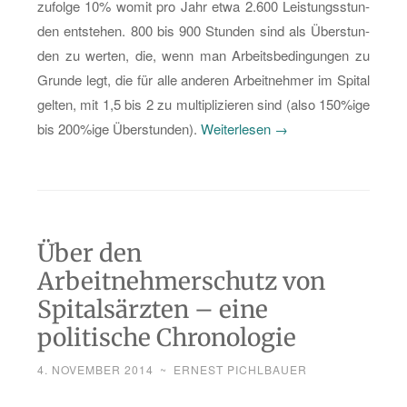
zu­fol­ge 10% womit pro Jahr etwa 2.600 Leis­tungs­stun­
den ent­ste­hen. 800 bis 900 Stun­den sind als Über­stun­
den zu wer­ten, die, wenn man Ar­beits­be­din­gun­gen zu
Grun­de legt, die für alle an­de­ren Ar­beit­neh­mer im Spi­tal
gel­ten, mit 1,5 bis 2 zu mul­ti­pli­zie­ren sind (also 150%ige
„Was
bis 200%ige Über­stun­den).
Wei­ter­le­sen
→
be­
deu­
ten
100.000€?
Über den
Pfle­
ge-
Arbeitnehmerschutz von
vs.
Spitalsärzten – eine
Ärz­
politische Chronologie
te-
4. NOVEMBER 2014
~
ERNEST PICHLBAUER
Ein­
kom­