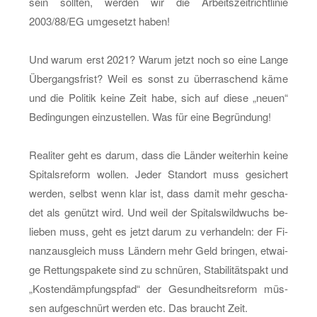
sein soll­ten, wer­den wir die Ar­beits­zeit­richt­li­nie
2003/88/EG um­ge­setzt haben!
Und warum erst 2021? Warum jetzt noch so eine Lange
Über­gangs­frist? Weil es sonst zu über­ra­schend käme
und die Po­li­tik keine Zeit habe, sich auf diese „neuen“
Be­din­gun­gen ein­zu­stel­len. Was für eine Be­grün­dung!
Rea­li­ter geht es darum, dass die Län­der wei­ter­hin keine
Spi­tals­re­form wol­len. Jeder Stand­ort muss ge­si­chert
wer­den, selbst wenn klar ist, dass damit mehr ge­scha­
det als ge­nützt wird. Und weil der Spi­tals­wild­wuchs be­
lie­ben muss, geht es jetzt darum zu ver­han­deln: der Fi­
nanz­aus­gleich muss Län­dern mehr Geld brin­gen, et­wai­
ge Ret­tungs­pa­ke­te sind zu schnü­ren, Sta­bi­li­täts­pakt und
„Kos­ten­dämp­fungs­pfad“ der Ge­sund­heits­re­form müs­
sen auf­ge­schnürt wer­den etc. Das braucht Zeit.