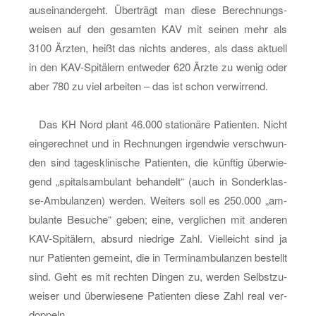
be­
aus­ein­an­der­geht. Über­trägt man diese Be­rech­nungs­
rech­
wei­sen auf den ge­sam­ten KAV mit sei­nen mehr als
nun­
3100 Ärz­ten, heißt das nichts an­de­res, als dass ak­tu­ell
gen
in den KAV-Spi­tä­lern ent­we­der 620 Ärzte zu wenig oder
des
aber 780 zu viel ar­bei­ten – das ist schon ver­wir­rend.
Kran­
ken­
Das KH Nord plant 46.000 sta­tio­nä­re Pa­ti­en­ten. Nicht
hau­
ein­ge­rech­net und in Rech­nun­gen ir­gend­wie ver­schwun­
ses
den sind ta­ges­kli­ni­sche Pa­ti­en­ten, die künf­tig über­wie­
Nord
gend „spi­tals­am­bu­lant be­han­delt“ (auch in Son­der­klas­
se-Am­bu­lan­zen) wer­den. Wei­ters soll es 250.000 „am­
bu­lan­te Be­su­che“ geben; eine, ver­gli­chen mit an­de­ren
KAV-Spi­tä­lern, ab­surd nied­ri­ge Zahl. Viel­leicht sind ja
nur Pa­ti­en­ten ge­meint, die in Ter­mi­n­am­bu­lan­zen be­stellt
sind. Geht es mit rech­ten Din­gen zu, wer­den Selbst­zu­
wei­ser und über­wie­se­ne Pa­ti­en­ten diese Zahl real ver­
dop­peln.