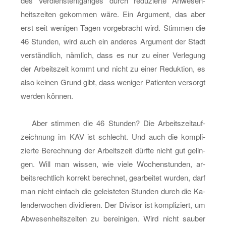
des Ver­dienst­ent­gan­ges durch re­du­zier­te An­we­sen­
heits­zei­ten ge­kom­men wäre. Ein Ar­gu­ment, das aber
erst seit we­ni­gen Tagen vor­ge­bracht wird. Stim­men die
46 Stun­den, wird auch ein an­de­res Ar­gu­ment der Stadt
ver­ständ­lich, näm­lich, dass es nur zu einer Ver­le­gung
der Ar­beits­zeit kommt und nicht zu einer Re­duk­ti­on, es
also kei­nen Grund gibt, dass we­ni­ger Pa­ti­en­ten ver­sorgt
wer­den kön­nen.
Aber stim­men die 46 Stun­den? Die Ar­beits­zeit­auf­
zeich­nung im KAV ist schlecht. Und auch die kom­pli­
zier­te Be­rech­nung der Ar­beits­zeit dürf­te nicht gut ge­lin­
gen. Will man wis­sen, wie viele Wo­chen­stun­den, ar­
beits­recht­lich kor­rekt be­rech­net, ge­ar­bei­tet wur­den, darf
man nicht ein­fach die ge­leis­te­ten Stun­den durch die Ka­
len­der­wo­chen di­vi­die­ren. Der Di­vi­sor ist kom­pli­ziert, um
Ab­we­sen­heits­zei­ten zu be­rei­ni­gen. Wird nicht sau­ber