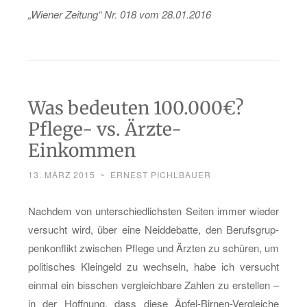
„Wie­ner Zei­tung“ Nr. 018 vom 28.01.2016
Was bedeuten 100.000€?
Pflege- vs. Ärzte-
Einkommen
13. MÄRZ 2015
~
ERNEST PICHLBAUER
Nach­dem von un­ter­schied­lichs­ten Sei­ten immer wie­der
ver­sucht wird, über eine Neid­de­bat­te, den Be­rufs­grup­
pen­kon­flikt zwi­schen Pfle­ge und Ärz­ten zu schü­ren, um
po­li­ti­sches Klein­geld zu wech­seln, habe ich ver­sucht
ein­mal ein biss­chen ver­gleich­ba­re Zah­len zu er­stel­len –
in der Hoff­nung, dass diese Äp­fel-Bir­nen-Ver­glei­che