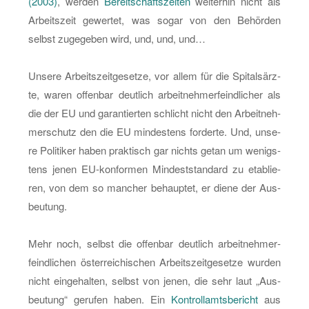
(2003)
, wer­den
Be­reit­schafts­zei­ten
wei­ter­hin nicht als
Ar­beits­zeit ge­wer­tet, was sogar von den Be­hör­den
selbst zu­ge­ge­ben wird, und, und, und…
Un­se­re Ar­beits­zeit­ge­set­ze, vor allem für die Spi­tals­ärz­
te, waren of­fen­bar deut­lich ar­beit­neh­mer­feind­li­cher als
die der EU und ga­ran­tier­ten schlicht nicht den Ar­beit­neh­
mer­schutz den die EU min­des­tens for­der­te. Und, un­se­
re Po­li­ti­ker haben prak­tisch gar nichts getan um we­nigs­
tens jenen EU-kon­for­men Min­dest­stan­dard zu eta­blie­
ren, von dem so man­cher be­haup­tet, er diene der Aus­
beu­tung.
Mehr noch, selbst die of­fen­bar deut­lich ar­beit­neh­mer­
feind­li­chen ös­ter­rei­chi­schen Ar­beits­zeit­ge­set­ze wur­den
nicht ein­ge­hal­ten, selbst von jenen, die sehr laut „Aus­
beu­tung“ ge­ru­fen haben. Ein
Kon­troll­amts­be­richt
aus