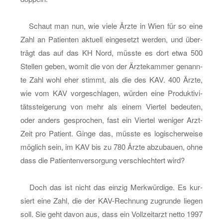
Schaut man nun, wie viele Ärzte in Wien für so eine
Zahl an Pa­ti­en­ten ak­tu­ell ein­ge­setzt wer­den, und über­
trägt das auf das KH Nord, müss­te es dort etwa 500
Stel­len geben, womit die von der Ärz­te­kam­mer ge­nann­
te Zahl wohl eher stimmt, als die des KAV. 400 Ärzte,
wie vom KAV vor­ge­schla­gen, wür­den eine Pro­duk­ti­vi­
täts­stei­ge­rung von mehr als einem Vier­tel be­deu­ten,
oder an­ders ge­spro­chen, fast ein Vier­tel we­ni­ger Arzt-
Zeit pro Pa­ti­ent. Ginge das, müss­te es lo­gi­scher­wei­se
mög­lich sein, im KAV bis zu 780 Ärzte ab­zu­bau­en, ohne
dass die Pa­ti­en­ten­ver­sor­gung ver­schlech­tert wird?
Doch das ist nicht das ein­zig Merk­wür­di­ge. Es kur­
siert eine Zahl, die der KAV-Rech­nung zu­grun­de lie­gen
soll. Sie geht davon aus, dass ein Voll­zeit­arzt netto 1997