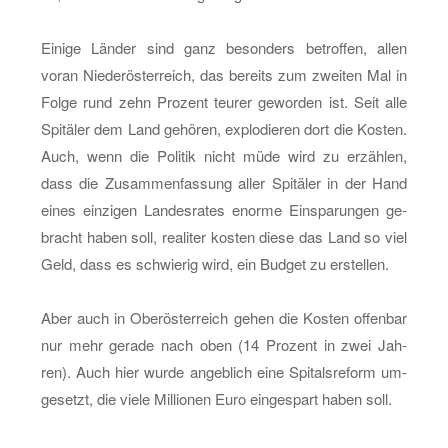
Ei­ni­ge Län­der sind ganz be­son­ders be­trof­fen, allen
voran Nie­der­ös­ter­reich, das be­reits zum zwei­ten Mal in
Folge rund zehn Pro­zent teu­rer ge­wor­den ist. Seit alle
Spi­tä­ler dem Land ge­hö­ren, ex­plo­die­ren dort die Kos­ten.
Auch, wenn die Po­li­tik nicht müde wird zu er­zäh­len,
dass die Zu­sam­men­fas­sung aller Spi­tä­ler in der Hand
eines ein­zi­gen Lan­des­ra­tes enor­me Ein­spa­run­gen ge­
bracht haben soll, rea­li­ter kos­ten diese das Land so viel
Geld, dass es schwie­rig wird, ein Bud­get zu er­stel­len.
Aber auch in Ober­ös­ter­reich gehen die Kos­ten of­fen­bar
nur mehr ge­ra­de nach oben (14 Pro­zent in zwei Jah­
ren). Auch hier wurde an­geb­lich eine Spi­tals­re­form um­
ge­setzt, die viele Mil­lio­nen Euro ein­ge­spart haben soll.