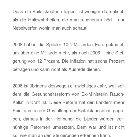
Dass die Spi­tals­kos­ten stei­gen, ist we­ni­ger dra­ma­tisch
als die Halb­wahr­hei­ten, die man rund­her­um hört – nur
Ne­bel­wer­fer, wohin man auch schaut!
2008 haben die Spi­tä­ler 10,4 Mil­li­ar­den Euro ge­kos­tet,
um über eine Mil­li­ar­de mehr, als noch 2006 – eine Stei­
ge­rung von 12 Pro­zent. Die In­fla­ti­on hat sechs Pro­zent
be­tra­gen und kann nicht als Aus­re­de die­nen.
2006 ist üb­ri­gens des­we­gen ein wich­ti­ges Jahr, weil seit
dem die Ge­sund­heits­re­form von Ex-Mi­nis­te­rin Rauch-
Kal­lat in Kraft ist. Diese Re­form hat den Län­dern mehr
Spiel­raum in der Ge­stal­tung der Spi­tals­land­schaft ge­ge­
ben, da­mals in der Hoff­nung, die Län­der wür­den ver­
nünf­ti­ge Re­for­men um­setz­ten. Dem war und ist nicht
so, wie man an den Stei­ge­run­gen er­ken­nen kann.