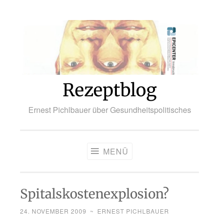
Zum
Inhalt
springen
Rezeptblog
Ernest Pichlbauer über Gesundheitspolitisches
MENÜ
Spitalskostenexplosion?
24. NOVEMBER 2009
~
ERNEST PICHLBAUER