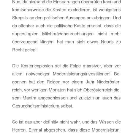
Nun, da nie­mand die Ein­spa­run­gen über­prü­fen kann und
ko­mi­scher­wei­se die Kos­ten ex­plo­die­ren, ist we­nigs­tens
Skep­sis an den po­li­ti­schen Aus­sa­gen an­zu­brin­gen. Und
da of­fen­bar auch die po­li­ti­sche Kaste er­kennt, dass die
su­per­sim­plen Milch­mäd­chen­rech­nun­gen nicht mehr
über­zeu­gend klin­gen, hat man sich etwas Neues zu
Recht ge­legt:
Die Kos­ten­ex­plo­si­on sei die Folge mas­si­ver, aber vor
allem not­wen­di­ger Mo­der­ni­sie­rungs­in­ves­ti­tio­nen! Be­
gon­nen hat den Rei­gen vor einem Jahr Nie­der­ös­ter­
reich, vor we­ni­gen Mo­na­ten hat sich Ober­ös­ter­reich die­
sem Man­tra an­ge­schlos­sen und zu­letzt nun auch das
Ge­sund­heits­mi­nis­te­ri­um selbst.
So ist das aber de­fi­ni­tiv nicht wahr, und das Wis­sen die
Her­ren. Ein­mal ab­ge­se­hen, dass diese Mo­der­ni­sie­run­