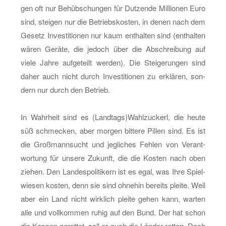
gen oft nur Be­hüb­schun­gen für Dut­zen­de Mil­lio­nen Euro
sind, stei­gen nur die Be­triebs­kos­ten, in denen nach dem
Ge­setz In­ves­ti­tio­nen nur kaum ent­hal­ten sind (ent­hal­ten
wären Ge­rä­te, die je­doch über die Ab­schrei­bung auf
viele Jahre auf­ge­teilt wer­den). Die Stei­ge­run­gen sind
daher auch nicht durch In­ves­ti­tio­nen zu er­klä­ren, son­
dern nur durch den Be­trieb.
In Wahr­heit sind es (Land­tags)Wahl­zu­ckerl, die heute
süß schme­cken, aber mor­gen bit­te­re Pil­len sind. Es ist
die Groß­mann­sucht und jeg­li­ches Feh­len von Ver­ant­
wor­tung für un­se­re Zu­kunft, die die Kos­ten nach oben
zie­hen. Den Lan­des­po­li­ti­kern ist es egal, was Ihre Spiel­
wie­sen kos­ten, denn sie sind oh­ne­hin be­reits plei­te. Weil
aber ein Land nicht wirk­lich plei­te gehen kann, war­ten
alle und voll­kom­men ruhig auf den Bund. Der hat schon
die Kas­sen ge­ret­tet, soll er auch die Län­der ret­ten. Doch