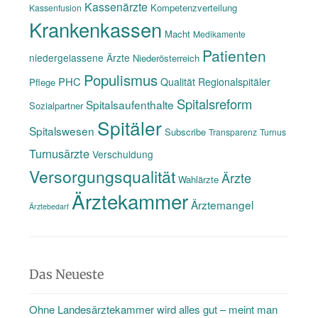
Kassenärzte
Kompetenzverteilung
Kassenfusion
Krankenkassen
Macht
Medikamente
Patienten
niedergelassene Ärzte
Niederösterreich
Populismus
PHC
Qualität
Regionalspitäler
Pflege
Spitalsreform
Spitalsaufenthalte
Sozialpartner
Spitäler
Spitalswesen
Subscribe
Transparenz
Turnus
Turnusärzte
Verschuldung
Versorgungsqualität
Ärzte
Wahlärzte
Ärztekammer
Ärztemangel
Ärztebedarf
Das Neueste
Ohne Landesärztekammer wird alles gut – meint man