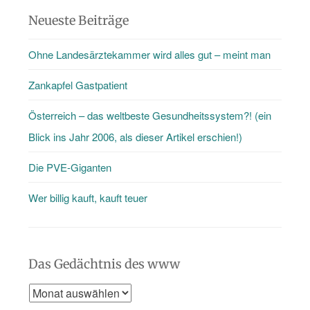
als
Neueste Beiträge
nur
Ohne Landesärztekammer wird alles gut – meint man
den
Blog
Zankapfel Gastpatient
…
Österreich – das weltbeste Gesundheitssystem?! (ein
Blick ins Jahr 2006, als dieser Artikel erschien!)
Die PVE-Giganten
Wer billig kauft, kauft teuer
Das Gedächtnis des www
Das