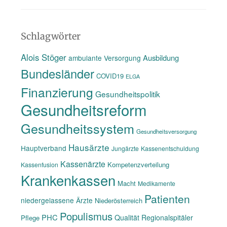
Gedächtnis
des
www
Schlagwörter
Alois Stöger
Ausbildung
ambulante Versorgung
Bundesländer
COVID19
ELGA
Finanzierung
Gesundheitspolitik
Gesundheitsreform
Gesundheitssystem
Gesundheitsversorgung
Hausärzte
Hauptverband
Jungärzte
Kassenentschuldung
Kassenärzte
Kompetenzverteilung
Kassenfusion
Krankenkassen
Macht
Medikamente
Patienten
niedergelassene Ärzte
Niederösterreich
Populismus
PHC
Qualität
Regionalspitäler
Pflege