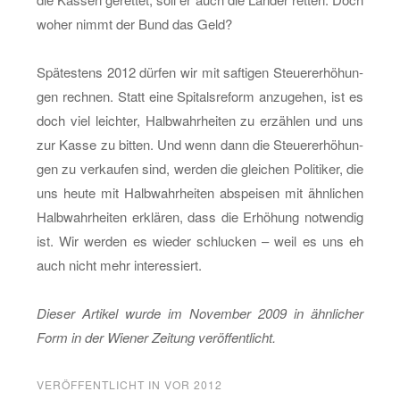
woher nimmt der Bund das Geld?
Spä­tes­tens 2012 dür­fen wir mit saf­ti­gen Steu­er­er­hö­hun­
gen rech­nen. Statt eine Spi­tals­re­form an­zu­ge­hen, ist es
doch viel leich­ter, Halb­wahr­hei­ten zu er­zäh­len und uns
zur Kasse zu bit­ten. Und wenn dann die Steu­er­er­hö­hun­
gen zu ver­kau­fen sind, wer­den die glei­chen Po­li­ti­ker, die
uns heute mit Halb­wahr­hei­ten ab­spei­sen mit ähn­li­chen
Halb­wahr­hei­ten er­klä­ren, dass die Er­hö­hung not­wen­dig
ist. Wir wer­den es wie­der schlu­cken – weil es uns eh
auch nicht mehr in­ter­es­siert.
Die­ser Ar­ti­kel wurde im No­vem­ber 2009 in ähn­li­cher
Form in der Wie­ner Zei­tung ver­öf­fent­licht.
VERÖFFENTLICHT IN
VOR 2012