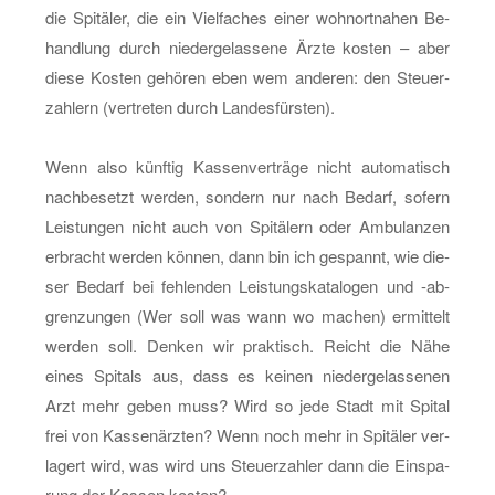
die Spi­tä­ler, die ein Viel­fa­ches einer wohn­ort­na­hen Be­
hand­lung durch nie­der­ge­las­se­ne Ärzte kos­ten – aber
diese Kos­ten ge­hö­ren eben wem an­de­ren: den Steu­er­
zah­lern (ver­tre­ten durch Lan­des­fürs­ten).
Wenn also künf­tig Kas­sen­ver­trä­ge nicht au­to­ma­tisch
nach­be­setzt wer­den, son­dern nur nach Be­darf, so­fern
Leis­tun­gen nicht auch von Spi­tä­lern oder Am­bu­lan­zen
er­bracht wer­den kön­nen, dann bin ich ge­spannt, wie die­
ser Be­darf bei feh­len­den Leis­tungs­ka­ta­lo­gen und -ab­
gren­zun­gen (Wer soll was wann wo ma­chen) er­mit­telt
wer­den soll. Den­ken wir prak­tisch. Reicht die Nähe
eines Spi­tals aus, dass es kei­nen nie­der­ge­las­se­nen
Arzt mehr geben muss? Wird so jede Stadt mit Spi­tal
frei von Kas­sen­ärz­ten? Wenn noch mehr in Spi­tä­ler ver­
la­gert wird, was wird uns Steu­er­zah­ler dann die Ein­spa­
rung der Kas­sen kos­ten?