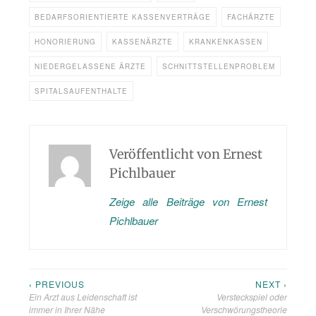
BEDARFSORIENTIERTE KASSENVERTRÄGE
FACHÄRZTE
HONORIERUNG
KASSENÄRZTE
KRANKENKASSEN
NIEDERGELASSENE ÄRZTE
SCHNITTSTELLENPROBLEM
SPITALSAUFENTHALTE
Veröffentlicht von
Ernest
Pichlbauer
Zeige alle Beiträge von Ernest
Pichlbauer
‹ PREVIOUS
NEXT ›
Beitragsnavigation
Ein Arzt aus Leidenschaft ist
Versteckspiel oder
immer in Ihrer Nähe
Verschwörungstheorie