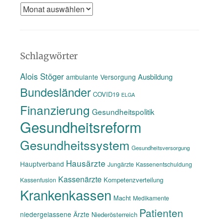
Das
Gedächtnis
des
www
Schlagwörter
Alois Stöger
Ausbildung
ambulante Versorgung
Bundesländer
COVID19
ELGA
Finanzierung
Gesundheitspolitik
Gesundheitsreform
Gesundheitssystem
Gesundheitsversorgung
Hausärzte
Hauptverband
Jungärzte
Kassenentschuldung
Kassenärzte
Kompetenzverteilung
Kassenfusion
Krankenkassen
Macht
Medikamente
Patienten
niedergelassene Ärzte
Niederösterreich