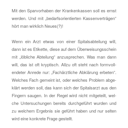
Mit den Spar­vor­ha­ben der Kran­ken­kas­sen soll es ernst
wer­den. Und mit „be­darfs­ori­en­tier­ten Kas­sen­ver­trä­gen“
hört man wirk­lich Neues(?)!
Wenn ein Arzt etwas von einer Spi­tals­ab­tei­lung will,
dann ist es Eti­ket­te, diese auf dem Über­wei­sungs­schein
mit „löb­li­che Ab­tei­lung“ an­zu­spre­chen. Was man dann
will, das ist oft kryp­tisch. Allzu oft steht nach form­voll­
ende­ter An­re­de nur: „Fach­ärzt­li­che Ab­klä­rung er­be­ten“.
Wel­ches Fach ge­meint ist, oder wel­ches Pro­blem ab­ge­
klärt wer­den soll, das kann sich der Spi­tals­arzt aus den
Fin­gern sau­gen. In der Regel wird nicht mit­ge­teilt, wel­
che Un­ter­su­chun­gen be­reits durch­ge­führt wur­den und
zu wel­chem Er­geb­nis sie ge­führt haben und nur sel­ten
wird eine kon­kre­te Frage ge­stellt.