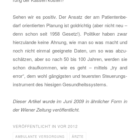
Sehen wir es po­si­tiv. Der An­satz der am Pa­ti­en­ten­be­
darf ori­en­tier­ten Pla­nung ist gold­rich­tig (aber nicht neu –
denn schon seit 1958 Ge­setz!). Po­li­ti­ker haben zwar
hier­zu­lan­de keine Ah­nung, wie man so was macht und
noch nicht ein­mal ge­eig­ne­te Daten, um so was ab­zu­
schät­zen, aber so nach 50 bis 100 Jah­ren, wer­den sie
schon drauf­kom­men, wie es geht – mit­tels „try and
error“, dem wohl gän­gigs­ten und teu­ers­ten Steue­rungs­
in­stru­ment des hie­si­gen Ge­sund­heits­sys­tems.
Die­ser Ar­ti­kel wurde im Juni 2009 in ähn­li­cher Form in
der Wie­ner Zei­tung ver­öf­fent­licht.
VERÖFFENTLICHT IN
VOR 2012
AMBULANTE VERSORGUNG
ÄRZTE