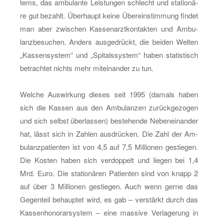
tems, das am­bu­lan­te Leis­tun­gen schlecht und sta­tio­nä­
re gut be­zahlt. Über­haupt keine Über­ein­stim­mung fin­det
man aber zwi­schen Kas­sen­arzt­kon­tak­ten und Am­bu­
lanz­be­su­chen. An­ders aus­ge­drückt, die bei­den Wel­ten
„Kas­sen­sys­tem“ und „Spi­tals­sys­tem“ haben sta­tis­tisch
be­trach­tet nichts mehr mit­ein­an­der zu tun.
Wel­che Aus­wir­kung die­ses seit 1995 (da­mals haben
sich die Kas­sen aus den Am­bu­lan­zen zu­rück­ge­zo­gen
und sich selbst über­las­sen) be­ste­hen­de Ne­ben­ein­an­der
hat, lässt sich in Zah­len aus­drü­cken. Die Zahl der Am­
bu­lanz­pa­ti­en­ten ist von 4,5 auf 7,5 Mil­lio­nen ge­stie­gen.
Die Kos­ten haben sich ver­dop­pelt und lie­gen bei 1,4
Mrd. Euro. Die sta­tio­nä­ren Pa­ti­en­ten sind von knapp 2
auf über 3 Mil­lio­nen ge­stie­gen. Auch wenn gerne das
Ge­gen­teil be­haup­tet wird, es gab – ver­stärkt durch das
Kas­sen­ho­no­rar­sys­tem – eine mas­si­ve Ver­la­ge­rung in