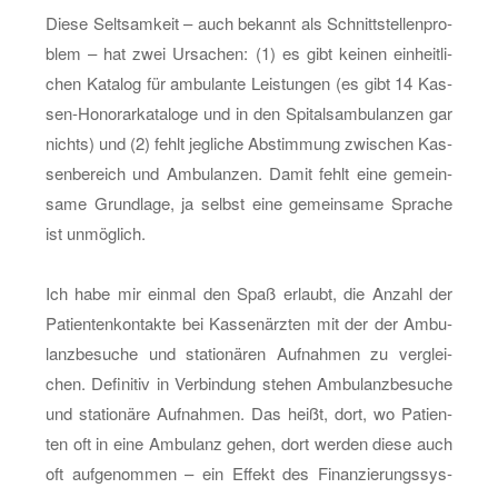
Diese Selt­sam­keit – auch be­kannt als Schnitt­stel­len­pro­
blem – hat zwei Ur­sa­chen: (1) es gibt kei­nen ein­heit­li­
chen Ka­ta­log für am­bu­lan­te Leis­tun­gen (es gibt 14 Kas­
sen-Ho­no­rar­ka­ta­lo­ge und in den Spi­tals­am­bu­lan­zen gar
nichts) und (2) fehlt jeg­li­che Ab­stim­mung zwi­schen Kas­
sen­be­reich und Am­bu­lan­zen. Damit fehlt eine ge­mein­
sa­me Grund­la­ge, ja selbst eine ge­mein­sa­me Spra­che
ist un­mög­lich.
Ich habe mir ein­mal den Spaß er­laubt, die An­zahl der
Pa­ti­en­ten­kon­tak­te bei Kas­sen­ärz­ten mit der der Am­bu­
lanz­be­su­che und sta­tio­nä­ren Auf­nah­men zu ver­glei­
chen. De­fi­ni­tiv in Ver­bin­dung ste­hen Am­bu­lanz­be­su­che
und sta­tio­nä­re Auf­nah­men. Das heißt, dort, wo Pa­ti­en­
ten oft in eine Am­bu­lanz gehen, dort wer­den diese auch
oft auf­ge­nom­men – ein Ef­fekt des Fi­nan­zie­rungs­sys­