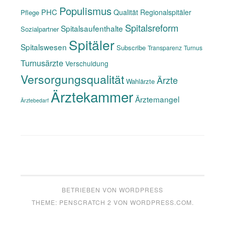
Populismus
PHC
Qualität
Regionalspitäler
Pflege
Spitalsreform
Spitalsaufenthalte
Sozialpartner
Spitäler
Spitalswesen
Subscribe
Transparenz
Turnus
Turnusärzte
Verschuldung
Versorgungsqualität
Ärzte
Wahlärzte
Ärztekammer
Ärztemangel
Ärztebedarf
BETRIEBEN VON WORDPRESS
THEME: PENSCRATCH 2 VON
WORDPRESS.COM
.