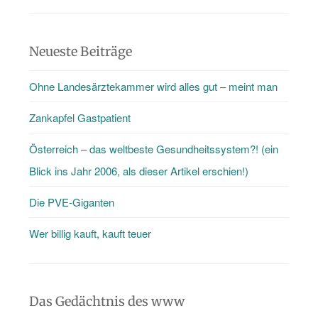
gibt
mehr
als
Neueste Beiträge
nur
Ohne Landesärztekammer wird alles gut – meint man
den
Blog
Zankapfel Gastpatient
…
Österreich – das weltbeste Gesundheitssystem?! (ein
Blick ins Jahr 2006, als dieser Artikel erschien!)
Die PVE-Giganten
Wer billig kauft, kauft teuer
Das Gedächtnis des www