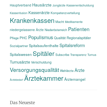
Hausärzte
Hauptverband
Jungärzte
Kassenentschuldung
Kassenärzte
Kompetenzverteilung
Kassenfusion
Krankenkassen
Macht
Medikamente
Patienten
niedergelassene Ärzte
Niederösterreich
Populismus
PHC
Qualität
Regionalspitäler
Pflege
Spitalsreform
Spitalsaufenthalte
Sozialpartner
Spitäler
Spitalswesen
Subscribe
Transparenz
Turnus
Turnusärzte
Verschuldung
Versorgungsqualität
Ärzte
Wahlärzte
Ärztekammer
Ärztemangel
Ärztebedarf
Das Neueste