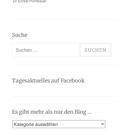
Dr. Ernest Pichlbauer
Suche
Suchen
nach:
Tagesaktuelles auf Facebook
Es gibt mehr als nur den Blog …
Es