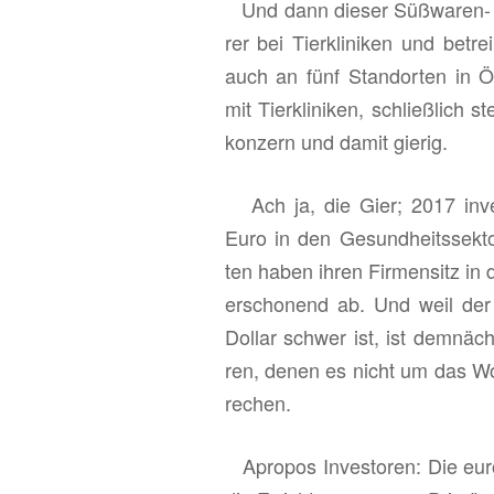
Und dann die­ser Süß­wa­ren- und
rer bei Tier­kli­ni­ken und be­tr
auch an fünf Stand­or­ten in Ös­t
mit Tier­kli­ni­ken, schließ­lic
kon­zern und damit gie­rig.
Ach ja, die Gier; 2017 in­ves­tie
Euro in den Ge­sund­heits­sek­tor
ten haben ihren Fir­men­sitz in d
er­scho­nend ab. Und weil der Ge
Dol­lar schwer ist, ist dem­näch
ren, denen es nicht um das Wohl
re­chen.
Apro­pos In­ves­to­ren: Die eu­ro­