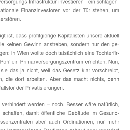
ver­sor­gungs-In­fra­struk­tur in­ves­tie­ren –ein schla­gen­
­tio­na­le Fi­nanz­in­ves­to­ren vor der Tür ste­hen, um
r­stö­ren.
 dass pro­fit­gie­ri­ge Ka­pi­ta­lis­ten un­se­re ak­tu­ell
te, die kei­nen Ge­winn an­stre­ben, son­dern nur den ge­
­gen: In Wien woll­te doch tat­säch­lich eine Toch­ter­fir­
orr ein Pri­mär­ver­sor­gungs­zen­trum er­rich­ten. Nun,
te sie das ja nicht, weil das Ge­setz klar vor­schreibt,
n, die dort ar­bei­ten. Aber das macht nichts, denn
alls­tor der Pri­va­ti­sie­run­gen.
ver­hin­dert wer­den – noch. Bes­ser wäre na­tür­lich,
u schaf­fen, damit öf­fent­li­che Ge­bäu­de im Ge­sund­
Kas­sen­zen­tra­len aber auch Or­di­na­tio­nen, nur mehr