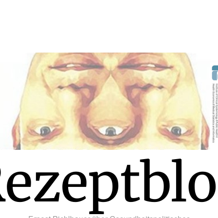
ezeptbl