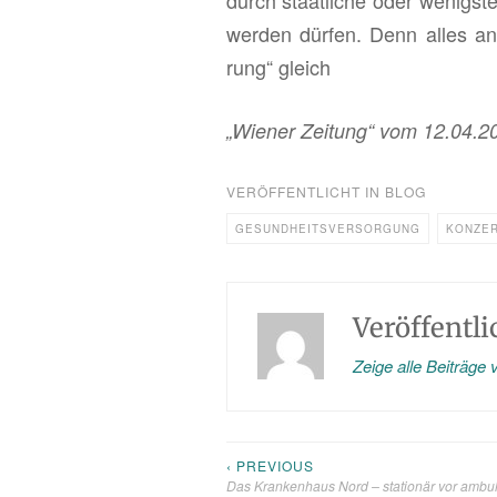
durch staat­li­che oder we­nigs­t
wer­den dür­fen. Denn alles an­d
rung“ gleich
„Wie­ner Zei­tung“ vom 12.04.2
VERÖFFENTLICHT IN
BLOG
GESUNDHEITSVERSORGUNG
KONZER
Veröffentl
Zeige alle Beiträge
‹ PREVIOUS
Beitragsnavigation
Das Krankenhaus Nord – stationär vor ambu