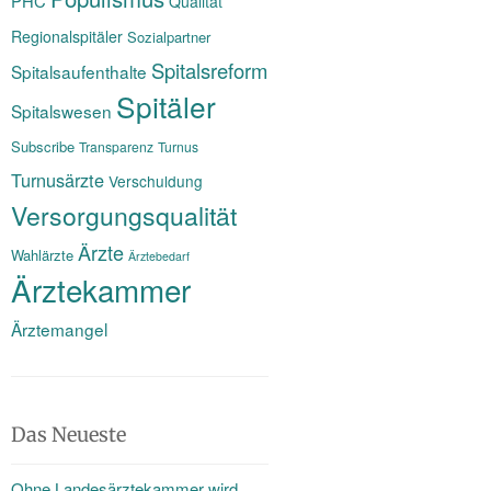
PHC
Qualität
Regionalspitäler
Sozialpartner
Spitalsreform
Spitalsaufenthalte
Spitäler
Spitalswesen
Subscribe
Transparenz
Turnus
Turnusärzte
Verschuldung
Versorgungsqualität
Ärzte
Wahlärzte
Ärztebedarf
Ärztekammer
Ärztemangel
Das Neueste
Ohne Landesärztekammer wird