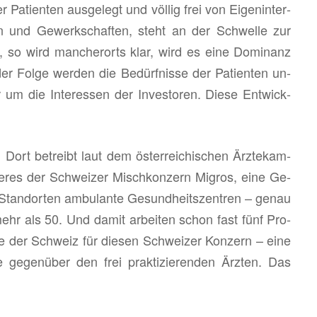
a­ti­en­ten aus­ge­legt und völ­lig frei von Ei­gen­in­ter­
n und Ge­werk­schaf­ten, steht an der Schwel­le zur
t, so wird man­cher­orts klar, wird es eine Do­mi­nanz
r Folge wer­den die Be­dürf­nis­se der Pa­ti­en­ten un­
m die In­ter­es­sen der In­ves­to­ren. Diese Ent­wick­
t be­treibt laut dem ös­ter­rei­chi­schen Ärz­te­kam­
ke­res der Schwei­zer Misch­kon­zern Mi­gros, eine Ge­
tand­or­ten am­bu­lan­te Ge­sund­heits­zen­tren – genau
hr als 50. Und damit ar­bei­ten schon fast fünf Pro­
zte der Schweiz für die­sen Schwei­zer Kon­zern – eine
 ge­gen­über den frei prak­ti­zie­ren­den Ärz­ten. Das