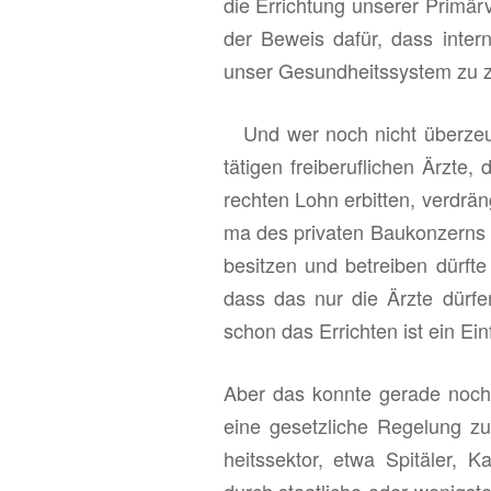
die Er­rich­tung un­se­rer Pri­mär­
der Be­weis dafür, dass in­ter­na
unser Ge­sund­heits­sys­tem zu ze
Und wer noch nicht über­zeugt ist,
tä­ti­gen frei­be­ruf­li­chen Ärz
rech­ten Lohn er­bit­ten, ver­drän
ma des pri­va­ten Bau­kon­zerns P
be­sit­zen und be­trei­ben dürf­
dass das nur die Ärzte dür­fe
schon das Er­rich­ten ist ein Ein­f
Aber das konn­te ge­ra­de noch 
eine ge­setz­li­che Re­ge­lung z
heits­sek­tor, etwa Spi­tä­ler, 