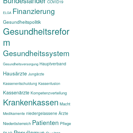
Bundesländer
COVID19
Finanzierung
ELGA
Gesundheitspolitik
Gesundheitsrefor
m
Gesundheitssystem
Hauptverband
Gesundheitsversorgung
Hausärzte
Jungärzte
Kassenentschuldung
Kassenfusion
Kassenärzte
Kompetenzverteilung
Krankenkassen
Macht
niedergelassene Ärzte
Medikamente
Patienten
Niederösterreich
Pflege
Populismus