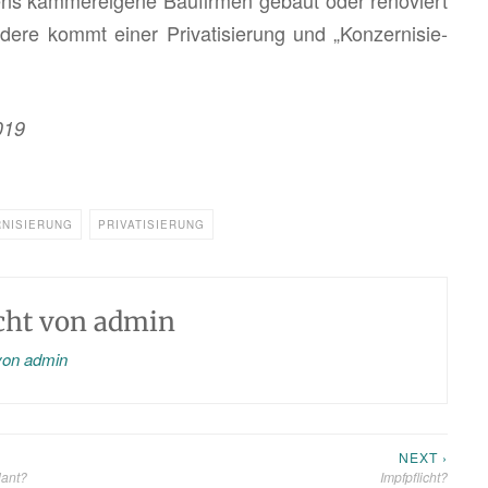
ens kam­mer­ei­ge­ne Bau­fir­men ge­baut oder re­no­viert
e­re kommt einer Pri­va­ti­sie­rung und „Kon­zer­ni­sie­
019
NISIERUNG
PRIVATISIERUNG
icht von
admin
 von admin
NEXT ›
lant?
Impfpflicht?