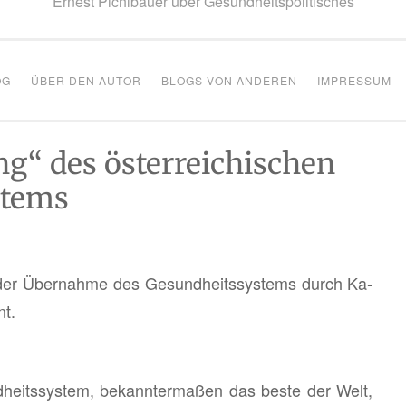
Ernest Pichlbauer über Gesundheitspolitisches
OG
ÜBER DEN AUTOR
BLOGS VON ANDEREN
IMPRESSUM
g“ des österreichischen
stems
er Über­nah­me des Ge­sund­heits­sys­tems durch Ka­
nt.
­heits­sys­tem, be­kann­ter­ma­ßen das beste der Welt,