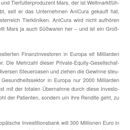
 Tier­fut­ter­pro­du­zent Mars, der ist Welt­markt­füh­
eibt, seit er das Un­ter­neh­men Ani­Cu­ra ge­kauft hat,
er­reich Tier­kli­ni­ken. Ani­Cu­ra wird nicht auf­hö­ren
h stellt Mars ja auch Süß­wa­ren her – und ist ein Groß­
r­ten Fi­nanz­in­ves­to­ren in Eu­ro­pa elf Mil­li­ar­den
. Die Mehr­zahl die­ser Pri­va­te-Equi­ty-Ge­sell­schaf­
i­ver­sen Steu­er­oa­sen und zie­hen die Ge­win­ne steu­
­sund­heits­sek­tor in Eu­ro­pa nur 2000 Mil­li­ar­den
st mit der to­ta­len Über­nah­me durch diese In­ves­to­
 der Pa­ti­en­ten, son­dern um ihre Ren­di­te geht, zu
päi­sche In­ves­ti­ti­ons­bank will 300 Mil­lio­nen Euro in