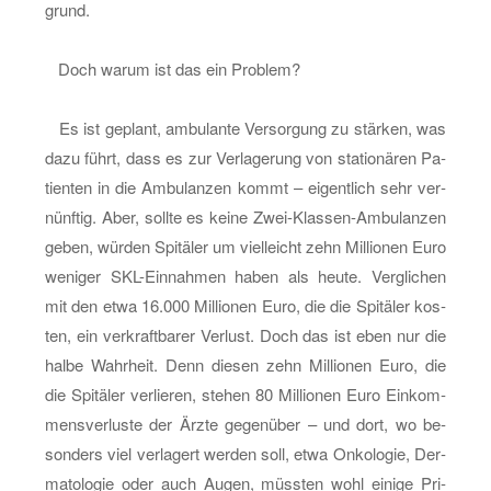
grund.
Doch warum ist das ein Pro­blem?
Es ist ge­plant, am­bu­lan­te Ver­sor­gung zu stär­ken, was
dazu führt, dass es zur Ver­la­ge­rung von sta­tio­nä­ren Pa­
ti­en­ten in die Am­bu­lan­zen kommt – ei­gent­lich sehr ver­
nünf­tig. Aber, soll­te es keine Zwei-Klas­sen-Am­bu­lan­zen
geben, wür­den Spi­tä­ler um viel­leicht zehn Mil­lio­nen Euro
we­ni­ger SKL-Ein­nah­men haben als heute. Ver­gli­chen
mit den etwa 16.000 Mil­lio­nen Euro, die die Spi­tä­ler kos­
ten, ein ver­kraft­ba­rer Ver­lust. Doch das ist eben nur die
halbe Wahr­heit. Denn die­sen zehn Mil­lio­nen Euro, die
die Spi­tä­ler ver­lie­ren, ste­hen 80 Mil­lio­nen Euro Ein­kom­
mens­ver­lus­te der Ärzte ge­gen­über – und dort, wo be­
son­ders viel ver­la­gert wer­den soll, etwa On­ko­lo­gie, Der­
ma­to­lo­gie oder auch Augen, müss­ten wohl ei­ni­ge Pri­