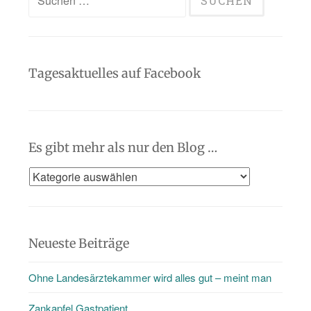
nach:
Tagesaktuelles auf Facebook
Es gibt mehr als nur den Blog …
Es
gibt
mehr
als
Neueste Beiträge
nur
Ohne Landesärztekammer wird alles gut – meint man
den
Blog
Zankapfel Gastpatient