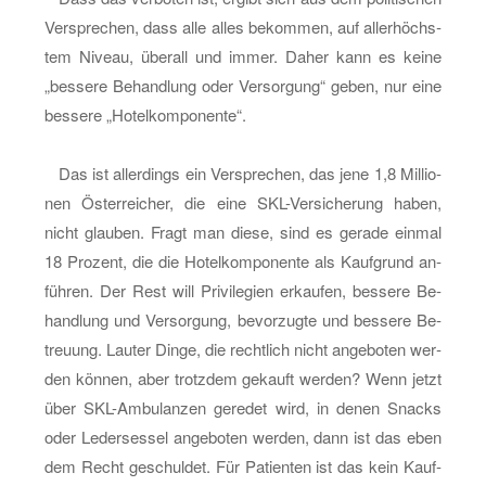
me­
Ver­spre­chen, dass alle alles be­kom­men, auf al­ler­höchs­
di­
tem Ni­veau, über­all und immer. Daher kann es keine
zin
„bes­se­re Be­hand­lung oder Ver­sor­gung“ geben, nur eine
bes­se­re „Ho­tel­kom­po­nen­te“.
Das ist al­ler­dings ein Ver­spre­chen, das jene 1,8 Mil­lio­
nen Ös­ter­rei­cher, die eine SKL-Ver­si­che­rung haben,
nicht glau­ben. Fragt man diese, sind es ge­ra­de ein­mal
18 Pro­zent, die die Ho­tel­kom­po­nen­te als Kauf­grund an­
füh­ren. Der Rest will Pri­vi­le­gi­en er­kau­fen, bes­se­re Be­
hand­lung und Ver­sor­gung, be­vor­zug­te und bes­se­re Be­
treu­ung. Lau­ter Dinge, die recht­lich nicht an­ge­bo­ten wer­
den kön­nen, aber trotz­dem ge­kauft wer­den? Wenn jetzt
über SKL-Am­bu­lan­zen ge­re­det wird, in denen Snacks
oder Le­der­ses­sel an­ge­bo­ten wer­den, dann ist das eben
dem Recht ge­schul­det. Für Pa­ti­en­ten ist das kein Kauf­