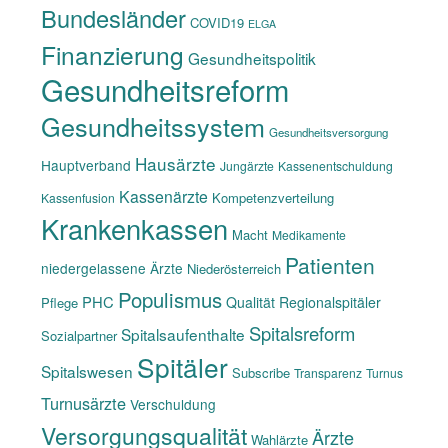
Bundesländer
COVID19
ELGA
Finanzierung
Gesundheitspolitik
Gesundheitsreform
Gesundheitssystem
Gesundheitsversorgung
Hausärzte
Hauptverband
Jungärzte
Kassenentschuldung
Kassenärzte
Kompetenzverteilung
Kassenfusion
Krankenkassen
Macht
Medikamente
Patienten
niedergelassene Ärzte
Niederösterreich
Populismus
PHC
Qualität
Regionalspitäler
Pflege
Spitalsreform
Spitalsaufenthalte
Sozialpartner
Spitäler
Spitalswesen
Subscribe
Transparenz
Turnus
Turnusärzte
Verschuldung
Versorgungsqualität
Ärzte
Wahlärzte