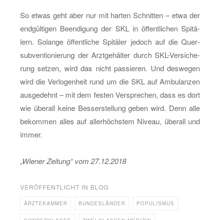
So etwas geht aber nur mit har­ten Schnit­ten – etwa der
end­gül­ti­gen Be­en­di­gung der SKL in öf­fent­li­chen Spi­tä­
lern. So­lan­ge öf­fent­li­che Spi­tä­ler je­doch auf die Quer­
sub­ven­tio­nie­rung der Arzt­ge­häl­ter durch SKL-Ver­si­che­
rung set­zen, wird das nicht pas­sie­ren. Und des­we­gen
wird die Ver­lo­gen­heit rund um die SKL auf Am­bu­lan­zen
aus­ge­dehnt – mit dem fes­ten Ver­spre­chen, dass es dort
wie über­all keine Bes­ser­stel­lung geben wird. Denn alle
be­kom­men alles auf al­ler­höchs­tem Ni­veau, über­all und
immer.
„Wie­ner Zei­tung“ vom 27.12.2018
VERÖFFENTLICHT IN
BLOG
ÄRZTEKAMMER
BUNDESLÄNDER
POPULISMUS