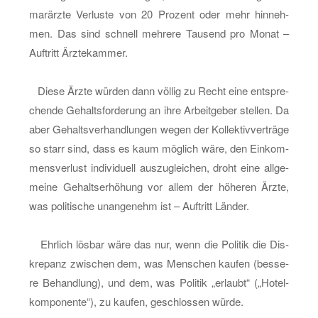
mar­ärz­te Ver­lus­te von 20 Pro­zent oder mehr hin­neh­
men. Das sind schnell meh­re­re Tau­send pro Monat –
Auf­tritt Ärz­te­kam­mer.
Diese Ärzte wür­den dann völ­lig zu Recht eine ent­spre­
chen­de Ge­halts­for­de­rung an ihre Ar­beit­ge­ber stel­len. Da
aber Ge­halts­ver­hand­lun­gen wegen der Kol­lek­tiv­ver­trä­ge
so starr sind, dass es kaum mög­lich wäre, den Ein­kom­
mens­ver­lust in­di­vi­du­ell aus­zu­glei­chen, droht eine all­ge­
mei­ne Ge­halts­er­hö­hung vor allem der hö­he­ren Ärzte,
was po­li­ti­sche un­an­ge­nehm ist – Auf­tritt Län­der.
Ehr­lich lös­bar wäre das nur, wenn die Po­li­tik die Dis­
kre­panz zwi­schen dem, was Men­schen kau­fen (bes­se­
re Be­hand­lung), und dem, was Po­li­tik „er­laubt“ („Ho­tel­
kom­po­nen­te“), zu kau­fen, ge­schlos­sen würde.