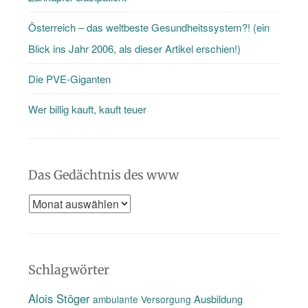
…
Österreich – das weltbeste Gesundheitssystem?! (ein
Blick ins Jahr 2006, als dieser Artikel erschien!)
Die PVE-Giganten
Wer billig kauft, kauft teuer
Das Gedächtnis des www
Das
Gedächtnis
des
www
Schlagwörter
Alois Stöger
Ausbildung
ambulante Versorgung