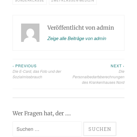
SONDERKLASSE
ZWEI-KLASSEN-MEDIZIN
Veröffentlicht von
admin
Zeige alle Beiträge von admin
‹ PREVIOUS
NEXT ›
Beitragsnavigation
Die E-Card, das Foto und der
Die
Sozialmissbrauch
Personalbedarfsberechnungen
des Krankenhauses Nord
Wer Fragen hat, der ….
Suchen
nach: