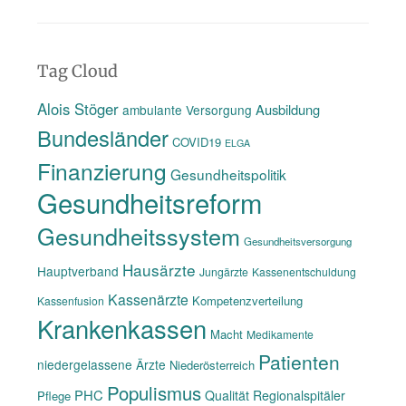
Tag Cloud
Alois Stöger
Ausbildung
ambulante Versorgung
Bundesländer
COVID19
ELGA
Finanzierung
Gesundheitspolitik
Gesundheitsreform
Gesundheitssystem
Gesundheitsversorgung
Hausärzte
Hauptverband
Jungärzte
Kassenentschuldung
Kassenärzte
Kompetenzverteilung
Kassenfusion
Krankenkassen
Macht
Medikamente
Patienten
niedergelassene Ärzte
Niederösterreich
Populismus
PHC
Qualität
Regionalspitäler
Pflege