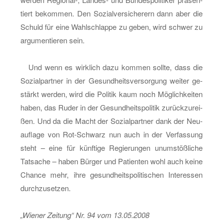
tiert be­kom­men. Den So­zi­al­ver­si­che­rern dann aber die
Schuld für eine Wahl­schlap­pe zu geben, wird schwer zu
ar­gu­men­tie­ren sein.
Und wenn es wirk­lich dazu kom­men soll­te, dass die
So­zi­al­part­ner in der Ge­sund­heits­ver­sor­gung wei­ter ge­
stärkt wer­den, wird die Po­li­tik kaum noch Mög­lich­kei­ten
haben, das Ruder in der Ge­sund­heits­po­li­tik zu­rück­zu­rei­
ßen. Und da die Macht der So­zi­al­part­ner dank der Neu­
auf­la­ge von Rot-Schwarz nun auch in der Ver­fas­sung
steht – eine für künf­ti­ge Re­gie­run­gen un­um­stöß­li­che
Tat­sa­che – haben Bür­ger und Pa­ti­en­ten wohl auch keine
Chan­ce mehr, ihre ge­sund­heits­po­li­ti­schen In­ter­es­sen
durch­zu­set­zen.
„Wie­ner Zei­tung“ Nr. 94 vom 13.05.2008