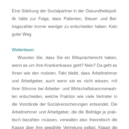
Eine Stär­kung der So­zi­al­part­ner in der Ge­sund­heits­po­li­
tik hätte zur Folge, dass Pa­ti­en­ten, Steu­er- und Bei­
trags­zah­ler immer we­ni­ger zu ent­schei­den haben. Kein
guter Weg.
:
Wei­ter­le­sen
Die
Wuss­ten Sie, dass Sie ein Mit­spra­che­recht haben,
Ohn­
wenn es um Ihre Kran­ken­kas­se geht? Nein? Da geht es
macht
Ihnen wie den meis­ten. Fakt bleibt, dass Ar­beit­neh­mer
der
und Ar­beit­ge­ber, auch wenn sie es nicht wis­sen, mit
Pa­
ihrer Stim­me bei Ar­bei­ter- und Wirt­schafts­kam­mer­wah­
ti­
len ent­schei­den, wel­che Frak­ti­on wie viele Ver­tre­ter in
en­
die Vor­stän­de der So­zi­al­ver­si­che­run­gen ent­sen­det. Die
ten
Ar­beit­neh­mer und Ar­beit­ge­ber, die die Bei­trä­ge ja prak­
tisch be­zah­len müs­sen, ver­wal­ten also theo­re­tisch die
Kasse über ihre ge­wähl­te Ver­tre­tung selbst. Klappt die