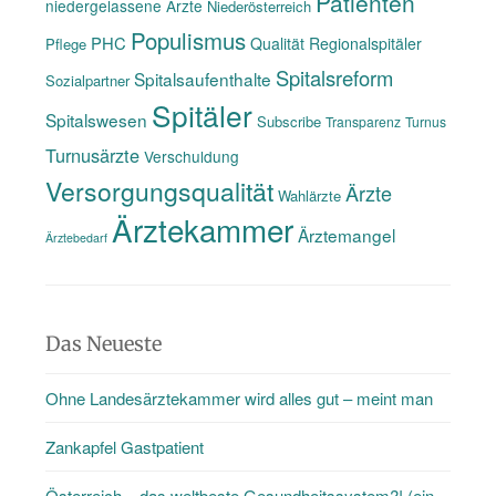
Patienten
niedergelassene Ärzte
Niederösterreich
Populismus
PHC
Qualität
Regionalspitäler
Pflege
Spitalsreform
Spitalsaufenthalte
Sozialpartner
Spitäler
Spitalswesen
Subscribe
Transparenz
Turnus
Turnusärzte
Verschuldung
Versorgungsqualität
Ärzte
Wahlärzte
Ärztekammer
Ärztemangel
Ärztebedarf
Das Neueste
Ohne Landesärztekammer wird alles gut – meint man
Zankapfel Gastpatient
Österreich – das weltbeste Gesundheitssystem?! (ein