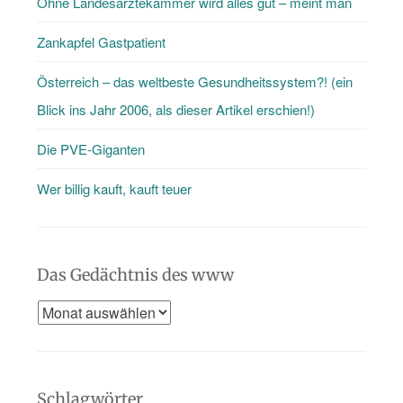
Ohne Landesärztekammer wird alles gut – meint man
den
Blog
Zankapfel Gastpatient
…
Österreich – das weltbeste Gesundheitssystem?! (ein
Blick ins Jahr 2006, als dieser Artikel erschien!)
Die PVE-Giganten
Wer billig kauft, kauft teuer
Das Gedächtnis des www
Das
Gedächtnis
des
www
Schlagwörter