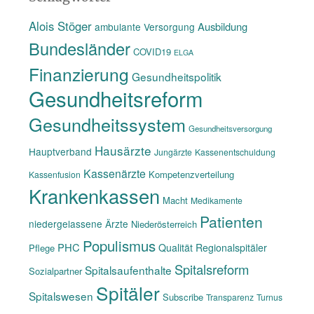
Alois Stöger
Ausbildung
ambulante Versorgung
Bundesländer
COVID19
ELGA
Finanzierung
Gesundheitspolitik
Gesundheitsreform
Gesundheitssystem
Gesundheitsversorgung
Hausärzte
Hauptverband
Jungärzte
Kassenentschuldung
Kassenärzte
Kompetenzverteilung
Kassenfusion
Krankenkassen
Macht
Medikamente
Patienten
niedergelassene Ärzte
Niederösterreich
Populismus
PHC
Qualität
Regionalspitäler
Pflege
Spitalsreform
Spitalsaufenthalte
Sozialpartner
Spitäler
Spitalswesen
Subscribe
Transparenz
Turnus