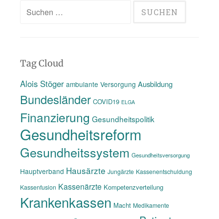
Suchen
nach:
Tag Cloud
Alois Stöger
Ausbildung
ambulante Versorgung
Bundesländer
COVID19
ELGA
Finanzierung
Gesundheitspolitik
Gesundheitsreform
Gesundheitssystem
Gesundheitsversorgung
Hausärzte
Hauptverband
Jungärzte
Kassenentschuldung
Kassenärzte
Kompetenzverteilung
Kassenfusion
Krankenkassen
Macht
Medikamente