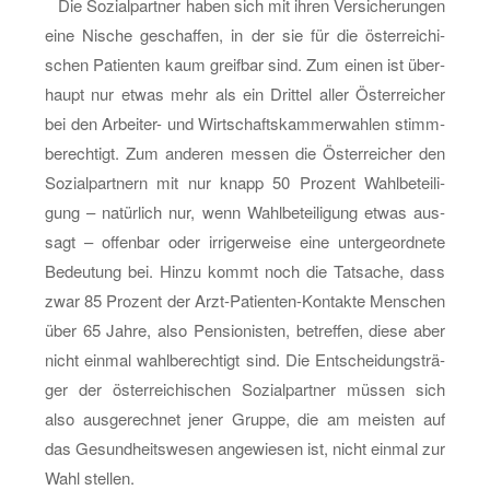
Die So­zi­al­part­ner haben sich mit ihren Ver­si­che­run­gen
eine Ni­sche ge­schaf­fen, in der sie für die ös­ter­rei­chi­
schen Pa­ti­en­ten kaum greif­bar sind. Zum einen ist über­
haupt nur etwas mehr als ein Drit­tel aller Ös­ter­rei­cher
bei den Ar­bei­ter- und Wirt­schafts­kam­mer­wah­len stimm­
be­rech­tigt. Zum an­de­ren mes­sen die Ös­ter­rei­cher den
So­zi­al­part­nern mit nur knapp 50 Pro­zent Wahl­be­tei­li­
gung – na­tür­lich nur, wenn Wahl­be­tei­li­gung etwas aus­
sagt – of­fen­bar oder ir­ri­ger­wei­se eine un­ter­ge­ord­ne­te
Be­deu­tung bei. Hinzu kommt noch die Tat­sa­che, dass
zwar 85 Pro­zent der Arzt-Pa­ti­en­ten-Kon­tak­te Men­schen
über 65 Jahre, also Pen­sio­nis­ten, be­tref­fen, diese aber
nicht ein­mal wahl­be­rech­tigt sind. Die Ent­schei­dungs­trä­
ger der ös­ter­rei­chi­schen So­zi­al­part­ner müs­sen sich
also aus­ge­rech­net jener Grup­pe, die am meis­ten auf
das Ge­sund­heits­we­sen an­ge­wie­sen ist, nicht ein­mal zur
Wahl stel­len.