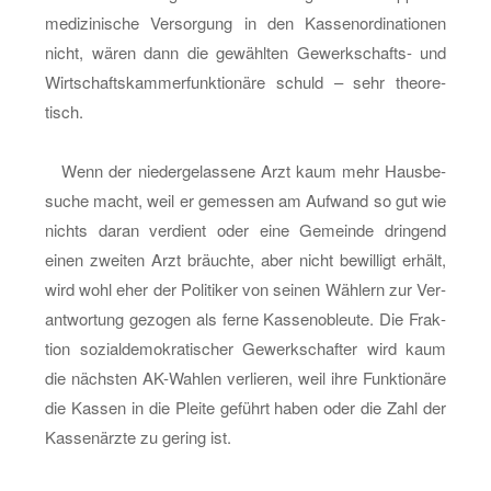
me­di­zi­ni­sche Ver­sor­gung in den Kas­sen­or­di­na­tio­nen
nicht, wären dann die ge­wähl­ten Ge­werk­schafts- und
Wirt­schafts­kam­mer­funk­tio­nä­re schuld – sehr theo­re­
tisch.
Wenn der nie­der­ge­las­se­ne Arzt kaum mehr Haus­be­
su­che macht, weil er ge­mes­sen am Auf­wand so gut wie
nichts daran ver­dient oder eine Ge­mein­de drin­gend
einen zwei­ten Arzt bräuch­te, aber nicht be­wil­ligt er­hält,
wird wohl eher der Po­li­ti­ker von sei­nen Wäh­lern zur Ver­
ant­wor­tung ge­zo­gen als ferne Kas­seno­bleu­te. Die Frak­
ti­on so­zi­al­de­mo­kra­ti­scher Ge­werk­schaf­ter wird kaum
die nächs­ten AK-Wah­len ver­lie­ren, weil ihre Funk­tio­nä­re
die Kas­sen in die Plei­te ge­führt haben oder die Zahl der
Kas­sen­ärz­te zu ge­ring ist.