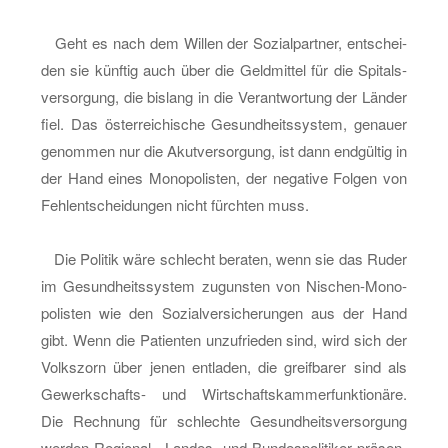
Geht es nach dem Wil­len der So­zi­al­part­ner, ent­schei­
den sie künf­tig auch über die Geld­mit­tel für die Spi­tals­
ver­sor­gung, die bis­lang in die Ver­ant­wor­tung der Län­der
fiel. Das ös­ter­rei­chi­sche Ge­sund­heits­sys­tem, ge­nau­er
ge­nom­men nur die Akut­ver­sor­gung, ist dann end­gül­tig in
der Hand eines Mo­no­po­lis­ten, der ne­ga­ti­ve Fol­gen von
Fehl­ent­schei­dun­gen nicht fürch­ten muss.
Die Po­li­tik wäre schlecht be­ra­ten, wenn sie das Ruder
im Ge­sund­heits­sys­tem zu­guns­ten von Ni­schen-Mo­no­
po­lis­ten wie den So­zi­al­ver­si­che­run­gen aus der Hand
gibt. Wenn die Pa­ti­en­ten un­zu­frie­den sind, wird sich der
Volks­zorn über jenen ent­la­den, die greif­ba­rer sind als
Ge­werk­schafts- und Wirt­schafts­kam­mer­funk­tio­nä­re.
Die Rech­nung für schlech­te Ge­sund­heits­ver­sor­gung
wer­den Re­gio­nal-, Lan­des- und Bun­des­po­li­ti­ker prä­sen­