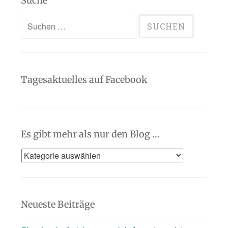
Suche
Suchen
nach:
Tagesaktuelles auf Facebook
Es gibt mehr als nur den Blog …
Es
gibt
mehr
als
Neueste Beiträge
nur