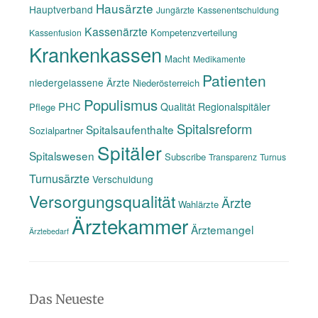
Hausärzte
Hauptverband
Jungärzte
Kassenentschuldung
Kassenärzte
Kompetenzverteilung
Kassenfusion
Krankenkassen
Macht
Medikamente
Patienten
niedergelassene Ärzte
Niederösterreich
Populismus
PHC
Qualität
Regionalspitäler
Pflege
Spitalsreform
Spitalsaufenthalte
Sozialpartner
Spitäler
Spitalswesen
Subscribe
Transparenz
Turnus
Turnusärzte
Verschuldung
Versorgungsqualität
Ärzte
Wahlärzte
Ärztekammer
Ärztemangel
Ärztebedarf
Das Neueste