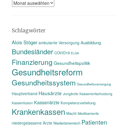
Das
Gedächtnis
des
www
Schlagwörter
Alois Stöger
Ausbildung
ambulante Versorgung
Bundesländer
COVID19
ELGA
Finanzierung
Gesundheitspolitik
Gesundheitsreform
Gesundheitssystem
Gesundheitsversorgung
Hausärzte
Hauptverband
Jungärzte
Kassenentschuldung
Kassenärzte
Kompetenzverteilung
Kassenfusion
Krankenkassen
Macht
Medikamente
Patienten
niedergelassene Ärzte
Niederösterreich