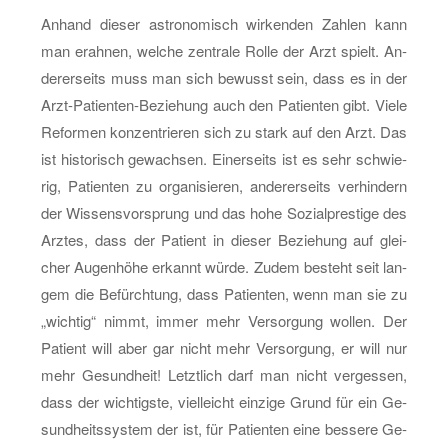
An­hand die­ser as­tro­no­misch wir­ken­den Zah­len kann
man er­ah­nen, wel­che zen­tra­le Rolle der Arzt spielt. An­
de­rer­seits muss man sich be­wusst sein, dass es in der
Arzt-Pa­ti­en­ten-Be­zie­hung auch den Pa­ti­en­ten gibt. Viele
Re­for­men kon­zen­trie­ren sich zu stark auf den Arzt. Das
ist his­to­risch ge­wach­sen. Ei­ner­seits ist es sehr schwie­
rig, Pa­ti­en­ten zu or­ga­ni­sie­ren, an­de­rer­seits ver­hin­dern
der Wis­sens­vor­sprung und das hohe So­zi­al­pres­ti­ge des
Arz­tes, dass der Pa­ti­ent in die­ser Be­zie­hung auf glei­
cher Au­gen­hö­he er­kannt würde. Zudem be­steht seit lan­
gem die Be­fürch­tung, dass Pa­ti­en­ten, wenn man sie zu
„wich­tig“ nimmt, immer mehr Ver­sor­gung wol­len. Der
Pa­ti­ent will aber gar nicht mehr Ver­sor­gung, er will nur
mehr Ge­sund­heit! Letzt­lich darf man nicht ver­ges­sen,
dass der wich­tigs­te, viel­leicht ein­zi­ge Grund für ein Ge­
sund­heits­sys­tem der ist, für Pa­ti­en­ten eine bes­se­re Ge­