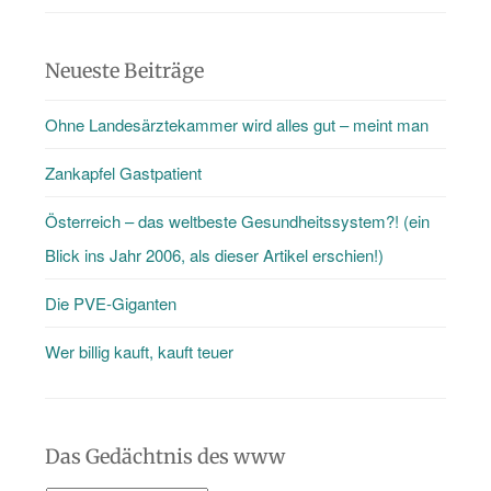
mehr
als
Neueste Beiträge
nur
Ohne Landesärztekammer wird alles gut – meint man
den
Blog
Zankapfel Gastpatient
…
Österreich – das weltbeste Gesundheitssystem?! (ein
Blick ins Jahr 2006, als dieser Artikel erschien!)
Die PVE-Giganten
Wer billig kauft, kauft teuer
Das Gedächtnis des www