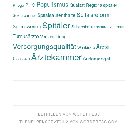
Populismus
PHC
Qualität
Regionalspitäler
Pflege
Spitalsreform
Spitalsaufenthalte
Sozialpartner
Spitäler
Spitalswesen
Subscribe
Transparenz
Turnus
Turnusärzte
Verschuldung
Versorgungsqualität
Ärzte
Wahlärzte
Ärztekammer
Ärztemangel
Ärztebedarf
BETRIEBEN VON WORDPRESS
THEME: PENSCRATCH 2 VON
WORDPRESS.COM
.