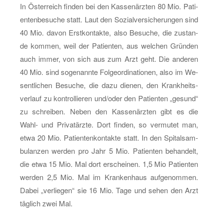
In Ös­ter­reich fin­den bei den Kas­sen­ärz­ten 80 Mio. Pa­ti­
en­ten­be­su­che statt. Laut den So­zi­al­ver­si­che­run­gen sind
40 Mio. davon Erst­kon­tak­te, also Be­su­che, die zu­stan­
de kom­men, weil der Pa­ti­en­ten, aus wel­chen Grün­den
auch immer, von sich aus zum Arzt geht. Die an­de­ren
40 Mio. sind so­ge­nann­te Fol­ge­or­di­na­tio­nen, also im We­
sent­li­chen Be­su­che, die dazu die­nen, den Krank­heits­
ver­lauf zu kon­trol­lie­ren und/oder den Pa­ti­en­ten „ge­sund“
zu schrei­ben. Neben den Kas­sen­ärz­ten gibt es die
Wahl- und Pri­vat­ärz­te. Dort fin­den, so ver­mu­tet man,
etwa 20 Mio. Pa­ti­en­ten­kon­tak­te statt. In den Spi­tals­am­
bu­lan­zen wer­den pro Jahr 5 Mio. Pa­ti­en­ten be­han­delt,
die etwa 15 Mio. Mal dort er­schei­nen. 1,5 Mio Pa­ti­en­ten
wer­den 2,5 Mio. Mal im Kran­ken­haus auf­ge­nom­men.
Dabei „ver­lie­gen“ sie 16 Mio. Tage und sehen den Arzt
täg­lich zwei Mal.