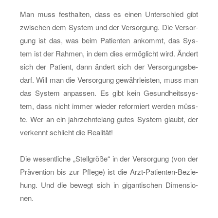
Man muss fest­hal­ten, dass es einen Un­ter­schied gibt
zwi­schen dem Sys­tem und der Ver­sor­gung. Die Ver­sor­
gung ist das, was beim Pa­ti­en­ten an­kommt, das Sys­
tem ist der Rah­men, in dem dies er­mög­licht wird. Än­dert
sich der Pa­ti­ent, dann än­dert sich der Ver­sor­gungs­be­
darf. Will man die Ver­sor­gung ge­währ­leis­ten, muss man
das Sys­tem an­pas­sen. Es gibt kein Ge­sund­heits­sys­
tem, dass nicht immer wie­der re­for­miert wer­den müss­
te. Wer an ein jahr­zehn­te­lang gutes Sys­tem glaubt, der
ver­kennt schlicht die Rea­li­tät!
Die we­sent­li­che „Stell­grö­ße“ in der Ver­sor­gung (von der
Prä­ven­ti­on bis zur Pfle­ge) ist die Arzt-Pa­ti­en­ten-Be­zie­
hung. Und die be­wegt sich in gi­gan­ti­schen Di­men­sio­
nen.