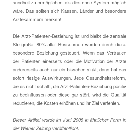
sund­heit zu er­mög­li­chen, als dies ohne Sys­tem mög­lich
wäre. Das soll­ten sich Kas­sen, Län­der und be­son­ders
Ärz­te­kam­mern mer­ken!
Die Arzt-Pa­ti­en­ten-Be­zie­hung ist und bleibt die zen­tra­le
Stell­grö­ße. 80% aller Res­sour­cen wer­den durch diese
be­son­de­re Be­zie­hung ge­steu­ert. Wenn das Ver­trau­en
der Pa­ti­en­ten ei­ner­seits oder die Mo­ti­va­ti­on der Ärzte
an­de­rer­seits auch nur ein biss­chen sinkt, dann hat das
so­fort rie­si­ge Aus­wir­kun­gen. Jede Ge­sund­heits­re­form,
die es nicht schafft, die Arzt-Pa­ti­en­ten-Be­zie­hung po­si­tiv
zu be­ein­flus­sen oder diese gar stört, wird die Qua­li­tät
re­du­zie­ren, die Kos­ten er­hö­hen und ihr Ziel ver­feh­len.
Die­ser Ar­ti­kel wurde im Juni 2008 in ähn­li­cher Form in
der Wie­ner Zei­tung ver­öf­fent­licht.