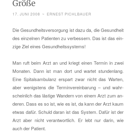
Größe
17. JUNI 2008
~
ERNEST PICHLBAUER
Die Ge­sund­heits­ver­sor­gung ist dazu da, die Ge­sund­heit
des ein­zel­nen Pa­ti­en­ten zu ver­bes­sern. Das ist das ein­
zi­ge Ziel eines Ge­sund­heits­sys­tems!
Man ruft beim Arzt an und kriegt einen Ter­min in zwei
Mo­na­ten. Dann ist man dort und war­tet stun­den­lang.
Eine Spi­tals­am­bu­lanz er­spart zwar nicht das War­ten,
aber we­nigs­tens die Ter­min­ver­ein­ba­rung – und wahr­
schein­lich das läs­ti­ge Wan­dern von einem Arzt zum an­
de­ren. Dass es so ist, wie es ist, da kann der Arzt kaum
etwas dafür. Schuld daran ist das Sys­tem. Dafür ist der
Arzt aber nicht ver­ant­wort­lich. Er lebt nur darin, wie
auch der Pa­ti­ent.