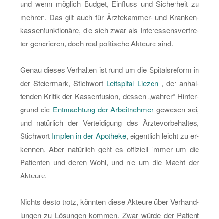
man
und wenn mög­lich Bud­get, Ein­fluss und Si­cher­heit zu
meh­ren. Das gilt auch für Ärz­te­kam­mer- und Kran­ken­
kas­sen­funk­tio­nä­re, die sich zwar als In­ter­es­sens­ver­tre­
ter ge­ne­rie­ren, doch real po­li­ti­sche Ak­teu­re sind.
Genau die­ses Ver­hal­ten ist rund um die Spi­tals­re­form in
der Stei­er­mark, Stich­wort
Leit­spi­tal Lie­zen
, der an­hal­
ten­den Kri­tik der Kas­sen­fu­si­on, des­sen „wah­rer“ Hin­ter­
grund die
Ent­mach­tung der Ar­beit­neh­mer
ge­we­sen sei,
und na­tür­lich der Ver­tei­di­gung des Ärz­te­vor­be­hal­tes,
Stich­wort
Imp­fen in der Apo­the­ke
, ei­gent­lich leicht zu er­
ken­nen. Aber na­tür­lich geht es of­fi­zi­ell immer um die
Pa­ti­en­ten und deren Wohl, und nie um die Macht der
Ak­teu­re.
Nichts desto trotz, könn­ten diese Ak­teu­re über Ver­hand­
lun­gen zu Lö­sun­gen kom­men. Zwar würde der Pa­ti­ent