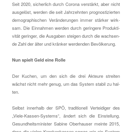
Seit 2020, si­cher­lich durch Co­ro­na ver­stärkt, aber nicht
aus­ge­löst, wer­den die seit Jahr­zehn­ten pro­gnos­ti­zier­ten
de­mo­gra­phi­schen Ver­än­de­run­gen immer stär­ker wirk­
sam. Die Ein­nah­men wer­den durch ge­rin­ge­re Pro­duk­ti­
vi­tät ge­rin­ger, die Aus­ga­ben stei­gen durch die wach­sen­
de Zahl der älter und krän­ker wer­den­den Be­völ­ke­rung.
Nun spielt Geld eine Rolle
Der Ku­chen, um den sich die drei Ak­teu­re strei­ten
wächst nicht mehr genug, um das Sys­tem sta­bil zu hal­
ten.
Selbst in­ner­halb der SPÖ, tra­di­tio­nell Ver­tei­di­ger des
„Vie­le-Kas­sen-Sys­tems“, än­dert sich die Ein­stel­lung.
Ge­sund­heits­mi­nis­ter Sa­bi­ne Ober­hau­ser mein­te 2015,
dass die vie­len Kran­ken­kas­sen sowas wie ein Sys­tem