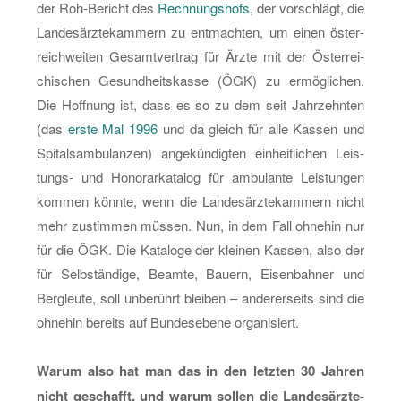
der Roh-Be­richt des
Rech­nungs­hofs
, der vor­schlägt, die
Lan­des­ärz­te­kam­mern zu ent­mach­ten, um einen ös­ter­
reich­wei­ten Ge­samt­ver­trag für Ärzte mit der Ös­ter­rei­
chi­schen Ge­sund­heits­kas­se (ÖGK) zu er­mög­li­chen.
Die Hoff­nung ist, dass es so zu dem seit Jahr­zehn­ten
(das
erste Mal 1996
und da gleich für alle Kas­sen und
Spi­tals­am­bu­lan­zen) an­ge­kün­dig­ten ein­heit­li­chen Leis­
tungs- und Ho­no­rar­ka­ta­log für am­bu­lan­te Leis­tun­gen
kom­men könn­te, wenn die Lan­des­ärz­te­kam­mern nicht
mehr zu­stim­men müs­sen. Nun, in dem Fall oh­ne­hin nur
für die ÖGK. Die Ka­ta­lo­ge der klei­nen Kas­sen, also der
für Selb­stän­di­ge, Be­am­te, Bau­ern, Ei­sen­bah­ner und
Berg­leu­te, soll un­be­rührt blei­ben – an­de­rer­seits sind die
oh­ne­hin be­reits auf Bun­des­ebe­ne or­ga­ni­siert.
Warum also hat man das in den letz­ten 30 Jah­ren
nicht ge­schafft, und warum sol­len die Lan­des­ärz­te­