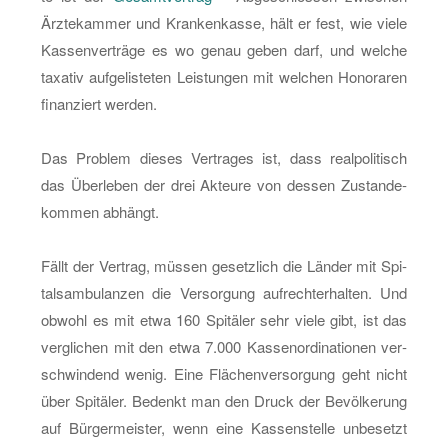
Ärz­te­kam­mer und Kran­ken­kas­se, hält er fest, wie viele
Kas­sen­ver­trä­ge es wo genau geben darf, und wel­che
ta­xa­tiv auf­ge­lis­te­ten Leis­tun­gen mit wel­chen Ho­no­ra­ren
fi­nan­ziert wer­den.
Das Pro­blem die­ses Ver­tra­ges ist, dass re­al­po­li­tisch
das Über­le­ben der drei Ak­teu­re von des­sen Zu­stan­de­
kom­men ab­hängt.
Fällt der Ver­trag, müs­sen ge­setz­lich die Län­der mit Spi­
tals­am­bu­lan­zen die Ver­sor­gung auf­recht­er­hal­ten. Und
ob­wohl es mit etwa 160 Spi­tä­ler sehr viele gibt, ist das
ver­gli­chen mit den etwa 7.000 Kas­sen­or­di­na­tio­nen ver­
schwin­dend wenig. Eine Flä­chen­ver­sor­gung geht nicht
über Spi­tä­ler. Be­denkt man den Druck der Be­völ­ke­rung
auf Bür­ger­meis­ter, wenn eine Kas­sen­stel­le un­be­setzt