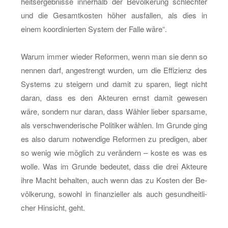
heits­er­geb­nis­se in­ner­halb der Be­völ­ke­rung schlech­ter
und die Ge­samt­kos­ten höher aus­fal­len, als dies in
einem ko­or­di­nier­ten Sys­tem der Falle wäre“.
Warum immer wie­der Re­for­men, wenn man sie denn so
nen­nen darf, an­ge­strengt wur­den, um die Ef­fi­zi­enz des
Sys­tems zu stei­gern und damit zu spa­ren, liegt nicht
daran, dass es den Ak­teu­ren ernst damit ge­we­sen
wäre, son­dern nur daran, dass Wäh­ler lie­ber spar­sa­me,
als ver­schwen­de­ri­sche Po­li­ti­ker wäh­len. Im Grun­de ging
es also darum not­wen­di­ge Re­for­men zu pre­di­gen, aber
so wenig wie mög­lich zu ver­än­dern – koste es was es
wolle. Was im Grun­de be­deu­tet, dass die drei Ak­teu­re
ihre Macht be­hal­ten, auch wenn das zu Kos­ten der Be­
völ­ke­rung, so­wohl in fi­nan­zi­el­ler als auch ge­sund­heit­li­
cher Hin­sicht, geht.