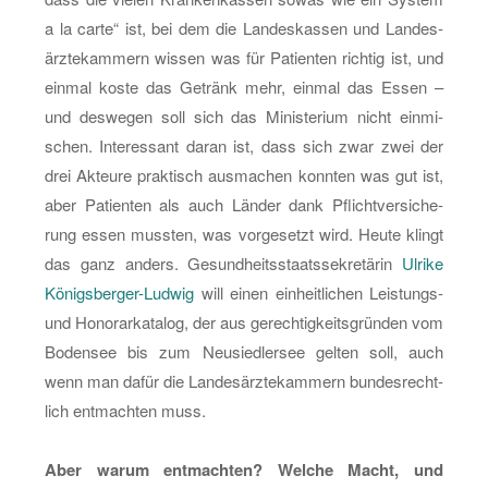
a la carte“ ist, bei dem die Lan­des­kas­sen und Lan­des­
ärz­te­kam­mern wis­sen was für Pa­ti­en­ten rich­tig ist, und
ein­mal koste das Ge­tränk mehr, ein­mal das Essen –
und des­we­gen soll sich das Mi­nis­te­ri­um nicht ein­mi­
schen. In­ter­es­sant daran ist, dass sich zwar zwei der
drei Ak­teu­re prak­tisch aus­ma­chen konn­ten was gut ist,
aber Pa­ti­en­ten als auch Län­der dank Pflicht­ver­si­che­
rung essen muss­ten, was vor­ge­setzt wird. Heute klingt
das ganz an­ders. Ge­sund­heits­staats­se­kre­tä­rin
Ul­ri­ke
Kö­nigs­ber­ger-Lud­wig
will einen ein­heit­li­chen Leis­tungs-
und Ho­no­rar­ka­ta­log, der aus ge­rech­tig­keits­grün­den vom
Bo­den­see bis zum Neu­sied­ler­see gel­ten soll, auch
wenn man dafür die Lan­des­ärz­te­kam­mern bun­des­recht­
lich ent­mach­ten muss.
Aber warum ent­mach­ten? Wel­che Macht, und