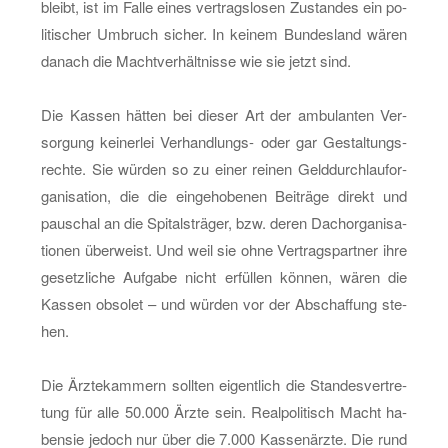
bleibt, ist im Falle eines ver­trags­lo­sen Zu­stan­des ein po­
li­ti­scher Um­bruch si­cher. In kei­nem Bun­des­land wären
da­nach die Macht­ver­hält­nis­se wie sie jetzt sind.
Die Kas­sen hät­ten bei die­ser Art der am­bu­lan­ten Ver­
sor­gung kei­ner­lei Ver­hand­lungs- oder gar Ge­stal­tungs­
rech­te. Sie wür­den so zu einer rei­nen Geld­durch­lauf­or­
ga­ni­sa­ti­on, die die ein­ge­ho­be­nen Bei­trä­ge di­rekt und
pau­schal an die Spi­tals­trä­ger, bzw. deren Dach­or­ga­ni­sa­
tio­nen über­weist. Und weil sie ohne Ver­trags­part­ner ihre
ge­setz­li­che Auf­ga­be nicht er­fül­len kön­nen, wären die
Kas­sen ob­so­let – und wür­den vor der Ab­schaf­fung ste­
hen.
Die Ärz­te­kam­mern soll­ten ei­gent­lich die Stan­des­ver­tre­
tung für alle 50.000 Ärzte sein. Re­al­po­li­tisch Macht ha­
ben­sie je­doch nur über die 7.000 Kas­sen­ärz­te. Die rund