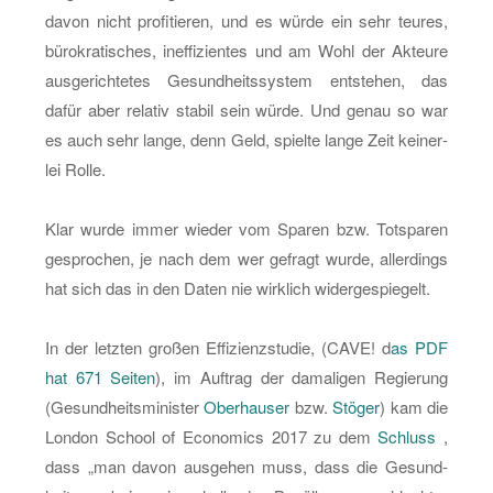
davon nicht pro­fi­tie­ren, und es würde ein sehr teu­res,
bü­ro­kra­ti­sches, in­ef­fi­zi­en­tes und am Wohl der Ak­teu­re
aus­ge­rich­te­tes Ge­sund­heits­sys­tem ent­ste­hen, das
dafür aber re­la­tiv sta­bil sein würde. Und genau so war
es auch sehr lange, denn Geld, spiel­te lange Zeit kei­ner­
lei Rolle.
Klar wurde immer wie­der vom Spa­ren bzw. Totspa­ren
ge­spro­chen, je nach dem wer ge­fragt wurde, al­ler­dings
hat sich das in den Daten nie wirk­lich wi­der­ge­spie­gelt.
In der letz­ten gro­ßen Ef­fi­zi­enz­stu­die, (CAVE! d
as PDF
hat 671 Sei­ten
), im Auf­trag der da­ma­li­gen Re­gie­rung
(Ge­sund­heits­mi­nis­ter
Ober­hau­ser
bzw.
Stö­ger
) kam die
Lon­don School of Eco­no­mics 2017 zu dem
Schluss
,
dass „man davon aus­ge­hen muss, dass die Ge­sund­