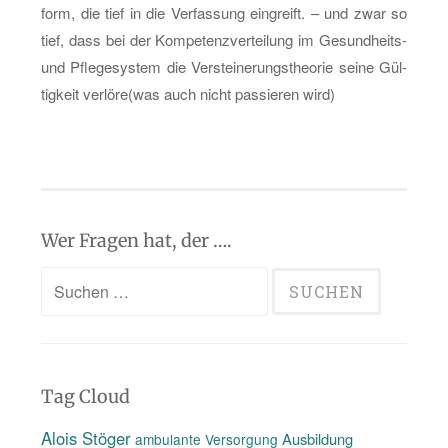
form, die tief in die Ver­fas­sung ein­greift. – und zwar so
tief, dass bei der Kom­pe­tenz­ver­tei­lung im Ge­sund­heits-
und Pfle­ge­sys­tem die Ver­stei­ne­rungs­theo­rie seine Gül­
tig­keit ver­lö­re(was auch nicht pas­sie­ren wird)
Wer Fragen hat, der ….
Suchen
nach:
Tag Cloud
Alois Stöger
Ausbildung
ambulante Versorgung