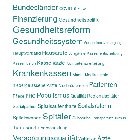
Bundesländer
COVID19
ELGA
Finanzierung
Gesundheitspolitik
Gesundheitsreform
Gesundheitssystem
Gesundheitsversorgung
Hausärzte
Hauptverband
Jungärzte
Kassenentschuldung
Kassenärzte
Kompetenzverteilung
Kassenfusion
Krankenkassen
Macht
Medikamente
Patienten
niedergelassene Ärzte
Niederösterreich
Populismus
PHC
Qualität
Regionalspitäler
Pflege
Spitalsreform
Spitalsaufenthalte
Sozialpartner
Spitäler
Spitalswesen
Subscribe
Transparenz
Turnus
Turnusärzte
Verschuldung
Versorgungsqualität
Ärzte
Wahlärzte