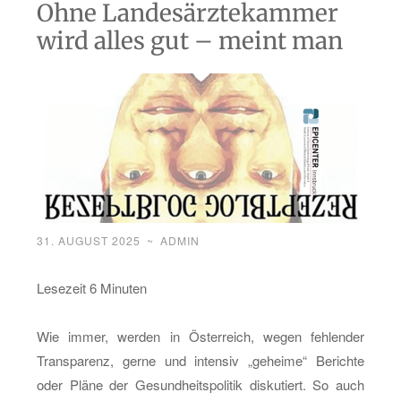
Ohne Landesärztekammer
wird alles gut – meint man
31. AUGUST 2025
~
ADMIN
Le­se­zeit 6 Mi­nu­ten
Wie immer, wer­den in Ös­ter­reich, wegen feh­len­der
Trans­pa­renz, gerne und in­ten­siv „ge­hei­me“ Be­rich­te
oder Pläne der Ge­sund­heits­po­li­tik dis­ku­tiert. So auch