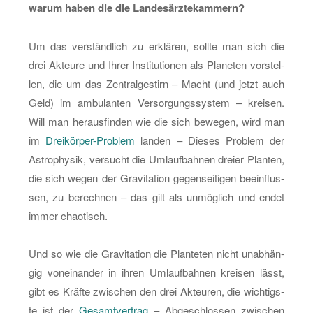
warum haben die die Lan­des­ärz­te­kam­mern?
Um das ver­ständ­lich zu er­klä­ren, soll­te man sich die
drei Ak­teu­re und Ihrer In­sti­tu­tio­nen als Pla­ne­ten vor­stel­
len, die um das Zen­tral­ge­stirn – Macht (und jetzt auch
Geld) im am­bu­lan­ten Ver­sor­gungs­sys­tem – krei­sen.
Will man her­aus­fin­den wie die sich be­we­gen, wird man
im
Drei­kör­per-Pro­blem
lan­den – Die­ses Pro­blem der
As­tro­phy­sik, ver­sucht die Um­lauf­bah­nen drei­er Plan­ten,
die sich wegen der Gra­vi­ta­ti­on ge­gen­sei­ti­gen be­ein­flus­
sen, zu be­rech­nen – das gilt als un­mög­lich und endet
immer chao­tisch.
Und so wie die Gra­vi­ta­ti­on die Plan­te­ten nicht un­ab­hän­
gig von­ein­an­der in ihren Um­lauf­bah­nen krei­sen lässt,
gibt es Kräf­te zwi­schen den drei Ak­teu­ren, die wich­tigs­
te ist der
Ge­samt­ver­trag
– Ab­ge­schlos­sen zwi­schen