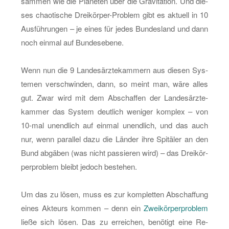
sam­men wie die Pla­ne­ten über die Gra­vi­ta­ti­on. Und die­
ses chao­ti­sche Drei­kör­per-Pro­blem gibt es ak­tu­ell in 10
Aus­füh­run­gen – je eines für jedes Bun­des­land und dann
noch ein­mal auf Bun­des­ebe­ne.
Wenn nun die 9 Lan­des­ärz­te­kam­mern aus die­sen Sys­
te­men ver­schwin­den, dann, so meint man, wäre alles
gut. Zwar wird mit dem Ab­schaf­fen der Lan­des­ärz­te­
kam­mer das Sys­tem deut­lich we­ni­ger kom­plex – von
10-mal un­end­lich auf ein­mal un­end­lich, und das auch
nur, wenn par­al­lel dazu die Län­der ihre Spi­tä­ler an den
Bund ab­gä­ben (was nicht pas­sie­ren wird) – das Drei­kör­
per­pro­blem bleibt je­doch be­ste­hen.
Um das zu lösen, muss es zur kom­plet­ten Ab­schaf­fung
eines Ak­teurs kom­men – denn ein
Zwei­kör­per­pro­blem
ließe sich lösen. Das zu er­rei­chen, be­nö­tigt eine Re­