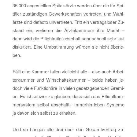
35.000 an­ge­stell­ten Spi­tals­ärz­te wer­den über die für Spi­
tä­ler zu­stän­di­gen Ge­werk­schaf­ten ver­tre­ten, und Wahl­
ärz­te sind de­fac­to un­ver­tre­ten. Tritt ein ver­trags­lo­ser Zu­
stand ein, ver­lie­ren die Ärz­te­kam­mern ihre Macht –
dann wird die Pflicht­mit­glied­schaft sehr schnell sehr laut
dis­ku­tiert. Eine Ur­ab­stim­mung wür­den sie nicht über­le­
ben.
Fällt eine Kam­mer fal­len viel­leicht alle – also auch Ar­bei­
ter­kam­mer und Wirt­schafts­kam­mer – beide haben je­
doch viele Funk­tio­nä­re in vie­len ge­setz­ge­ben­den Gre­mi­
en. Es ist schwer zu glau­ben, dass sich das Pflicht­kam­
mer­sys­tem selbst ab­schafft– im­mer­hin leben Sys­te­me
ja davon sich selbst zu er­hal­ten.
Und so hän­gen alle drei über den Ge­samt­ver­trag zu­