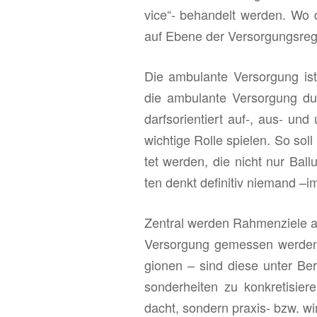
vice“- be­han­delt wer­den. Wo da
auf Ebene der Ver­sor­gungs­re­
Die am­bu­lan­te Ver­sor­gung ist
die am­bu­lan­te Ver­sor­gung d
darfs­ori­en­tiert auf-, aus- un
wich­ti­ge Rolle spie­len. So soll
tet wer­den, die nicht nur Bal
ten denkt de­fi­ni­tiv nie­mand –im
Zen­tral wer­den Rah­men­zie­le au
Ver­sor­gung ge­mes­sen wer­den
gio­nen – sind diese unter Be­rüc
son­der­hei­ten zu kon­kre­ti­sie­
dacht, son­dern pra­xis- bzw. wir­