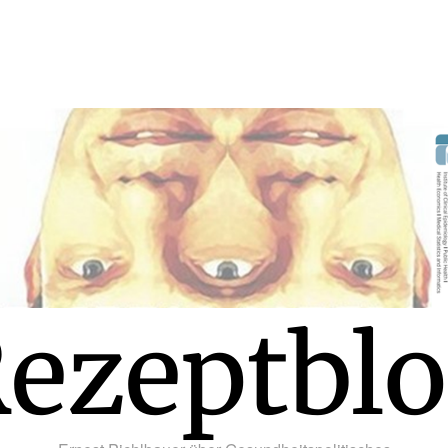
ezeptbl