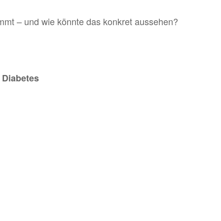
timmt – und wie könn­te das kon­kret aus­se­hen?
 Dia­be­tes