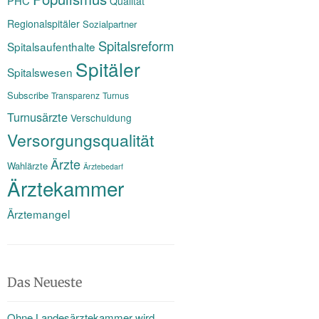
PHC
Qualität
Regionalspitäler
Sozialpartner
Spitalsreform
Spitalsaufenthalte
Spitäler
Spitalswesen
Subscribe
Transparenz
Turnus
Turnusärzte
Verschuldung
Versorgungsqualität
Ärzte
Wahlärzte
Ärztebedarf
Ärztekammer
Ärztemangel
Das Neueste
Ohne Landesärztekammer wird