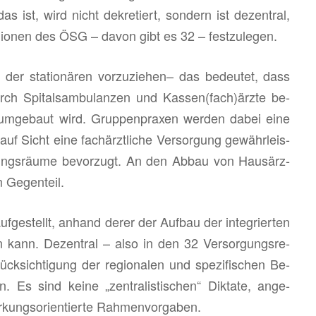
s ist, wird nicht de­kre­tiert, son­dern ist de­zen­tral,
gio­nen des ÖSG – davon gibt es 32 – fest­zu­le­gen.
 der sta­tio­nä­ren vor­zu­zie­hen– das be­deu­tet, dass
urch Spi­tals­am­bu­lan­zen und Kas­sen(fach)ärzte be­
d um­ge­baut wird. Grup­pen­pra­xen wer­den dabei eine
 auf Sicht eine fach­ärzt­li­che Ver­sor­gung ge­währ­leis­
­lungs­räu­me be­vor­zugt. An den Abbau von Haus­ärz­
 Ge­gen­teil.
f­ge­stellt, an­hand derer der Auf­bau der in­te­grier­ten
 kann. De­zen­tral – also in den 32 Ver­sor­gungs­re­
k­sich­ti­gung der re­gio­na­len und spe­zi­fi­schen Be­
ren. Es sind keine „zen­tra­lis­ti­schen“ Dik­ta­te, an­ge­
kungs­ori­en­tier­te Rah­men­vor­ga­ben.