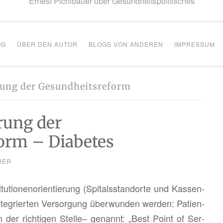
Ernest Pichlbauer über Gesundheitspolitisches
OG
ÜBER DEN AUTOR
BLOGS VON ANDEREN
IMPRESSUM
rung der Gesundheitsreform
rung der
orm – Diabetes
UER
u­tio­nen­ori­en­tie­rung (Spi­tals­stand­or­te und Kas­sen­
n­te­grier­ten Ver­sor­gung über­wun­den wer­den: Pa­ti­en­
an der rich­ti­gen Stel­le– ge­nannt: „Best Point of Ser­