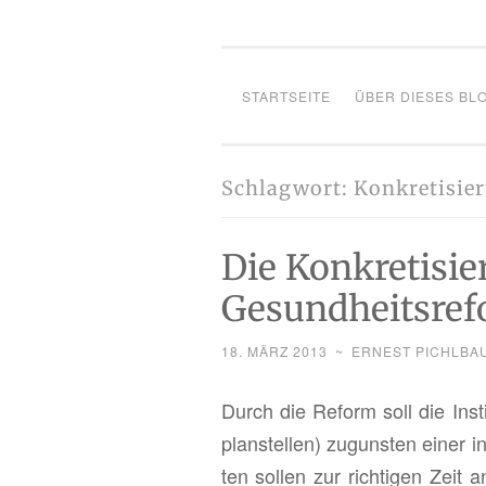
STARTSEITE
ÜBER DIESES BL
Schlagwort:
Konkretisie
Die Konkretisie
Gesundheitsref
18. MÄRZ 2013
~
ERNEST PICHLBA
Durch die Re­form soll die In­sti­t
plan­stel­len) zu­guns­ten einer i
ten sol­len zur rich­ti­gen Zeit 