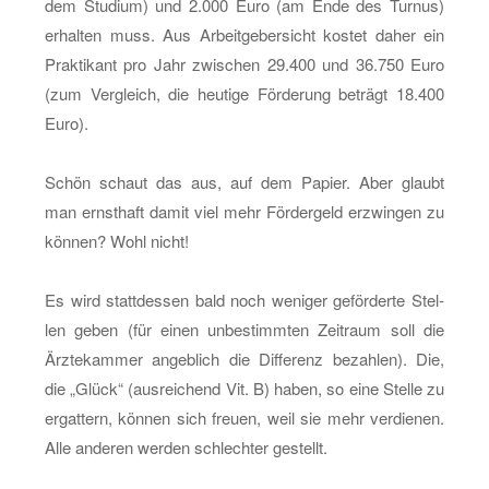
dem Stu­di­um) und 2.000 Euro (am Ende des Tur­nus)
er­hal­ten muss. Aus Ar­beit­ge­ber­sicht kos­tet daher ein
Prak­ti­kant pro Jahr zwi­schen 29.400 und 36.750 Euro
(zum Ver­gleich, die heu­ti­ge För­de­rung be­trägt 18.400
Euro).
Schön schaut das aus, auf dem Pa­pier. Aber glaubt
man ernst­haft damit viel mehr För­der­geld er­zwin­gen zu
kön­nen? Wohl nicht!
Es wird statt­des­sen bald noch we­ni­ger ge­för­der­te Stel­
len geben (für einen un­be­stimm­ten Zeit­raum soll die
Ärz­te­kam­mer an­geb­lich die Dif­fe­renz be­zah­len). Die,
die „Glück“ (aus­rei­chend Vit. B) haben, so eine Stel­le zu
er­gat­tern, kön­nen sich freu­en, weil sie mehr ver­die­nen.
Alle an­de­ren wer­den schlech­ter ge­stellt.