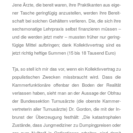
Jene Ärzte, die be­reit waren, ihre Prak­ti­kan­ten aus ei­ge­
ner Ta­sche ge­ring­fü­gig an­zu­stel­len, wer­den ihre Be­reit­
schaft bei sol­chen Ge­häl­tern ver­lie­ren. Die, die sich ihre
sechs­mo­na­ti­ge Lehr­pra­xis selbst fi­nan­zie­ren müs­sen –
und die wer­den jetzt mehr – muss­ten frü­her nur ge­ring­
fü­gi­ge Mit­tel auf­brin­gen; dank Kol­lek­tiv­ver­trag sind es
jetzt rich­tig hef­ti­ge Sum­men (15 bis 18 Tau­send Euro)
Tja, so stell ich mir das vor, wenn ein Kol­lek­tiv­ver­trag zu
po­pu­lis­ti­schen Zwe­cken miss­braucht wird. Dass die
Kam­mer­funk­tio­nä­re of­fen­bar den Boden der Rea­li­tät
ver­las­sen haben, sieht man an der Aus­sa­ge der Ob­frau
der Bun­des­sek­ti­on Tur­nus­ärz­te (die obers­te Kam­mer­
ver­tre­te­rin aller Tur­nus­ärz­te) Dr. Gor­don, die mit der In­
brunst der Über­zeu­gung fest­hält: „Die ka­ta­stro­pha­len
Zu­stän­de, dass Jung­me­di­zi­ner zu Dum­ping­prei­sen oder
gar zum Null­ta­rif in Or­di­na­tio­nen ar­bei­ten, sind damit