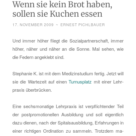
Wenn sie kein Brot haben,
sollen sie Kuchen essen
17. NOVEMBER 2009
~
ERNEST PICHLBAUER
Und immer höher fliegt die So­zi­al­part­ner­schaft, immer
höher, näher und näher an die Sonne. Mal sehen, wie
die Fe­dern an­ge­klebt sind.
Ste­pha­nie K. ist mit dem Me­di­zin­stu­di­um fer­tig. Jetzt will
sie die War­te­zeit auf einen
Tur­nus­platz
mit einer Lehr­
pra­xis über­brü­cken.
Eine sechs­mo­na­ti­ge Lehr­pra­xis ist ver­pflich­ten­der Teil
der post­pro­mo­tio­nel­len Aus­bil­dung und soll ei­gent­lich
dazu die­nen, nach der Spi­tals­aus­bil­dung, Er­fah­run­gen in
einer rich­ti­gen Or­di­na­ti­on zu sam­meln. Trotz­dem ma­