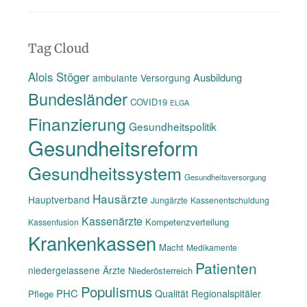
Tag Cloud
Alois Stöger
Ausbildung
ambulante Versorgung
Bundesländer
COVID19
ELGA
Finanzierung
Gesundheitspolitik
Gesundheitsreform
Gesundheitssystem
Gesundheitsversorgung
Hausärzte
Hauptverband
Jungärzte
Kassenentschuldung
Kassenärzte
Kompetenzverteilung
Kassenfusion
Krankenkassen
Macht
Medikamente
Patienten
niedergelassene Ärzte
Niederösterreich
Populismus
PHC
Qualität
Regionalspitäler
Pflege