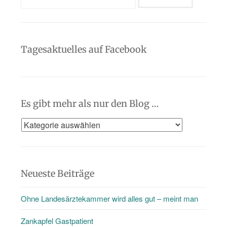
nach:
Tagesaktuelles auf Facebook
Es gibt mehr als nur den Blog …
Es
gibt
mehr
als
Neueste Beiträge
nur
Ohne Landesärztekammer wird alles gut – meint man
den
Blog
Zankapfel Gastpatient