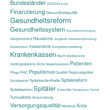
Bundesländer
COVID19
ELGA
Finanzierung
Gesundheitspolitik
Gesundheitsreform
Gesundheitssystem
Gesundheitsversorgung
Hausärzte
Hauptverband
Jungärzte
Kassenentschuldung
Kassenärzte
Kompetenzverteilung
Kassenfusion
Krankenkassen
Macht
Medikamente
Patienten
niedergelassene Ärzte
Niederösterreich
Populismus
PHC
Qualität
Regionalspitäler
Pflege
Spitalsreform
Spitalsaufenthalte
Sozialpartner
Spitäler
Spitalswesen
Subscribe
Transparenz
Turnus
Turnusärzte
Verschuldung
Versorgungsqualität
Ärzte
Wahlärzte