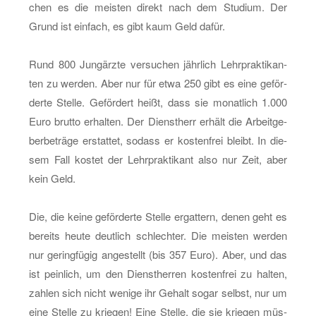
chen es die meis­ten di­rekt nach dem Stu­di­um. Der
Grund ist ein­fach, es gibt kaum Geld dafür.
Rund 800 Jung­ärz­te ver­su­chen jähr­lich Lehr­prak­ti­kan­
ten zu wer­den. Aber nur für etwa 250 gibt es eine ge­för­
der­te Stel­le. Ge­för­dert heißt, dass sie mo­nat­lich 1.000
Euro brut­to er­hal­ten. Der Dienst­herr er­hält die Ar­beit­ge­
ber­be­trä­ge er­stat­tet, so­dass er kos­ten­frei bleibt. In die­
sem Fall kos­tet der Lehr­prak­ti­kant also nur Zeit, aber
kein Geld.
Die, die keine ge­för­der­te Stel­le er­gat­tern, denen geht es
be­reits heute deut­lich schlech­ter. Die meis­ten wer­den
nur ge­ring­fü­gig an­ge­stellt (bis 357 Euro). Aber, und das
ist pein­lich, um den Dienst­her­ren kos­ten­frei zu hal­ten,
zah­len sich nicht we­ni­ge ihr Ge­halt sogar selbst, nur um
eine Stel­le zu krie­gen! Eine Stel­le, die sie krie­gen müs­