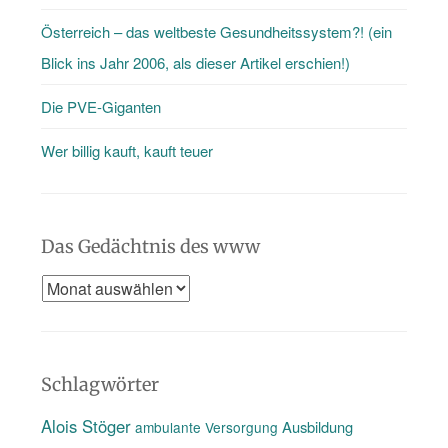
…
Österreich – das weltbeste Gesundheitssystem?! (ein
Blick ins Jahr 2006, als dieser Artikel erschien!)
Die PVE-Giganten
Wer billig kauft, kauft teuer
Das Gedächtnis des www
Das
Gedächtnis
des
www
Schlagwörter
Alois Stöger
Ausbildung
ambulante Versorgung