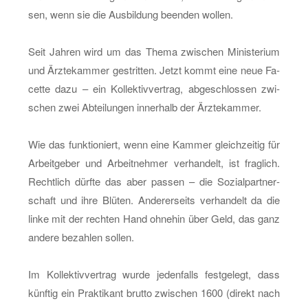
sen, wenn sie die Aus­bil­dung be­en­den wol­len.
Seit Jah­ren wird um das Thema zwi­schen Mi­nis­te­ri­um
und Ärz­te­kam­mer ge­strit­ten. Jetzt kommt eine neue Fa­
cet­te dazu – ein Kol­lek­tiv­ver­trag, ab­ge­schlos­sen zwi­
schen zwei Ab­tei­lun­gen in­ner­halb der Ärz­te­kam­mer.
Wie das funk­tio­niert, wenn eine Kam­mer gleich­zei­tig für
Ar­beit­ge­ber und Ar­beit­neh­mer ver­han­delt, ist frag­lich.
Recht­lich dürf­te das aber pas­sen – die So­zi­al­part­ner­
schaft und ihre Blü­ten. An­de­rer­seits ver­han­delt da die
linke mit der rech­ten Hand oh­ne­hin über Geld, das ganz
an­de­re be­zah­len sol­len.
Im Kol­lek­tiv­ver­trag wurde je­den­falls fest­ge­legt, dass
künf­tig ein Prak­ti­kant brut­to zwi­schen 1600 (di­rekt nach