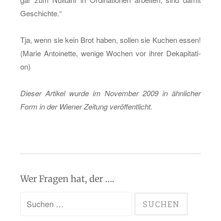
Ge­schich­te.“
Tja, wenn sie kein Brot haben, sol­len sie Ku­chen essen!
(Marie An­toi­net­te, we­ni­ge Wo­chen vor ihrer De­ka­pi­ta­ti­
on)
Die­ser Ar­ti­kel wurde im No­vem­ber 2009 in ähn­li­cher
Form in der Wie­ner Zei­tung ver­öf­fent­licht.
Wer Fragen hat, der ….
Suchen
nach: