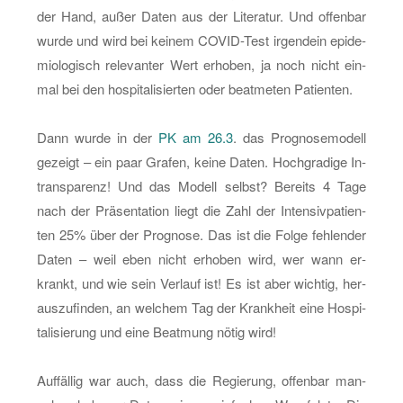
der Hand, außer Daten aus der Li­te­ra­tur. Und of­fen­bar
wurde und wird bei kei­nem CO­VID-Test ir­gend­ein epi­de­
mio­lo­gisch re­le­van­ter Wert er­ho­ben, ja noch nicht ein­
mal bei den hos­pi­ta­li­sier­ten oder be­at­me­ten Pa­ti­en­ten.
Dann wurde in der
PK am 26.3
. das Pro­gno­se­mo­dell
ge­zeigt – ein paar Gra­fen, keine Daten. Hoch­gra­di­ge In­
trans­pa­renz! Und das Mo­dell selbst? Be­reits 4 Tage
nach der Prä­sen­ta­ti­on liegt die Zahl der In­ten­siv­pa­ti­en­
ten 25% über der Pro­gno­se. Das ist die Folge feh­len­der
Daten – weil eben nicht er­ho­ben wird, wer wann er­
krankt, und wie sein Ver­lauf ist! Es ist aber wich­tig, her­
aus­zu­fin­den, an wel­chem Tag der Krank­heit eine Hos­pi­
ta­li­sie­rung und eine Be­at­mung nötig wird!
Auf­fäl­lig war auch, dass die Re­gie­rung, of­fen­bar man­