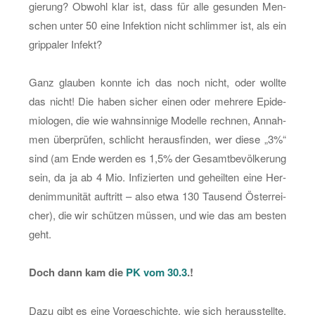
gie­rung? Ob­wohl klar ist, dass für alle ge­sun­den Men­
schen unter 50 eine In­fek­ti­on nicht schlim­mer ist, als ein
grip­pa­ler In­fekt?
Ganz glau­ben konn­te ich das noch nicht, oder woll­te
das nicht! Die haben si­cher einen oder meh­re­re Epi­de­
mio­lo­gen, die wie wahn­sin­ni­ge Mo­del­le rech­nen, An­nah­
men über­prü­fen, schlicht her­aus­fin­den, wer diese „3%“
sind (am Ende wer­den es 1,5% der Ge­samt­be­völ­ke­rung
sein, da ja ab 4 Mio. In­fi­zier­ten und ge­heil­ten eine Her­
den­im­mu­ni­tät auf­tritt – also etwa 130 Tau­send Ös­ter­rei­
cher), die wir schüt­zen müs­sen, und wie das am bes­ten
geht.
Doch dann kam die
PK vom 30.3
.!
Dazu gibt es eine Vor­ge­schich­te, wie sich her­aus­stell­te.