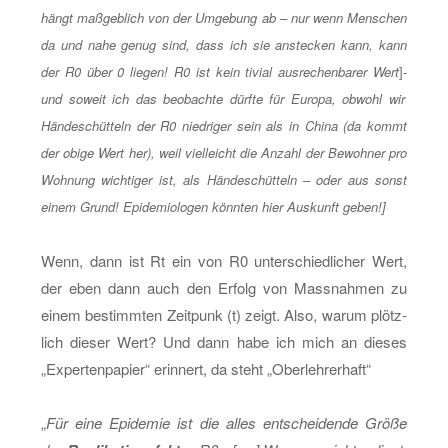
hängt maß­geb­lich von der Um­ge­bung ab – nur wenn Men­schen
da und nahe genug sind, dass ich sie an­ste­cken kann, kann
der R0 über 0 lie­gen! R0 ist kein ti­vi­al aus­re­chen­ba­rer Wert
]-
und so­weit ich das be­ob­ach­te dürf­te für Eu­ro­pa, ob­wohl wir
Hän­de­schüt­teln der R0 nied­ri­ger sein als in China (da kommt
der obige Wert her), weil viel­leicht die An­zahl der Be­woh­ner pro
Woh­nung wich­ti­ger ist, als Hän­de­schüt­teln – oder aus sonst
einem Grund! Epi­de­mio­lo­gen könn­ten hier Aus­kunft geben!]
Wenn, dann ist Rt ein von R0 un­ter­schied­li­cher Wert,
der eben dann auch den Er­folg von Mass­nah­men zu
einem be­stimm­ten Zeit­punk (t) zeigt. Also, warum plötz­
lich die­ser Wert? Und dann habe ich mich an die­ses
„Ex­per­ten­pa­pier“ er­in­nert, da steht „Ober­leh­rer­haft“
„
Für eine Epi­de­mie ist die alles ent­schei­den­de Größe