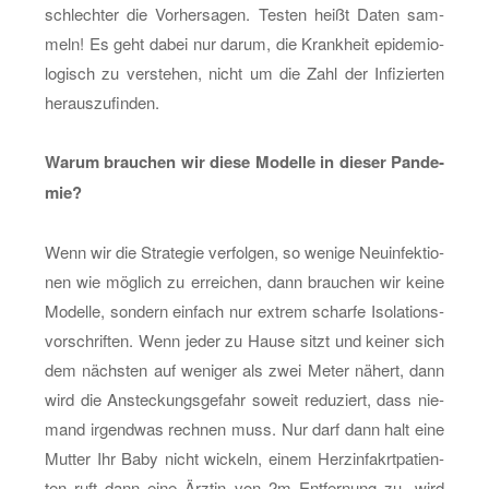
schlech­ter die Vor­her­sa­gen. Tes­ten heißt Daten sam­
meln! Es geht dabei nur darum, die Krank­heit epi­de­mio­
lo­gisch zu ver­ste­hen, nicht um die Zahl der In­fi­zier­ten
her­aus­zu­fin­den.
Warum brau­chen wir diese Mo­del­le in die­ser Pan­de­
mie?
Wenn wir die Stra­te­gie ver­fol­gen, so we­ni­ge Neu­in­fek­tio­
nen wie mög­lich zu er­rei­chen, dann brau­chen wir keine
Mo­del­le, son­dern ein­fach nur ex­trem schar­fe Iso­la­ti­ons­
vor­schrif­ten. Wenn jeder zu Hause sitzt und kei­ner sich
dem nächs­ten auf we­ni­ger als zwei Meter nä­hert, dann
wird die An­ste­ckungs­ge­fahr so­weit re­du­ziert, dass nie­
mand ir­gend­was rech­nen muss. Nur darf dann halt eine
Mut­ter Ihr Baby nicht wi­ckeln, einem Herz­in­fa­krt­pa­ti­en­
ten ruft dann eine Ärz­tin von 2m Ent­fer­nung zu „wird