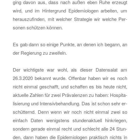
ging davon aus, dass nach außen eben Ruhe er­zeugt
wird, und im Hin­ter­grund Epi­de­mio­lo­gen ar­bei­ten, um
her­aus­zu­fin­den, mit wel­cher Stra­te­gie wir wel­che Per­
so­nen schüt­zen kön­nen.
Es gab dann so ei­ni­ge Punk­te, an denen ich be­gann, an
der Re­gie­rung zu zwei­feln.
Der wich­tigs­te war wohl, als die­ser Da­ten­sa­lat am
26.3.2020 be­kannt wurde. Of­fen­bar haben wir es noch
nicht ein­mal ge­schafft, und schaf­fen es bis heute nicht,
ak­tu­el­le Zah­len für zwei Prä­va­len­zen zu haben: Hos­pi­ta­
li­sie­rung und In­ten­siv­be­hand­lung. Das ist schon sehr er­
schüt­ternd. Denn wenn wir noch nicht ein­mal zwei so
ein­fach Daten we­nigs­tens stun­den­ak­tu­ell hin­krie­gen,
son­dern ge­ra­de ein­mal recht und schlecht alle 24 Stun­
den, dann haben die Epi­de­mio­lo­gen prak­tisch nichts in