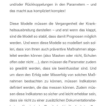
und/oder Rück­kop­pe­lun­gen in den Pa­ra­me­tern – und
das macht aus kom­pli­ziert kom­plex!
Diese Mo­del­le müs­sen die Ver­gan­gen­heit der Krank­
heits­aus­brei­tung dar­stel­len – und erst wenn das klappt,
sind die Mo­dell so sta­bil, dass damit Pro­gno­sen mög­lich
wer­den. Und wenn diese Mo­del­le so mo­del­liert sein sol­
len, dass von Ihnen auch prä­ven­ti­ve Maß­nah­men ab­ge­
lei­tet wer­den kön­nen (also Mas­ken oder nicht, Schu­len
offen oder nicht …), dann müs­sen die Pa­ra­me­ter zudem
so ge­wählt wer­den, dass sie be­ein­fluss­bar sind. Und
um dann den Er­folg oder Miss­er­folg von sol­chen Maß­
nah­men be­ob­ach­ten zu kön­nen, müs­sen In­di­ka­to­ren
de­fi­niert wer­den, die das mes­sen kön­nen. Zudem müs­
sen diese In­di­ka­to­ren so si­cher und leicht er­heb­bar sein,
dass sie nicht zu einer zu­sätz­li­chen Do­ku­men­ta­ti­ons­be­