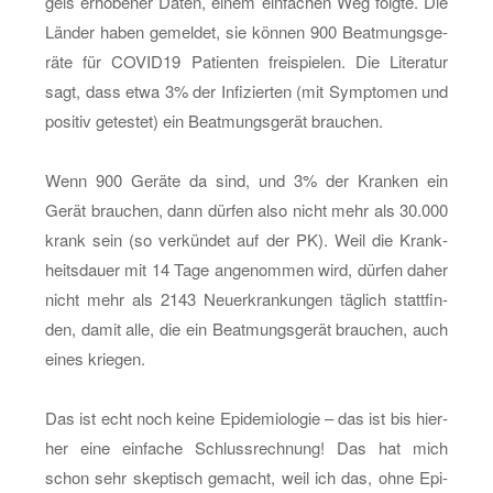
gels er­ho­be­ner Daten, einem ein­fa­chen Weg folg­te. Die
Län­der haben ge­mel­det, sie kön­nen 900 Be­at­mungs­ge­
rä­te für CO­VI­D19 Pa­ti­en­ten frei­spie­len. Die Li­te­ra­tur
sagt, dass etwa 3% der In­fi­zier­ten (mit Sym­pto­men und
po­si­tiv ge­tes­tet) ein Be­at­mungs­ge­rät brau­chen.
Wenn 900 Ge­rä­te da sind, und 3% der Kran­ken ein
Gerät brau­chen, dann dür­fen also nicht mehr als 30.000
krank sein (so ver­kün­det auf der PK). Weil die Krank­
heits­dau­er mit 14 Tage an­ge­nom­men wird, dür­fen daher
nicht mehr als 2143 Neu­er­kran­kun­gen täg­lich statt­fin­
den, damit alle, die ein Be­at­mungs­ge­rät brau­chen, auch
eines krie­gen.
Das ist echt noch keine Epi­de­mio­lo­gie – das ist bis hier­
her eine ein­fa­che Schluss­rech­nung! Das hat mich
schon sehr skep­tisch ge­macht, weil ich das, ohne Epi­