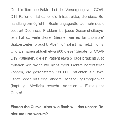
Der Li­mi­tie­ren­de Fak­tor bei der Ver­sor­gung von CO­VI­
D19-Pa­ti­en­ten ist daher die In­fra­struk­tur, die diese Be­
hand­lung er­mög­licht – Be­at­mungs­ge­rä­te! Je mehr desto
bes­ser! Doch das Pro­blem ist, jedes Ge­sund­heits­sys­
tem hat so viele die­ser Ge­rä­te, wie es für „nor­ma­le“
Spit­zen­zei­ten braucht. Aber nor­mal ist halt jetzt nichts.
Und wir haben ak­tu­ell etwa 900 die­ser Ge­rä­te für CO­VI­
D19 Pa­ti­en­ten, die ein Pa­ti­ent etwa 5 Tage braucht! Also
müs­sen wir, wenn wir nicht mehr Ge­rä­te be­reit­stel­len
kön­nen, die ge­schätz­ten 130.000 Pa­ti­en­ten auf zwei
Jahre, oder bist eine an­de­re Be­hand­lungs­mög­lich­keit
(Imp­fung, Me­di­zin) be­steht, ver­tei­len – Flat­ten the
Curve!
Flat­ten the Curve! Aber wie flach will das un­se­re Re­
gie­rung und warum?