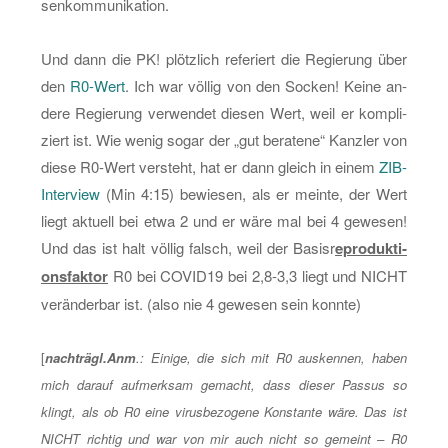
sen­kom­mu­ni­ka­ti­on.
Und dann die PK! plötz­lich re­fe­riert die Re­gie­rung über
den
R0-Wert
. Ich war völ­lig von den So­cken! Keine an­
de­re Re­gie­rung ver­wen­det die­sen Wert, weil er kom­pli­
ziert ist. Wie wenig sogar der „gut be­ra­te­ne“ Kanz­ler von
diese R0-Wert ver­steht, hat er dann gleich in einem
ZIB-
In­ter­view
(Min 4:15) be­wie­sen, als er mein­te, der Wert
liegt ak­tu­ell bei etwa 2 und er wäre mal bei 4 ge­we­sen!
Und das ist halt völ­lig falsch, weil der Ba­sisr
epro­duk­ti­
ons­fak­tor
R0 bei CO­VI­D19 bei 2,8-3,3 liegt und NICHT
ver­än­der­bar ist. (also nie 4 ge­we­sen sein konn­te)
[
nach­trägl.Anm
.: Ei­ni­ge, die sich mit R0 aus­ken­nen, haben
mich dar­auf auf­merk­sam ge­macht, dass die­ser Pas­sus so
klingt, als ob R0 eine vi­rus­be­zo­ge­ne Kon­stan­te wäre. Das ist
NICHT rich­tig und war von mir auch nicht so ge­meint – R0