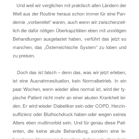
Und weil wir ver­gli­chen mit prak­tisch allen Län­dern der
Welt aus der Rou­ti­ne her­aus schon immer für eine Pan­
de­mie „vor­be­rei­tet“ waren, auch wenn wir zwi­schen­zeit­
lich die dafür nö­ti­gen Über­kap­zi­tä­ten eben mit un­nö­ti­gen
Be­hand­lun­gen aus­ge­las­tet haben, ver­führt das jetzt so
man­chen, das „Ös­ter­rei­chi­sche Sys­tem“ zu loben und
zu prei­sen.
Doch das ist falsch – denn das, was wir jetzt er­le­ben,
ist eine Aus­nah­me­si­tua­ti­on, kein Nor­mal­be­trieb. In ein
paar Wo­chen, wenn wie­der alles nor­mal ist, wird der ty­
pi­sche Pa­ti­ent nicht mehr an einer aku­ten Krank­heit lei­
den. Er wird wie­der Dia­be­ti­ker sein oder COPD, Herz­in­
suf­fi­zi­enz oder Blut­hoch­druck haben oder wegen sei­nes
Al­ters eben mul­ti­mor­bid sein. Und für genau diese Pa­ti­
en­ten, die keine akute Be­hand­lung, son­dern eine le­