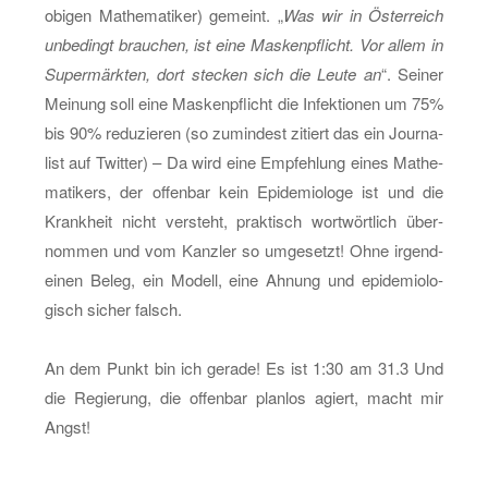
obi­gen Ma­the­ma­ti­ker) ge­meint. „
Was wir in Ös­ter­reich
un­be­dingt brau­chen, ist eine Mas­ken­pflicht. Vor allem in
Su­per­märk­ten, dort ste­cken sich die Leute an
“. Sei­ner
Mei­nung soll eine Mas­ken­pflicht die In­fek­tio­nen um 75%
bis 90% re­du­zie­ren (so zu­min­dest zi­tiert das ein Jour­na­
list auf Twit­ter) – Da wird eine Emp­feh­lung eines Ma­the­
ma­ti­kers, der of­fen­bar kein Epi­de­mio­lo­ge ist und die
Krank­heit nicht ver­steht, prak­tisch wort­wört­lich über­
nom­men und vom Kanz­ler so um­ge­setzt! Ohne ir­gend­
ei­nen Beleg, ein Mo­dell, eine Ah­nung und epi­de­mio­lo­
gisch si­cher falsch.
An dem Punkt bin ich ge­ra­de! Es ist 1:30 am 31.3 Und
die Re­gie­rung, die of­fen­bar plan­los agiert, macht mir
Angst!