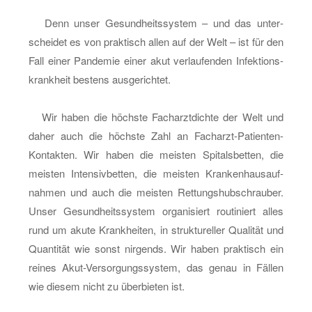
Denn unser Ge­sund­heits­sys­tem – und das un­ter­
schei­det es von prak­tisch allen auf der Welt – ist für den
Fall einer Pan­de­mie einer akut ver­lau­fen­den In­fek­ti­ons­
krank­heit bes­tens aus­ge­rich­tet.
Wir haben die höchs­te Fach­arzt­dich­te der Welt und
daher auch die höchs­te Zahl an Fach­arzt-Pa­ti­en­ten-
Kon­tak­ten. Wir haben die meis­ten Spi­tals­bet­ten, die
meis­ten In­ten­siv­bet­ten, die meis­ten Kran­ken­haus­auf­
nah­men und auch die meis­ten Ret­tungs­hub­schrau­ber.
Unser Ge­sund­heits­sys­tem or­ga­ni­siert rou­ti­niert alles
rund um akute Krank­hei­ten, in struk­tu­rel­ler Qua­li­tät und
Quan­ti­tät wie sonst nir­gends. Wir haben prak­tisch ein
rei­nes Akut-Ver­sor­gungs­sys­tem, das genau in Fäl­len
wie die­sem nicht zu über­bie­ten ist.