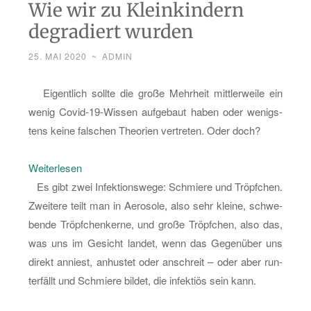
Wie wir zu Kleinkindern
degradiert wurden
25. MAI 2020
~
ADMIN
Ei­gent­lich soll­te die große Mehr­heit mitt­ler­wei­le ein
wenig Co­vid-19-Wis­sen auf­ge­baut haben oder we­nigs­
tens keine fal­schen Theo­ri­en ver­tre­ten. Oder doch?
:
Wei­ter­le­sen
Wie
Es gibt zwei In­fek­ti­ons­we­ge: Schmie­re und Tröpf­chen.
wir
Zwei­te­re teilt man in Ae­ro­so­le, also sehr klei­ne, schwe­
zu
ben­de Tröpf­chen­ker­ne, und große Tröpf­chen, also das,
Klein­
was uns im Ge­sicht lan­det, wenn das Ge­gen­über uns
kin­
di­rekt an­niest, an­hus­tet oder an­schreit – oder aber run­
dern
ter­fällt und Schmie­re bil­det, die in­fek­ti­ös sein kann.
de­