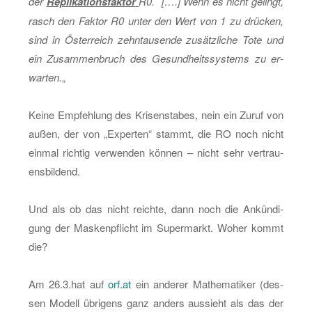
der
Re­pli­ka­ti­ons­fak­tor
R0. [….] Wenn es nicht ge­lingt,
rasch den Fak­tor R0 unter den Wert von 1 zu drü­cken,
sind in Ös­ter­reich zehn­tau­sen­de zu­sätz­li­che Tote und
ein Zu­sam­men­bruch des Ge­sund­heits­sys­tems zu er­
war­ten.
„
Keine Emp­feh­lung des Kri­sen­sta­bes, nein ein Zuruf von
außen, der von „Ex­per­ten“ stammt, die RO noch nicht
ein­mal rich­tig ver­wen­den kön­nen – nicht sehr ver­trau­
ens­bil­dend.
Und als ob das nicht reich­te, dann noch die An­kün­di­
gung der Mas­ken­pflicht im Su­per­markt. Woher kommt
die?
Am 26.​3.​hat auf
orf.​at
ein an­de­rer Ma­the­ma­ti­ker (des­
sen Mo­dell üb­ri­gens ganz an­ders aus­sieht als das der