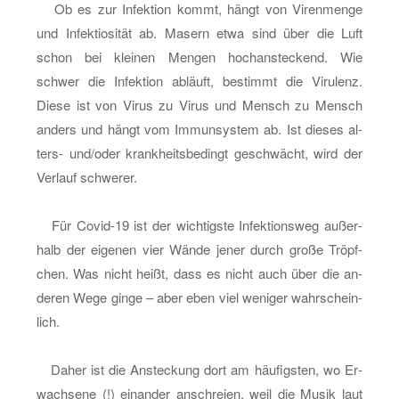
gra­
Ob es zur In­fek­ti­on kommt, hängt von Vi­ren­men­ge
diert
und In­fek­tio­si­tät ab. Ma­sern etwa sind über die Luft
wur­
schon bei klei­nen Men­gen hoch­an­ste­ckend. Wie
den
schwer die In­fek­ti­on ab­läuft, be­stimmt die Vi­ru­lenz.
Diese ist von Virus zu Virus und Mensch zu Mensch
an­ders und hängt vom Im­mun­sys­tem ab. Ist die­ses al­
ters- und/oder krank­heits­be­dingt ge­schwächt, wird der
Ver­lauf schwe­rer.
Für Co­vid-19 ist der wich­tigs­te In­fek­ti­ons­weg au­ßer­
halb der ei­ge­nen vier Wände jener durch große Tröpf­
chen. Was nicht heißt, dass es nicht auch über die an­
de­ren Wege ginge – aber eben viel we­ni­ger wahr­schein­
lich.
Daher ist die An­ste­ckung dort am häu­figs­ten, wo Er­
wach­se­ne (!) ein­an­der an­schrei­en, weil die Musik laut