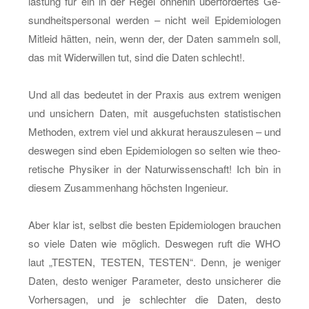
las­tung für ein in der Regel oh­ne­hin über­for­der­tes Ge­
sund­heits­per­so­nal wer­den – nicht weil Epi­de­mio­lo­gen
Mit­leid hät­ten, nein, wenn der, der Daten sam­meln soll,
das mit Wi­der­wil­len tut, sind die Daten schlecht!.
Und all das be­deu­tet in der Pra­xis aus ex­trem we­ni­gen
und un­si­chern Daten, mit aus­ge­fuchs­ten sta­tis­ti­schen
Me­tho­den, ex­trem viel und ak­ku­rat her­aus­zu­le­sen – und
des­we­gen sind eben Epi­de­mio­lo­gen so sel­ten wie theo­
re­ti­sche Phy­si­ker in der Na­tur­wis­sen­schaft! Ich bin in
die­sem Zu­sam­men­hang höchs­ten In­ge­nieur.
Aber klar ist, selbst die bes­ten Epi­de­mio­lo­gen brau­chen
so viele Daten wie mög­lich. Des­we­gen ruft die WHO
laut „TES­TEN, TES­TEN, TES­TEN“. Denn, je we­ni­ger
Daten, desto we­ni­ger Pa­ra­me­ter, desto un­si­che­rer die
Vor­her­sa­gen, und je schlech­ter die Daten, desto