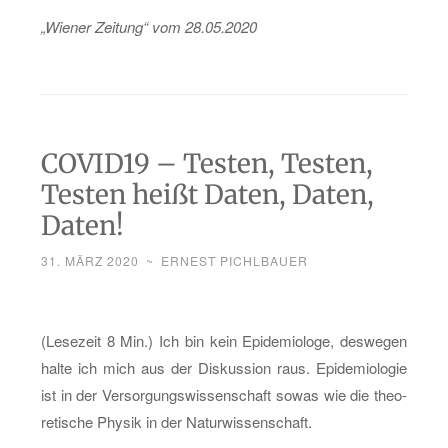
„Wie­ner Zei­tung“ vom 28.05.2020
COVID19 – Testen, Testen,
Testen heißt Daten, Daten,
Daten!
31. MÄRZ 2020
~
ERNEST PICHLBAUER
(Le­se­zeit 8 Min.) Ich bin kein Epi­de­mio­lo­ge, des­we­gen
halte ich mich aus der Dis­kus­si­on raus. Epi­de­mio­lo­gie
ist in der Ver­sor­gungs­wis­sen­schaft sowas wie die theo­
re­ti­sche Phy­sik in der Na­tur­wis­sen­schaft.