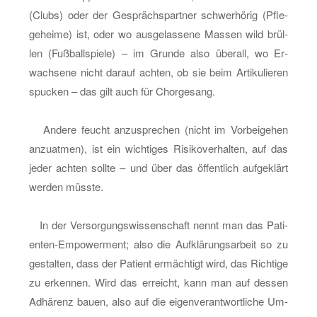
(Clubs) oder der Ge­sprächs­part­ner schwer­hö­rig (Pfle­
ge­hei­me) ist, oder wo aus­ge­las­se­ne Mas­sen wild brül­
len (Fuß­ball­spie­le) – im Grun­de also über­all, wo Er­
wach­se­ne nicht dar­auf ach­ten, ob sie beim Ar­ti­ku­lie­ren
spu­cken – das gilt auch für Chor­ge­sang.
An­de­re feucht an­zu­spre­chen (nicht im Vor­bei­ge­hen
an­zu­at­men), ist ein wich­ti­ges Ri­si­ko­ver­hal­ten, auf das
jeder ach­ten soll­te – und über das öf­fent­lich auf­ge­klärt
wer­den müss­te.
In der Ver­sor­gungs­wis­sen­schaft nennt man das Pa­ti­
en­ten-Em­power­ment; also die Auf­klä­rungs­ar­beit so zu
ge­stal­ten, dass der Pa­ti­ent er­mäch­tigt wird, das Rich­ti­ge
zu er­ken­nen. Wird das er­reicht, kann man auf des­sen
Ad­hä­renz bauen, also auf die ei­gen­ver­ant­wort­li­che Um­