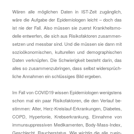
Wären alle mög­li­chen Daten in IST-Zeit zu­gäng­lich,
wäre die Auf­ga­be der Epi­de­mio­lo­gen leicht – doch das
ist nie der Fall. Also müs­sen sie zu­erst Krank­heits­mo­
del­le ent­wer­fen, die sich aus Ri­si­ko­fak­to­ren zu­sam­men­
set­zen und mess­bar sind. Und die müs­sen sie dann mit
so­zio­öko­no­mi­schen, kul­tu­rel­len und de­mo­gra­phi­schen
Daten ver­knüp­fen. Die Schwie­rig­keit be­steht darin, das
alles so zu­sam­men­zu­brin­gen, dass selbst wi­der­sprüch­
li­che An­nah­men ein schlüs­si­ges Bild er­ge­ben.
Im Fall von CO­VI­D19 wis­sen Epi­de­mio­lo­gen we­nigs­tens
schon mal ein paar Ri­si­ko­fak­to­ren, die den Ver­lauf be­
stim­men: Alter, Herz-Kreis­lauf-Er­kran­kun­gen, Dia­be­tes,
COPD, Hy­per­to­nie, Krebs­er­kran­kung, Ein­nah­me von
im­mun­sup­pres­si­ven Me­di­ka­men­ten, Bo­dy-Mass-In­dex,
Ge­schlecht, Rau­cher­sta­tus. Wie wich­tig die alle zu­ein­