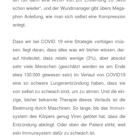
schon wie­der“, und der Wund­ma­na­ger gibt übers Me­ga­
phon An­lei­tung, wie man sich selbst eine Kom­pres­si­on
an­legt.
Dass wir bei COVID 19 eine Stra­te­gie ver­fol­gen müs­
sen. liegt daran, dass alles was wir bis­her wis­sen, dar­
auf hin­deu­tet, dass re­la­tiv we­ni­ge (3%), aber ab­so­lut
sehr viele Men­schen (ge­schätzt wer­den es am Ende
etwa 130.000 ge­we­sen sein) im Ver­lauf von CO­VI­D19
eine so schwe­re Lun­gen­ent­zün­dung haben, dass sie
von selbst zu schwach sind, um zu atmen. Und die ein­
zi­ge, bis­her be­kann­te The­ra­pie die­ses Ver­laufs ist die
Be­at­mung durch Ma­schi­nen. So lange, bis das Im­mun­
sys­tem des Kör­pers genug Viren ge­tö­tet hat, dass die
Ent­zün­dung ab­klingt. Oder eben der Pa­ti­ent stirbt, weil
sein Im­mun­sys­tem dafür zu schwach ist.