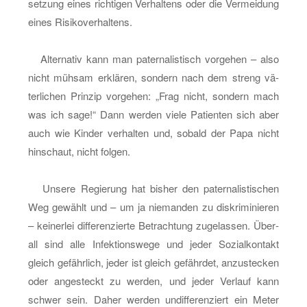
set­zung eines rich­ti­gen Ver­hal­tens oder die Ver­mei­dung
eines Ri­si­ko­ver­hal­tens.
Al­ter­na­tiv kann man pa­ter­na­lis­tisch vor­ge­hen – also
nicht müh­sam er­klä­ren, son­dern nach dem streng vä­
ter­li­chen Prin­zip vor­ge­hen: „Frag nicht, son­dern mach
was ich sage!“ Dann wer­den viele Pa­ti­en­ten sich aber
auch wie Kin­der ver­hal­ten und, so­bald der Papa nicht
hin­schaut, nicht fol­gen.
Un­se­re Re­gie­rung hat bis­her den pa­ter­na­lis­ti­schen
Weg ge­wählt und – um ja nie­man­den zu dis­kri­mi­nie­ren
– kei­ner­lei dif­fe­ren­zier­te Be­trach­tung zu­ge­las­sen. Über­
all sind alle In­fek­ti­ons­we­ge und jeder So­zi­al­kon­takt
gleich ge­fähr­lich, jeder ist gleich ge­fähr­det, an­zu­ste­cken
oder an­ge­steckt zu wer­den, und jeder Ver­lauf kann
schwer sein. Daher wer­den un­dif­fe­ren­ziert ein Meter