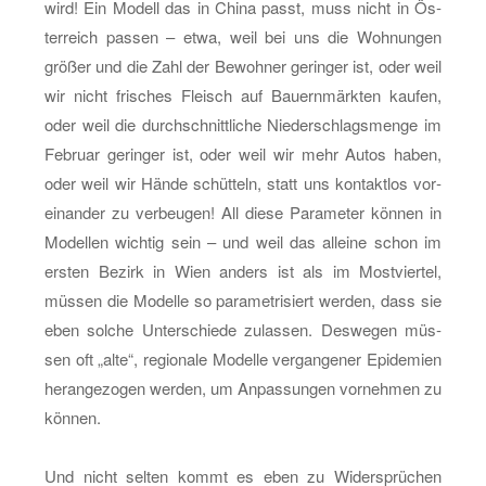
wird! Ein Mo­dell das in China passt, muss nicht in Ös­
ter­reich pas­sen – etwa, weil bei uns die Woh­nun­gen
grö­ßer und die Zahl der Be­woh­ner ge­rin­ger ist, oder weil
wir nicht fri­sches Fleisch auf Bau­ern­märk­ten kau­fen,
oder weil die durch­schnitt­li­che Nie­der­schlags­men­ge im
Fe­bru­ar ge­rin­ger ist, oder weil wir mehr Autos haben,
oder weil wir Hände schüt­teln, statt uns kon­takt­los vor­
ein­an­der zu ver­beu­gen! All diese Pa­ra­me­ter kön­nen in
Mo­del­len wich­tig sein – und weil das al­lei­ne schon im
ers­ten Be­zirk in Wien an­ders ist als im Most­vier­tel,
müs­sen die Mo­del­le so pa­ra­me­tri­siert wer­den, dass sie
eben sol­che Un­ter­schie­de zu­las­sen. Des­we­gen müs­
sen oft „alte“, re­gio­na­le Mo­del­le ver­gan­ge­ner Epi­de­mi­en
her­an­ge­zo­gen wer­den, um An­pas­sun­gen vor­neh­men zu
kön­nen.
Und nicht sel­ten kommt es eben zu Wi­der­sprü­chen