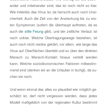
an­der und mit­ein­an­der sind, das ist noch nicht so klar.
Wie In­fek­ti­ös das Virus ist, da herrscht auch noch Un­si­
cher­heit. Auch die Zeit von der An­ste­ckung bis zu ers­
ten Sym­pto­men (so­fern die über­haupt auf­tre­ten, da es
auch die
stil­le Fei­ung
gibt), und der zeit­li­che Ver­lauf, ist
noch un­klar. Wel­che Über­tra­gungs­we­ge be­ste­hen, ist
auch noch nicht rest­los ge­klärt, vor allem, wie lange das
Virus auf Ober­flä­chen über­lebt und so über den di­rek­ten
Mensch zu Mensch-Kon­takt hin­aus ver­teilt wer­den
kann. Wel­che so­zio­öko­no­mi­schen Fak­to­ren mit­be­stim­
mend sind (den­ken wir an die Ur­lau­ber in Ischgl), da su­
chen sie noch.
Und wenn ein­mal das alles so plau­si­bel wie mög­lich ge­
schätzt ist, darf nicht ver­ges­sen wer­den, dass jedes
Mo­dell maß­geb­lich von der re­gio­na­len Kul­tur be­stimmt