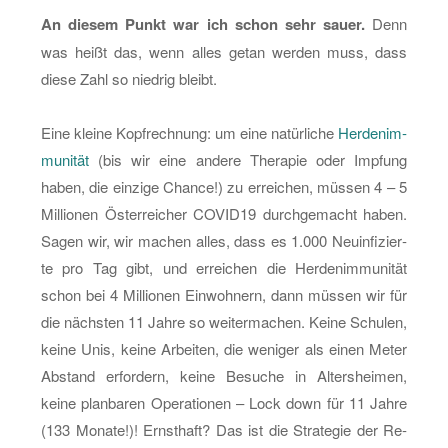
An die­sem Punkt war ich schon sehr sauer.
Denn
was heißt das, wenn alles getan wer­den muss, dass
diese Zahl so nied­rig bleibt.
Eine klei­ne Kopf­rech­nung: um eine na­tür­li­che
Her­den­im­
mu­ni­tät
(bis wir eine an­de­re The­ra­pie oder Imp­fung
haben, die ein­zi­ge Chan­ce!) zu er­rei­chen, müs­sen 4 – 5
Mil­lio­nen Ös­ter­rei­cher CO­VI­D19 durch­ge­macht haben.
Sagen wir, wir ma­chen alles, dass es 1.000 Neu­in­fi­zier­
te pro Tag gibt, und er­rei­chen die Her­den­im­mu­ni­tät
schon bei 4 Mil­lio­nen Ein­woh­nern, dann müs­sen wir für
die nächs­ten 11 Jahre so wei­ter­ma­chen. Keine Schu­len,
keine Unis, keine Ar­bei­ten, die we­ni­ger als einen Meter
Ab­stand er­for­dern, keine Be­su­che in Al­ters­hei­men,
keine plan­ba­ren Ope­ra­tio­nen – Lock down für 11 Jahre
(133 Mo­na­te!)! Ernst­haft? Das ist die Stra­te­gie der Re­