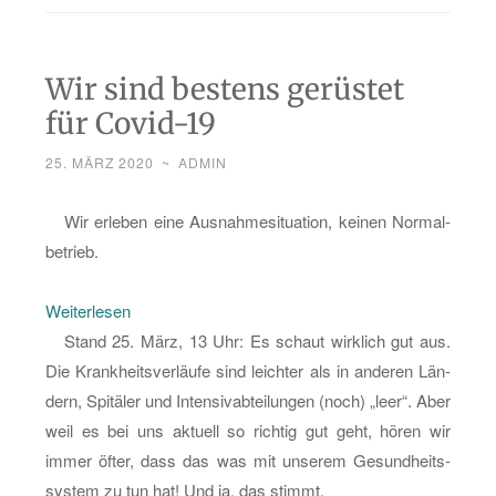
Wir sind bestens gerüstet
für Covid-19
25. MÄRZ 2020
~
ADMIN
Wir er­le­ben eine Aus­nah­me­si­tua­ti­on, kei­nen Nor­mal­
be­trieb.
:
Wei­ter­le­sen
Wir
Stand 25. März, 13 Uhr: Es schaut wirk­lich gut aus.
sind
Die Krank­heits­ver­läu­fe sind leich­ter als in an­de­ren Län­
bes­
dern, Spi­tä­ler und In­ten­siv­ab­tei­lun­gen (noch) „leer“. Aber
tens
weil es bei uns ak­tu­ell so rich­tig gut geht, hören wir
ge­
immer öfter, dass das was mit un­se­rem Ge­sund­heits­
rüs­
sys­tem zu tun hat! Und ja, das stimmt.