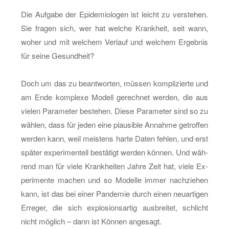
Die Auf­ga­be der Epi­de­mio­lo­gen ist leicht zu ver­ste­hen.
Sie fra­gen sich, wer hat wel­che Krank­heit, seit wann,
woher und mit wel­chem Ver­lauf und wel­chem Er­geb­nis
für seine Ge­sund­heit?
Doch um das zu be­ant­wor­ten, müs­sen kom­pli­zier­te und
am Ende kom­ple­xe Mo­dell ge­rech­net wer­den, die aus
vie­len Pa­ra­me­ter be­ste­hen. Diese Pa­ra­me­ter sind so zu
wäh­len, dass für jeden eine plau­si­ble An­nah­me ge­trof­fen
wer­den kann, weil meis­tens harte Daten feh­len, und erst
spä­ter ex­pe­ri­men­tell be­stä­tigt wer­den kön­nen. Und wäh­
rend man für viele Krank­hei­ten Jahre Zeit hat, viele Ex­
pe­ri­men­te ma­chen und so Mo­del­le immer nach­zie­hen
kann, ist das bei einer Pan­de­mie durch einen neu­ar­ti­gen
Er­re­ger, die sich ex­plo­si­ons­ar­tig aus­brei­tet, schlicht
nicht mög­lich – dann ist Kön­nen an­ge­sagt.