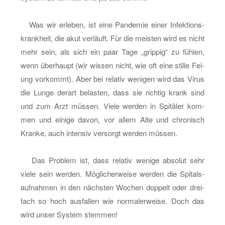
tet
für
Was wir er­le­ben, ist eine Pan­de­mie einer In­fek­ti­ons­
Co­
krank­heit, die akut ver­läuft. Für die meis­ten wird es nicht
vid-
mehr sein, als sich ein paar Tage „grip­pig“ zu füh­len,
19
wenn über­haupt (wir wis­sen nicht, wie oft eine stil­le Fei­
ung vor­kommt). Aber bei re­la­tiv we­ni­gen wird das Virus
die Lunge der­art be­las­ten, dass sie rich­tig krank sind
und zum Arzt müs­sen. Viele wer­den in Spi­tä­ler kom­
men und ei­ni­ge davon, vor allem Alte und chro­nisch
Kran­ke, auch in­ten­siv ver­sorgt wer­den müs­sen.
Das Pro­blem ist, dass re­la­tiv we­ni­ge ab­so­lut sehr
viele sein wer­den. Mög­li­cher­wei­se wer­den die Spi­tals­
auf­nah­men in den nächs­ten Wo­chen dop­pelt oder drei­
fach so hoch aus­fal­len wie nor­ma­ler­wei­se. Doch das
wird unser Sys­tem stem­men!