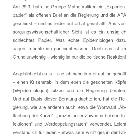
Am 29.3. hat eine Grup­pe Ma­the­ma­ti­ker ein „Ex­per­ten­
pa­pier“ als of­fe­nen Brief an die Re­gie­rung und die APA
ge­schickt – und es lei­der auf orf.​at ge­schafft. Aus ver­
sor­gungs­wis­sen­schaft­li­cher Sicht ist es ein un­säg­lich
schlech­tes Pa­pier. Was echte Epi­de­mio­lo­gen dazu
sagen, möch­te ich gar nicht wis­sen. Doch das ist im
Grund un­wich­tig – wich­tig ist nur die po­li­ti­sche Re­ak­ti­on!
An­geb­lich gibt es ja – und ich habe immer auf ihn ge­hofft
– einen Kri­sen­stab, in dem eben die ge­schei­ten Köpfe
(=Epi­de­mio­lo­gen) sit­zen und die Re­gie­rung be­ra­ten.
Und auf Basis die­ser Be­ra­tung dach­te ich, hat die Re­
gie­rung, wie alle an­de­ren auch, etwa die Wort­wahl „Ab­
fla­chung der Kurve“, „pro­zen­tu­el­ler Zu­wachs bei den In­
fek­tio­nen“ und „Ver­dop­pe­lungs­ra­ten“ ver­wen­det. Leicht
ver­ständ­lich für jeden – etwas sehr wich­ti­ges in der Kri­