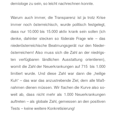
de­mio­lo­ge zu sein, so leicht nach­rech­nen konn­te.
Warum auch immer, die Trans­pa­renz ist ja trotz Krise
immer noch ös­ter­rei­chisch, wurde po­li­tisch fest­ge­legt,
dass nur 10.000 bis 15.000 aktiv krank sein sol­len (ich
denke, da­hin­ter ste­cken so fö­de­ra­le Frage wie – das
nie­der­ös­ter­rei­chi­sche Be­at­mungs­ge­rät nur den Nie­der­
ös­ter­rei­chern! Also muss sich die Zahl an der nied­rigs­
ten ver­füg­ba­ren länd­li­chen Aus­stat­tung ori­en­tie­ren),
womit die Zahl der Neu­er­kran­kun­gen auf 715 bis 1.000
li­mi­tiert wurde. Und diese Zahl war dann die „hei­li­ge
Kuh“ – das war das an­zu­stre­ben­de Ziel, dem alle Maß­
nah­men die­nen müs­sen. Wir fla­chen die Kurve also so­
weit ab, dass nicht mehr als 1.000 Neu­er­kran­kun­gen
auf­tre­ten – als glo­ba­le Zahl, ge­mes­sen an den po­si­ti­ven
Tests – keine wei­te­re Kon­kre­ti­sie­rung!