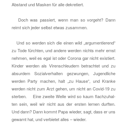
Ab­stand und Mas­ken für alle de­kre­tiert.
Doch was pas­siert, wenn man so vor­geht? Dann
reimt sich jeder selbst etwas zu­sam­men.
Und so wer­den sich die einen wild „ar­gu­men­tie­rend“
zu Tode fürch­ten, und an­de­re wer­den nichts mehr ernst
neh­men, weil es egal ist oder Co­ro­na gar nicht exis­tiert.
Kin­der wer­den als Vi­ren­schleu­dern be­trach­tet und zu
ab­sur­dem So­zi­al­ver­hal­ten ge­zwun­gen, Ju­gend­li­che
wer­den Party ma­chen, halt „zu Hause“, und Kran­ke
wer­den nicht zum Arzt gehen, um nicht an Co­vid-19 zu
ster­ben. Eine zwei­te Welle wird so kaum flach­zu­hal­
ten sein, weil wir nicht aus der ers­ten ler­nen durf­ten.
Und dann? Dann kommt Papa wie­der, sagt, dass er uns
ge­warnt hat, und ver­bie­tet alles – wie­der.