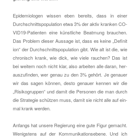
Epi­de­mio­lo­gen wis­sen eben be­reits, dass in einer
Durch­schnitts­po­pu­la­ti­on etwa 3% der aktiv kran­ken CO­
VI­D19-Pa­ti­en­ten eine künst­li­che Be­at­mung brau­chen.
Das Pro­blem die­ser Aus­sa­ge ist, dass es keine „De­fi­ni­t
i­on“ der Durch­schnitts­po­pu­la­ti­on gibt. Wie alt ist die, wie
chro­nisch krank, wie dick, wie viele rau­chen? Das ist
bei wei­tem noch nicht klar, also ar­bei­ten alle daran, her­
aus­zu­fin­den, wer genau zu den 3% ge­hört. Je ge­nau­er
wir das sagen kön­nen, desto ge­nau­er ken­nen wir die
„Ri­si­ko­grup­pen“ und damit die Per­so­nen die man durch
die Stra­te­gie schüt­zen muss, damit sie nicht alle auf ein­
mal krank wer­den.
An­fangs hat un­se­re Re­gie­rung eine gute Figur ge­macht.
We­nigs­tens auf der Kom­mu­ni­ka­ti­ons­ebe­ne. Und ich