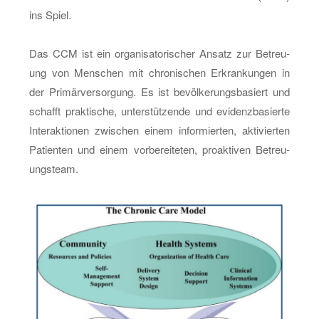
ins Spiel.
Das CCM ist ein or­ga­ni­sa­to­ri­scher An­satz zur Be­treu­
ung von Men­schen mit chro­ni­schen Er­kran­kun­gen in
der Pri­mär­ver­sor­gung. Es ist be­völ­ke­rungs­ba­siert und
schafft prak­ti­sche, un­ter­stüt­zen­de und evi­denz­ba­sier­te
In­ter­ak­tio­nen zwi­schen einem in­for­mier­ten, ak­ti­vier­ten
Pa­ti­en­ten und einem vor­be­rei­te­ten, pro­ak­ti­ven Be­treu­
ungs­team.