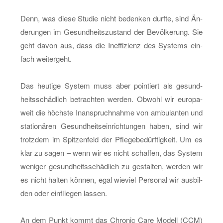
en­
ten
Denn, was diese Stu­die nicht be­den­ken durf­te, sind Än­
ist
de­run­gen im Ge­sund­heits­zu­stand der Be­völ­ke­rung. Sie
der
geht davon aus, dass die In­ef­fi­zi­enz des Sys­tems ein­
Schlüs­
fach wei­ter­geht.
sel
Das heu­ti­ge Sys­tem muss aber poin­tiert als ge­sund­
heits­schäd­lich be­trach­ten wer­den. Ob­wohl wir eu­ro­pa­
weit die höchs­te In­an­spruch­nah­me von am­bu­lan­ten und
sta­tio­nä­ren Ge­sund­heits­ein­rich­tun­gen haben, sind wir
trotz­dem im Spit­zen­feld der Pfle­ge­be­dürf­tig­keit. Um es
klar zu sagen – wenn wir es nicht schaf­fen, das Sys­tem
we­ni­ger ge­sund­heits­schäd­lich zu ge­stal­ten, wer­den wir
es nicht hal­ten kön­nen, egal wie­viel Per­so­nal wir aus­bil­
den oder ein­flie­gen las­sen.
An dem Punkt kommt das Chro­nic Care Mo­dell (CCM)