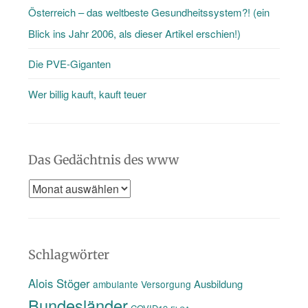
…
Österreich – das weltbeste Gesundheitssystem?! (ein
Blick ins Jahr 2006, als dieser Artikel erschien!)
Die PVE-Giganten
Wer billig kauft, kauft teuer
Das Gedächtnis des www
Das
Gedächtnis
des
www
Schlagwörter
Alois Stöger
Ausbildung
ambulante Versorgung
Bundesländer