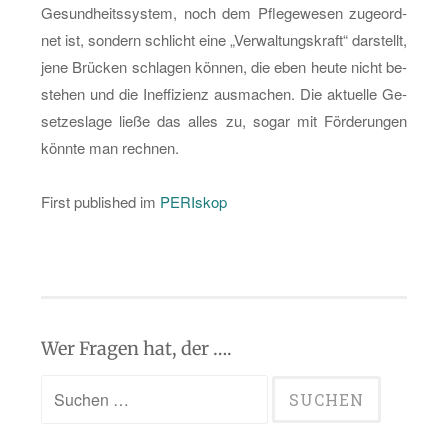
Ge­sund­heits­sys­tem, noch dem Pfle­ge­we­sen zu­ge­ord­
net ist, son­dern schlicht eine „Ver­wal­tungs­kraft“ dar­stellt,
jene Brü­cken schla­gen kön­nen, die eben heute nicht be­
ste­hen und die In­ef­fi­zi­enz aus­ma­chen. Die ak­tu­el­le Ge­
set­zes­la­ge ließe das alles zu, sogar mit För­de­run­gen
könn­te man rech­nen.
First pu­blis­hed im
PE­RIskop
Wer Fragen hat, der ….
Suchen
nach: