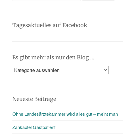
Tagesaktuelles auf Facebook
Es gibt mehr als nur den Blog …
Es
gibt
mehr
als
Neueste Beiträge
nur
Ohne Landesärztekammer wird alles gut – meint man
den
Blog
Zankapfel Gastpatient