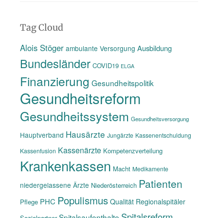
Tag Cloud
Alois Stöger
Ausbildung
ambulante Versorgung
Bundesländer
COVID19
ELGA
Finanzierung
Gesundheitspolitik
Gesundheitsreform
Gesundheitssystem
Gesundheitsversorgung
Hausärzte
Hauptverband
Jungärzte
Kassenentschuldung
Kassenärzte
Kompetenzverteilung
Kassenfusion
Krankenkassen
Macht
Medikamente
Patienten
niedergelassene Ärzte
Niederösterreich
Populismus
PHC
Qualität
Regionalspitäler
Pflege
Spitalsreform
Spitalsaufenthalte
Sozialpartner