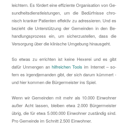
leich­tern. Es för­dert eine ef­fi­zi­en­te Or­ga­ni­sa­ti­on von Ge­
sund­heits­dienst­leis­tun­gen, um die Be­dürf­nis­se chro­
nisch kran­ker Pa­ti­en­ten ef­fek­tiv zu adres­sie­ren. Und es
be­zieht die Un­ter­stüt­zung der Ge­mein­den in den Be­
hand­lungs­pro­zess ein, um si­cher­zu­stel­len, dass die
Ver­sor­gung über die kli­ni­sche Um­ge­bung hin­aus­geht.
So etwas zu er­rich­ten ist keine He­xe­rei und es gibt
dafür Un­men­gen an
hilf­rei­chen Tools
im In­ter­net – so­
fern es ir­gend­je­man­den gibt, der sich darum küm­mert -
und hier kom­men die Bür­ger­meis­ter ins Spiel.
Wenn wir Ge­mein­den mit mehr als 10.000 Ein­woh­ner
außer Acht las­sen, blei­ben etwa 2.000 Bür­ger­meis­ter
übrig, die für etwa 5.000.000 Ein­woh­ner zu­stän­dig sind.
Pro Ge­mein­de im Schnitt 2.500 Ein­woh­ner.