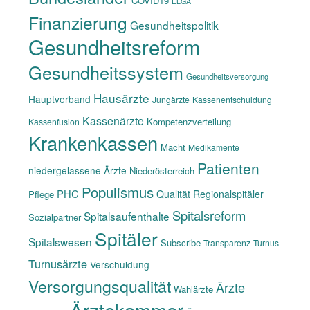
COVID19
ELGA
Finanzierung
Gesundheitspolitik
Gesundheitsreform
Gesundheitssystem
Gesundheitsversorgung
Hausärzte
Hauptverband
Jungärzte
Kassenentschuldung
Kassenärzte
Kompetenzverteilung
Kassenfusion
Krankenkassen
Macht
Medikamente
Patienten
niedergelassene Ärzte
Niederösterreich
Populismus
PHC
Qualität
Regionalspitäler
Pflege
Spitalsreform
Spitalsaufenthalte
Sozialpartner
Spitäler
Spitalswesen
Subscribe
Transparenz
Turnus
Turnusärzte
Verschuldung
Versorgungsqualität
Ärzte
Wahlärzte