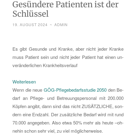
Gesündere Patienten ist der
Schlüssel
19. AUGUST 2024
~
ADMIN
Es gibt Ge­sun­de und Kran­ke, aber nicht jeder Kran­ke
muss Pa­ti­ent sein und nicht jeder Pa­ti­ent hat einen un­
ver­än­der­li­chen Krank­heits­ver­lauf
:
Wei­ter­le­sen
Ge­
Wenn die neue
GÖG-Pfle­ge­be­darfs­stu­die 2050
den Be­
sün­
darf an Pfle­ge- und Be­treu­ungs­per­so­nal mit 200.000
de­
Köp­fen an­gibt, dann sind das nicht ZU­SÄTZ­LI­CHE, son­
re
dern eine End­zahl. Der zu­sätz­li­che Be­darf wird mit rund
Pa­
70.000 an­ge­ge­ben. Also etwa 50% mehr als heute –oh­
ti­
ne­hin schon sehr viel, zu viel mög­li­cher­wei­se.