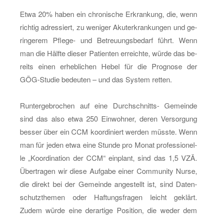
Etwa 20% haben ein chro­ni­sche Er­kran­kung, die, wenn
rich­tig adres­siert, zu we­ni­ger Aku­ter­kran­kun­gen und ge­
rin­ge­rem Pfle­ge- und Be­treu­ungs­be­darf führt. Wenn
man die Hälf­te die­ser Pa­ti­en­ten er­reich­te, würde das be­
reits einen er­heb­li­chen Hebel für die Pro­gno­se der
GÖG-Stu­die be­deu­ten – und das Sys­tem ret­ten.
Run­ter­ge­bro­chen auf eine Durch­schnitts- Ge­mein­de
sind das also etwa 250 Ein­woh­ner, deren Ver­sor­gung
bes­ser über ein CCM ko­or­di­niert wer­den müss­te. Wenn
man für jeden etwa eine Stun­de pro Monat pro­fes­sio­nel­
le „Ko­or­di­na­ti­on der CCM“ ein­plant, sind das 1,5 VZÄ.
Über­tra­gen wir diese Auf­ga­be einer Com­mu­ni­ty Nurse,
die di­rekt bei der Ge­mein­de an­ge­stellt ist, sind Da­ten­
schutzthe­men oder Haf­tungs­fra­gen leicht ge­klärt.
Zudem würde eine der­ar­ti­ge Po­si­ti­on, die weder dem