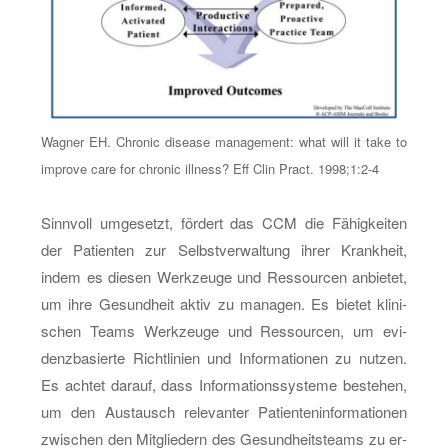
Wag­ner EH. Chro­nic di­sea­se ma­nage­ment: what will it take to
im­pro­ve care for chro­nic ill­ness? Eff Clin Pract. 1998;1:2-4
Sinn­voll um­ge­setzt, för­dert das CCM die Fä­hig­kei­ten
der Pa­ti­en­ten zur Selbst­ver­wal­tung ihrer Krank­heit,
indem es die­sen Werk­zeu­ge und Res­sour­cen an­bie­tet,
um ihre Ge­sund­heit aktiv zu ma­na­gen. Es bie­tet kli­ni­
schen Teams Werk­zeu­ge und Res­sour­cen, um evi­
denz­ba­sier­te Richt­li­ni­en und In­for­ma­tio­nen zu nut­zen.
Es ach­tet dar­auf, dass In­for­ma­ti­ons­sys­te­me be­ste­hen,
um den Aus­tausch re­le­van­ter Pa­ti­en­ten­in­for­ma­tio­nen
zwi­schen den Mit­glie­dern des Ge­sund­heits­teams zu er­