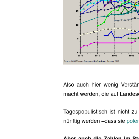
Also auch hier wenig Ver­stän
macht wer­den, die auf Lan­des­eb
Ta­ges­po­pu­lis­tisch ist nicht 
nünf­tig wer­den –dass sie
po­le
Aber auch die Zah­len im Sta­b