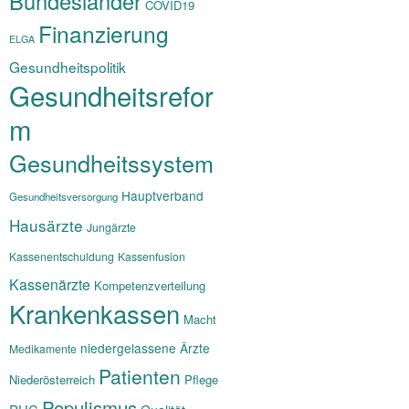
Bundesländer
COVID19
Finanzierung
ELGA
Gesundheitspolitik
Gesundheitsrefor
m
Gesundheitssystem
Hauptverband
Gesundheitsversorgung
Hausärzte
Jungärzte
Kassenentschuldung
Kassenfusion
Kassenärzte
Kompetenzverteilung
Krankenkassen
Macht
niedergelassene Ärzte
Medikamente
Patienten
Niederösterreich
Pflege
Populismus