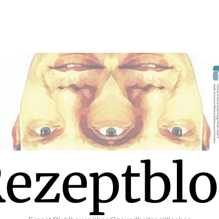
ezeptbl