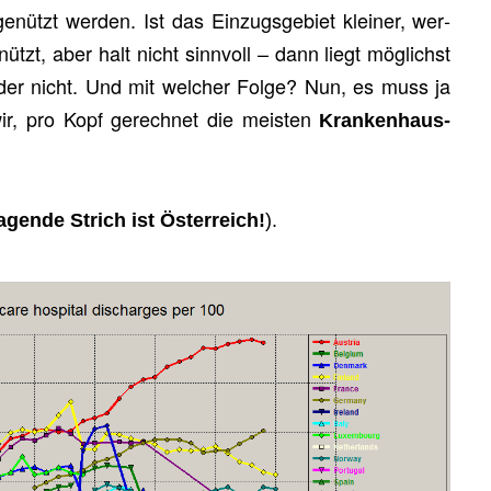
e­nützt wer­den. Ist das Ein­zugs­ge­biet klei­ner, wer­
nützt, aber halt nicht sinn­voll – dann liegt mög­lichst
oder nicht. Und mit wel­cher Folge? Nun, es muss ja
, pro Kopf ge­rech­net die meis­ten
Kran­ken­haus­
gen­de Strich ist Ös­ter­reich!
).