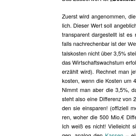
Zu­erst wird an­ge­nom­men, die
lich. Die­ser Wert soll an­geb­li
trans­pa­rent dar­ge­stellt ist es
falls nach­re­chen­bar ist der
We
tals­kos­ten nicht über 3,5% ste
das Wirt­schafts­wachs­tum er­fol
er­zählt wird). Rech­net man j
kos­ten, wenn die Kos­ten um 
Nimmt man aber die 3,5%, da
steht also eine Dif­fe­renz von 
den sie ein­spa­ren! (of­fi­zi­el
ren, woher die 500 Mio.€ Dif­f
Ich weiß es nicht! Viel­leicht
gen, ana­log den
Kas­sen
– ei