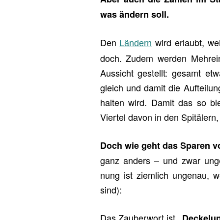
was än­dern soll.
Den
wird er­laubt, wei
Län­dern
doch. Zudem wer­den Mehr­ein­
Aus­sicht ge­stellt: ge­samt e
gleich und damit die Auf­tei­lun
hal­ten wird. Damit das so ble
Vier­tel davon in den Spi­tä­lern,
Doch wie geht das Spa­ren v
ganz an­ders – und zwar un­ge­f
nung ist ziem­lich un­ge­nau, w
sind):
Das Zau­ber­wort ist
„De­cke­lun