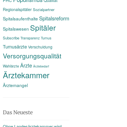
PHC
Qualität
Regionalspitäler
Sozialpartner
Spitalsreform
Spitalsaufenthalte
Spitäler
Spitalswesen
Subscribe
Transparenz
Turnus
Turnusärzte
Verschuldung
Versorgungsqualität
Ärzte
Wahlärzte
Ärztebedarf
Ärztekammer
Ärztemangel
Das Neueste
Ohne Landesärztekammer wird