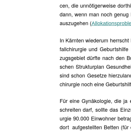
cen, die un­nö­ti­ger­wei­se dort­h
dann, wenn man noch genug Rea­l
aus­zu­ge­hen (
Al­lo­ka­ti­ons­pro­b
In Kärn­ten wie­der­um herrscht
fall­chir­ur­gie und Ge­burts­hil­f
zugs­ge­biet dürf­te nach den Bun
schen Struk­tur­plan Ge­sund­he
sind schon Ge­set­ze hier­zu­la
chir­ur­gie noch eine Ge­burts­hil
Für eine Gy­nä­ko­lo­gie, die ja 
schrei­ten darf, soll­te das Ein­
ur­gie 90.000 Ein­woh­ner be­tra
dort
auf­ge­stell­ten Bet­ten (für 