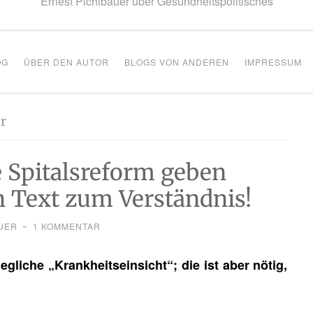
Ernest Pichlbauer über Gesundheitspolitisches
OG
ÜBER DEN AUTOR
BLOGS VON ANDEREN
IMPRESSUM
r
 Spitalsreform geben
n Text zum Verständnis!
UER
~
1 KOMMENTAR
eg­li­che „Krank­heits­ein­sicht“; die ist aber nötig,