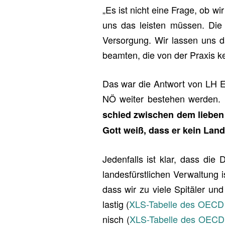
„Es ist nicht eine Frage, ob wir 
uns das leis­ten müs­sen. Die 
Ver­sor­gung. Wir las­sen uns d
be­am­ten, die von der Pra­xis k
Das war die Ant­wort von LH Er
NÖ wei­ter be­ste­hen wer­den.
schied zwi­schen dem lie­be
Gott weiß, dass er kein Lan­d
Je­den­falls ist klar, dass die De
lan­des­fürst­li­chen Ver­wal­tun
dass wir zu viele Spi­tä­ler un
las­tig (
XLS-Ta­bel­le des OECD Or
nisch (
XLS-Ta­bel­le des OECD Or