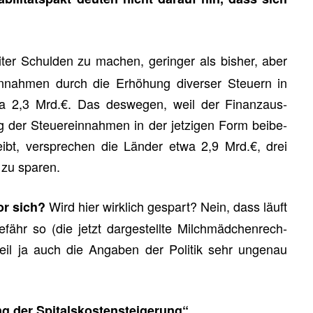
­ter Schul­den zu ma­chen, ge­rin­ger als bis­her, aber
nah­men durch die Er­hö­hung di­ver­ser Steu­ern in
twa 2,3 Mrd.€. Das des­we­gen, weil der Fi­nanz­aus­
g der Steu­er­ein­nah­men in der jet­zi­gen Form bei­be­
ibt, ver­spre­chen die Län­der etwa 2,9 Mrd.€, drei
 zu spa­ren.
Wird hier wirk­lich ge­spart? Nein, dass läuft
or sich?
ähr so (die jetzt dar­ge­stell­te Milch­mäd­chen­rech­
eil ja auch die An­ga­ben der Po­li­tik sehr un­ge­nau
g der Spi­tals­kos­ten­stei­ge­rung“