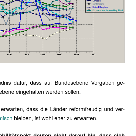
d­nis dafür, dass auf Bun­des­ebe­ne Vor­ga­ben ge­
e­ne ein­ge­hal­ten wer­den sol­len.
zu er­war­ten, dass die Län­der re­form­freu­dig und ver­
­misch
blei­ben, ist wohl eher zu er­war­ten.
i­li­täts­pakt deu­ten nicht dar­auf hin, dass sich