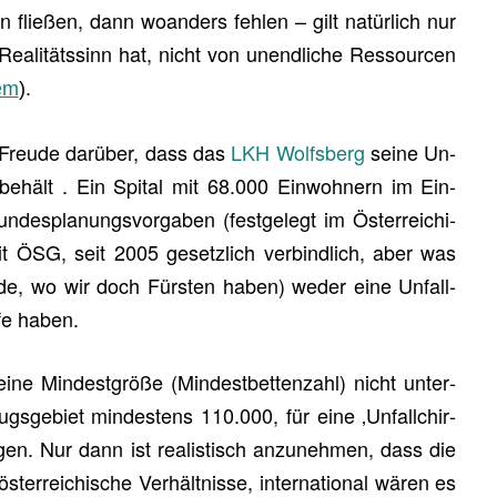
in flie­ßen, dann wo­an­ders feh­len – gilt na­tür­lich nur
i­täts­sinn hat, nicht von un­end­li­che Res­sour­cen
lem
).
 Freu­de dar­über, dass das
LKH Wolfs­berg
seine Un­
e be­hält
. Ein Spi­tal mit 68.000 Ein­woh­nern im Ein­
­des­pla­nungs­vor­ga­ben (fest­ge­legt im Ös­ter­rei­chi­
it ÖSG, seit 2005 ge­setz­lich ver­bind­lich, aber was
n­de, wo wir doch Fürs­ten haben) weder eine Un­fall­
­fe haben.
eine Min­dest­grö­ße (Min­dest­bet­ten­zahl) nicht un­ter­
zugs­ge­biet min­des­tens 110.000, für eine ‚Un­fall­chir­
­gen. Nur dann ist rea­lis­tisch an­zu­neh­men, dass die
ös­ter­rei­chi­sche Ver­hält­nis­se, in­ter­na­tio­nal wären es