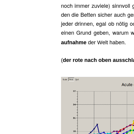
noch immer zu­vie­le) sinn­voll g
den die Bet­ten si­cher auch ge­
jeder drin­nen, egal ob nötig 
einen Grund geben, warum wir
auf­nah­me
der Welt haben.
(
der rote nach oben aus­schla­