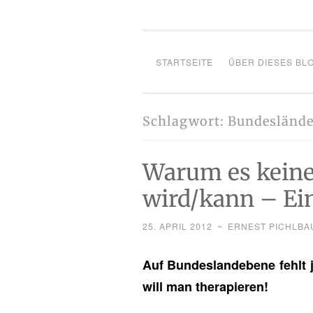
STARTSEITE
ÜBER DIESES BL
Schlagwort:
Bundeslände
Warum es keine
wird/kann – Ei
25. APRIL 2012
~
ERNEST PICHLBA
Auf Bun­des­land­ebe­ne fehlt j
will man the­ra­pie­ren!