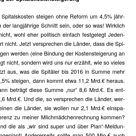
 Spi­tals­kos­ten stei­gen ohne Re­form um 4,5% jähr­
ch der lang­jäh­ri­ge Schnitt sein, oder so was! Wirk­lich
 nicht, wohl eher po­li­tisch ein­fach fest­ge­legt Je­den­
nicht. Jetzt ver­spre­chen die Län­der, dass die Spi­
rt
i­gen wer­den (eine Bin­dung der Kos­ten­stei­ge­rung an
gt nicht, son­dern wird uns nur er­zählt, wie so vie­les
etzt aus, was die Spi­tä­ler bis 2016 in Summe mehr
4,5% stei­gen, dann kommt etwa 11,2 Mrd.€ her­aus.
nn be­trägt diese Summe „nur“ 8,6 Mrd.€. Es ent­
2,6 Mrd.€. Und die, so ver­spre­chen die Län­der, wer­
l mei­nen die Län­der, sie wol­len nur 2,1 Mrd.€ ein­spa­
e­renz zu mei­ner Milch­mäd­chen­rech­nung kom­men?
 sind die als „wir sind super und über Plan“-Mel­dun­
n­ge­plant! An­de­rer­seits soll­te man 500 Mio.€ auch