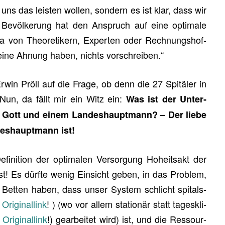
uns das leis­ten wol­len, son­dern es ist klar, dass wir
Be­völ­ke­rung hat den An­spruch auf eine op­ti­ma­le
a von Theo­re­ti­kern, Ex­per­ten oder Rech­nungs­hof­
eine Ah­nung haben, nichts vor­schrei­ben.“
win Pröll auf die Frage, ob denn die 27 Spi­tä­ler in
 Nun, da fällt mir ein Witz ein:
Was ist der Un­ter­
n Gott und einem Lan­des­haupt­mann? – Der liebe
es­haupt­mann ist!
­fi­ni­ti­on der op­ti­ma­len Ver­sor­gung Ho­heits­akt der
g ist! Es dürf­te wenig Ein­sicht geben, in das Pro­blem,
d Bet­ten haben, dass unser Sys­tem schlicht spi­tals­
i­gi­nal­link
!
) (wo vor allem sta­tio­när statt ta­ges­kli­
i­gi­nal­link
!)
ge­ar­bei­tet wird) ist, und die Res­sour­