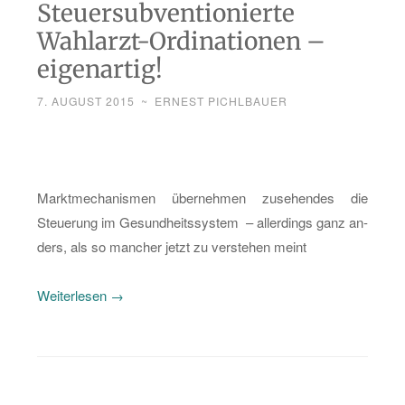
Steuersubventionierte
Wahlarzt-Ordinationen –
eigenartig!
7. AUGUST 2015
~
ERNEST PICHLBAUER
Markt­me­cha­nis­men über­neh­men zu­se­hen­des die
Steue­rung im Ge­sund­heits­sys­tem – al­ler­dings ganz an­
ders, als so man­cher jetzt zu ver­ste­hen meint
„Steu­
Wei­ter­le­sen
→
er­
sub­
ven­
tio­