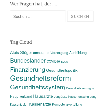
Wer Fragen hat, der ….
Suchen
nach:
Tag Cloud
Alois Stöger
Ausbildung
ambulante Versorgung
Bundesländer
COVID19
ELGA
Finanzierung
Gesundheitspolitik
Gesundheitsreform
Gesundheitssystem
Gesundheitsversorgung
Hausärzte
Hauptverband
Jungärzte
Kassenentschuldung
Kassenärzte
Kompetenzverteilung
Kassenfusion