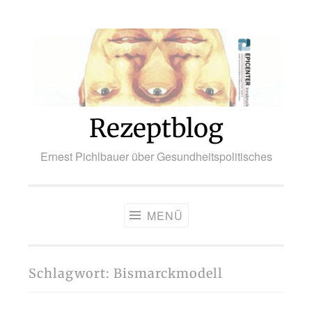
Zum
Inhalt
springen
Rezeptblog
Ernest Pichlbauer über Gesundheitspolitisches
MENÜ
Schlagwort:
Bismarckmodell