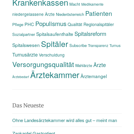
Krankenkassen
Macht
Medikamente
Patienten
niedergelassene Ärzte
Niederösterreich
Populismus
PHC
Qualität
Regionalspitäler
Pflege
Spitalsreform
Spitalsaufenthalte
Sozialpartner
Spitäler
Spitalswesen
Subscribe
Transparenz
Turnus
Turnusärzte
Verschuldung
Versorgungsqualität
Ärzte
Wahlärzte
Ärztekammer
Ärztemangel
Ärztebedarf
Das Neueste
Ohne Landesärztekammer wird alles gut – meint man
Zankapfel Gastpatient