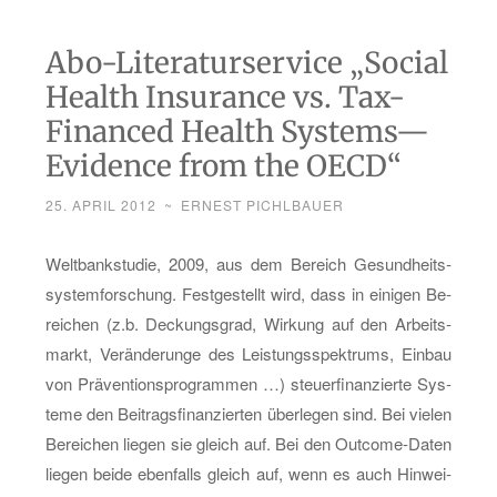
Abo-Literaturservice „Social
Health Insurance vs. Tax-
Financed Health Systems—
Evidence from the OECD“
25. APRIL 2012
~
ERNEST PICHLBAUER
Welt­bank­stu­die, 2009, aus dem Be­reich Ge­sund­heits­
sys­tem­for­schung. Fest­ge­stellt wird, dass in ei­ni­gen Be­
rei­chen (z.b. De­ckungs­grad, Wir­kung auf den Ar­beits­
markt, Ver­än­de­run­ge des Leis­tungs­spek­trums, Ein­bau
von Prä­ven­ti­ons­pro­gram­men …) steu­er­fi­nan­zier­te Sys­
te­me den Bei­trags­fi­nan­zier­ten über­le­gen sind. Bei vie­len
Be­rei­chen lie­gen sie gleich auf. Bei den Out­co­me-Da­ten
lie­gen beide eben­falls gleich auf, wenn es auch Hin­wei­