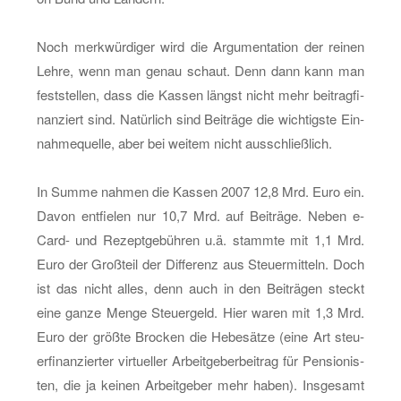
Noch merk­wür­di­ger wird die Ar­gu­men­ta­ti­on der rei­nen
Lehre, wenn man genau schaut. Denn dann kann man
fest­stel­len, dass die Kas­sen längst nicht mehr bei­trag­fi­
nan­ziert sind. Na­tür­lich sind Bei­trä­ge die wich­tigs­te Ein­
nah­me­quel­le, aber bei wei­tem nicht aus­schließ­lich.
In Summe nah­men die Kas­sen 2007 12,8 Mrd. Euro ein.
Davon ent­fie­len nur 10,7 Mrd. auf Bei­trä­ge. Neben e-
Card- und Re­zept­ge­büh­ren u.ä. stamm­te mit 1,1 Mrd.
Euro der Groß­teil der Dif­fe­renz aus Steu­er­mit­teln. Doch
ist das nicht alles, denn auch in den Bei­trä­gen steckt
eine ganze Menge Steu­er­geld. Hier waren mit 1,3 Mrd.
Euro der größ­te Bro­cken die He­be­sät­ze (eine Art steu­
er­fi­nan­zier­ter vir­tu­el­ler Ar­beit­ge­ber­bei­trag für Pen­sio­nis­
ten, die ja kei­nen Ar­beit­ge­ber mehr haben). Ins­ge­samt