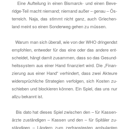
Wahl­
Eine Auf­tei­lung in einen Bis­marck- und einen Be­ve­
arzt-
ridge-Teil macht nie­mand; nie­mand außer – genau – Ös­
Or­
ter­reich. Naja, das stimmt nicht ganz, auch Grie­chen­
di­
land meint so einen Son­der­weg gehen zu müs­sen.
na­
tio­
Warum man sich über­all, wie von der WHO drin­gendst
nen
emp­foh­len, ent­we­der für das eine oder das an­de­re ent­
schei­det, hängt damit zu­sam­men, dass so das Ge­sund­
heits­sys­tem aus einer Hand fi­nan­ziert wird. Die „Fi­nan­
zie­rung aus einer Hand“ ver­hin­dert, dass zwei Ak­teu­re
wi­der­sprüch­li­che Stra­te­gi­en ver­fol­gen, sich Kos­ten zu­
schie­ben und blo­ckie­ren kön­nen. Ein Spiel, das uns nur
allzu be­kannt ist.
Bis dato hat die­ses Spiel zwi­schen den – für Kas­sen­
ärz­te zu­stän­di­gen – Kas­sen und den – für Spi­tä­ler zu­
stän­di­gen – Län­dern zum zer­frans­tes­ten am­bu­lan­ten