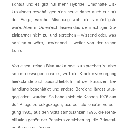
schaut und es gibt nur mehr Hy­bri­de. Ernst­haf­te Dis­
kus­sio­nen be­schäf­ti­gen sich heute daher auch nur mit
der Frage, wel­che Mi­schung wohl die ver­nünf­tigs­te
wäre. Aber in Ös­ter­reich las­sen das die mäch­ti­gen So­
zi­al­part­ner nicht zu, und spre­chen – wis­send oder, was
schlim­mer wäre, un­wis­send – wei­ter von der rei­nen
Lehre!
Von einem rei­nen Bis­marck­mo­dell zu spre­chen ist aber
schon des­we­gen ob­so­let, weil die Kran­ken­ver­sor­gung
hier­zu­lan­de sich aus­schließ­lich mit der ku­ra­ti­ven Be­
hand­lung be­schäf­tigt und an­de­re Be­rei­che längst „aus­
ge­glie­dert“ wur­den. So haben sich die Kas­sen 1976 aus
der Pfle­ge zu­rück­ge­zo­gen, aus der sta­tio­nä­ren Ver­sor­
gung 1985, aus den Spi­tals­am­bu­lan­zen 1995, die Re­ha­
bi­li­ta­ti­on ge­hört der Pen­si­ons­ver­si­che­rung, die Prä­ven­ti­
on Bund und Län­dern.