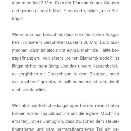
stamm­ten fast 3 Mrd. Euro der Ein­nah­men aus Steu­ern
und ge­ra­de ein­mal 9 Mrd. Euro sind wirk­lich „reine Bei­
trä­ge“.
Wenn man nun be­trach­tet, dass die öf­fent­li­chen Aus­ga­
ben in un­se­rem Ge­sund­heits­sys­tem 20 Mrd. Euro aus­
ma­chen, dann ist also nicht ein­mal mehr die Hälf­te bei­
trags­fi­nan­ziert. Von einem „rei­nen Bis­marck­mo­dell“ ist
längst nichts mehr übrig. Und das un­se­re Kas­sen­bei­trä­
ge ver­gli­chen mit Deutsch­land, in dem Bis­marck noch
viel „sau­be­rer“ ge­lebt wird, halb so hoch sind, wird damit
auch ver­ständ­lich.
Weil aber die Ent­schei­dungs­trä­ger bei der rei­nen Lehre
blei­ben wol­len (haupt­säch­lich um die ei­ge­ne Macht zu
er­hal­ten), ist es un­mög­lich, dass zwi­schen dem steu­er­
fi­nan­zier­ten und dem bei­trags­fi­nan­zier­ten Teil ein ge­