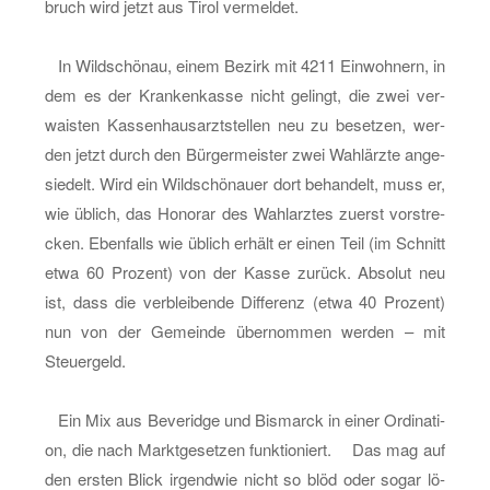
bruch wird jetzt aus Tirol ver­mel­det.
In Wild­schö­nau, einem Be­zirk mit 4211 Ein­woh­nern, in
dem es der Kran­ken­kas­se nicht ge­lingt, die zwei ver­
wais­ten Kas­sen­haus­arzt­stel­len neu zu be­set­zen, wer­
den jetzt durch den Bür­ger­meis­ter zwei Wahl­ärz­te an­ge­
sie­delt. Wird ein Wild­schö­nau­er dort be­han­delt, muss er,
wie üb­lich, das Ho­no­rar des Wahl­arz­tes zu­erst vor­stre­
cken. Eben­falls wie üb­lich er­hält er einen Teil (im Schnitt
etwa 60 Pro­zent) von der Kasse zu­rück. Ab­so­lut neu
ist, dass die ver­blei­ben­de Dif­fe­renz (etwa 40 Pro­zent)
nun von der Ge­mein­de über­nom­men wer­den – mit
Steu­er­geld.
Ein Mix aus Be­ve­ridge und Bis­marck in einer Or­di­na­ti­
on, die nach Markt­ge­set­zen funk­tio­niert. Das mag auf
den ers­ten Blick ir­gend­wie nicht so blöd oder sogar lö­