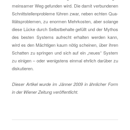
mein­sa­mer Weg ge­fun­den wird. Die damit ver­bun­de­nen
Schnitt­stel­len­pro­ble­me füh­ren zwar, neben ech­ten Qua­
li­täts­pro­ble­men, zu enor­men Mehr­kos­ten, aber so­lan­ge
diese Lücke durch Selbst­be­hal­te ge­füllt und der My­thos
des bes­ten Sys­tems auf­recht er­hal­ten wer­den kann,
wird es den Mäch­ti­gen kaum nötig schei­nen, über ihren
Schat­ten zu sprin­gen und sich auf ein „neues“ Sys­tem
zu ei­ni­gen – oder we­nigs­tens ein­mal ehr­lich dar­über zu
dis­ku­tie­ren.
Die­ser Ar­ti­kel wurde im Jän­ner 2009 in ähn­li­cher Form
in der Wie­ner Zei­tung ver­öf­fent­licht.