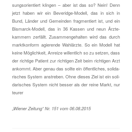
sungs­ori­en­tiert klin­gen – aber ist das so? Nein! Denn
jetzt haben wir ein Be­ve­ridge-Mo­dell, das in sich in
Bund, Län­der und Ge­mein­den frag­men­tiert ist, und ein
Bis­marck-Mo­dell, das in 36 Kas­sen und neun Ärz­te­
kam­mern zer­fällt. Zu­sam­men­ge­hal­ten wird das durch
markt­kon­form agie­ren­de Wahl­ärz­te. So ein Mo­dell hat
keine Mög­lich­keit, An­rei­ze wil­lent­lich so zu set­zen, dass
der rich­ti­ge Pa­ti­ent zur rich­ti­gen Zeit beim rich­ti­gen Arzt
an­kommt. Aber genau das soll­te ein öf­fent­li­ches, so­li­da­
ri­sches Sys­tem an­stre­ben. Ohne die­ses Ziel ist ein so­li­
da­ri­sches Sys­tem nicht bes­ser als der reine Markt, nur
teu­rer
„Wie­ner Zei­tung“ Nr. 151 vom 06.08.2015