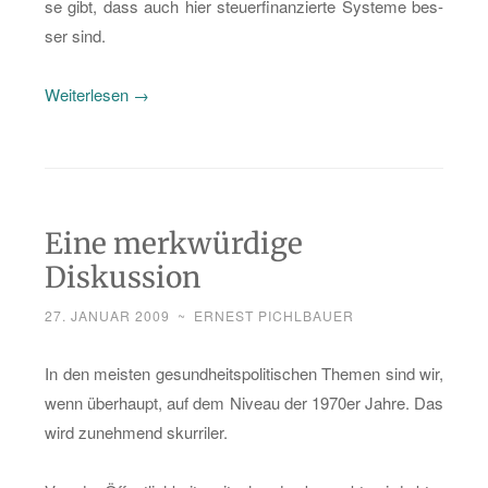
se gibt, dass auch hier steu­er­fi­nan­zier­te Sys­te­me bes­
ser sind.
„Abo-
Wei­ter­le­sen
→
Li­
te­
ra­
tur­
Eine merkwürdige
ser­
vice
Diskussion
„So­
27. JANUAR 2009
~
ERNEST PICHLBAUER
ci­
al
In den meis­ten ge­sund­heits­po­li­ti­schen The­men sind wir,
Health
wenn über­haupt, auf dem Ni­veau der 1970er Jahre. Das
In­
wird zu­neh­mend skur­ri­ler.
suran­
ce