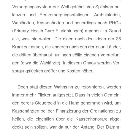
Ver­sor­gungs­sys­tem der Welt ge­führt. Von Spi­tals­am­bu­
lan­zen und Erst­ver­sor­gungs­sta­tio­nen, Am­bu­la­to­ri­en,
Wahl­ärz­ten, Kas­sen­ärz­ten und neu­er­dings auch PHCs
(Pri­ma­ry-Health-Ca­re-Ein­rich­tun­gen) ma­chen im Grund
alle, was sie wol­len. Die einen nach den Ideen der 36
Kran­ken­kas­sen, die an­de­ren nach den der neun Län­der,
die drit­ten über­haupt nur nach völ­lig ei­ge­nen Vor­stel­lun­
gen (etwa die Wahl­ärz­te). In die­sem Chaos wer­den Ver­
sor­gungs­lü­cken grö­ßer und Kos­ten höher.
Doch statt die­sen Wahn­sinn zu re­for­mie­ren, wer­den
immer mehr Fli­cken auf­ge­setzt. Dass in vie­len Ge­mein­
den be­reits Steu­er­geld in die Hand ge­nom­men wird, um
Kas­sen­ärz­ten bei der Fi­nan­zie­rung der Or­di­na­tio­nen zu
hel­fen, die ei­gent­lich über die Kas­sen­ho­no­ra­re ab­ge­
deckt sein soll­ten, war da nur der An­fang. Der Damm­