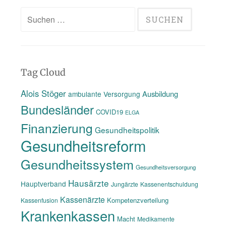
vice:
Suchen
Un­
ter­
nach:
la­
gen
zur
Tag Cloud
Ge­
Alois Stöger
Ausbildung
ambulante Versorgung
sund­
Bundesländer
heits­
COVID19
ELGA
re­
Finanzierung
Gesundheitspolitik
form
Gesundheitsreform
2012“
Gesundheitssystem
Gesundheitsversorgung
Hausärzte
Hauptverband
Jungärzte
Kassenentschuldung
Kassenärzte
Kompetenzverteilung
Kassenfusion
Krankenkassen
Macht
Medikamente