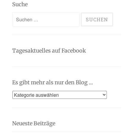
Suche
Suchen
nach:
Tagesaktuelles auf Facebook
Es gibt mehr als nur den Blog …
Es
gibt
mehr
als
Neueste Beiträge
nur