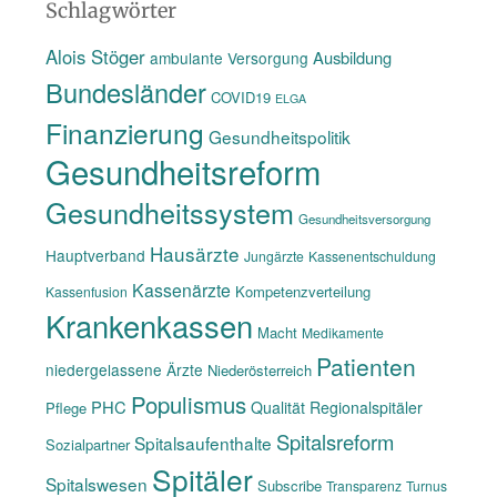
www
Schlagwörter
Alois Stöger
Ausbildung
ambulante Versorgung
Bundesländer
COVID19
ELGA
Finanzierung
Gesundheitspolitik
Gesundheitsreform
Gesundheitssystem
Gesundheitsversorgung
Hausärzte
Hauptverband
Jungärzte
Kassenentschuldung
Kassenärzte
Kompetenzverteilung
Kassenfusion
Krankenkassen
Macht
Medikamente
Patienten
niedergelassene Ärzte
Niederösterreich
Populismus
PHC
Qualität
Regionalspitäler
Pflege
Spitalsreform
Spitalsaufenthalte
Sozialpartner
Spitäler
Spitalswesen
Subscribe
Transparenz
Turnus