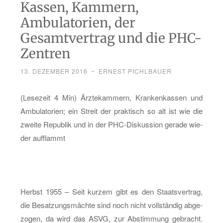
Kassen, Kammern,
Ambulatorien, der
Gesamtvertrag und die PHC-
Zentren
13. DEZEMBER 2016
~
ERNEST PICHLBAUER
(Le­se­zeit 4 Min) Ärz­te­kam­mern, Kran­ken­kas­sen und
Am­bu­la­to­ri­en; ein Streit der prak­tisch so alt ist wie die
zwei­te Re­pu­blik und in der PHC-Dis­kus­si­on ge­ra­de wie­
der auf­flammt
Herbst 1955 – Seit kur­zem gibt es den Staats­ver­trag,
die Be­sat­zungs­mäch­te sind noch nicht voll­stän­dig ab­ge­
zo­gen, da wird das ASVG, zur Ab­stim­mung ge­bracht.