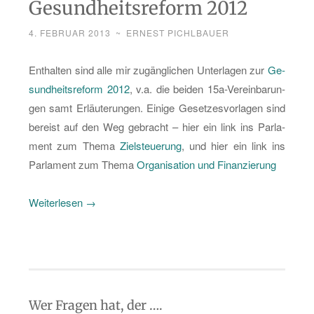
to­
Gesundheitsreform 2012
ri­
4. FEBRUAR 2013
~
ERNEST PICHLBAUER
en,
der
Ent­hal­ten sind alle mir zu­gäng­li­chen Un­ter­la­gen zur
Ge­
Ge­
sund­heits­re­form 2012
, v.a. die bei­den 15a-Ver­ein­ba­run­
samt­
gen samt Er­läu­te­run­gen. Ei­ni­ge Ge­set­zes­vor­la­gen sind
ver­
be­reist auf den Weg ge­bracht – hier ein link ins Par­la­
trag
ment zum Thema
Ziel­steue­rung
, und hier ein link ins
und
Par­la­ment zum Thema
Or­ga­ni­sa­ti­on und Fi­nan­zie­rung
die
PHC-
„Abo-
Wei­ter­le­sen
→
Zen­
Li­
tren“
te­
ra­
tur­
ser­
Wer Fragen hat, der ….