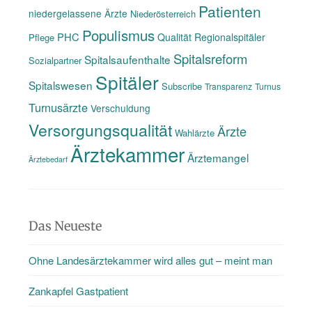
Patienten
niedergelassene Ärzte
Niederösterreich
Populismus
PHC
Qualität
Regionalspitäler
Pflege
Spitalsreform
Spitalsaufenthalte
Sozialpartner
Spitäler
Spitalswesen
Subscribe
Transparenz
Turnus
Turnusärzte
Verschuldung
Versorgungsqualität
Ärzte
Wahlärzte
Ärztekammer
Ärztemangel
Ärztebedarf
Das Neueste
Ohne Landesärztekammer wird alles gut – meint man
Zankapfel Gastpatient