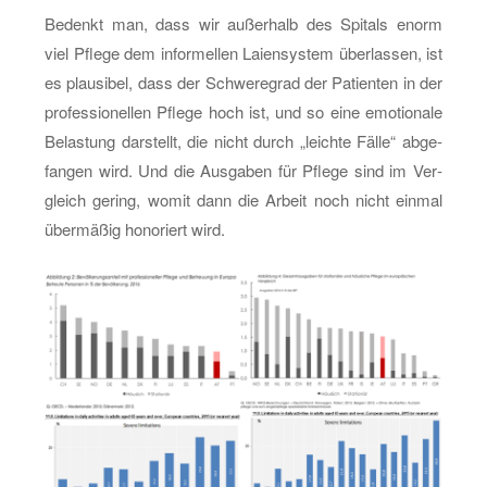
Be­denkt man, dass wir au­ßer­halb des Spi­tals enorm
viel Pfle­ge dem in­for­mel­len Lai­en­sys­tem über­las­sen, ist
es plau­si­bel, dass der Schwe­re­grad der Pa­ti­en­ten in der
pro­fes­sio­nel­len Pfle­ge hoch ist, und so eine emo­tio­na­le
Be­las­tung dar­stellt, die nicht durch „leich­te Fälle“ ab­ge­
fan­gen wird. Und die Aus­ga­ben für Pfle­ge sind im Ver­
gleich ge­ring, womit dann die Ar­beit noch nicht ein­mal
über­mä­ßig ho­no­riert wird.