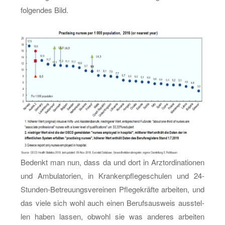
fol­gen­des Bild.
Be­denkt man nun, dass da und dort in Arz­t­or­di­na­tio­nen
und Am­bu­la­to­ri­en, in Kran­ken­pfle­ge­schu­len und 24-
Stun­den-Be­treu­ungs­ver­ei­nen Pfle­ge­kräf­te ar­bei­ten, und
das viele sich wohl auch einen Be­rufs­aus­weis aus­stel­
len haben las­sen, ob­wohl sie was an­de­res ar­bei­ten