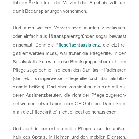
lich der Ärz­te­lis­te) – das Ver­zerrt das Er­geb­nis, will man
damit Be­darfs­pla­nun­gen vor­neh­men.
Und auch wei­te­re Ver­zer­run­gen wur­den zu­ge­las­sen,
oder ein­fach aus
IN
trans­pa­renz­grün­den sogar be­wusst
ein­ge­baut. Denn die
Pfle­ge(fach)as­sis­tenz
, die jetzt re­
gis­triert wer­den muss, war frü­her die Pfle­ge­hil­fe. In den
Spi­tals­sta­tis­ti­ken wird diese Be­rufs­grup­pe aber nicht der
Pfle­ge zu­ge­rech­net, son­dern den Sa­ni­täts-Hilfs­diens­ten
(die jetzt sin­ni­ger­wei­se Pfle­ge­hil­fe und Sa­ni­täts­hilfs­
diens­te hei­ßen). Dort aber ver­mi­schen sie sich mit an­
de­ren As­sis­tenz­be­ru­fen, die nicht der Pfle­ge zu­ge­rech­
net wer­den, etwa La­bor- oder OP-Ge­hil­fen. Damit kann
man die „Pfle­ge­kräf­te“ nicht ein­deu­ti­ge her­aus­le­sen.
Und auch in der ex­tra­mu­ra­len Pfle­ge, also der au­ßer­
halb des Spi­tals, in Hei­men und den mo­bi­len Diens­ten,