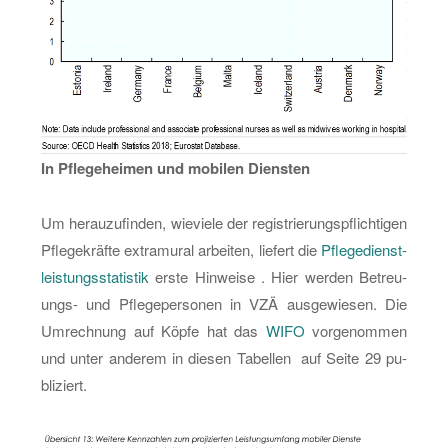
In Pfle­ge­hei­men und mo­bi­len Diens­ten
Um herau­zu­fin­den, wie­vie­le der re­gis­trie­rungs­pflich­ti­gen
Pfle­ge­kräf­te ex­tra­mu­ral ar­bei­ten, lie­fert die
Pfle­ge­dienst­
leis­tungs­sta­tis­tik
erste Hin­wei­se . Hier wer­den Be­treu­
ungs- und Pfle­ge­per­so­nen in VZÄ aus­ge­wie­sen. Die
Um­rech­nung auf Köpfe hat das
WIFO
vor­ge­nom­men
und unter an­de­rem in die­sen Ta­bel­len auf Seite 29 pu­
bli­ziert.