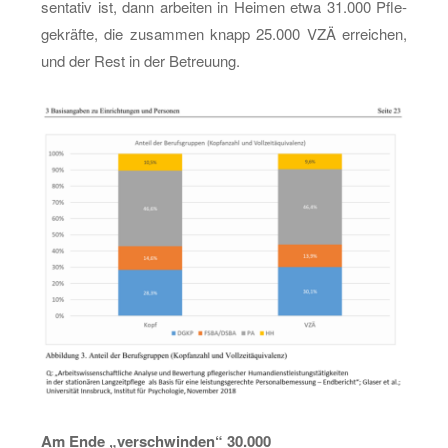
sen­ta­tiv ist, dann ar­bei­ten in Hei­men etwa 31.000 Pfle­
ge­kräf­te, die zu­sam­men knapp 25.000 VZÄ er­rei­chen,
und der Rest in der Be­treu­ung.
Am Ende „ver­schwin­den“ 30.000