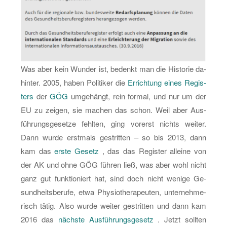
Was aber kein Wun­der ist, be­denkt man die His­to­rie da­
hin­ter. 2005, haben Po­li­ti­ker die
Er­rich­tung eines Re­gis­
ters
der
GÖG
um­ge­hängt, rein for­mal, und nur um der
EU zu zei­gen, sie ma­chen das schon. Weil aber Aus­
füh­rungs­ge­set­ze fehl­ten, ging vor­erst nichts wei­ter.
Dann wurde erst­mals ge­strit­ten – so bis 2013, dann
kam das
erste Ge­setz
, das das Re­gis­ter al­lei­ne von
der AK und ohne GÖG füh­ren ließ, was aber wohl nicht
ganz gut funk­tio­niert hat, sind doch nicht we­ni­ge Ge­
sund­heits­be­ru­fe, etwa Phy­sio­the­ra­peu­ten, un­ter­neh­me­
risch tätig. Also wurde wei­ter ge­strit­ten und dann kam
2016 das
nächs­te Aus­füh­rungs­ge­setz
. Jetzt soll­ten