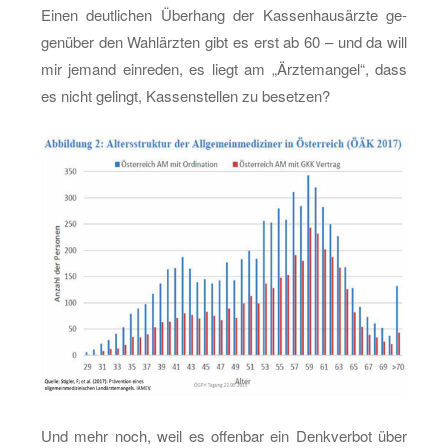
Einen deut­li­chen Über­hang der Kas­sen­haus­ärz­te ge­
gen­über den Wahl­ärz­ten gibt es erst ab 60 – und da will
mir je­mand ein­re­den, es liegt am „Ärz­te­man­gel“, dass
es nicht ge­lingt, Kas­sen­stel­len zu be­set­zen?
Und mehr noch, weil es of­fen­bar ein Denk­ver­bot über