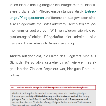
ist es nicht ein­deu­tig mög­lich die Pfle­ge­kräf­te zu iden­ti­fi­
zie­ren, da in der Pfle­ge­dienst­leis­tungs­sta­tis­tik
Be­treu­
ungs-/Pfle­ge­per­so­nen
un­dif­fe­ren­ziert aus­ge­wie­sen sind,
also Pfle­ge­kräf­te mit So­zi­al­ar­bei­tern, Heim­hil­fen etc. ge­
mein­sam er­fasst wer­den. Will man wis­sen, wie viele re­
gis­trie­rungs­pflich­ti­ge Pfle­ge­kräf­te hier ar­bei­ten, sind
man­gels Daten eben­falls An­nah­men nötig.
An­ders aus­ge­drückt, die Daten des Re­gis­ters sind aus
Sicht der Per­so­nal­pla­nung eher „mau“, wie wenn es ei­
gent­lich das Ziel des Re­gis­ters war, hier gute Daten zu
lie­fern.