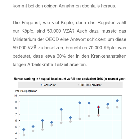
kommt bei den obi­gen An­nah­men eben­falls her­aus.
Die Frage ist, wie viel Köpfe, denn das Re­gis­ter zählt
nur Köpfe, sind 59.000 VZÄ? Auch dazu muss­te das
Mi­nis­te­ri­um der OECD eine Ant­wort schi­cken: um diese
59.000 VZÄ zu be­set­zen, braucht es 70.000 Köpfe, was
be­deu­tet, dass etwa 30% der in den Kran­ken­an­stal­ten
tä­ti­gen Ar­beits­kräf­te Teil­zeit ar­bei­ten.