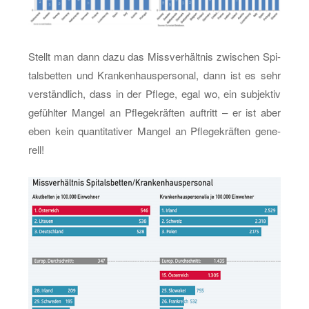
Stellt man dann dazu das Miss­ver­hält­nis zwi­schen Spi­
tals­bet­ten und Kran­ken­haus­per­so­nal, dann ist es sehr
ver­ständ­lich, dass in der Pfle­ge, egal wo, ein sub­jek­tiv
ge­fühl­ter Man­gel an Pfle­ge­kräf­ten auf­tritt – er ist aber
eben kein quan­ti­ta­ti­ver Man­gel an Pfle­ge­kräf­ten ge­ne­
rell!