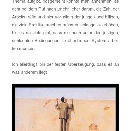
Thema auf­gibt, bös­ge­meint könn­te man an­neh­men, es
geht bei dem Ruf nach „mehr“ eher darum, die Zahl der
Ar­beits­kräf­te und hier vor allem der jun­gen und bil­li­gen,
die viele Prak­ti­ka ma­chen müs­sen, so­lan­ge zu er­hö­hen,
bis es so viele gibt, dass die auch unter den jet­zi­gen,
schlech­ten Be­din­gun­gen im öf­fent­li­chen Sys­tem ar­bei­
ten müs­sen.
Ich al­ler­dings bin der fes­ten Über­zeu­gung, dass es an
was an­de­rem liegt