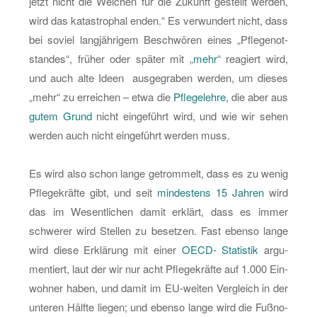
jetzt nicht die Wei­chen für die Zu­kunft ge­stellt wer­den,
wird das ka­ta­stro­phal enden.“ Es ver­wun­dert nicht, dass
bei so­viel lang­jäh­ri­gem Be­schwö­ren eines „Pfle­ge­not­
stan­des“, frü­her oder spä­ter mit „
mehr
“ re­agiert wird,
und auch alte Ideen aus­ge­gra­ben wer­den, um die­ses
„mehr“ zu er­rei­chen – etwa die
Pfle­ge­leh­re
, die aber aus
gutem Grund
nicht ein­ge­führt wird, und wie wir sehen
wer­den auch nicht ein­ge­führt wer­den muss.
Es wird also schon lange ge­trom­melt, dass es zu wenig
Pfle­ge­kräf­te gibt, und seit
min­des­tens 15 Jah­ren
wird
das im We­sent­li­chen damit er­klärt, dass es immer
schwe­rer wird Stel­len zu be­set­zen. Fast eben­so lange
wird diese Er­klä­rung mit einer
OECD- Sta­tis­tik
ar­gu­
men­tiert, laut der wir nur acht Pfle­ge­kräf­te auf 1.000 Ein­
woh­ner haben, und damit im EU-wei­ten Ver­gleich in der
un­te­ren Hälf­te lie­gen; und eben­so lange wird die Fuß­no­