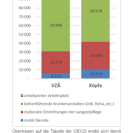
Über­tra­gen auf die Ta­bel­le der OECD er­gibt sich damit