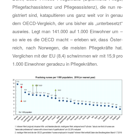
Pfle­ge­fachas­sis­tenz und Pfle­ge­as­sis­tenz), die nun re­
gis­triert sind, ka­ta­pul­tie­ren uns ganz weit vor in genau
dem OECD-Ver­gleich, der uns bis­her als „un­ter­be­setzt“
aus­wies. Legt man 141.000 auf 1.000 Ein­woh­ner um –
so wie es die OECD macht – er­le­ben wir, dass Ös­ter­
reich, nach Nor­we­gen, die meis­ten Pfle­ge­kräf­te hat.
Ver­gli­chen mit der EU (8,4) schwim­men wir mit 15,9 pro
1.000 Ein­woh­ner ge­ra­de­zu in Pfle­ge­kräf­ten.