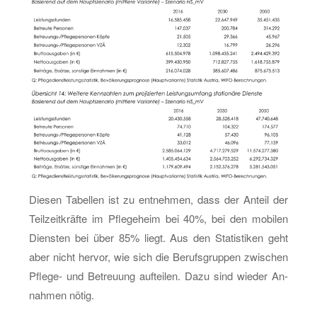
Die­sen Ta­bel­len ist zu ent­neh­men, dass der An­teil der
Teil­zeit­kräf­te im Pfle­ge­heim bei 40%, bei den mo­bi­len
Diens­ten bei über 85% liegt. Aus den Sta­tis­ti­ken geht
aber nicht her­vor, wie sich die Be­rufs­grup­pen zwi­schen
Pfle­ge- und Be­treu­ung auf­tei­len. Dazu sind wie­der An­
nah­men nötig.