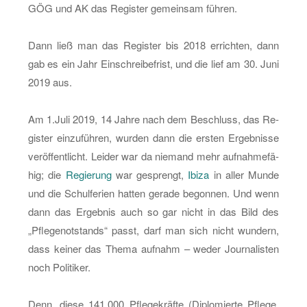
GÖG und AK das Re­gis­ter ge­mein­sam füh­ren.
Dann ließ man das Re­gis­ter bis 2018 er­rich­ten, dann
gab es ein Jahr Ein­schrei­be­frist, und die lief am 30. Juni
2019 aus.
Am 1.​Juli 2019, 14 Jahre nach dem Be­schluss, das Re­
gis­ter ein­zu­füh­ren, wur­den dann die ers­ten Er­geb­nis­se
ver­öf­fent­licht. Lei­der war da nie­mand mehr auf­nah­me­fä­
hig; die
Re­gie­rung
war ge­sprengt,
Ibiza
in aller Munde
und die Schul­fe­ri­en hat­ten ge­ra­de be­gon­nen. Und wenn
dann das Er­geb­nis auch so gar nicht in das Bild des
„Pfle­ge­not­stands“ passt, darf man sich nicht wun­dern,
dass kei­ner das Thema auf­nahm – weder Jour­na­lis­ten
noch Po­li­ti­ker.
Denn, diese 141.000 Pfle­ge­kräf­te (Di­plo­mier­te Pfle­ge,