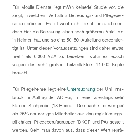
Für Mo­bi­le Diens­te liegt mWn kei­ner­lei Stu­die vor, die
zeigt, in wel­chem Ver­hält­nis Be­treu­ungs- und Pfle­ge­per­
so­nen ar­bei­ten. Es ist wohl nicht falsch an­zu­neh­men,
dass hier die Be­treu­ung einen noch grö­ße­ren An­teil als
in Hei­men hat, und so eine 50::50 -Auf­tei­lung ge­recht­fer­
tigt ist. Unter die­sen Vor­aus­set­zun­gen sind daher etwas
mehr als 6.000 VZÄ zu be­set­zen, wofür es je­doch
wegen des sehr gro­ßen Teil­zeit­fak­tors 11.000 Köpfe
braucht.
Für Pfle­ge­hei­me liegt eine
Un­ter­su­chung
der Uni Inns­
bruck im Auf­trag der AK vor, mit einer al­ler­dings sehr
klei­nen Stich­pro­be (18 Heime). Dem­nach sind we­ni­ger
als 75% der dor­ti­gen Mit­ar­bei­ter aus den re­gis­trie­rungs­
pflich­ti­gen Pfle­ge­be­rufs­grup­pen (DKGP und PA) ge­stellt
wer­den. Geht man davon aus, dass die­ser Wert re­prä­