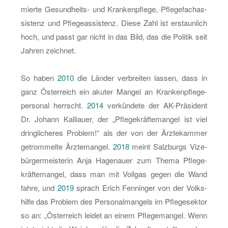
mier­te Ge­sund­heits- und Kran­ken­pfle­ge, Pfle­ge­fachas­
sis­tenz und Pfle­ge­as­sis­tenz. Diese Zahl ist er­staun­lich
hoch, und passt gar nicht in das Bild, das die Po­li­tik seit
Jah­ren zeich­net.
So haben
2010
die Län­der ver­brei­ten las­sen, dass in
ganz Ös­ter­reich ein aku­ter Man­gel an Kran­ken­pfle­ge­
per­so­nal herrscht.
2014
ver­kün­de­te der AK-Prä­si­dent
Dr. Jo­hann Kal­li­au­er, der „Pfle­ge­kräf­te­man­gel ist viel
dring­li­che­res Pro­blem!“ als der von der Ärz­te­kam­mer
ge­trom­mel­te Ärz­te­man­gel.
2018
meint Salz­burgs Vi­ze­
bür­ger­meis­te­rin Anja Ha­genau­er zum Thema Pfle­ge­
kräf­te­man­gel, dass man mit Voll­gas gegen die Wand
fahre, und
2019
sprach Erich Fen­nin­ger von der Volks­
hil­fe das Pro­blem des Per­so­nal­man­gels im Pfle­ge­sek­tor
so an: „Ös­ter­reich lei­det an einem Pfle­ge­man­gel. Wenn