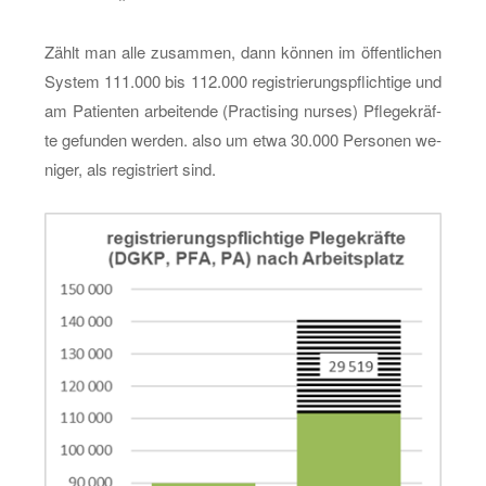
Zählt man alle zu­sam­men, dann kön­nen im öf­fent­li­chen
Sys­tem 111.000 bis 112.000 re­gis­trie­rungs­pflich­ti­ge und
am Pa­ti­en­ten ar­bei­ten­de (Prac­tising nur­ses) Pfle­ge­kräf­
te ge­fun­den wer­den. also um etwa 30.000 Per­so­nen we­
ni­ger, als re­gis­triert sind.