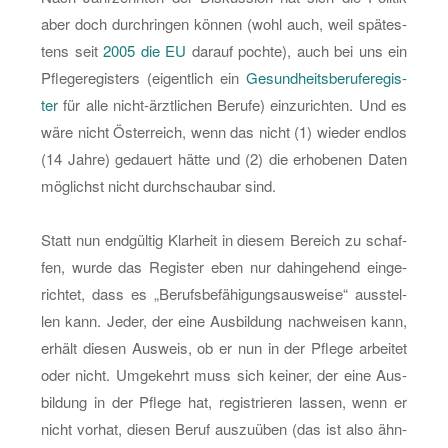
aber doch durch­rin­gen kön­nen (wohl auch, weil spä­tes­
tens seit
2005 die EU
dar­auf poch­te), auch bei uns ein
Pfle­ge­re­gis­ters (ei­gent­lich ein
Ge­sund­heits­be­ru­fe­re­gis­
ter
für alle nicht-ärzt­li­chen Be­ru­fe) ein­zu­rich­ten. Und es
wäre nicht Ös­ter­reich, wenn das nicht (1) wie­der end­los
(14 Jahre) ge­dau­ert hätte und (2) die er­ho­be­nen Daten
mög­lichst nicht durch­schau­bar sind.
Statt nun end­gül­tig Klar­heit in die­sem Be­reich zu schaf­
fen, wurde das Re­gis­ter eben nur da­hin­ge­hend ein­ge­
rich­tet, dass es „Be­rufs­be­fä­hi­gungs­aus­wei­se“ aus­stel­
len kann. Jeder, der eine Aus­bil­dung nach­wei­sen kann,
er­hält die­sen Aus­weis, ob er nun in der Pfle­ge ar­bei­tet
oder nicht. Um­ge­kehrt muss sich kei­ner, der eine Aus­
bil­dung in der Pfle­ge hat, re­gis­trie­ren las­sen, wenn er
nicht vor­hat, die­sen Beruf aus­zu­üben (das ist also ähn­