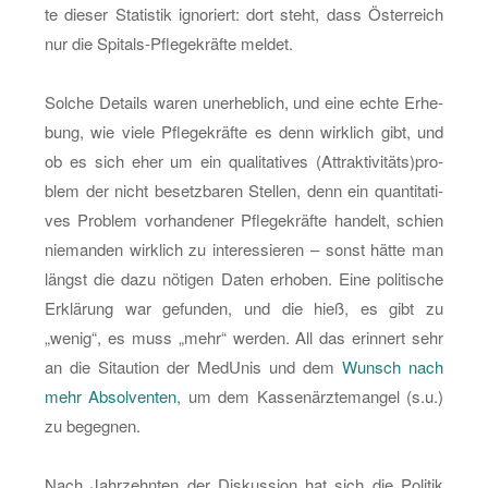
te die­ser Sta­tis­tik igno­riert: dort steht, dass Ös­ter­reich
nur die Spi­tals-Pfle­ge­kräf­te mel­det.
Sol­che De­tails waren un­er­heb­lich, und eine echte Er­he­
bung, wie viele Pfle­ge­kräf­te es denn wirk­lich gibt, und
ob es sich eher um ein qua­li­ta­ti­ves (At­trak­ti­vi­täts)pro­
blem der nicht be­setz­ba­ren Stel­len, denn ein quan­ti­ta­ti­
ves Pro­blem vor­han­de­ner Pfle­ge­kräf­te han­delt, schien
nie­man­den wirk­lich zu in­ter­es­sie­ren – sonst hätte man
längst die dazu nö­ti­gen Daten er­ho­ben. Eine po­li­ti­sche
Er­klä­rung war ge­fun­den, und die hieß, es gibt zu
„wenig“, es muss „mehr“ wer­den. All das er­in­nert sehr
an die Sit­au­ti­on der Me­dU­nis und dem
Wunsch nach
mehr Ab­sol­ven­ten
, um dem Kas­sen­ärz­te­man­gel (s.u.)
zu be­geg­nen.
Nach Jahr­zehn­ten der Dis­kus­si­on hat sich die Po­li­tik