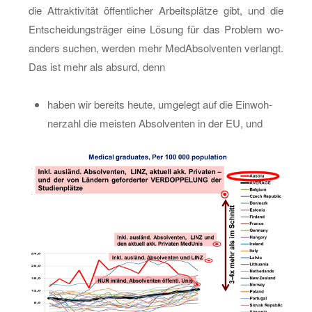
die At­trak­ti­vi­tät öf­fent­li­cher Ar­beits­plät­ze gibt, und die
Ent­schei­dungs­trä­ger eine Lö­sung für das Pro­blem wo­
an­ders su­chen, wer­den mehr Me­dAb­sol­ven­ten ver­langt.
Das ist mehr als ab­surd, denn
haben wir be­reits heute, um­ge­legt auf die Ein­woh­
ner­zahl die meis­ten Ab­sol­ven­ten in der EU, und