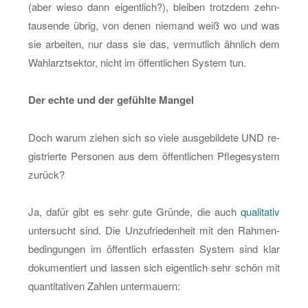
(aber wieso dann ei­gent­lich?), blei­ben trotz­dem zehn­
tau­sen­de übrig, von denen nie­mand weiß wo und was
sie ar­bei­ten, nur dass sie das, ver­mut­lich ähn­lich dem
Wahl­arzt­sek­tor, nicht im öf­fent­li­chen Sys­tem tun.
Der echte und der ge­fühl­te Man­gel
Doch warum zie­hen sich so viele aus­ge­bil­de­te UND re­
gis­trier­te Per­so­nen aus dem öf­fent­li­chen Pfle­ge­sys­tem
zu­rück?
Ja, dafür gibt es sehr gute Grün­de, die auch
qua­li­ta­tiv
un­ter­sucht sind. Die Un­zu­frie­den­heit mit den Rah­men­
be­din­gun­gen im öf­fent­lich er­fass­ten Sys­tem sind klar
do­ku­men­tiert und las­sen sich ei­gent­lich sehr schön mit
quan­ti­ta­ti­ven Zah­len un­ter­mau­ern: