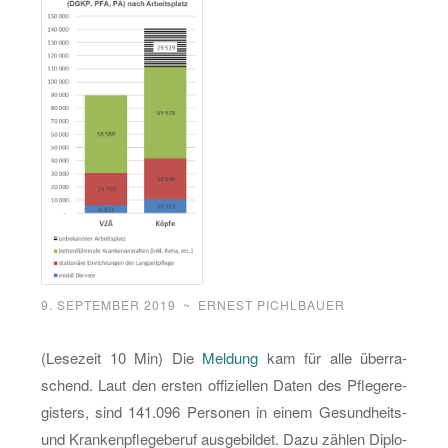
9. SEPTEMBER 2019
~
ERNEST PICHLBAUER
(Le­se­zeit 10 Min) Die
Mel­dung
kam für alle über­ra­
schend. Laut den ers­ten of­fi­zi­el­len Daten des Pfle­ge­re­
gis­ters, sind 141.096 Per­so­nen in einem Ge­sund­heits-
und Kran­ken­pfle­ge­be­ruf aus­ge­bil­det. Dazu zäh­len Di­plo­