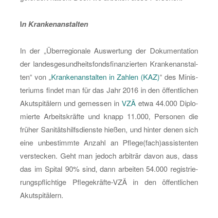
I
n Kran­ken­an­stal­ten
In der „Über­re­gio­na­le Aus­wer­tung der Do­ku­men­ta­ti­on
der lan­des­ge­sund­heits­fonds­fi­nan­zier­t­en Kran­ken­an­stal­
ten“ von „
Kran­ken­an­stal­ten in Zah­len (KAZ)
“ des Mi­nis­
te­ri­ums fin­det man für das Jahr 2016 in den öf­fent­li­chen
Akut­spi­tä­lern und ge­mes­sen in
VZÄ
etwa 44.000 Di­plo­
mier­te Ar­beits­kräf­te und knapp 11.000, Per­so­nen die
frü­her Sa­ni­täts­hilfs­diens­te hie­ßen, und hin­ter denen sich
eine un­be­stimm­te An­zahl an Pfle­ge(fach)as­sis­ten­ten
ver­ste­cken. Geht man je­doch ar­bi­trär davon aus, dass
das im Spi­tal 90% sind, dann ar­bei­ten 54.000 re­gis­trie­
rungs­pflich­ti­ge Pfle­ge­kräf­te-VZÄ in den öf­fent­li­chen
Akut­spi­tä­lern.