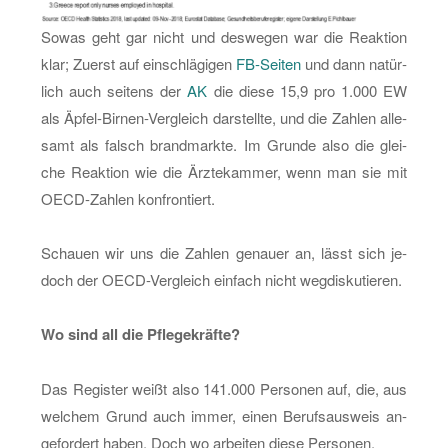
Sowas geht gar nicht und des­we­gen war die Re­ak­ti­on
klar; Zu­erst auf ein­schlä­gi­gen
FB-Sei­ten
und dann na­tür­
lich auch sei­tens der
AK
die diese 15,9 pro 1.000 EW
als Äp­fel-Bir­nen-Ver­gleich dar­stell­te, und die Zah­len al­le­
samt als falsch brand­mark­te. Im Grun­de also die glei­
che Re­ak­ti­on wie die Ärz­te­kam­mer, wenn man sie mit
OECD-Zah­len kon­fron­tiert.
Schau­en wir uns die Zah­len ge­nau­er an, lässt sich je­
doch der OECD-Ver­gleich ein­fach nicht weg­dis­ku­tie­ren.
Wo sind all die Pfle­ge­kräf­te?
Das Re­gis­ter weißt also 141.000 Per­so­nen auf, die, aus
wel­chem Grund auch immer, einen Be­rufs­aus­weis an­
ge­for­dert haben. Doch wo ar­bei­ten diese Per­so­nen.