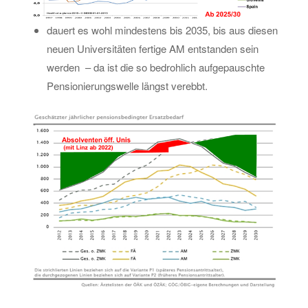
dau­ert es wohl min­des­tens bis 2035, bis aus die­sen
neuen Uni­ver­si­tä­ten fer­ti­ge AM ent­stan­den sein
wer­den – da ist die so be­droh­lich auf­ge­pausch­te
Pen­sio­nie­rungs­wel­le längst ver­ebbt.