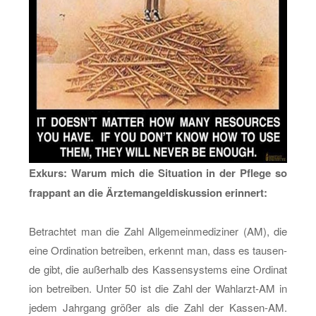
Ex­kurs: Warum mich die Si­tua­ti­on in der Pfle­ge so
frap­pant an die Ärz­te­man­gel­dis­kus­si­on er­in­nert:
Be­trach­tet man die Zahl All­ge­mein­me­di­zi­ner (AM), die
eine Or­di­na­ti­on be­trei­ben, er­kennt man, dass es tau­sen­
de gibt, die au­ßer­halb des Kas­sen­sys­tems eine Or­di­na­t
i­on be­trei­ben. Unter 50 ist die Zahl der Wahl­arzt-AM in
jedem Jahr­gang grö­ßer als die Zahl der Kas­sen-AM.