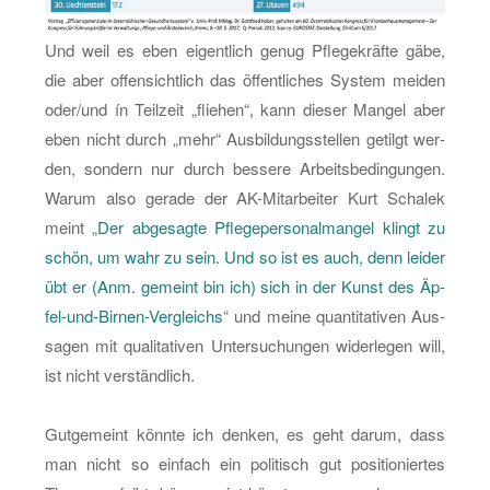
Und weil es eben ei­gent­lich genug Pfle­ge­kräf­te gäbe,
die aber of­fen­sicht­lich das öf­fent­li­ches Sys­tem mei­den
oder/und ín Teil­zeit „flie­hen“, kann die­ser Man­gel aber
eben nicht durch „mehr“ Aus­bil­dungs­stel­len ge­tilgt wer­
den, son­dern nur durch bes­se­re Ar­beits­be­din­gun­gen.
Warum also ge­ra­de der AK-Mit­ar­bei­ter Kurt Scha­lek
meint „
Der ab­ge­sag­te Pfle­ge­per­so­nal­man­gel klingt zu
schön, um wahr zu sein. Und so ist es auch, denn lei­der
übt er (Anm. ge­meint bin ich) sich in der Kunst des Äp­
fel-und-Bir­nen-Ver­gleichs
“ und meine quan­ti­ta­ti­ven Aus­
sa­gen mit qua­li­ta­ti­ven Un­ter­su­chun­gen wi­der­le­gen will,
ist nicht ver­ständ­lich.
Gut­ge­meint könn­te ich den­ken, es geht darum, dass
man nicht so ein­fach ein po­li­tisch gut po­si­tio­nier­tes