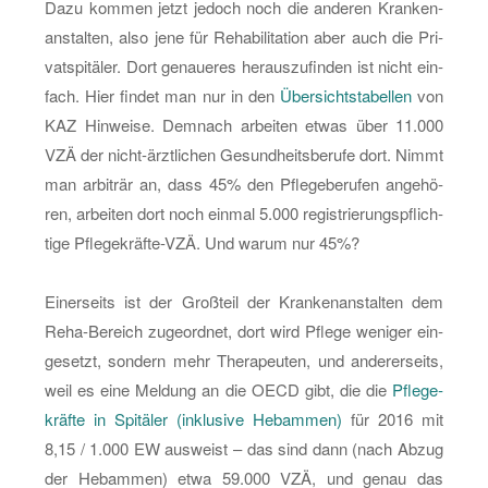
Dazu kom­men jetzt je­doch noch die an­de­ren Kran­ken­
an­stal­ten, also jene für Re­ha­bi­li­ta­ti­on aber auch die Pri­
vat­spi­tä­ler. Dort ge­naue­res her­aus­zu­fin­den ist nicht ein­
fach. Hier fin­det man nur in den
Über­sichts­ta­bel­len
von
KAZ Hin­wei­se. Dem­nach ar­bei­ten etwas über 11.000
VZÄ der nicht-ärzt­li­chen Ge­sund­heits­be­ru­fe dort. Nimmt
man ar­bi­trär an, dass 45% den Pfle­ge­be­ru­fen an­ge­hö­
ren, ar­bei­ten dort noch ein­mal 5.000 re­gis­trie­rungs­pflich­
ti­ge Pfle­ge­kräf­te-VZÄ. Und warum nur 45%?
Ei­ner­seits ist der Groß­teil der Kran­ken­an­stal­ten dem
Re­ha-Be­reich zu­ge­ord­net, dort wird Pfle­ge we­ni­ger ein­
ge­setzt, son­dern mehr The­ra­peu­ten, und an­de­rer­seits,
weil es eine Mel­dung an die OECD gibt, die die
Pfle­ge­
kräf­te in Spi­tä­ler (in­klu­si­ve Heb­am­men)
für 2016 mit
8,15 / 1.000 EW aus­weist – das sind dann (nach Abzug
der Heb­am­men) etwa 59.000 VZÄ, und genau das