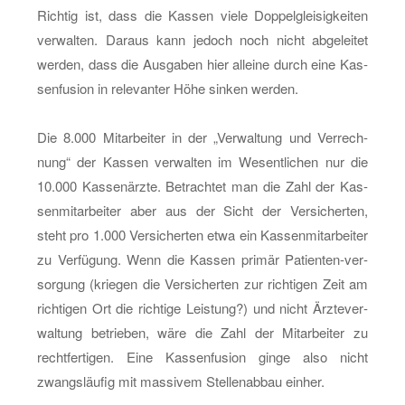
Rich­tig ist, dass die Kas­sen viele Dop­pel­glei­sig­kei­ten
ver­wal­ten. Dar­aus kann je­doch noch nicht ab­ge­lei­tet
wer­den, dass die Aus­ga­ben hier al­lei­ne durch eine Kas­
sen­fu­si­on in re­le­van­ter Höhe sin­ken wer­den.
Die 8.000 Mit­ar­bei­ter in der „Ver­wal­tung und Ver­rech­
nung“ der Kas­sen ver­wal­ten im We­sent­li­chen nur die
10.000 Kas­sen­ärz­te. Be­trach­tet man die Zahl der Kas­
sen­mit­ar­bei­ter aber aus der Sicht der Ver­si­cher­ten,
steht pro 1.000 Ver­si­cher­ten etwa ein Kas­sen­mit­ar­bei­ter
zu Ver­fü­gung. Wenn die Kas­sen pri­mär Pa­ti­en­ten-ver­
sor­gung (krie­gen die Ver­si­cher­ten zur rich­ti­gen Zeit am
rich­ti­gen Ort die rich­ti­ge Leis­tung?) und nicht Ärz­te­ver­
wal­tung be­trie­ben, wäre die Zahl der Mit­ar­bei­ter zu
recht­fer­ti­gen. Eine Kas­sen­fu­si­on ginge also nicht
zwangs­läu­fig mit mas­si­vem Stel­len­ab­bau ein­her.