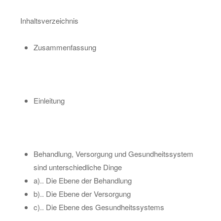
In­halts­ver­zeich­nis
Zu­sam­men­fas­sung
Ein­lei­tung
Be­hand­lung, Ver­sor­gung und Ge­sund­heits­sys­tem
sind un­ter­schied­li­che Dinge
a).. Die Ebene der Be­hand­lung
b).. Die Ebene der Ver­sor­gung
c).. Die Ebene des Ge­sund­heits­sys­tems