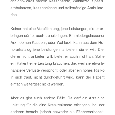
der ent­wi­ckelt haben: Kas­sen­ärz­te, Wahl­ärz­te, Spi­tals­
am­bu­lan­zen, kas­sen­ei­ge­ne und selb­stän­di­ge Am­bu­la­to­
ri­en.
Kei­ner hat eine Ver­pflich­tung, jene Leis­tun­gen, die er er­
brin­gen dürf­te, auch zu er­brin­gen. Ein nie­der­ge­las­se­ner
Arzt, ob nun Kas­sen-, oder Wahl­arzt, kann aus dem Ho­
no­rar­ka­ta­log jene Leis­tun­gen an­bie­ten, die er will. Die,
die er nicht an­bie­ten will, bie­tet er auch nicht an. Soll­te
ein Pa­ti­ent eine Leis­tung brau­chen, die, weil sie etwa fi­
nan­zi­el­le Ver­lus­te ver­spricht, oder aber ein hohes Ri­si­ko
in sich trägt, nicht durch­ge­führt wird, kann der Pa­ti­ent
ein­fach wei­ter­ge­schickt wer­den.
Aber es gibt auch an­de­re Fälle. Da darf ein Arzt eine
Leis­tung für die eine Kran­ken­kas­se er­brin­gen, bei der
an­de­ren be­steht je­doch ent­we­der ein Fä­cher­vor­be­halt,