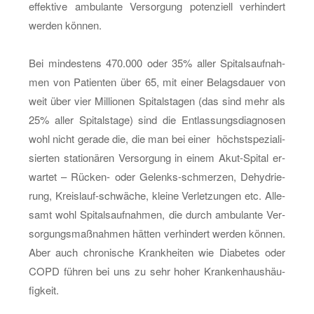
ef­fek­ti­ve am­bu­lan­te Ver­sor­gung po­ten­zi­ell ver­hin­dert
wer­den kön­nen.
Bei min­des­tens 470.000 oder 35% aller Spi­tals­auf­nah­
men von Pa­ti­en­ten über 65, mit einer Be­lags­dau­er von
weit über vier Mil­lio­nen Spi­tals­ta­gen (das sind mehr als
25% aller Spi­tals­ta­ge) sind die Ent­las­sungs­dia­gno­sen
wohl nicht ge­ra­de die, die man bei einer höchst­spe­zia­li­
sier­ten sta­tio­nä­ren Ver­sor­gung in einem Akut-Spi­tal er­
war­tet – Rü­cken- oder Ge­lenks-schmer­zen, De­hy­drie­
rung, Kreis­lauf-schwä­che, klei­ne Ver­let­zun­gen etc. Al­le­
samt wohl Spi­tals­auf­nah­men, die durch am­bu­lan­te Ver­
sor­gungs­maß­nah­men hät­ten ver­hin­dert wer­den kön­nen.
Aber auch chro­ni­sche Krank­hei­ten wie Dia­be­tes oder
COPD füh­ren bei uns zu sehr hoher Kran­ken­haus­häu­
fig­keit.