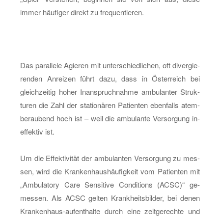
immer häu­fi­ger di­rekt zu fre­quen­tie­ren.
Das par­al­le­le Agie­ren mit un­ter­schied­li­chen, oft di­ver­gie­
ren­den An­rei­zen führt dazu, dass in Ös­ter­reich bei
gleich­zei­tig hoher In­an­spruch­nah­me am­bu­lan­ter Struk­
tu­ren die Zahl der sta­tio­nä­ren Pa­ti­en­ten eben­falls atem­
be­rau­bend hoch ist – weil die am­bu­lan­te Ver­sor­gung in­
ef­fek­tiv ist.
Um die Ef­fek­ti­vi­tät der am­bu­lan­ten Ver­sor­gung zu mes­
sen, wird die Kran­ken­haus­häu­fig­keit vom Pa­ti­en­ten mit
„Am­bu­la­to­ry Care Sen­si­ti­ve Con­di­ti­ons (ACSC)“ ge­
mes­sen. Als ACSC gel­ten Krank­heits­bil­der, bei denen
Kran­ken­haus-auf­ent­hal­te durch eine zeit­ge­rech­te und