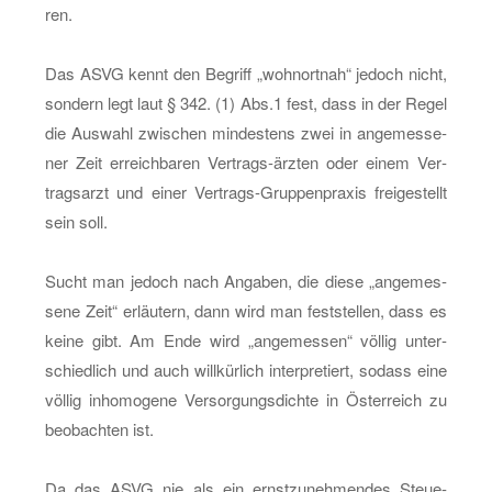
ren.
Das ASVG kennt den Be­griff „wohn­ort­nah“ je­doch nicht,
son­dern legt laut § 342. (1) Abs.1 fest, dass in der Regel
die Aus­wahl zwi­schen min­des­tens zwei in an­ge­mes­se­
ner Zeit er­reich­ba­ren Ver­trags-ärz­ten oder einem Ver­
trags­arzt und einer Ver­trags-Grup­pen­pra­xis frei­ge­stellt
sein soll.
Sucht man je­doch nach An­ga­ben, die diese „an­ge­mes­
se­ne Zeit“ er­läu­tern, dann wird man fest­stel­len, dass es
keine gibt. Am Ende wird „an­ge­mes­sen“ völ­lig un­ter­
schied­lich und auch will­kür­lich in­ter­pre­tiert, so­dass eine
völ­lig in­ho­mo­ge­ne Ver­sor­gungs­dich­te in Ös­ter­reich zu
be­ob­ach­ten ist.
Da das ASVG nie als ein ernst­zu­neh­men­des Steue­