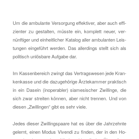
Um die am­bu­lan­te Ver­sor­gung ef­fek­ti­ver, aber auch ef­fi­
zi­en­ter zu ge­stal­ten, müss­te ein, kom­plett neuer, ver­
nünf­ti­ger und ein­heit­li­cher Ka­ta­log aller am­bu­lan­ten Leis­
tun­gen ein­ge­führt wer­den. Das al­ler­dings stellt sich als
po­li­tisch un­lös­ba­re Auf­ga­be dar.
Im Kas­sen­be­reich zwingt das Ver­trags­we­sen jede Kran­
ken­kas­se und die da­zu­ge­hö­ri­ge Ärz­te­kam­mer prak­tisch
in ein Da­sein (in­ope­ra­bler) sia­me­si­scher Zwil­lin­ge, die
sich zwar strei­ten kön­nen, aber nicht tren­nen. Und von
die­sen „Zwil­lin­gen“ gibt es sehr viele.
Jedes die­ser Zwil­lings­paa­re hat es über die Jahr­zehn­te
ge­lernt, einen Modus Vi­ven­di zu fin­den, der in den Ho­