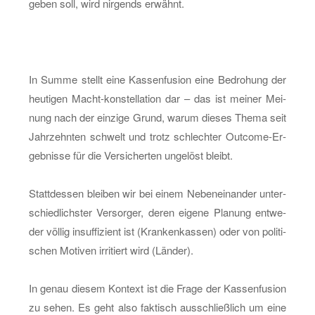
geben soll, wird nir­gends er­wähnt.
In Summe stellt eine Kas­sen­fu­si­on eine Be­dro­hung der
heu­ti­gen Macht-kon­stel­la­ti­on dar – das ist mei­ner Mei­
nung nach der ein­zi­ge Grund, warum die­ses Thema seit
Jahr­zehn­ten schwelt und trotz schlech­ter Out­co­me-Er­
geb­nis­se für die Ver­si­cher­ten un­ge­löst bleibt.
Statt­des­sen blei­ben wir bei einem Ne­ben­ein­an­der un­ter­
schied­lichs­ter Ver­sor­ger, deren ei­ge­ne Pla­nung ent­we­
der völ­lig in­suf­fi­zi­ent ist (Kran­ken­kas­sen) oder von po­li­ti­
schen Mo­ti­ven ir­ri­tiert wird (Län­der).
In genau die­sem Kon­text ist die Frage der Kas­sen­fu­si­on
zu sehen. Es geht also fak­tisch aus­schließ­lich um eine