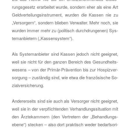
rungs­ge­setz er­ar­bei­tet wurde, son­dern eher als eine Art
Geld­ver­tei­lungs­in­stru­ment, wur­den die Kas­sen nie zu
„Ver­sor­gern“, son­dern blie­ben Ver­wal­ter. Mehr noch, sie
wur­den immer mehr zu (po­li­tisch durch­drun­ge­nen) Sys­
tem­an­bie­tern („Kas­sen­sys­tem“).
Als Sys­tem­an­bie­ter sind Kas­sen je­doch nicht ge­eig­net,
weil sie nicht für den gan­zen Be­reich des Ge­sund­heits­
we­sens – von der Pri­mär-Prä­ven­ti­on bis zur Hos­piz­ver­
sor­gung – zu­stän­dig sind, wie etwa die fran­zö­si­sche So­
zi­al­ver­si­che­rung.
An­de­rer­seits sind sie auch als Ver­sor­ger nicht ge­eig­net,
weil sie in der ver­pflich­ten­den Ver­hand­lungs­si­tua­ti­on mit
den Ärz­te­kam­mern (den Ver­tre­tern der „Be­hand­lungs­
ebe­ne“) ste­cken – also dort prak­tisch weder be­darfs­ori­