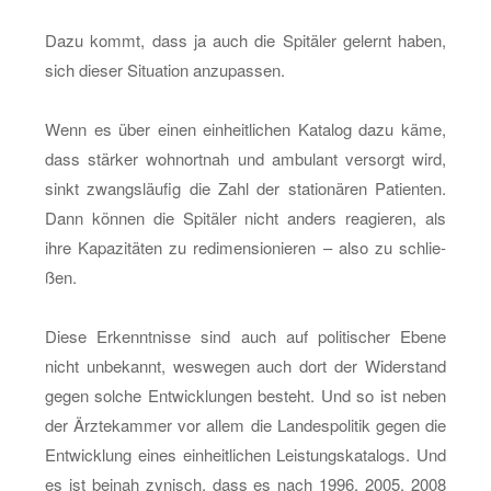
Dazu kommt, dass ja auch die Spi­tä­ler ge­lernt haben,
sich die­ser Si­tua­ti­on an­zu­pas­sen.
Wenn es über einen ein­heit­li­chen Ka­ta­log dazu käme,
dass stär­ker wohn­ort­nah und am­bu­lant ver­sorgt wird,
sinkt zwangs­läu­fig die Zahl der sta­tio­nä­ren Pa­ti­en­ten.
Dann kön­nen die Spi­tä­ler nicht an­ders re­agie­ren, als
ihre Ka­pa­zi­tä­ten zu re­di­men­sio­nie­ren – also zu schlie­
ßen.
Diese Er­kennt­nis­se sind auch auf po­li­ti­scher Ebene
nicht un­be­kannt, wes­we­gen auch dort der Wi­der­stand
gegen sol­che Ent­wick­lun­gen be­steht. Und so ist neben
der Ärz­te­kam­mer vor allem die Lan­des­po­li­tik gegen die
Ent­wick­lung eines ein­heit­li­chen Leis­tungs­ka­ta­logs. Und
es ist bei­nah zy­nisch, dass es nach 1996, 2005, 2008