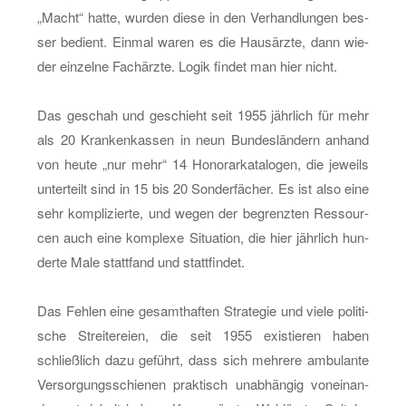
„Macht“ hatte, wur­den diese in den Ver­hand­lun­gen bes­
ser be­dient. Ein­mal waren es die Haus­ärz­te, dann wie­
der ein­zel­ne Fach­ärz­te. Logik fin­det man hier nicht.
Das ge­schah und ge­schieht seit 1955 jähr­lich für mehr
als 20 Kran­ken­kas­sen in neun Bun­des­län­dern an­hand
von heute „nur mehr“ 14 Ho­no­rar­ka­ta­lo­gen, die je­weils
un­ter­teilt sind in 15 bis 20 Son­der­fä­cher. Es ist also eine
sehr kom­pli­zier­te, und wegen der be­grenz­ten Res­sour­
cen auch eine kom­ple­xe Si­tua­ti­on, die hier jähr­lich hun­
der­te Male statt­fand und statt­fin­det.
Das Feh­len eine ge­samt­haf­ten Stra­te­gie und viele po­li­ti­
sche Strei­te­rei­en, die seit 1955 exis­tie­ren haben
schließ­lich dazu ge­führt, dass sich meh­re­re am­bu­lan­te
Ver­sor­gungs­schie­nen prak­tisch un­ab­hän­gig von­ein­an­