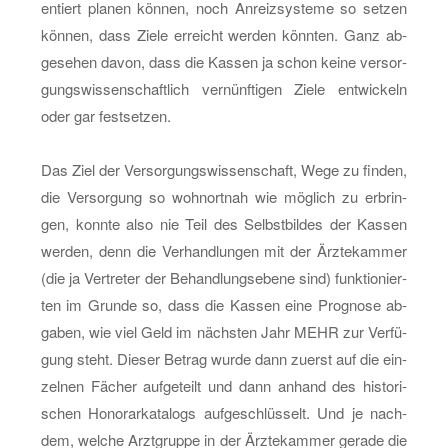
en­tiert pla­nen kön­nen, noch An­reiz­sys­te­me so set­zen
kön­nen, dass Ziele er­reicht wer­den könn­ten. Ganz ab­
ge­se­hen davon, dass die Kas­sen ja schon keine ver­sor­
gungs­wis­sen­schaft­lich ver­nünf­ti­gen Ziele ent­wi­ckeln
oder gar fest­set­zen.
Das Ziel der Ver­sor­gungs­wis­sen­schaft, Wege zu fin­den,
die Ver­sor­gung so wohn­ort­nah wie mög­lich zu er­brin­
gen, konn­te also nie Teil des Selbst­bil­des der Kas­sen
wer­den, denn die Ver­hand­lun­gen mit der Ärz­te­kam­mer
(die ja Ver­tre­ter der Be­hand­lungs­ebe­ne sind) funk­tio­nier­
ten im Grun­de so, dass die Kas­sen eine Pro­gno­se ab­
ga­ben, wie viel Geld im nächs­ten Jahr MEHR zur Ver­fü­
gung steht. Die­ser Be­trag wurde dann zu­erst auf die ein­
zel­nen Fä­cher auf­ge­teilt und dann an­hand des his­to­ri­
schen Ho­no­rar­ka­ta­logs auf­ge­schlüs­selt. Und je nach­
dem, wel­che Arzt­grup­pe in der Ärz­te­kam­mer ge­ra­de die