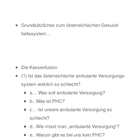
Grund­sätz­li­ches zum ös­ter­rei­chi­schen Ge­sund­
heits­sys­tem…
Die Kas­sen­fu­si­on
(1) Ist das ös­ter­rei­chi­sche am­bu­lan­te Ver­sor­gungs­
sys­tem wirk­lich so schlecht?
a… Was soll am­bu­lan­te Ver­sor­gung?
b.. Was ist PHC?
c… Ist un­se­re am­bu­lan­te Ver­sor­gung so
schlecht?
d.. Wie misst man „am­bu­lan­te Ver­sor­gung“?
e.. Warum gibt es bei uns kein PHC?