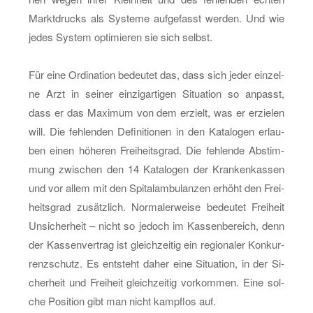
Markt­drucks als Sys­te­me auf­ge­fasst wer­den. Und wie
jedes Sys­tem op­ti­mie­ren sie sich selbst.
Für eine Or­di­na­ti­on be­deu­tet das, dass sich jeder ein­zel­
ne Arzt in sei­ner ein­zig­ar­ti­gen Si­tua­ti­on so an­passt,
dass er das Ma­xi­mum von dem er­zielt, was er er­zie­len
will. Die feh­len­den De­fi­ni­tio­nen in den Ka­ta­lo­gen er­lau­
ben einen hö­he­ren Frei­heits­grad. Die feh­len­de Ab­stim­
mung zwi­schen den 14 Ka­ta­lo­gen der Kran­ken­kas­sen
und vor allem mit den Spi­tal­am­bu­lan­zen er­höht den Frei­
heits­grad zu­sätz­lich. Nor­ma­ler­wei­se be­deu­tet Frei­heit
Un­si­cher­heit – nicht so je­doch im Kas­sen­be­reich, denn
der Kas­sen­ver­trag ist gleich­zei­tig ein re­gio­na­ler Kon­kur­
renz­schutz. Es ent­steht daher eine Si­tua­ti­on, in der Si­
cher­heit und Frei­heit gleich­zei­tig vor­kom­men. Eine sol­
che Po­si­ti­on gibt man nicht kampf­los auf.