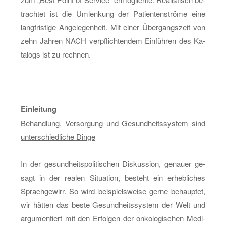
trach­tet ist die Um­len­kung der Pa­ti­en­ten­strö­me eine
lang­fris­ti­ge An­ge­le­gen­heit. Mit einer Über­gangs­zeit von
zehn Jah­ren NACH ver­pflich­ten­dem Ein­füh­ren des Ka­
ta­logs ist zu rech­nen.
Ein­lei­tung
Be­hand­lung, Ver­sor­gung und Ge­sund­heits­sys­tem sind
un­ter­schied­li­che Dinge
In der ge­sund­heits­po­li­ti­schen Dis­kus­si­on, ge­nau­er ge­
sagt in der rea­len Si­tua­ti­on, be­steht ein er­heb­li­ches
Sprach­ge­wirr. So wird bei­spiels­wei­se gerne be­haup­tet,
wir hät­ten das beste Ge­sund­heits­sys­tem der Welt und
ar­gu­men­tiert mit den Er­fol­gen der on­ko­lo­gi­schen Me­di­