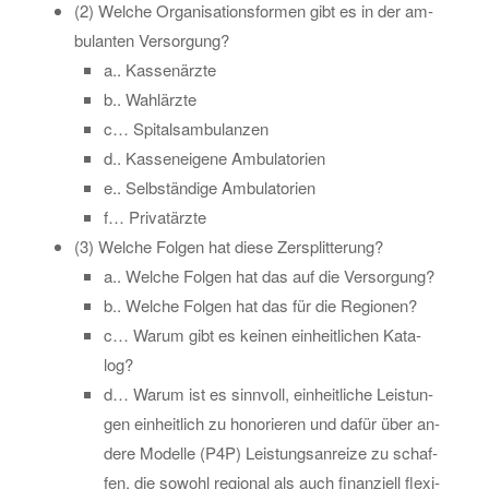
(2) Wel­che Or­ga­ni­sa­ti­ons­for­men gibt es in der am­
bu­lan­ten Ver­sor­gung?
a.. Kas­sen­ärz­te
b.. Wahl­ärz­te
c… Spi­tals­am­bu­lan­zen
d.. Kas­sen­ei­ge­ne Am­bu­la­to­ri­en
e.. Selb­stän­di­ge Am­bu­la­to­ri­en
f… Pri­vat­ärz­te
(3) Wel­che Fol­gen hat diese Zer­split­te­rung?
a.. Wel­che Fol­gen hat das auf die Ver­sor­gung?
b.. Wel­che Fol­gen hat das für die Re­gio­nen?
c… Warum gibt es kei­nen ein­heit­li­chen Ka­ta­
log?
d… Warum ist es sinn­voll, ein­heit­li­che Leis­tun­
gen ein­heit­lich zu ho­no­rie­ren und dafür über an­
de­re Mo­del­le (P4P) Leis­tungs­an­rei­ze zu schaf­
fen, die so­wohl re­gio­nal als auch fi­nan­zi­ell fle­xi­