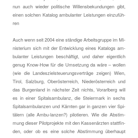
nun auch wie­der po­li­ti­sche Wil­lens­be­kun­dun­gen gibt,
einen sol­chen Ka­ta­log am­bu­lan­ter Leis­tun­gen ein­zu­füh­
ren
Auch wenn seit 2004 eine stän­di­ge Ar­beits­grup­pe im Mi­
nis­te­ri­um sich mit der Ent­wick­lung eines Ka­ta­logs am­
bu­lan­ter Leis­tun­gen be­schäf­tigt, und daher ei­gent­lich
genug Know-How für die Um­set­zung da wäre – wol­len
(wie die Lan­des­ziel­steue­rungs­ver­trä­ge zei­gen) Wien,
Tirol, Salz­burg, Ober­ös­ter­reich, Nie­der­ös­ter­reich und
das Bur­gen­land in nächs­ter Zeit nichts, Vor­arl­berg will
es in einer Spi­tals­am­bu­lanz, die Stei­er­mark in sechs
Spi­tals­am­bu­lan­zen und Kärn­ten gar in gan­zen vier Spi­
tä­lern (alle Am­bu-lan­zen?) pi­lo­tie­ren. Wie die Ab­stim­
mung die­ser Pi­lot­pro­jek­te mit den Kas­sen­ärz­ten statt­fin­
den, oder ob es eine sol­che Ab­stim­mung über­haupt