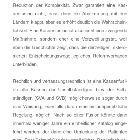
Re­duk­ti­on der Kom­ple­xi­tät. Zwar ga­ran­tiert eine Kas­
sen­fu­si­on nicht, dass dann die Ab­stim­mung mit den
Län­dern klappt, aber es er­höht deut­lich die Wahr­schein­
lich­keit. Eine Kas­sen­fu­si­on ist also nicht eine zwin­gen­de
Maß­nah­me, son­dern eher eine Ver­zweif­lungs­tat, weil
eben die Ge­schich­te zeigt, dass die der­zei­ti­gen, skle­ro­
sier­ten Ent­schei­dungs­we­ge jeg­li­ches Re­form­vor­ha­ben
un­ter­bin­den.
Recht­lich und ver­fas­sungs­recht­lich ist eine Kas­sen­fu­si­
on aller Kas­sen der Un­selb­stän­di­gen, bzw. der Selb­
stän­di­gen (SVA und SVB) mög­li­cher­wei­se sogar durch
eine Wei­sung, je­den­falls durch eine ein­fach­ge­setz­li­che
Re­ge­lung mög­lich. Nach so einer Fu­si­on könn­te dann
in­ner­halb we­ni­ger Jahre ein ein­heit­li­cher Ka­ta­log ein­ge­
führt wer­den, der dann eine Um­len­kung der Pa­ti­en­ten
zum „Best Point of Ser­vice“ er­mög­lich­te. Rea­lis­tisch be­