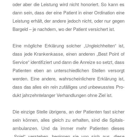
oder aber die Leis­tung wird nicht ho­no­riert. So kann es
dann sein, dass der eine Pa­ti­ent in einer Or­di­na­ti­on eine
Leis­tung er­hält, der an­de­re je­doch nicht, oder nur gegen
Bar­geld – je nach­dem, wo der Pa­ti­ent ver­si­chert ist.
Eine mög­li­che Er­klä­rung sol­cher „Un­gleich­hei­ten“ ist,
dass jede Kran­ken­kas­se, einen an­de­ren „Best Point of
Ser­vice“ iden­ti­fi­ziert und dann die An­rei­ze so setzt, dass
Pa­ti­en­ten eben an un­ter­schied­li­chen Stel­len ver­sorgt
wer­den. Eine an­de­re, wahr­schein­li­che­re Er­klä­rung ist,
dass das alles ein rein zu­fäl­li­ges und un­be­wuss­tes Pro­
dukt jahr­zehn­te­lan­ger Ver­hand­lun­gen ohne Ziel ist.
Die ein­zi­ge Stel­le üb­ri­gens, an der Pa­ti­en­ten fast si­cher
sein kön­nen, alles gleich zu er­hal­ten, sind die Spi­tals­
am­bu­lan­zen. Und da immer mehr Pa­ti­en­ten die­ses
„Spiel“ ver­ste­hen, be­gin­nen sie von sich aus, diese