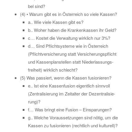
bel sind?
(4) • Warum gibt es in Ös­ter­reich so viele Kas­sen?
a.. Wie viele Kas­sen gibt es?
b.. Woher haben die Kran­ken­kas­sen ihr Geld?
c… Kos­tet die Ver­wal­tung wirk­lich nur 3%?
d… Sind Pflicht­sys­te­me wie in Ös­ter­reich
(Pflicht­ver­si­che­rung statt Ver­si­che­rungs­pflicht
und Kas­sen­plan­stel­len statt Nie­der­las­sungs-
frei­heit) wirk­lich schlecht?
(5) Was pas­siert, wenn die Kas­sen fu­sio­nie­ren?
e.. Ist eine Kas­sen­fu­si­on ei­gent­lich sinn­voll
(Zen­tra­li­sie­rung im Zeit­al­ter der De­zen­tra­li­sie­
rung)?
f… Was bringt eine Fu­si­on – Ein­spa­run­gen?
g.. Wel­che Vor­aus­set­zun­gen sind nötig, um die
Kas­sen zu fu­sio­nie­ren (recht­lich und kul­tu­rell)?