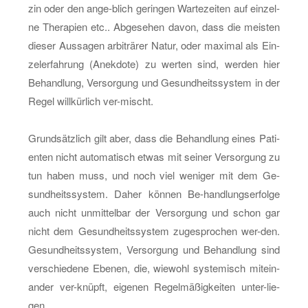
zin oder den an­ge-blich ge­rin­gen War­te­zei­ten auf ein­zel­
ne The­ra­pi­en etc.. Ab­ge­se­hen davon, dass die meis­ten
die­ser Aus­sa­gen ar­bi­trä­rer Natur, oder ma­xi­mal als Ein­
zel­erfah­rung (An­ek­do­te) zu wer­ten sind, wer­den hier
Be­hand­lung, Ver­sor­gung und Ge­sund­heits­sys­tem in der
Regel will­kür­lich ver-mischt.
Grund­sätz­lich gilt aber, dass die Be­hand­lung eines Pa­ti­
en­ten nicht au­to­ma­tisch etwas mit sei­ner Ver­sor­gung zu
tun haben muss, und noch viel we­ni­ger mit dem Ge­
sund­heits­sys­tem. Daher kön­nen Be-hand­lungs­er­fol­ge
auch nicht un­mit­tel­bar der Ver­sor­gung und schon gar
nicht dem Ge­sund­heits­sys­tem zu­ge­spro­chen wer-den.
Ge­sund­heits­sys­tem, Ver­sor­gung und Be­hand­lung sind
ver­schie­de­ne Ebe­nen, die, wie­wohl sys­te­misch mit­ein­
an­der ver-knüpft, ei­ge­nen Re­gel­mä­ßig­kei­ten un­ter-lie­
gen.