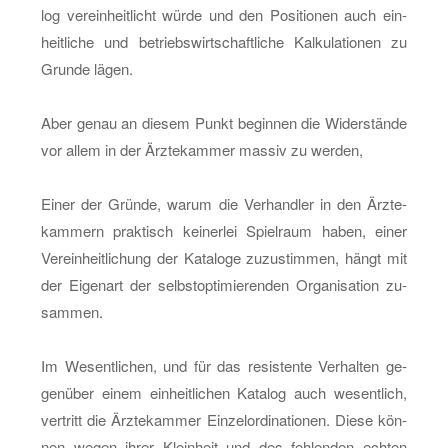
log ver­ein­heit­licht würde und den Po­si­tio­nen auch ein­
heit­li­che und be­triebs­wirt­schaft­li­che Kal­ku­la­tio­nen zu
Grun­de lägen.
Aber genau an die­sem Punkt be­gin­nen die Wi­der­stän­de
vor allem in der Ärz­te­kam­mer mas­siv zu wer­den,
Einer der Grün­de, warum die Ver­hand­ler in den Ärz­te­
kam­mern prak­tisch kei­ner­lei Spiel­raum haben, einer
Ver­ein­heit­li­chung der Ka­ta­lo­ge zu­zu­stim­men, hängt mit
der Ei­gen­art der selbst­op­ti­mie­ren­den Or­ga­ni­sa­ti­on zu­
sam­men.
Im We­sent­li­chen, und für das re­sis­ten­te Ver­hal­ten ge­
gen­über einem ein­heit­li­chen Ka­ta­log auch we­sent­lich,
ver­tritt die Ärz­te­kam­mer Ein­zel­or­di­na­tio­nen. Diese kön­
nen wegen ihrer Klein­heit und des feh­len­den ech­ten