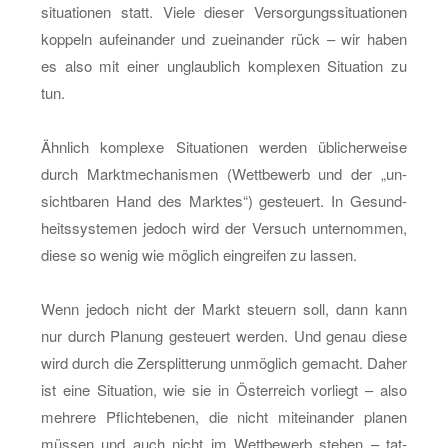
si­tua­tio­nen statt. Viele die­ser Ver­sor­gungs­si­tua­tio­nen
kop­peln auf­ein­an­der und zu­ein­an­der rück – wir haben
es also mit einer un­glaub­lich kom­ple­xen Si­tua­ti­on zu
tun.
Ähn­lich kom­ple­xe Si­tua­tio­nen wer­den üb­li­cher­wei­se
durch Markt­me­cha­nis­men (Wett­be­werb und der „un­
sicht­ba­ren Hand des Mark­tes“) ge­steu­ert. In Ge­sund­
heits­sys­te­men je­doch wird der Ver­such un­ter­nom­men,
diese so wenig wie mög­lich ein­grei­fen zu las­sen.
Wenn je­doch nicht der Markt steu­ern soll, dann kann
nur durch Pla­nung ge­steu­ert wer­den. Und genau diese
wird durch die Zer­split­te­rung un­mög­lich ge­macht. Daher
ist eine Si­tua­ti­on, wie sie in Ös­ter­reich vor­liegt – also
meh­re­re Pflicht­ebe­nen, die nicht mit­ein­an­der pla­nen
müs­sen und auch nicht im Wett­be­werb ste­hen – tat­