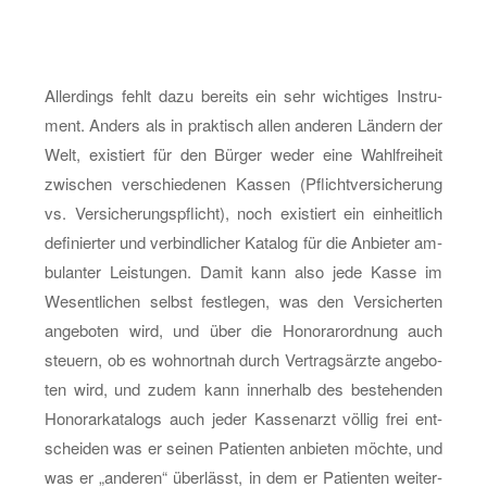
Al­ler­dings fehlt dazu be­reits ein sehr wich­ti­ges In­stru­
ment. An­ders als in prak­tisch allen an­de­ren Län­dern der
Welt, exis­tiert für den Bür­ger weder eine Wahl­frei­heit
zwi­schen ver­schie­de­nen Kas­sen (Pflicht­ver­si­che­rung
vs. Ver­si­che­rungs­pflicht), noch exis­tiert ein ein­heit­lich
de­fi­nier­ter und ver­bind­li­cher Ka­ta­log für die An­bie­ter am­
bu­lan­ter Leis­tun­gen. Damit kann also jede Kasse im
We­sent­li­chen selbst fest­le­gen, was den Ver­si­cher­ten
an­ge­bo­ten wird, und über die Ho­no­rar­ord­nung auch
steu­ern, ob es wohn­ort­nah durch Ver­trags­ärz­te an­ge­bo­
ten wird, und zudem kann in­ner­halb des be­ste­hen­den
Ho­no­rar­ka­ta­logs auch jeder Kas­sen­arzt völ­lig frei ent­
schei­den was er sei­nen Pa­ti­en­ten an­bie­ten möch­te, und
was er „an­de­ren“ über­lässt, in dem er Pa­ti­en­ten wei­ter­