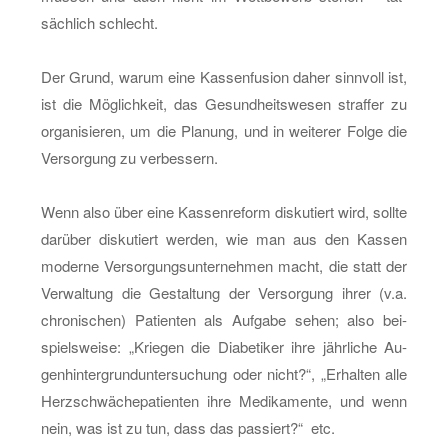
säch­lich schlecht.
Der Grund, warum eine Kas­sen­fu­si­on daher sinn­voll ist,
ist die Mög­lich­keit, das Ge­sund­heits­we­sen straf­fer zu
or­ga­ni­sie­ren, um die Pla­nung, und in wei­te­rer Folge die
Ver­sor­gung zu ver­bes­sern.
Wenn also über eine Kas­sen­re­form dis­ku­tiert wird, soll­te
dar­über dis­ku­tiert wer­den, wie man aus den Kas­sen
mo­der­ne Ver­sor­gungs­un­ter­neh­men macht, die statt der
Ver­wal­tung die Ge­stal­tung der Ver­sor­gung ihrer (v.a.
chro­ni­schen) Pa­ti­en­ten als Auf­ga­be sehen; also bei­
spiels­wei­se: „Krie­gen die Dia­be­ti­ker ihre jähr­li­che Au­
gen­hin­ter­grund­un­ter­su­chung oder nicht?“, „Er­hal­ten alle
Herz­schwä­che­pa­ti­en­ten ihre Me­di­ka­men­te, und wenn
nein, was ist zu tun, dass das pas­siert?“ etc.