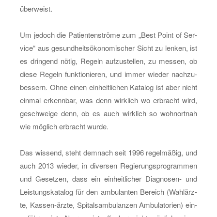
über­weist.
Um je­doch die Pa­ti­en­ten­strö­me zum „Best Point of Ser­
vice“ aus ge­sund­heits­öko­no­mi­scher Sicht zu len­ken, ist
es drin­gend nötig, Re­geln auf­zu­stel­len, zu mes­sen, ob
diese Re­geln funk­tio­nie­ren, und immer wie­der nach­zu­
bes­sern. Ohne einen ein­heit­li­chen Ka­ta­log ist aber nicht
ein­mal er­kenn­bar, was denn wirk­lich wo er­bracht wird,
ge­schwei­ge denn, ob es auch wirk­lich so wohn­ort­nah
wie mög­lich er­bracht wurde.
Das wis­send, steht dem­nach seit 1996 re­gel­mä­ßig, und
auch 2013 wie­der, in di­ver­sen Re­gie­rungs­pro­gram­men
und Ge­set­zen, dass ein ein­heit­li­cher Dia­gno­sen- und
Leis­tungs­ka­ta­log für den am­bu­lan­ten Be­reich (Wahl­ärz­
te, Kas­sen-ärz­te, Spi­tals­am­bu­lan­zen Am­bu­la­to­ri­en) ein­