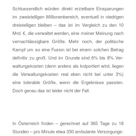
Schluss­end­lich wür­den di­rekt er­ziel­ba­re Ein­spa­run­gen
im zwei­stel­li­gen Mil­lio­nen­be­reich, even­tu­ell in nied­ri­gen
drei­stel­li­gen blei­ben – das ist im Ver­gleich zu den 10
Mrd. €, die ver­wal­tet wer­den, eine mei­ner Mei­nung nach
ver­nach­läs­sig­ba­re Größe. Mehr noch, der po­li­ti­sche
Kampf um so eine Fu­si­on ist bei einem sol­chen Be­trag
de­fi­ni­tiv zu groß. Und im Grun­de sind 6% bis 8% Ver­
wal­tungs­kos­ten (denn an­ders als kol­por­tiert wird, lie­gen
die Ver­wal­tungs­kos­ten real eben nicht bei unter 3%)
eine to­le­ra­ble Größe, wenn die Er­geb­nis­se pass­ten.
Doch genau das ist lei­der nicht der Fall.
In Ös­ter­reich fin­den – ge­rech­net auf 365 Tage zu 18
Stun­den – pro Mi­nu­te etwa 330 am­bu­lan­te Ver­sor­gungs­