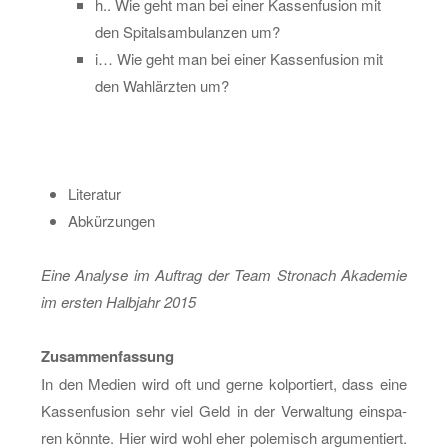
h.. Wie geht man bei einer Kas­sen­fu­si­on mit
den Spi­tals­am­bu­lan­zen um?
i… Wie geht man bei einer Kas­sen­fu­si­on mit
den Wahl­ärz­ten um?
Li­te­ra­tur
Ab­kür­zun­gen
Eine Ana­ly­se im Auf­trag der Team Stro­nach Aka­de­mie
im ers­ten Halb­jahr 2015
Zu­sam­men­fas­sung
In den Me­di­en wird oft und gerne kol­por­tiert, dass eine
Kas­sen­fu­si­on sehr viel Geld in der Ver­wal­tung ein­spa­
ren könn­te. Hier wird wohl eher po­le­misch ar­gu­men­tiert.