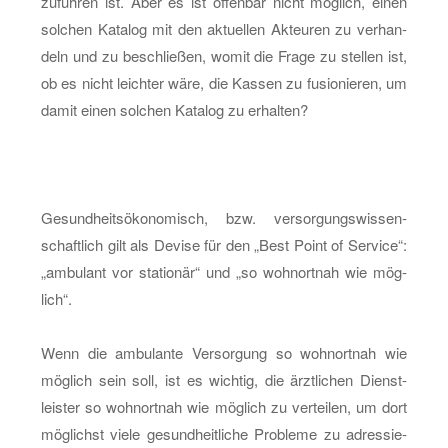
zu­füh­ren ist. Aber es ist of­fen­bar nicht mög­lich, einen
sol­chen Ka­ta­log mit den ak­tu­el­len Ak­teu­ren zu ver­han­
deln und zu be­schlie­ßen, womit die Frage zu stel­len ist,
ob es nicht leich­ter wäre, die Kas­sen zu fu­sio­nie­ren, um
damit einen sol­chen Ka­ta­log zu er­hal­ten?
Ge­sund­heits­öko­no­misch, bzw. ver­sor­gungs­wis­sen­
schaft­lich gilt als De­vi­se für den „Best Point of Ser­vice“:
„am­bu­lant vor sta­tio­när“ und „so wohn­ort­nah wie mög­
lich“.
Wenn die am­bu­lan­te Ver­sor­gung so wohn­ort­nah wie
mög­lich sein soll, ist es wich­tig, die ärzt­li­chen Dienst­
leis­ter so wohn­ort­nah wie mög­lich zu ver­tei­len, um dort
mög­lichst viele ge­sund­heit­li­che Pro­ble­me zu adres­sie­