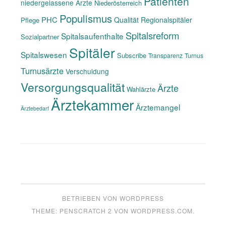
Patienten
niedergelassene Ärzte
Niederösterreich
Populismus
PHC
Qualität
Regionalspitäler
Pflege
Spitalsreform
Spitalsaufenthalte
Sozialpartner
Spitäler
Spitalswesen
Subscribe
Transparenz
Turnus
Turnusärzte
Verschuldung
Versorgungsqualität
Ärzte
Wahlärzte
Ärztekammer
Ärztemangel
Ärztebedarf
BETRIEBEN VON WORDPRESS
THEME: PENSCRATCH 2 VON
WORDPRESS.COM
.