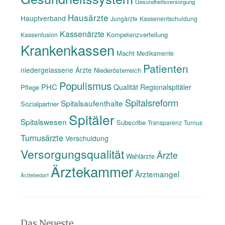
Gesundheitsversorgung
Hausärzte
Hauptverband
Jungärzte
Kassenentschuldung
Kassenärzte
Kompetenzverteilung
Kassenfusion
Krankenkassen
Macht
Medikamente
Patienten
niedergelassene Ärzte
Niederösterreich
Populismus
PHC
Qualität
Regionalspitäler
Pflege
Spitalsreform
Spitalsaufenthalte
Sozialpartner
Spitäler
Spitalswesen
Subscribe
Transparenz
Turnus
Turnusärzte
Verschuldung
Versorgungsqualität
Ärzte
Wahlärzte
Ärztekammer
Ärztemangel
Ärztebedarf
Das Neueste