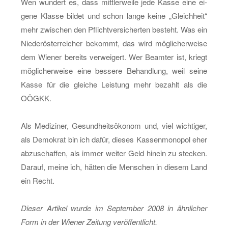
Wen wun­dert es, dass mitt­ler­wei­le jede Kasse eine ei­
ge­ne Klas­se bil­det und schon lange keine „Gleich­heit“
mehr zwi­schen den Pflicht­ver­si­cher­ten be­steht. Was ein
Nie­der­ös­ter­rei­cher be­kommt, das wird mög­li­cher­wei­se
dem Wie­ner be­reits ver­wei­gert. Wer Be­am­ter ist, kriegt
mög­li­cher­wei­se eine bes­se­re Be­hand­lung, weil seine
Kasse für die glei­che Leis­tung mehr be­zahlt als die
OÖGKK.
Als Me­di­zi­ner, Ge­sund­heits­öko­nom und, viel wich­ti­ger,
als De­mo­krat bin ich dafür, die­ses Kas­sen­mo­no­pol eher
ab­zu­schaf­fen, als immer wei­ter Geld hin­ein zu ste­cken.
Dar­auf, meine ich, hät­ten die Men­schen in die­sem Land
ein Recht.
Die­ser Ar­ti­kel wurde im Sep­tem­ber 2008 in ähn­li­cher
Form in der Wie­ner Zei­tung ver­öf­fent­licht.