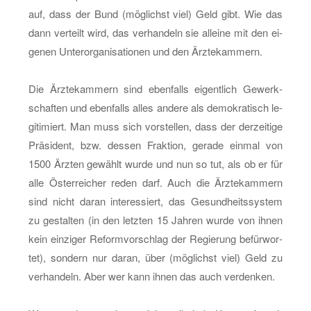
auf, dass der Bund (mög­lichst viel) Geld gibt. Wie das
dann ver­teilt wird, das ver­han­deln sie al­lei­ne mit den ei­
ge­nen Un­ter­or­ga­ni­sa­tio­nen und den Ärz­te­kam­mern.
Die Ärz­te­kam­mern sind eben­falls ei­gent­lich Ge­werk­
schaf­ten und eben­falls alles an­de­re als de­mo­kra­tisch le­
gi­ti­miert. Man muss sich vor­stel­len, dass der der­zei­ti­ge
Prä­si­dent, bzw. des­sen Frak­ti­on, ge­ra­de ein­mal von
1500 Ärz­ten ge­wählt wurde und nun so tut, als ob er für
alle Ös­ter­rei­cher reden darf. Auch die Ärz­te­kam­mern
sind nicht daran in­ter­es­siert, das Ge­sund­heits­sys­tem
zu ge­stal­ten (in den letz­ten 15 Jah­ren wurde von ihnen
kein ein­zi­ger Re­form­vor­schlag der Re­gie­rung be­für­wor­
tet), son­dern nur daran, über (mög­lichst viel) Geld zu
ver­han­deln. Aber wer kann ihnen das auch ver­den­ken.