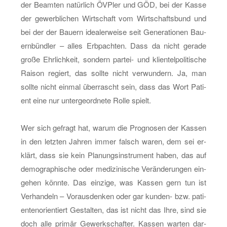
der Be­am­ten na­tür­lich ÖV­Pler und GÖD, bei der Kasse
der ge­werb­li­chen Wirt­schaft vom Wirt­schafts­bund und
bei der der Bau­ern idea­ler­wei­se seit Ge­ne­ra­tio­nen Bau­
ern­bünd­ler – alles Erb­pach­ten. Dass da nicht ge­ra­de
große Ehr­lich­keit, son­dern par­tei- und kli­en­tel­po­li­ti­sche
Rai­son re­giert, das soll­te nicht ver­wun­dern. Ja, man
soll­te nicht ein­mal über­rascht sein, dass das Wort Pa­ti­
ent eine nur un­ter­ge­ord­ne­te Rolle spielt.
Wer sich ge­fragt hat, warum die Pro­gno­sen der Kas­sen
in den letz­ten Jah­ren immer falsch waren, dem sei er­
klärt, dass sie kein Pla­nungs­in­stru­ment haben, das auf
de­mo­gra­phi­sche oder me­di­zi­ni­sche Ver­än­de­run­gen ein­
ge­hen könn­te. Das ein­zi­ge, was Kas­sen gern tun ist
Ver­han­deln – Vor­aus­den­ken oder gar kun­den- bzw. pa­ti­
en­ten­ori­en­tiert Ge­stal­ten, das ist nicht das Ihre, sind sie
doch alle pri­mär Ge­werk­schaf­ter. Kas­sen war­ten dar­