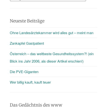
gibt
mehr
als
Neueste Beiträge
nur
Ohne Landesärztekammer wird alles gut – meint man
den
Blog
Zankapfel Gastpatient
…
Österreich – das weltbeste Gesundheitssystem?! (ein
Blick ins Jahr 2006, als dieser Artikel erschien!)
Die PVE-Giganten
Wer billig kauft, kauft teuer
Das Gedächtnis des www