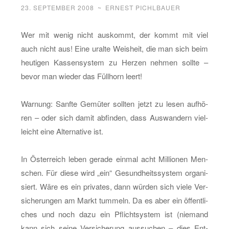
23. SEPTEMBER 2008
~
ERNEST PICHLBAUER
Wer mit wenig nicht aus­kommt, der kommt mit viel
auch nicht aus! Eine ur­al­te Weis­heit, die man sich beim
heu­ti­gen Kas­sen­sys­tem zu Her­zen neh­men soll­te –
bevor man wie­der das Füll­horn leert!
War­nung: Sanf­te Ge­mü­ter soll­ten jetzt zu lesen auf­hö­
ren – oder sich damit ab­fin­den, dass Aus­wan­dern viel­
leicht eine Al­ter­na­ti­ve ist.
In Ös­ter­reich leben ge­ra­de ein­mal acht Mil­lio­nen Men­
schen. Für diese wird „ein“ Ge­sund­heits­sys­tem or­ga­ni­
siert. Wäre es ein pri­va­tes, dann wür­den sich viele Ver­
si­che­run­gen am Markt tum­meln. Da es aber ein öf­fent­li­
ches und noch dazu ein Pflicht­sys­tem ist (nie­mand
kann sich seine Ver­si­che­rung aus­su­chen – dies Ent­