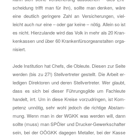
schei­dung trifft man für ihn), soll­te man den­ken, wäre
eine deut­lich ge­rin­ge­re Zahl an Ver­si­che­run­gen, viel­
leicht auch nur eine – oder gar keine – nötig. Al­lein so ist
es nicht. Hier­zu­lan­de wird das Volk in mehr als 20 Kran­
ken­kas­sen und über 60 Kran­ken­für­sor­gean­stal­ten or­ga­
ni­siert.
Jede In­sti­tu­ti­on hat Chefs, die Ob­leu­te. Die­sen zur Seite
wer­den (bis zu 27!) Stell­ver­tre­ter ge­stellt. Die Ar­beit er­
le­di­gen Di­rek­to­ren und deren Stell­ver­tre­ter. Wer glaubt,
dass es sich bei die­ser Füh­rungs­gil­de um Fach­leu­te
han­delt, irrt. Um in diese Krei­se vor­zu­drin­gen, ist Kom­
pe­tenz un­nö­tig, sehr wohl je­doch die rich­ti­ge Ab­stam­
mung. Wenn man in der WGKK was wer­den will, dann
soll­te (muss) man SPÖ­ler und Dru­cker-Ge­werk­schaf­ter
sein, bei der OÖGKK da­ge­gen Me­tal­ler, bei der Kasse