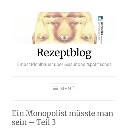
Zum
Inhalt
springen
Rezeptblog
Ernest Pichlbauer über Gesundheitspolitisches
MENÜ
Ein Monopolist müsste man
sein – Teil 3