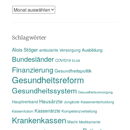
Das
Gedächtnis
des
www
Schlagwörter
Alois Stöger
Ausbildung
ambulante Versorgung
Bundesländer
COVID19
ELGA
Finanzierung
Gesundheitspolitik
Gesundheitsreform
Gesundheitssystem
Gesundheitsversorgung
Hausärzte
Hauptverband
Jungärzte
Kassenentschuldung
Kassenärzte
Kompetenzverteilung
Kassenfusion
Krankenkassen
Macht
Medikamente