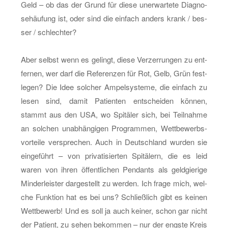
Geld – ob das der Grund für diese un­er­war­te­te Dia­gno­
se­häu­fung ist, oder sind die ein­fach an­ders krank / bes­
ser / schlech­ter?
Aber selbst wenn es ge­lingt, diese Ver­zer­run­gen zu ent­
fer­nen, wer darf die Re­fe­ren­zen für Rot, Gelb, Grün fest­
le­gen? Die Idee sol­cher Am­pel­sys­te­me, die ein­fach zu
lesen sind, damit Pa­ti­en­ten ent­schei­den kön­nen,
stammt aus den USA, wo Spi­tä­ler sich, bei Teil­nah­me
an sol­chen un­ab­hän­gi­gen Pro­gram­men, Wett­be­werbs­
vor­tei­le ver­spre­chen. Auch in Deutsch­land wur­den sie
ein­ge­führt – von pri­va­ti­sier­ten Spi­tä­lern, die es leid
waren von ihren öf­fent­li­chen Pen­dants als geld­gie­ri­ge
Min­der­leis­ter dar­ge­stellt zu wer­den. Ich frage mich, wel­
che Funk­ti­on hat es bei uns? Schließ­lich gibt es kei­nen
Wett­be­werb! Und es soll ja auch kei­ner, schon gar nicht
der Pa­ti­ent, zu sehen be­kom­men – nur der engs­te Kreis