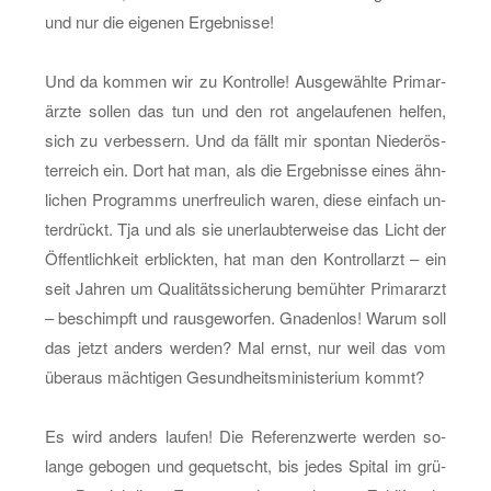
und nur die ei­ge­nen Er­geb­nis­se!
Und da kom­men wir zu Kon­trol­le! Aus­ge­wähl­te Pri­mar­
ärz­te sol­len das tun und den rot an­ge­lau­fe­nen hel­fen,
sich zu ver­bes­sern. Und da fällt mir spon­tan Nie­der­ös­
ter­reich ein. Dort hat man, als die Er­geb­nis­se eines ähn­
li­chen Pro­gramms un­er­freu­lich waren, diese ein­fach un­
ter­drückt. Tja und als sie un­er­laub­ter­wei­se das Licht der
Öf­fent­lich­keit er­blick­ten, hat man den Kon­trol­l­arzt – ein
seit Jah­ren um Qua­li­täts­si­che­rung be­müh­ter Pri­mar­arzt
– be­schimpft und raus­ge­wor­fen. Gna­den­los! Warum soll
das jetzt an­ders wer­den? Mal ernst, nur weil das vom
über­aus mäch­ti­gen Ge­sund­heits­mi­nis­te­ri­um kommt?
Es wird an­ders lau­fen! Die Re­fe­renz­wer­te wer­den so­
lan­ge ge­bo­gen und ge­quetscht, bis jedes Spi­tal im grü­