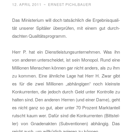
12. APRIL 2011
~
ERNEST PICHLBAUER
Das Mi­nis­te­ri­um will doch tat­säch­lich die Er­geb­nis­qua­li­
tät un­se­rer Spi­tä­ler über­prü­fen, mit einem gut durch­
dach­ten Qua­li­täts­pro­gramm.
Herr P. hat ein Dienst­leis­tungs­un­ter­neh­men. Was ihn
von an­de­ren un­ter­schei­det, ist sein Mo­no­pol. Rund eine
Mil­lio­nen Men­schen kön­nen gar nicht an­ders, als zu ihm
zu kom­men. Eine ähn­li­che Lage hat Herr H. Zwar gibt
es für die zwei Mil­lio­nen „ab­hän­gi­gen“ noch kleins­te
Kon­kur­ren­ten, die je­doch durch Geld unter Kon­trol­le zu
hal­ten sind. Den an­de­ren Her­ren (und einer Dame), geht
es nicht ganz so gut, aber unter 70 Pro­zent Markt­an­teil
rutscht kaum wer. Dafür sind die Kon­kur­ren­ten (Bitt­stel­
ler) von Gna­den­ak­ten (Sub­ven­tio­nen) ab­hän­gig. Das
reicht auch, um will­kür­lich agie­ren zu kön­nen.