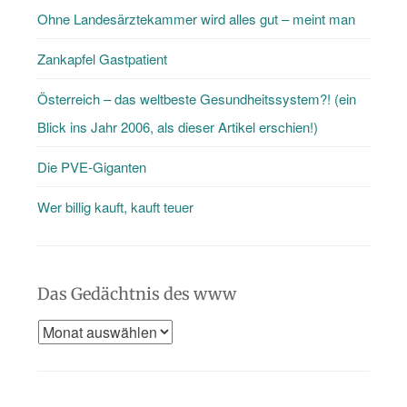
Ohne Landesärztekammer wird alles gut – meint man
den
Blog
Zankapfel Gastpatient
…
Österreich – das weltbeste Gesundheitssystem?! (ein
Blick ins Jahr 2006, als dieser Artikel erschien!)
Die PVE-Giganten
Wer billig kauft, kauft teuer
Das Gedächtnis des www
Das
Gedächtnis
des