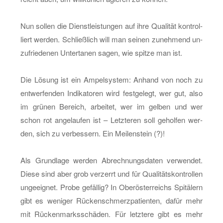
Nun sol­len die Dienst­leis­tun­gen auf ihre Qua­li­tät kon­trol­
liert wer­den. Schließ­lich will man sei­nen zu­neh­mend un­
zu­frie­de­nen Un­ter­ta­nen sagen, wie spit­ze man ist.
Die Lö­sung ist ein Am­pel­sys­tem: An­hand von noch zu
ent­wer­fen­den In­di­ka­to­ren wird fest­ge­legt, wer gut, also
im grü­nen Be­reich, ar­bei­tet, wer im gel­ben und wer
schon rot an­ge­lau­fen ist – Letz­te­ren soll ge­hol­fen wer­
den, sich zu ver­bes­sern. Ein Mei­len­stein (?)!
Als Grund­la­ge wer­den Ab­rech­nungs­da­ten ver­wen­det.
Diese sind aber grob ver­zerrt und für Qua­li­täts­kon­trol­len
un­ge­eig­net. Probe ge­fäl­lig? In Ober­ös­ter­reichs Spi­tä­lern
gibt es we­ni­ger Rü­cken­schmerz­pa­ti­en­ten, dafür mehr
mit Rü­cken­marksschä­den. Für letz­te­re gibt es mehr