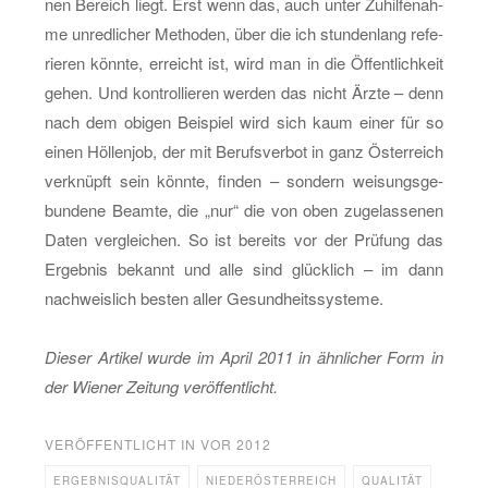
nen Be­reich liegt. Erst wenn das, auch unter Zu­hil­fe­nah­
me un­red­li­cher Me­tho­den, über die ich stun­den­lang re­fe­
rie­ren könn­te, er­reicht ist, wird man in die Öf­fent­lich­keit
gehen. Und kon­trol­lie­ren wer­den das nicht Ärzte – denn
nach dem obi­gen Bei­spiel wird sich kaum einer für so
einen Höl­len­job, der mit Be­rufs­ver­bot in ganz Ös­ter­reich
ver­knüpft sein könn­te, fin­den – son­dern wei­sungs­ge­
bun­de­ne Be­am­te, die „nur“ die von oben zu­ge­las­se­nen
Daten ver­glei­chen. So ist be­reits vor der Prü­fung das
Er­geb­nis be­kannt und alle sind glück­lich – im dann
nach­weis­lich bes­ten aller Ge­sund­heits­sys­te­me.
Die­ser Ar­ti­kel wurde im April 2011 in ähn­li­cher Form in
der Wie­ner Zei­tung ver­öf­fent­licht.
VERÖFFENTLICHT IN
VOR 2012
ERGEBNISQUALITÄT
NIEDERÖSTERREICH
QUALITÄT