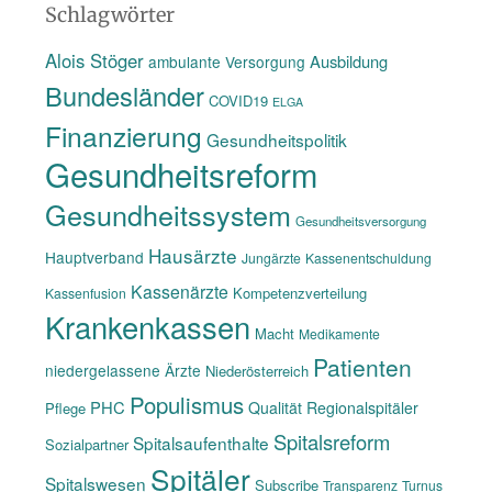
www
Schlagwörter
Alois Stöger
Ausbildung
ambulante Versorgung
Bundesländer
COVID19
ELGA
Finanzierung
Gesundheitspolitik
Gesundheitsreform
Gesundheitssystem
Gesundheitsversorgung
Hausärzte
Hauptverband
Jungärzte
Kassenentschuldung
Kassenärzte
Kompetenzverteilung
Kassenfusion
Krankenkassen
Macht
Medikamente
Patienten
niedergelassene Ärzte
Niederösterreich
Populismus
PHC
Qualität
Regionalspitäler
Pflege
Spitalsreform
Spitalsaufenthalte
Sozialpartner
Spitäler
Spitalswesen
Subscribe
Transparenz
Turnus