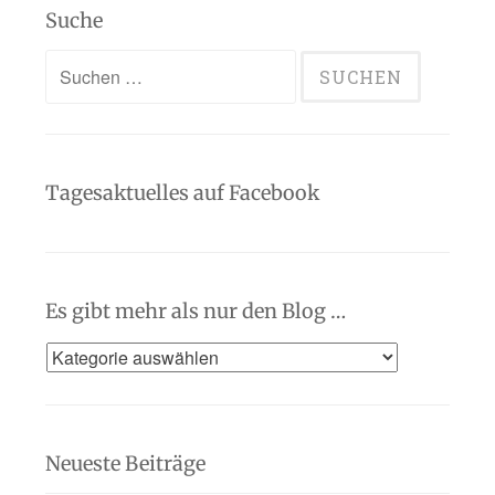
Suche
Suchen
nach:
Tagesaktuelles auf Facebook
Es gibt mehr als nur den Blog …
Es
gibt
mehr
als
Neueste Beiträge
nur