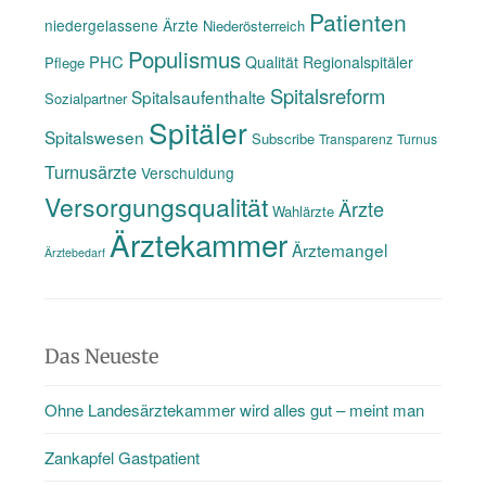
Patienten
niedergelassene Ärzte
Niederösterreich
Populismus
PHC
Qualität
Regionalspitäler
Pflege
Spitalsreform
Spitalsaufenthalte
Sozialpartner
Spitäler
Spitalswesen
Subscribe
Transparenz
Turnus
Turnusärzte
Verschuldung
Versorgungsqualität
Ärzte
Wahlärzte
Ärztekammer
Ärztemangel
Ärztebedarf
Das Neueste
Ohne Landesärztekammer wird alles gut – meint man
Zankapfel Gastpatient