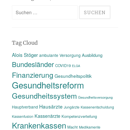
Suchen
nach:
Tag Cloud
Alois Stöger
Ausbildung
ambulante Versorgung
Bundesländer
COVID19
ELGA
Finanzierung
Gesundheitspolitik
Gesundheitsreform
Gesundheitssystem
Gesundheitsversorgung
Hausärzte
Hauptverband
Jungärzte
Kassenentschuldung
Kassenärzte
Kompetenzverteilung
Kassenfusion
Krankenkassen
Macht
Medikamente