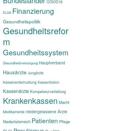
Bundesländer
COVID19
Finanzierung
ELGA
Gesundheitspolitik
Gesundheitsrefor
m
Gesundheitssystem
Hauptverband
Gesundheitsversorgung
Hausärzte
Jungärzte
Kassenentschuldung
Kassenfusion
Kassenärzte
Kompetenzverteilung
Krankenkassen
Macht
niedergelassene Ärzte
Medikamente
Patienten
Niederösterreich
Pflege
Populismus