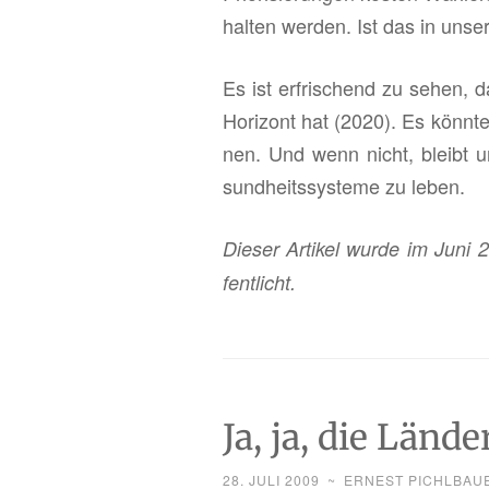
hal­ten wer­den. Ist das in un­se
Es ist er­fri­schend zu sehen, da
Ho­ri­zont hat (2020). Es könn­t
nen. Und wenn nicht, bleibt uns
sund­heits­sys­te­me zu leben.
Die­ser Ar­ti­kel wurde im Juni 
fent­licht.
Ja, ja, die Lände
28. JULI 2009
~
ERNEST PICHLBAU