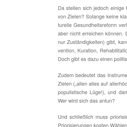
Da stel­len sich je­doch ei­ni­ge
von Zie­len? So­lan­ge keine kla
tu­rel­le Ge­sund­heits­re­form ve
aber nicht er­rei­chen kön­nen. 
nur Zu­stän­dig­kei­ten) gibt, kan
ven­ti­on, Ku­ra­ti­on, Re­ha­bi­li­
Doch gibt es dazu einen po­li­ti­
Zudem be­deu­tet das In­stru­men
Zie­len („allen alles auf al­ler­h
po­pu­lis­ti­sche Lüge!), und da
Wer wird sich das antun?
Und schließ­lich muss prio­ri­si
Prio­ri­sie­run­gen kos­ten Wäh­ler