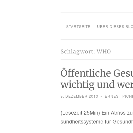
STARTSEITE
ÜBER DIESES BL
Schlagwort:
WHO
Öffentliche Ge
wichtig und wer
9. DEZEMBER 2013
~
ERNEST PICH
(Le­se­zeit 25Min) Ein Ab­riss
sund­heits­sys­te­me für Ge­sun