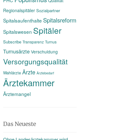
PHC
Qualität
Regionalspitäler
Sozialpartner
Spitalsreform
Spitalsaufenthalte
Spitäler
Spitalswesen
Subscribe
Transparenz
Turnus
Turnusärzte
Verschuldung
Versorgungsqualität
Ärzte
Wahlärzte
Ärztebedarf
Ärztekammer
Ärztemangel
Das Neueste
Ohne Landesärztekammer wird