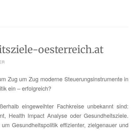
sziele-oesterreich.at
ER
ri­um Zug um Zug mo­der­ne Steue­rungs­in­stru­men­te in
­tik ein – er­folg­reich?
er­halb ein­ge­weih­ter Fach­krei­se un­be­kannt sind:
t, Health Im­pact Ana­ly­se oder Ge­sund­heits­zie­le.
um Ge­sund­heits­po­li­tik ef­fi­zi­en­ter, ziel­ge­nau­er und