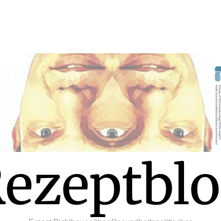
ezeptbl