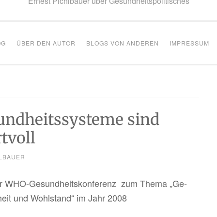
Ernest Pichlbauer über Gesundheitspolitisches
OG
ÜBER DEN AUTOR
BLOGS VON ANDEREN
IMPRESSUM
sundheitssysteme sind
tvoll
LBAUER
 zur WHO-Ge­sund­heits­kon­fe­renz zum Thema „Ge­
d­heit und Wohl­stand“ im Jahr 2008