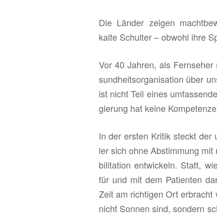
Die Län­der zei­gen macht­be­w
kalte Schul­ter – ob­wohl ihre Spi
Vor 40 Jah­ren, als Fern­se­her
sund­heits­or­ga­ni­sa­ti­on über u
ist nicht Teil eines um­fas­sen­d
gie­rung hat keine Kom­pe­ten­zen,
In der ers­ten Kri­tik steckt der
ler sich ohne Ab­stim­mung mit ni
bi­li­ta­ti­on ent­wi­ckeln. Statt,
für und mit dem Pa­ti­en­ten dar­
Zeit am rich­ti­gen Ort er­bracht
nicht Son­nen sind, son­dern schw