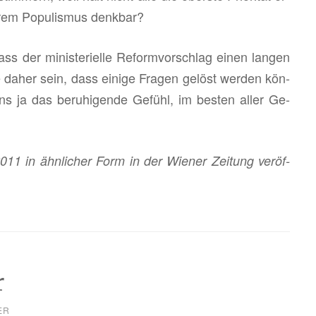
­rem Po­pu­lis­mus denk­bar?
ss der mi­nis­te­ri­el­le Re­form­vor­schlag einen lan­gen
e daher sein, dass ei­ni­ge Fra­gen ge­löst wer­den kön­
 ja das be­ru­hi­gen­de Ge­fühl, im bes­ten aller Ge­
2011 in ähn­li­cher Form in der Wie­ner Zei­tung ver­öf­
r
ER