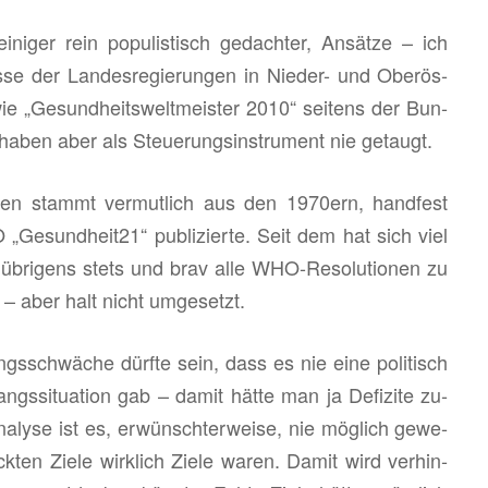
i­ni­ger rein po­pu­lis­tisch ge­dach­ter, An­sät­ze – ich
se der Lan­des­re­gie­run­gen in Nie­der- und Ober­ös­
wie „Ge­sund­heits­welt­meis­ter 2010“ sei­tens der Bun­
 haben aber als Steue­rungs­in­stru­ment nie ge­taugt.
­len stammt ver­mut­lich aus den 1970ern, hand­fest
Ge­sund­heit21“ pu­bli­zier­te. Seit dem hat sich viel
n üb­ri­gens stets und brav alle WHO-Re­so­lu­tio­nen zu
– aber halt nicht um­ge­setzt.
ngs­schwä­che dürf­te sein, dass es nie eine po­li­tisch
angs­si­tua­ti­on gab – damit hätte man ja De­fi­zi­te zu­
y­se ist es, er­wünsch­ter­wei­se, nie mög­lich ge­we­
ck­ten Ziele wirk­lich Ziele waren. Damit wird ver­hin­