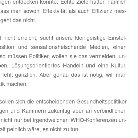
a­gen ent­de­cken könn­te. Echte Ziele hät­ten näm­lich
ss man so­wohl Ef­fekt­vi­tät als auch Ef­fi­zi­enz mes­
 geht das nicht.
icht er­reicht, sucht un­se­re klein­geis­ti­ge Ein­stel­
si­ti­on und sen­sa­ti­ons­hei­schen­de Me­di­en, einen
o müs­sen Po­li­ti­ker, wol­len sie das ver­mei­den, un­
ben. Lö­sungs­ori­en­tier­tes Han­deln und eine Kul­tur,
, fehlt gänz­lich. Aber genau das ist nötig, will man
i­tik ma­chen.
l­len sich die ent­schei­den­den Ge­sund­heits­po­li­ti­ker
run­gen und Kam­mern zu­künf­tig aber an ver­bind­li­chen
e nicht nur bei ir­gend­wel­chen WHO-Kon­fe­ren­zen un­
alt pein­lich wäre, es nicht zu tun.