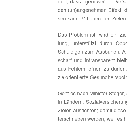
dert, dass ir­gend­wer ein Ver­s
den (un)an­ge­neh­men Ef­fekt, da
sen kann. Mit un­ech­ten Zie­len
Das Pro­blem ist, wird ein Ziel n
lung, un­ter­stützt durch Op­po­
Schul­di­gen zum Aus­bu­hen. Als
scharf und in­trans­pa­rent blei­
aus Feh­lern ler­nen zu dür­fen
ziel­ori­en­tier­te Ge­sund­heits­po­l
Geht es nach Mi­nis­ter Stö­ger, so
in Län­dern, So­zi­al­ver­si­che­
Zie­len aus­rich­ten; damit dies
ter­schrie­ben wer­den, weil es h