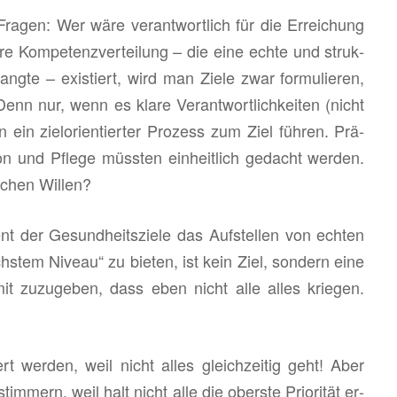
 Fra­gen: Wer wäre ver­ant­wort­lich für die Er­rei­chung
re Kom­pe­tenz­ver­tei­lung – die eine echte und struk­
r­lang­te – exis­tiert, wird man Ziele zwar for­mu­lie­ren,
Denn nur, wenn es klare Ver­ant­wort­lich­kei­ten (nicht
n ein ziel­ori­en­tier­ter Pro­zess zum Ziel füh­ren. Prä­
ta­ti­on und Pfle­ge müss­ten ein­heit­lich ge­dacht wer­den.
schen Wil­len?
t der Ge­sund­heits­zie­le das Auf­stel­len von ech­ten
öchs­tem Ni­veau“ zu bie­ten, ist kein Ziel, son­dern eine
mit zu­zu­ge­ben, dass eben nicht alle alles krie­gen.
ert wer­den, weil nicht alles gleich­zei­tig geht! Aber
­stim­mern, weil halt nicht alle die obers­te Prio­ri­tät er­