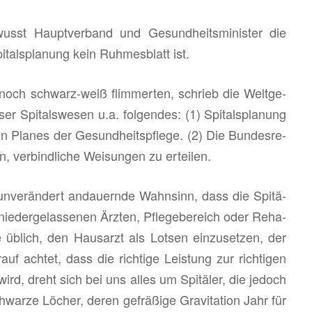
usst Haupt­ver­band und Ge­sund­heits­mi­nis­ter die
­tals­pla­nung kein Ruh­mes­blatt ist.
 noch schwarz-weiß flim­mer­ten, schrieb die Welt­ge­
nser Spi­tals­we­sen u.a. fol­gen­des: (1) Spi­tals­pla­nung
en Pla­nes der Ge­sund­heits­pfle­ge. (2) Die Bun­des­re­
 ver­bind­li­che Wei­sun­gen zu er­tei­len.
 un­ver­än­dert an­dau­ern­de Wahn­sinn, dass die Spi­tä­
e­der­ge­las­se­nen Ärz­ten, Pfle­ge­be­reich oder Re­ha­
 wie üb­lich, den Haus­arzt als Lot­sen ein­zu­set­zen, der
auf ach­tet, dass die rich­ti­ge Leis­tung zur rich­ti­gen
 wird, dreht sich bei uns alles um Spi­tä­ler, die je­doch
ar­ze Lö­cher, deren ge­frä­ßi­ge Gra­vi­ta­ti­on Jahr für