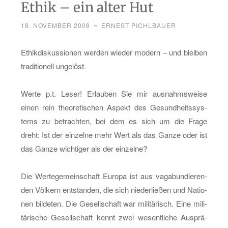
Ethik – ein alter Hut
18. NOVEMBER 2008
~
ERNEST PICHLBAUER
Ethik­dis­kus­sio­nen wer­den wie­der mo­dern – und blei­ben
tra­di­tio­nell un­ge­löst.
Werte p.t. Leser! Er­lau­ben Sie mir aus­nahms­wei­se
einen rein theo­re­ti­schen As­pekt des Ge­sund­heits­sys­
tems zu be­trach­ten, bei dem es sich um die Frage
dreht: Ist der ein­zel­ne mehr Wert als das Ganze oder ist
das Ganze wich­ti­ger als der ein­zel­ne?
Die Wer­te­ge­mein­schaft Eu­ro­pa ist aus va­ga­bun­die­ren­
den Völ­kern ent­stan­den, die sich nie­der­lie­ßen und Na­tio­
nen bil­de­ten. Die Ge­sell­schaft war mi­li­tä­risch. Eine mi­li­
tä­ri­sche Ge­sell­schaft kennt zwei we­sent­li­che Aus­prä­