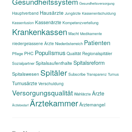
Gesundheitssystem
Gesundheitsversorgung
Hausärzte
Hauptverband
Jungärzte
Kassenentschuldung
Kassenärzte
Kompetenzverteilung
Kassenfusion
Krankenkassen
Macht
Medikamente
Patienten
niedergelassene Ärzte
Niederösterreich
Populismus
PHC
Qualität
Regionalspitäler
Pflege
Spitalsreform
Spitalsaufenthalte
Sozialpartner
Spitäler
Spitalswesen
Subscribe
Transparenz
Turnus
Turnusärzte
Verschuldung
Versorgungsqualität
Ärzte
Wahlärzte
Ärztekammer
Ärztemangel
Ärztebedarf