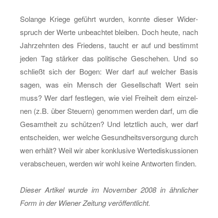
So­lan­ge Krie­ge ge­führt wur­den, konn­te die­ser Wi­der­
spruch der Werte un­be­ach­tet blei­ben. Doch heute, nach
Jahr­zehn­ten des Frie­dens, taucht er auf und be­stimmt
jeden Tag stär­ker das po­li­ti­sche Ge­sche­hen. Und so
schließt sich der Bogen: Wer darf auf wel­cher Basis
sagen, was ein Mensch der Ge­sell­schaft Wert sein
muss? Wer darf fest­le­gen, wie viel Frei­heit dem ein­zel­
nen (z.B. über Steu­ern) ge­nom­men wer­den darf, um die
Ge­samt­heit zu schüt­zen? Und letzt­lich auch, wer darf
ent­schei­den, wer wel­che Ge­sund­heits­ver­sor­gung durch
wen er­hält? Weil wir aber kon­klu­si­ve Wer­te­dis­kus­sio­nen
ver­ab­scheu­en, wer­den wir wohl keine Ant­wor­ten fin­den.
Die­ser Ar­ti­kel wurde im No­vem­ber 2008 in ähn­li­cher
Form in der Wie­ner Zei­tung ver­öf­fent­licht.