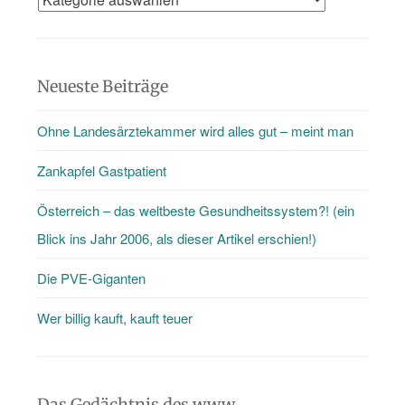
gibt
mehr
als
Neueste Beiträge
nur
Ohne Landesärztekammer wird alles gut – meint man
den
Blog
Zankapfel Gastpatient
…
Österreich – das weltbeste Gesundheitssystem?! (ein
Blick ins Jahr 2006, als dieser Artikel erschien!)
Die PVE-Giganten
Wer billig kauft, kauft teuer
Das Gedächtnis des www