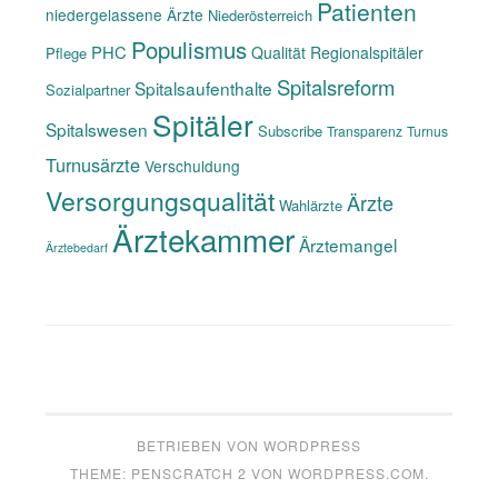
Patienten
niedergelassene Ärzte
Niederösterreich
Populismus
PHC
Qualität
Regionalspitäler
Pflege
Spitalsreform
Spitalsaufenthalte
Sozialpartner
Spitäler
Spitalswesen
Subscribe
Transparenz
Turnus
Turnusärzte
Verschuldung
Versorgungsqualität
Ärzte
Wahlärzte
Ärztekammer
Ärztemangel
Ärztebedarf
BETRIEBEN VON WORDPRESS
THEME: PENSCRATCH 2 VON
WORDPRESS.COM
.