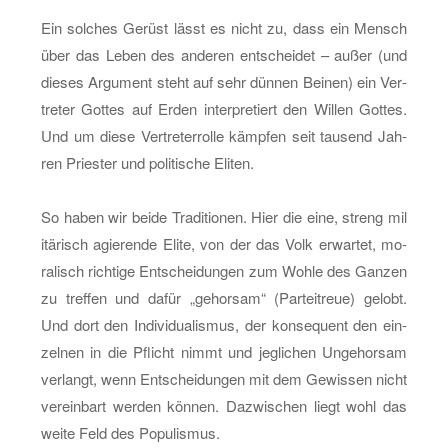
Ein sol­ches Ge­rüst lässt es nicht zu, dass ein Mensch
über das Leben des an­de­ren ent­schei­det – außer (und
die­ses Ar­gu­ment steht auf sehr dün­nen Bei­nen) ein Ver­
tre­ter Got­tes auf Erden in­ter­pre­tiert den Wil­len Got­tes.
Und um diese Ver­tre­ter­rol­le kämp­fen seit tau­send Jah­
ren Pries­ter und po­li­ti­sche Eli­ten.
So haben wir beide Tra­di­tio­nen. Hier die eine, streng mi­l
i­tä­risch agie­ren­de Elite, von der das Volk er­war­tet, mo­
ra­lisch rich­ti­ge Ent­schei­dun­gen zum Wohle des Gan­zen
zu tref­fen und dafür „ge­hor­sam“ (Par­tei­treue) ge­lobt.
Und dort den In­di­vi­dua­lis­mus, der kon­se­quent den ein­
zel­nen in die Pflicht nimmt und jeg­li­chen Un­ge­hor­sam
ver­langt, wenn Ent­schei­dun­gen mit dem Ge­wis­sen nicht
ver­ein­bart wer­den kön­nen. Da­zwi­schen liegt wohl das
weite Feld des Po­pu­lis­mus.