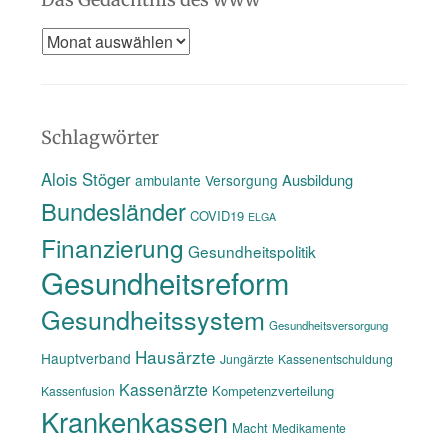
Das
Gedächtnis
des
www
Schlagwörter
Alois Stöger
Ausbildung
ambulante Versorgung
Bundesländer
COVID19
ELGA
Finanzierung
Gesundheitspolitik
Gesundheitsreform
Gesundheitssystem
Gesundheitsversorgung
Hausärzte
Hauptverband
Jungärzte
Kassenentschuldung
Kassenärzte
Kompetenzverteilung
Kassenfusion
Krankenkassen
Macht
Medikamente