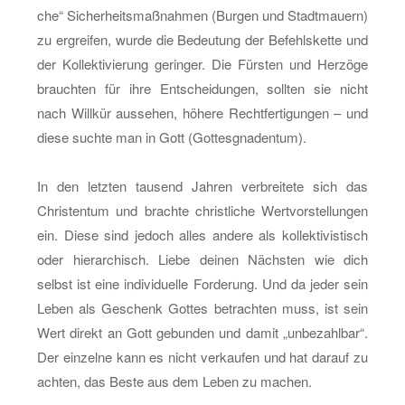
che“ Si­cher­heits­maß­nah­men (Bur­gen und Stadt­mau­ern)
zu er­grei­fen, wurde die Be­deu­tung der Be­fehls­ket­te und
der Kol­lek­ti­vie­rung ge­rin­ger. Die Fürs­ten und Her­zö­ge
brauch­ten für ihre Ent­schei­dun­gen, soll­ten sie nicht
nach Will­kür aus­se­hen, hö­he­re Recht­fer­ti­gun­gen – und
diese such­te man in Gott (Got­tes­gna­den­tum).
In den letz­ten tau­send Jah­ren ver­brei­te­te sich das
Chris­ten­tum und brach­te christ­li­che Wert­vor­stel­lun­gen
ein. Diese sind je­doch alles an­de­re als kol­lek­ti­vis­tisch
oder hier­ar­chisch. Liebe dei­nen Nächs­ten wie dich
selbst ist eine in­di­vi­du­el­le For­de­rung. Und da jeder sein
Leben als Ge­schenk Got­tes be­trach­ten muss, ist sein
Wert di­rekt an Gott ge­bun­den und damit „un­be­zahl­bar“.
Der ein­zel­ne kann es nicht ver­kau­fen und hat dar­auf zu
ach­ten, das Beste aus dem Leben zu ma­chen.