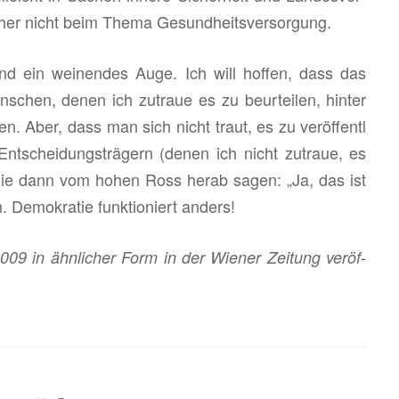
i­cher nicht beim Thema Ge­sund­heits­ver­sor­gung.
nd ein wei­nen­des Auge. Ich will hof­fen, dass das
schen, denen ich zu­traue es zu be­ur­tei­len, hin­ter
ben. Aber, dass man sich nicht traut, es zu ver­öf­fent­l
Ent­schei­dungs­trä­gern (denen ich nicht zu­traue, es
gt, die dann vom hohen Ross herab sagen: „Ja, das ist
h. De­mo­kra­tie funk­tio­niert an­ders!
2009 in ähn­li­cher Form in der Wie­ner Zei­tung ver­öf­