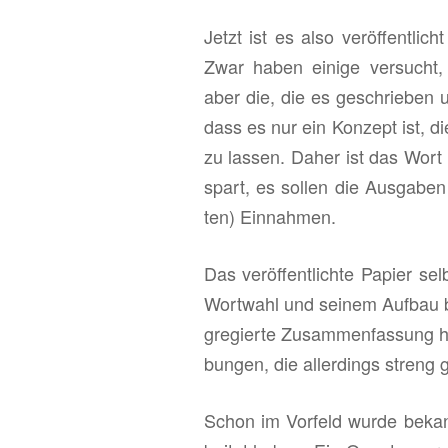
Jetzt ist es also ver­öf­fent­li
Zwar haben ei­ni­ge ver­sucht, 
aber die, die es ge­schrie­ben un
dass es nur ein Kon­zept ist, di
zu las­sen. Daher ist das Wort E
spart, es sol­len die Aus­ga­ben 
ten) Ein­nah­men.
Das ver­öf­fent­lich­te Pa­pier se
Wort­wahl und sei­nem Auf­bau b
gre­gier­te Zu­sam­men­fas­sung ha
bun­gen, die al­ler­dings streng 
Schon im Vor­feld wurde be­kannt