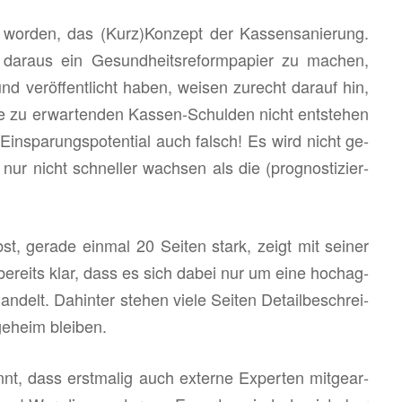
cht wor­den, das (Kurz)Kon­zept der Kas­sen­sa­nie­rung.
dar­aus ein Ge­sund­heits­re­form­pa­pier zu ma­chen,
d ver­öf­fent­licht haben, wei­sen zu­recht dar­auf hin,
e zu er­war­ten­den Kas­sen-Schul­den nicht ent­ste­hen
in­spa­rungs­po­ten­ti­al auch falsch! Es wird nicht ge­
nur nicht schnel­ler wach­sen als die (pro­gnos­ti­zier­
lbst, ge­ra­de ein­mal 20 Sei­ten stark, zeigt mit sei­ner
e­reits klar, dass es sich dabei nur um eine hoch­ag­
n­delt. Da­hin­ter ste­hen viele Sei­ten De­tail­be­schrei­
ge­heim blei­ben.
, dass erst­ma­lig auch ex­ter­ne Ex­per­ten mit­ge­ar­