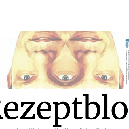
ezeptbl