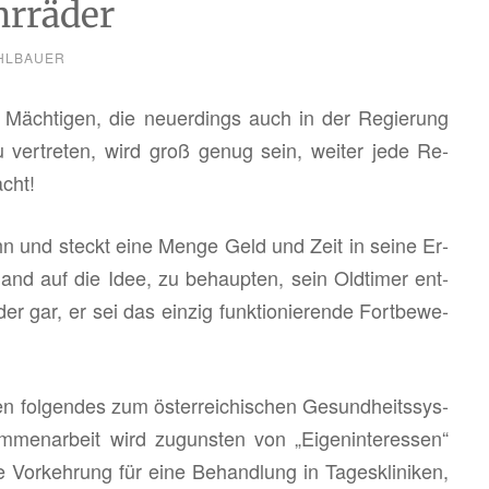
hrräder
HLBAUER
ch Mäch­ti­gen, die neu­er­dings auch in der Re­gie­rung
 zu ver­tre­ten, wird groß genug sein, wei­ter jede Re­
acht!
 ihn und steckt eine Menge Geld und Zeit in seine Er­
mand auf die Idee, zu be­haup­ten, sein Old­ti­mer ent­
 gar, er sei das ein­zig funk­tio­nie­ren­de Fort­be­we­
ol­gen­des zum ös­ter­rei­chi­schen Ge­sund­heits­sys­
m­men­ar­beit wird zu­guns­ten von „Ei­gen­in­ter­es­sen“
e Vor­keh­rung für eine Be­hand­lung in Ta­ges­kli­ni­ken,