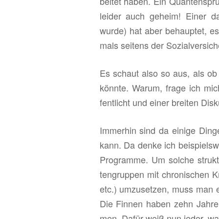
bei­tet haben. Ein Quan­ten­spru
lei­der auch ge­heim! Einer da
wurde) hat aber be­haup­tet, es s
mals sei­tens der So­zi­al­ver­si­c
Es schaut also so aus, als ob 
könn­te. Warum, frage ich mich
fent­licht und einer brei­ten Dis­k
Im­mer­hin sind da ei­ni­ge Dinge
kann. Da denke ich bei­spiels­we
Pro­gram­me. Um sol­che struk­tu
ten­grup­pen mit chro­ni­schen Kran
etc.) um­zu­set­zen, muss man ei
Die Fin­nen haben zehn Jahre g
men. Dafür weiß nun jeder, was 