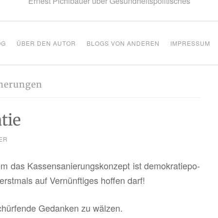
Ernest Pichlbauer über Gesundheitspolitisches
OG
ÜBER DEN AUTOR
BLOGS VON ANDEREN
IMPRESSUM
cherungen
tie
ER
m das Kas­sen­sa­nie­rungs­kon­zept ist de­mo­kra­tie­po­
rst­mals auf Ver­nünf­ti­ges hof­fen darf!
schür­fen­de Ge­dan­ken zu wäl­zen.