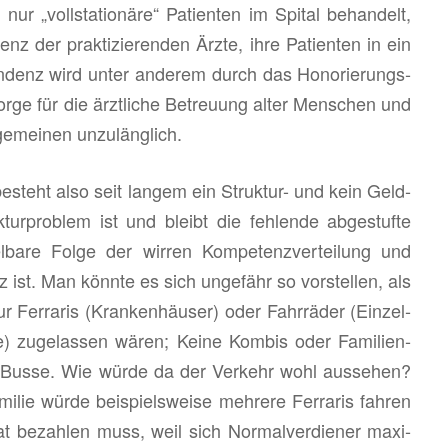
r „voll­sta­tio­nä­re“ Pa­ti­en­ten im Spi­tal be­han­delt,
nz der prak­ti­zie­ren­den Ärzte, ihre Pa­ti­en­ten in ein
en­denz wird unter an­de­rem durch das Ho­no­rie­rungs­
sor­ge für die ärzt­li­che Be­treu­ung alter Men­schen und
ge­mei­nen un­zu­läng­lich.
 be­steht also seit lan­gem ein Struk­tur- und kein Geld­
­tur­pro­blem ist und bleibt die feh­len­de ab­ge­stuf­te
l­ba­re Folge der wir­ren Kom­pe­tenz­ver­tei­lung und
z ist. Man könn­te es sich un­ge­fähr so vor­stel­len, als
r Fer­ra­ris (Kran­ken­häu­ser) oder Fahr­rä­der (Ein­zel­
te) zu­ge­las­sen wären; Keine Kom­bis oder Fa­mi­li­en­
 Busse. Wie würde da der Ver­kehr wohl aus­se­hen?
mi­lie würde bei­spiels­wei­se meh­re­re Fer­ra­ris fah­ren
at be­zah­len muss, weil sich Nor­mal­ver­die­ner ma­xi­