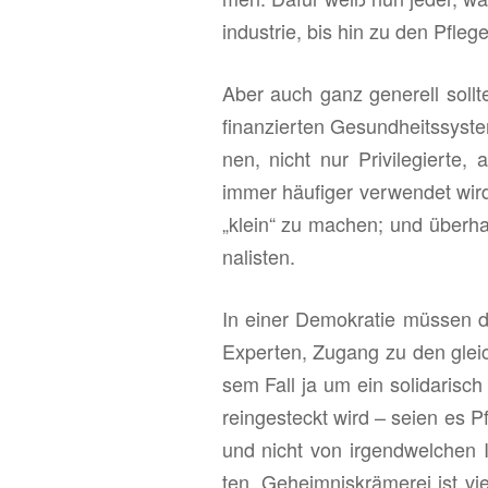
in­dus­trie, bis hin zu den Pfle­g
Aber auch ganz ge­ne­rell soll­t
fi­nan­zier­ten Ge­sund­heits­sys­
nen, nicht nur Pri­vi­le­gier­te,
immer häu­fi­ger ver­wen­det wir
„klein“ zu ma­chen; und über­h
na­lis­ten.
In einer De­mo­kra­tie müs­sen do
Ex­per­ten, Zu­gang zu den glei­
sem Fall ja um ein so­li­da­risch
rein­ge­steckt wird – seien es Pf
und nicht von ir­gend­wel­chen In
ten. Ge­heim­nis­krä­me­rei ist vi