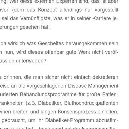
ng! Wer diese ex­ter­nen Ex­per­ten sind, das ist aber
von (dem das Kon­zept al­ler­dings nur vor­ge­stellt
ei das Ver­nünf­tigs­te, was er in sei­ner Kar­rie­re je­
he­run­gen ge­se­hen hat!
da wirk­lich was Ge­schei­tes her­aus­ge­kom­men sein
 nun, wird die­ses of­fen­bar gute Werk nicht ver­öf­
us­si­on un­ter­wor­fen?
 drin­nen, die man si­cher nicht ein­fach de­kre­tie­ren
i­se an die vor­ge­schla­ge­nen Di­sea­se Ma­nage­ment
­rier­ten Be­hand­lungs­pro­gram­me für große Pa­ti­en­
k­hei­ten (z.B. Dia­be­ti­ker, Blut­hoch­druck­pa­ti­en­ten
nen brei­ten und lan­gen Kon­sens­pro­zess ein­lei­ten.
e­braucht, um ihr Dia­be­ti­ker-Pro­gramm ab­zu­stim­
er zu tun hat – be­gin­nend bei der Nah­rungs­mit­tel­