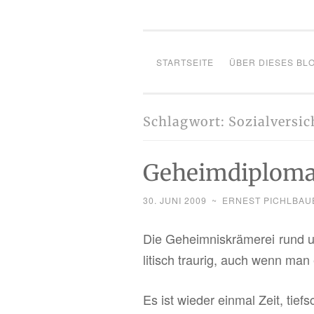
STARTSEITE
ÜBER DIESES BL
Schlagwort:
Sozialversi
Geheimdiploma
30. JUNI 2009
~
ERNEST PICHLBAU
Die Ge­heim­nis­krä­me­rei rund u
li­tisch trau­rig, auch wenn man e
Es ist wie­der ein­mal Zeit, tief­