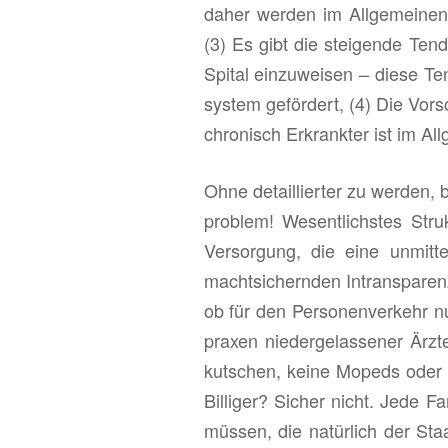
daher wer­den im All­ge­mei­nen nu
(3) Es gibt die stei­gen­de Ten­de
Spi­tal ein­zu­wei­sen – diese T
sys­tem ge­för­dert, (4) Die Vor­
chro­nisch Er­krank­ter ist im All­
Ohne de­tail­lier­ter zu wer­den,
pro­blem! We­sent­lichs­tes Struk
Ver­sor­gung, die eine un­mit­te
macht­si­chern­den In­trans­pa­ren
ob für den Per­so­nen­ver­kehr nu
pra­xen nie­der­ge­las­se­ner Ärz
kut­schen, keine Mo­peds oder
Bil­li­ger? Si­cher nicht. Jede Fa­
müs­sen, die na­tür­lich der Sta