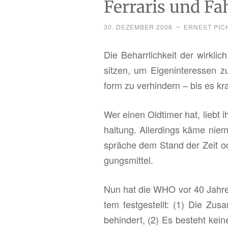
Ferraris und Fa
30. DEZEMBER 2008
~
ERNEST PIC
Die Be­harr­lich­keit der wirk­li
sit­zen, um Ei­gen­in­ter­es­sen
form zu ver­hin­dern – bis es kr
Wer einen Old­ti­mer hat, liebt
hal­tung. Al­ler­dings käme nie­
sprä­che dem Stand der Zeit oder
gungs­mit­tel.
Nun hat die WHO vor 40 Jah­ren f
tem fest­ge­stellt: (1) Die Zu­sa
be­hin­dert, (2) Es be­steht kein