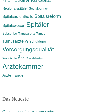
PHC
Qualität
Regionalspitäler
Sozialpartner
Spitalsreform
Spitalsaufenthalte
Spitäler
Spitalswesen
Subscribe
Transparenz
Turnus
Turnusärzte
Verschuldung
Versorgungsqualität
Ärzte
Wahlärzte
Ärztebedarf
Ärztekammer
Ärztemangel
Das Neueste
Ohne Landesärztekammer wird