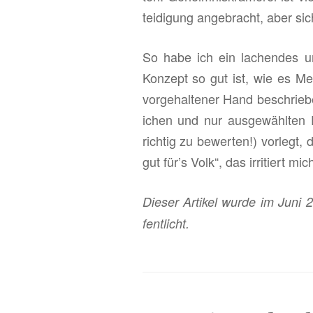
tei­di­gung an­ge­bracht, aber s
So habe ich ein la­chen­des u
Kon­zept so gut ist, wie es Men­
vor­ge­hal­te­ner Hand be­schrie­
i­chen und nur aus­ge­wähl­ten 
rich­tig zu be­wer­ten!) vor­le
gut für’s Volk“, das ir­ri­tiert mic
Die­ser Ar­ti­kel wurde im Juni 
fent­licht.