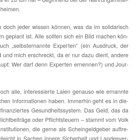
e­hei­men.
e doch jeder wis­sen kön­nen, was da im so­li­da­risch
tem ge­plant ist. Alle soll­ten sich ein Bild ma­chen kön­
 auch „selbst­er­nann­te Ex­per­ten“ (ein Aus­druck, der
d und mich er­schreckt, da er nur dazu dient, an­de­re
aupt: Wer darf denn Ex­per­ten er­nen­nen?) und Jour­
ch alle, in­ter­es­sier­te Laien ge­nau­so wie er­nann­te
chen In­for­ma­tio­nen haben. Im­mer­hin geht es in die­
 fi­nan­zier­tes Ge­sund­heits­sys­tem. Das Geld, das da
licht­bei­trä­ge oder Pflicht­steu­ern – stammt vom Volk
­sti­tu­tio­nen, die gerne als Schein­geld­ge­ber auf­tre­
el­leicht in Sa­chen in­ne­re Si­cher­heit und Lan­des­ver­