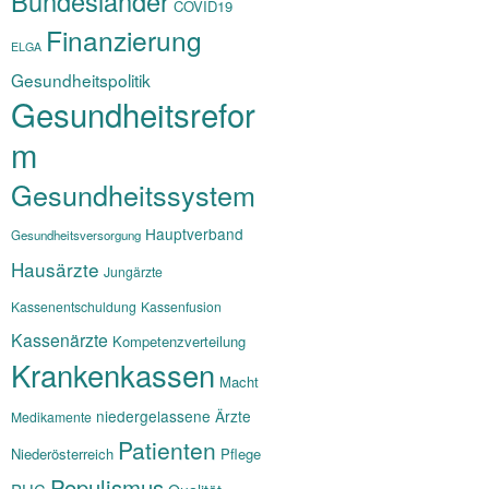
Bundesländer
COVID19
Finanzierung
ELGA
Gesundheitspolitik
Gesundheitsrefor
m
Gesundheitssystem
Hauptverband
Gesundheitsversorgung
Hausärzte
Jungärzte
Kassenentschuldung
Kassenfusion
Kassenärzte
Kompetenzverteilung
Krankenkassen
Macht
niedergelassene Ärzte
Medikamente
Patienten
Niederösterreich
Pflege
Populismus