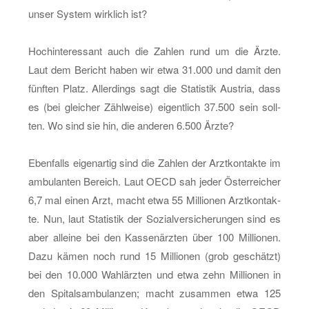
unser Sys­tem wirk­lich ist?
Hoch­in­ter­es­sant auch die Zah­len rund um die Ärzte.
Laut dem Be­richt haben wir etwa 31.000 und damit den
fünf­ten Platz. Al­ler­dings sagt die Sta­tis­tik Aus­tria, dass
es (bei glei­cher Zähl­wei­se) ei­gent­lich 37.500 sein soll­
ten. Wo sind sie hin, die an­de­ren 6.500 Ärzte?
Eben­falls ei­gen­ar­tig sind die Zah­len der Arzt­kon­tak­te im
am­bu­lan­ten Be­reich. Laut OECD sah jeder Ös­ter­rei­cher
6,7 mal einen Arzt, macht etwa 55 Mil­lio­nen Arzt­kon­tak­
te. Nun, laut Sta­tis­tik der So­zi­al­ver­si­che­run­gen sind es
aber al­lei­ne bei den Kas­sen­ärz­ten über 100 Mil­lio­nen.
Dazu kämen noch rund 15 Mil­lio­nen (grob ge­schätzt)
bei den 10.000 Wahl­ärz­ten und etwa zehn Mil­lio­nen in
den Spi­tals­am­bu­lan­zen; macht zu­sam­men etwa 125