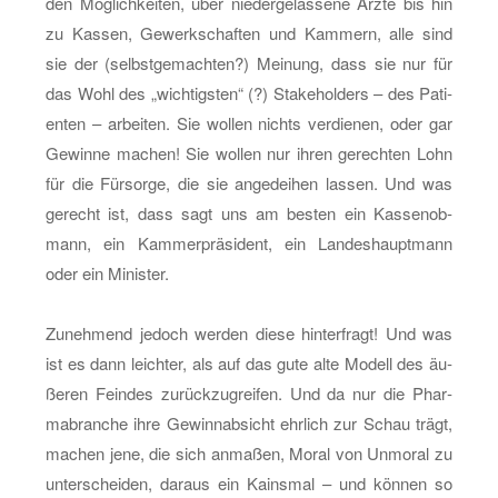
den Mög­lich­kei­ten, über nie­der­ge­las­se­ne Ärzte bis hin
zu Kas­sen, Ge­werk­schaf­ten und Kam­mern, alle sind
sie der (selbst­ge­mach­ten?) Mei­nung, dass sie nur für
das Wohl des „wich­tigs­ten“ (?) Sta­ke­hol­ders – des Pa­ti­
en­ten – ar­bei­ten. Sie wol­len nichts ver­die­nen, oder gar
Ge­win­ne ma­chen! Sie wol­len nur ihren ge­rech­ten Lohn
für die Für­sor­ge, die sie an­ge­dei­hen las­sen. Und was
ge­recht ist, dass sagt uns am bes­ten ein Kas­sen­ob­
mann, ein Kam­mer­prä­si­dent, ein Lan­des­haupt­mann
oder ein Mi­nis­ter.
Zu­neh­mend je­doch wer­den diese hin­ter­fragt! Und was
ist es dann leich­ter, als auf das gute alte Mo­dell des äu­
ße­ren Fein­des zu­rück­zu­grei­fen. Und da nur die Phar­
ma­bran­che ihre Ge­winn­ab­sicht ehr­lich zur Schau trägt,
ma­chen jene, die sich an­ma­ßen, Moral von Un­mo­ral zu
un­ter­schei­den, dar­aus ein Kains­mal – und kön­nen so