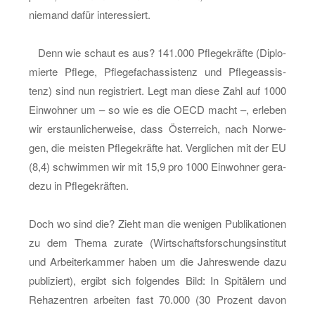
nie­mand dafür in­ter­es­siert.
Denn wie schaut es aus? 141.000 Pfle­ge­kräf­te (Di­plo­
mier­te Pfle­ge, Pfle­ge­fachas­sis­tenz und Pfle­ge­as­sis­
tenz) sind nun re­gis­triert. Legt man diese Zahl auf 1000
Ein­woh­ner um – so wie es die OECD macht –, er­le­ben
wir er­staun­li­cher­wei­se, dass Ös­ter­reich, nach Nor­we­
gen, die meis­ten Pfle­ge­kräf­te hat. Ver­gli­chen mit der EU
(8,4) schwim­men wir mit 15,9 pro 1000 Ein­woh­ner ge­ra­
de­zu in Pfle­ge­kräf­ten.
Doch wo sind die? Zieht man die we­ni­gen Pu­bli­ka­tio­nen
zu dem Thema zu­ra­te (Wirt­schafts­for­schungs­in­sti­tut
und Ar­bei­ter­kam­mer haben um die Jah­res­wen­de dazu
pu­bli­ziert), er­gibt sich fol­gen­des Bild: In Spi­tä­lern und
Re­ha­zen­tren ar­bei­ten fast 70.000 (30 Pro­zent davon