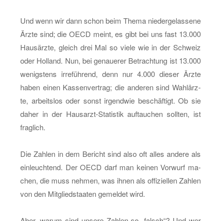
Und wenn wir dann schon beim Thema nie­der­ge­las­se­ne
Ärzte sind; die OECD meint, es gibt bei uns fast 13.000
Haus­ärz­te, gleich drei Mal so viele wie in der Schweiz
oder Hol­land. Nun, bei ge­naue­rer Be­trach­tung ist 13.000
we­nigs­tens ir­re­füh­rend, denn nur 4.000 die­ser Ärzte
haben einen Kas­sen­ver­trag; die an­de­ren sind Wahl­ärz­
te, ar­beits­los oder sonst ir­gend­wie be­schäf­tigt. Ob sie
daher in der Haus­arzt-Sta­tis­tik auf­tau­chen soll­ten, ist
frag­lich.
Die Zah­len in dem Be­richt sind also oft alles an­de­re als
ein­leuch­tend. Der OECD darf man kei­nen Vor­wurf ma­
chen, die muss neh­men, was ihnen als of­fi­zi­el­len Zah­len
von den Mit­glied­staa­ten ge­mel­det wird.
Aber, warum sind un­se­re Zah­len so „falsch“? Und wer