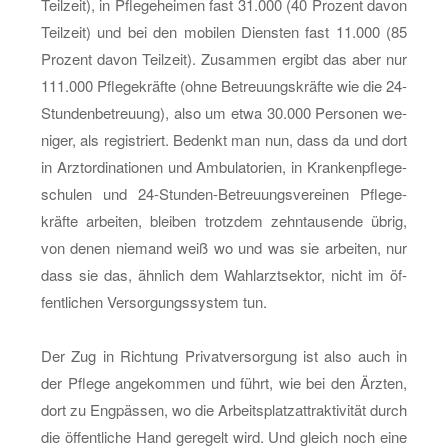
Teil­zeit), in Pfle­ge­hei­men fast 31.000 (40 Pro­zent davon
Teil­zeit) und bei den mo­bi­len Diens­ten fast 11.000 (85
Pro­zent davon Teil­zeit). Zu­sam­men er­gibt das aber nur
111.000 Pfle­ge­kräf­te (ohne Be­treu­ungs­kräf­te wie die 24-
Stun­den­be­treu­ung), also um etwa 30.000 Per­so­nen we­
ni­ger, als re­gis­triert. Be­denkt man nun, dass da und dort
in Arz­t­or­di­na­tio­nen und Am­bu­la­to­ri­en, in Kran­ken­pfle­ge­
schu­len und 24-Stun­den-Be­treu­ungs­ver­ei­nen Pfle­ge­
kräf­te ar­bei­ten, blei­ben trotz­dem zehn­tau­sen­de übrig,
von denen nie­mand weiß wo und was sie ar­bei­ten, nur
dass sie das, ähn­lich dem Wahl­arzt­sek­tor, nicht im öf­
fent­li­chen Ver­sor­gungs­sys­tem tun.
Der Zug in Rich­tung Pri­vat­ver­sor­gung ist also auch in
der Pfle­ge an­ge­kom­men und führt, wie bei den Ärz­ten,
dort zu Eng­päs­sen, wo die Ar­beits­platz­at­trak­ti­vi­tät durch
die öf­fent­li­che Hand ge­re­gelt wird. Und gleich noch eine