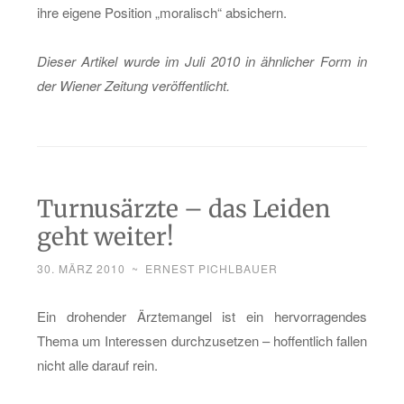
ihre ei­ge­ne Po­si­ti­on „mo­ra­lisch“ ab­si­chern.
Die­ser Ar­ti­kel wurde im Juli 2010 in ähn­li­cher Form in
der Wie­ner Zei­tung ver­öf­fent­licht.
Turnusärzte – das Leiden
geht weiter!
30. MÄRZ 2010
~
ERNEST PICHLBAUER
Ein dro­hen­der Ärz­te­man­gel ist ein her­vor­ra­gen­des
Thema um In­ter­es­sen durch­zu­set­zen – hof­fent­lich fal­len
nicht alle dar­auf rein.