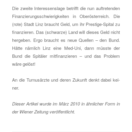
Die zwei­te In­ter­es­sens­la­ge be­trifft die nun auf­tre­ten­den
Fi­nan­zie­rungs­schwie­rig­kei­ten in Ober­ös­ter­reich. Die
(rote) Stadt Linz braucht Geld, um ihr Pres­ti­ge-Spi­tal zu
fi­nan­zie­ren. Das (schwar­ze) Land will die­ses Geld nicht
her­ge­ben. Ergo braucht es neue Quel­len – den Bund.
Hätte näm­lich Linz eine Med-Uni, dann müss­te der
Bund die Spi­tä­ler mit­fi­nan­zie­ren – und das Pro­blem
wäre ge­löst!
An die Tur­nus­ärz­te und deren Zu­kunft denkt dabei kei­
ner.
Die­ser Ar­ti­kel wurde im März 2010 in ähn­li­cher Form in
der Wie­ner Zei­tung ver­öf­fent­licht.