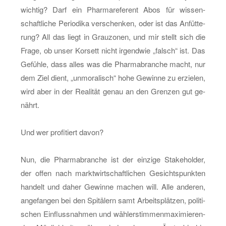
wich­tig? Darf ein Phar­ma­re­fe­rent Abos für wis­sen­
schaft­li­che Pe­ri­odi­ka ver­schen­ken, oder ist das An­füt­te­
rung? All das liegt in Grau­zo­nen, und mir stellt sich die
Frage, ob unser Kor­sett nicht ir­gend­wie „falsch“ ist. Das
Ge­füh­le, dass alles was die Phar­ma­bran­che macht, nur
dem Ziel dient, „un­mo­ra­lisch“ hohe Ge­win­ne zu er­zie­len,
wird aber in der Rea­li­tät genau an den Gren­zen gut ge­
nährt.
Und wer pro­fi­tiert davon?
Nun, die Phar­ma­bran­che ist der ein­zi­ge Sta­ke­hol­der,
der offen nach markt­wirt­schaft­li­chen Ge­sichts­punk­ten
han­delt und daher Ge­win­ne ma­chen will. Alle an­de­ren,
an­ge­fan­gen bei den Spi­tä­lern samt Ar­beits­plät­zen, po­li­ti­
schen Ein­fluss­nah­men und wäh­ler­stim­men­ma­xi­mie­ren­