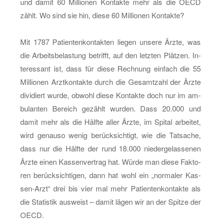
und damit 60 Mil­lio­nen Kon­tak­te mehr als die OECD
zählt. Wo sind sie hin, diese 60 Mil­lio­nen Kon­tak­te?
Mit 1787 Pa­ti­en­ten­kon­tak­ten lie­gen un­se­re Ärzte, was
die Ar­beits­be­las­tung be­trifft, auf den letz­ten Plät­zen. In­
ter­es­sant ist, dass für diese Rech­nung ein­fach die 55
Mil­lio­nen Arzt­kon­tak­te durch die Ge­samt­zahl der Ärzte
di­vi­diert wurde, ob­wohl diese Kon­tak­te doch nur im am­
bu­lan­ten Be­reich ge­zählt wur­den. Dass 20.000 und
damit mehr als die Hälf­te aller Ärzte, im Spi­tal ar­bei­tet,
wird ge­nau­so wenig be­rück­sich­tigt, wie die Tat­sa­che,
dass nur die Hälf­te der rund 18.000 nie­der­ge­las­se­nen
Ärzte einen Kas­sen­ver­trag hat. Würde man diese Fak­to­
ren be­rück­sich­ti­gen, dann hat wohl ein „nor­ma­ler Kas­
sen-Arzt“ drei bis vier mal mehr Pa­ti­en­ten­kon­tak­te als
die Sta­tis­tik aus­weist – damit lägen wir an der Spit­ze der
OECD.