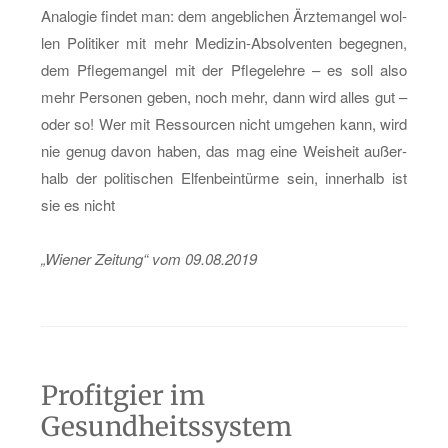
Ana­lo­gie fin­det man: dem an­geb­li­chen Ärz­te­man­gel wol­
len Po­li­ti­ker mit mehr Me­di­zin-Ab­sol­ven­ten be­geg­nen,
dem Pfle­ge­man­gel mit der Pfle­ge­leh­re – es soll also
mehr Per­so­nen geben, noch mehr, dann wird alles gut –
oder so! Wer mit Res­sour­cen nicht um­ge­hen kann, wird
nie genug davon haben, das mag eine Weis­heit au­ßer­
halb der po­li­ti­schen El­fen­bein­tür­me sein, in­ner­halb ist
sie es nicht
„Wie­ner Zei­tung“ vom 09.08.2019
Profitgier im
Gesundheitssystem