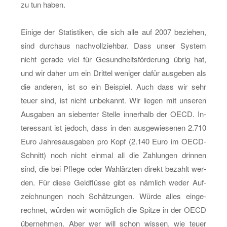
zu tun haben.
Ei­ni­ge der Sta­tis­ti­ken, die sich alle auf 2007 be­zie­hen,
sind durch­aus nach­voll­zieh­bar. Dass unser Sys­tem
nicht ge­ra­de viel für Ge­sund­heits­för­de­rung übrig hat,
und wir daher um ein Drit­tel we­ni­ger dafür aus­ge­ben als
die an­de­ren, ist so ein Bei­spiel. Auch dass wir sehr
teuer sind, ist nicht un­be­kannt. Wir lie­gen mit un­se­ren
Aus­ga­ben an sie­ben­ter Stel­le in­ner­halb der OECD. In­
ter­es­sant ist je­doch, dass in den aus­ge­wie­se­nen 2.710
Euro Jah­res­aus­ga­ben pro Kopf (2.140 Euro im OECD-
Schnitt) noch nicht ein­mal all die Zah­lun­gen drin­nen
sind, die bei Pfle­ge oder Wahl­ärz­ten di­rekt be­zahlt wer­
den. Für diese Geld­flüs­se gibt es näm­lich weder Auf­
zeich­nun­gen noch Schät­zun­gen. Würde alles ein­ge­
rech­net, wür­den wir wo­mög­lich die Spit­ze in der OECD
über­neh­men. Aber wer will schon wis­sen, wie teuer