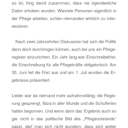
thos?
so ist, hing damit zu­sam­men, dass nie ir­gend­wel­che
Daten er­ho­ben wur­den. Wie­vie­le Per­so­nen ei­gent­lich in
der Pfle­ge ar­bei­ten, schien nie­man­den wirk­lich zu in­ter­
es­sie­ren.
Nach zwei Jahr­zehn­ten Dis­kus­si­on hat sich die Po­li­tik
dann doch durch­rin­gen kön­nen, auch bei uns ein Pfle­ge­
re­gis­ter ein­zu­rich­ten. Ein Jahr lang war Ein­schrei­be­frist,
die Ein­schrei­bung für alle Pfle­ge­kräf­te ob­li­ga­to­risch. Am
30. Juni lief die Frist aus und am 1. Juli wur­den die Er­
geb­nis­se prä­sen­tiert.
Lei­der war da nie­mand mehr auf­nah­me­fä­hig; die Re­gie­
rung ge­sprengt, Ibiza in aller Munde und die Schul­fe­ri­en
hat­ten be­gon­nen. Und wenn dann das Er­geb­nis auch so
gar nicht in das po­li­ti­sche Bild des „Pfle­ge­not­stands“
passt, darf man sich nicht wun­dern, dass sich wei­ter