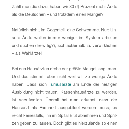
Zählt man die dazu, haben wir 30 (!) Pro­zent mehr Ärzte
als die Deut­schen – und trotz­dem einen Man­gel?
Na­tür­lich nicht, im Ge­gen­teil, eine Schwem­me. Nur: Un­
se­re Ärzte wol­len immer we­ni­ger im Sys­tem ar­bei­ten
und su­chen (frei­wil­lig?), sich au­ßer­halb zu ver­wirk­li­chen
– als Wahl­ärz­te!
Bei den Haus­ärz­ten drohe der größ­te Man­gel, sagt man.
Und das stimmt, aber nicht weil wir zu we­ni­ge Ärzte
haben. Dass sich
Tur­nus­ärz­te
am Ende der heu­ti­gen
Aus­bil­dung nicht trau­en, Kas­sen­haus­ärz­te zu wer­den,
ist ver­ständ­lich. Über­all hat man er­kannt, dass der
Haus­arzt als Fach­arzt aus­ge­bil­det wer­den muss; es
reicht kei­nes­falls, ihn im Spi­tal Blut ab­neh­men und Sprit­
zen geben zu las­sen. Doch gibt es hier­zu­lan­de so einen