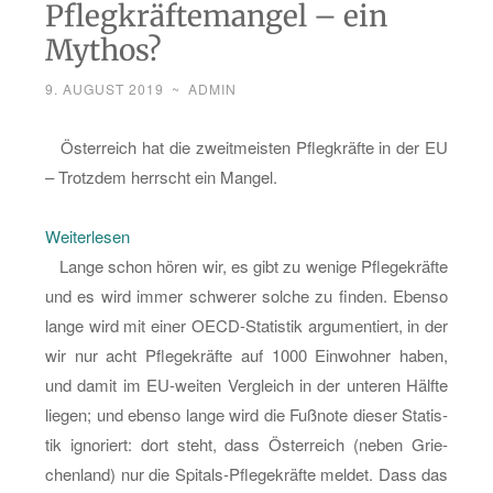
Pflegkräftemangel – ein
Mythos?
9. AUGUST 2019
~
ADMIN
Ös­ter­reich hat die zweit­meis­ten Pfleg­kräf­te in der EU
– Trotz­dem herrscht ein Man­gel.
:
Wei­ter­le­sen
Pfleg­
Lange schon hören wir, es gibt zu we­ni­ge Pfle­ge­kräf­te
kräf­
und es wird immer schwe­rer sol­che zu fin­den. Eben­so
te­
lange wird mit einer OECD-Sta­tis­tik ar­gu­men­tiert, in der
man­
wir nur acht Pfle­ge­kräf­te auf 1000 Ein­woh­ner haben,
gel
und damit im EU-wei­ten Ver­gleich in der un­te­ren Hälf­te
–
lie­gen; und eben­so lange wird die Fuß­no­te die­ser Sta­tis­
ein
tik igno­riert: dort steht, dass Ös­ter­reich (neben Grie­
My­
chen­land) nur die Spi­tals-Pfle­ge­kräf­te mel­det. Dass das