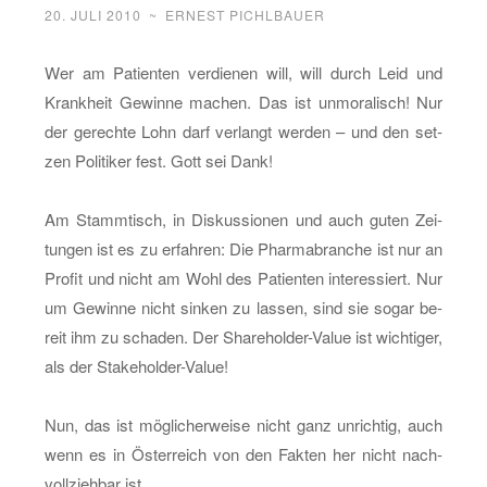
20. JULI 2010
~
ERNEST PICHLBAUER
Wer am Pa­ti­en­ten ver­die­nen will, will durch Leid und
Krank­heit Ge­win­ne ma­chen. Das ist un­mo­ra­lisch! Nur
der ge­rech­te Lohn darf ver­langt wer­den – und den set­
zen Po­li­ti­ker fest. Gott sei Dank!
Am Stamm­tisch, in Dis­kus­sio­nen und auch guten Zei­
tun­gen ist es zu er­fah­ren: Die Phar­ma­bran­che ist nur an
Pro­fit und nicht am Wohl des Pa­ti­en­ten in­ter­es­siert. Nur
um Ge­win­ne nicht sin­ken zu las­sen, sind sie sogar be­
reit ihm zu scha­den. Der Share­hol­der-Va­lue ist wich­ti­ger,
als der Sta­ke­hol­der-Va­lue!
Nun, das ist mög­li­cher­wei­se nicht ganz un­rich­tig, auch
wenn es in Ös­ter­reich von den Fak­ten her nicht nach­
voll­zieh­bar ist.