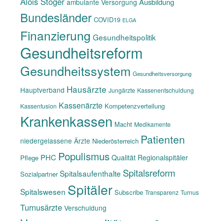
Alois Stöger
Ausbildung
ambulante Versorgung
Bundesländer
COVID19
ELGA
Finanzierung
Gesundheitspolitik
Gesundheitsreform
Gesundheitssystem
Gesundheitsversorgung
Hausärzte
Hauptverband
Jungärzte
Kassenentschuldung
Kassenärzte
Kompetenzverteilung
Kassenfusion
Krankenkassen
Macht
Medikamente
Patienten
niedergelassene Ärzte
Niederösterreich
Populismus
PHC
Qualität
Regionalspitäler
Pflege
Spitalsreform
Spitalsaufenthalte
Sozialpartner
Spitäler
Spitalswesen
Subscribe
Transparenz
Turnus
Turnusärzte
Verschuldung