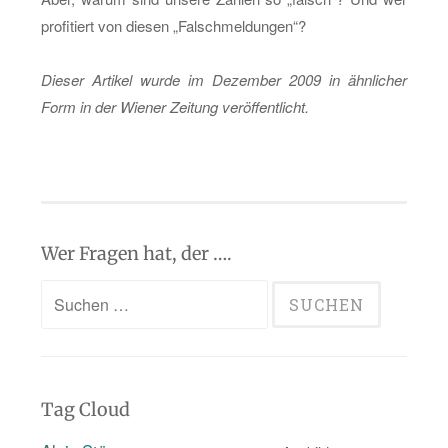
pro­fi­tiert von die­sen „Falsch­mel­dun­gen“?
Die­ser Ar­ti­kel wurde im De­zem­ber 2009 in ähn­li­cher
Form in der Wie­ner Zei­tung ver­öf­fent­licht.
Wer Fragen hat, der ….
Suchen
nach:
Tag Cloud