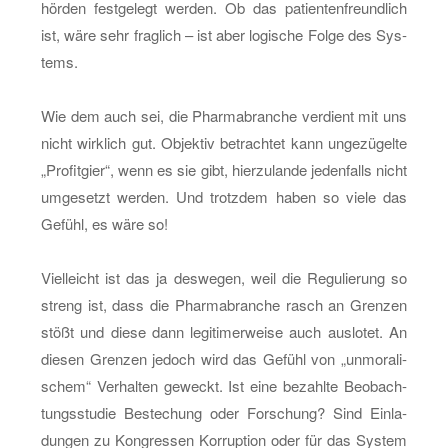
hör­den fest­ge­legt wer­den. Ob das pa­ti­en­ten­freund­lich
ist, wäre sehr frag­lich – ist aber lo­gi­sche Folge des Sys­
tems.
Wie dem auch sei, die Phar­ma­bran­che ver­dient mit uns
nicht wirk­lich gut. Ob­jek­tiv be­trach­tet kann un­ge­zü­gel­te
„Pro­fit­gier“, wenn es sie gibt, hier­zu­lan­de je­den­falls nicht
um­ge­setzt wer­den. Und trotz­dem haben so viele das
Ge­fühl, es wäre so!
Viel­leicht ist das ja des­we­gen, weil die Re­gu­lie­rung so
streng ist, dass die Phar­ma­bran­che rasch an Gren­zen
stößt und diese dann le­gi­ti­mer­wei­se auch aus­lo­tet. An
die­sen Gren­zen je­doch wird das Ge­fühl von „un­mo­ra­li­
schem“ Ver­hal­ten ge­weckt. Ist eine be­zahl­te Be­ob­ach­
tungs­stu­die Be­ste­chung oder For­schung? Sind Ein­la­
dun­gen zu Kon­gres­sen Kor­rup­ti­on oder für das Sys­tem