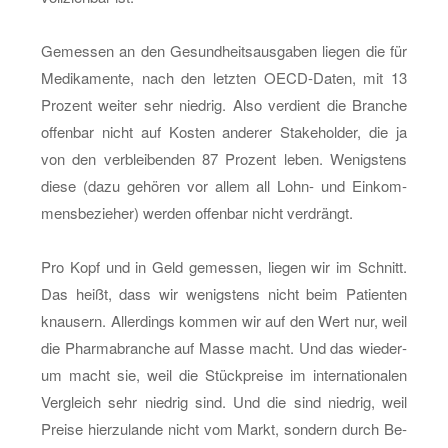
Ge­mes­sen an den Ge­sund­heits­aus­ga­ben lie­gen die für
Me­di­ka­men­te, nach den letz­ten OECD-Da­ten, mit 13
Pro­zent wei­ter sehr nied­rig. Also ver­dient die Bran­che
of­fen­bar nicht auf Kos­ten an­de­rer Sta­ke­hol­der, die ja
von den ver­blei­ben­den 87 Pro­zent leben. We­nigs­tens
diese (dazu ge­hö­ren vor allem all Lohn- und Ein­kom­
mens­be­zie­her) wer­den of­fen­bar nicht ver­drängt.
Pro Kopf und in Geld ge­mes­sen, lie­gen wir im Schnitt.
Das heißt, dass wir we­nigs­tens nicht beim Pa­ti­en­ten
knau­sern. Al­ler­dings kom­men wir auf den Wert nur, weil
die Phar­ma­bran­che auf Masse macht. Und das wie­der­
um macht sie, weil die Stück­prei­se im in­ter­na­tio­na­len
Ver­gleich sehr nied­rig sind. Und die sind nied­rig, weil
Prei­se hier­zu­lan­de nicht vom Markt, son­dern durch Be­