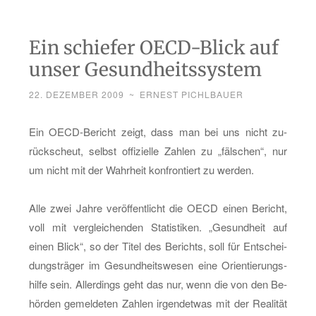
Ein schiefer OECD-Blick auf
unser Gesundheitssystem
22. DEZEMBER 2009
~
ERNEST PICHLBAUER
Ein OECD-Be­richt zeigt, dass man bei uns nicht zu­
rück­scheut, selbst of­fi­zi­el­le Zah­len zu „fäl­schen“, nur
um nicht mit der Wahr­heit kon­fron­tiert zu wer­den.
Alle zwei Jahre ver­öf­fent­licht die OECD einen Be­richt,
voll mit ver­glei­chen­den Sta­tis­ti­ken. „Ge­sund­heit auf
einen Blick“, so der Titel des Be­richts, soll für Ent­schei­
dungs­trä­ger im Ge­sund­heits­we­sen eine Ori­en­tie­rungs­
hil­fe sein. Al­ler­dings geht das nur, wenn die von den Be­
hör­den ge­mel­de­ten Zah­len ir­gend­et­was mit der Rea­li­tät