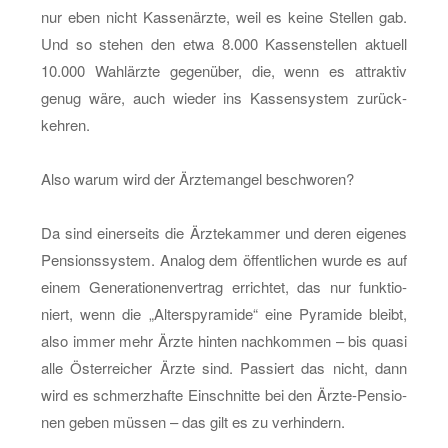
nur eben nicht Kas­sen­ärz­te, weil es keine Stel­len gab.
Und so ste­hen den etwa 8.000 Kas­sen­stel­len ak­tu­ell
10.000 Wahl­ärz­te ge­gen­über, die, wenn es at­trak­tiv
genug wäre, auch wie­der ins Kas­sen­sys­tem zu­rück­
keh­ren.
Also warum wird der Ärz­te­man­gel be­schwo­ren?
Da sind ei­ner­seits die Ärz­te­kam­mer und deren ei­ge­nes
Pen­si­ons­sys­tem. Ana­log dem öf­fent­li­chen wurde es auf
einem Ge­ne­ra­tio­nen­ver­trag er­rich­tet, das nur funk­tio­
niert, wenn die „Al­ters­py­ra­mi­de“ eine Py­ra­mi­de bleibt,
also immer mehr Ärzte hin­ten nach­kom­men – bis quasi
alle Ös­ter­rei­cher Ärzte sind. Pas­siert das nicht, dann
wird es schmerz­haf­te Ein­schnit­te bei den Ärz­te-Pen­sio­
nen geben müs­sen – das gilt es zu ver­hin­dern.