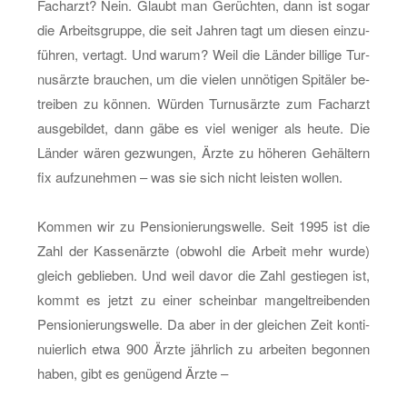
Fach­arzt? Nein. Glaubt man Ge­rüch­ten, dann ist sogar
die Ar­beits­grup­pe, die seit Jah­ren tagt um die­sen ein­zu­
füh­ren, ver­tagt. Und warum? Weil die Län­der bil­li­ge Tur­
nus­ärz­te brau­chen, um die vie­len un­nö­ti­gen Spi­tä­ler be­
trei­ben zu kön­nen. Wür­den Tur­nus­ärz­te zum Fach­arzt
aus­ge­bil­det, dann gäbe es viel we­ni­ger als heute. Die
Län­der wären ge­zwun­gen, Ärzte zu hö­he­ren Ge­häl­tern
fix auf­zu­neh­men – was sie sich nicht leis­ten wol­len.
Kom­men wir zu Pen­sio­nie­rungs­wel­le. Seit 1995 ist die
Zahl der Kas­sen­ärz­te (ob­wohl die Ar­beit mehr wurde)
gleich ge­blie­ben. Und weil davor die Zahl ge­stie­gen ist,
kommt es jetzt zu einer schein­bar man­gel­trei­ben­den
Pen­sio­nie­rungs­wel­le. Da aber in der glei­chen Zeit kon­ti­
nu­ier­lich etwa 900 Ärzte jähr­lich zu ar­bei­ten be­gon­nen
haben, gibt es ge­nü­gend Ärzte –