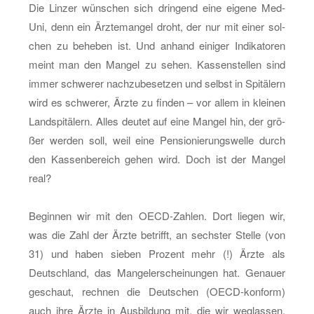
Die Lin­zer wün­schen sich drin­gend eine ei­ge­ne Med-
Uni, denn ein Ärz­te­man­gel droht, der nur mit einer sol­
chen zu be­he­ben ist. Und an­hand ei­ni­ger In­di­ka­to­ren
meint man den Man­gel zu sehen. Kas­sen­stel­len sind
immer schwe­rer nach­zu­be­set­zen und selbst in Spi­tä­lern
wird es schwe­rer, Ärzte zu fin­den – vor allem in klei­nen
Land­spi­tä­lern. Alles deu­tet auf eine Man­gel hin, der grö­
ßer wer­den soll, weil eine Pen­sio­nie­rungs­wel­le durch
den Kas­sen­be­reich gehen wird. Doch ist der Man­gel
real?
Be­gin­nen wir mit den OECD-Zah­len. Dort lie­gen wir,
was die Zahl der Ärzte be­trifft, an sechs­ter Stel­le (von
31) und haben sie­ben Pro­zent mehr (!) Ärzte als
Deutsch­land, das Man­gel­er­schei­nun­gen hat. Ge­nau­er
ge­schaut, rech­nen die Deut­schen (OECD-kon­form)
auch ihre Ärzte in Aus­bil­dung mit, die wir weg­las­sen.