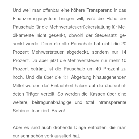
Und weil man of­fen­bar eine hö­he­re Trans­pa­renz in das
Fi­nan­zie­rungs­sys­tem brin­gen will, wird die Höhe der
Pau­scha­le für die Mehr­wert­steu­er­rück­er­stat­tung für Me­
di­ka­men­te nicht ge­senkt, ob­wohl der Steu­er­satz ge­
senkt wurde. Denn die alte Pau­scha­le hat nicht die 20
Pro­zent Mehr­wert­steu­er ab­ge­deckt, son­dern nur 14
Pro­zent. Da aber jetzt die Mehr­wert­steu­er nur mehr 10
Pro­zent be­trägt, ist die Pau­scha­le um 40 Pro­zent zu
hoch. Und die über die 1:1 Ab­gel­tung hin­aus­ge­hen­den
Mit­tel wer­den der Ein­fach­heit hal­ber auf die über­schul­
de­ten Trä­ger ver­teilt. So wer­den die Kas­sen über eine
wei­te­re, bei­tra­g­un­ab­hän­gi­ge und total in­trans­pa­ren­te
Schie­ne fi­nan­ziert. Bravo!
Aber es sind auch dro­hen­de Dinge ent­hal­ten, die man
nur sehr schön ver­klau­su­liert hat.