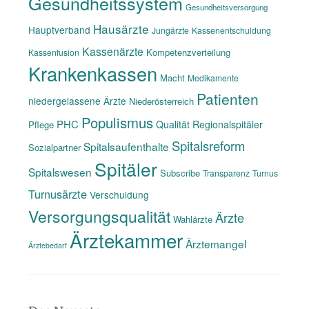
Gesundheitssystem
Gesundheitsversorgung
Hausärzte
Hauptverband
Jungärzte
Kassenentschuldung
Kassenärzte
Kompetenzverteilung
Kassenfusion
Krankenkassen
Macht
Medikamente
Patienten
niedergelassene Ärzte
Niederösterreich
Populismus
PHC
Qualität
Regionalspitäler
Pflege
Spitalsreform
Spitalsaufenthalte
Sozialpartner
Spitäler
Spitalswesen
Subscribe
Transparenz
Turnus
Turnusärzte
Verschuldung
Versorgungsqualität
Ärzte
Wahlärzte
Ärztekammer
Ärztemangel
Ärztebedarf