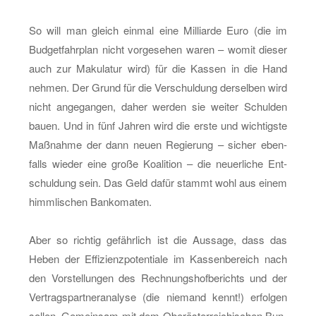
So will man gleich ein­mal eine Mil­li­ar­de Euro (die im
Bud­get­fahr­plan nicht vor­ge­se­hen waren – womit die­ser
auch zur Ma­ku­la­tur wird) für die Kas­sen in die Hand
neh­men. Der Grund für die Ver­schul­dung der­sel­ben wird
nicht an­ge­gan­gen, daher wer­den sie wei­ter Schul­den
bauen. Und in fünf Jah­ren wird die erste und wich­tigs­te
Maß­nah­me der dann neuen Re­gie­rung – si­cher eben­
falls wie­der eine große Ko­ali­ti­on – die neu­er­li­che Ent­
schul­dung sein. Das Geld dafür stammt wohl aus einem
himm­li­schen Ban­ko­ma­ten.
Aber so rich­tig ge­fähr­lich ist die Aus­sa­ge, dass das
Heben der Ef­fi­zi­enz­po­ten­tia­le im Kas­sen­be­reich nach
den Vor­stel­lun­gen des Rech­nungs­hof­be­richts und der
Ver­trags­part­ner­ana­ly­se (die nie­mand kennt!) er­fol­gen
sol­len. Ge­mein­sam mit dem Ober­ös­ter­rei­chi­schen Bun­