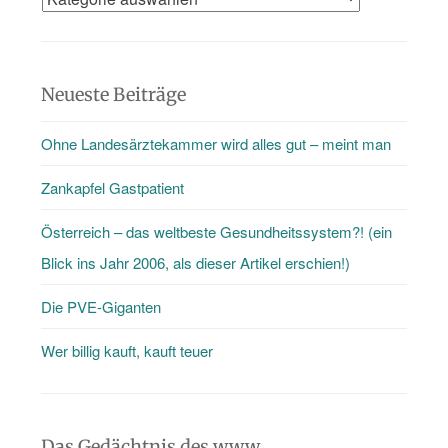
gibt
mehr
als
Neueste Beiträge
nur
Ohne Landesärztekammer wird alles gut – meint man
den
Blog
Zankapfel Gastpatient
…
Österreich – das weltbeste Gesundheitssystem?! (ein
Blick ins Jahr 2006, als dieser Artikel erschien!)
Die PVE-Giganten
Wer billig kauft, kauft teuer
Das Gedächtnis des www