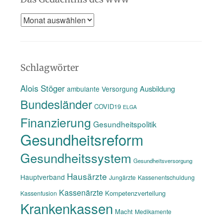
Das
Gedächtnis
des
www
Schlagwörter
Alois Stöger
Ausbildung
ambulante Versorgung
Bundesländer
COVID19
ELGA
Finanzierung
Gesundheitspolitik
Gesundheitsreform
Gesundheitssystem
Gesundheitsversorgung
Hausärzte
Hauptverband
Jungärzte
Kassenentschuldung
Kassenärzte
Kompetenzverteilung
Kassenfusion
Krankenkassen
Macht
Medikamente