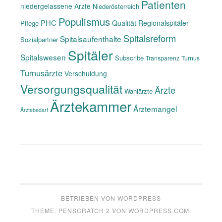
Patienten
niedergelassene Ärzte
Niederösterreich
Populismus
PHC
Qualität
Regionalspitäler
Pflege
Spitalsreform
Spitalsaufenthalte
Sozialpartner
Spitäler
Spitalswesen
Subscribe
Transparenz
Turnus
Turnusärzte
Verschuldung
Versorgungsqualität
Ärzte
Wahlärzte
Ärztekammer
Ärztemangel
Ärztebedarf
BETRIEBEN VON WORDPRESS
THEME: PENSCRATCH 2 VON
WORDPRESS.COM
.