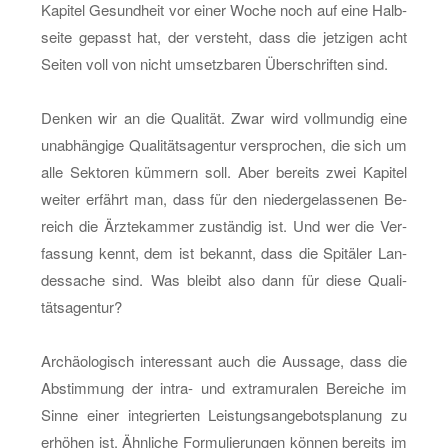
Ka­pi­tel Ge­sund­heit vor einer Woche noch auf eine Halb­
sei­te ge­passt hat, der ver­steht, dass die jet­zi­gen acht
Sei­ten voll von nicht um­setz­ba­ren Über­schrif­ten sind.
Den­ken wir an die Qua­li­tät. Zwar wird voll­mun­dig eine
un­ab­hän­gi­ge Qua­li­tätsagen­tur ver­spro­chen, die sich um
alle Sek­to­ren küm­mern soll. Aber be­reits zwei Ka­pi­tel
wei­ter er­fährt man, dass für den nie­der­ge­las­se­nen Be­
reich die Ärz­te­kam­mer zu­stän­dig ist. Und wer die Ver­
fas­sung kennt, dem ist be­kannt, dass die Spi­tä­ler Lan­
des­sa­che sind. Was bleibt also dann für diese Qua­li­
tätsagen­tur?
Ar­chäo­lo­gisch in­ter­es­sant auch die Aus­sa­ge, dass die
Ab­stim­mung der in­tra- und ex­tra­mu­ra­len Be­rei­che im
Sinne einer in­te­grier­ten Leis­tungs­an­ge­bots­pla­nung zu
er­hö­hen ist. Ähn­li­che For­mu­lie­run­gen kön­nen be­reits im