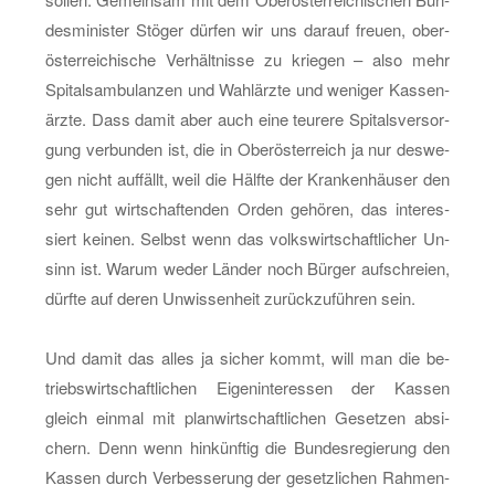
des­mi­nis­ter Stö­ger dür­fen wir uns dar­auf freu­en, ober­
ös­ter­rei­chi­sche Ver­hält­nis­se zu krie­gen – also mehr
Spi­tals­am­bu­lan­zen und Wahl­ärz­te und we­ni­ger Kas­sen­
ärz­te. Dass damit aber auch eine teu­re­re Spi­tals­ver­sor­
gung ver­bun­den ist, die in Ober­ös­ter­reich ja nur des­we­
gen nicht auf­fällt, weil die Hälf­te der Kran­ken­häu­ser den
sehr gut wirt­schaf­ten­den Orden ge­hö­ren, das in­ter­es­
siert kei­nen. Selbst wenn das volks­wirt­schaft­li­cher Un­
sinn ist. Warum weder Län­der noch Bür­ger auf­schrei­en,
dürf­te auf deren Un­wis­sen­heit zu­rück­zu­füh­ren sein.
Und damit das alles ja si­cher kommt, will man die be­
triebs­wirt­schaft­li­chen Ei­gen­in­ter­es­sen der Kas­sen
gleich ein­mal mit plan­wirt­schaft­li­chen Ge­set­zen ab­si­
chern. Denn wenn hin­künf­tig die Bun­des­re­gie­rung den
Kas­sen durch Ver­bes­se­rung der ge­setz­li­chen Rah­men­