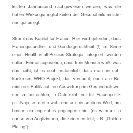
letz­ten Jahr­tau­send nach­ge­wie­sen wer­den, was die
hohen Wir­kungs­mög­lich­kei­ten der Ge­sund­heits­mi­nis­te­
ri­en gut be­legt.
Skur­ril das Ka­pi­tel für Frau­en. Hier wird ge­for­dert, dass
Frau­en­gesund­heit und Gen­der­ge­recht­heit (!) im Sinne
einer Health-in-all-Po­li­cies-Stra­te­gie in­te­griert wer­den
sol­len. Ein­mal ab­ge­se­hen, dass kein Mensch weiß, was
das heißt, ist es doch er­staun­lich, dass man ein sehr
kon­kre­tes WHO-Pro­jekt, das ver­sucht, eben alle Be­
reich der Po­li­tik auf ihre Aus­wir­kung im Ge­sund­heits­we­
sen zu be­trach­ten, in Ös­ter­reich nur für Frau­en­po­li­tik
gilt. Naja, es dürf­te wohl ehe um ein schö­nes Wort, am
bes­ten ein eng­li­sches ge­gan­gen sein. (es wim­melt ja
nur so von An­gli­zis­men, die kei­ner er­steht; z.B. „Gol­den
Pla­ting“).