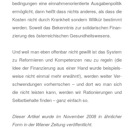
be­din­gun­gen eine ein­nah­me­n­ori­en­tier­te Aus­ga­ben­po­li­tik
er­mög­licht, dann heißt dass nichts an­de­res, als dass die
Kos­ten nicht durch Krank­heit son­dern Will­kür be­stimmt
wer­den. So­weit das Be­kennt­nis zur so­li­da­ri­schen Fi­nan­
zie­rung des ös­ter­rei­chi­schen Ge­sund­heits­we­sens.
Und weil man eben of­fen­bar nicht ge­willt ist das Sys­tem
zu Re­for­mie­ren und Kom­pe­ten­zen neu zu re­geln (die
Idee der Fi­nan­zie­rung aus einer Hand wurde bei­spiels­
wei­se nicht ein­mal mehr er­wähnt!), wer­den wei­ter Ver­
schwen­dun­gen vor­herr­schen – und dort wo man sich
die nicht leis­ten kann, wer­den wir Ra­tio­nie­run­gen und
Selbst­be­hal­te fin­den – ganz ein­fach so.
Die­ser Ar­ti­kel wurde im No­vem­ber 2008 in ähn­li­cher
Form in der Wie­ner Zei­tung ver­öf­fent­licht.