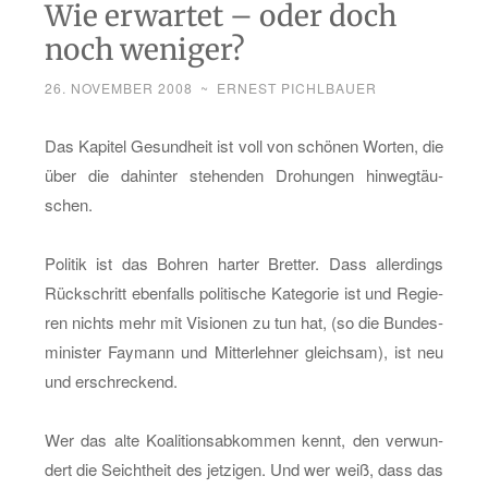
Wie erwartet – oder doch
noch weniger?
26. NOVEMBER 2008
~
ERNEST PICHLBAUER
Das Ka­pi­tel Ge­sund­heit ist voll von schö­nen Wor­ten, die
über die da­hin­ter ste­hen­den Dro­hun­gen hin­weg­täu­
schen.
Po­li­tik ist das Boh­ren har­ter Bret­ter. Dass al­ler­dings
Rück­schritt eben­falls po­li­ti­sche Ka­te­go­rie ist und Re­gie­
ren nichts mehr mit Vi­sio­nen zu tun hat, (so die Bun­des­
mi­nis­ter Fay­mann und Mit­ter­leh­ner gleich­sam), ist neu
und er­schre­ckend.
Wer das alte Ko­ali­ti­ons­ab­kom­men kennt, den ver­wun­
dert die Seicht­heit des jet­zi­gen. Und wer weiß, dass das