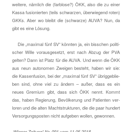
wei­te­re, näm­lich die (farb­lo­se?) ÖKK, also die zu einer
Kassa fu­sio­nier­ten (teils schwar­zen, über­wie­gend roten)
GKKs. Aber wo bleibt die (schwar­ze) AUVA? Nun, da
gibt es eine Lö­sung.
Die „ma­xi­mal fünf SV“ könn­ten ja, ein biss­chen po­li­ti­
scher Wille vor­aus­ge­setzt, erst nach Abzug der PVA
gel­ten? Dann ist Platz für die AUVA. Und wenn die ÖKK
aus neun au­to­no­men Zwei­gen be­steht, haben wir sie:
die Kas­sen­fu­si­on, bei der „ma­xi­mal fünf SV“ üb­rig­ge­blie­
ben sind, ohne viel zu än­dern – außer, dass es ein
neues Gre­mi­um gibt, dass sich ÖKK nennt. Kommt
das, haben Re­gie­rung, Be­völ­ke­rung und Pa­ti­en­ten ver­
lo­ren und die alten Macht­struk­tu­ren, die die paar hun­dert
Ver­sor­gungs­pos­ten nicht auf­ge­ben wol­len, ge­won­nen.
„Wie­ner Zei­tung“ Nr. 091 vom 11.05.2018