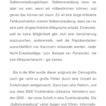
Selbst­ver­wal­tungs­kör­per. Selbst­ver­wal­tung kann es
aber nur sein, wenn wir mit­be­stim­men kön­nen, und
genau das kön­nen wir kaum. Es ist eine lange kri­ti­sier­te
Fehl­kon­struk­ti­on un­se­rer Selbst­ver­wal­tung, dass sie nur
eine sehr ein­ge­schränk­te Mit­spra­che er­laubt. Ei­ner­seits,
weil es keine Mög­lich­keit gibt, sich eine Ver­si­che­rung
aus­zu­su­chen, an­de­rer­seits, weil die Re­prä­sen­tan­ten
aus­schließ­lich von Kam­mern ent­sen­det wer­den. Jeder
Nicht-Er­werbs­tä­ti­ge, zum Bei­spiel ein Pen­sio­nist, hat
kein Mit­spra­che­recht – gar kei­nes.
Bis in die 80er wurde die­ser auf­grund der De­mo­gra­fie
noch gar nicht so große Feh­ler durch eine Un­zahl an
Funk­tio­nä­ren wett­ge­macht. Dann kam eine Re­form, und
aus etwa 8000 Funk­tio­nä­ren (in­klu­si­ve Ver­tre­tern) wur­
den 2000 – der erste Schritt in eine Funk­tio­närs­eli­te. Die
„Selbst­ver­wal­tung“ ver­lor Augen und Ohren. In­for­ma­tio­