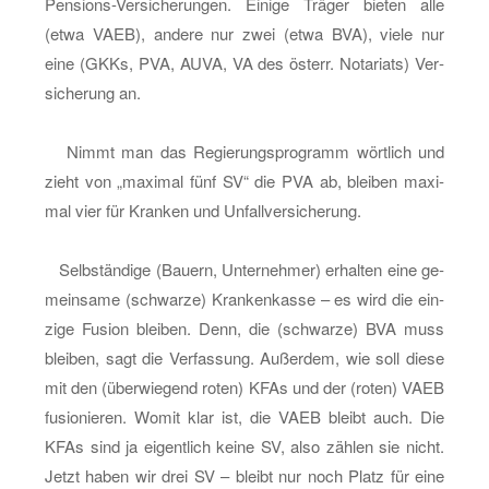
Pen­si­ons-Ver­si­che­run­gen. Ei­ni­ge Trä­ger bie­ten alle
(etwa VAEB), an­de­re nur zwei (etwa BVA), viele nur
eine (GKKs, PVA, AUVA, VA des ös­terr. No­ta­ri­ats) Ver­
si­che­rung an.
Nimmt man das Re­gie­rungs­pro­gramm wört­lich und
zieht von „ma­xi­mal fünf SV“ die PVA ab, blei­ben ma­xi­
mal vier für Kran­ken und Un­fall­ver­si­che­rung.
Selb­stän­di­ge (Bau­ern, Un­ter­neh­mer) er­hal­ten eine ge­
mein­sa­me (schwar­ze) Kran­ken­kas­se – es wird die ein­
zi­ge Fu­si­on blei­ben. Denn, die (schwar­ze) BVA muss
blei­ben, sagt die Ver­fas­sung. Au­ßer­dem, wie soll diese
mit den (über­wie­gend roten) KFAs und der (roten) VAEB
fu­sio­nie­ren. Womit klar ist, die VAEB bleibt auch. Die
KFAs sind ja ei­gent­lich keine SV, also zäh­len sie nicht.
Jetzt haben wir drei SV – bleibt nur noch Platz für eine