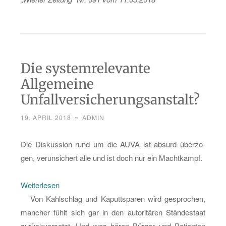
Die systemrelevante
Allgemeine
Unfallversicherungsanstalt?
19. APRIL 2018
~
ADMIN
Die Dis­kus­si­on rund um die AUVA ist ab­surd über­zo­
gen, ver­un­si­chert alle und ist doch nur ein Macht­kampf.
:
Wei­ter­le­sen
Die
Von Kahl­schlag und Ka­putt­spa­ren wird ge­spro­chen,
sys­
man­cher fühlt sich gar in den au­to­ri­tä­ren Stän­de­staat
tem­
zu­rück­ver­setzt. Und was hören Bür­ger und Pa­ti­en­ten