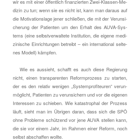
wir es mit einer öf­fent­lich fi­nan­zier­ten Zwei-Klas­sen-Me­
di­zin zu tun; wenn sie es nicht ist, kann man dar­aus auf
die Mo­ti­va­ti­ons­la­ge jener schlie­ßen, die mit der Ver­un­si­
che­rung der Pa­ti­en­ten um den Er­halt des AU­VA-Sys­
tems (eine selbst­ver­wal­te­te In­sti­tu­ti­on, die ei­ge­ne me­di­
zi­ni­sche Ein­rich­tun­gen be­treibt – ein in­ter­na­tio­nal sel­te­
nes Mo­dell) kämp­fen.
Wie es aus­sieht, schafft es auch diese Re­gie­rung
nicht, einen trans­pa­ren­ten Re­form­pro­zess zu star­ten,
der es den re­la­tiv we­ni­gen „Sys­tem­pro­fi­teu­ren“ ver­un­
mög­licht, Pa­ti­en­ten zu ver­un­si­chern und vor die ei­ge­nen
In­ter­es­sen zu schie­ben. Wie ka­ta­stro­phal der Pro­zess
läuft, sieht man im Üb­ri­gen daran, dass sich die SPÖ
ohne Pro­ble­me schüt­zend vor jene AUVA stel­len kann,
die sie vor einem Jahr, im Rah­men einer Re­form, noch
selbst ab­schaf­fen woll­te.