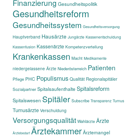
Finanzierung
Gesundheitspolitik
Gesundheitsreform
Gesundheitssystem
Gesundheitsversorgung
Hausärzte
Hauptverband
Jungärzte
Kassenentschuldung
Kassenärzte
Kompetenzverteilung
Kassenfusion
Krankenkassen
Macht
Medikamente
Patienten
niedergelassene Ärzte
Niederösterreich
Populismus
PHC
Qualität
Regionalspitäler
Pflege
Spitalsreform
Spitalsaufenthalte
Sozialpartner
Spitäler
Spitalswesen
Subscribe
Transparenz
Turnus
Turnusärzte
Verschuldung
Versorgungsqualität
Ärzte
Wahlärzte
Ärztekammer
Ärztemangel
Ärztebedarf