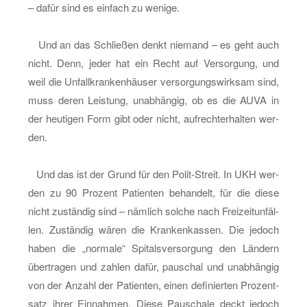
– dafür sind es ein­fach zu we­ni­ge.
Und an das Schlie­ßen denkt nie­mand – es geht auch
nicht. Denn, jeder hat ein Recht auf Ver­sor­gung, und
weil die Un­fall­kran­ken­häu­ser ver­sor­gungs­wirk­sam sind,
muss deren Leis­tung, un­ab­hän­gig, ob es die AUVA in
der heu­ti­gen Form gibt oder nicht, auf­recht­er­hal­ten wer­
den.
Und das ist der Grund für den Po­lit-Streit. In UKH wer­
den zu 90 Pro­zent Pa­ti­en­ten be­han­delt, für die diese
nicht zu­stän­dig sind – näm­lich sol­che nach Frei­zeit­un­fäl­
len. Zu­stän­dig wären die Kran­ken­kas­sen. Die je­doch
haben die „nor­ma­le“ Spi­tals­ver­sor­gung den Län­dern
über­tra­gen und zah­len dafür, pau­schal und un­ab­hän­gig
von der An­zahl der Pa­ti­en­ten, einen de­fi­nier­ten Pro­zent­
satz ihrer Ein­nah­men. Diese Pau­scha­le deckt je­doch