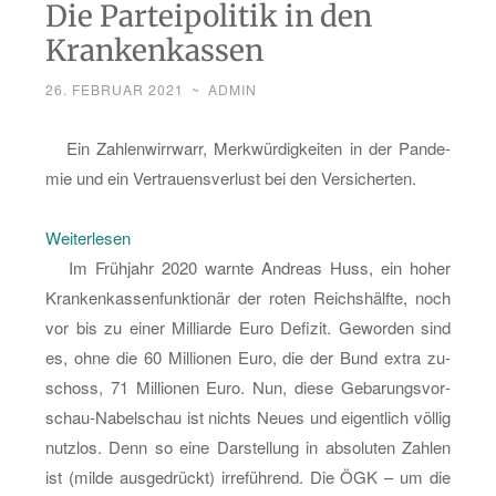
Die Parteipolitik in den
Krankenkassen
26. FEBRUAR 2021
~
ADMIN
Ein Zah­len­wirr­warr, Merk­wür­dig­kei­ten in der Pan­de­
mie und ein Ver­trau­ens­ver­lust bei den Ver­si­cher­ten.
:
Wei­ter­le­sen
Die
Im Früh­jahr 2020 warn­te An­dre­as Huss, ein hoher
Par­
Kran­ken­kas­sen­funk­tio­när der roten Reichs­hälf­te, noch
tei­
vor bis zu einer Mil­li­ar­de Euro De­fi­zit. Ge­wor­den sind
po­
es, ohne die 60 Mil­lio­nen Euro, die der Bund extra zu­
li­
schoss, 71 Mil­lio­nen Euro. Nun, diese Ge­ba­rungs­vor­
tik
schau-Na­bel­schau ist nichts Neues und ei­gent­lich völ­lig
in
nutz­los. Denn so eine Dar­stel­lung in ab­so­lu­ten Zah­len
den
ist (milde aus­ge­drückt) ir­re­füh­rend. Die ÖGK – um die