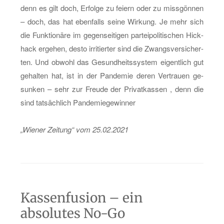
denn es gilt doch, Er­fol­ge zu fei­ern oder zu miss­gön­nen
– doch, das hat eben­falls seine Wir­kung. Je mehr sich
die Funk­tio­nä­re im ge­gen­sei­ti­gen par­tei­po­li­ti­schen Hick­
hack er­ge­hen, desto ir­ri­tier­ter sind die Zwangs­ver­si­cher­
ten. Und ob­wohl das Ge­sund­heits­sys­tem ei­gent­lich gut
ge­hal­ten hat, ist in der Pan­de­mie deren Ver­trau­en ge­
sun­ken – sehr zur Freu­de der Pri­vat­kas­sen , denn die
sind tat­säch­lich Pan­de­mie­ge­win­ner
„Wie­ner Zei­tung“ vom 25.02.2021
Kassenfusion – ein
absolutes No-Go