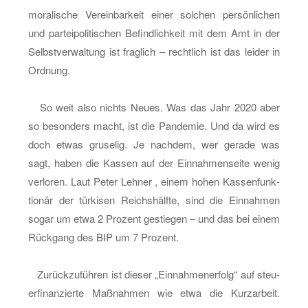
mo­ra­li­sche Ver­ein­bar­keit einer sol­chen per­sön­li­chen
und par­tei­po­li­ti­schen Be­find­lich­keit mit dem Amt in der
Selbst­ver­wal­tung ist frag­lich – recht­lich ist das lei­der in
Ord­nung.
So weit also nichts Neues. Was das Jahr 2020 aber
so be­son­ders macht, ist die Pan­de­mie. Und da wird es
doch etwas gru­se­lig. Je nach­dem, wer ge­ra­de was
sagt, haben die Kas­sen auf der Ein­nah­men­sei­te wenig
ver­lo­ren. Laut Peter Leh­ner , einem hohen Kas­sen­funk­
tio­när der tür­ki­sen Reichs­hälf­te, sind die Ein­nah­men
sogar um etwa 2 Pro­zent ge­stie­gen – und das bei einem
Rück­gang des BIP um 7 Pro­zent.
Zu­rück­zu­füh­ren ist die­ser „Ein­nah­men­er­folg“ auf steu­
er­fi­nan­zier­te Maß­nah­men wie etwa die Kurz­ar­beit.