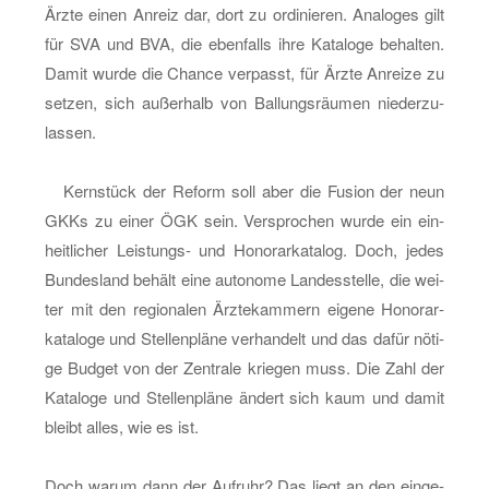
Ärzte einen An­reiz dar, dort zu or­di­nie­ren. Ana­lo­ges gilt
für SVA und BVA, die eben­falls ihre Ka­ta­lo­ge be­hal­ten.
Damit wurde die Chan­ce ver­passt, für Ärzte An­rei­ze zu
set­zen, sich au­ßer­halb von Bal­lungs­räu­men nie­der­zu­
las­sen.
Kern­stück der Re­form soll aber die Fu­si­on der neun
GKKs zu einer ÖGK sein. Ver­spro­chen wurde ein ein­
heit­li­cher Leis­tungs- und Ho­no­rar­ka­ta­log. Doch, jedes
Bun­des­land be­hält eine au­to­no­me Lan­des­stel­le, die wei­
ter mit den re­gio­na­len Ärz­te­kam­mern ei­ge­ne Ho­no­rar­
ka­ta­lo­ge und Stel­len­plä­ne ver­han­delt und das dafür nö­ti­
ge Bud­get von der Zen­tra­le krie­gen muss. Die Zahl der
Ka­ta­lo­ge und Stel­len­plä­ne än­dert sich kaum und damit
bleibt alles, wie es ist.
Doch warum dann der Auf­ruhr? Das liegt an den ein­ge­