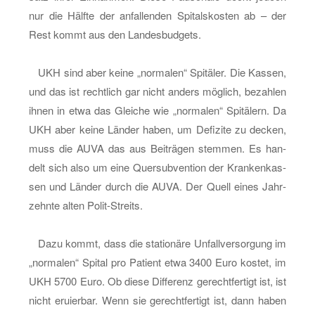
nur die Hälf­te der an­fal­len­den Spi­tals­kos­ten ab – der
Rest kommt aus den Lan­des­bud­gets.
UKH sind aber keine „nor­ma­len“ Spi­tä­ler. Die Kas­sen,
und das ist recht­lich gar nicht an­ders mög­lich, be­zah­len
ihnen in etwa das Glei­che wie „nor­ma­len“ Spi­tä­lern. Da
UKH aber keine Län­der haben, um De­fi­zi­te zu de­cken,
muss die AUVA das aus Bei­trä­gen stem­men. Es han­
delt sich also um eine Quer­sub­ven­ti­on der Kran­ken­kas­
sen und Län­der durch die AUVA. Der Quell eines Jahr­
zehn­te alten Po­lit-Streits.
Dazu kommt, dass die sta­tio­nä­re Un­fall­ver­sor­gung im
„nor­ma­len“ Spi­tal pro Pa­ti­ent etwa 3400 Euro kos­tet, im
UKH 5700 Euro. Ob diese Dif­fe­renz ge­recht­fer­tigt ist, ist
nicht eru­ier­bar. Wenn sie ge­recht­fer­tigt ist, dann haben