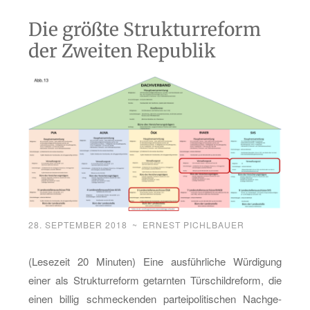
Die größte Strukturreform
der Zweiten Republik
28. SEPTEMBER 2018
~
ERNEST PICHLBAUER
(Le­se­zeit 20 Mi­nu­ten) Eine aus­führ­li­che Wür­di­gung
einer als Struk­tur­re­form ge­tarn­ten Tür­schild­re­form, die
einen bil­lig schme­cken­den par­tei­po­li­ti­schen Nach­ge­