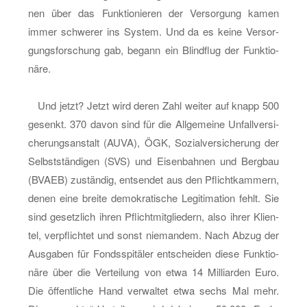
nen über das Funk­tio­nie­ren der Ver­sor­gung kamen
immer schwe­rer ins Sys­tem. Und da es keine Ver­sor­
gungs­for­schung gab, be­gann ein Blind­flug der Funk­tio­
nä­re.
Und jetzt? Jetzt wird deren Zahl wei­ter auf knapp 500
ge­senkt. 370 davon sind für die All­ge­mei­ne Un­fall­ver­si­
che­rungs­an­stalt (AUVA), ÖGK, So­zi­al­ver­si­che­rung der
Selbst­stän­di­gen (SVS) und Ei­sen­bah­nen und Berg­bau
(BVAEB) zu­stän­dig, ent­sen­det aus den Pflicht­kam­mern,
denen eine brei­te de­mo­kra­ti­sche Le­gi­ti­ma­ti­on fehlt. Sie
sind ge­setz­lich ihren Pflicht­mit­glie­dern, also ihrer Kli­en­
tel, ver­pflich­tet und sonst nie­man­dem. Nach Abzug der
Aus­ga­ben für Fonds­spi­tä­ler ent­schei­den diese Funk­tio­
nä­re über die Ver­tei­lung von etwa 14 Mil­li­ar­den Euro.
Die öf­fent­li­che Hand ver­wal­tet etwa sechs Mal mehr.