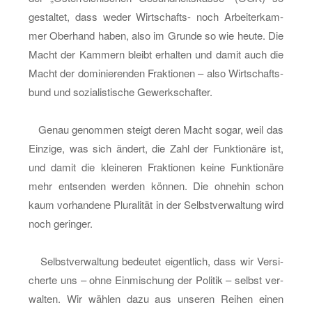
tes
ge­stal­tet, dass weder Wirt­schafts- noch Ar­bei­ter­kam­
No-
mer Ober­hand haben, also im Grun­de so wie heute. Die
Go
Macht der Kam­mern bleibt er­hal­ten und damit auch die
Macht der do­mi­nie­ren­den Frak­tio­nen – also Wirt­schafts­
bund und so­zia­lis­ti­sche Ge­werk­schaf­ter.
Genau ge­nom­men steigt deren Macht sogar, weil das
Ein­zi­ge, was sich än­dert, die Zahl der Funk­tio­nä­re ist,
und damit die klei­ne­ren Frak­tio­nen keine Funk­tio­nä­re
mehr ent­sen­den wer­den kön­nen. Die oh­ne­hin schon
kaum vor­han­de­ne Plu­ra­li­tät in der Selbst­ver­wal­tung wird
noch ge­rin­ger.
Selbst­ver­wal­tung be­deu­tet ei­gent­lich, dass wir Ver­si­
cher­te uns – ohne Ein­mi­schung der Po­li­tik – selbst ver­
wal­ten. Wir wäh­len dazu aus un­se­ren Rei­hen einen