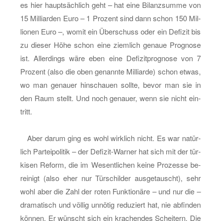
Kran­
es hier haupt­säch­lich geht – hat eine Bi­lanz­sum­me von
ken­
15 Mil­li­ar­den Euro – 1 Pro­zent sind dann schon 150 Mil­
kas­
lio­nen Euro –, womit ein Über­schuss oder ein De­fi­zit bis
sen
zu die­ser Höhe schon eine ziem­lich ge­naue Pro­gno­se
ist. Al­ler­dings wäre eben eine De­fi­zit­pro­gno­se von 7
Pro­zent (also die oben ge­nann­te Mil­li­ar­de) schon etwas,
wo man ge­nau­er hin­schau­en soll­te, bevor man sie in
den Raum stellt. Und noch ge­nau­er, wenn sie nicht ein­
tritt.
Aber darum ging es wohl wirk­lich nicht. Es war na­tür­
lich Par­tei­po­li­tik – der De­fi­zit-War­ner hat sich mit der tür­
ki­sen Re­form, die im We­sent­li­chen keine Pro­zes­se be­
rei­nigt (also eher nur Tür­schil­der aus­ge­tauscht), sehr
wohl aber die Zahl der roten Funk­tio­nä­re – und nur die –
dra­ma­tisch und völ­lig un­nö­tig re­du­ziert hat, nie ab­fin­den
kön­nen. Er wünscht sich ein kra­chen­des Schei­tern. Die