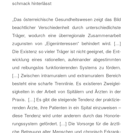
schmack hin­ter­lässt
„Das ös­ter­rei­chi­sche Ge­sund­heits­we­sen zeigt das Bild
be­acht­li­cher Ver­schie­den­heit durch un­ter­schied­lichs­te
Trä­ger, wo­durch eine über­re­gio­na­le Zu­sam­men­ar­beit
zu­guns­ten von „Ei­gen­in­ter­es­sen“ be­hin­dert wird. […]
Die Exis­tenz so vie­ler Trä­ger ist nicht ge­eig­net, die Ent­
wick­lung eines ra­tio­nel­len, auf­ein­an­der ab­ge­stimm­ten
und rei­bungs­los funk­tio­nie­ren­den Sys­tems zu för­dern.
[…] Zwi­schen in­tra­mu­ra­lem und ex­tra­mu­ra­lem Be­reich
be­steht eine schar­fe Trenn­li­nie. Es exis­tie­ren Zwei­glei­
sig­kei­ten in der Ar­beit von Spi­tä­lern und Ärz­ten in der
Pra­xis. […] Es gibt die stei­gen­de Ten­denz der prak­ti­zie­
ren­den Ärzte, ihre Pa­ti­en­ten in ein Spi­tal ein­zu­wei­sen –
diese Ten­denz wird unter an­de­rem durch das Ho­no­rie­
rungs­sys­tem ge­för­dert. […] Die Vor­sor­ge für die ärzt­li­
che Be­treu­ung alter Men­schen und chro­nisch Er­krank­