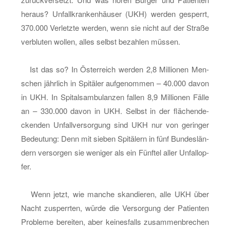
re­
her­aus? Un­fall­kran­ken­häu­ser (UKH) wer­den ge­sperrt,
le­
370.000 Ver­letz­te wer­den, wenn sie nicht auf der Stra­ße
van­
ver­blu­ten wol­len, alles selbst be­zah­len müs­sen.
te
All­
Ist das so? In Ös­ter­reich wer­den 2,8 Mil­lio­nen Men­
ge­
schen jähr­lich in Spi­tä­ler auf­ge­nom­men – 40.000 davon
mei­
in UKH. In Spi­tals­am­bu­lan­zen fal­len 8,9 Mil­lio­nen Fälle
ne
an – 330.000 davon in UKH. Selbst in der flä­chen­de­
Un­
cken­den Un­fall­ver­sor­gung sind UKH nur von ge­rin­ger
fall­
Be­deu­tung: Denn mit sie­ben Spi­tä­lern in fünf Bun­des­län­
ver­
dern ver­sor­gen sie we­ni­ger als ein Fünf­tel aller Un­fall­op­
si­
fer.
che­
rungs­
Wenn jetzt, wie man­che skan­die­ren, alle UKH über
an­
Nacht zu­sperr­ten, würde die Ver­sor­gung der Pa­ti­en­ten
stalt?
Pro­ble­me be­rei­ten, aber kei­nes­falls zu­sam­men­bre­chen