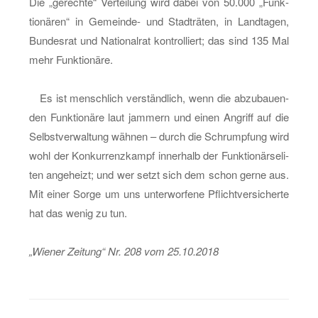
Die „ge­rech­te“ Ver­tei­lung wird dabei von 50.000 „Funk­
tio­nä­ren“ in Ge­mein­de- und Stadt­rä­ten, in Land­ta­gen,
Bun­des­rat und Na­tio­nal­rat kon­trol­liert; das sind 135 Mal
mehr Funk­tio­nä­re.
Es ist mensch­lich ver­ständ­lich, wenn die ab­zu­bau­en­
den Funk­tio­nä­re laut jam­mern und einen An­griff auf die
Selbst­ver­wal­tung wäh­nen – durch die Schrump­fung wird
wohl der Kon­kur­renz­kampf in­ner­halb der Funk­tio­närs­eli­
ten an­ge­heizt; und wer setzt sich dem schon gerne aus.
Mit einer Sorge um uns un­ter­wor­fe­ne Pflicht­ver­si­cher­te
hat das wenig zu tun.
„Wie­ner Zei­tung“ Nr. 208 vom 25.10.2018