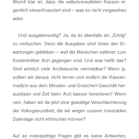
Womit klar ist, dass die selbst­ver­wal­te­ten Kas­sen ei­
gent­lich steu­er­fi­nan­ziert sind – was so nicht vor­ge­se­hen
wäre.
Und aus­ga­ben­sei­tig? Ja, da ist eben­falls ein „Er­folg“
zu ver­bu­chen. Denn die Aus­ga­ben sind hin­ter den Er­
war­tun­gen ge­blie­ben – weil die Men­schen sel­te­ner zum
Kos­ten­trei­ber Arzt ge­gan­gen sind. Und was heißt das?
Sind wirk­lich viele Arzt­be­su­che ver­meid­bar? Wenn ja,
soll­ten wir dar­aus nicht ler­nen und end­lich die Kas­sen­
me­di­zin aus dem Mi­nu­ten- und Gro­scherl-Ge­schäft her­
aus­lö­sen und Zeit beim Arzt bes­ser ho­no­rie­ren? Wenn
nein, haben wir da jetzt eine ge­wal­ti­ge Ver­schlech­te­rung
der Volks­ge­sund­heit, die wir wegen un­se­rer mi­se­ra­blen
Da­ten­la­ge nicht er­for­schen kön­nen?
Auf so mie­se­pe­tri­ge Fra­gen gibt es keine Ant­wor­ten,