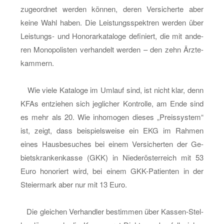
nicht
zu­ge­ord­net wer­den kön­nen, deren Ver­si­cher­te aber
die
keine Wahl haben. Die Leis­tungs­spek­tren wer­den über
„größ­
Leis­tungs- und Ho­no­rar­ka­ta­lo­ge de­fi­niert, die mit an­de­
te
ren Mo­no­po­lis­ten ver­han­delt wer­den – den zehn Ärz­te­
Struk­
kam­mern.
tur­
re­
Wie viele Ka­ta­lo­ge im Um­lauf sind, ist nicht klar, denn
form
KFAs ent­zie­hen sich jeg­li­cher Kon­trol­le, am Ende sind
der
es mehr als 20. Wie in­ho­mo­gen die­ses „Preis­sys­tem“
Zwei­
ist, zeigt, dass bei­spiels­wei­se ein EKG im Rah­men
ten
eines Haus­be­su­ches bei einem Ver­si­cher­ten der Ge­
Re­
biets­kran­ken­kas­se (GKK) in Nie­der­ös­ter­reich mit 53
pu­
Euro ho­no­riert wird, bei einem GKK-Pa­ti­en­ten in der
blik“
Stei­er­mark aber nur mit 13 Euro.
Die glei­chen Ver­hand­ler be­stim­men über Kas­sen-Stel­