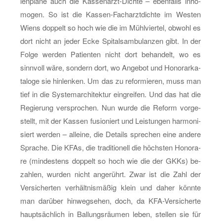
len­plä­ne auch die Kas­sen­arzt-Dich­te – eben­falls in­ho­
mo­gen. So ist die Kas­sen-Fach­arzt­dich­te im Wes­ten
Wiens dop­pelt so hoch wie die im Mühl­vier­tel, ob­wohl es
dort nicht an jeder Ecke Spi­tals­am­bu­lan­zen gibt. In der
Folge wer­den Pa­ti­en­ten nicht dort be­han­delt, wo es
sinn­voll wäre, son­dern dort, wo An­ge­bot und Ho­no­rar­ka­
ta­lo­ge sie hin­len­ken. Um das zu re­for­mie­ren, muss man
tief in die Sys­tem­ar­chi­tek­tur ein­grei­fen. Und das hat die
Re­gie­rung ver­spro­chen. Nun wurde die Re­form vor­ge­
stellt, mit der Kas­sen fu­sio­niert und Leis­tun­gen har­mo­ni­
siert wer­den – al­lei­ne, die De­tails spre­chen eine an­de­re
Spra­che. Die KFAs, die tra­di­tio­nell die höchs­ten Ho­no­ra­
re (min­des­tens dop­pelt so hoch wie die der GKKs) be­
zah­len, wur­den nicht an­ge­rührt. Zwar ist die Zahl der
Ver­si­cher­ten ver­hält­nis­mä­ßig klein und daher könn­te
man dar­über hin­weg­se­hen, doch, da KFA-Ver­si­cher­te
haupt­säch­lich in Bal­lungs­räu­men leben, stel­len sie für