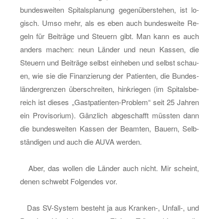
bun­des­wei­ten Spi­tals­pla­nung ge­gen­über­ste­hen, ist lo­
gisch. Umso mehr, als es eben auch bun­des­wei­te Re­
geln für Bei­trä­ge und Steu­ern gibt. Man kann es auch
an­ders ma­chen: neun Län­der und neun Kas­sen, die
Steu­ern und Bei­trä­ge selbst ein­he­ben und selbst schau­
en, wie sie die Fi­nan­zie­rung der Pa­ti­en­ten, die Bun­des­
län­der­gren­zen über­schrei­ten, hin­krie­gen (im Spi­tals­be­
reich ist die­ses „Gast­pa­ti­en­ten-Pro­blem“ seit 25 Jah­ren
ein Pro­vi­so­ri­um). Gänz­lich ab­ge­schafft müss­ten dann
die bun­des­wei­ten Kas­sen der Be­am­ten, Bau­ern, Selb­
stän­di­gen und auch die AUVA wer­den.
Aber, das wol­len die Län­der auch nicht. Mir scheint,
denen schwebt Fol­gen­des vor.
Das SV-Sys­tem be­steht ja aus Kran­ken-, Un­fall-, und