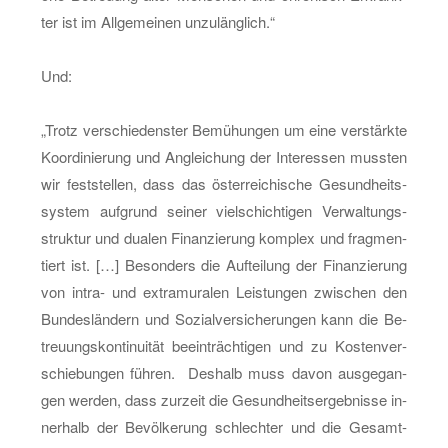
ter ist im All­ge­mei­nen un­zu­läng­lich.“
Und:
„Trotz ver­schie­dens­ter Be­mü­hun­gen um eine ver­stärk­te
Ko­or­di­nie­rung und An­glei­chung der In­ter­es­sen muss­ten
wir fest­stel­len, dass das ös­ter­rei­chi­sche Ge­sund­heits­
sys­tem auf­grund sei­ner viel­schich­ti­gen Ver­wal­tungs­
struk­tur und dua­len Fi­nan­zie­rung kom­plex und frag­men­
tiert ist. […] Be­son­ders die Auf­tei­lung der Fi­nan­zie­rung
von in­tra- und ex­tra­mu­ra­len Leis­tun­gen zwi­schen den
Bun­des­län­dern und So­zi­al­ver­si­che­run­gen kann die Be­
treu­ungs­kon­ti­nui­tät be­ein­träch­ti­gen und zu Kos­ten­ver­
schie­bun­gen füh­ren. Des­halb muss davon aus­ge­gan­
gen wer­den, dass zur­zeit die Ge­sund­heits­er­geb­nis­se in­
ner­halb der Be­völ­ke­rung schlech­ter und die Ge­samt­