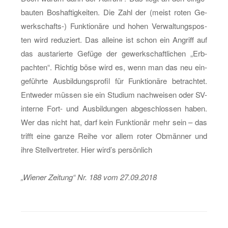
bau­ten Bos­haf­tig­kei­ten. Die Zahl der (meist roten Ge­
werk­schafts-) Funk­tio­nä­re und hohen Ver­wal­tungs­pos­
ten wird re­du­ziert. Das al­lei­ne ist schon ein An­griff auf
das aus­ta­rier­te Ge­fü­ge der ge­werk­schaft­li­chen „Erb­
pach­ten“. Rich­tig böse wird es, wenn man das neu ein­
ge­führ­te Aus­bil­dungs­pro­fil für Funk­tio­nä­re be­trach­tet.
Ent­we­der müs­sen sie ein Stu­di­um nach­wei­sen oder SV-
in­ter­ne Fort- und Aus­bil­dun­gen ab­ge­schlos­sen haben.
Wer das nicht hat, darf kein Funk­tio­när mehr sein – das
trifft eine ganze Reihe vor allem roter Ob­män­ner und
ihre Stell­ver­tre­ter. Hier wird’s per­sön­lich
„Wie­ner Zei­tung“ Nr. 188 vom 27.09.2018