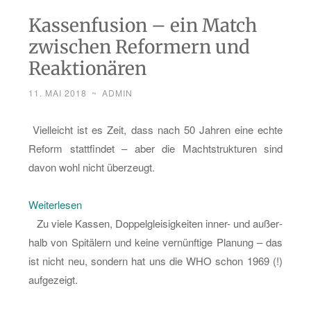
Kassenfusion – ein Match
zwischen Reformern und
Reaktionären
11. MAI 2018
~
ADMIN
Viel­leicht ist es Zeit, dass nach 50 Jah­ren eine echte
Re­form statt­fin­det – aber die Macht­struk­tu­ren sind
davon wohl nicht über­zeugt.
:
Wei­ter­le­sen
Kas­
Zu viele Kas­sen, Dop­pel­glei­sig­kei­ten in­ner- und au­ßer­
sen­
halb von Spi­tä­lern und keine ver­nünf­ti­ge Pla­nung – das
fu­
ist nicht neu, son­dern hat uns die WHO schon 1969 (!)
si­
auf­ge­zeigt.
on