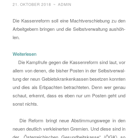
21. OKTOBER 2018
~
ADMIN
Die Kas­sen­re­form soll eine Macht­ver­schie­bung zu den
Ar­beit­ge­bern brin­gen und die Selbst­ver­wal­tung aus­höh­
len.
:
Wei­ter­le­sen
Kas­
Die Kampf­ru­fe gegen die Kas­sen­re­form sind laut, vor
sen­
allem von denen, die bis­her Pos­ten in der Selbst­ver­wal­
fu­
tung der neun Ge­biets­kran­ken­kas­sen be­set­zen konn­ten
si­
und dies als Erb­pach­ten be­trach­te­ten. Denn wer genau
on
schaut, er­kennt, dass es eben nur um Pos­ten geht und
–
sonst nichts.
ein
ab­
Die Re­form bringt neue Ab­stim­mungs­we­ge in den
so­
neuen deut­lich ver­klei­ner­ten Gre­mi­en. Und diese sind in
lu­
der „Ös­ter­rei­chi­schen Ge­sund­heits­kas­se“ (ÖGK) so