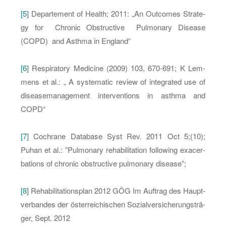
[5]
De­par­te­ment of Health; 2011: „An Out­co­mes Stra­te­
gy for Chro­nic Ob­struc­tive Pul­mo­na­ry Di­sea­se
(COPD) and Asth­ma in Eng­land“
[6]
Re­spi­ra­to­ry Me­di­ci­ne (2009) 103, 670-691; K Lem­
mens et al.: „ A sys­te­ma­tic re­view of in­te­gra­ted use of
di­sease­ma­nage­ment in­ter­ven­ti­ons in asth­ma and
COPD“
[7]
Co­ch­ra­ne Da­ta­ba­se Syst Rev. 2011 Oct 5;(10);
Puhan et al.: ”Pul­mo­na­ry re­ha­bi­li­ta­ti­on fol­lo­wing ex­a­cer­
ba­ti­ons of chro­nic ob­struc­tive pul­mo­na­ry di­sea­se”;
[8]
Re­ha­bi­li­ta­ti­ons­plan 2012 GÖG Im Auf­trag des Haupt­
ver­ban­des der ös­ter­rei­chi­schen So­zi­al­ver­si­che­rungs­trä­
ger, Sept. 2012