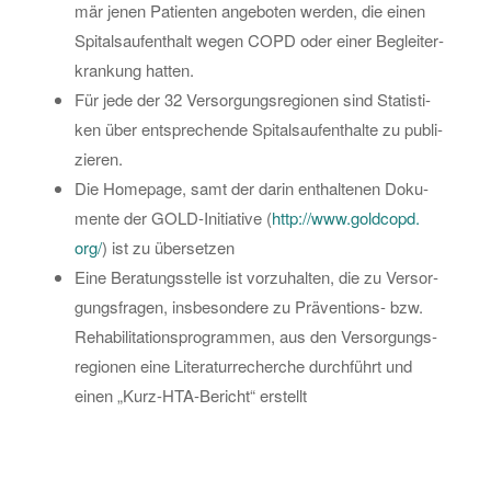
mär jenen Pa­ti­en­ten an­ge­bo­ten wer­den, die einen
Spi­tals­auf­ent­halt wegen COPD oder einer Be­glei­ter­
kran­kung hat­ten.
Für jede der 32 Ver­sor­gungs­re­gio­nen sind Sta­tis­ti­
ken über ent­spre­chen­de Spi­tals­auf­ent­hal­te zu pu­bli­
zie­ren.
Die Home­page, samt der darin ent­hal­te­nen Do­ku­
men­te der GOLD-In­itia­ti­ve (
http://​www.​goldcopd.​
org/
) ist zu über­set­zen
Eine Be­ra­tungs­stel­le ist vor­zu­hal­ten, die zu Ver­sor­
gungs­fra­gen, ins­be­son­de­re zu Prä­ven­ti­ons- bzw.
Re­ha­bi­li­ta­ti­ons­pro­gram­men, aus den Ver­sor­gungs­
re­gio­nen eine Li­te­ra­tur­re­cher­che durch­führt und
einen „Kurz-HTA-Be­richt“ er­stellt