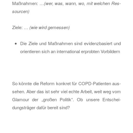
Maß­nah­men: …
(wer, was, wann, wo, mit wel­chen Res­
sour­cen)
Ziele: …
(wie wird ge­mes­sen)
Die Ziele und Maß­nah­men sind evi­denz­ba­siert und
ori­en­tie­ren sich an in­ter­na­tio­nal er­prob­ten Vor­bil­dern
So könn­te die Re­form kon­kret für COPD-Pa­ti­en­ten aus­
se­hen. Aber das ist sehr viel echte Ar­beit, weit weg vom
Gla­mour der „gro­ßen Po­li­tik“. Ob un­se­re Ent­schei­
dungs­trä­ger dafür be­reit sind?