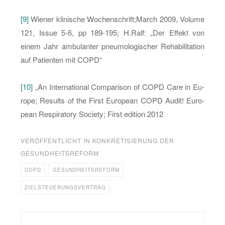
[9]
Wie­ner kli­ni­sche Wo­chen­schrift;March 2009, Vo­lu­me
121, Issue 5-6, pp 189-195; H.​Ralf: „Der Ef­fekt von
einem Jahr am­bu­lan­ter pneu­mo­lo­gi­scher Re­ha­bi­li­ta­ti­on
auf Pa­ti­en­ten mit COPD“
[10]
„An In­ter­na­tio­nal Com­pa­ri­son of COPD Care in Eu­
ro­pe; Re­sults of the First Eu­ro­pean COPD Audit! Eu­ro­
pean Re­spi­ra­to­ry So­cie­ty; First edi­ti­on 2012
VERÖFFENTLICHT IN
KONKRETISIERUNG DER
GESUNDHEITSREFORM
COPD
GESUNDHEITSREFORM
ZIELSTEUERUNGSVERTRAG