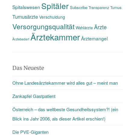
Spitäler
Spitalswesen
Subscribe
Transparenz
Turnus
Turnusärzte
Verschuldung
Versorgungsqualität
Ärzte
Wahlärzte
Ärztekammer
Ärztemangel
Ärztebedarf
Das Neueste
Ohne Landesärztekammer wird alles gut – meint man
Zankapfel Gastpatient
Österreich – das weltbeste Gesundheitssystem?! (ein
Blick ins Jahr 2006, als dieser Artikel erschien!)
Die PVE-Giganten