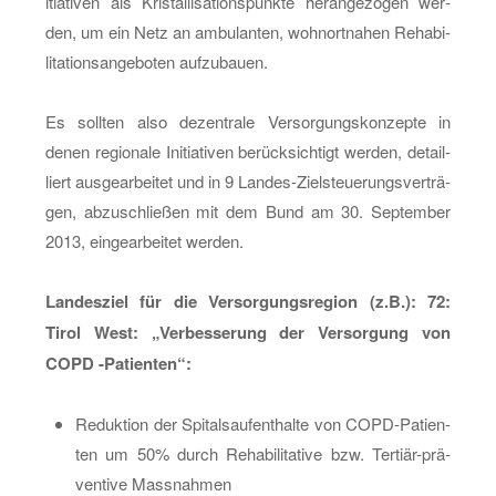
itia­ti­ven als Kris­tal­li­sa­ti­ons­punk­te her­an­ge­zo­gen wer­
den, um ein Netz an am­bu­lan­ten, wohn­ort­na­hen Re­ha­bi­
li­ta­ti­ons­an­ge­bo­ten auf­zu­bau­en.
Es soll­ten also de­zen­tra­le Ver­sor­gungs­kon­zep­te in
denen re­gio­na­le In­itia­ti­ven be­rück­sich­tigt wer­den, de­tail­
liert aus­ge­ar­bei­tet und in 9 Lan­des-Ziel­steue­rungs­ver­trä­
gen, ab­zu­schlie­ßen mit dem Bund am 30. Sep­tem­ber
2013, ein­ge­ar­bei­tet wer­den.
Lan­des­ziel für die Ver­sor­gungs­re­gi­on (z.B.): 72:
Tirol West: „Ver­bes­se­rung der Ver­sor­gung von
COPD -Pa­ti­en­ten“:
Re­duk­ti­on der Spi­tals­auf­ent­hal­te von COPD-Pa­ti­en­
ten um 50% durch Re­ha­bi­li­ta­ti­ve bzw. Ter­ti­är-prä­
ven­ti­ve Mass­nah­men