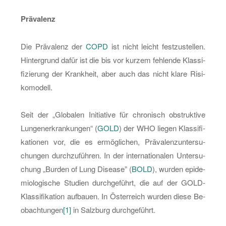
Prä­va­lenz
Die Prä­va­lenz der
COPD
ist nicht leicht fest­zu­stel­len.
Hin­ter­grund dafür ist die bis vor kur­zem feh­len­de Klas­si­
fi­zie­rung der Krank­heit, aber auch das nicht klare Ri­si­
ko­mo­dell.
Seit der „Glo­ba­len In­itia­ti­ve für chro­nisch ob­struk­ti­ve
Lun­gen­er­kran­kun­gen“ (
GOLD
) der WHO lie­gen Klas­si­fi­
ka­tio­nen vor, die es er­mög­li­chen, Prä­va­lenz­un­ter­su­
chun­gen durch­zu­füh­ren. In der in­ter­na­tio­na­len Un­ter­su­
chung „Bur­den of Lung Di­sea­se” (
BOLD
), wur­den epi­de­
mio­lo­gi­sche Stu­di­en durch­ge­führt, die auf der GOLD-
Klas­si­fi­ka­ti­on auf­bau­en. In Ös­ter­reich wur­den diese Be­
ob­ach­tun­gen
[1]
in Salz­burg durch­ge­führt.