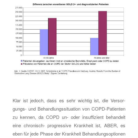
Klar ist je­doch, dass es sehr wich­tig ist, die Ver­sor­
gungs- und Be­hand­lungs­si­tua­ti­on von COPD-Pa­ti­en­ten
zu ken­nen, da COPD un- oder in­suf­fi­zi­ent be­han­delt
eine chro­nisch- pro­gres­si­ve Krank­heit ist, ABER, es
eben für jede Phase der Krank­heit Be­hand­lungs­op­tio­nen