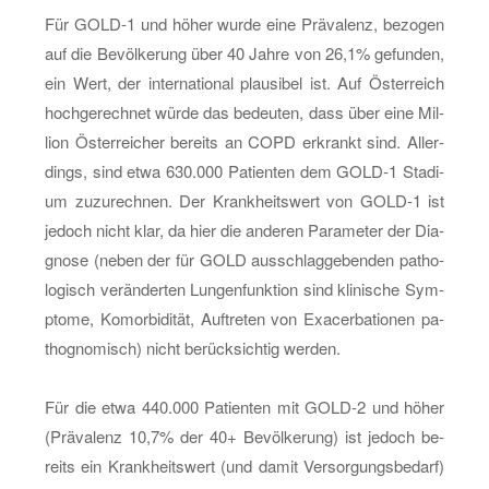
Für GOLD-1 und höher wurde eine Prä­va­lenz, be­zo­gen
auf die Be­völ­ke­rung über 40 Jahre von 26,1% ge­fun­den,
ein Wert, der in­ter­na­tio­nal plau­si­bel ist. Auf Ös­ter­reich
hoch­ge­rech­net würde das be­deu­ten, dass über eine Mil­
li­on Ös­ter­rei­cher be­reits an COPD er­krankt sind. Al­ler­
dings, sind etwa 630.000 Pa­ti­en­ten dem GOLD-1 Sta­di­
um zu­zu­rech­nen. Der Krank­heits­wert von GOLD-1 ist
je­doch nicht klar, da hier die an­de­ren Pa­ra­me­ter der Dia­
gno­se (neben der für GOLD aus­schlag­ge­ben­den pa­tho­
lo­gisch ver­än­der­ten Lun­gen­funk­ti­on sind kli­ni­sche Sym­
pto­me, Ko­mor­bi­di­tät, Auf­tre­ten von Ex­a­cer­ba­tio­nen pa­
tho­gno­misch) nicht be­rück­sich­tig wer­den.
Für die etwa 440.000 Pa­ti­en­ten mit GOLD-2 und höher
(Prä­va­lenz 10,7% der 40+ Be­völ­ke­rung) ist je­doch be­
reits ein Krank­heits­wert (und damit Ver­sor­gungs­be­darf)