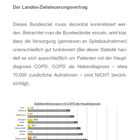
Der Lan­des-Ziel­steue­rungs­ver­trag
Die­ses Bun­des­ziel muss de­zen­tral kon­kre­ti­siert wer­
den. Be­trach­tet man die Bun­des­län­der ein­zeln, wird klar,
dass die Ver­sor­gung (ge­mes­sen an Spi­tals­auf­nah­men)
un­ter­schied­lich gut funk­tio­niert (Bei die­ser Sta­tis­tik han­
delt es sich aus­schließ­lich um Pa­ti­en­ten mit der Haupt­
dia­gno­se COPD. COPD als Ne­ben­dia­gno­se – etwa
70.000 zu­sätz­li­che Auf­nah­men – sind NICHT be­rück­
sich­tigt).