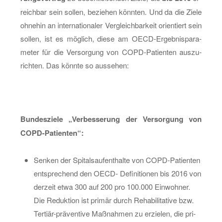
reich­bar sein sol­len, be­zie­hen könn­ten. Und da die Ziele
oh­ne­hin an in­ter­na­tio­na­ler Ver­gleich­bar­keit ori­en­tiert sein
sol­len, ist es mög­lich, diese am OECD-Er­geb­nis­pa­ra­
me­ter für die Ver­sor­gung von COPD-Pa­ti­en­ten aus­zu­
rich­ten. Das könn­te so aus­se­hen:
Bun­des­zie­le „Ver­bes­se­rung der Ver­sor­gung von
COPD-Pa­ti­en­ten“:
Sen­ken der Spi­tals­auf­ent­hal­te von COPD-Pa­ti­en­ten
ent­spre­chend den OECD- De­fi­ni­tio­nen bis 2016 von
der­zeit etwa 300 auf 200 pro 100.000 Ein­woh­ner.
Die Re­duk­ti­on ist pri­mär durch Re­ha­bi­li­ta­ti­ve bzw.
Ter­ti­är-prä­ven­ti­ve Maß­nah­men zu er­zie­len, die pri­