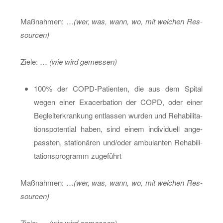
Maß­nah­men: …
(wer, was, wann, wo, mit wel­chen Res­
sour­cen)
Ziele: …
(wie wird ge­mes­sen)
100% der COPD-Pa­ti­en­ten, die aus dem Spi­tal
wegen einer Ex­a­cer­ba­ti­on der COPD, oder einer
Be­glei­ter­kran­kung ent­las­sen wur­den und Re­ha­bi­li­ta­
ti­ons­po­ten­ti­al haben, sind einem in­di­vi­du­ell an­ge­
pass­ten, sta­tio­nä­ren und/oder am­bu­lan­ten Re­ha­bi­li­
ta­ti­ons­pro­gramm zu­ge­führt
Maß­nah­men: …
(wer, was, wann, wo, mit wel­chen Res­
sour­cen)
Ziele: …
(wie wird ge­mes­sen)