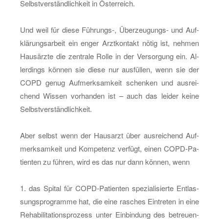
Selbst­ver­ständ­lich­keit in Ös­ter­reich.
Und weil für diese Füh­rungs-, Über­zeu­gungs- und Auf­
klä­rungs­ar­beit ein enger Arzt­kon­takt nötig ist, neh­men
Haus­ärz­te die zen­tra­le Rolle in der Ver­sor­gung ein. Al­
ler­dings kön­nen sie diese nur aus­fül­len, wenn sie der
COPD genug Auf­merk­sam­keit schen­ken und aus­rei­
chend Wis­sen vor­han­den ist – auch das lei­der keine
Selbst­ver­ständ­lich­keit.
Aber selbst wenn der Haus­arzt über aus­rei­chend Auf­
merk­sam­keit und Kom­pe­tenz ver­fügt, einen COPD-Pa­
ti­en­ten zu füh­ren, wird es das nur dann kön­nen, wenn
1. das Spi­tal für COPD-Pa­ti­en­ten spe­zia­li­sier­te Ent­las­
sungs­pro­gram­me hat, die eine ra­sches Ein­tre­ten in eine
Re­ha­bi­li­ta­ti­ons­pro­zess unter Ein­bin­dung des be­treu­en­