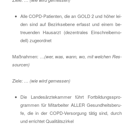
Alle COPD-Pa­ti­en­ten, die an GOLD 2 und höher lei­
den sind auf Be­zirks­ebe­ne er­fasst und einem be­
treu­en­den Haus­arzt (de­zen­tra­les Ein­schrei­be­mo­
dell) zu­ge­ord­net
Maß­nah­men: …
(wer, was, wann, wo, mit wel­chen Res­
sour­cen)
Ziele: …
(wie wird ge­mes­sen)
Die Lan­des­ärz­te­kam­mer führt Fort­bil­dungs­spro­
gram­men für Mit­ar­bei­ter ALLER Ge­sund­heits­be­ru­
fe, die in der COPD-Ver­sor­gung tätig sind, durch
und er­rich­tet Qua­li­täts­zir­kel