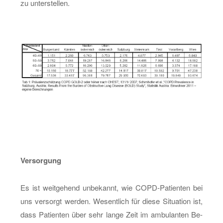
zu un­ter­stel­len.
Ver­sor­gung
Es ist weit­ge­hend un­be­kannt, wie COPD-Pa­ti­en­ten bei
uns ver­sorgt wer­den. We­sent­lich für diese Si­tua­ti­on ist,
dass Pa­ti­en­ten über sehr lange Zeit im am­bu­lan­ten Be­