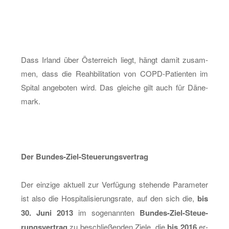
Dass Ir­land über Ös­ter­reich liegt, hängt damit zu­sam­
men, dass die Re­ah­bi­li­ta­ti­on von COPD-Pa­ti­en­ten im
Spi­tal an­ge­bo­ten wird. Das glei­che gilt auch für Dä­ne­
mark.
Der Bun­des-Ziel-Steue­rungs­ver­trag
Der ein­zi­ge ak­tu­ell zur Ver­fü­gung ste­hen­de Pa­ra­me­ter
ist also die Hos­pi­ta­li­sie­rungs­ra­te, auf den sich die,
bis
30. Juni 2013
im so­ge­nann­ten
Bun­des-Ziel-Steue­
rungs­ver­trag
zu be­schlie­ßen­den Ziele, die
bis 2016
er­