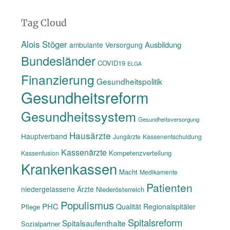
Tag Cloud
Alois Stöger
Ausbildung
ambulante Versorgung
Bundesländer
COVID19
ELGA
Finanzierung
Gesundheitspolitik
Gesundheitsreform
Gesundheitssystem
Gesundheitsversorgung
Hausärzte
Hauptverband
Jungärzte
Kassenentschuldung
Kassenärzte
Kompetenzverteilung
Kassenfusion
Krankenkassen
Macht
Medikamente
Patienten
niedergelassene Ärzte
Niederösterreich
Populismus
PHC
Qualität
Regionalspitäler
Pflege
Spitalsreform
Spitalsaufenthalte
Sozialpartner