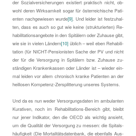
der So­zi­al­ver­si­che­run­gen exis­tiert prak­tisch nicht, ob­
wohl deren Wirk­sam­keit sogar für ös­ter­rei­chi­sche Pa­ti­
en­ten nach­ge­wie­sen wurde
[9]
. Und lei­der ist fest­zu­hal­
ten, dass es auch so gut wie keine (struk­tu­rier­ten) Re­
ha­bi­li­ta­ti­ons­an­ge­bo­te in den Spi­tä­lern oder Zu­hau­se gibt,
wie sie in vie­len Län­dern
[10]
üb­lich – weil eben Re­ha­bi­li­
ta­ti­on (für NICHT-Pen­sio­nis­ten Sache der PV und nicht
der für die Ver­sor­gung in Spi­tä­lern bzw. Zu­hau­se zu­
stän­di­gen Kran­ken­kas­sen oder Län­der ist – wie­der ein­
mal lei­den vor allem chro­nisch kran­ke Pa­ti­en­ten an der
heil­lo­sen Kom­pe­tenz-Zer­split­te­rung un­se­res Sys­tems.
Und da es nun weder Ver­sor­gungs­da­ten im am­bu­lan­ten
Ku­ra­ti­ven, noch im Re­ha­bi­li­ta­ti­ons-Be­reich gibt, bleibt
nur jener In­di­ka­tor, den die OECD als wich­tig an­sieht,
um die Qua­li­tät der Ver­sor­gung zu mes­sen: die Spi­tals­
häu­fig­keit (Die Mor­ta­li­täts­da­ten­bank, die eben­falls Aus­