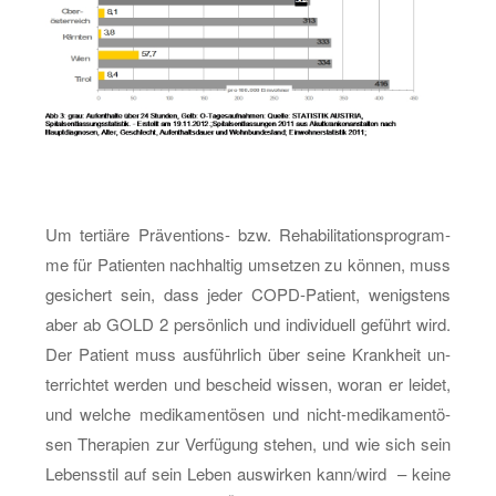
Um ter­tiä­re Prä­ven­ti­ons- bzw. Re­ha­bi­li­ta­ti­ons­pro­gram­
me für Pa­ti­en­ten nach­hal­tig um­set­zen zu kön­nen, muss
ge­si­chert sein, dass jeder COPD-Pa­ti­ent, we­nigs­tens
aber ab GOLD 2 per­sön­lich und in­di­vi­du­ell ge­führt wird.
Der Pa­ti­ent muss aus­führ­lich über seine Krank­heit un­
ter­rich­tet wer­den und be­scheid wis­sen, woran er lei­det,
und wel­che me­di­ka­men­tö­sen und nicht-me­di­ka­men­tö­
sen The­ra­pi­en zur Ver­fü­gung ste­hen, und wie sich sein
Le­bens­stil auf sein Leben aus­wir­ken kann/wird – keine