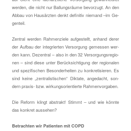
wer­den, die nicht nur Bal­lungs­räu­me be­vor­zugt. An den
Abbau von Haus­ärz­ten denkt de­fi­ni­tiv nie­mand –im Ge­
gen­teil.
Zen­tral wer­den Rah­men­zie­le auf­ge­stellt, an­hand derer
der Auf­bau der in­te­grier­ten Ver­sor­gung ge­mes­sen wer­
den kann. De­zen­tral – also in den 32 Ver­sor­gungs­re­gio­
nen – sind diese unter Be­rück­sich­ti­gung der re­gio­na­len
und spe­zi­fi­schen Be­son­der­hei­ten zu kon­kre­ti­sie­ren. Es
sind keine „zen­tra­lis­ti­schen“ Dik­ta­te, an­ge­dacht, son­
dern pra­xis- bzw. wir­kungs­ori­en­tier­te Rah­men­vor­ga­ben.
Die Re­form klingt abs­trakt! Stimmt – und wie könn­te
das kon­kret aus­se­hen?
Be­trach­ten wir Pa­ti­en­ten mit COPD