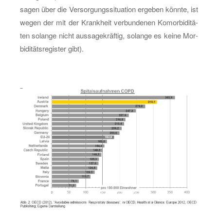
sa­gen über die Ver­sor­gungs­si­tua­ti­on er­ge­ben könn­te, ist
wegen der mit der Krank­heit ver­bun­de­nen Ko­mor­bi­di­tä­
ten so­lan­ge nicht aus­sa­ge­kräf­tig, so­lan­ge es keine Mor­
bi­di­täts­re­gis­ter gibt).