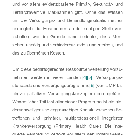
und vor allem evi­denz­ba­sier­te Pri­mär-, Se­kun­där- und
Ter­tiärprä­ven­ti­ve Maß­nah­men gibt. Ohne das Wis­sen
um die Ver­sor­gungs- und Be­hand­lungs­si­tua­ti­on ist es
un­mög­lich, die Res­sour­cen an der rich­ti­gen Stel­le vor­
zu­hal­ten, was im Grun­de dann be­deu­tet, dass Men­
schen un­nö­tig und ver­hin­der­bar lei­den und ster­ben, und
das zu über­höh­ten Kos­ten,
Um diese be­darfs­ge­rech­te Res­sour­cen­ver­tei­lung vor­zu­
neh­men wer­den in vie­len Län­dern
[4]
[5]
Ver­sor­gungs­
stan­dards und Ver­sor­gungs­pro­gram­me
[6]
(von DMP bis
hin zu pal­lia­ti­ven Ver­sor­gungs­kon­zep­ten) durch­ge­führt.
We­sent­li­cher Teil fast aller die­ser Pro­gram­me ist ein nie­
der­schwel­li­ger und eng­ma­schi­ger Kon­takt zwi­schen Be­
trof­fe­nen und pri­mä­rer, mul­ti­pro­fes­sio­nell in­te­grier­ter
Kran­ken­ver­sor­gung (Pri­ma­ry Health Care!). Die in­te­
grier­te Ver­sor­gung ver­folgt vor allem se­kun­där­prä­ven­ti­