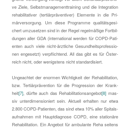
ve Ziele, Selbst­ma­nage­ment­trai­ning und die In­te­gra­ti­on
re­ha­bi­li­ta­ti­ver (ter­tiärprä­ven­ti­ver) Ele­men­te in die Pri­
mär­ver­sor­gung. Um diese Pro­gram­me qua­li­täts­ge­si­
chert um­zu­set­zen sind in der Regel re­gel­mä­ßi­ge Fort­bil­
dun­gen aller GDA (in­ter­na­tio­nal wer­den für COPD-Pa­ti­
en­ten auch viele nicht-ärzt­li­che Ge­sund­heits­pro­fes­sio­
nen en­ge­setzt) ver­pflich­tend. All das gibt es für Ös­ter­
reich nicht, oder we­nigs­tens nicht stan­dar­di­siert.
Un­ge­ach­tet der enor­men Wich­tig­keit der Re­ha­bi­li­ta­ti­on,
bzw. Ter­tiärprä­ven­ti­on für die Pro­gres­si­on der Krank­
heit
[7]
, dürf­te auch das Re­ha­bi­li­ta­ti­ons­an­ge­bot
[8]
mas­
siv un­ter­di­men­sio­niert sein. Ak­tu­ell er­hal­ten nur etwa
2.800 COPD-Pa­ti­en­ten, das sind etwa 10% aller Spi­tals­
auf­nah­men mit Haupt­dia­gno­se COPD, eine sta­tio­nä­re
Re­ha­bi­li­ta­ti­on. Ein An­ge­bot für am­bu­lan­te Reha sei­tens