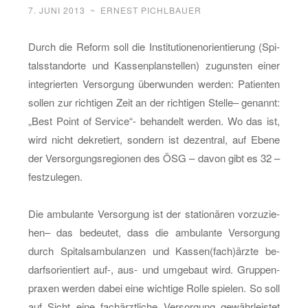
7. JUNI 2013
~
ERNEST PICHLBAUER
Durch die Re­form soll die In­sti­tu­tio­nen­ori­en­tie­rung (Spi­
tals­stand­or­te und Kas­sen­plan­stel­len) zu­guns­ten einer
in­te­grier­ten Ver­sor­gung über­wun­den wer­den: Pa­ti­en­ten
sol­len zur rich­ti­gen Zeit an der rich­ti­gen Stel­le– ge­nannt:
„Best Point of Ser­vice“- be­han­delt wer­den. Wo das ist,
wird nicht de­kre­tiert, son­dern ist de­zen­tral, auf Ebene
der Ver­sor­gungs­re­gio­nen des ÖSG – davon gibt es 32 –
fest­zu­le­gen.
Die am­bu­lan­te Ver­sor­gung ist der sta­tio­nä­ren vor­zu­zie­
hen– das be­deu­tet, dass die am­bu­lan­te Ver­sor­gung
durch Spi­tals­am­bu­lan­zen und Kas­sen(fach)ärzte be­
darfs­ori­en­tiert auf-, aus- und um­ge­baut wird. Grup­pen­
pra­xen wer­den dabei eine wich­ti­ge Rolle spie­len. So soll
auf Sicht eine fach­ärzt­li­che Ver­sor­gung ge­währ­leis­tet