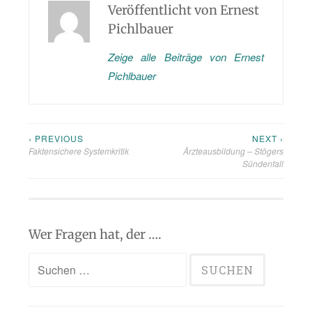
Veröffentlicht von
Ernest
Pichlbauer
Zeige alle Beiträge von Ernest
Pichlbauer
‹ PREVIOUS
NEXT ›
Beitragsnavigation
Faktensichere Systemkritik
Ärzteausbildung – Stögers
Sündenfall
Wer Fragen hat, der ….
Suchen
nach: