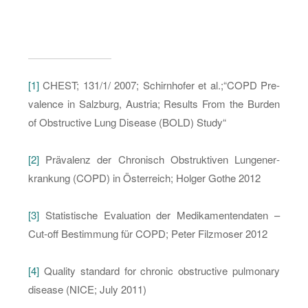
[1]
CHEST; 131/1/ 2007; Schirn­ho­fer et al.;“COPD Pre­
va­lence in Salz­burg, Aus­tria; Re­sults From the Bur­den
of Ob­struc­tive Lung Di­sea­se (BOLD) Study“
[2]
Prä­va­lenz der Chro­nisch Ob­struk­ti­ven Lun­gen­er­
kran­kung (COPD) in Ös­ter­reich; Hol­ger Gothe 2012
[3]
Sta­tis­ti­sche Eva­lua­ti­on der Me­di­ka­men­ten­da­ten –
Cut-off Be­stim­mung für COPD; Peter Filz­mo­ser 2012
[4]
Qua­li­ty stan­dard for chro­nic ob­struc­tive pul­mo­na­ry
di­sea­se (NICE; July 2011)