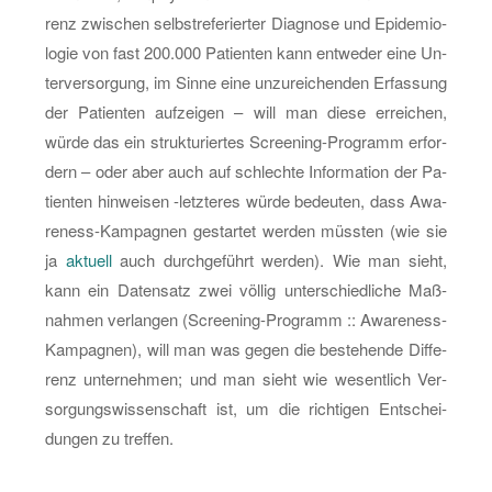
renz zwi­schen selbst­re­fe­rier­ter Dia­gno­se und Epi­de­mio­
lo­gie von fast 200.000 Pa­ti­en­ten kann ent­we­der eine Un­
ter­ver­sor­gung, im Sinne eine un­zu­rei­chen­den Er­fas­sung
der Pa­ti­en­ten auf­zei­gen – will man diese er­rei­chen,
würde das ein struk­tu­rier­tes Scree­ning-Pro­gramm er­for­
dern – oder aber auch auf schlech­te In­for­ma­ti­on der Pa­
ti­en­ten hin­wei­sen -letz­te­res würde be­deu­ten, dass Awa­
ren­ess-Kam­pa­gnen ge­star­tet wer­den müss­ten (wie sie
ja
ak­tu­ell
auch durch­ge­führt wer­den). Wie man sieht,
kann ein Da­ten­satz zwei völ­lig un­ter­schied­li­che Maß­
nah­men ver­lan­gen (Scree­ning-Pro­gramm :: Awa­ren­ess-
Kam­pa­gnen), will man was gegen die be­ste­hen­de Dif­fe­
renz un­ter­neh­men; und man sieht wie we­sent­lich Ver­
sor­gungs­wis­sen­schaft ist, um die rich­ti­gen Ent­schei­
dun­gen zu tref­fen.