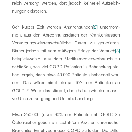
reich ver­sorgt wer­den, dort je­doch kei­ner­lei Auf­zeich­
nun­gen exis­tie­ren.
Seit kur­zer Zeit wer­den An­stren­gun­gen
[2]
un­ter­nom­
men, aus den Ab­rech­nungs­da­ten der Kran­ken­kas­sen
Ver­sor­gungs­wis­sen­schaft­li­che Daten zu ge­ne­rie­ren.
Bis­her je­doch mit sehr mä­ßi­gem Er­folg: der Ver­such
[3]
bei­spiels­wei­se, aus dem Me­di­ka­men­ten­ver­brauch zu
schlie­ßen, wie viel COPD-Pa­ti­en­ten in Be­hand­lung ste­
hen, ergab, dass etwa 40.000 Pa­ti­en­ten be­han­delt wer­
den. Das wären nicht ein­mal 10% der Pa­ti­en­ten ab
GOLD-2. Wenn das stimmt, dann haben wir eine mas­si­
ve Un­ter­ver­sor­gung und Un­ter­be­hand­lung.
Etwa 250.000 (etwa 60% der Pa­ti­en­ten ab GOLD-2;)
Ös­ter­rei­cher geben an, laut ihrem Arzt an chro­ni­scher
Bron­chi­tis, Em­phy­sem oder COPD zu lei­den. Die Dif­fe­