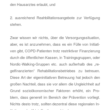
den Haus­arz­tes er­laubt, und
2. aus­rei­chend Re­ah­bi­li­ta­ti­ons­an­ge­bo­te zur Ver­fü­gung
ste­hen.
Zwar wis­sen wir nichts, über die Ver­sor­gungs­si­tua­ti­on,
aber, es ist an­zu­neh­men, dass es ein Fülle von In­itia­ti­
ven gibt, COPD-Pa­ti­en­ten trotz re­strik­ti­ver Fi­nan­zie­rung
durch die öf­fent­li­chen Kas­sen, in Trai­nings­grup­pen, oder
Nor­dic-Wal­king-Grup­pen etc. auch au­ßer­halb des „re­
gel­fi­nan­zier­ten“ Re­ha­bi­li­ta­ti­ons­be­trie­bes zu be­treu­en.
Diese Art der ei­gen­in­itia­ti­ven Be­treu­ung hat je­doch den
gro­ßen Nach­teil, dass sie vor allem die Un­gleich­heit auf
Grund so­zio­öko­no­mi­scher Fak­to­ren er­höht, ein Pro­
blem, dass ge­ne­rell im Be­reich der Prä­ven­ti­on vor­liegt.
Nichts desto trotz, soll­ten de­zen­tral diese re­gio­na­len In­