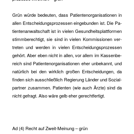
Grün würde be­deu­ten, dass Pa­ti­en­ten­or­ga­ni­sa­tio­nen in
allen Ent­schei­dungs­pro­zes­sen ein­ge­bun­den ist. Die Pa­
ti­en­ten­an­walt­schaft ist in vie­len Ge­sund­heits­platt­for­men
stimm­be­rech­tigt, sie sind in vie­len Kom­mis­sio­nen ver­
tre­ten und wer­den in vie­len Ent­schei­dungs­pro­zes­sen
ge­hört. Aber eben nicht in allen, vor allem im Kas­sen­be­
reich sind Pa­ti­en­ten­or­ga­ni­sa­tio­nen eher un­be­kannt, und
na­tür­lich bei den wirk­lich gro­ßen Ent­schei­dun­gen, da
fin­den sich aus­schließ­lich Re­gie­rung Län­der und So­zi­al­
part­ner zu­sam­men. Pa­ti­en­ten (wie auch Ärzte) sind da
nicht ge­fragt. Also wäre gelb eher ge­recht­fer­tigt.
Ad (4) Recht auf Zweit-Mei­nung – grün