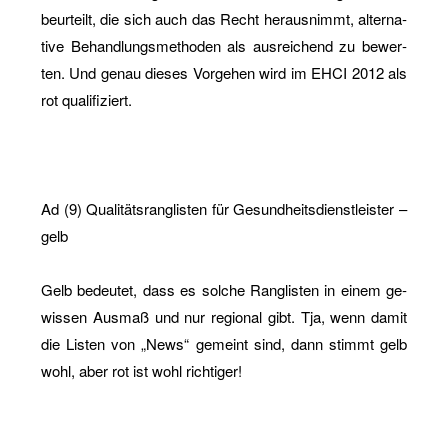
be­ur­teilt, die sich auch das Recht her­aus­nimmt, al­ter­na­
ti­ve Be­hand­lungs­me­tho­den als aus­rei­chend zu be­wer­
ten. Und genau die­ses Vor­ge­hen wird im EHCI 2012 als
rot qua­li­fi­ziert.
Ad (9) Qua­li­täts­rang­lis­ten für Ge­sund­heits­dienst­leis­ter –
gelb
Gelb be­deu­tet, dass es sol­che Rang­lis­ten in einem ge­
wis­sen Aus­maß und nur re­gio­nal gibt. Tja, wenn damit
die Lis­ten von „News“ ge­meint sind, dann stimmt gelb
wohl, aber rot ist wohl rich­ti­ger!