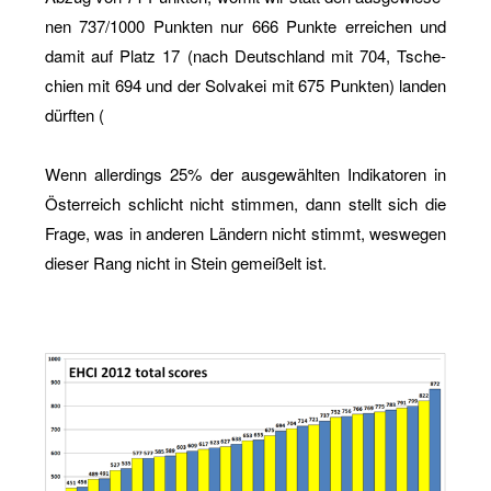
nen 737/1000 Punk­ten nur 666 Punk­te er­rei­chen und
damit auf Platz 17 (nach Deutsch­land mit 704, Tsche­
chi­en mit 694 und der Sol­va­kei mit 675 Punk­ten) lan­den
dürf­ten (
Wenn al­ler­dings 25% der aus­ge­wähl­ten In­di­ka­to­ren in
Ös­ter­reich schlicht nicht stim­men, dann stellt sich die
Frage, was in an­de­ren Län­dern nicht stimmt, wes­we­gen
die­ser Rang nicht in Stein ge­mei­ßelt ist.