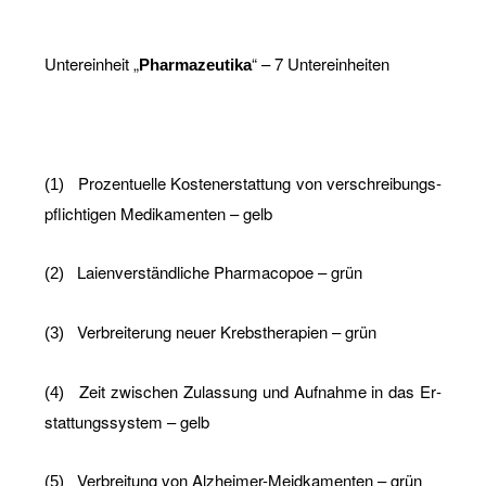
Un­ter­ein­heit „
“ – 7 Un­ter­ein­hei­ten
Phar­ma­zeu­ti­ka
Pro­zen­tu­el­le Kos­ten­er­stat­tung von ver­schrei­bungs­
(1)
pflich­ti­gen Me­di­ka­men­ten – gelb
Lai­en­ver­ständ­li­che Phar­ma­co­poe – grün
(2)
Ver­brei­te­rung neuer Krebs­the­ra­pi­en – grün
(3)
Zeit zwi­schen Zu­las­sung und Auf­nah­me in das Er­
(4)
stat­tungs­sys­tem – gelb
Ver­brei­tung von Alz­hei­mer-Meid­ka­men­ten – grün
(5)