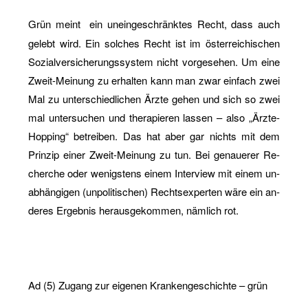
Grün meint
ein un­ein­ge­schränk­tes Recht, dass auch
ge­lebt wird. Ein sol­ches Recht ist im ös­ter­rei­chi­schen
So­zi­al­ver­si­che­rungs­sys­tem nicht vor­ge­se­hen. Um eine
Zweit-Mei­nung zu er­hal­ten kann man zwar ein­fach zwei
Mal zu un­ter­schied­li­chen Ärzte gehen und sich so zwei
mal un­ter­su­chen und the­ra­pie­ren las­sen – also „Ärz­te-
Hop­ping“ be­trei­ben. Das hat aber gar nichts mit dem
Prin­zip einer Zweit-Mei­nung zu tun. Bei ge­naue­rer Re­
cher­che oder we­nigs­tens einem In­ter­view mit einem un­
ab­hän­gi­gen (un­po­li­ti­schen) Rechts­ex­per­ten wäre ein an­
de­res Er­geb­nis her­aus­ge­kom­men, näm­lich rot.
Ad (5) Zu­gang zur ei­ge­nen Kran­ken­ge­schich­te – grün