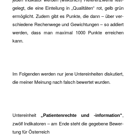
ge­legt, die eine Ein­tei­lung in „Qua­li­tä­ten“ rot, gelb grün
er­mög­licht. Zudem gibt es Punk­te, die dann – über ver­
schie­de­ne Re­chen­we­ge und Ge­wich­tun­gen – so ad­diert
wer­den, dass man ma­xi­mal 1000 Punk­te er­rei­chen
kann.
Im Fol­gen­den wer­den nur jene Un­ter­ein­hei­ten dis­ku­tiert,
die mei­ner Mei­nung nach falsch be­wer­tet wur­den.
Un­ter­ein­heit
,
„Pa­ti­en­ten­rech­te und -in­for­ma­ti­on“
zwölf In­di­ka­to­ren – am Ende steht die ge­ge­be­ne Be­wer­
tung für Ös­ter­reich