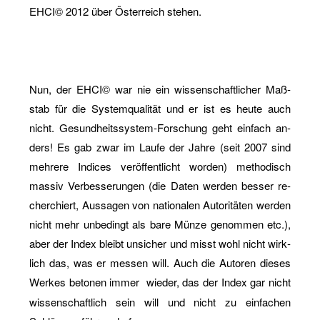
EHCI© 2012 über Ös­ter­reich ste­hen.
Nun, der EHCI© war nie ein wis­sen­schaft­li­cher Maß­
stab für die Sys­tem­qua­li­tät und er ist es heute auch
nicht. Ge­sund­heits­sys­tem-For­schung geht ein­fach an­
ders! Es gab zwar im Laufe der Jahre (seit 2007 sind
meh­re­re In­di­ces ver­öf­fent­licht wor­den) me­tho­disch
mas­siv Ver­bes­se­run­gen (die Daten wer­den bes­ser re­
cher­chiert, Aus­sa­gen von na­tio­na­len Au­to­ri­tä­ten wer­den
nicht mehr un­be­dingt als bare Münze ge­nom­men etc.),
aber der Index bleibt un­si­cher und misst wohl nicht wirk­
lich das, was er mes­sen will. Auch die Au­to­ren die­ses
Wer­kes be­to­nen immer
wie­der, das der Index gar nicht
wis­sen­schaft­lich sein will und nicht zu ein­fa­chen