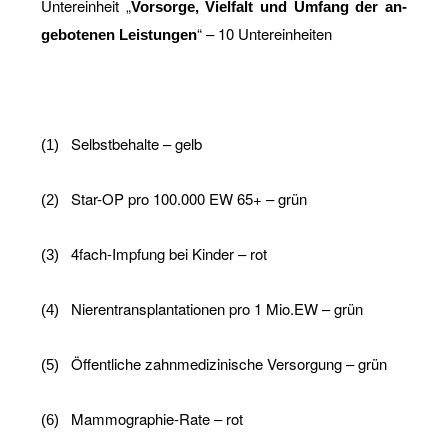
Un­ter­ein­heit „
Vor­sor­ge, Viel­falt und Um­fang der an­
“ – 10 Un­ter­ein­hei­ten
ge­bo­te­nen Leis­tun­gen
Selbst­be­hal­te – gelb
(1)
Star-OP pro 100.000 EW 65+ – grün
(2)
4fach-Imp­fung bei Kin­der – rot
(3)
Nie­ren­trans­plan­ta­tio­nen pro 1 Mio.​EW – grün
(4)
Öf­fent­li­che zahn­me­di­zi­ni­sche Ver­sor­gung – grün
(5)
Mam­mo­gra­phie-Ra­te – rot
(6)