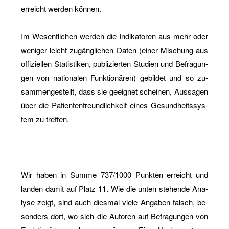
er­reicht wer­den kön­nen.
Im We­sent­li­chen wer­den die In­di­ka­to­ren aus mehr oder
we­ni­ger leicht zu­gäng­li­chen Daten (einer Mi­schung aus
of­fi­zi­el­len Sta­tis­ti­ken, pu­bli­zier­ten Stu­di­en und Be­fra­gun­
gen von na­tio­na­len Funk­tio­nä­ren) ge­bil­det und so zu­
sam­men­ge­stellt, dass sie ge­eig­net schei­nen, Aus­sa­gen
über die Pa­ti­en­ten­freund­lich­keit eines Ge­sund­heits­sys­
tem zu tref­fen.
Wir haben in Summe 737/1000 Punk­ten er­reicht und
lan­den damit auf Platz 11. Wie die unten ste­hen­de Ana­
ly­se zeigt, sind auch dies­mal viele An­ga­ben falsch, be­
son­ders dort, wo sich die Au­to­ren auf Be­fra­gun­gen von