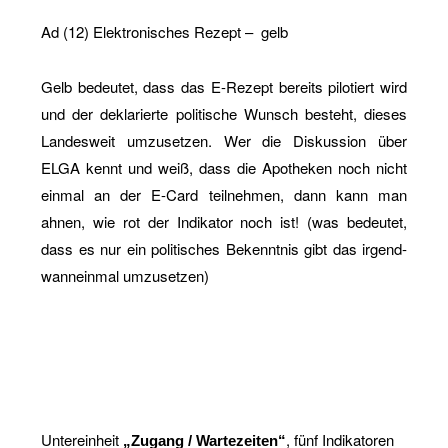
Ad (12) Elek­tro­ni­sches Re­zept –
gelb
Gelb be­deu­tet, dass das E-Re­zept be­reits pi­lo­tiert wird
und der de­kla­rier­te po­li­ti­sche Wunsch be­steht, die­ses
Lan­des­weit um­zu­set­zen. Wer die Dis­kus­si­on über
ELGA kennt und weiß, dass die Apo­the­ken noch nicht
ein­mal an der E-Card teil­neh­men, dann kann man
ahnen, wie rot der In­di­ka­tor noch ist! (was be­deu­tet,
dass es nur ein po­li­ti­sches Be­kennt­nis gibt das ir­gend­
wan­nein­mal um­zu­set­zen)
Un­ter­ein­heit
, fünf In­di­ka­to­ren
„Zu­gang / War­te­zei­ten“