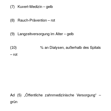
Ku­vert-Me­di­zin – gelb
(7)
Rauch-Prä­ven­ti­on – rot
(8)
Lang­zeit­ver­sor­gung im Alter – gelb
(9)
% an Dia­ly­sen, au­ßer­halb des Spi­tals
(10)
– rot
Ad (5) „Öf­fent­li­che zahn­me­di­zi­ni­sche Ver­sor­gung“ –
grün