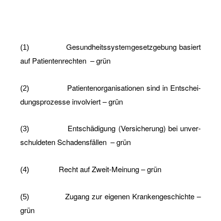
Ge­sund­heits­sys­tem­ge­setz­ge­bung ba­siert
(1)
auf Pa­ti­en­ten­rech­ten
– grün
Pa­ti­en­ten­or­ga­ni­sa­tio­nen sind in Ent­schei­
(2)
dungs­pro­zes­se in­vol­viert – grün
Ent­schä­di­gung (Ver­si­che­rung) bei un­ver­
(3)
schul­de­ten Scha­dens­fäl­len
– grün
Recht auf Zweit-Mei­nung – grün
(4)
Zu­gang zur ei­ge­nen Kran­ken­ge­schich­te –
(5)
grün