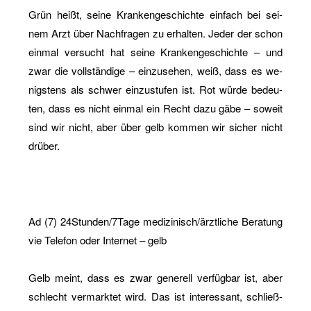
Grün heißt, seine Kran­ken­ge­schich­te ein­fach bei sei­
nem Arzt über Nach­fra­gen zu er­hal­ten. Jeder der schon
ein­mal ver­sucht hat seine Kran­ken­ge­schich­te – und
zwar die voll­stän­di­ge – ein­zu­se­hen, weiß, dass es we­
nigs­tens als schwer ein­zu­stu­fen ist. Rot würde be­deu­
ten, dass es nicht ein­mal ein Recht dazu gäbe – so­weit
sind wir nicht, aber über gelb kom­men wir si­cher nicht
drü­ber.
Ad (7) 24­Stun­den/7Tage me­di­zi­nisch/ärzt­li­che Be­ra­tung
vie Te­le­fon oder In­ter­net – gelb
Gelb meint, dass es zwar ge­ne­rell ver­füg­bar ist, aber
schlecht ver­mark­tet wird. Das ist in­ter­es­sant, schließ­