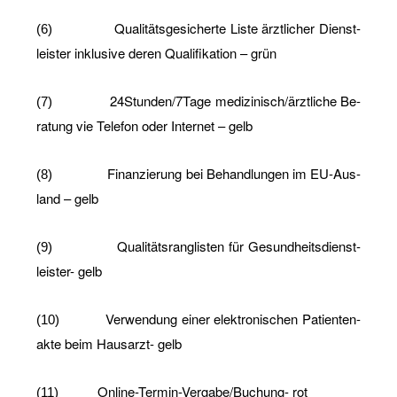
Qua­li­täts­ge­si­cher­te Liste ärzt­li­cher Dienst­
(6)
leis­ter in­klu­si­ve deren Qua­li­fi­ka­ti­on – grün
24­Stun­den/7Tage me­di­zi­nisch/ärzt­li­che Be­
(7)
ra­tung vie Te­le­fon oder In­ter­net – gelb
Fi­nan­zie­rung bei Be­hand­lun­gen im EU-Aus­
(8)
land – gelb
Qua­li­täts­rang­lis­ten für Ge­sund­heits­dienst­
(9)
leis­ter- gelb
Ver­wen­dung einer elek­tro­ni­schen Pa­ti­en­ten­
(10)
ak­te beim Haus­arzt- gelb
On­line-Ter­min-Ver­ga­be/Bu­chung- rot
(11)