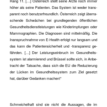
Rang 11. […] Ös­ter­reich stellt seine Ärzte noch immer
höher als seine Pa­ti­en­ten. Das Sys­tem ist weder trans­
pa­rent noch be­nut­zer­freund­lich. Ös­ter­reich zeigt über­ra­
schen­de Schwä­chen bei grund­le­gen­den öf­fent­li­chen
Ge­sund­heits­dienst­leis­tun­gen wie Kin­derimp­fun­gen oder
Mam­mo­gra­phi­en. Die Dia­gno­sen sind mit­tel­mä­ßig. Die
In­an­spruch­nah­me von E-Health er­folgt nur lang­sam und
das kann die Pa­ti­en­ten­si­cher­heit und -trans­pa­renz ge­
fähr­den. […] Der Leis­tungs­ein­bruch im Ge­sund­heits­
sys­tem ist alar­mie­rend und Brüs­sel soll­te sich, in An­be­
tracht der Tat­sa­che, dass sich die EU die Re­du­zie­rung
der Lü­cken im Ge­sund­heits­sys­tem zum Ziel ge­setzt
hat, dar­über Ge­dan­ken ma­chen!“
Schmei­chel­haft sind sie nicht die Aus­sa­gen, die im