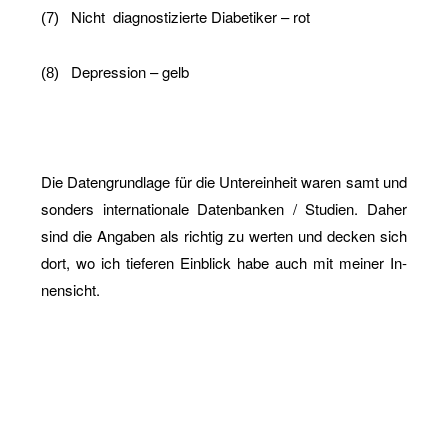
Nicht
dia­gnos­ti­zier­te Dia­be­ti­ker – rot
(7)
De­pres­si­on – gelb
(8)
Die Da­ten­grund­la­ge für die Un­ter­ein­heit waren samt und
son­ders in­ter­na­tio­na­le Da­ten­ban­ken / Stu­di­en. Daher
sind die An­ga­ben als rich­tig zu wer­ten und de­cken sich
dort, wo ich tie­fe­ren Ein­blick habe auch mit mei­ner In­
nen­sicht.