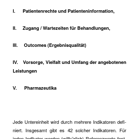
Pa­ti­en­ten­rech­te und Pa­ti­en­ten­in­for­ma­ti­on,
I.
Zu­gang / War­te­zei­ten für Be­hand­lun­gen,
II.
Out­co­mes (Er­geb­nis­qua­li­tät)
III.
I
Vor­sor­ge, Viel­falt und Um­fang der an­ge­bo­te­nen
V.
Leis­tun­gen
Phar­ma­zeu­ti­ka
V.
Jede Un­ter­ein­heit wird durch meh­re­re In­di­ka­to­ren de­fi­
niert. Ins­ge­samt gibt es 42 sol­cher In­di­ka­to­ren. Für
jeden In­di­ka­tor wer­den (will­kür­lich) Re­fe­renz­wer­te fest­