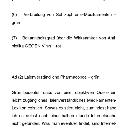
Ver­brei­tung von Schi­zo­phre­nie-Me­di­ka­men­ten –
(6)
grün
Be­kannt­heits­grad über die Wirk­sam­keit von An­ti­
(7)
bio­ti­ka GEGEN Virus – rot
Ad (2) Lai­en­ver­ständ­li­che Phar­ma­co­poe – grün
Grün be­deu­tet, dass von einer ob­jek­ti­ven Quel­le ein
leicht zu­gäng­li­ches, lai­en­ver­ständ­li­ches Me­di­ka­men­ten-
Le­xi­kon exis­tiert. Sowas exis­tiert nicht, zu­min­dest habe
ich es selbst nach einer hal­ben stun­de In­ter­net­su­che
nicht ge­fun­den. Was man even­tu­ell fin­det, sind In­ter­net­