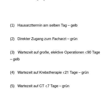
Haus­arzt­ter­min am sel­ben Tag – gelb
(1)
Di­rek­ter Zu­gang zum Fach­arzt – grün
(2)
War­te­zeit auf große, elek­ti­ve Ope­ra­tio­nen <90 Tage
(3)
– gelb
War­te­zeit auf Krebs­the­ra­pie <21 Tage – grün
(4)
War­te­zeit auf CT <7 Tage – grün
(5)