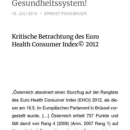
Gesundheitssystem!
12. JULI 2012
~
ERNEST PICHLBAUER
Kri­ti­sche Be­trach­tung des Euro
Health Con­su­mer Index© 2012
„Ös­ter­reich ab­sol­viert einen Sturz­flug auf der Rang­lis­te
des Euro Health Con­su­mer Index (EHCI) 2012, als die­
ser am 16.5. im Eu­ro­päi­schen Par­la­ment in Brüs­sel vor­
ge­stellt wurde. […] Ös­ter­reich er­hielt 737 Punk­te und
fällt damit von Rang 4 (2009) (Anm. 2007 Rang 1) auf