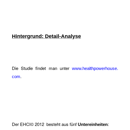
Hin­ter­grund: De­tail-Ana­ly­se
Die Stu­die fin­det man unter
www.​hea​lthp​ower​hous​e.​
.
com
Der EHCI© 2012
be­steht aus fünf
Un­ter­ein­hei­ten
: