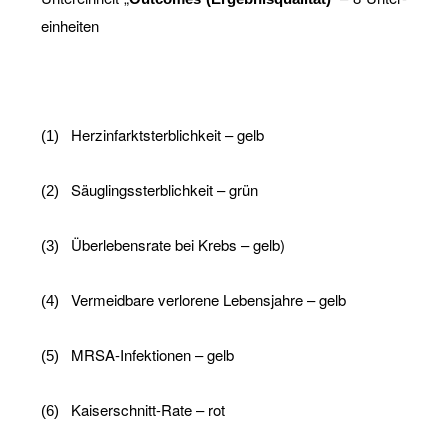
ein­hei­ten
Herz­in­farkt­sterb­lich­keit – gelb
(1)
Säug­lings­sterb­lich­keit – grün
(2)
Über­le­bens­ra­te bei Krebs – gelb)
(3)
Ver­meid­ba­re ver­lo­re­ne Le­bens­jah­re – gelb
(4)
MR­SA-In­fek­tio­nen – gelb
(5)
Kai­ser­schnitt-Ra­te – rot
(6)