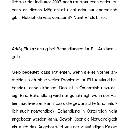
lich war der In­di­ka­tor 2007 noch rot, was eben be­deu­tet,
dass es die­ses Mög­lich­keit nicht oder nur spo­ra­disch
gibt.. Hab ich da was ver­säumt? Nein! Er bleibt rot.
Ad(8) Fi­nan­zie­rung bei Be­hand­lun­gen im EU-Aus­land –
gelb
Gelb be­deu­tet, dass Pa­ti­en­ten, wenn sie es vor­her an­
mel­den, sich ohne wei­ter Pro­ble­me im EU-Aus­land be­
han­deln las­sen kön­nen. Das ist in Ös­ter­reich un­zu­läs­
sig. Eine Be­hand­lung wird nur ge­neh­migt, wenn der Pa­
ti­ent nach­wei­sen kann, dass die ge­wünsch­te (und na­tür­
lich auch not­wen­di­ge)
Be­hand­lung in Ös­ter­reich nicht
an­ge­bo­ten wer­den kann. So­wohl über die Not­wen­dig­keit
als auch das An­ge­bot wird von der zu­stän­di­gen Kasse