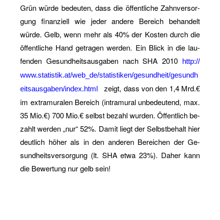
Grün würde be­deu­ten, dass die öf­fent­li­che Zahn­ver­sor­
gung fi­nan­zi­ell wie jeder an­de­re Be­reich be­han­delt
würde. Gelb, wenn mehr als 40% der Kos­ten durch die
öf­fent­li­che Hand ge­tra­gen wer­den. Ein Blick in die lau­
fen­den Ge­sund­heits­aus­ga­ben nach SHA 2010
http://​
www.​statistik.​at/​web_​de/​statistiken/​gesundheit/​ges​undh​
zeigt, dass von den 1,4 Mrd.€
eits​ausg​aben/​index.​html
im ex­tra­mu­ra­len Be­reich (in­tra­mu­ral un­be­deu­tend, max.
35 Mio.€) 700 Mio.€ selbst be­zahl wur­den. Öf­fent­lich be­
zahlt wer­den „nur“ 52%. Damit liegt der Selbst­be­halt hier
deut­lich höher als in den an­de­ren Be­rei­chen der Ge­
sund­heits­ver­sor­gung (lt. SHA etwa 23%). Daher kann
die Be­wer­tung nur gelb sein!