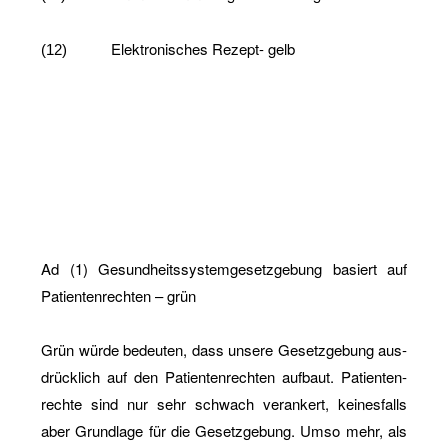
Elek­tro­ni­sches Re­zept- gelb
(12)
Ad (1) Ge­sund­heits­sys­tem­ge­setz­ge­bung ba­siert auf
Pa­ti­en­ten­rech­ten – grün
Grün würde be­deu­ten, dass un­se­re Ge­setz­ge­bung aus­
drück­lich auf den Pa­ti­en­ten­rech­ten auf­baut. Pa­ti­en­ten­
rech­te sind nur sehr schwach ver­an­kert, kei­nes­falls
aber Grund­la­ge für die Ge­setz­ge­bung. Umso mehr, als