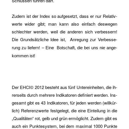
Schlüs­sen füh­ren darf.
Zudem ist der Index so auf­ge­setzt, dass er nur Re­la­tiv­
wer­te wider gibt; man kann also ein­fach des­we­gen
schlech­ter wer­den, weil die an­de­ren sich ver­bes­sern!
Die Grund­sätz­li­che Idee ist,
An­re­gung zur Ver­bes­se­
rung zu lie­fern! – Eine
Bot­schaft, die bei uns nie an­ge­
kom­men ist!
Der EHCI© 2012 be­steht aus fünf Un­ter­ein­hei­ten, die ih­
rer­seits durch meh­re­re In­di­ka­to­ren de­fi­niert wer­den. Ins­
ge­samt gibt es 43 In­di­ka­to­ren, für jeden wer­den (will­kür­
lich) Re­fe­renz­wer­te fest­ge­legt, die eine Ein­tei­lung in die
„Qua­li­tä­ten“ rot, gelb und grün er­mög­licht. Zudem gibt es
auch ein Punk­te­sys­tem, bei dem ma­xi­mal 1000 Punk­te