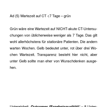
Ad (5) War­te­zeit auf CT <7 Tage – grün
Grün wäre eine War­te­zeit auf NICHT-aku­te CT-Un­ter­su­
chun­gen von üb­li­cher­wei­se we­ni­ger als 7 Tage. Das gilt
wohl al­ler­höchs­tens für sta­tio­nä­re Pa­ti­en­ten. Die an­dern
war­ten Wo­chen. Gelb be­deu­tet unter, rot über drei Wo­
chen War­te­zeit. Trans­pa­renz be­steht hier nicht, aber
unter Gelb soll­te man eher von Wunsch­den­ken aus­ge­
hen.
Un­ter­ein­heit „
“ – 8 Un­ter­
Out­co­mes (Er­geb­nis­qua­li­tät)