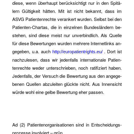
diese, wenn über­haupt be­rück­sich­tigt nur in den Spi­tä­
lern Gül­tig­keit hät­ten. Mit ist nicht be­kannt, dass im
ASVG Pa­ti­en­ten­rech­te ver­an­kert wur­den. Selbst bei den
Pa­ti­en­ten-Char­tas, die in ein­zel­nen Bun­des­län­dern be­
ste­hen, sind diese meist nur un­ver­bind­lich. Als Quel­le
für diese Be­wer­tun­gen wur­den meh­re­re In­ter­net­links an­
ge­ge­ben, u.a. auch
. Dort ist
http://​eur​opat​ient​righ​ts.​eu/
nach­zu­le­sen, dass wir je­den­falls in­ter­na­tio­na­le Pa­ti­en­
ten­rech­te weder un­ter­schrie­ben, noch ra­ti­fi­ziert haben.
Je­den­falls, der Ver­such die Be­wer­tung aus den an­ge­ge­
be­nen Quel­len ab­zu­lei­ten glück­te nicht. Aus In­nen­sicht
würde wohl eine gelbe Be­wer­tung eher pas­sen.
Ad (2) Pa­ti­en­ten­or­ga­ni­sa­tio­nen sind in Ent­schei­dungs­
pro­zes­se in­vol­viert – grün