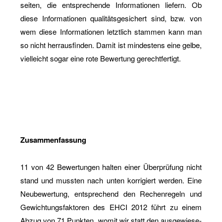
sei­ten, die ent­spre­chen­de In­for­ma­tio­nen lie­fern. Ob
diese In­for­ma­tio­nen qua­li­täts­ge­si­chert sind, bzw. von
wem diese In­for­ma­tio­nen letzt­lich stam­men kann man
so nicht her­r­aus­fin­den. Damit ist min­des­tens eine gelbe,
viel­leicht sogar eine rote Be­wer­tung ge­recht­fer­tigt.
Zu­sam­men­fas­sung
11 von 42 Be­wer­tun­gen hal­ten einer Über­prü­fung nicht
stand und muss­ten nach unten kor­ri­giert wer­den. Eine
Neu­be­wer­tung, ent­spre­chend den Re­chen­re­geln und
Ge­wich­tungs­fak­to­ren des EHCI 2012 führt zu einem
Abzug von 71 Punk­ten, womit wir statt den aus­ge­wie­se­