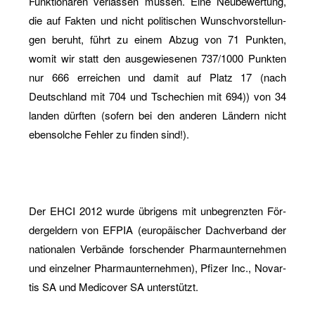
Funk­tio­nä­ren ver­las­sen müs­sen. Eine Neu­be­wer­tung,
die auf Fak­ten und nicht po­li­ti­schen Wunsch­vor­stel­lun­
gen be­ruht, führt zu einem Abzug von 71 Punk­ten,
womit wir statt den aus­ge­wie­se­nen 737/1000 Punk­ten
nur 666 er­rei­chen und damit auf Platz 17 (nach
Deutsch­land mit 704 und Tsche­chi­en mit 694)) von 34
lan­den dürf­ten (so­fern bei den an­de­ren Län­dern nicht
eben­sol­che Feh­ler zu fin­den sind!).
Der EHCI 2012 wurde üb­ri­gens mit un­be­grenz­ten För­
der­gel­dern von EFPIA (eu­ro­päi­scher Dach­ver­band der
na­tio­na­len Ver­bän­de for­schen­der Phar­ma­un­ter­neh­men
und ein­zel­ner Phar­ma­un­ter­neh­men), Pfi­zer Inc., No­var­
tis SA und Me­di­co­ver SA un­ter­stützt.