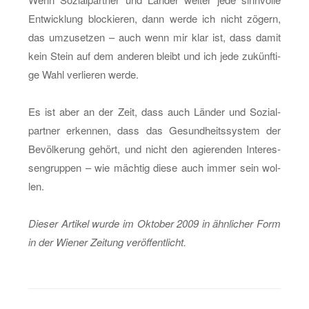
Ent­wick­lung blo­ckie­ren, dann werde ich nicht zö­gern,
das um­zu­set­zen – auch wenn mir klar ist, dass damit
kein Stein auf dem an­de­ren bleibt und ich jede zu­künf­ti­
ge Wahl ver­lie­ren werde.
Es ist aber an der Zeit, dass auch Län­der und So­zi­al­
part­ner er­ken­nen, dass das Ge­sund­heits­sys­tem der
Be­völ­ke­rung ge­hört, und nicht den agie­ren­den In­ter­es­
sen­grup­pen – wie mäch­tig diese auch immer sein wol­
len.
Die­ser Ar­ti­kel wurde im Ok­to­ber 2009 in ähn­li­cher Form
in der Wie­ner Zei­tung ver­öf­fent­licht.