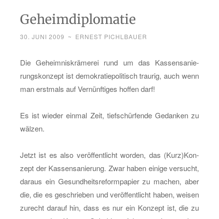
Geheimdiplomatie
30. JUNI 2009
~
ERNEST PICHLBAUER
Die Ge­heim­nis­krä­me­rei rund um das Kas­sen­sa­nie­
rungs­kon­zept ist de­mo­kra­tie­po­li­tisch trau­rig, auch wenn
man erst­mals auf Ver­nünf­ti­ges hof­fen darf!
Es ist wie­der ein­mal Zeit, tief­schür­fen­de Ge­dan­ken zu
wäl­zen.
Jetzt ist es also ver­öf­fent­licht wor­den, das (Kurz)Kon­
zept der Kas­sen­sa­nie­rung. Zwar haben ei­ni­ge ver­sucht,
dar­aus ein Ge­sund­heits­re­form­pa­pier zu ma­chen, aber
die, die es ge­schrie­ben und ver­öf­fent­licht haben, wei­sen
zu­recht dar­auf hin, dass es nur ein Kon­zept ist, die zu