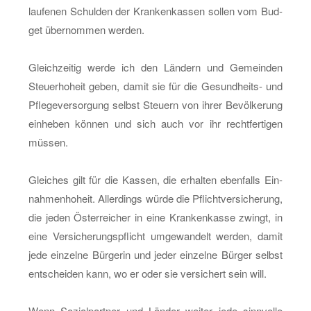
lau­fe­nen Schul­den der Kran­ken­kas­sen sol­len vom Bud­
get über­nom­men wer­den.
Gleich­zei­tig werde ich den Län­dern und Ge­mein­den
Steu­er­ho­heit geben, damit sie für die Ge­sund­heits- und
Pfle­ge­ver­sor­gung selbst Steu­ern von ihrer Be­völ­ke­rung
ein­he­ben kön­nen und sich auch vor ihr recht­fer­ti­gen
müs­sen.
Glei­ches gilt für die Kas­sen, die er­hal­ten eben­falls Ein­
nah­men­ho­heit. Al­ler­dings würde die Pflicht­ver­si­che­rung,
die jeden Ös­ter­rei­cher in eine Kran­ken­kas­se zwingt, in
eine Ver­si­che­rungs­pflicht um­ge­wan­delt wer­den, damit
jede ein­zel­ne Bür­ge­rin und jeder ein­zel­ne Bür­ger selbst
ent­schei­den kann, wo er oder sie ver­si­chert sein will.
Wenn So­zi­al­part­ner und Län­der wei­ter jede sinn­vol­le