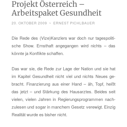
Projekt Österreich –
Arbeitspaket Gesundheit
20. OKTOBER 2009
~
ERNEST PICHLBAUER
Die Rede des (Vize)Kanz­lers war doch nur ta­ges­po­li­ti­
sche Show. Ernst­haft an­ge­gan­gen wird nichts – das
könn­te ja Kon­flik­te schaf­fen.
Das war sie, die Rede zur Lage der Na­ti­on und sie hat
im Ka­pi­tel Ge­sund­heit nicht viel und nichts Neues ge­
bracht. Fi­nan­zie­rung aus einer Hand – äh, Topf, heißt
das jetzt – und Stär­kung des Haus­arz­tes. Bei­des seit
vie­len, vie­len Jah­ren in Re­gie­rungs­pro­gram­men nach­
zu­le­sen und sogar in man­chem Ge­setz ver­ewigt. Ein­zig
Rea­li­tät wurde es bis­her nicht.