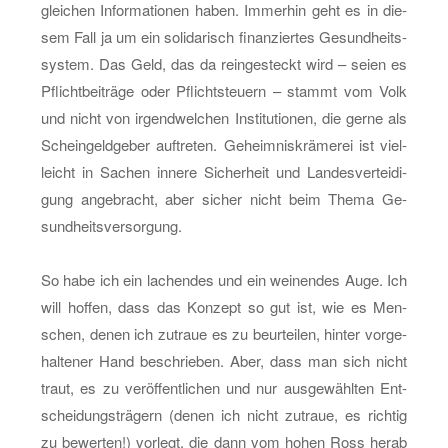
glei­chen In­for­ma­tio­nen haben. Im­mer­hin geht es in die­
sem Fall ja um ein so­li­da­risch fi­nan­zier­tes Ge­sund­heits­
sys­tem. Das Geld, das da rein­ge­steckt wird – seien es
Pflicht­bei­trä­ge oder Pflicht­steu­ern – stammt vom Volk
und nicht von ir­gend­wel­chen In­sti­tu­tio­nen, die gerne als
Schein­geld­ge­ber auf­tre­ten. Ge­heim­nis­krä­me­rei ist viel­
leicht in Sa­chen in­ne­re Si­cher­heit und Lan­des­ver­tei­di­
gung an­ge­bracht, aber si­cher nicht beim Thema Ge­
sund­heits­ver­sor­gung.
So habe ich ein la­chen­des und ein wei­nen­des Auge. Ich
will hof­fen, dass das Kon­zept so gut ist, wie es Men­
schen, denen ich zu­traue es zu be­ur­tei­len, hin­ter vor­ge­
hal­te­ner Hand be­schrie­ben. Aber, dass man sich nicht
traut, es zu ver­öf­fent­li­chen und nur aus­ge­wähl­ten Ent­
schei­dungs­trä­gern (denen ich nicht zu­traue, es rich­tig
zu be­wer­ten!) vor­legt, die dann vom hohen Ross herab