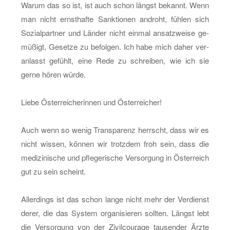
Warum das so ist, ist auch schon längst be­kannt. Wenn
man nicht ernst­haf­te Sank­tio­nen an­droht, füh­len sich
So­zi­al­part­ner und Län­der nicht ein­mal an­satz­wei­se ge­
mü­ßigt, Ge­set­ze zu be­fol­gen. Ich habe mich daher ver­
an­lasst ge­fühlt, eine Rede zu schrei­ben, wie ich sie
gerne hören würde.
Liebe Ös­ter­rei­che­rin­nen und Ös­ter­rei­cher!
Auch wenn so wenig Trans­pa­renz herrscht, dass wir es
nicht wis­sen, kön­nen wir trotz­dem froh sein, dass die
me­di­zi­ni­sche und pfle­ge­ri­sche Ver­sor­gung in Ös­ter­reich
gut zu sein scheint.
Al­ler­dings ist das schon lange nicht mehr der Ver­dienst
derer, die das Sys­tem or­ga­ni­sie­ren soll­ten. Längst lebt
die Ver­sor­gung von der Zi­vil­cou­ra­ge tau­sen­der Ärzte