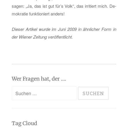
sagen: „Ja, das ist gut für’s Volk“, das ir­ri­tiert mich. De­
mo­kra­tie funk­tio­niert an­ders!
Die­ser Ar­ti­kel wurde im Juni 2009 in ähn­li­cher Form in
der Wie­ner Zei­tung ver­öf­fent­licht.
Wer Fragen hat, der ….
Suchen
nach:
Tag Cloud