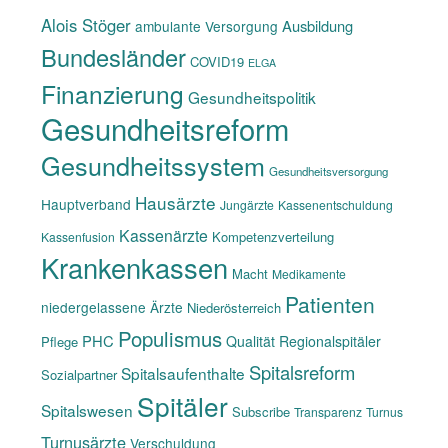
Alois Stöger
Ausbildung
ambulante Versorgung
Bundesländer
COVID19
ELGA
Finanzierung
Gesundheitspolitik
Gesundheitsreform
Gesundheitssystem
Gesundheitsversorgung
Hausärzte
Hauptverband
Jungärzte
Kassenentschuldung
Kassenärzte
Kompetenzverteilung
Kassenfusion
Krankenkassen
Macht
Medikamente
Patienten
niedergelassene Ärzte
Niederösterreich
Populismus
PHC
Qualität
Regionalspitäler
Pflege
Spitalsreform
Spitalsaufenthalte
Sozialpartner
Spitäler
Spitalswesen
Subscribe
Transparenz
Turnus
Turnusärzte
Verschuldung