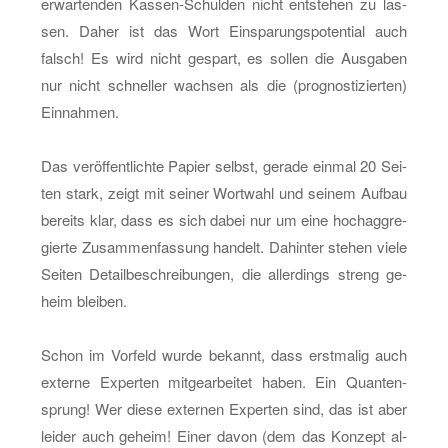
er­war­ten­den Kas­sen-Schul­den nicht ent­ste­hen zu las­
sen. Daher ist das Wort Ein­spa­rungs­po­ten­ti­al auch
falsch! Es wird nicht ge­spart, es sol­len die Aus­ga­ben
nur nicht schnel­ler wach­sen als die (pro­gnos­ti­zier­ten)
Ein­nah­men.
Das ver­öf­fent­lich­te Pa­pier selbst, ge­ra­de ein­mal 20 Sei­
ten stark, zeigt mit sei­ner Wort­wahl und sei­nem Auf­bau
be­reits klar, dass es sich dabei nur um eine hoch­ag­gre­
gier­te Zu­sam­men­fas­sung han­delt. Da­hin­ter ste­hen viele
Sei­ten De­tail­be­schrei­bun­gen, die al­ler­dings streng ge­
heim blei­ben.
Schon im Vor­feld wurde be­kannt, dass erst­ma­lig auch
ex­ter­ne Ex­per­ten mit­ge­ar­bei­tet haben. Ein Quan­ten­
sprung! Wer diese ex­ter­nen Ex­per­ten sind, das ist aber
lei­der auch ge­heim! Einer davon (dem das Kon­zept al­