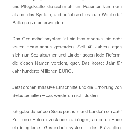
und Pfle­ge­kräf­te, die sich mehr um Pa­ti­en­ten küm­mern
als um das Sys­tem, und be­reit sind, es zum Wohle der
Pa­ti­en­ten zu un­ter­wan­dern.
Das Ge­sund­heits­sys­tem ist ein Hemm­schuh, ein sehr
teu­rer Hemm­schuh ge­wor­den. Seit 40 Jah­ren legen
sich nun So­zi­al­part­ner und Län­der gegen jede Re­form,
die die­sen Namen ver­dient, quer. Das kos­tet Jahr für
Jahr hun­der­te Mil­lio­nen EURO.
Jetzt dro­hen mas­si­ve Ein­schnit­te und die Er­hö­hung von
Selbst­be­hal­ten – das werde ich nicht dul­den
Ich gebe daher den So­zi­al­part­nern und Län­dern ein Jahr
Zeit, eine Re­form zu­stan­de zu brin­gen, an deren Ende
ein in­te­grier­tes Ge­sund­heits­sys­tem – das Prä­ven­ti­on,