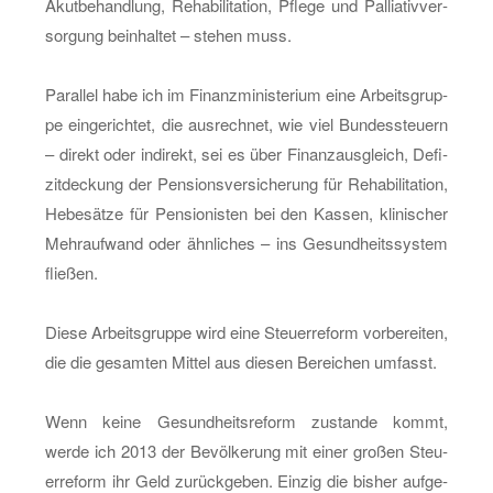
Akut­be­hand­lung, Re­ha­bi­li­ta­ti­on, Pfle­ge und Pal­lia­tiv­ver­
sor­gung be­inhal­tet – ste­hen muss.
Par­al­lel habe ich im Fi­nanz­mi­nis­te­ri­um eine Ar­beits­grup­
pe ein­ge­rich­tet, die aus­rech­net, wie viel Bun­des­steu­ern
– di­rekt oder in­di­rekt, sei es über Fi­nanz­aus­gleich, De­fi­
zit­de­ckung der Pen­si­ons­ver­si­che­rung für Re­ha­bi­li­ta­ti­on,
He­be­sät­ze für Pen­sio­nis­ten bei den Kas­sen, kli­ni­scher
Mehr­auf­wand oder ähn­li­ches – ins Ge­sund­heits­sys­tem
flie­ßen.
Diese Ar­beits­grup­pe wird eine Steu­er­re­form vor­be­rei­ten,
die die ge­sam­ten Mit­tel aus die­sen Be­rei­chen um­fasst.
Wenn keine Ge­sund­heits­re­form zu­stan­de kommt,
werde ich 2013 der Be­völ­ke­rung mit einer gro­ßen Steu­
er­re­form ihr Geld zu­rück­ge­ben. Ein­zig die bis­her auf­ge­