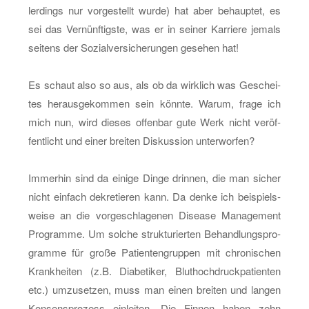
ler­dings nur vor­ge­stellt wurde) hat aber be­haup­tet, es
sei das Ver­nünf­tigs­te, was er in sei­ner Kar­rie­re je­mals
sei­tens der So­zi­al­ver­si­che­run­gen ge­se­hen hat!
Es schaut also so aus, als ob da wirk­lich was Ge­schei­
tes her­aus­ge­kom­men sein könn­te. Warum, frage ich
mich nun, wird die­ses of­fen­bar gute Werk nicht ver­öf­
fent­licht und einer brei­ten Dis­kus­si­on un­ter­wor­fen?
Im­mer­hin sind da ei­ni­ge Dinge drin­nen, die man si­cher
nicht ein­fach de­kre­tie­ren kann. Da denke ich bei­spiels­
wei­se an die vor­ge­schla­ge­nen Di­sea­se Ma­nage­ment
Pro­gram­me. Um sol­che struk­tu­rier­ten Be­hand­lungs­pro­
gram­me für große Pa­ti­en­ten­grup­pen mit chro­ni­schen
Krank­hei­ten (z.B. Dia­be­ti­ker, Blut­hoch­druck­pa­ti­en­ten
etc.) um­zu­set­zen, muss man einen brei­ten und lan­gen
Kon­sens­pro­zess ein­lei­ten. Die Fin­nen haben zehn