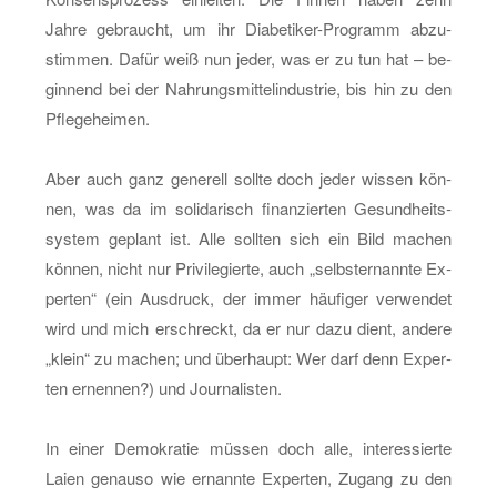
Jahre ge­braucht, um ihr Dia­be­ti­ker-Pro­gramm ab­zu­
stim­men. Dafür weiß nun jeder, was er zu tun hat – be­
gin­nend bei der Nah­rungs­mit­tel­in­dus­trie, bis hin zu den
Pfle­ge­hei­men.
Aber auch ganz ge­ne­rell soll­te doch jeder wis­sen kön­
nen, was da im so­li­da­risch fi­nan­zier­ten Ge­sund­heits­
sys­tem ge­plant ist. Alle soll­ten sich ein Bild ma­chen
kön­nen, nicht nur Pri­vi­le­gier­te, auch „selbst­er­nann­te Ex­
per­ten“ (ein Aus­druck, der immer häu­fi­ger ver­wen­det
wird und mich er­schreckt, da er nur dazu dient, an­de­re
„klein“ zu ma­chen; und über­haupt: Wer darf denn Ex­per­
ten er­nen­nen?) und Jour­na­lis­ten.
In einer De­mo­kra­tie müs­sen doch alle, in­ter­es­sier­te
Laien ge­nau­so wie er­nann­te Ex­per­ten, Zu­gang zu den