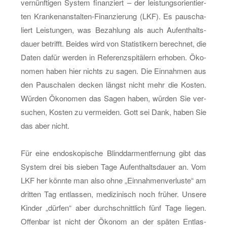
ver­nünf­ti­gen Sys­tem fi­nan­ziert – der leis­tungs­ori­en­tier­
ten Kran­ken­an­stal­ten-Fi­nan­zie­rung (LKF). Es pau­scha­
liert Leis­tun­gen, was Be­zah­lung als auch Auf­ent­halts­
dau­er be­trifft. Bei­des wird von Sta­tis­ti­kern be­rech­net, die
Daten dafür wer­den in Re­fe­renz­spi­tä­lern er­ho­ben. Öko­
no­men haben hier nichts zu sagen. Die Ein­nah­men aus
den Pau­scha­len de­cken längst nicht mehr die Kos­ten.
Wür­den Öko­no­men das Sagen haben, wür­den Sie ver­
su­chen, Kos­ten zu ver­mei­den. Gott sei Dank, haben Sie
das aber nicht.
Für eine en­do­sko­pi­sche Blind­darment­fer­nung gibt das
Sys­tem drei bis sie­ben Tage Auf­ent­halts­dau­er an. Vom
LKF her könn­te man also ohne „Ein­nah­men­ver­lus­te“ am
drit­ten Tag ent­las­sen, me­di­zi­nisch noch frü­her. Un­se­re
Kin­der „dür­fen“ aber durch­schnitt­lich fünf Tage lie­gen.
Of­fen­bar ist nicht der Öko­nom an der spä­ten Ent­las­