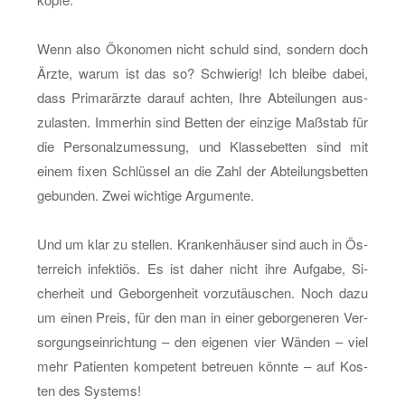
Wenn also Öko­no­men nicht schuld sind, son­dern doch
Ärzte, warum ist das so? Schwie­rig! Ich blei­be dabei,
dass Pri­mar­ärz­te dar­auf ach­ten, Ihre Ab­tei­lun­gen aus­
zu­las­ten. Im­mer­hin sind Bet­ten der ein­zi­ge Maß­stab für
die Per­so­nal­zu­mes­sung, und Klas­se­bet­ten sind mit
einem fixen Schlüs­sel an die Zahl der Ab­tei­lungs­bet­ten
ge­bun­den. Zwei wich­ti­ge Ar­gu­men­te.
Und um klar zu stel­len. Kran­ken­häu­ser sind auch in Ös­
ter­reich in­fek­ti­ös. Es ist daher nicht ihre Auf­ga­be, Si­
cher­heit und Ge­bor­gen­heit vor­zu­täu­schen. Noch dazu
um einen Preis, für den man in einer ge­bor­ge­ne­ren Ver­
sor­gungs­ein­rich­tung – den ei­ge­nen vier Wän­den – viel
mehr Pa­ti­en­ten kom­pe­tent be­treu­en könn­te – auf Kos­
ten des Sys­tems!