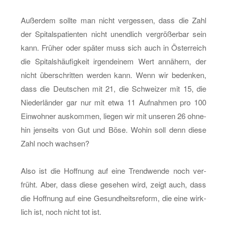
Au­ßer­dem soll­te man nicht ver­ges­sen, dass die Zahl
der Spi­tal­s­pa­ti­en­ten nicht un­end­lich ver­grö­ßer­bar sein
kann. Frü­her oder spä­ter muss sich auch in Ös­ter­reich
die Spi­tals­häu­fig­keit ir­gend­ei­nem Wert an­nä­hern, der
nicht über­schrit­ten wer­den kann. Wenn wir be­den­ken,
dass die Deut­schen mit 21, die Schwei­zer mit 15, die
Nie­der­län­der gar nur mit etwa 11 Auf­nah­men pro 100
Ein­woh­ner aus­kom­men, lie­gen wir mit un­se­ren 26 oh­ne­
hin jen­seits von Gut und Böse. Wohin soll denn diese
Zahl noch wach­sen?
Also ist die Hoff­nung auf eine Trend­wen­de noch ver­
früht. Aber, dass diese ge­se­hen wird, zeigt auch, dass
die Hoff­nung auf eine Ge­sund­heits­re­form, die eine wirk­
lich ist, noch nicht tot ist.