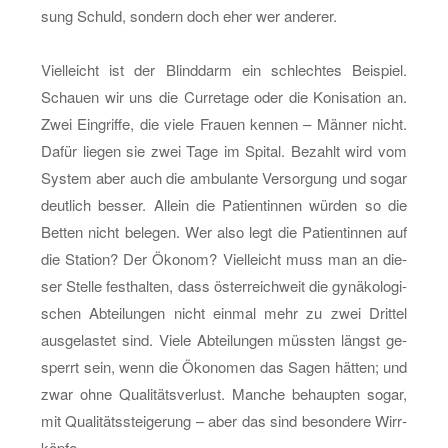
sung Schuld, son­dern doch eher wer an­de­rer.
Viel­leicht ist der Blind­darm ein schlech­tes Bei­spiel.
Schau­en wir uns die Cur­re­ta­ge oder die Ko­ni­sa­ti­on an.
Zwei Ein­grif­fe, die viele Frau­en ken­nen – Män­ner nicht.
Dafür lie­gen sie zwei Tage im Spi­tal. Be­zahlt wird vom
Sys­tem aber auch die am­bu­lan­te Ver­sor­gung und sogar
deut­lich bes­ser. Al­lein die Pa­ti­en­tin­nen wür­den so die
Bet­ten nicht be­le­gen. Wer also legt die Pa­ti­en­tin­nen auf
die Sta­ti­on? Der Öko­nom? Viel­leicht muss man an die­
ser Stel­le fest­hal­ten, dass ös­ter­reich­weit die gy­nä­ko­lo­gi­
schen Ab­tei­lun­gen nicht ein­mal mehr zu zwei Drit­tel
aus­ge­las­tet sind. Viele Ab­tei­lun­gen müss­ten längst ge­
sperrt sein, wenn die Öko­no­men das Sagen hät­ten; und
zwar ohne Qua­li­täts­ver­lust. Man­che be­haup­ten sogar,
mit Qua­li­täts­stei­ge­rung – aber das sind be­son­de­re Wirr­
köp­fe.