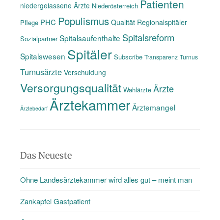
Patienten
niedergelassene Ärzte
Niederösterreich
Populismus
PHC
Qualität
Regionalspitäler
Pflege
Spitalsreform
Spitalsaufenthalte
Sozialpartner
Spitäler
Spitalswesen
Subscribe
Transparenz
Turnus
Turnusärzte
Verschuldung
Versorgungsqualität
Ärzte
Wahlärzte
Ärztekammer
Ärztemangel
Ärztebedarf
Das Neueste
Ohne Landesärztekammer wird alles gut – meint man
Zankapfel Gastpatient