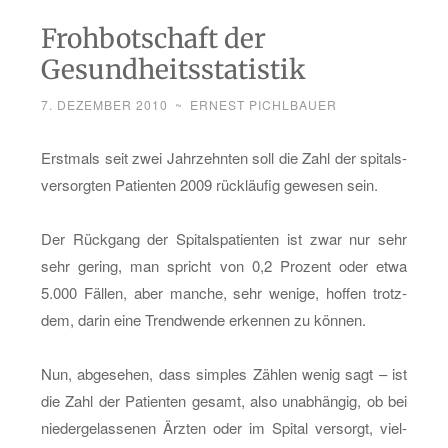
Frohbotschaft der
Gesundheitsstatistik
7. DEZEMBER 2010
~
ERNEST PICHLBAUER
Erst­mals seit zwei Jahr­zehn­ten soll die Zahl der spi­tals­
ver­sorg­ten Pa­ti­en­ten 2009 rück­läu­fig ge­we­sen sein.
Der Rück­gang der Spi­tal­s­pa­ti­en­ten ist zwar nur sehr
sehr ge­ring, man spricht von 0,2 Pro­zent oder etwa
5.000 Fäl­len, aber man­che, sehr we­ni­ge, hof­fen trotz­
dem, darin eine Trend­wen­de er­ken­nen zu kön­nen.
Nun, ab­ge­se­hen, dass sim­ples Zäh­len wenig sagt – ist
die Zahl der Pa­ti­en­ten ge­samt, also un­ab­hän­gig, ob bei
nie­der­ge­las­se­nen Ärz­ten oder im Spi­tal ver­sorgt, viel­