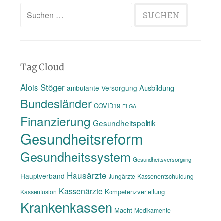
Suchen
nach:
Tag Cloud
Alois Stöger
Ausbildung
ambulante Versorgung
Bundesländer
COVID19
ELGA
Finanzierung
Gesundheitspolitik
Gesundheitsreform
Gesundheitssystem
Gesundheitsversorgung
Hausärzte
Hauptverband
Jungärzte
Kassenentschuldung
Kassenärzte
Kompetenzverteilung
Kassenfusion
Krankenkassen
Macht
Medikamente