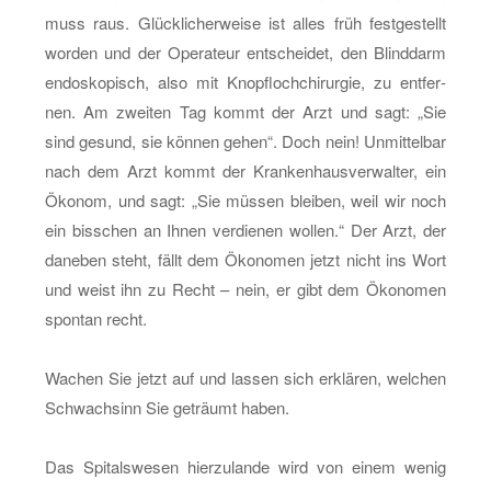
muss raus. Glück­li­cher­wei­se ist alles früh fest­ge­stellt
wor­den und der Ope­ra­teur ent­schei­det, den Blind­darm
en­do­sko­pisch, also mit Knopf­loch­chir­ur­gie, zu ent­fer­
nen. Am zwei­ten Tag kommt der Arzt und sagt: „Sie
sind ge­sund, sie kön­nen gehen“. Doch nein! Un­mit­tel­bar
nach dem Arzt kommt der Kran­ken­haus­ver­wal­ter, ein
Öko­nom, und sagt: „Sie müs­sen blei­ben, weil wir noch
ein biss­chen an Ihnen ver­die­nen wol­len.“ Der Arzt, der
da­ne­ben steht, fällt dem Öko­no­men jetzt nicht ins Wort
und weist ihn zu Recht – nein, er gibt dem Öko­no­men
spon­tan recht.
Wa­chen Sie jetzt auf und las­sen sich er­klä­ren, wel­chen
Schwach­sinn Sie ge­träumt haben.
Das Spi­tals­we­sen hier­zu­lan­de wird von einem wenig