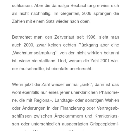
schlos­sen. Aber die da­ma­li­ge Be­ob­ach­tung er­wies sich
als nicht nach­hal­tig. Im Ge­gen­teil, 2006 spran­gen die
Zah­len mit einem Satz wie­der nach oben.
Be­trach­tet man den Zeit­ver­lauf seit 1996, sieht man
auch 2000, zwar kei­nen ech­ten Rück­gang aber eine
„Wachs­tums­dämp­fung“; von der nicht wirk­lich be­kannt
ist, wieso sie statt­fand. Und, warum die Zahl 2001 wie­
der rauf­schnell­te, ist eben­falls un­er­forscht.
Wenn jetzt die Zahl wie­der ein­mal „sinkt“, dann ist das
wohl eben­falls nur eines jener un­er­klär­li­chen Phä­no­me­
ne, die mit Re­gio­nal-, Land­tags- oder sons­ti­gen Wah­len
oder Än­de­run­gen in der Fi­nan­zie­rung oder Ver­trags­ab­
schlüs­sen zwi­schen Ärz­te­kam­mern und Kran­ken­kas­
sen oder un­ter­schied­lich aus­ge­präg­ten Grip­pe­epi­de­mi­