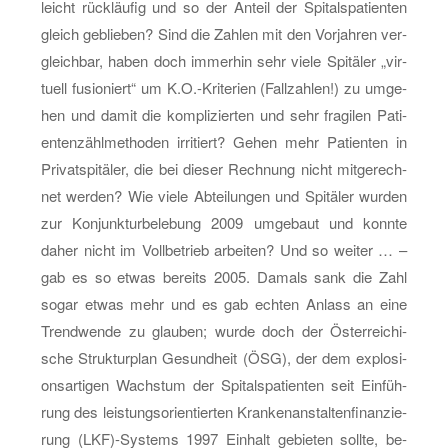
leicht rück­läu­fig und so der An­teil der Spi­tal­s­pa­ti­en­ten
gleich ge­blie­ben? Sind die Zah­len mit den Vor­jah­ren ver­
gleich­bar, haben doch im­mer­hin sehr viele Spi­tä­ler „vir­
tu­ell fu­sio­niert“ um K.O.-Kri­te­ri­en (Fall­zah­len!) zu um­ge­
hen und damit die kom­pli­zier­ten und sehr fra­gi­len Pa­ti­
en­ten­zähl­me­tho­den ir­ri­tiert? Gehen mehr Pa­ti­en­ten in
Pri­vat­spi­tä­ler, die bei die­ser Rech­nung nicht mit­ge­rech­
net wer­den? Wie viele Ab­tei­lun­gen und Spi­tä­ler wur­den
zur Kon­junk­tur­be­le­bung 2009 um­ge­baut und konn­te
daher nicht im Voll­be­trieb ar­bei­ten? Und so wei­ter … –
gab es so etwas be­reits 2005. Da­mals sank die Zahl
sogar etwas mehr und es gab ech­ten An­lass an eine
Trend­wen­de zu glau­ben; wurde doch der Ös­ter­rei­chi­
sche Struk­tur­plan Ge­sund­heit (ÖSG), der dem ex­plo­si­
ons­ar­ti­gen Wachs­tum der Spi­tal­s­pa­ti­en­ten seit Ein­füh­
rung des leis­tungs­ori­en­tier­ten Kran­ken­an­stal­ten­fi­nan­zie­
rung (LKF)-Sys­tems 1997 Ein­halt ge­bie­ten soll­te, be­