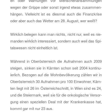
en oder War­nun­gen vor Men­schen­an­samm­lun­gen
wegen der Grip­pe oder sonst ir­gend etwas zu­sam­men­
hän­gen. Viel­leicht ist es dies­mal auch die Fi­nanz­kri­se
oder aber auch das Wet­ter am 28. Au­gust, wer weiß?
Wirk­lich be­le­gen kann man nichts, nicht nur, weil es nie­
man­den wirk­lich in­ter­es­siert, son­dern auch weil das Spi­
tals­we­sen nicht ein­heit­lich ist.
Wäh­rend in Ober­ös­ter­reich die Auf­nah­men auch 2009
stei­gen, sin­ken sie in Kärn­ten schon seit 2004 kon­ti­nu­
ier­lich. Be­zo­gen auf die Wohn­be­völ­ke­rung zäh­len wir in
Ober­ös­ter­reich 30 Auf­nah­men pro 100 Ein­woh­ner, Kärn­
ten liegt mit 26 im Ös­ter­reich­schnitt, in Wien sind es 24,
und die Stei­er­mark, weil sie für die on­ko­lo­gi­sche Ver­sor­
gung einen spe­zi­el­len Deal mit der Kran­ken­kas­se hat,
kommt gar mit nur 23 aus.