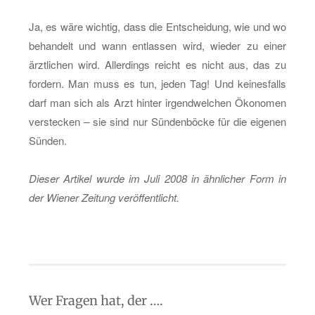
Ja, es wäre wich­tig, dass die Ent­schei­dung, wie und wo
be­han­delt und wann ent­las­sen wird, wie­der zu einer
ärzt­li­chen wird. Al­ler­dings reicht es nicht aus, das zu
for­dern. Man muss es tun, jeden Tag! Und kei­nes­falls
darf man sich als Arzt hin­ter ir­gend­wel­chen Öko­no­men
ver­ste­cken – sie sind nur Sün­den­bö­cke für die ei­ge­nen
Sün­den.
Die­ser Ar­ti­kel wurde im Juli 2008 in ähn­li­cher Form in
der Wie­ner Zei­tung ver­öf­fent­licht.
Wer Fragen hat, der ….