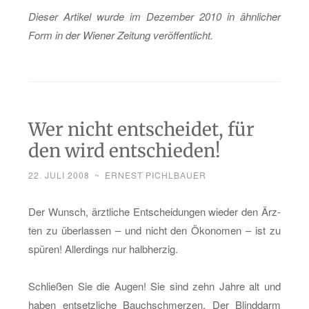
Die­ser Ar­ti­kel wurde im De­zem­ber 2010 in ähn­li­cher
Form in der Wie­ner Zei­tung ver­öf­fent­licht.
Wer nicht entscheidet, für
den wird entschieden!
22. JULI 2008
~
ERNEST PICHLBAUER
Der Wunsch, ärzt­li­che Ent­schei­dun­gen wie­der den Ärz­
ten zu über­las­sen – und nicht den Öko­no­men – ist zu
spü­ren! Al­ler­dings nur halb­her­zig.
Schlie­ßen Sie die Augen! Sie sind zehn Jahre alt und
haben ent­setz­li­che Bauch­schmer­zen. Der Blind­darm