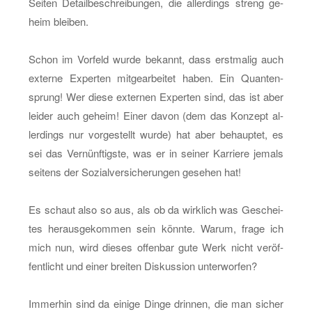
Sei­ten De­tail­be­schrei­bun­gen, die al­ler­dings streng ge­
heim blei­ben.
Schon im Vor­feld wurde be­kannt, dass erst­ma­lig auch
ex­ter­ne Ex­per­ten mit­ge­ar­bei­tet haben. Ein Quan­ten­
sprung! Wer diese ex­ter­nen Ex­per­ten sind, das ist aber
lei­der auch ge­heim! Einer davon (dem das Kon­zept al­
ler­dings nur vor­ge­stellt wurde) hat aber be­haup­tet, es
sei das Ver­nünf­tigs­te, was er in sei­ner Kar­rie­re je­mals
sei­tens der So­zi­al­ver­si­che­run­gen ge­se­hen hat!
Es schaut also so aus, als ob da wirk­lich was Ge­schei­
tes her­aus­ge­kom­men sein könn­te. Warum, frage ich
mich nun, wird die­ses of­fen­bar gute Werk nicht ver­öf­
fent­licht und einer brei­ten Dis­kus­si­on un­ter­wor­fen?
Im­mer­hin sind da ei­ni­ge Dinge drin­nen, die man si­cher