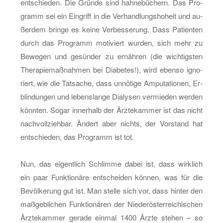
ent­schie­den. Die Grün­de sind hah­ne­bü­chern. Das Pro­
gramm sei ein Ein­griff in die Ver­hand­lungs­ho­heit und au­
ßer­dem brin­ge es keine Ver­bes­se­rung. Dass Pa­ti­en­ten
durch das Pro­gramm mo­ti­viert wur­den, sich mehr zu
Be­we­gen und ge­sün­der zu er­näh­ren (die wich­tigs­ten
The­ra­pie­maß­nah­men bei Dia­be­tes!), wird eben­so igno­
riert, wie die Tat­sa­che, dass un­nö­ti­ge Am­pu­ta­tio­nen, Er­
blin­dun­gen und le­bens­lan­ge Dia­ly­sen ver­mie­den wer­den
könn­ten. Sogar in­ner­halb der Ärz­te­kam­mer ist das nicht
nach­voll­zieh­bar. Än­dert aber nichts, der Vor­stand hat
ent­schie­den, das Pro­gramm ist tot.
Nun, das ei­gent­lich Schlim­me dabei ist, dass wirk­lich
ein paar Funk­tio­nä­re ent­schei­den kön­nen, was für die
Be­völ­ke­rung gut ist. Man stel­le sich vor, dass hin­ter den
maß­geb­li­chen Funk­tio­nä­ren der Nie­der­ös­ter­rei­chi­schen
Ärz­te­kam­mer ge­ra­de ein­mal 1400 Ärzte ste­hen – so