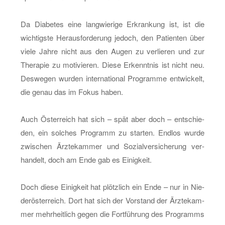
Da Dia­be­tes eine lang­wie­ri­ge Er­kran­kung ist, ist die
wich­tigs­te Her­aus­for­de­rung je­doch, den Pa­ti­en­ten über
viele Jahre nicht aus den Augen zu ver­lie­ren und zur
The­ra­pie zu mo­ti­vie­ren. Diese Er­kennt­nis ist nicht neu.
Des­we­gen wur­den in­ter­na­tio­nal Pro­gram­me ent­wi­ckelt,
die genau das im Fokus haben.
Auch Ös­ter­reich hat sich – spät aber doch – ent­schie­
den, ein sol­ches Pro­gramm zu star­ten. End­los wurde
zwi­schen Ärz­te­kam­mer und So­zi­al­ver­si­che­rung ver­
han­delt, doch am Ende gab es Ei­nig­keit.
Doch diese Ei­nig­keit hat plötz­lich ein Ende – nur in Nie­
der­ös­ter­reich. Dort hat sich der Vor­stand der Ärz­te­kam­
mer mehr­heit­lich gegen die Fort­füh­rung des Pro­gramms