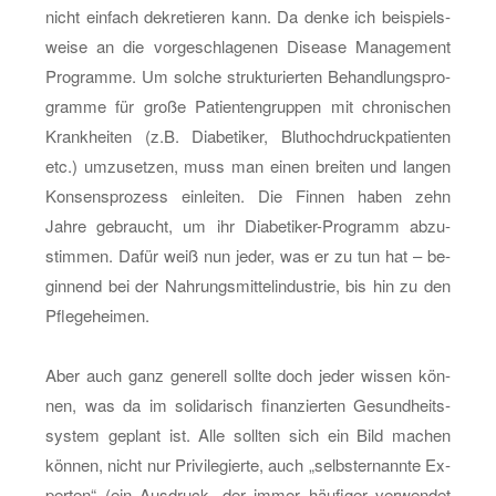
nicht ein­fach de­kre­tie­ren kann. Da denke ich bei­spiels­
wei­se an die vor­ge­schla­ge­nen Di­sea­se Ma­nage­ment
Pro­gram­me. Um sol­che struk­tu­rier­ten Be­hand­lungs­pro­
gram­me für große Pa­ti­en­ten­grup­pen mit chro­ni­schen
Krank­hei­ten (z.B. Dia­be­ti­ker, Blut­hoch­druck­pa­ti­en­ten
etc.) um­zu­set­zen, muss man einen brei­ten und lan­gen
Kon­sens­pro­zess ein­lei­ten. Die Fin­nen haben zehn
Jahre ge­braucht, um ihr Dia­be­ti­ker-Pro­gramm ab­zu­
stim­men. Dafür weiß nun jeder, was er zu tun hat – be­
gin­nend bei der Nah­rungs­mit­tel­in­dus­trie, bis hin zu den
Pfle­ge­hei­men.
Aber auch ganz ge­ne­rell soll­te doch jeder wis­sen kön­
nen, was da im so­li­da­risch fi­nan­zier­ten Ge­sund­heits­
sys­tem ge­plant ist. Alle soll­ten sich ein Bild ma­chen
kön­nen, nicht nur Pri­vi­le­gier­te, auch „selbst­er­nann­te Ex­
per­ten“ (ein Aus­druck, der immer häu­fi­ger ver­wen­det