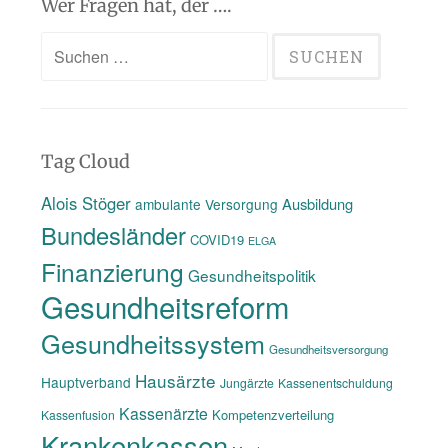
Wer Fragen hat, der ….
Suchen
nach:
Tag Cloud
Alois Stöger
Ausbildung
ambulante Versorgung
Bundesländer
COVID19
ELGA
Finanzierung
Gesundheitspolitik
Gesundheitsreform
Gesundheitssystem
Gesundheitsversorgung
Hausärzte
Hauptverband
Jungärzte
Kassenentschuldung
Kassenärzte
Kompetenzverteilung
Kassenfusion
Krankenkassen