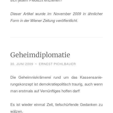
Die­ser Ar­ti­kel wurde im No­vem­ber 2009 in ähn­li­cher
Form in der Wie­ner Zei­tung ver­öf­fent­licht.
Geheimdiplomatie
30. JUNI 2009
~
ERNEST PICHLBAUER
Die Ge­heim­nis­krä­me­rei rund um das Kas­sen­sa­nie­
rungs­kon­zept ist de­mo­kra­tie­po­li­tisch trau­rig, auch wenn
man erst­mals auf Ver­nünf­ti­ges hof­fen darf!
Es ist wie­der ein­mal Zeit, tief­schür­fen­de Ge­dan­ken zu
wäl­zen.