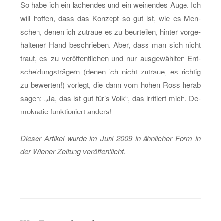
So habe ich ein la­chen­des und ein wei­nen­des Auge. Ich
will hof­fen, dass das Kon­zept so gut ist, wie es Men­
schen, denen ich zu­traue es zu be­ur­tei­len, hin­ter vor­ge­
hal­te­ner Hand be­schrie­ben. Aber, dass man sich nicht
traut, es zu ver­öf­fent­li­chen und nur aus­ge­wähl­ten Ent­
schei­dungs­trä­gern (denen ich nicht zu­traue, es rich­tig
zu be­wer­ten!) vor­legt, die dann vom hohen Ross herab
sagen: „Ja, das ist gut für’s Volk“, das ir­ri­tiert mich. De­
mo­kra­tie funk­tio­niert an­ders!
Die­ser Ar­ti­kel wurde im Juni 2009 in ähn­li­cher Form in
der Wie­ner Zei­tung ver­öf­fent­licht.