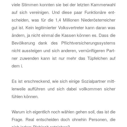
viele Stim­men konn­ten sie bei der letz­ten Kam­mer­wahl
auf sich ver­ei­ni­gen. Und diese paar Funk­tio­nä­re ent­
schei­den, was für die 1,4 Mil­lio­nen Nie­der­ös­ter­rei­cher
gut ist. Kein le­gi­ti­mier­ter Volks­ver­tre­ter kann daran was
än­dern, ja nicht ein­mal die Kas­sen kön­nen es. Dass die
Be­völ­ke­rung dank des Pflicht­ver­si­che­rungs­sys­tems
nicht aus­stei­gen und sich an­de­ren, ver­nünf­ti­ge­ren Part­
ner zu­wen­den kann ist nur mehr das Tüp­fel­chen auf
dem i.
Es ist er­schre­ckend, wie sich ei­ni­ge So­zi­al­part­ner mitt­
ler­wei­le auf­füh­ren und sich dabei voll­kom­men si­cher
füh­len kön­nen.
Warum ich ei­gent­lich noch wäh­len gehen soll, das ist die
Frage. Real ent­schei­den doch oh­ne­hin Per­so­nen, die
sich jedem Ple­bis­zit ent­zie­hen?