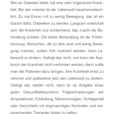
Wer an Dia­be­tes lei­det, hat eine sehr trü­ge­ri­sche Krank­
heit. Bei den meis­ten ist der Le­bens­stil haupt­ver­ant­wort­
lich. Zu viel Essen mit zu wenig Be­we­gung, das ist ein
Ga­rant dafür, Dia­be­ti­ker zu wer­den. Lang­sam ent­wi­ckelt
sich die Krank­heit und schlei­chend, das macht die Be­
hand­lung schwer. Die beste Be­hand­lung ist die Früh­er­
ken­nung. Men­schen, die zu dick sind und wenig Be­we­
gung ma­chen, soll­ten früh mo­ti­viert wer­den, ihren Le­
bens­stil zu än­dern. Ge­lingt das nicht, und kann der Aus­
bruch der Krank­heit nicht ver­hin­dert wer­den, dann soll­te
man die Pa­ti­en­ten dazu brin­gen, ihre Krank­heit ernst zu
neh­men und spä­tes­tens jetzt den Le­bens­stil zu än­dern.
Ge­lingt das wie­der nicht, dann ist es Auf­ga­be eines
guten Ge­sund­heits­sys­tems Fol­ge­er­kran­kun­gen wie
Am­pu­ta­tio­nen, Er­blin­dung, Nie­ren­ver­sa­gen, Schlag­an­fall
oder Herz­in­farkt mit eng­ma­schi­gen Kon­trol­len und ent­
spre­chen­den The­ra­pi­en hint­an zu hal­ten.