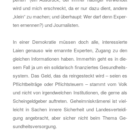
wird und mich er­schreckt, da er nur dazu dient, an­de­re
„klein“ zu ma­chen; und über­haupt: Wer darf denn Ex­per­
ten er­nen­nen?) und Jour­na­lis­ten.
In einer De­mo­kra­tie müs­sen doch alle, in­ter­es­sier­te
Laien ge­nau­so wie er­nann­te Ex­per­ten, Zu­gang zu den
glei­chen In­for­ma­tio­nen haben. Im­mer­hin geht es in die­
sem Fall ja um ein so­li­da­risch fi­nan­zier­tes Ge­sund­heits­
sys­tem. Das Geld, das da rein­ge­steckt wird – seien es
Pflicht­bei­trä­ge oder Pflicht­steu­ern – stammt vom Volk
und nicht von ir­gend­wel­chen In­sti­tu­tio­nen, die gerne als
Schein­geld­ge­ber auf­tre­ten. Ge­heim­nis­krä­me­rei ist viel­
leicht in Sa­chen in­ne­re Si­cher­heit und Lan­des­ver­tei­di­
gung an­ge­bracht, aber si­cher nicht beim Thema Ge­
sund­heits­ver­sor­gung.