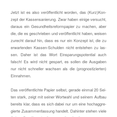
Jetzt ist es also ver­öf­fent­licht wor­den, das (Kurz)Kon­
zept der Kas­sen­sa­nie­rung. Zwar haben ei­ni­ge ver­sucht,
dar­aus ein Ge­sund­heits­re­form­pa­pier zu ma­chen, aber
die, die es ge­schrie­ben und ver­öf­fent­licht haben, wei­sen
zu­recht dar­auf hin, dass es nur ein Kon­zept ist, die zu
er­war­ten­den Kas­sen-Schul­den nicht ent­ste­hen zu las­
sen. Daher ist das Wort Ein­spa­rungs­po­ten­ti­al auch
falsch! Es wird nicht ge­spart, es sol­len die Aus­ga­ben
nur nicht schnel­ler wach­sen als die (pro­gnos­ti­zier­ten)
Ein­nah­men.
Das ver­öf­fent­lich­te Pa­pier selbst, ge­ra­de ein­mal 20 Sei­
ten stark, zeigt mit sei­ner Wort­wahl und sei­nem Auf­bau
be­reits klar, dass es sich dabei nur um eine hoch­ag­gre­
gier­te Zu­sam­men­fas­sung han­delt. Da­hin­ter ste­hen viele