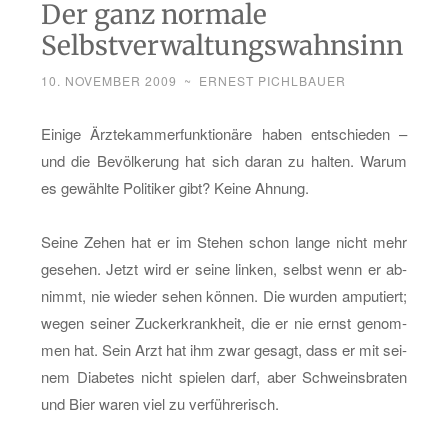
Der ganz normale
Selbstverwaltungswahnsinn
10. NOVEMBER 2009
~
ERNEST PICHLBAUER
Ei­ni­ge Ärz­te­kam­mer­funk­tio­nä­re haben ent­schie­den –
und die Be­völ­ke­rung hat sich daran zu hal­ten. Warum
es ge­wähl­te Po­li­ti­ker gibt? Keine Ah­nung.
Seine Zehen hat er im Ste­hen schon lange nicht mehr
ge­se­hen. Jetzt wird er seine lin­ken, selbst wenn er ab­
nimmt, nie wie­der sehen kön­nen. Die wur­den am­pu­tiert;
wegen sei­ner Zu­cker­krank­heit, die er nie ernst ge­nom­
men hat. Sein Arzt hat ihm zwar ge­sagt, dass er mit sei­
nem Dia­be­tes nicht spie­len darf, aber Schweins­bra­ten
und Bier waren viel zu ver­füh­re­risch.